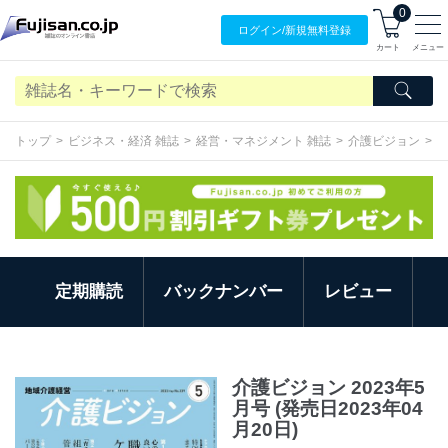
0
ログイン/
新規無料
登録
カート
メニュー
トップ
ビジネス・経済 雑誌
経営・マネジメント 雑誌
介護ビジョン
定期購読
バックナンバー
レビュー
介護ビジョン 2023年5
月号 (発売日2023年04
月20日)