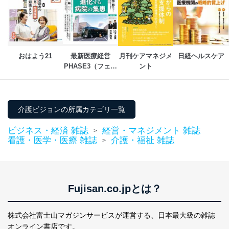
おはよう21
最新医療経営
月刊ケアマネジメ
日経ヘルスケア
PHASE3（フェイ
ント
ズ・スリー） 
介護ビジョンの所属カテゴリ一覧
ビジネス・経済 雑誌
経営・マネジメント 雑誌
>
看護・医学・医療 雑誌
介護・福祉 雑誌
>
Fujisan.co.jpとは？
株式会社富士山マガジンサービスが運営する、
日本最大級の雑誌
オンライン書店です。