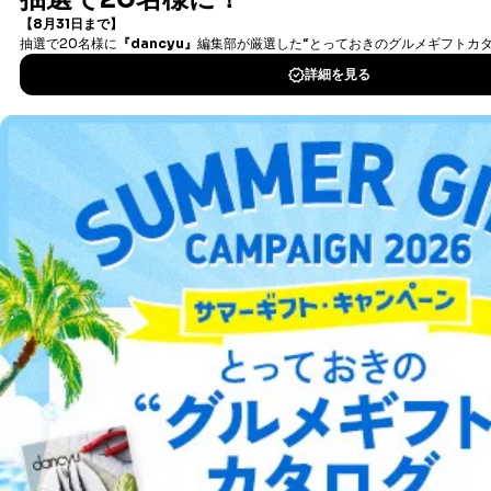
タダ読みサービス
を楽しもう！
DOWNLOAD FOR IOS
DOWNLOAD FOR ANDROID
ご利用方法はこちら
総合案内
アフィリエイト
採用情報
プレスリリース
お問い合わせ
利用規約
プライバシーポリシー
特定商取引法に基づく表示
会社案内
出版社の皆様へ
投資家の皆様へ
サイトマップ