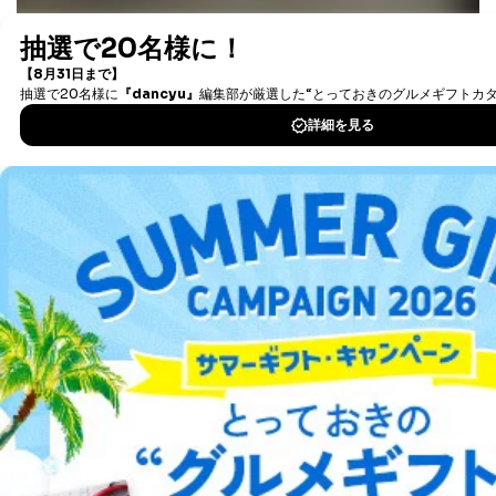
最新号〜バックナンバーまで7000冊以上の雑誌
（電子
書籍）が無料で読み放題！
タダ読みサービス
を楽しもう！
DOWNLOAD FOR IOS
DOWNLOAD FOR ANDROID
ご利用方法はこちら
総合案内
アフィリエイト
採用情報
プレスリリース
お問い合わせ