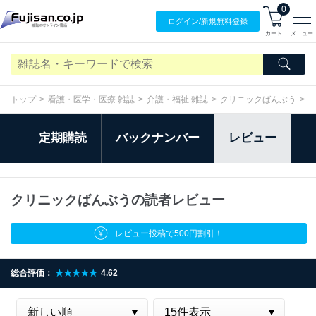
0
ログイン/
新規無料
登録
カート
メニュー
トップ
看護・医学・医療 雑誌
介護・福祉 雑誌
クリニックばんぶう
定期購読
バックナンバー
レビュー
クリニックばんぶうの読者レビュー
レビュー投稿で500円割引！
総合評価：
★★★★★
4.62