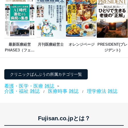
最新医療経営
月刊医療経営士
オレンジページ
PRESIDENT(プレ
PHASE3（フェイ
ジデント)
ズ・スリー） 
クリニックばんぶうの所属カテゴリ一覧
看護・医学・医療 雑誌
>
介護・福祉 雑誌
医療時事 雑誌
理学療法 雑誌
/
/
Fujisan.co.jpとは？