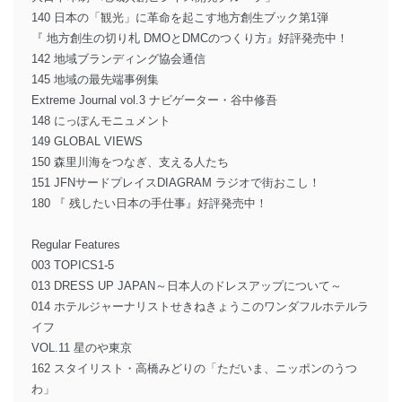
140 日本の「観光」に革命を起こす地方創生ブック第1弾
『 地方創生の切り札 DMOとDMCのつくり方』好評発売中！
142 地域ブランディング協会通信
145 地域の最先端事例集
Extreme Journal vol.3 ナビゲーター・谷中修吾
148 にっぽんモニュメント
149 GLOBAL VIEWS
150 森里川海をつなぎ、支える人たち
151 JFNサードプレイスDIAGRAM ラジオで街おこし！
180 『 残したい日本の手仕事』好評発売中！
Regular Features
003 TOPICS1-5
013 DRESS UP JAPAN～日本人のドレスアップについて～
014 ホテルジャーナリストせきねきょうこのワンダフルホテルラ
イフ
VOL.11 星のや東京
162 スタイリスト・高橋みどりの「ただいま、ニッポンのうつ
わ」