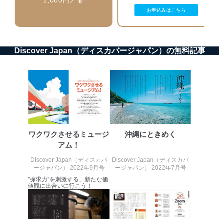
1,000円／冊
送信する場合に、当該ファイルへのパスワードを
お申込みはこちら
設定しています。
個人情報保護マネジメントシステムの継続的改善
Discover Japan（ディスカバージャパン）の無料記事
当社は、内部監査及びマネジメントレビューの機会を通
じて、個人情報保護マネジメントシステムを継続的に改
善し、常に最良の状態を維持します。
苦情及び相談受付け窓口
貴殿の個人情報及び当社の個人情報保護マネジメントシ
ステムに関するご相談及び苦情については以下までご連
絡ください。
ワクワクさせるミュージ
沖縄にときめく
適切、かつ迅速に対応させていただきます。
アム！
株式会社富士山マガジンサービス 個人情報問い合わせ
Discover Japan（ディスカバ
Discover Japan（ディスカバ
係
ージャパン） 2022年9月号
ージャパン） 2022年7月号
TEL：0570-200-223
”探求力”を刺激する、新たな価
FAX：03-5459-7073
値観に出合いに行こう！
e-mail：
cs@fujisan.co.jp
改訂：2025年2月20日
制定：2005年4月1日