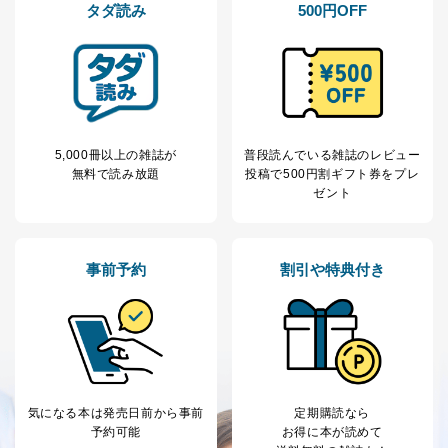
当社は、取得した個人情報を適切に管理し､あらかじめ
タダ読み
500円OFF
本人の同意を得ることなく第三者に提供することはあり
ません。ただし、次の場合は除きます。
法令に基づく場合
人の生命､身体または財産の保護のために必要がある
場合であって、本人の同意を得ることが困難であると
き。
公衆衛生の向上または児童の健全な育成の推進のため
5,000冊以上の雑誌が
普段読んでいる雑誌のレビュー
に特に必要がある場合であって、本人の同意を得るこ
無料で読み放題
投稿で
500円割ギフト券をプレ
とが困難である場合。
ゼント
国の機関もしくは地方公共団体またはその委託を受け
た者が法令の定める事務を遂行することに対して協力
する必要がある場合であって、本人の同意を得ること
により当該事務の遂行に支障を及ぼすおそれがあると
事前予約
割引や特典付き
き。
上記２．の利用目的を実施するために守秘義務を結ん
だ企業に、業務の一部として個人情報の取扱いを委
託・提供する場合、その業務に必要な範囲で委託・提
供先企業に個人情報を開示することがあります。
委託・提供先企業は具体的には以下のような企業です
が、これらに限りません。
気になる本は
発売日前から事前
定期購読なら
委託先：カスタマーサポート支援会社 、クレジッ
予約可能
お得に本が読めて
トカード決済などの決済代行・料金回収会社、広