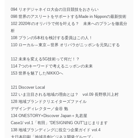
094 リオデジャネイロ大会の注目競技をおさらい
098 世界のアスリートをサポートするMade in Nipponの最新技術
102 2020年のオリパラで何を叶える？ 未来へのプランを徹底分
析
108 プランの5本柱を検討する委員はこの人！
110 ローカル⇔東京⇔世界 オリパラがニッポンを元気にする
112 未来を変える5G技術って何だ！？
114 7つのキーワードで考えるニッポンの未来
153 世界を魅了したNIKKOへ
121 Discover Local
122 いま注目される地域の理由とは？ vol.09 長野県川上村
128 地域ブランドクリエイターズファイル
デザインディレクター／金谷 勉
134 ONESTORY×Discover Japan＋丸若屋
Case1/ vol.1「有田」“DESIGNING OUT”はじまります
138 地域ブランディングに役立つ企業ガイド vol.4
大日本印刷「地域共創ビジネス開発グループ」