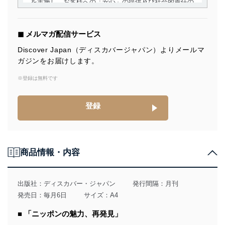
を実施し、お客様への「安心」の提供及び社会的責任の
責務を果たすことを確実にいたします。
個人情報の取得・利用・提供について
◼︎ メルマガ配信サービス
当社は、個人情報の取得・利用・提供に際して、その利
Discover Japan（ディスカバージャパン）よりメールマ
用目的を明確にし、本人の同意を得たうえで利用目的の
ガジンをお届けします。
達成に必要な範囲内で適法かつ公正な手段によって取
得・利用・提供を行います。また、当社が保有している
※登録は無料です
個人情報は、同意を得ずに目的外利用、第三者への提
供・開示は行いません。当社においてはこれらの取り組
みを確実にするため、従業者等の教育を徹底してまいり
登録
ます。また、目的外利用を行わないために、適切な管理
措置を講じます。
法令遵守
商品情報・内容
当社は、個人情報に関連する法令、国が定める指針及び
その他の規範を遵守します。また、当社の管理の仕組み
に、これらの法令及びその他の規範を常に適合させま
出版社：
ディスカバー・ジャパン
発行間隔：月刊
す。
発売日：毎月6日
サイズ：A4
個人情報の安全管理措置
■ 「ニッポンの魅力、再発見」