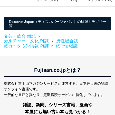
商品代金回収のため
ｅメール等による商品、サービ
ス、キャンペーン等の広告の案内
当社の定期購読サ
のため
1
ービス等をご利用
個人が特定できない形で取得した
Discover Japan（ディスカバージャパン）の所属カテゴリ一
の方の個人情報
閲覧履歴や購買履歴等の情報を分
覧
析して、趣味・嗜好に
応じた新商品・サービスに関する
文芸・総合 雑誌
>
広告のため
カルチャー・文化 雑誌
男性総合誌
/
当社にお問合わせ
お問い合わせ対応、トラブル対
旅行・タウン情報 雑誌
旅行情報誌
>
2
いただいた方の個
処、オペレーター教育など応対品
人情報
質向上のため
カスタマーQ＆Aサイトの投稿内容
の確認のため
ｅメール等によるカスタマーQ＆A
Fujisan.co.jpとは？
当社カスタマーQ＆
サイトのサービス内容のご案内の
3
Aサービス利用者
ため
株式会社富士山マガジンサービスが運営する、
日本最大級の雑誌
ｅメール等による商品、サービ
ス、キャンペーン等の広告に関す
オンライン書店です。
るご案内のため
一般的な書店と異なり、
定期購読サービスに特化しています。
採用応募者の方の
4
採用選考、ご連絡のため
個人情報
雑誌、新聞、シリーズ書籍、漫画や
当社の従業者の個
人事、総務などの雇用管理等のた
5
本屋にも無い古い本も見つかる！
人情報
め