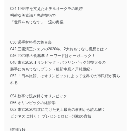
034 1964年を支えたホテルオークラの軌跡
明確な美意識と先進技術で
「世界をもてなす」一流の奥儀
038 選手村料理の舞台裏
042 三國清三シェフの2020年、2大おもてなし構想とは？
046 2020年の食基準 キーワードはオーガニック！
048 東京2020オリンピック・パラリンピック競技大会の
勝手におもてなしプラン（服部幸應／戸村亜紀）
052 「日本旅館」はオリンピックによって世界での市民権が得ら
れる
054 数字で読み解くオリンピック
056 オリンピックの経済学
062 東京2020招致に向けた史上最高の事例から読み解く
ビジネスに利く！ プレゼン＆ロビー活動の真髄
特別収録