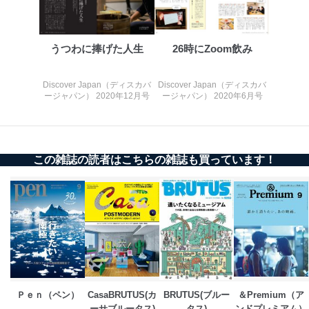
株式会社富士山マガジンサービス
代表取締役会長 西野 伸一郎
個人情報の取扱いについて
うつわに捧げた人生
26時にZoom飲み
１．個人情報保護管理者
Discover Japan（ディスカバ
Discover Japan（ディスカバ
当社は以下の個人情報保護管理者を設置し、個人情報保
ージャパン） 2020年12月号
ージャパン） 2020年6月号
護管理者の責任のもと、個人情報を取得・アクセス・利
用・提供・管理いたします。
東京都渋谷区南平台町16-11
この雑誌の読者はこちらの雑誌も買っています！
株式会社富士山マガジンサービス
代表取締役会長 西野 伸一郎
個人情報保護管理者: 経営管理グループディレクター 前
田 嘉也
２．利用目的
当社が取り扱う開示対象個人情報の利用目的は次のとお
りです。
No
個人情報の種類
利用目的
Ｐｅｎ（ペン）
CasaBRUTUS(カ
BRUTUS(ブルー
＆Premium（ア
購入商品の配送のため
ーサブルータス)
タス)
ンドプレミアム）