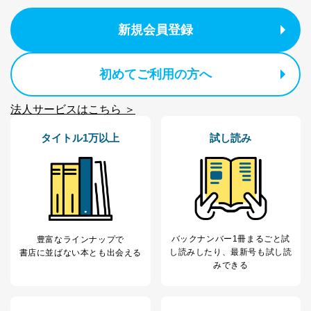
パートナー（提携
購入商品配送のため
企業）からの委託
提携企業及びお客様がご購入され
新規会員登録
により当社の
た商品の発売元企業からのｅメー
6
定期購読サービス
ル等による商品、
等をご利用の方の
サービス、キャンペーン等の広告
初めてご利用の方へ
個人情報
に関するご案内のため
当社のサービス利用状況の把握お
よびその分析のため
法人サービスはこちら ＞
お問い合わせ対応、トラブル対
SNS公式アカウン
処、オペレーター教育など応対品
7
トに登録された方
タイトル1万以上
試し読み
質向上のため
の個人情報
その他当社のプライバシーポリシ
ー等にて公表する利用目的達成の
ため
※上記の利用目的のうちNo.1～5については保有個人デ
ータ（開示対象個人情報）の利用目的であり、下記4.の
開示等のご請求に対応させていただきます。
なお、6、7については、パートナー（提携企業）様又は
バックナンバー1冊まるごと試
豊富なラインナップで
各SNS運営会社様にご請求いただきますようお願い致し
し読み
したり、最新号も試し読
書店に並ばない本とも出会える
ます。
みできる
３．個人情報の第三者提供について