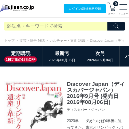
0
ログイン/
新規無料
登録
カート
メニュー
トップ
文芸・総合 雑誌
カルチャー・文化 雑誌
Discover Japan（
定期購読
最新号
次号
1冊定価の17%OFF
2026年08月06日
2026年09月04日
Discover Japan（ディ
スカバージャパン）
2016年9月号 (発売日
2016年08月06日)
ディスカバー・ジャパン
2020年――気がつけば4年後に迫
ってきた、東京オリンピック・パ