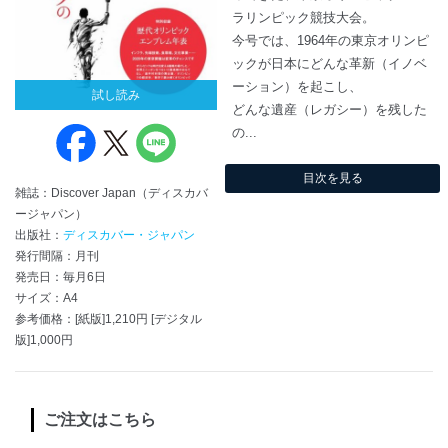
ラリンピック競技大会。
今号では、1964年の東京オリンピ
ックが日本にどんな革新（イノベ
ーション）を起こし、
試し読み
どんな遺産（レガシー）を残した
の...
目次を見る
雑誌：Discover Japan（ディスカバ
ージャパン）
出版社：
ディスカバー・ジャパン
発行間隔：月刊
発売日：毎月6日
サイズ：A4
参考価格：[紙版]1,210円 [デジタル
版]1,000円
ご注文はこちら