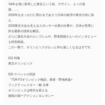
’64年を境に変革した東京という街、デザイン、人々の意
識……、
2020年をきっかけに変わるであろう日本の経済や東京の街に加
え、
2020東京大会を支えるスポンサー企業の仕事や、日本が世界に
誇る最新の技術を解説。
さらに過去大会のエンブレムや、野老朝雄さんへのインタビュー
も特別収録。
この一冊で、オリンピックがもっと待ち遠しくなるはずです。
022 特集
東京オリンピック
026 スペシャル対談
「TOKYOオリンピック物語」著者・野地秩嘉×
ブックディレクター・幅 允孝
オリンピックは時代を変える
挑戦の場ーアクション＆レガシー