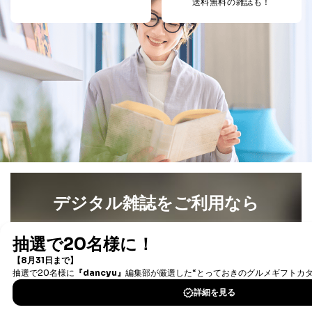
送料無料の雑誌も！
告配信サービス会社
提供先：出版社、出版物発売元、卸売会社、販売
店など商品の供給者、梱包会社、配送会社、新聞
販売店などの梱包・配送・配達会社
４．開示対象個人情報の「開示」「訂正」等の請求につ
いて
当社は、本人から、開示対象個人情報について利用目的
の通知を求められた場合には、遅滞なくこれに応じま
す。ただし、以下①～④のいずれかに該当する場合は、
利用目的の通知を行なうことはできません。そのとき
は、本人に遅滞無くその旨を通知するとともに、理由を
説明させていただきます。
①利用目的を本人に通知し、又は公表することによって
デジタル雑誌をご利用なら
本人又は第三者の生命、身体、財産その他の権利利益を
害するおそれがある場合
最新号〜バックナンバーまで7000冊以上の雑誌
（電子
②利用目的を本人に通知し、又は公表することによって
書籍）が無料で読み放題！
当該事業者の権利又は正当な利益を害するおそれがある
タダ読みサービス
を楽しもう！
場合
③国の機関又は地方公共団体が法令の定める事務を遂行
することに対して協力する必要がある場合であって、利
DOWNLOAD FOR IOS
用目的を本人に通知し、又は公表することによって当該