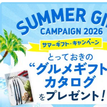
事務の遂行に支障を及ぼすおそれがあるとき
④開示対象個人情報の利用目的が明らかな場合
DOWNLOAD FOR ANDROID
開示対象個人情報については、保有個人データの本人ま
たはその代理人からの利用目的の通知、開示、変更等
ご利用方法はこちら
（内容の訂正、追加または削除）、利用停止等（「利用
の停止または消去」「第三者への提供の停止」）の求め
に対応させていただいております。 当社顧客の皆様の
個人情報は「マイページ」にログインしていただくこと
で、訂正、追加、変更を行っていただくことが出来ま
総合案内
す。マイページをご利用いただけない方、その他の方に
つきましては、下記Aをご覧ください。 また、ご登録い
アフィリエイト
採用情報
ただいた個人情報のうち、市町村などの名称および郵便
番号、金融機関の名称あるいはクレジットカードの有効
プレスリリース
お問い合わせ
期限など、商品のお届けやご請求を行う上で支障がある
情報に変更があった場合には、当社が登録情報を変更さ
せていただく場合があります。
利用規約
プライバシーポリシー
特定商取引法に基づく表示
会社案内
出版社の皆様へ
投資家の皆様へ
サイトマップ
A.開示等の求めの申し出先、提出していただく書面等
開示等の求めは、電話又は電子メールにて下記までお申
し付けください。開示等の求めに際して提出していただ
く書面等については、その際にご案内いたします。
■電話による場合
©︎2002 FUJISAN MAGAZINE SERVICE CO., Ltd.