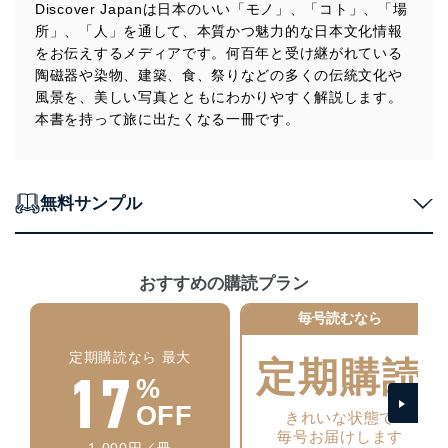
当社は、個人情報の正確性及び安全性を確保するため
Discover Japanは日本のいい「モノ」、「コト」、「場
に、下記セキュリティ対策をはじめとする安全対策を実
所」、「人」を通して、本質かつ魅力的な日本文化情報
施し、個人情報の漏えい、滅失またはき損の防止及び是
をお伝えするメディアです。何百年と受け継がれている
正に努めます。
陶磁器や染物、建築、食、祭りなどの多くの伝統文化や
アクセス制御
風景を、美しい写真とともにわかりやすく解説します。
個人データを取り扱うことのできる機器及び当該
本書を持って旅に出たくなる一冊です。
機器を取り扱う従業者を明確化し、 個人データへ
の不要なアクセスを防止しています。
アクセス者の識別と認証
機器に標準装備されているユーザー制御機能（ユ
無料サンプル
ーザーアカウント制御）により、個人情報データ
ベース等を取り扱う情報システムを使用する従業
者を識別・認証しています。
おすすめの購読プラン
外部からの不正アクセス等の防止
個人データを取り扱う機器等のオペレーティング
毎号読むなら
システムを最新の状態に保持しています。
個人データを取り扱う機器等にセキュリティ対策
定期購読なら 最大
定期購読
17
ソフトウェア等を導入し、自動更新 機能等の活用
%
により、これを最新状態としています。
OFF
きれいな状態で
情報システムの使用に伴う漏洩等の防止
毎号お届けします
メール等により個人データの含まれるファイルを