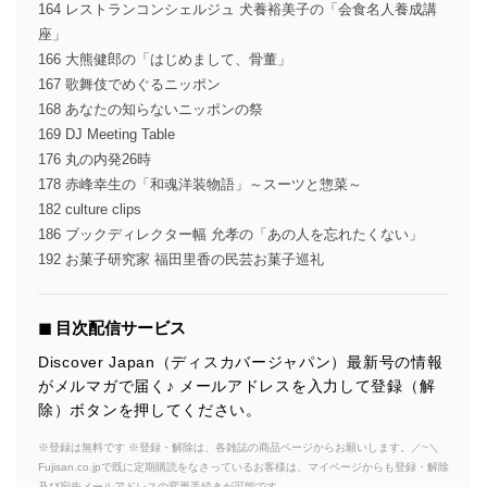
164 レストランコンシェルジュ 犬養裕美子の「会食名人養成講
座」
166 大熊健郎の「はじめまして、骨董」
167 歌舞伎でめぐるニッポン
168 あなたの知らないニッポンの祭
169 DJ Meeting Table
176 丸の内発26時
178 赤峰幸生の「和魂洋装物語」～スーツと惣菜～
182 culture clips
186 ブックディレクター幅 允孝の「あの人を忘れたくない」
192 お菓子研究家 福田里香の民芸お菓子巡礼
◼︎ 目次配信サービス
Discover Japan（ディスカバージャパン）最新号の情報
がメルマガで届く♪ メールアドレスを入力して登録（解
除）ボタンを押してください。
※登録は無料です ※登録・解除は、各雑誌の商品ページからお願いします。／~＼
Fujisan.co.jpで既に定期購読をなさっているお客様は、マイページからも登録・解除
及び宛先メールアドレスの変更手続きが可能です。