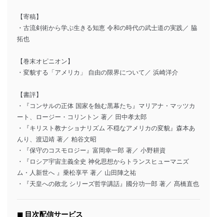
【寄稿】
・古流剣術から学ぶ生きる知恵 令和の時代の武士道の実践／ 脇
拓也
【巻末オピニオン】
・変貌する「アメリカ」 自由の限界について／ 浜崎洋介
【書評】
・『コンサルの正体 国家を蝕む黒幕たち』マリアナ・マッツカ
ート、ロージー・コリントン 著／ 田中孝太郎
・『キリスト教ナショナリズム 不穏なアメリカの変貌』森本あ
んり、渡辺靖 著／ 粕谷文昭
・『保守のコスモロジー』富岡幸一郎 著／ 小野耕資
・『ロシア宇宙主義全史 神化思想からトランスヒューマニズ
ム・人新世へ 』乗松享平 著／ 山田陣之祐
・『天皇への敗北 シリーズ哲学講話』國分功一郎 著／ 髙橋直也
◼︎ 目次配信サービス