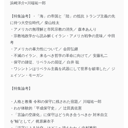
浜崎洋介×川端祐一郎
【特集論考】・「海」の帝国と「陸」の抵抗 トランプ主義の先
に待つ大空位時代／ 柴山桂太
・アメリカの無理解と市民宗教の消失／ 森本あんり
・宗教地政学から読み解くイラン・アメリカ戦争の意味／ 中田
考
・アメリカの暴力性について／ 会田弘継
・不滅のイラン、来るべき哲学の革命に向けて／ 安藤礼二
・保守の隷従、リベラルの屈従／ 白井 聡
・ワシントンはリベラル主義を武器にして世界を破壊した／ ジ
ェイソン・モーガン
【特集論考】
・人格と教養 令和の保守に残された宿題／ 川端祐一郎
・わが体験的「平成保守史」／ 辻田真佐憲
・「言論の空疎化」に保守はどう向き合うべきか 対米自立
を“軸”として／ 梶原麻衣子
・「活字による社交」はどこへ消えたか／ 中村雅和