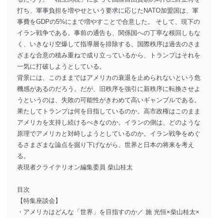
打ち、軍事負担を増やせという要求に応じたNATO加盟国は、軍
事費をGDPの5%にまで増やすことで合意した。 そして、現下の
イラン戦争である。事前の通告も、関係国への丁寧な根回しもな
く、いきなり空爆して指導層を排除する。国際秩序は過去のさま
ざまな合意の積み重ねで成り立っているから、トランプはそれを
一気に打破しようとしている。
背景には、このままではアメリカの衰退を止められないという危
機感があるのだろう。だが、旧秩序を強引に新秩序に転換させよ
うというのは、失敗の可能性がきわめて高いギャンブルである。
果たしてトランプは何を目指しているのか。高市政権はこのまま
アメリカを支持し続けるべきなのか。イランの側は、どのような
原理でアメリカと対峙しようとしているのか。イラン戦争をめぐ
るさまざまな論点を掘り下げながら、世界と日本の将来を考え
る。
表現者クライテリオン編集委員 柴山桂太
目次
【特集座談会】
・アメリカはどんな「世界」を目指すのか／ 施 光恒×柴山桂太×