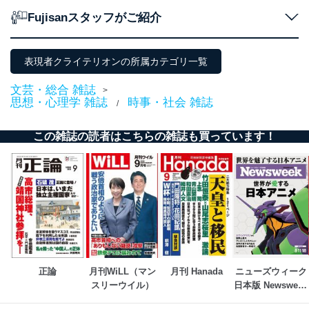
２．利用目的
Fujisanスタッフがご紹介
当社が取り扱う開示対象個人情報の利用目的は次のとお
りです。
表現者クライテリオンの所属カテゴリ一覧
No
個人情報の種類
利用目的
購入商品の配送のため
文芸・総合 雑誌
>
商品代金回収のため
思想・心理学 雑誌
時事・社会 雑誌
/
ｅメール等による商品、サービ
ス、キャンペーン等の広告の案内
当社の定期購読サ
この雑誌の読者はこちらの雑誌も買っています！
のため
1
ービス等をご利用
個人が特定できない形で取得した
の方の個人情報
閲覧履歴や購買履歴等の情報を分
析して、趣味・嗜好に
応じた新商品・サービスに関する
広告のため
当社にお問合わせ
お問い合わせ対応、トラブル対
2
いただいた方の個
処、オペレーター教育など応対品
人情報
質向上のため
カスタマーQ＆Aサイトの投稿内容
の確認のため
正論
月刊WiLL（マン
月刊 Hanada
ニューズウィーク
ｅメール等によるカスタマーQ＆A
スリーウイル）
日本版 Newsweek 
当社カスタマーQ＆
サイトのサービス内容のご案内の
Japan
3
Aサービス利用者
ため