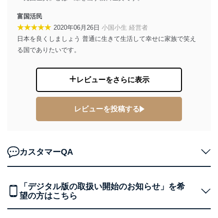
株式会社富士山マガジンサービス 個人情報問い合わせ
係
富国活民
TEL：0570-200-223
★★★★★
2020年06月26日
小国小生 経営者
FAX：03-5459-7073
日本を良くしましょう 普通に生きて生活して幸せに家族で笑え
e-mail：
cs@fujisan.co.jp
る国でありたいです。
改訂：2025年2月20日
制定：2005年4月1日
株式会社富士山マガジンサービス
レビューをさらに表示
代表取締役会長 西野 伸一郎
個人情報の取扱いについて
レビューを投稿する
１．個人情報保護管理者
当社は以下の個人情報保護管理者を設置し、個人情報保
護管理者の責任のもと、個人情報を取得・アクセス・利
カスタマーQA
用・提供・管理いたします。
東京都渋谷区南平台町16-11
株式会社富士山マガジンサービス
「デジタル版の取扱い開始のお知らせ」を希
代表取締役会長 西野 伸一郎
望の方はこちら
個人情報保護管理者: 経営管理グループディレクター 前
田 嘉也