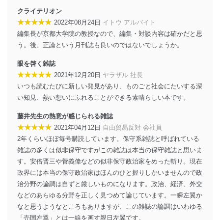
個人データを取り扱う機器等のオペレーティング
クライテリオン
システムを最新の状態に保持しています。
個人データを取り扱う機器等にセキュリティ対策
★★★★★
2022年08月24日
イトウ アルバイト
ソフトウェア等を導入し、自動更新 機能等の活用
編集長が京都大学院の教授なので、編集・対談内容は確かだと思
により、これを最新状態としています。
う。後、正論という月刊誌も良いのではないでしょうか。
情報システムの使用に伴う漏洩等の防止
眼を啓く雑誌
メール等により個人データの含まれるファイルを
★★★★★
2021年12月20日
ヤラザル 社長
送信する場合に、当該ファイルへのパスワードを
いつも読むたびに新しい発見があり、ものごと社会にたいする深
設定しています。
い知見、熱い想いにふれることができる素晴らしい本です。
個人情報保護マネジメントシステムの継続的改善
藤井先生の熱意が感じられる雑誌
当社は、内部監査及びマネジメントレビューの機会を通
★★★★★
2021年04月12日
自由貿易反対 会社員
じて、個人情報保護マネジメントシステムを継続的に改
2年くらいほぼ毎号購読しています。保守系雑誌と呼ばれている
善し、常に最良の状態を維持します。
雑誌の多くは似非保守ですがこの雑誌は本当の保守雑誌と思いま
苦情及び相談受付け窓口
す。安倍晋三や菅義偉などの似非保守政治家をめった斬り。現在
政界には本当の保守政治家はほんのひと握りしかいませんので政
貴殿の個人情報及び当社の個人情報保護マネジメントシ
治分野の論調は自ずと厳しいものになります。政治、経済、外交
ステムに関するご相談及び苦情については以下までご連
などのあらゆる分野を正しく見つめて論じています。一瞬左翼か
絡ください。
適切、かつ迅速に対応させていただきます。
なと思うようなところもありますが、この雑誌の論調はいわゆる
「売国左翼」とは一線を画す親日左翼です。