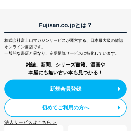
ｅメール等による商品、サービ
ス、キャンペーン等の広告に関す
るご案内のため
採用応募者の方の
Fujisan.co.jpとは？
4
採用選考、ご連絡のため
個人情報
当社の従業者の個
人事、総務などの雇用管理等のた
5
人情報
め
株式会社富士山マガジンサービスが運営する、
日本最大級の雑誌
パートナー（提携
購入商品配送のため
オンライン書店です。
企業）からの委託
提携企業及びお客様がご購入され
一般的な書店と異なり、
定期購読サービスに特化しています。
により当社の
た商品の発売元企業からのｅメー
6
定期購読サービス
ル等による商品、
雑誌、新聞、シリーズ書籍、漫画や
等をご利用の方の
サービス、キャンペーン等の広告
本屋にも無い古い本も見つかる！
個人情報
に関するご案内のため
当社のサービス利用状況の把握お
よびその分析のため
新規会員登録
お問い合わせ対応、トラブル対
SNS公式アカウン
処、オペレーター教育など応対品
7
トに登録された方
質向上のため
の個人情報
その他当社のプライバシーポリシ
初めてご利用の方へ
ー等にて公表する利用目的達成の
ため
法人サービスはこちら ＞
※上記の利用目的のうちNo.1～5については保有個人デ
ータ（開示対象個人情報）の利用目的であり、下記4.の