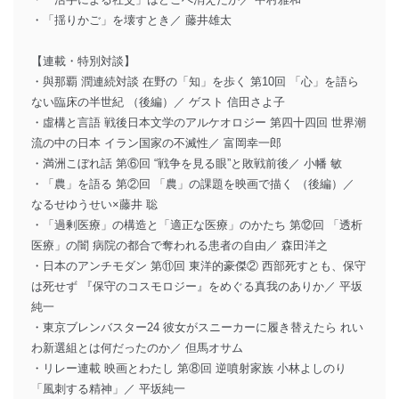
・「揺りかご」を壊すとき／ 藤井雄太
【連載・特別対談】
・與那覇 潤連続対談 在野の「知」を歩く 第10回 「心」を語ら
ない臨床の半世紀 （後編）／ ゲスト 信田さよ子
・虛構と言語 戦後日本文学のアルケオロジー 第四十四回 世界潮
流の中の日本 イラン国家の不滅性／ 富岡幸一郎
・満洲こぼれ話 第⑥回 “戦争を見る眼”と敗戦前後／ 小幡 敏
・「農」を語る 第②回 「農」の課題を映画で描く （後編）／
なるせゆうせい×藤井 聡
・「過剰医療」の構造と「適正な医療」のかたち 第⑫回 「透析
医療」の闇 病院の都合で奪われる患者の自由／ 森田洋之
・日本のアンチモダン 第⑪回 東洋的豪傑② 西部死すとも、保守
は死せず 『保守のコスモロジー』をめぐる真我のありか／ 平坂
純一
・東京ブレンバスター24 彼女がスニーカーに履き替えたら れい
わ新選組とは何だったのか／ 但馬オサム
・リレー連載 映画とわたし 第⑧回 逆噴射家族 小林よしのり
「風刺する精神」／ 平坂純一