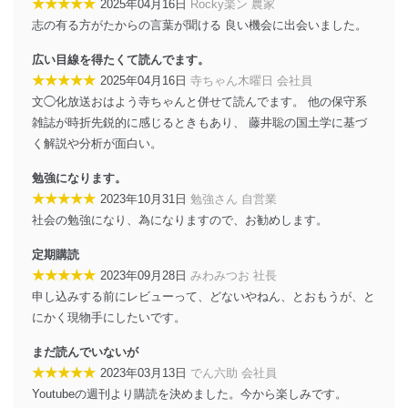
★★★★★
2025年04月16日
Rocky楽ン 農家
当社は、個人情報に関連する法令、国が定める指針及び
志の有る方がたからの言葉が聞ける 良い機会に出会いました。
その他の規範を遵守します。また、当社の管理の仕組み
に、これらの法令及びその他の規範を常に適合させま
広い目線を得たくて読んでます。
す。
★★★★★
2025年04月16日
寺ちゃん木曜日 会社員
個人情報の安全管理措置
文◯化放送おはよう寺ちゃんと併せて読んでます。 他の保守系
雑誌が時折先鋭的に感じるときもあり、 藤井聡の国土学に基づ
当社は、個人情報の正確性及び安全性を確保するため
く解説や分析が面白い。
に、下記セキュリティ対策をはじめとする安全対策を実
施し、個人情報の漏えい、滅失またはき損の防止及び是
勉強になります。
正に努めます。
★★★★★
2023年10月31日
勉強さん 自営業
アクセス制御
社会の勉強になり、為になりますので、お勧めします。
個人データを取り扱うことのできる機器及び当該
機器を取り扱う従業者を明確化し、 個人データへ
定期購読
の不要なアクセスを防止しています。
★★★★★
2023年09月28日
みわみつお 社長
アクセス者の識別と認証
申し込みする前にレビューって、どないやねん、とおもうが、と
機器に標準装備されているユーザー制御機能（ユ
にかく現物手にしたいです。
ーザーアカウント制御）により、個人情報データ
ベース等を取り扱う情報システムを使用する従業
まだ読んでいないが
者を識別・認証しています。
★★★★★
2023年03月13日
でん六助 会社員
Youtubeの週刊より購読を決めました。今から楽しみです。
外部からの不正アクセス等の防止