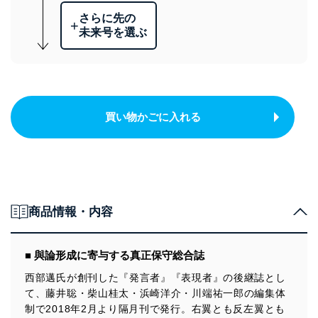
さらに先の
+
未来号を選ぶ
買い物かごに入れる
商品情報・内容
■ 與論形成に寄与する真正保守総合誌
西部邁氏が創刊した『発言者』『表現者』の後継誌とし
て、藤井聡・柴山桂太・浜崎洋介・川端祐一郎の編集体
制で2018年2月より隔月刊で発行。右翼とも反左翼とも