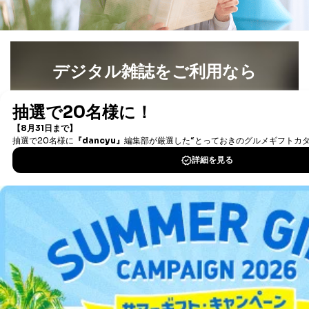
害するおそれがある場合
②利用目的を本人に通知し、又は公表することによって
当該事業者の権利又は正当な利益を害するおそれがある
場合
③国の機関又は地方公共団体が法令の定める事務を遂行
デジタル雑誌をご利用なら
することに対して協力する必要がある場合であって、利
用目的を本人に通知し、又は公表することによって当該
最新号〜バックナンバーまで7000冊以上の雑誌
（電子
事務の遂行に支障を及ぼすおそれがあるとき
書籍）が無料で読み放題！
④開示対象個人情報の利用目的が明らかな場合
タダ読みサービス
を楽しもう！
開示対象個人情報については、保有個人データの本人ま
たはその代理人からの利用目的の通知、開示、変更等
DOWNLOAD FOR IOS
（内容の訂正、追加または削除）、利用停止等（「利用
の停止または消去」「第三者への提供の停止」）の求め
に対応させていただいております。 当社顧客の皆様の
DOWNLOAD FOR ANDROID
個人情報は「マイページ」にログインしていただくこと
で、訂正、追加、変更を行っていただくことが出来ま
す。マイページをご利用いただけない方、その他の方に
ご利用方法はこちら
つきましては、下記Aをご覧ください。 また、ご登録い
ただいた個人情報のうち、市町村などの名称および郵便
番号、金融機関の名称あるいはクレジットカードの有効
期限など、商品のお届けやご請求を行う上で支障がある
情報に変更があった場合には、当社が登録情報を変更さ
総合案内