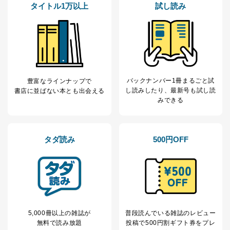
タイトル1万以上
試し読み
開示等のご請求に対応させていただきます。
なお、6、7については、パートナー（提携企業）様又は
各SNS運営会社様にご請求いただきますようお願い致し
ます。
３．個人情報の第三者提供について
当社は、取得した個人情報を適切に管理し､あらかじめ
バックナンバー1冊まるごと試
豊富なラインナップで
本人の同意を得ることなく第三者に提供することはあり
し読み
したり、最新号も試し読
書店に並ばない本とも出会える
ません。ただし、次の場合は除きます。
みできる
法令に基づく場合
人の生命､身体または財産の保護のために必要がある
場合であって、本人の同意を得ることが困難であると
タダ読み
500円OFF
き。
公衆衛生の向上または児童の健全な育成の推進のため
に特に必要がある場合であって、本人の同意を得るこ
とが困難である場合。
国の機関もしくは地方公共団体またはその委託を受け
た者が法令の定める事務を遂行することに対して協力
する必要がある場合であって、本人の同意を得ること
により当該事務の遂行に支障を及ぼすおそれがあると
5,000冊以上の雑誌が
普段読んでいる雑誌のレビュー
き。
無料で読み放題
投稿で
500円割ギフト券をプレ
上記２．の利用目的を実施するために守秘義務を結ん