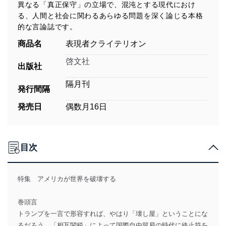
異なる「真正保守」の立場で、混沌とする現代におけ
る、人間と社会に関わるあらゆる問題を深く論じる本格
的な言論誌です。
商品名
表現者クライテリオン
啓文社
出版社
隔月刊
発行間隔
発売日
偶数月16日
目次
特集 アメリカが世界を破壊する
巻頭言
トランプを一言で形容すれば、やはり「壊し屋」ということにな
るだろう。「相互関税」によって国際自由貿易の時代に終止符を