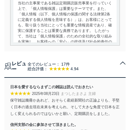
当社の主事業である雑誌定期購読販売事業を行っていく
上で、「個人情報保護」は重要なテーマです。また、
「個人情報（以下、個人情報の保護の関する法律第2条
に定義する個人情報を意味する）」は、お客様にとって
も、取り扱う当社にとっても重要な情報資産であり、確
実に保護することは重要な責務であります。 したがっ
て、当社は「個人情報保護」のための全社的な取り組み
を実施し、お客様への「安心」の提供及び社会的責任の
責務を果たすことを確実にいたします。
個人情報の取得・利用・提供について
レビュ
全てのレビュー：
17件
当社は、個人情報の取得・利用・提供に際して、その利
ー
総合評価：
★★★★★
4.94
用目的を明確にし、本人の同意を得たうえで利用目的の
達成に必要な範囲内で適法かつ公正な手段によって取
得・利用・提供を行います。また、当社が保有している
日本を愛するならまずこの雑誌は読んでおきたい
個人情報は、同意を得ずに目的外利用、第三者への提
★★★★★
2025年08月23日
まつしたまさよ 主婦
供・開示は行いません。当社においてはこれらの取り組
保守雑誌幾冊かあれど、おそらく産経新聞社の正論よりも、手堅
みを確実にするため、従業者等の教育を徹底してまいり
ます。また、目的外利用を行わないために、適切な管理
く日本の過去現在未来を考えられ、そして大きな角度で日本を正
措置を講じます。
しく変えられるのではないかと願い、定期購読をしました。
法令遵守
信州支部の会に参加させて頂きました。