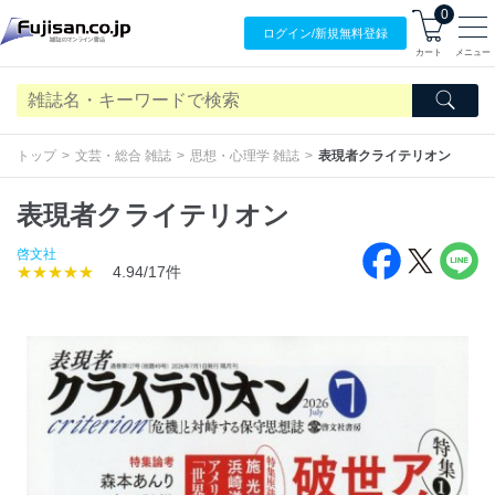
0
ログイン/
新規無料
登録
カート
メニュー
トップ
文芸・総合 雑誌
思想・心理学 雑誌
表現者クライテリオン
表現者クライテリオン
啓文社
★★★★★
4.94/17件