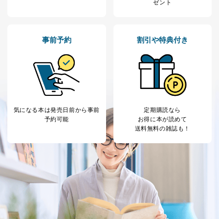
ゼント
だ企業に、業務の一部として個人情報の取扱いを委
託・提供する場合、その業務に必要な範囲で委託・提
供先企業に個人情報を開示することがあります。
委託・提供先企業は具体的には以下のような企業です
事前予約
割引や特典付き
が、これらに限りません。
委託先：カスタマーサポート支援会社 、クレジッ
トカード決済などの決済代行・料金回収会社、広
告配信サービス会社
提供先：出版社、出版物発売元、卸売会社、販売
店など商品の供給者、梱包会社、配送会社、新聞
販売店などの梱包・配送・配達会社
気になる本は
発売日前から事前
定期購読なら
４．開示対象個人情報の「開示」「訂正」等の請求につ
予約可能
お得に本が読めて
いて
送料無料の雑誌も！
当社は、本人から、開示対象個人情報について利用目的
の通知を求められた場合には、遅滞なくこれに応じま
す。ただし、以下①～④のいずれかに該当する場合は、
利用目的の通知を行なうことはできません。そのとき
は、本人に遅滞無くその旨を通知するとともに、理由を
説明させていただきます。
①利用目的を本人に通知し、又は公表することによって
本人又は第三者の生命、身体、財産その他の権利利益を