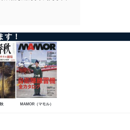
加地伸行 一定不易
西村幸祐 メディアの手口
Ｇ・ボグダン 世界の常識を疑え
山際澄夫 左折禁止!
堤堯 「ある編集者のオデッセイ」
九段靖之介 永田町コンフィデンシャル
平川祐弘 昭和の戦後精神史
勝谷誠彦 あっぱれ築地をどり
田村秀男 常識の経済学
蛭゛芸子 電脳三面記事
門田隆将 現場をゆく
河村真木 世界の雑誌から
岩瀬 朗 ニュース落穂拾い
福島香織 現代中国残酷物語
いしかわじゅん 判決!
ます！
G・ボグダン 世界の常識を疑え
堤堯の今月この一冊 石平・百田尚樹『「カエルの楽園」が地獄と
化す日』
勝谷誠彦 あっぱれ築地をどり
坪内祐三の今月この一冊 井口幸久『絵描きと画材屋』
蛭゛芸子 電脳三面記事
向井透史 早稲田古本劇場
河村真木 世界の雑誌から
みうらじゅん シンボルズ
重村智計 朝鮮半島通信
岡康道 すべてはいつか、笑うため。
福島香織 現代中国残酷物語
高野ひろし イカの筋肉
秋山登の今月この一本＋セレクション
堤堯の今月この一冊 トーマス・セドラチェク『善と悪の経済学』
小林詔司 コバヤシ鍼灸院
坪内祐三の今月この一冊 小檜山博『人生という夢』
爆笑問題 日本原論
向井透史 早稲田古本劇場
みうらじゅん シンボルズ
岡康道 すべてはいつか、笑うため。
秋
MAMOR（マモル）
グラビア 「時代の女神たち」ジョーン・フォンテーン
高野ひろし イカの筋肉
秋山登の今月この一本+セレクション
※休載
小林詔司 コバヤシ鍼灸院
堤堯 「ある編集者のオデッセイ」
村西とおる 人生相談・人間だもの
爆笑問題 日本原論