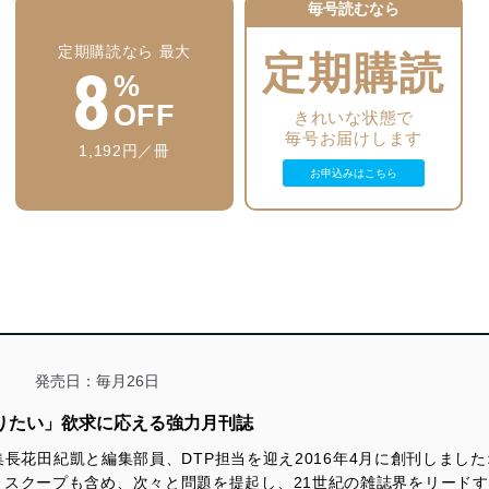
毎号読むなら
高野ひろし イカの筋肉
Ｄ・アトキンソン 「二つの島国で」
【総力大特集 中韓北とこう戦え！】
秋山登の今月この一本＋セレクション
西村眞 日本人、最期のことば・宮本武蔵
室谷克実 韓国財閥 軒並み崩壊の真相
なべおさみ エンドロールはまだ早い エロール・フリン
定期購読なら 最大
瀬戸内みなみ 「わが人生に悔いなし」ゲスト・海老名香葉子
定期購読
8
黒田勝弘 陛下の「ご譲位」で韓国メディア狂乱
小林詔司 コバヤシ鍼灸院
%
田村秀男 日韓通貨スワップ 百害あって一利なし
村西とおる 人生相談「人間だもの」
西村金一 ミサイル発射は中・北の連係プレーだ
OFF
爆笑問題 日本原論
加地伸行 一定不易
きれいな状態で
古森義久 米専門家たちが危惧する「尖閣危機」
山際澄夫 左折禁止！
毎号お届けします
潮匡人 一刻も早く「日本版海兵隊」を
編集部から、編集長から
1,192円／冊
九段靖之介 永田町コンフィデンシャル
北村稔 特別寄稿 中国人の異常な精神構造
田村秀男 常識の経済学
お申込みはこちら
グラビア 「時代の女神たち」コン・リー
門田隆将 現場をゆく
西岡力 NYタイムズ前東京支局長のお粗末極まる「従軍慰安婦」認
西村幸祐 メディアの手口
識
※休載
いしかわじゅん 判決！
Ｄ・アトキンソン 二つの島国で
Ｇ・ボグダン 世界の常識を疑え
山根二郎 「皇室典範」は憲法違反だ
堤堯 ある編集者のオデッセイ
勝谷誠彦 あっぱれ築地をどり
上念司 蓮舫民主党新代表 亡国の経済政策
蛭゛芸子 電脳三面記事
河村真木 世界の雑誌から
長田渚左 日本を愛し続けたベラ・チャスラフスカ
福島香織 現代中国残酷物語
三好國章 告発レポート 日光東照宮を私物化する者
発売日：毎月26日
堤堯の今月この一冊 藤井厳喜『トランプ革命で復活するアメリ
-------------------------------
カ』
【好評連載陣】
知りたい」欲求に応える強力月刊誌
坪内祐三の今月この一冊 高野慎三『貸本マンガと戦後の風景』
室谷克実 隣国のかたち
向井透史 早稲田古本劇場
瀬戸内みなみ 「わが人生に悔いなし」ゲスト・クリヨウジ（久利
前編集長花田紀凱と編集部員、DTP担当を迎え2016年4月に創刊しま
洋二）
。スクープも含め、次々と問題を提起し、21世紀の雑誌界をリード
みうらじゅん シンボルズ