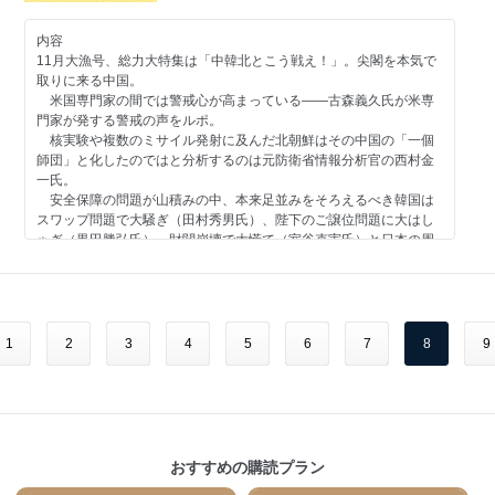
瀬戸内みなみ 「わが人生に悔いなし」きむらゆういち
堤堯・久保紘之 蒟蒻問答プーチンには安倍しかいない
堤堯 ある編集者のオデッセイ
蛭゛芸子 電脳三面記事
平川祐弘 昭和の戦後精神史
河村真木 世界の雑誌から
内容
【総力特集 韓国滅亡への道】
11月大漁号、総力大特集は「中韓北とこう戦え！」。尖閣を本気で
加地伸行 一定不易
呉善花 崔父子が甦らせた「盧武鉉の亡霊」
堤堯の今月この一冊 藤井厳喜×飯柴智亮『米中激突！』
取りに来る中国。
山際澄夫 左折禁止！
櫻井よしこ×西岡力 ソウルは今、革命前夜
坪内祐三の今月この一冊 荒木経惟『私情写真集』
米国専門家の間では警戒心が高まっている——古森義久氏が米専
九段靖之介 永田町コンフィデンシャル
金美齢 朴槿恵最大の過ちは「反日」です
編集部 今月この一冊
門家が発する警戒の声をルポ。
田村秀男 常識の経済学
黒田勝弘 韓国人はどうしてああなのか？
向井透史 早稲田古本劇場
核実験や複数のミサイル発射に及んだ北朝鮮はその中国の「一個
門田隆将 現場をゆく
室谷克実 国を憂えう誠なし
師団」と化したのではと分析するのは元防衛省情報分析官の西村金
西村幸祐 メディアの手口
重村智計 でも資金は誰が出したか
みうらじゅん シンボルズ
一氏。
いしかわじゅん 判決！
岡康道 すべてはいつか、笑うため。
安全保障の問題が山積みの中、本来足並みをそろえるべき韓国は
Ｇ・ボグダン 世界の常識を疑え
【短期集中連載】
高野ひろし イカの筋肉
スワップ問題で大騒ぎ（田村秀男氏）、陛下のご譲位問題に大はし
アンディ松本 元マネージャーが語る「わが師、わがオヤジ 勝新
秋山登の今月この一本＋セレクション
ゃぎ（黒田勝弘氏）、財閥崩壊で大慌て（室谷克実氏）と日本の周
勝谷誠彦 あっぱれ築地をどり
太郎」
なべおさみ エンドロールはまだ早い ジェームズ・スチュワート
りは大混乱状態。この国際情勢をどう生きるか指南します。
蛭゛芸子 電脳三面記事
小林詔司 コバヤシ鍼灸院
話題の「蓮舫・民主党代表の二重国籍疑惑」では、真っ先に問題
河村真木 世界の雑誌から
著者インタビュー
村西とおる 人生相談「人間だもの」
提起した八幡和郎さんと、台湾国籍から日本国籍を取得した金美齢
福島香織 現代中国残酷物語
安部龍太郎 『家康（一） 自立編』
爆笑問題 日本原論
さんが、国籍とは何か、国家への忠誠とは何かを指弾。
防衛相就任の稲田朋美大臣独占講演録や「反日本」出版が目立つ
1
2
3
4
5
6
7
8
9
堤堯の今月この一冊 渡辺惣樹『戦争を始めるのは誰か』
なべおさみ 新連載 エンドロールはまだ早い
編集部から、編集長から
元NYタイムズ前東京支局長の欺瞞を西岡力さんが暴くなど、内容充
坪内祐三の今月この一冊 ジョゼフ・ミッチェル『マクソーリーの
実！
素敵な酒場』
-------------------------------
特別グラビア 宮里藍
編集部 今月この一冊
【好評連載陣】
目次
向井透史 早稲田古本劇場
佐藤優 猫はなんでも知っている
※休載
稲田朋美 防衛大臣、大いに語る
加藤康男 天皇の馬（最終回）
勝谷誠彦 築地をどり
八幡和郎 蓮舫「二重国籍問題」の核心
みうらじゅん シンボルズ
おすすめの購読プラン
青山繁晴 澄哲録片片
堤堯 ある編集者のオデッセイ
金美齢 蓮舫に問う！ 台湾への愛はあるのか
岡康道 すべてはいつか、笑うため。
平川祐弘 昭和の戦後精神史