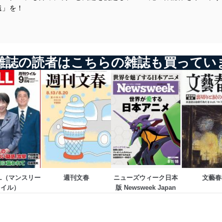
佐藤優 猫はなんでも知っている
識」を！
岡康道 すべてはいつか、笑うため。
藤木幸夫 港に生きる
高野ひろし イカの筋肉
加藤康男 天皇の馬
秋山登の今月この一本＋セレクション
青山繁晴 澄哲録片片
小林詔司 コバヤシ鍼灸院
Ｄ・アトキンソン 二つの島国で
爆笑問題 日本原論
加地伸行 一定不易
雑誌の読者はこちらの雑誌も買ってい
山際澄夫 左折禁止！
グラビア 「時代の女神たち」ドリス・デイ
九段靖之介 永田町コンフィデンシャル
田村秀男 常識の経済学
※休載
門田隆将 現場をゆく
堤堯 「ある編集者のオデッセイ」
岩瀬 朗 ニュース落穂拾い
いしかわじゅん 判決！
Ｇ・ボグダン 世界の常識を疑え
勝谷誠彦 あっぱれ築地をどり
蛭゛芸子 電脳三面記事
河村真木 世界の雑誌から
重村智計 朝鮮半島通信【拡大版】
福島香織 現代中国残酷物語
LL（マンスリー
週刊文春
ニューズウィーク日本
文藝春
ウイル）
版 Newsweek Japan
堤堯の今月この一冊 藤岡信勝編『通州事件—目撃者の証言』
坪内祐三の今月この一冊 横尾忠則『千夜一夜日記』
向井透史 早稲田古本劇場
みうらじゅん シンボルズ