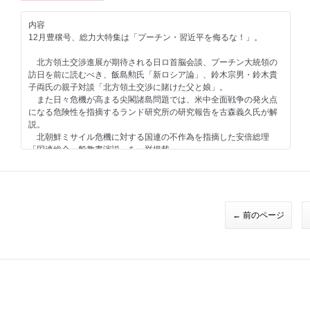
蛭゛芸子 電脳三面記事
※●＝王ヘンに行
河村真木 世界の雑誌から
吉田治 「遺伝子治療」でガンに勝とう！
【特集 無法中国】
内容
上野庸平 アフリカで国交を「爆買い」する中国
12月豊穣号、総力大特集は「プーチン・習近平を侮るな！」。
堤堯の今月この一冊 大西康之『東芝 原子力敗戦』
-------------------------------
野村旗守 医療でなく産業 恐るべき中国臓器狩り
坪内祐三の今月この一冊 鈴木宏『風から水へ』
【好評連載陣】
北方領土交渉進展が期待される日ロ首脳会談、プーチン大統領の
編集部 今月この一冊
佐藤優 猫はなんでも知っている
小川榮太郎 電通「鬼十則」どこが悪い！
訪日を前に読むべき、飯島勲氏「新ロシア論」、鈴木宗男・鈴木貴
向井透史 早稲田古本劇場
青山繁晴 澄哲録片片 危機はいつも新しい仮面をつける
子両氏の親子対談「北方領土交渉に賭けた父と娘」。
西村眞 日本人、最期のことば・小林一茶
門田隆将×金美齢 『汝、二つの故国に殉ず』―台湾を救った「大和
また日々危機が高まる尖閣諸島問題では、米中全面戦争の発火点
みうらじゅん シンボルズ
瀬戸内みなみ 「わが人生に悔いなし」加藤一二三
魂」
になる危険性を指摘するランド研究所の研究報告を古森義久氏が解
岡康道 すべてはいつか、笑うため。
平川祐弘 昭和の戦後精神史
説。
高野ひろし イカの筋肉
赤井益久 必要か、教育の「グローバル化」
北朝鮮ミサイル危機に対する国連の不作為を指摘した安倍総理
秋山登の今月この一本＋セレクション
加地伸行 一定不易
「国連総会一般教書演説」を一挙掲載。
なべおさみ エンドロールはまだ早い カーク・ダグラス
山際澄夫 左折禁止！
早坂隆 元近衛兵が語る皇居炎上の真実
そんな中、変わらない憲法の問題を百田尚樹氏・櫻井よしこ氏が
小林詔司 コバヤシ鍼灸院
九段靖之介 永田町コンフィデンシャル
鋭く指摘します。
村西とおる 人生相談「人間だもの」
田村秀男 常識の経済学
佐藤幸次 実は九割が中国産 国産榊復活の夢
燃え上がった「築地・盛り土問題」についても鈴木哲夫氏が解
爆笑問題 日本原論
門田隆将 現場をゆく
説！
西村幸祐 メディアの手口
西岡昌紀 真珠湾で献花した東條由布子さん
編集部から、編集長から
← 前のページ
いしかわじゅん 判決！
目次
Ｇ・ボグダン 世界の常識を疑え
【短期集中連載】
安倍晋三 国連総会一般教書演説一挙掲載
特別グラビア 藤井聡太
アンディ松本 元マネージャーが語る「わが師、わがオヤジ 勝新
百田尚樹×櫻井よしこ 「憲法改正か、カエルの楽園か」
勝谷誠彦 あっぱれ築地をどり
太郎」第２回
※休載
蛭゛芸子 電脳三面記事
【総力大特集 プーチン・習近平を侮るな！】
九段靖之介 永田町コンフィデンシャル
河村真木 世界の雑誌から
飯島勲 飯島流「新ロシア論」
勝谷誠彦 築地をどり
福島香織 現代中国残酷物語
わが社の金メダル３ NEC
鈴木宗男・鈴木貴子 親子対談「北方領土返還に賭けた父と娘」
堤堯 ある編集者のオデッセイ