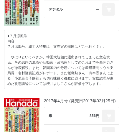
長谷川幸洋×門田隆将 左派系メディア「絶望の自己陶酔」
上念司 「ゾンビ化」したマスコミの悪魔的手法
デジタル
―
山際澄夫 石破茂まだまだあるこれだけの〝罪状〟
本間克巳 獣医師にも言わせろ！
【蒟蒻問答】
堤堯×久保紘之 稲田朋美の捲土重来を期待する
●７月涼風号
内容
【特集 映画『軍艦島』の嘘】
７月涼風号、総力大特集は「文在寅の韓国はどこへ行く？」。
西岡力 韓国の大作映画『軍艦島』徴用工の嘘
高橋昌司 私がみた軍艦島の日々
やはりというべきか、韓国大統領に選出されてしまった文在寅
氏。その思想の源流や活動家・政治家としてのこれまでを西岡力さ
【独占キーマンインタビュー】
んが徹底解説。また、韓国国内の分断については産経新聞ソウル支
二階俊博 安倍の次はやっぱり安倍しかいない
局長・名村隆寛記者がレポート。また飯島勲さん、有本香さんによ
る「小池百合子解剖」も切れ味鋭く都政に迫ります。安倍総理が進
【保守派への警鐘】
めた改憲議論については櫻井よしこさんが評価を下します。
中西輝政 トランプが日本を覚醒させる
【陸海空自衛隊ＯＢ座談会】
目次
2017年4月号 (発売日2017年02月25日)
織田邦男×山口透×岩田清文 対中防衛 前線を担うのは自衛隊であ
る
【憲法改正の時は来た】
櫻井よしこ 安倍総理は憲法の本丸に斬り込んだ
紙
856円
【新シリーズ：御社の決まり手、教えてください！】
【「小池百合子」解剖】
舞の海修平×安田弘（安田学園理事長） 会社経営に必要なのは「論
飯島勲 小池都知事は一年もたない
語と算板」
有本香 「小池百合子劇場」を断罪する