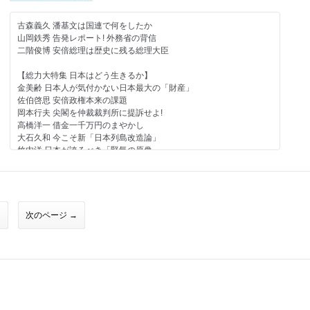
Ｇ・ボグダン 世界の常識を疑え
【短期集中連載】
堤堯・久保紘之 蒟蒻問答「トランプ大統領の防弾チョッキは日本
アンディ松本 元マネージャーが語る「わが師、わがオヤジ 勝新
製」
古森義久 潘基文は国連で何をしたか
蛭゛芸子 電脳三面記事
太郎」第３回（最終回）
山岡鉄秀 告発レポート! 外務省の背信
河村真木 世界の雑誌から
【総力大特集 絶望の韓国】
二階俊博 安倍総理は歴史に残る総理大臣
加藤達也 朴政権最大のタブーに触れた私
堤堯の今月この一冊 E・ルトワック『戦争にチャンスを与えよ』
エネルギー・受け継がれる使命
室谷克実 朴槿惠政権は「李王朝型の新悪」
【総力大特集 日本はどう生きるか】
坪内祐三の今月この一冊 山高登『東京の編集者』
佐久間ダムの六十年とこれから
黒田勝弘 朴・崔ゲートの核心「韓国的人間関係論」
金美齢 日本人が気付かない日本最大の「財産」
編集部 今月この一冊
五味洋治 十五年前に直撃！ 素顔の朴槿惠
佐伯啓思 安倍政権本来の課題
向井透史 早稲田古本劇場
-------------------------------
重村智計 朴槿惠とヒラリー・嫌われる女の共通点
岡本行夫 尖閣を仲裁裁判所に提訴せよ!
【好評連載陣】
高橋洋一 借金一千万円のまやかし
みうらじゅん シンボルズ
佐藤優 猫はなんでも知っている
潮匡人 「土人発言」に群がるマスコミ・文化人
大石久和 今こそ新「日本列島改造論」
岡康道 すべてはいつか、笑うため。
青山繁晴 澄哲録片片
惠隆之介 沖縄甘やかしは百害あって一利なし
竹内洋 日本が誇るべき「堅気の原像」
高野ひろし イカの筋肉
Ｄ・アトキンソン 「二つの島国で」
中野剛志 日本から失われる「日本の柱」
秋山登の今月この一本＋セレクション
西村眞 日本人、最期のことば・吉田松陰
新谷学×花田紀凱 「文春砲」の一年を振り返る「『週刊文春』スク
古田貴之 ロボット技術で未来は明るい
なべおさみ エンドロールはまだ早い ハンフリー・ボガード
瀬戸内みなみ 「わが人生に悔いなし」追悼 船村徹
ープ四つの基準」
早坂隆 耐え難き「軽さ」の正体
小林詔司 コバヤシ鍼灸院
村西とおる 人生相談「人間だもの」
梅澤昇平 野党共闘で甦る日本共産党の野望
【陛下「ご譲位」】
爆笑問題 日本原論
次のページ →
加地伸行 一定不易
堤堯・久保紘之 蒟蒻問答「陛下の『ご譲位』、これだけは言いた
山際澄夫 左折禁止！
い」
編集部から、編集長から
九段靖之介 永田町コンフィデンシャル
女性自衛官座談会（司会・横田由美子 「自衛隊も女性活躍の時
高森明勅 ご譲位の〝玉音放送〟と国民の責務
田村秀男 常識の経済学
代！」
特別グラビア 稀勢の里
門田隆将 現場をゆく
【民共論】
いしかわじゅん 判決！
梅澤昇平 共産党の怖さ、一から教えます
※休載
Ｇ・ボグダン 世界の常識を疑え
二階俊博×D・アトキンソン 観光立国・日本の潜在能力こんなもん
木村英哉 民進党が解党すべき10の理由
勝谷誠彦 築地をどり
じゃない！