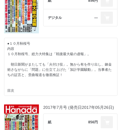
紙
856円
デジタル
―
●１０月秋桜号
内容
１０月秋桜号、総力大特集は「戦後最大級の虚報」。
朝日新聞がまたしても「火付け役」。無から有を作り出し、錬金
術さながらに「問題」に仕立て上げた「加計学園騒動」。当事者た
ちの証言と、歪曲報道を徹底検証！
目次
【総力大特集 戦後最大級の虚報】
櫻井よしこ×小川榮太郎×阿比留瑠依 タッグを組んで「安倍叩
2017年7月号 (発売日2017年05月26日)
き」 朝日新聞と文藝春秋
八田達夫 「岩盤規制」を死守する朝日新聞
加戸守行 黙殺された私の証言
紙
856円
百田尚樹×足立康史 左翼メディアとの最終戦争