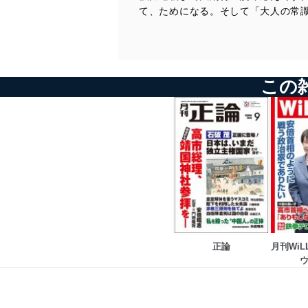
平川祐弘 昭和の戦後精神史
て、ためになる。そして「大人の常
編集部 今月この一冊
向井透史 早稲田古本劇場
加地伸行 一定不易
みうらじゅん シンボルズ
山際澄夫 左折禁止！
岡康道 すべてはいつか、笑うため。
九段靖之介 永田町コンフィデンシャル
高野ひろし イカの筋肉
田村秀男 常識の経済学
この
秋山登の今月この一本＋セレクション
門田隆将 現場をゆく
なべおさみ エンドロールはまだ早い ジェーン・ラッセル
いしかわじゅん 判決！
小林詔司 コバヤシ鍼灸院
Ｇ・ボグダン 世界の常識を疑え
村西とおる 人生相談「人間だもの」
爆笑問題 日本原論
勝谷誠彦 あっぱれ築地をどり
蛭゛芸子 電脳三面記事
編集部から、編集長から
河村真木 世界の雑誌から
重村智計 朝鮮半島通信
グラビア 「時代の女神たち」ミレーヌ・ドモンジョ
福島香織 現代中国残酷物語
※休載
堤堯の今月この一冊 加藤康男『慟哭の通州』
西村幸祐 メディアの手口
坪内祐三の今月この一冊 玉袋筋太郎＋プロレス伝説継承委員会
堤堯 「ある編集者のオデッセイ」
『抱腹絶倒！！ プロレス取調室』
正論
月刊Wi
向井透史 早稲田古本劇場
みうらじゅん シンボルズ
岡康道 すべてはいつか、笑うため。
高野ひろし イカの筋肉
秋山登の今月この一本＋セレクション