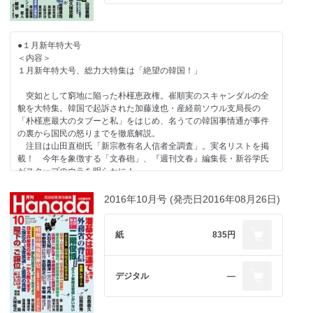
【賢人対談】
地方記者残酷物語
堤堯の今月この一冊 ハーバート・フーバー『裏切られた自由』
D・アトキンソン×出口治明 生産性向上には「人・本・旅」
横田由美子 女性政治記者匿名座談会 NHK岩田記者に男性記者、
坪内祐三の今月この一冊 福田逸『父・福田恒存』
嫉妬の嵐
編集部 今月この一冊
【日台の絆】
新田哲史 ネットメディア「左傾化」が進むワケ
●１月新年特大号
向井透史 早稲田古本劇場
福島香織 八田與一銅像「斬首」事件 台湾は親日を選んだ
阿羅健一 日テレ「南京事件」にこれだけの疑問
＜内容＞
１月新年特大号、総力大特集は「絶望の韓国！」
みうらじゅん シンボルズ
【被災地を考える】
岡康道 すべてはいつか、笑うため。
渡辺康平 「今村復興相発言」被災地を政治利用するのは誰か
【特集 トランプ大統領の「ポスト真実」】
突如として窮地に陥った朴槿恵政権。崔順実のスキャンダルの全
高野ひろし イカの筋肉
野口健 熊本大震災テント村始末記
堤堯×久保紘之 蒟蒻問答 トランプは剛速球ノーコン投手だ！
貌を大特集。韓国で起訴された加藤達也・産経前ソウル支局長の
秋山登の今月この一本＋セレクション
藤井厳喜×KAZUYA×テキサス親父（T・マラーノ） トランプ革命で
「朴槿恵最大のタブーと私」をはじめ、名うての韓国事情通が事件
なべおさみ エンドロールはまだ早い オードリー・ヘップバーン
-------------------------------
大メディア全滅！
の裏から国民の怒りまでを徹底解説。
【新連載】なべやかん ユネスコ非公認・なべやかん遺産①「ゴジ
【好評連載陣】
織田邦男 マティス「尖閣」発言でメディアは属国意識丸出し
注目は山田直樹氏「新宗教有名人信者全調査」。実名リストを掲
ラ」
佐藤優 猫はなんでも知っている
載！ 今年を象徴する「文春砲」、『週刊文春』編集長・新谷学氏
小林詔司 コバヤシ鍼灸院
青山繁晴 澄哲録片片 何のために生きるかを考える。それが日本
湯浅博 なぜ今、河合栄治郎なのか
がスクープのウラを明らかに！
村西とおる 人生相談「人間だもの」
の改憲だ
その他、次期米大統領就任が決まったトランプ氏や「沖縄『土人
爆笑問題 日本原論
西村眞 日本人、最期のことば・坂本龍馬
加地伸行×稲田朋美 安倍総理に教えます 日本復活第四の矢
発言』」まで盛りだくさんの内容。
2016年10月号 (発売日2016年08月26日)
平川祐弘 昭和の戦後精神史
編集部から、編集長から
早坂隆 元近衛兵が語った「日本の一番長い日」
＜目次＞
加地伸行 一定不易
特別グラビア 軍艦島、最後の日々
紙
835円
山際澄夫 左折禁止！
金美齢×渡辺利夫 長寿社会は「長呪」社会
山田直樹 新宗教著名人信者全調査
九段靖之介 永田町コンフィデンシャル
※休載
田村秀男 常識の経済学
稀勢の里両親（萩原貞彦・裕美子）息子はこうして横綱になっ
木村太郎×櫻井よしこ 緊急対談・トランプ大統領で世界はこう動く
九段靖之介 永田町コンフィデンシャル
デジタル
―
門田隆将 現場をゆく
た！ 稀勢の里「秘話」
瀬戸内みなみ わが人生に悔いなし
【新連載】有本香 香論乙駁
田久保忠衛 トランプ大統領への三つの懸念
勝谷誠彦 築地をどり
いしかわじゅん 判決！
堤堯 ある編集者のオデッセイ