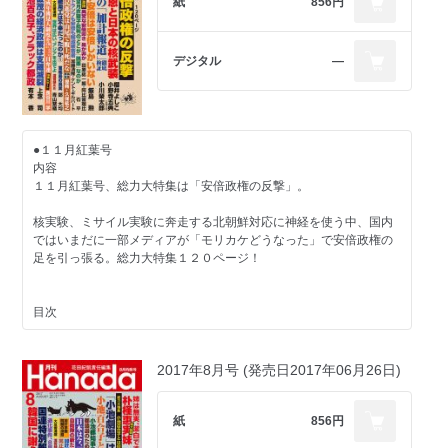
紙
856円
デジタル
―
●１１月紅葉号
内容
１１月紅葉号、総力大特集は「安倍政権の反撃」。
核実験、ミサイル実験に奔走する北朝鮮対応に神経を使う中、国内
ではいまだに一部メディアが「モリカケどうなった」で安倍政権の
足を引っ張る。総力大特集１２０ページ！
目次
【総力大特集 安倍政権の反撃】
櫻井よしこ×小野寺五典 緊急特別対談 金正恩と日本の核武装
2017年8月号 (発売日2017年06月26日)
小川榮太郎 戦後最大級の虚報 朝日新聞「加計報道」徹底検証
飯島勲 ポスト安倍は安倍しかいない
田原総一朗×阿比留瑠比 大闘論「安倍叩き」是か非か
紙
856円
加藤清隆×ケント・ギルバート トランプも安倍も報道被害者