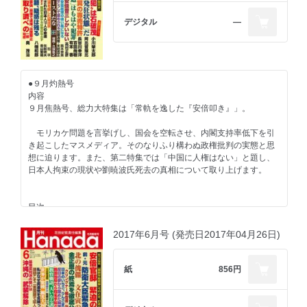
山口敬之 私を訴えた伊藤詩織さんへ
デジタル
―
【特集 北朝鮮有事】
E・ルトワック（聞き手・加瀬英明） 自衛隊は北朝鮮を空爆可能
だ！
イ・ドヒョン（李度●） 北朝鮮危機で韓国は消滅
●９月灼熱号
内容
【イギリスで告発！】
９月焦熱号、総力大特集は「常軌を逸した『安倍叩き』」。
岡部伸 韓国兵、ベトナム慰安婦暴行の実態
モリカケ問題を言挙げし、国会を空転させ、内閣支持率低下を引
【執拗な安倍叩き】
き起こしたマスメディア。そのなりふり構わぬ政権批判の実態と思
古森義久 半藤一利・元文藝春秋専務は朝日新聞の御用達か
想に迫ります。また、第二特集では「中国に人権はない」と題し、
日本人拘束の現状や劉暁波氏死去の真相について取り上げます。
【告発レポート 第二弾】
長谷川学 成年後見制度に狂わされた人生
目次
【集中連載 第二弾】
鄭大均 朝鮮人は不幸だったのか②戦時動員
【総力大特集 「常軌を逸した『安倍叩き』】
2017年6月号 (発売日2017年04月26日)
小川榮太郎 加計学園の〝主犯〟は石破茂
阿比留瑠比 朝日新聞は「発狂状態」だ
【本音で語ろう！】
長谷川幸洋 言論弾圧は左翼の専売特許
紙
856円
張本勲×羽佐間正雄 野球も政治も、日本人のために！
百田尚樹×有本香 「安倍潰し報道」は犯罪だ！
高村正彦 日本を託せるのは安倍晋三しかいない
【独裁者の肖像】
鈴木宗男 都議選惨敗は、自民党の追い風に