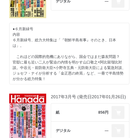
デジタル
―
「ロケットマン・金正恩」特集
加藤清隆×末延吉正 ワイドショーの作り方、教えます
【著者インタビュー】
【蒟蒻問答】
伊集院静『琥珀の夢』上下
堤堯×久保紘之 都民ファーストじゃなく、愚民ファーストだ！
●６月新緑号
-------------------------------
【特集 中国に人権はない】
内容
【好評連載陣】
石平 劉暁波氏は習近平に殺された
６月新緑号、総力大特集は「『朝鮮半島有事』そのとき、日本
佐藤優 猫はなんでも知っている
矢板明夫 日本人12人はなぜ拘束されているか
は」。
D・アトキンソン 二つの島国で
福島香織 香港返還記念日・現地ルポ
西村眞 日本人、最期のことば・石川啄木
これほどの国際的危機にありながら、国会ではまだ森友問題？
【韓国で出国停止】
官邸に最も近い二人が緊迫の内情を明かす山口敬之×阿比留瑠比対
【新連載】加藤康男 八月十五日からの戦争・通化事件⑤
奥茂治（聞き手・篠原章） 吉田清治「従軍慰安婦謝罪碑」損壊で
談。中谷元・前防衛大臣×小野寺五典・元防衛大臣による緊急対談、
【新連載】平川祐弘 グローバル時代の教養教育② Yugiri's old life
逮捕
ジョセフ・ナイが分析する「金正恩の終焉」など、一冊で半島情勢
partner
が分かる総力特集！
【疑惑残る】
加地伸行 一定不易
八幡和郎 蓮舫「二重国籍問題」疑念は消えず
山際澄夫 左折禁止！
目次
2017年3月号 (発売日2017年01月26日)
九段靖之介 永田町コンフィデンシャル
【『今こそ、韓国に謝ろう』私はこう読んだ】
田村秀男 常識の経済学
武藤正敏／ケント・ギルバート／杉田水脈／夏野剛／一色正春／松
【総力大特集 「朝鮮半島有事」そのとき、日本は】
門田隆将 現場をゆく
木国俊／西村幸祐
山口敬之×阿比留瑠比 安倍官邸、緊迫の５０日
紙
856円
有本香 香論乙駁
中谷元・元防衛相×小野寺五典・前防衛大臣 楽観論を捨てよ！
【最終回】いしかわじゅん 判決！
【感涙秘話】
ジョセフ・ナイ 金正恩の終焉を分析する（聞き手：大野和基）
Ｇ・ボグダン 世界の常識を疑え
羽佐間正雄×太田幸司 夏の甲子園・延長十八回の死闘
古森義久 「クリングナー報告書」の重大な警告
デジタル
―
西岡力 次期大統領最有力候補・文在寅の正体
蛭゛芸子 電脳三面記事