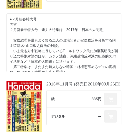
百田尚樹×村西とおる 尖閣危機と中国AV革命
蛭゛芸子 電脳三面記事
水野和夫 『閉じてゆく帝国と逆説の21世紀経済』
石平 「禁韓令」で韓国経済沈没！
河村真木 世界の雑誌から
矢板明夫 全人代直撃！ 習近平S李克強 最終戦争へ
【蒟蒻問答】
●２月新春特大号
堤堯の今月この一冊 関厚夫『紅と白 高杉晋作伝』
堤堯×久保紘之 いま、日本はソドムとゴモラだ
【特集 「ニュース女子」問題】
内容
坪内祐三の今月この一冊 涸沢純平『遅れ時計の詩人』
我那覇真子 辛淑玉さん、答えてください！
２月新春年特大号、総力大特集は「2017年、日本の大問題」
編集部 今月この一冊
-------------------------------
篠原章 沖縄のゆがんだ言論空間
向井透史 早稲田古本劇場
【好評連載陣】
安倍総理を最もよく知る二人の政治記者が安倍政治を分析する阿
佐藤優 猫はなんでも知っている
【特集 森友学園騒動の深層】
比留瑠比×山口敬之両氏の対談。
みうらじゅん シンボルズ
青山繁晴 澄哲録片片 何のために生きるかを考える。それが日本
堤堯×久保紘之 蒟蒻問答 「森友学園」騒動は魔女狩りだよ
いま最も対中戦略に長じているE・ルトワック氏に加瀬英明氏が斬
岡康道 すべてはいつか、笑うため。
の改憲だ
金美齢 メディアの節操なきアッキー叩き
り込む特別対談のほか、カジノ法案、沖縄基地反対派の組織的スパ
高野ひろし イカの筋肉
D・アトキンソン 二つの島国で
小川榮太郎 売国野党とメディアの異常
イ活動など「日本の大問題」に迫ります。
秋山登の今月この一本＋セレクション
西村眞 日本人、最期のことば・坂本龍馬
第二特集は、まだまだ鎮火しない韓国・朴槿恵辞めろデモの真相
なべおさみ エンドロールはまだ早い ウィリアム・ホールデン
瀬戸内みなみ わが人生に悔いなし ゲスト・高杉良
奥山真司 トランプを操る影の大統領・バノンの破滅的歴史観
や、危ぶまれる韓国の未来を展望！
【新連載】なべやかん ユネスコ非公認・なべやかん遺産②「ツチ
【新連載】加藤康男 八月十五日からの戦争・通化事件
小川和久 極秘情報 金正恩ミサイル発射に隠された狙い
ノコ」
平川祐弘 昭和の戦後精神史
小林詔司 コバヤシ鍼灸院
2016年11月号 (発売日2016年09月26日)
小川榮太郎 天皇陛下「譲位」問題 平川論文への反論
目次
村西とおる 人生相談「人間だもの」
加地伸行 一定不易
加藤康男 三笠宮が試みた「東條暗殺計画」
爆笑問題 日本原論
山際澄夫 左折禁止！
【総力大特集 ２０１７年 日本の大問題】
紙
835円
九段靖之介 永田町コンフィデンシャル
阿比留瑠比×山口敬之 稀代の戦略家 安倍晋三
編集部から、編集長から
田村秀男 常識の経済学
-------------------------------
西尾幹二 世界の「韓国化」とトランプ
門田隆将 現場をゆく
【好評連載陣】
E・ルトワック×加瀬英明 大失敗！ 習近平の海洋進出
【新連載】有本香 香論乙駁
デジタル
―
佐藤優 猫はなんでも知っている
田村秀男 トランプ政権は日本経済のチャンスだ
いしかわじゅん 判決！
青山繁晴 澄哲録片片 闇黒国会を生きる
谷岡一郎 嘘で塗り固めた「カジノ法案」反対派
※休載
Ｇ・ボグダン 世界の常識を疑え
西村眞 日本人、最期のことば・千利休
川島隆太 スマホで子供はバカになる！
勝谷誠彦 築地をどり