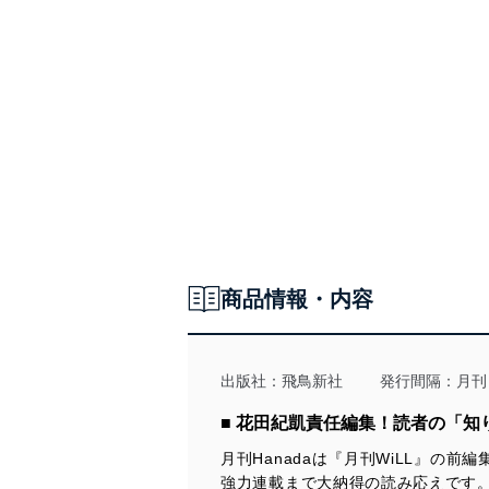
遠藤誉 歴史の真相に怯える習近平
堤堯の今月この一冊 馬渕睦夫『アメリカ大統領を操る黒幕』
-------------------------------
古森義久 米ランド研究所「米中戦争は尖閣から始まる」
坪内祐三の今月この一冊 武田百合子『あの頃』
【好評連載陣】
一色正春 中国の「法律戦」にこう対抗せよ!
編集部 今月この一冊
佐藤優 猫はなんでも知っている
山田吉彦 この目で見てきた北方領土の現実
向井透史 早稲田古本劇場
青山繁晴 澄哲録片片
堤堯・久保紘之 蒟蒻問答 プーチンも言えない「オバマよ、地獄
平川祐弘 昭和の戦後精神史
に落ちろ」
みうらじゅん シンボルズ
Ｄ・アトキンソン 「二つの島国で」
岡康道 すべてはいつか、笑うため。
西村眞 日本人、最期のことば・松尾芭蕉
鈴木哲夫 小池都知事が暴く石原都政の闇
高野ひろし イカの筋肉
瀬戸内みなみ 「わが人生に悔いなし」ゲスト・鎌田實
秋山登の今月この一本＋セレクション
山岡鉄秀 アジア女性基金の背信
なべおさみ エンドロールはまだ早い エリザベス・テイラー
小林詔司 コバヤシ鍼灸院
加地伸行 一定不易
小川榮太郎 私の「帝室論」
村西とおる 人生相談「人間だもの」
山際澄夫 左折禁止！
爆笑問題 日本原論
九段靖之介 永田町コンフィデンシャル
青柳武彦 日韓通貨スワップ協定の愚
田村秀男 常識の経済学
編集部から、編集長から
門田隆将 現場をゆく
商品情報・内容
新シリーズ【わが社の金メダル】 セコム株式会社
いしかわじゅん 判決！
特別グラビア 稀勢の里
Ｇ・ボグダン 世界の常識を疑え
-------------------------------
【好評連載陣】
※休載
勝谷誠彦 あっぱれ築地をどり
室谷克実 隣国のかたち
出版社：
飛鳥新社
発行間隔：月刊
堤堯 ある編集者のオデッセイ
蛭゛芸子 電脳三面記事
瀬戸内みなみ 「わが人生に悔いなし」ゲスト・天地総子
河村真木 世界の雑誌から
佐藤優 猫はなんでも知っている
■ 花田紀凱責任編集！読者の「
福島香織 現代中国残酷物語
藤木幸夫 港に生きる
加藤康男 天皇の馬
月刊Hanadaは『月刊WiLL』の
堤堯の今月この一冊 阿比留瑠比『総理の誕生』
青山繁晴 澄哲録片片
強力連載まで大納得の読み応えです
坪内祐三の今月この一冊 大瀧啓裕『翻訳家の蔵書』