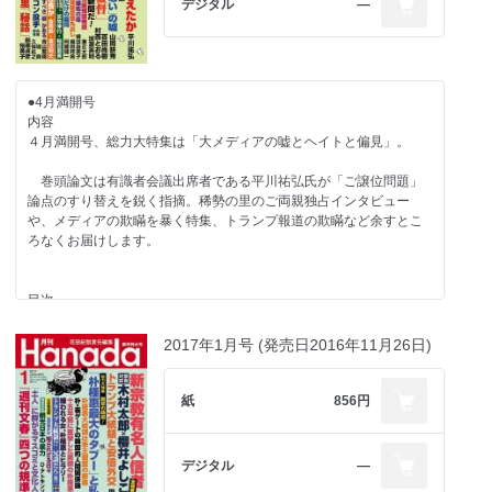
デジタル
―
【総力大特集 文在寅の韓国はどこへ行く？】
【追悼】
西岡力 文在寅という韓国の悪夢
金美齢 日台の絆のシンボル・蔡焜燦さん
E・ルトワック いざという時、日本はどうすべきか
重村智計×呉善花 緊急対談 警戒せよ、韓国の「ヒトラー待望論」
-------------------------------
名村隆寛 依然として強い「文在寅」への嫌悪感
●4月満開号
【好評連載陣】
堤堯×久保紘之 蒟蒻問答「マクロンも文在寅もNOだ！」
内容
佐藤優 猫はなんでも知っている
４月満開号、総力大特集は「大メディアの嘘とヘイトと偏見」。
青山繁晴 澄哲録片片 暗黒を超ゆるは明日ならず
【特別対談】
D・アトキンソン 二つの島国で
中野剛志×松原隆一郎 国を滅ぼす東大改革の真相
巻頭論文は有識者会議出席者である平川祐弘氏が「ご譲位問題」
西村眞 日本人、最期のことば・森鴎外
論点のすり替えを鋭く指摘。稀勢の里のご両親独占インタビュー
【追悼・渡部昇一先生】
や、メディアの欺瞞を暴く特集、トランプ報道の欺瞞など余すとこ
【新連載】加藤康男 八月十五日からの戦争・通化事件③
渡部昇一×高山正之 未公開対談発表「日本国憲法は〝敗戦条約〟
ろなくお届けします。
【最終回】平川祐弘 昭和の戦後精神史
だ」
中西輝政 大切な人の早すぎる死
加地伸行 一定不易
稲田朋美 「日本の皆の衆」の恩師として
目次
山際澄夫 左折禁止！
堤堯 渡部昇一氏と『諸君！』の時代
田村秀男 常識の経済学
西村眞悟 渡部先生は現代の頼山陽
平川祐弘 天皇陛下「譲位」問題の核心
2017年1月号 (発売日2016年11月26日)
門田隆将 現場をゆく
藤尾秀昭 「修養の人」の真骨頂を見た
有本香 香論乙駁
【総力大特集 大メディアの嘘とヘイトと偏見】
いしかわじゅん 判決！
山岡鉄秀 「日本に言論の自由はない」の嘘
紙
856円
Ｇ・ボグダン 世界の常識を疑え
【日本の防衛を考える】
山岡鉄秀 韓国慰安婦像は朝日新聞が建てた！
部谷直亮 日本の防衛装備品は途上国以下
百田尚樹×村西とおる 大激論！「大放言」VS「全裸監督」
蛭゛芸子 電脳三面記事
柿谷勲夫 憲法「自衛隊明記」は改悪だ
加瀬英明 朝日新聞はポルノ新聞
河村真木 世界の雑誌から
デジタル
―
兼正太郎 ブラック度５段階評価つき！ ユニクロよりブラック