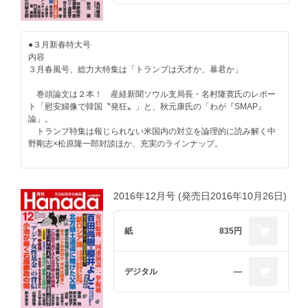
【ユニーク提案】
鈴木信行 韓国当局に指名手配された私
河村真木 世界の雑誌から
森田勉 少子化対策には女性に百回、声掛け運動
浅川芳裕 国を挙げてイチゴを盗む韓国
森鷹久 反日の夢から醒める韓国の若者たち
堤堯の今月この一冊 遠藤誉『習近平VSトランプ』
【健康に生きよう】
●３月新春特大号
坪内祐三の今月この一冊 色川武大『戦争育ちの放埓病』
都築毅 昭和五十年の食事が健康に最も良い
【没落野党】
内容
向井透史 早稲田古本劇場
長島昭久 なぜ民進党を見限ったか
３月春風号、総力大特集は「トランプは天才か、暴君か」
八幡和郎 蓮舫こそ承認喚問せよ！
みうらじゅん シンボルズ
-------------------------------
巻頭論文は２本！ 産経新聞ソウル支局長・名村隆寛氏のレポー
岡康道 すべてはいつか、笑うため。
【好評連載陣】
【ニュース女子問題追及第２弾】
ト「慰安婦像で韓国〝発狂〟」と、秋元康氏の「わが『SMAP』
高野ひろし イカの筋肉
佐藤優 猫はなんでも知っている
櫻井よしこ×我那覇真子 米軍基地反対派 真の狙いは「沖縄の武装
論」。
秋山登の今月この一本＋セレクション
青山繁晴 澄哲録片片 暗黒を超ゆるは明日ならず
解除」
トランプ特集は報じられない米国内の対立を論理的に読み解く中
なべおさみ エンドロールはまだ早い モーリン・オハラ
D・アトキンソン 二つの島国で
野剛志×松原隆一郎対談ほか、充実のラインナップ。
【新連載】なべやかん ユネスコ非公認・なべやかん遺産③「エク
西村眞 日本人、最期のことば・西郷隆盛
堤堯×久保紘之 蒟蒻問答「教育勅語」大いなる誤解
ソシスト」
瀬戸内みなみ わが人生に悔いなし ゲスト・高嶋秀武
中野剛志×松原隆一郎 森友騒動・全く新しい視点
小林詔司 コバヤシ鍼灸院
【新連載】加藤康男 八月十五日からの戦争・通化事件
目次
村西とおる 人生相談「人間だもの」
平川祐弘 昭和の戦後精神史
二階俊博×D・アトキンソン×A・ゼッカー 世界が驚嘆 観光大国・
爆笑問題 日本原論
2016年12月号 (発売日2016年10月26日)
日本
名村隆寛 慰安婦像で韓国〝発狂〟
加地伸行 一定不易
秋元康 わが『SMAP』論
編集部から、編集長から
山際澄夫 左折禁止！
武田靖 時代錯誤の日本学術会議
紙
835円
田村秀男 常識の経済学
【総力大特集 トランプは天才か、暴君か】
門田隆将 現場をゆく
梅崎義人 反捕鯨は「国際世論」ではない
中野剛志×松原隆一郎 トランプ大統領の真実
【新連載】有本香 香論乙駁
A・ウォルドロン×遠藤誉 トランプが暴く中国の「巨大な嘘」
※休載
デジタル
―
いしかわじゅん 判決！
真嶋夏歩 浅田真央引退―彼女は十分やった。時代を生きた
原理 日本は最悪の事態に備えよ！
編集部 今月この一冊
Ｇ・ボグダン 世界の常識を疑え
堤堯×久保紘之 トランプはプーチンに●●●●握られたな
勝谷誠彦 築地をどり
本間克巳 犬、猫の察処分ゼロは本当の目標か？
堤堯 ある編集者のオデッセイ