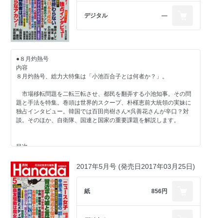
石平 望月衣塑子批判のどこが「醜悪」なのか
有本香 都庁職員が落第点を付けた ブラック小池都政
デジタル
―
上念司 石破茂の経済制作は支離滅裂だ
石川迪夫×諸葛宗男×奈良林直×岡本孝司 恐るべき暴君 原子力規
制委員会
【蒟蒻問答】
●８月灼熱号
堤堯×久保紘之 民進党は山尾志桜里で腹上死だな
内容
８月灼熱号、総力大特集は「小池百合子とは何者か？」。
【告発レポート】
長谷川学 成年後見制度を喰いものにする日弁連
市場移転問題を二転三転させ、都民を翻弄する小池知事。その問
題と手法を特集。巻頭は世界的スクープ、朴槿恵前大統領の実妹に
【集中連載】
独占インタビュー。韓国では百田尚樹さん×呉善花さんが辛口？対
鄭大均 徴用工は不幸だったのか①軍艦島
談。そのほか、自衛隊、国連と国家の重要課題を解説します。
【新シリーズ：御社の決まり手、教えてください！】
舞の海修平×樋口武男（大和ハウス工業CEO） 一番大事なのは創
目次
業者 石橋信夫の精神
【世界的スクープ】
2017年5月号 (発売日2017年03月25日)
【祝・広島カープ優勝】
朴槿恵前大統領の実妹・朴槿令 独占インタビュー 聞き手・太刀
瀬戸内みなみ わが人生に悔いなし 山本浩二・「ミスター赤ヘ
川正樹
ル」が泣いた日
紙
856円
【総力大特集 小池百合子とは何者か？】
【祝・ご婚約】
櫻井よしこ×有本香 「小池劇場」は終わらない
秋篠宮眞子さまグラビア特集
小川榮太郎 小池百合子と日本共産党