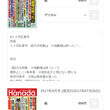
紙
856円
デジタル
―
●１２月紅葉号
内容
１２月紅葉号、総力大特集は「小池劇場は終った！」。
目次
【総力大特集 小池劇場は終った！】
櫻井よしこ×有本香 小池百合子と情けない男たち
長谷川幸洋 小池は致命傷を負った
青山繁晴 澄哲録片片 天は見ている
上念司 「ユリノミクス」は実現可能性ゼロ
音喜多駿 小池都知事は最大の反面教師
2017年9月号 (発売日2017年07月26日)
後藤貴智（『都政新報』編集長） 都政にも暗雲が立ち込める
新田哲史 小池VS音喜多 メディア対決
紙
856円
【独占手記】