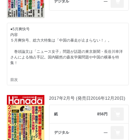
デジタル
―
下村博文 小池都知事こそ「都政のドン」だ
【植木等とのぼせもん】
生田與克 築地を弄んだ小池の大罪
著者インタビュー 小松政夫『昭和と師弟愛 植木等と歩いた４３
年』
【記念対談】
百田尚樹×呉善花 韓国にはもっと謝らなアカン！
●5月爽快号
-------------------------------
内容
【好評連載陣】
【特集 砂上の楼閣・加計学園問題】
５月爽快号、総力大特集は「中国の暴走が止まらない！」。
佐藤優 猫はなんでも知っている
和田政宗 加計学園問題は前川と朝日の「共謀罪」
青山繁晴 澄哲録片片 世界は広い。アジアを出でよ
八幡和郎 笑止！ 前川前次官の正義ヅラ
巻頭論文は「ニュース女子」問題が話題の東京新聞・長谷川幸洋
D・アトキンソン 二つの島国で
さんによる独占手記。国内騒然の森友学園問題や中国の横暴を特
西村眞 日本人、最期のことば・豊臣秀吉
【自衛隊は、今】
集！
岩田清文×織田邦男 九条加憲は自衛隊の新たな第一歩
【新連載】加藤康男 八月十五日からの戦争・通化事件④
湯浅博 与那国島自衛隊駐屯地訪問の記
【新連載】平川祐弘 グローバル時代の教養教育①『源氏物語』を
目次
英訳とともに読む
【国連の正体】
山岡鉄秀 反日左翼のヒモ付き「国連報告者」の背信
長谷川幸洋 「ニュース女子」問題 独占手記「言論の破壊者」と
加地伸行 一定不易
藤井実彦 国連人権理事会で日弁連が暗躍
呼ばれた私
2017年2月号 (発売日2016年12月20日)
山際澄夫 左折禁止！
西岡力 辛淑玉、韓国籍の「在日朝鮮人」の正体
九段靖之介 永田町コンフィデンシャル
【プロ野球】
櫻井よしこ×西岡力 朴槿恵弾劾成立「朝鮮半島最悪のシナリオ」
田村秀男 常識の経済学
高野勲 あの助っ人たちは今
紙
856円
門田隆将 現場をゆく
有本香 香論乙駁
【肺炎が嫌なら……】
【総力大特集 中国の暴走が止まらない！】
いしかわじゅん 判決！
西山耕一郎 誤嚥性肺炎、こうして防ごう
宮本雅史 中国が北海道を爆買いしている
Ｇ・ボグダン 世界の常識を疑え
デジタル
―
遠藤誉×辣椒 世界に発信せよ！ 中国の嘘と言論虐殺
【著者インタビュー】