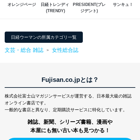
オレンジページ
日経トレンディ 
PRESIDENT(プレ
サンキュ！
２．利用目的
(TRENDY)
ジデント)
当社が取り扱う開示対象個人情報の利用目的は次のとお
りです。
No
個人情報の種類
利用目的
日経ウーマンの所属カテゴリ一覧
購入商品の配送のため
商品代金回収のため
文芸・総合 雑誌
女性総合誌
>
ｅメール等による商品、サービ
ス、キャンペーン等の広告の案内
当社の定期購読サ
のため
1
ービス等をご利用
個人が特定できない形で取得した
の方の個人情報
閲覧履歴や購買履歴等の情報を分
Fujisan.co.jpとは？
析して、趣味・嗜好に
応じた新商品・サービスに関する
広告のため
株式会社富士山マガジンサービスが運営する、
日本最大級の雑誌
当社にお問合わせ
お問い合わせ対応、トラブル対
オンライン書店です。
2
いただいた方の個
処、オペレーター教育など応対品
一般的な書店と異なり、
定期購読サービスに特化しています。
人情報
質向上のため
カスタマーQ＆Aサイトの投稿内容
雑誌、新聞、シリーズ書籍、漫画や
の確認のため
ｅメール等によるカスタマーQ＆A
本屋にも無い古い本も見つかる！
当社カスタマーQ＆
サイトのサービス内容のご案内の
3