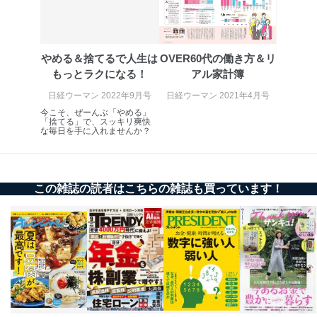
株式会社富士山マガジンサービス 個人情報問い合わせ
係
TEL：0570-200-223
FAX：03-5459-7073
やめる＆捨てるで人生は
OVER60代の働き方＆リ
e-mail：
cs@fujisan.co.jp
もっとラクになる！
アル家計簿
改訂：2025年2月20日
制定：2005年4月1日
日経ウーマン 2022年9月号
日経ウーマン 2021年4月号
株式会社富士山マガジンサービス
今こそ、ぜーんぶ「やめる」
代表取締役会長 西野 伸一郎
「捨てる」で、スッキリ爽快
な毎日を手に入れませんか？
個人情報の取扱いについて
１．個人情報保護管理者
この雑誌の読者はこちらの雑誌も買っています！
当社は以下の個人情報保護管理者を設置し、個人情報保
護管理者の責任のもと、個人情報を取得・アクセス・利
用・提供・管理いたします。
東京都渋谷区南平台町16-11
株式会社富士山マガジンサービス
代表取締役会長 西野 伸一郎
個人情報保護管理者: 経営管理グループディレクター 前
田 嘉也