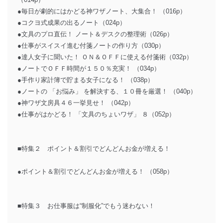
●毎日が劇的にはかどる神ワザノート、大集合！ （016p）
●コクヨ式成果の出るノート（024p）
●文具のプロ直伝！ ノート＆デスクの整理術（026p）
●仕事がスイスイ進む付箋ノートの作り方（030p）
●達人女子に聞いた！ ＯＮ＆ＯＦＦに使える付箋術（032p）
●ノートでＯＦＦ時間が１５０％充実！ （034p）
●手作り家計簿で貯まる女子になる！ （038p）
●ノートの 「お悩み」 を解決する、１０冊を厳選！ （040p）
●神ワザ文房具４６一挙見せ！ （042p）
●仕事がはかどる！ 「文具のちょいワザ」 ８（052p）
■特集２ ポイント＆割引でどんどんお金が増える！
●ポイント＆割引でどんどんお金が増える！ （058p）
■特集３ お仕事服は“制服化”でもう迷わない！