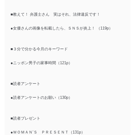
■教えて！ 弁護士さん 実はそれ、法律違反です！
●女優さんの画像を転載したら、ＳＮＳが炎上！ （119p）
■３分で分かる今月のキーワード
●ニッポン男子の家事時間（121p）
■読者アンケート
●読者アンケートのお願い（130p）
■読者プレゼント
●ＷＯＭＡＮ’Ｓ ＰＲＥＳＥＮＴ（131p）