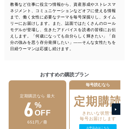
当社は、個人情報に関連する法令、国が定める指針及び
教養など仕事に役立つ情報から、資産形成やストレスマ
その他の規範を遵守します。また、当社の管理の仕組み
ネジメント、コミュニケーションなどオフに使える情報
に、これらの法令及びその他の規範を常に適合させま
まで、働く女性に必要なテーマを毎号深掘りし、タイム
す。
リーにお届けします。また、誌面ではたくさんのロール
モデルが登場し、生きたアドバイスを読者の皆様にお伝
個人情報の安全管理措置
えします。「何歳になっても自分らしく輝きたい」「自
当社は、個人情報の正確性及び安全性を確保するため
分の強みを思う存分発揮したい」――そんな女性たちを
に、下記セキュリティ対策をはじめとする安全対策を実
日経ウーマンは応援し続けます。
施し、個人情報の漏えい、滅失またはき損の防止及び是
正に努めます。
アクセス制御
個人データを取り扱うことのできる機器及び当該
おすすめの購読プラン
機器を取り扱う従業者を明確化し、 個人データへ
の不要なアクセスを防止しています。
毎号読むなら
アクセス者の識別と認証
定期購読なら 最大
定期購読
6
機器に標準装備されているユーザー制御機能（ユ
%
ーザーアカウント制御）により、個人情報データ
ベース等を取り扱う情報システムを使用する従業
OFF
きれいな状態で
者を識別・認証しています。
毎号お届けします
651円／冊
外部からの不正アクセス等の防止
お申込みはこちら