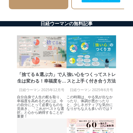
個人データを取り扱う機器等のオペレーティング
システムを最新の状態に保持しています。
個人データを取り扱う機器等にセキュリティ対策
ソフトウェア等を導入し、自動更新 機能等の活用
日経ウーマンの無料記事
により、これを最新状態としています。
情報システムの使用に伴う漏洩等の防止
メール等により個人データの含まれるファイルを
送信する場合に、当該ファイルへのパスワードを
設定しています。
個人情報保護マネジメントシステムの継続的改善
「捨てる＆選ぶ力」で人
強い心をつくってストレ
当社は、内部監査及びマネジメントレビューの機会を通
じて、個人情報保護マネジメントシステムを継続的に改
生は変わる！幸福度を高
スと上手く付き合う方法
善し、常に最良の状態を維持します。
める決断術
日経ウーマン 2025年12月号
日経ウーマン 2025年6月号
苦情及び相談受付け窓口
自分自身で人生の舵を取り、
この時期は、やる気が出なか
幸福度を高めるためには、今
ったり、体調が悪かったり
の自分にとって必要なものを
と、少しネガティブな気分に
貴殿の個人情報及び当社の個人情報保護マネジメントシ
見抜き、 「これがベストな選
なりがちな人も多いのでは？
択」と心から納得することが
ステムに関するご相談及び苦情については以下までご連
重要！
絡ください。
適切、かつ迅速に対応させていただきます。