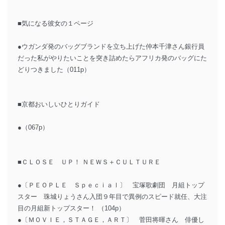
■気になる彼女の１ページ
●ウガンダ発のバッグブランドを立ち上げた仲本千津さん銀行員
だった私がやりたいことを突き詰めたらアフリカ発のバッグにた
どりつきました（011p）
■京都おいしいひとりガイド
●（067p）
■ＣＬＯＳＥ ＵＰ！ ＮＥＷＳ＋ＣＵＬＴＵＲＥ
●〔ＰＥＯＰＬＥ Ｓｐｅｃｉａｌ〕 宝塚歌劇団 月組トップ
スター 珠城りょうさん入団９年目で異例のスピード就任、大注
目の月組新トップスター！ （104p）
●〔ＭＯＶＩＥ，ＳＴＡＧＥ，ＡＲＴ〕 菅田将暉さん 俳優し