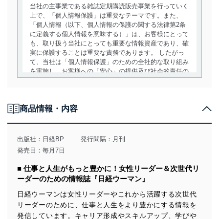
当社の主事業である雑誌定期購読販売事業を行っていく
上で、「個人情報保護」は重要なテーマです。また、
「個人情報（以下、個人情報の保護の関する法律第2条
に定義する個人情報を意味する）」は、お客様にとって
も、取り扱う当社にとっても重要な情報資産であり、確
実に保護することは重要な責務であります。 したがっ
て、当社は「個人情報保護」のための全社的な取り組み
を実施し、お客様への「安心」の提供及び社会的責任の
責務を果たすことを確実にいたします。
個人情報の取得・利用・提供について
商品情報・内容
当社は、個人情報の取得・利用・提供に際して、その利
用目的を明確にし、本人の同意を得たうえで利用目的の
達成に必要な範囲内で適法かつ公正な手段によって取
出版社：
日経BP
発行間隔：月刊
得・利用・提供を行います。また、当社が保有している
発売日：毎月7日
個人情報は、同意を得ずに目的外利用、第三者への提
供・開示は行いません。当社においてはこれらの取り組
■ 仕事と人生がもっと豊かに！女性リーダー＆次世代リ
みを確実にするため、従業者等の教育を徹底してまいり
ーダーのための情報誌『日経ウーマン』
ます。また、目的外利用を行わないために、適切な管理
措置を講じます。
日経ウーマンは女性リーダーやこれから活躍する次世代
リーダーのために、仕事と人生をより豊かにする情報を
法令遵守
発信しています。キャリア形成やスキルアップ、学びや