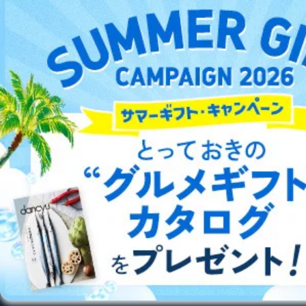
DOWNLOAD FOR ANDROID
害するおそれがある場合
②利用目的を本人に通知し、又は公表することによって
当該事業者の権利又は正当な利益を害するおそれがある
場合
ご利用方法はこちら
③国の機関又は地方公共団体が法令の定める事務を遂行
することに対して協力する必要がある場合であって、利
用目的を本人に通知し、又は公表することによって当該
事務の遂行に支障を及ぼすおそれがあるとき
総合案内
④開示対象個人情報の利用目的が明らかな場合
アフィリエイト
採用情報
開示対象個人情報については、保有個人データの本人ま
たはその代理人からの利用目的の通知、開示、変更等
（内容の訂正、追加または削除）、利用停止等（「利用
プレスリリース
お問い合わせ
の停止または消去」「第三者への提供の停止」）の求め
に対応させていただいております。 当社顧客の皆様の
個人情報は「マイページ」にログインしていただくこと
利用規約
プライバシーポリシー
特定商取引法に基づく表示
会社案内
出版社の皆様へ
投資家の皆様へ
サイトマップ
で、訂正、追加、変更を行っていただくことが出来ま
す。マイページをご利用いただけない方、その他の方に
つきましては、下記Aをご覧ください。 また、ご登録い
ただいた個人情報のうち、市町村などの名称および郵便
番号、金融機関の名称あるいはクレジットカードの有効
期限など、商品のお届けやご請求を行う上で支障がある
©︎2002 FUJISAN MAGAZINE SERVICE CO., Ltd.
情報に変更があった場合には、当社が登録情報を変更さ