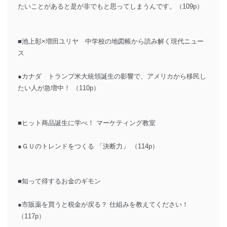
たいことがあると是が非でもと思ってしまうんです。（109p）
■池上彰×増田ユリヤ 中学校の地図帳から読み解く現代ニュー
ス
●カナダ トランプ米大統領誕生の影響で、アメリカから移民し
たい人が急増中！ （110p）
■ヒット商品誕生に学べ！ マーケティング教室
●ＧＵのトレンドをつくる 「決断力」 （114p）
■知って得するお金のギモン
●市販薬を買うと税金が戻る？ 仕組みを教えてください！
（117p）