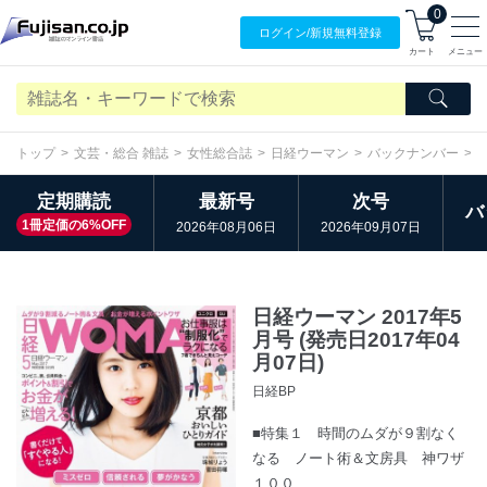
0
ログイン/
新規無料
登録
カート
メニュー
トップ
文芸・総合 雑誌
女性総合誌
日経ウーマン
バックナンバー
2
定期購読
最新号
次号
バ
1冊定価の6%OFF
2026年08月06日
2026年09月07日
日経ウーマン 2017年5
月号 (発売日2017年04
月07日)
日経BP
■特集１ 時間のムダが９割なく
なる ノート術＆文房具 神ワザ
１００