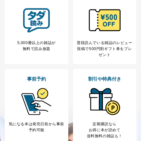
ータ（開示対象個人情報）の利用目的であり、下記4.の
開示等のご請求に対応させていただきます。
なお、6、7については、パートナー（提携企業）様又は
各SNS運営会社様にご請求いただきますようお願い致し
ます。
３．個人情報の第三者提供について
5,000冊以上の雑誌が
普段読んでいる雑誌のレビュー
当社は、取得した個人情報を適切に管理し､あらかじめ
無料で読み放題
投稿で
500円割ギフト券をプレ
本人の同意を得ることなく第三者に提供することはあり
ゼント
ません。ただし、次の場合は除きます。
法令に基づく場合
人の生命､身体または財産の保護のために必要がある
事前予約
割引や特典付き
場合であって、本人の同意を得ることが困難であると
き。
公衆衛生の向上または児童の健全な育成の推進のため
に特に必要がある場合であって、本人の同意を得るこ
とが困難である場合。
国の機関もしくは地方公共団体またはその委託を受け
た者が法令の定める事務を遂行することに対して協力
する必要がある場合であって、本人の同意を得ること
気になる本は
発売日前から事前
定期購読なら
により当該事務の遂行に支障を及ぼすおそれがあると
予約可能
お得に本が読めて
き。
送料無料の雑誌も！
上記２．の利用目的を実施するために守秘義務を結ん