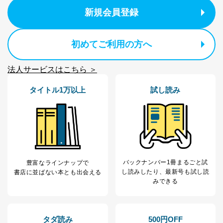
Aサービス利用者
ため
ｅメール等による商品、サービ
新規会員登録
ス、キャンペーン等の広告に関す
るご案内のため
採用応募者の方の
初めてご利用の方へ
4
採用選考、ご連絡のため
個人情報
当社の従業者の個
人事、総務などの雇用管理等のた
5
人情報
め
法人サービスはこちら ＞
パートナー（提携
購入商品配送のため
企業）からの委託
提携企業及びお客様がご購入され
タイトル1万以上
試し読み
により当社の
た商品の発売元企業からのｅメー
6
定期購読サービス
ル等による商品、
等をご利用の方の
サービス、キャンペーン等の広告
個人情報
に関するご案内のため
当社のサービス利用状況の把握お
よびその分析のため
お問い合わせ対応、トラブル対
SNS公式アカウン
バックナンバー1冊まるごと試
豊富なラインナップで
処、オペレーター教育など応対品
7
トに登録された方
し読み
したり、最新号も試し読
書店に並ばない本とも出会える
質向上のため
の個人情報
みできる
その他当社のプライバシーポリシ
ー等にて公表する利用目的達成の
ため
※上記の利用目的のうちNo.1～5については保有個人デ
タダ読み
500円OFF