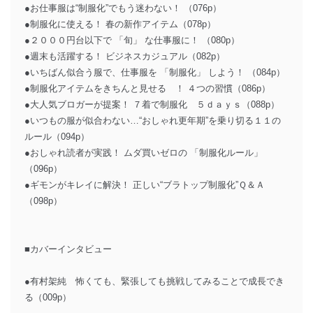
●お仕事服は“制服化”でもう迷わない！ （076p）
●制服化に使える！ 春の新作アイテム（078p）
●２０００円台以下で 「旬」 な仕事服に！ （080p）
●週末も活躍する！ ビジネスカジュアル（082p）
●いちばん似合う服で、仕事服を 「制服化」 しよう！ （084p）
●制服化アイテムをきちんと見せる ！ ４つの習慣（086p）
●大人気ブロガーが提案！ ７着で制服化 ５ｄａｙｓ（088p）
●いつもの服が似合わない…“おしゃれ更年期”を乗り切る１１の
ルール（094p）
●おしゃれ読者が実践！ ムダ買いゼロの 「制服化ルール」
（096p）
●ギモンがキレイに解決！ 正しい“ブラトップ制服化”Ｑ＆Ａ
（098p）
■カバーインタビュー
●有村架純 怖くても、緊張しても挑戦してみることで成長でき
る（009p）