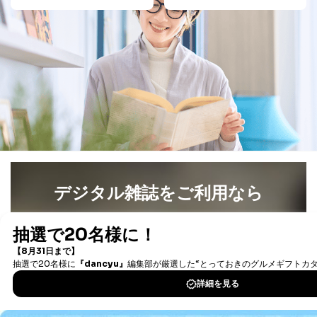
だ企業に、業務の一部として個人情報の取扱いを委
託・提供する場合、その業務に必要な範囲で委託・提
供先企業に個人情報を開示することがあります。
委託・提供先企業は具体的には以下のような企業です
が、これらに限りません。
委託先：カスタマーサポート支援会社 、クレジッ
トカード決済などの決済代行・料金回収会社、広
告配信サービス会社
提供先：出版社、出版物発売元、卸売会社、販売
店など商品の供給者、梱包会社、配送会社、新聞
販売店などの梱包・配送・配達会社
４．開示対象個人情報の「開示」「訂正」等の請求につ
いて
デジタル雑誌をご利用なら
当社は、本人から、開示対象個人情報について利用目的
最新号〜バックナンバーまで7000冊以上の雑誌
（電子
の通知を求められた場合には、遅滞なくこれに応じま
書籍）が無料で読み放題！
す。ただし、以下①～④のいずれかに該当する場合は、
タダ読みサービス
を楽しもう！
利用目的の通知を行なうことはできません。そのとき
は、本人に遅滞無くその旨を通知するとともに、理由を
説明させていただきます。
DOWNLOAD FOR IOS
①利用目的を本人に通知し、又は公表することによって
本人又は第三者の生命、身体、財産その他の権利利益を