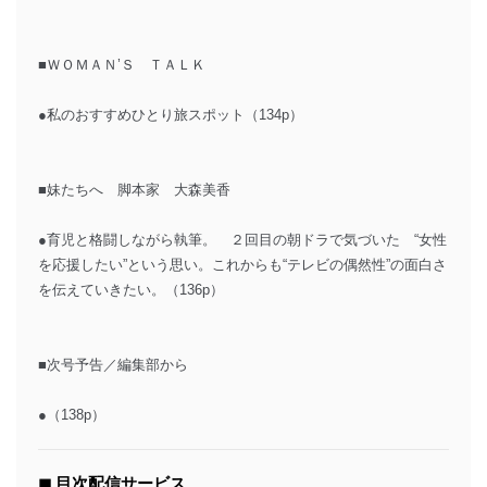
■ＷＯＭＡＮ’Ｓ ＴＡＬＫ
●私のおすすめひとり旅スポット（134p）
■妹たちへ 脚本家 大森美香
●育児と格闘しながら執筆。 ２回目の朝ドラで気づいた “女性
を応援したい”という思い。これからも“テレビの偶然性”の面白さ
を伝えていきたい。（136p）
■次号予告／編集部から
●（138p）
◼︎ 目次配信サービス