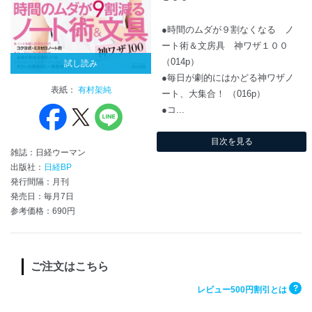
●時間のムダが９割なくなる ノ
ート術＆文房具 神ワザ１００
（014p）
試し読み
●毎日が劇的にはかどる神ワザノ
表紙：
有村架純
ート、大集合！ （016p）
●コ...
目次を見る
雑誌：日経ウーマン
出版社：
日経BP
発行間隔：月刊
発売日：毎月7日
参考価格：690円
ご注文はこちら
?
レビュー500円割引とは