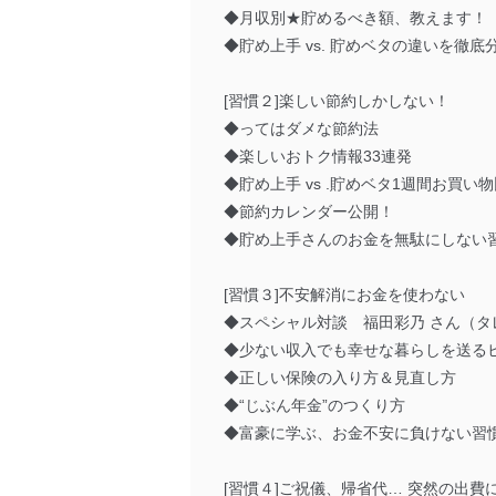
◆月収別★貯めるべき額、教えます！
◆貯め上手 vs. 貯めベタの違いを徹底
[習慣２]楽しい節約しかしない！
◆ってはダメな節約法
◆楽しいおトク情報33連発
◆貯め上手 vs .貯めベタ1週間お買い
◆節約カレンダー公開！
◆貯め上手さんのお金を無駄にしない
[習慣３]不安解消にお金を使わない
◆スペシャル対談 福田彩乃 さん（タ
◆少ない収入でも幸せな暮らしを送る
◆正しい保険の入り方＆見直し方
◆“じぶん年金”のつくり方
◆富豪に学ぶ、お金不安に負けない習
[習慣４]ご祝儀、帰省代… 突然の出費