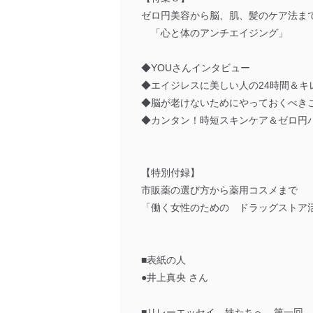
ゼロ円美容から脳、肌、髪のケア法ま
「心と体のアンチエイジング」
◆YOUさんインタビュー
◆エイジレスに美しい人の24時間＆キ
◆脳が老けないためにやっておくべきこ
◆カンタン！時短スキンケア＆ゼロ円
【特別付録】
市販薬の選び方から薬用コスメまで
「働く女性のための ドラッグストア
■表紙の人
●井上真央 さん
■リレーエッセイ 妹たちへ 第一回