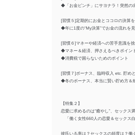
◆「お金ピンチ」にサヨナラ！突然の
[習慣５]定期的にお金とココロの決算を
◆年に1度の“My決算”でお金の流れを
[習慣６]マネーや経済への苦手意識を
◆マネー＆経済、押さえるべきポイン
◆消費税で困らないためのポイント
[習慣７]ボーナス、臨時収入 etc. 貯
◆冬のボーナス、本当に賢い貯め方＆
【特集２】
恋愛に求めるのは“癒やし”、セックス満
「働く女性660人の恋愛＆セックス
彼氏いる率は？セックスの頻度は？働