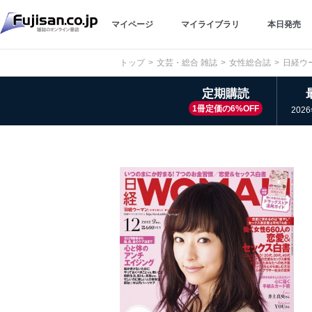
マイページ
マイライブラリ
本日発売
トップ
文芸・総合 雑誌
女性総合誌
日経ウ
定期購読
1冊定価の6%OFF
202