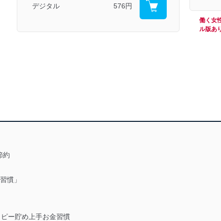
デジタル
576円
働く女
ル版あ
節約
習慣」
ハッピー貯め上手お金習慣