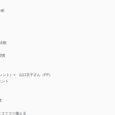
分析
物比較
習慣
レント）× 山口京子さん（FP）
ヒント
慣
にコツコツ備える