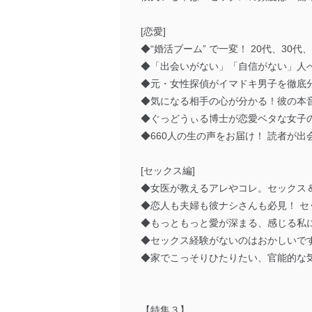
[恋愛]
◆“婚活ブーム” で一変！ 20代、30代
◆「出会いがない」「自信がない」人
◆元・女性探偵がイマドキ男子を徹底分
◆気になる相手の心が分かる！彼の本音
◆ぐっどうぃる博士が恋愛ベタな女子
◆660人の生の声をお届け！ 読者が
[セックス編]
◆女医が教えるアレやコレ。セックス
◆恋人も夫婦も彼ナシさんも必見！ 
◆もっともっと愛が深まる、感じる私
◆セックス経験がないのはおかしいで
◆家でこっそりひたりたい、官能的な気
【特集３】