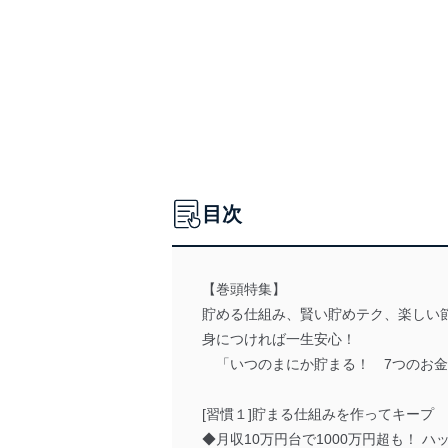
目次
【巻頭特集】
貯める仕組み、賢い貯めテク、楽しい
身につければ一生安心！
「いつのまにか貯まる！ 7つのお金
[習慣１]貯まる仕組みを作ってキープ
◆月収10万円台で1000万円超も！ 