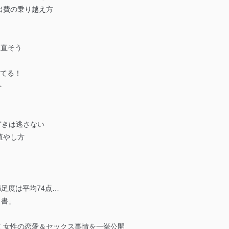
出費の乗り越え方
見直そう
捨てる！
ト
めどきは逃さない
殖やし方
足度は平均74点…
白書」
く女性の恋愛＆セックス事情を一挙公開