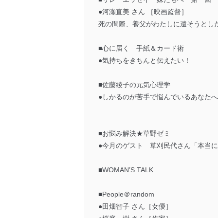
●河瀬直美 さん ［映画監督］
死の間際、養父がわたしに遺そうとし
■心に届く 手紙＆カード術
●気持ちをきちんと伝えたい！
■佐藤綾子の元気心理学
●しかるのが苦手で悩んでいるあなたへ
■お悩み解決★草野ゼミ
●今月のゲスト 草刈民代さん「本当に
■WOMAN’S TALK
■People＠random
●田畑智子 さん［女優］