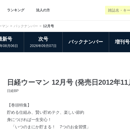
ランキング
法人の方
ーマン
バックナンバー
12月号
最新号
次号
バックナンバー
増刊号
6年08月06日
2026年09月07日
日経ウーマン 12月号 (発売日2012年11
日経BP
【巻頭特集】
貯める仕組み、賢い貯めテク、楽しい節約
身につければ一生安心！
「いつのまにか貯まる！ 7つのお金習慣」