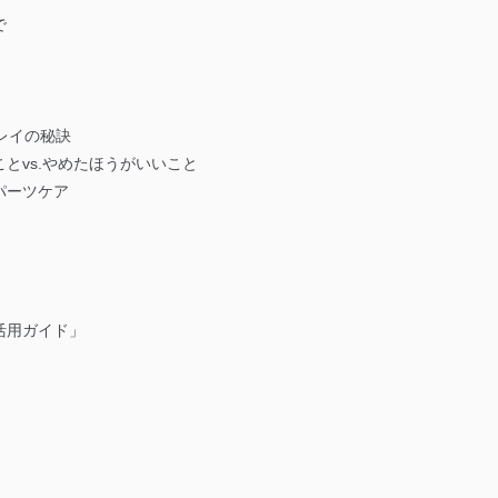
で
レイの秘訣
とvs.やめたほうがいいこと
パーツケア
活用ガイド」