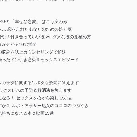
、40代 「幸せな恋愛」 はこう変わる
へ… 恋を忘れたあなたのための処方箋
析！付き合っていい彼 vs. ダメな彼の見極め方
が分かる10の質問
の悩みを誌上カウンセリングで解決
出会ったドン引き恋愛＆セックスエピソード
＆カラダに関するソボクな疑問に答えます
セックスレスの予防＆解消法を教えます
になる！ セックスを心から楽しむ方法
すか？ ルポ・アラサー処女のココロのつぶやき
持ちになれる本＆映画19選