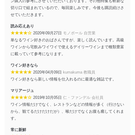
ン購入の参考にさせていただいております。その他特集も斬新な
苦情及び相談受付け窓口
切り口で組まれているので、毎回楽しみです。今後も購読続けさ
せていただきます。
貴殿の個人情報及び当社の個人情報保護マネジメントシ
ステムに関するご相談及び苦情については以下までご連
読み応えあり
絡ください。
★★★★☆
2020年09月27日
モノポール 自営業
適切、かつ迅速に対応させていただきます。
単なるワイン好きのおばさんですが、楽しく読んでいます。高級
株式会社富士山マガジンサービス 個人情報問い合わせ
ワインから宅飲みワイワイで使えるデイリーワインまで種類豊富
係
に載っていて参考になります。
TEL：0570-200-223
FAX：03-5459-7073
ワイン好きなら
e-mail：
cs@fujisan.co.jp
★★★★★
2020年04月09日
kumakuma 教職員
改訂：2025年2月20日
ワイン好きなら新しい情報を仕入れるのに最適な雑誌です。
制定：2005年4月1日
株式会社富士山マガジンサービス
マリアージュ
代表取締役会長 西野 伸一郎
★★★★☆
2019年10月05日
仁・ファンデル 会社員
個人情報の取扱いについて
ワイン情報だけでなく、レストランなどの情報が多く（行けない
から、観てるだけだけだが）、喉だけでなくお腹も癒してくれま
１．個人情報保護管理者
す。
当社は以下の個人情報保護管理者を設置し、個人情報保
常に新鮮
護管理者の責任のもと、個人情報を取得・アクセス・利