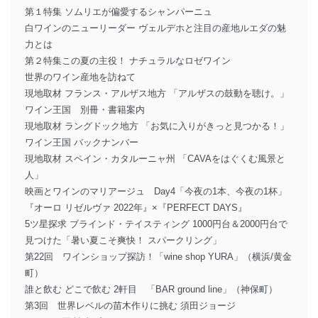
第１特集 ソムリエが偏愛するシャンパーニュ
白ワインのニューリーダー ヴェルデホと注目の産地ルエダの魅
力とは
第２特集この夏の主役！ ナチュラルなロゼワイン
世界のワイン産地を訪ねて
現地取材 フランス・アルザス地方 「アルザスの鼓動を聴け。」
ワイン王国 別冊・書籍案内
現地取材 ラングドック地方 「お気に入りがきっと見つかる！」
ワイン王国 バックナンバー
現地取材 スペイン・カタルーニャ州 「CAVAをはぐくむ風景と
人」
映画とワインのマリアージュ Day4「今夜の1本、今夜の1杯」
『オーロ リゼルヴァ 2022年』×『PERFECT DAYS』
5ツ星探求 ブラインド・テイスティング 1000円台＆2000円台で
見つけた「暑い夏こそ爽快！ スパークリング」
第22回 ワインショップ探訪！「wine shop YURA」（横浜/黄金
町）
誰と飲む どこで飲む 2軒目 「BAR ground line」（神保町）
第3回 世界レベルの苗木作りに挑む 須田ジョージ