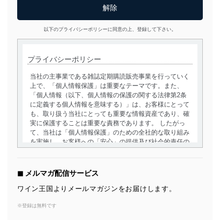
以下のプライバシーポリシーに同意の上、登録して下さい。
プライバシーポリシー
当社の主事業である雑誌定期購読販売事業を行っていく
上で、「個人情報保護」は重要なテーマです。また、
「個人情報（以下、個人情報の保護の関する法律第2条
に定義する個人情報を意味する）」は、お客様にとって
も、取り扱う当社にとっても重要な情報資産であり、確
実に保護することは重要な責務であります。 したがっ
て、当社は「個人情報保護」のための全社的な取り組み
を実施し、お客様への「安心」の提供及び社会的責任の
責務を果たすことを確実にいたします。
個人情報の取得・利用・提供について
◼︎ メルマガ配信サービス
当社は、個人情報の取得・利用・提供に際して、その利
ワイン王国よりメールマガジンをお届けします。
用目的を明確にし、本人の同意を得たうえで利用目的の
達成に必要な範囲内で適法かつ公正な手段によって取
※登録は無料です
得・利用・提供を行います。また、当社が保有している