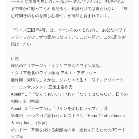
──そんな情景を思い浮かべながら選んだワインは、料理や会話
まで豊かに彩ってくれるだろう。知識だけでは得られない、「飲
む時間そのものを楽しむ感性」が自然と育まれていく。
『ワイン王国154号』は、ページをめくるたびに、あなたのワイ
ンライフが少しずつ豊かになっていくことを願い、この1冊をお
届けしたい
目次
表紙のマリアージュ「イタリア最北のワイン産地」
イタリア最北のワイン産地 アルト・アディジェ
最終回 素晴らしきかな、ソムリエ人生！ ワインクリエータ
ー・コンサルタント 五鬼上泰樹氏
Aperitif 1「『なくてもいい』けれど『なくてはならない』日々の
相棒」石川智哉
Aperitif 2「テーブルは『ワインを楽しむライブ』」澪
第40回 ハレの日に訪れたいレストラン「Prime42 steakhouse
＆ sky bar」（汐留）
ボルドー、革新を続ける銘醸地の今 進化を知るための9ワード
＆12本