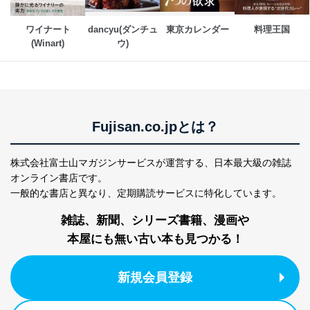
に特に必要がある場合であって、本人の同意を得るこ
とが困難である場合。
ワイナート
dancyu(ダンチュ
東京カレンダー
料理王国
国の機関もしくは地方公共団体またはその委託を受け
た者が法令の定める事務を遂行することに対して協力
(Winart)
ウ)
する必要がある場合であって、本人の同意を得ること
により当該事務の遂行に支障を及ぼすおそれがあると
き。
上記２．の利用目的を実施するために守秘義務を結ん
だ企業に、業務の一部として個人情報の取扱いを委
託・提供する場合、その業務に必要な範囲で委託・提
Fujisan.co.jpとは？
供先企業に個人情報を開示することがあります。
委託・提供先企業は具体的には以下のような企業です
が、これらに限りません。
株式会社富士山マガジンサービスが運営する、
日本最大級の雑誌
委託先：カスタマーサポート支援会社 、クレジッ
オンライン書店です。
トカード決済などの決済代行・料金回収会社、広
一般的な書店と異なり、
定期購読サービスに特化しています。
告配信サービス会社
提供先：出版社、出版物発売元、卸売会社、販売
雑誌、新聞、シリーズ書籍、漫画や
店など商品の供給者、梱包会社、配送会社、新聞
本屋にも無い古い本も見つかる！
販売店などの梱包・配送・配達会社
４．開示対象個人情報の「開示」「訂正」等の請求につ
新規会員登録
いて
当社は、本人から、開示対象個人情報について利用目的