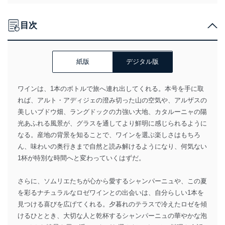
目次
紙版
デジタル版
ワインは、1本のボトルで旅へ連れ出してくれる。本号を手に取
れば、アルト・アディジェの澄み切った山の空気や、アルザスの
美しいブドウ畑、ラングドックの力強い大地、カタルーニャの陽
光あふれる風景が、グラスを通してより鮮明に感じられるように
なる。産地の背景を知ることで、ワインを選ぶ楽しさはもちろ
ん、味わいの奥行きまで自然と読み解けるようになり、何気ない
1杯が特別な時間へと変わっていくはずだ。
さらに、ソムリエたちが心から愛するシャンパーニュや、この夏
を彩るナチュラルなロゼワインとの出会いは、自分らしい1本を
見つける喜びを広げてくれる。夕暮れのテラスで冷えたロゼを傾
けるひととき、大切な人と乾杯するシャンパーニュの華やかな泡