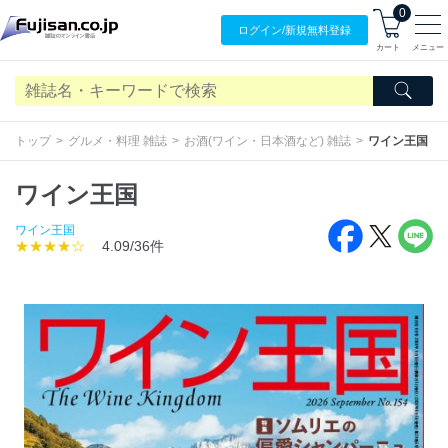
0
ログイン/
新規無料
登録
カート
メニュー
トップ
グルメ・料理 雑誌
お酒(ワイン・日本酒など) 雑誌
ワイン王国
ワイン王国
ワイン王国
★★★★☆
4.09/36件