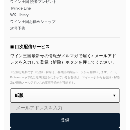
ワイン王国 読者プレゼント
Twinkle Line
WK Library
ワイン王国お勧めショップ
次号予告
◼︎ 目次配信サービス
ワイン王国最新号の情報がメルマガで届く♪ メールアド
レスを入力して登録（解除）ボタンを押してください。
※登録は無料です ※登録・解除は、各雑誌の商品ページからお願いします。／~＼
Fujisan.co.jpで既に定期購読をなさっているお客様は、マイページからも登録・解除
及び宛先メールアドレスの変更手続きが可能です。