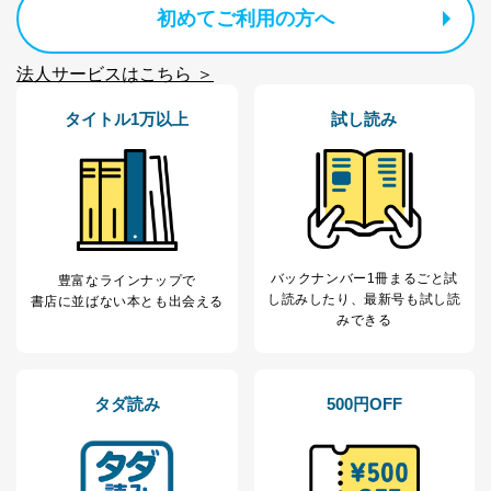
の通知を求められた場合には、遅滞なくこれに応じま
初めてご利用の方へ
す。ただし、以下①～④のいずれかに該当する場合は、
利用目的の通知を行なうことはできません。そのとき
法人サービスはこちら ＞
は、本人に遅滞無くその旨を通知するとともに、理由を
説明させていただきます。
タイトル1万以上
試し読み
①利用目的を本人に通知し、又は公表することによって
本人又は第三者の生命、身体、財産その他の権利利益を
害するおそれがある場合
②利用目的を本人に通知し、又は公表することによって
当該事業者の権利又は正当な利益を害するおそれがある
場合
③国の機関又は地方公共団体が法令の定める事務を遂行
することに対して協力する必要がある場合であって、利
バックナンバー1冊まるごと試
豊富なラインナップで
用目的を本人に通知し、又は公表することによって当該
し読み
したり、最新号も試し読
書店に並ばない本とも出会える
事務の遂行に支障を及ぼすおそれがあるとき
みできる
④開示対象個人情報の利用目的が明らかな場合
開示対象個人情報については、保有個人データの本人ま
たはその代理人からの利用目的の通知、開示、変更等
タダ読み
500円OFF
（内容の訂正、追加または削除）、利用停止等（「利用
の停止または消去」「第三者への提供の停止」）の求め
に対応させていただいております。 当社顧客の皆様の
個人情報は「マイページ」にログインしていただくこと