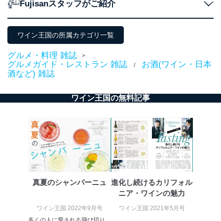
Fujisanスタッフがご紹介
当社にお問合わせ
お問い合わせ対応、トラブル対
2
いただいた方の個
処、オペレーター教育など応対品
人情報
質向上のため
カスタマーQ＆Aサイトの投稿内容
ワイン王国の所属カテゴリ一覧
の確認のため
ｅメール等によるカスタマーQ＆A
グルメ・料理 雑誌
>
当社カスタマーQ＆
サイトのサービス内容のご案内の
グルメガイド・レストラン 雑誌
お酒(ワイン・日本
/
3
Aサービス利用者
ため
酒など) 雑誌
ｅメール等による商品、サービ
ス、キャンペーン等の広告に関す
ワイン王国の無料記事
るご案内のため
採用応募者の方の
4
採用選考、ご連絡のため
個人情報
当社の従業者の個
人事、総務などの雇用管理等のた
5
人情報
め
パートナー（提携
購入商品配送のため
企業）からの委託
提携企業及びお客様がご購入され
により当社の
た商品の発売元企業からのｅメー
6
定期購読サービス
ル等による商品、
真夏のシャンパーニュ
進化し続けるカリフォル
等をご利用の方の
サービス、キャンペーン等の広告
ニア・ワインの魅力
個人情報
に関するご案内のため
当社のサービス利用状況の把握お
ワイン王国 2022年9月号
ワイン王国 2021年5月号
よびその分析のため
多くの人に愛される飛び切り