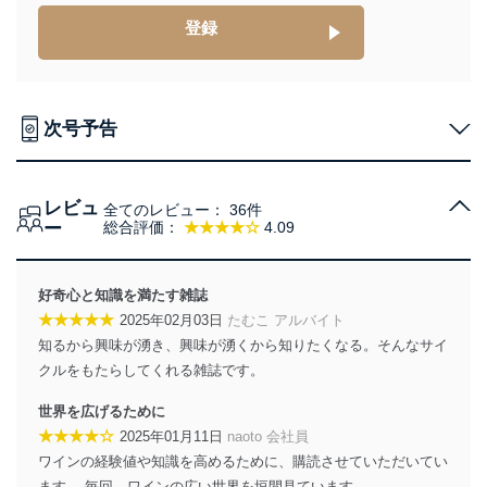
個人情報は、同意を得ずに目的外利用、第三者への提
登録
供・開示は行いません。当社においてはこれらの取り組
みを確実にするため、従業者等の教育を徹底してまいり
ます。また、目的外利用を行わないために、適切な管理
措置を講じます。
次号予告
法令遵守
当社は、個人情報に関連する法令、国が定める指針及び
その他の規範を遵守します。また、当社の管理の仕組み
レビュ
全てのレビュー：
36件
に、これらの法令及びその他の規範を常に適合させま
ー
総合評価：
★★★★☆
4.09
す。
個人情報の安全管理措置
好奇心と知識を満たす雑誌
当社は、個人情報の正確性及び安全性を確保するため
★★★★★
2025年02月03日
たむこ アルバイト
に、下記セキュリティ対策をはじめとする安全対策を実
知るから興味が湧き、興味が湧くから知りたくなる。そんなサイ
施し、個人情報の漏えい、滅失またはき損の防止及び是
クルをもたらしてくれる雑誌です。
正に努めます。
アクセス制御
世界を広げるために
個人データを取り扱うことのできる機器及び当該
★★★★☆
2025年01月11日
naoto 会社員
機器を取り扱う従業者を明確化し、 個人データへ
ワインの経験値や知識を高めるために、購読させていただいてい
の不要なアクセスを防止しています。
ます。 毎回、ワインの広い世界を垣間見ています。