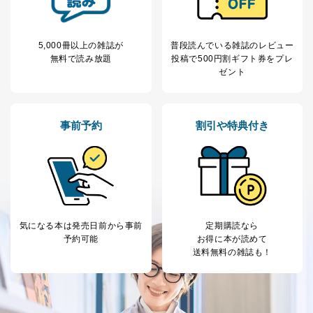
で、訂正、追加、変更を行っていただくことが出来ま
す。マイページをご利用いただけない方、その他の方に
つきましては、下記Aをご覧ください。 また、ご登録い
5,000冊以上の雑誌が
普段読んでいる雑誌のレビュー
ただいた個人情報のうち、市町村などの名称および郵便
無料で読み放題
投稿で
500円割ギフト券をプレ
番号、金融機関の名称あるいはクレジットカードの有効
ゼント
期限など、商品のお届けやご請求を行う上で支障がある
情報に変更があった場合には、当社が登録情報を変更さ
せていただく場合があります。
A.開示等の求めの申し出先、提出していただく書面等
事前予約
割引や特典付き
開示等の求めは、電話又は電子メールにて下記までお申
し付けください。開示等の求めに際して提出していただ
く書面等については、その際にご案内いたします。
■電話による場合
TEL:0570-200-223
株式会社富士山マガジンサービス 個人情報問い合わせ
気になる本は
発売日前から事前
定期購読なら
係
予約可能
お得に本が読めて
受付時間：10:00～17:00（土、日、祝、年末年始休業）
送料無料の雑誌も！
■電子メールによる場合
e-mail：
cs@fujisan.co.jp
B.開示等の対応に際して、以下記載の項目のうち2項目