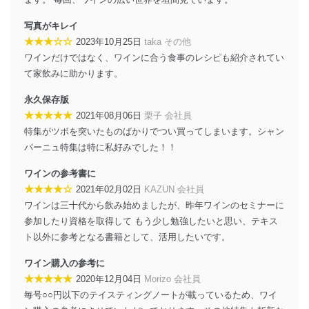
アクセス者の識別と認証
機器に標準装備されているユーザー制御機能（ユ
写真がキレイ
ーザーアカウント制御）により、個人情報データ
★★★☆☆
2023年10月25日
taka その他
ベース等を取り扱う情報システムを使用する従業
ワインだけではなく、ワインに合う食事のレシピも紹介されてい
者を識別・認証しています。
て家飲みに助かります。
外部からの不正アクセス等の防止
永久保存版
個人データを取り扱う機器等のオペレーティング
★★★★★
2021年08月06日
栗子 会社員
システムを最新の状態に保持しています。
個人データを取り扱う機器等にセキュリティ対策
特集がツボを突いたものばかりでつい買ってしまいます。シャン
ソフトウェア等を導入し、自動更新 機能等の活用
パーニュ特集は特に私好みでした！！
により、これを最新状態としています。
ワインの参考書に
情報システムの使用に伴う漏洩等の防止
★★★★☆
2021年02月02日
KAZUN 会社員
メール等により個人データの含まれるファイルを
ワインは三十代から飲み始めましたが、昨年ワインのセミナーに
送信する場合に、当該ファイルへのパスワードを
設定しています。
参加したり資格を取得して もう少し勉強したいと思い、テキス
ト以外に参考となる書籍として、活用したいです。
個人情報保護マネジメントシステムの継続的改善
ワイン購入の参考に
当社は、内部監査及びマネジメントレビューの機会を通
★★★★★
2020年12月04日
Morizo 会社員
じて、個人情報保護マネジメントシステムを継続的に改
毎号○○円以下のテイスティングノートが載っているため、ワイ
善し、常に最良の状態を維持します。