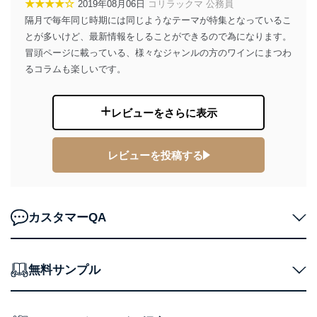
★★★★☆
2019年08月06日
コリラックマ 公務員
用・提供・管理いたします。
隔月で毎年同じ時期には同じようなテーマが特集となっているこ
東京都渋谷区南平台町16-11
とが多いけど、最新情報をしることができるので為になります。
株式会社富士山マガジンサービス
冒頭ページに載っている、様々なジャンルの方のワインにまつわ
代表取締役会長 西野 伸一郎
るコラムも楽しいです。
個人情報保護管理者: 経営管理グループディレクター 前
田 嘉也
レビューをさらに表示
２．利用目的
当社が取り扱う開示対象個人情報の利用目的は次のとお
りです。
レビューを投稿する
No
個人情報の種類
利用目的
購入商品の配送のため
商品代金回収のため
ｅメール等による商品、サービ
カスタマーQA
ス、キャンペーン等の広告の案内
当社の定期購読サ
のため
1
ービス等をご利用
個人が特定できない形で取得した
の方の個人情報
無料サンプル
閲覧履歴や購買履歴等の情報を分
析して、趣味・嗜好に
応じた新商品・サービスに関する
広告のため