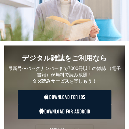
以上での本人確認を実施させていただきます。
商品を購入された個人のお客様：氏名、住所、電話番
号、顧客番号、メールアドレス
商品を購入された法人のお客様：氏名、会社名、部署
名、会社住所、電話番号、顧客番号、メールアドレス
採用に応募された方：氏名、住所、所属学校（会社）
名
お取引先様：会社名、部署名、氏名、住所
株主様：氏名、住所、（会社名）
デジタル雑誌をご利用なら
C.代理人様による開示等のご請求
開示等のご請求をすることについて代理人に委任する場
最新号〜バックナンバーまで7000冊以上の雑誌
（電子
合は、前項の書類に加えて、下記書類をご同封くださ
書籍）が無料で読み放題！
い。
タダ読みサービス
を楽しもう！
委任状
ご本人様が委任状に捺印し、捺印した印鑑の印鑑登
録証明書を添付してください。
DOWNLOAD FOR IOS
代理人様が親権者などの法定代理人の場合は、委任
状に代えて、ご本人様との関係がわかる戸籍謄本も
しくは抄本、または住民票をご提出いただくことも
DOWNLOAD FOR ANDROID
可能です。
代理人本人であることを確認するための書類
下記書類のうち、いずれかを同封してください。