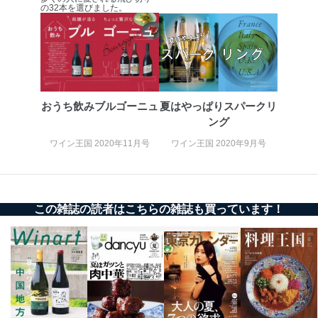
お問い合わせ対応、トラブル対
の32本を選びました。
SNS公式アカウン
処、オペレーター教育など応対品
7
トに登録された方
質向上のため
の個人情報
その他当社のプライバシーポリシ
ー等にて公表する利用目的達成の
ため
※上記の利用目的のうちNo.1～5については保有個人デ
ータ（開示対象個人情報）の利用目的であり、下記4.の
おうち飲みブルゴーニュ
夏はやっぱりスパークリ
開示等のご請求に対応させていただきます。
ング
なお、6、7については、パートナー（提携企業）様又は
各SNS運営会社様にご請求いただきますようお願い致し
ワイン王国 2020年11月号
ワイン王国 2020年9月号
ます。
３．個人情報の第三者提供について
当社は、取得した個人情報を適切に管理し､あらかじめ
この雑誌の読者はこちらの雑誌も買っています！
本人の同意を得ることなく第三者に提供することはあり
ません。ただし、次の場合は除きます。
法令に基づく場合
人の生命､身体または財産の保護のために必要がある
場合であって、本人の同意を得ることが困難であると
き。
公衆衛生の向上または児童の健全な育成の推進のため