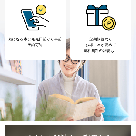
に特に必要がある場合であって、本人の同意を得るこ
とが困難である場合。
国の機関もしくは地方公共団体またはその委託を受け
た者が法令の定める事務を遂行することに対して協力
する必要がある場合であって、本人の同意を得ること
により当該事務の遂行に支障を及ぼすおそれがあると
き。
気になる本は
発売日前から事前
定期購読なら
上記２．の利用目的を実施するために守秘義務を結ん
予約可能
お得に本が読めて
だ企業に、業務の一部として個人情報の取扱いを委
送料無料の雑誌も！
託・提供する場合、その業務に必要な範囲で委託・提
供先企業に個人情報を開示することがあります。
委託・提供先企業は具体的には以下のような企業です
が、これらに限りません。
委託先：カスタマーサポート支援会社 、クレジッ
トカード決済などの決済代行・料金回収会社、広
告配信サービス会社
提供先：出版社、出版物発売元、卸売会社、販売
店など商品の供給者、梱包会社、配送会社、新聞
販売店などの梱包・配送・配達会社
４．開示対象個人情報の「開示」「訂正」等の請求につ
いて
当社は、本人から、開示対象個人情報について利用目的