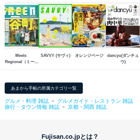
用・提供・管理いたします。
東京都渋谷区南平台町16-11
株式会社富士山マガジンサービス
代表取締役会長 西野 伸一郎
個人情報保護管理者: 経営管理グループディレクター 前
田 嘉也
２．利用目的
Meets 
SAVVY (サヴィ)
オレンジページ
dancyu(ダンチュ
Regional（ミーツ
ウ)
当社が取り扱う開示対象個人情報の利用目的は次のとお
リージョナル）
りです。
No
個人情報の種類
利用目的
購入商品の配送のため
あまから手帖の所属カテゴリ一覧
商品代金回収のため
ｅメール等による商品、サービ
グルメ・料理 雑誌
グルメガイド・レストラン 雑誌
>
ス、キャンペーン等の広告の案内
当社の定期購読サ
旅行・タウン情報 雑誌
京都・関西 雑誌
>
のため
1
ービス等をご利用
個人が特定できない形で取得した
の方の個人情報
閲覧履歴や購買履歴等の情報を分
析して、趣味・嗜好に
応じた新商品・サービスに関する
Fujisan.co.jpとは？
広告のため