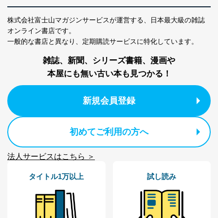
当社にお問合わせ
お問い合わせ対応、トラブル対
2
いただいた方の個
処、オペレーター教育など応対品
株式会社富士山マガジンサービスが運営する、
日本最大級の雑誌
人情報
質向上のため
オンライン書店です。
カスタマーQ＆Aサイトの投稿内容
一般的な書店と異なり、
定期購読サービスに特化しています。
の確認のため
ｅメール等によるカスタマーQ＆A
雑誌、新聞、シリーズ書籍、漫画や
当社カスタマーQ＆
サイトのサービス内容のご案内の
3
Aサービス利用者
ため
本屋にも無い古い本も見つかる！
ｅメール等による商品、サービ
ス、キャンペーン等の広告に関す
新規会員登録
るご案内のため
採用応募者の方の
4
採用選考、ご連絡のため
個人情報
当社の従業者の個
人事、総務などの雇用管理等のた
初めてご利用の方へ
5
人情報
め
パートナー（提携
購入商品配送のため
法人サービスはこちら ＞
企業）からの委託
提携企業及びお客様がご購入され
により当社の
た商品の発売元企業からのｅメー
6
定期購読サービス
ル等による商品、
タイトル1万以上
試し読み
等をご利用の方の
サービス、キャンペーン等の広告
個人情報
に関するご案内のため
当社のサービス利用状況の把握お
よびその分析のため