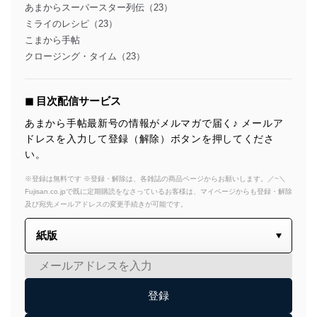
あまからスーパースター列伝（23）
ミライのレシピ（23）
こまから手帖
クロージング・タイム（23）
◼︎ 目次配信サービス
あまから手帖最新号の情報がメルマガで届く♪ メールア
ドレスを入力して登録（解除）ボタンを押してくださ
い。
※登録は無料です ※登録・解除は、各雑誌の商品ページからお願いします。／~＼
Fujisan.co.jpで既に定期購読をなさっているお客様は、マイページからも登録・解除
及び宛先メールアドレスの変更手続きが可能です。