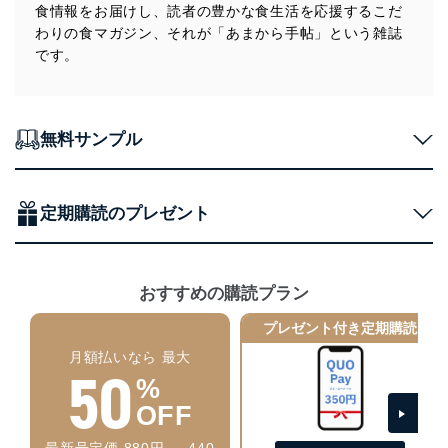
食情報をお届けし、読者の豊かな食生活を応援するこだ
アクセス者の識別と認証
わりの食マガジン、それが「あまから手帖」という雑誌
機器に標準装備されているユーザー制御機能（ユ
です。
ーザーアカウント制御）により、個人情報データ
ベース等を取り扱う情報システムを使用する従業
者を識別・認証しています。
外部からの不正アクセス等の防止
無料サンプル
個人データを取り扱う機器等のオペレーティング
システムを最新の状態に保持しています。
個人データを取り扱う機器等にセキュリティ対策
ソフトウェア等を導入し、自動更新 機能等の活用
定期購読のプレゼント
により、これを最新状態としています。
情報システムの使用に伴う漏洩等の防止
メール等により個人データの含まれるファイルを
おすすめの購読プラン
送信する場合に、当該ファイルへのパスワードを
設定しています。
プレゼント付き定期購読
月額払いなら 最大
個人情報保護マネジメントシステムの継続的改善
50
%
当社は、内部監査及びマネジメントレビューの機会を通
OFF
じて、個人情報保護マネジメントシステムを継続的に改
善し、常に最良の状態を維持します。
最新号定価 880円 → 440