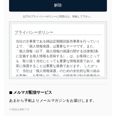
以下のプライバシーポリシーに同意の上、登録して下さい。
プライバシーポリシー
当社の主事業である雑誌定期購読販売事業を行っていく
上で、「個人情報保護」は重要なテーマです。また、
「個人情報（以下、個人情報の保護の関する法律第2条
に定義する個人情報を意味する）」は、お客様にとって
も、取り扱う当社にとっても重要な情報資産であり、確
実に保護することは重要な責務であります。 したがっ
て、当社は「個人情報保護」のための全社的な取り組み
を実施し、お客様への「安心」の提供及び社会的責任の
責務を果たすことを確実にいたします。
個人情報の取得・利用・提供について
◼︎ メルマガ配信サービス
当社は、個人情報の取得・利用・提供に際して、その利
あまから手帖よりメールマガジンをお届けします。
用目的を明確にし、本人の同意を得たうえで利用目的の
達成に必要な範囲内で適法かつ公正な手段によって取
※登録は無料です
得・利用・提供を行います。また、当社が保有している