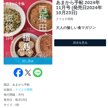
あまから手帖 2024年
11月号 (発売日2024年
10月23日)
クリエテ関西
大人の愉しい食マガジン
目次を見る
試し読み
雑誌：あまから手帖
出版社：
クリエテ関西
発行間隔：月刊
発売日：毎月23日
サイズ：AB