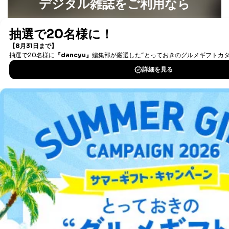
デジタル雑誌をご利用なら
の通知を求められた場合には、遅滞なくこれに応じま
す。ただし、以下①～④のいずれかに該当する場合は、
最新号〜バックナンバーまで7000冊以上の雑誌
（電子
利用目的の通知を行なうことはできません。そのとき
書籍）が無料で読み放題！
は、本人に遅滞無くその旨を通知するとともに、理由を
タダ読みサービス
を楽しもう！
説明させていただきます。
①利用目的を本人に通知し、又は公表することによって
本人又は第三者の生命、身体、財産その他の権利利益を
DOWNLOAD FOR IOS
害するおそれがある場合
②利用目的を本人に通知し、又は公表することによって
DOWNLOAD FOR ANDROID
当該事業者の権利又は正当な利益を害するおそれがある
場合
③国の機関又は地方公共団体が法令の定める事務を遂行
することに対して協力する必要がある場合であって、利
ご利用方法はこちら
用目的を本人に通知し、又は公表することによって当該
事務の遂行に支障を及ぼすおそれがあるとき
④開示対象個人情報の利用目的が明らかな場合
総合案内
開示対象個人情報については、保有個人データの本人ま
たはその代理人からの利用目的の通知、開示、変更等
アフィリエイト
採用情報
（内容の訂正、追加または削除）、利用停止等（「利用
の停止または消去」「第三者への提供の停止」）の求め
に対応させていただいております。 当社顧客の皆様の
プレスリリース
お問い合わせ
個人情報は「マイページ」にログインしていただくこと