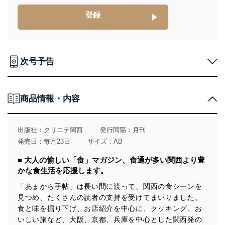
個人情報は、同意を得ずに目的外利用、第三者への提
登録
供・開示は行いません。当社においてはこれらの取り組
みを確実にするため、従業者等の教育を徹底してまいり
ます。また、目的外利用を行わないために、適切な管理
措置を講じます。
次号予告
法令遵守
当社は、個人情報に関連する法令、国が定める指針及び
その他の規範を遵守します。また、当社の管理の仕組み
商品情報・内容
に、これらの法令及びその他の規範を常に適合させま
す。
個人情報の安全管理措置
出版社：
クリエテ関西
発行間隔：月刊
発売日：毎月23日
サイズ：AB
当社は、個人情報の正確性及び安全性を確保するため
に、下記セキュリティ対策をはじめとする安全対策を実
■ 大人の愉しい「食」マガジン、食通が多い関西より豊
施し、個人情報の漏えい、滅失またはき損の防止及び是
かな食生活を応援します。
正に努めます。
「あまから手帖」は長い間に渡って、関西の食シーンを
アクセス制御
見つめ、たくさんの読者の支持を受けてまいりました。
個人データを取り扱うことのできる機器及び当該
機器を取り扱う従業者を明確化し、 個人データへ
食と味を掘り下げ、お店紹介を中心に、クッキング、お
の不要なアクセスを防止しています。
いしい旅など、大阪、京都、兵庫を中心とした関西発の