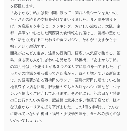
を応援します。
「あまから手帖」は長い間に渡って、関西の食シーンを見つめ、
たくさんの読者の支持を受けてまいりました。食と味を掘り下
げ、お店紹介を中心に、クッキング、おいしい旅など、大阪、京
都、兵庫を中心とした関西発の食情報をお届けし、読者の豊かな
食生活を応援するこだわりの食マガジン、それが「あまから手
帖」という雑誌です。
開発がどんどん進み、注目の西梅田。幅広い人気店が集まる、福
島。昼も夜も人がにぎわいを見せる、肥後橋。『あまから手帖』
の11月号は、今盛り上がる３つのエリアに焦点を当てました。ず
っとその地域を引っ張ってきた店から、続々と増えている新店ま
で。お昼需要がある西梅田のランチ、福島の野田に増えている路
地裏ワイン店を回遊、肥後橋の立ち呑み店をハシゴ酒など、ジャ
ンルも幅広くご紹介しております。その他にも、記念日など特別
の日に行きたいお店や、肥後橋に意外と多い和菓子店など、様々
な視点からエリアを掘り下げました。この1冊を参考に、そんな
に離れていない西梅田・福島・肥後橋界隈を、食べ飲み歩くのは
いかがでしょうか。