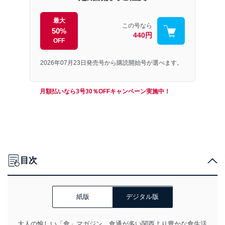
最大
この号なら
50%
440円
OFF
2026年07月23日発売号から購読開始号が選べます。
月額払いなら3号30％OFFキャンペーン実施中！
目次
紙版
デジタル版
大人の愉しい「食」マガジン、食通が多い関西より豊かな食生活