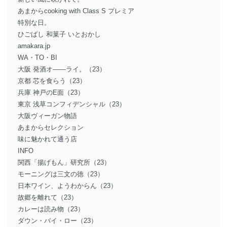
あまからcooking with Class S プレミア
特別な日。
ひごばし 和菓子 いとおかし
amakara.jp
WA・TO・BI
大阪 発酒オ――ライ。（23）
京都 芯を食らう（23）
兵庫 神戸のE面（23）
東京 浅草コンフィデンシャル（23）
大阪ヴィーガン物語
あまからセレクション
味に魅かれて通う店
INFO
関西「揚げもん」研究所（23）
モーニングは三文の徳（23）
日本ワイン、ようわからん（23）
故郷を離れて（23）
カレーは読み物（23）
ダウン・バイ・ロー（23）