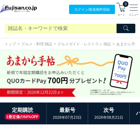
0
ログイン/
新規無料
登録
カート
メニュー
トップ
グルメ・料理 雑誌
グルメガイド・レストラン 雑誌
あまから手帖
定期購読
最新号
次号
1冊定価の50%OFF
2026年07月23日
2026年08月21日