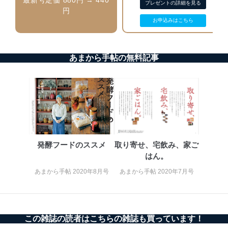
プレゼントの詳細を見る
円
苦情及び相談受付け窓口
お申込みはこちら
貴殿の個人情報及び当社の個人情報保護マネジメントシ
ステムに関するご相談及び苦情については以下までご連
絡ください。
あまから手帖の無料記事
適切、かつ迅速に対応させていただきます。
株式会社富士山マガジンサービス 個人情報問い合わせ
係
TEL：0570-200-223
FAX：03-5459-7073
e-mail：
cs@fujisan.co.jp
改訂：2025年2月20日
制定：2005年4月1日
発酵フードのススメ
取り寄せ、宅飲み、家ご
株式会社富士山マガジンサービス
はん。
代表取締役会長 西野 伸一郎
あまから手帖 2020年8月号
あまから手帖 2020年7月号
個人情報の取扱いについて
１．個人情報保護管理者
当社は以下の個人情報保護管理者を設置し、個人情報保
この雑誌の読者はこちらの雑誌も買っています！
護管理者の責任のもと、個人情報を取得・アクセス・利