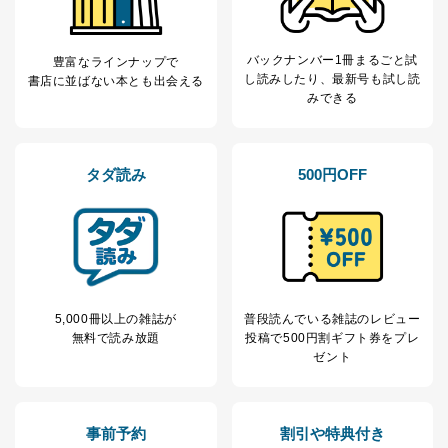
お問い合わせ対応、トラブル対
SNS公式アカウン
処、オペレーター教育など応対品
7
トに登録された方
質向上のため
の個人情報
バックナンバー1冊まるごと試
豊富なラインナップで
その他当社のプライバシーポリシ
し読み
したり、最新号も試し読
書店に並ばない本とも出会える
ー等にて公表する利用目的達成の
みできる
ため
※上記の利用目的のうちNo.1～5については保有個人デ
ータ（開示対象個人情報）の利用目的であり、下記4.の
開示等のご請求に対応させていただきます。
タダ読み
500円OFF
なお、6、7については、パートナー（提携企業）様又は
各SNS運営会社様にご請求いただきますようお願い致し
ます。
３．個人情報の第三者提供について
当社は、取得した個人情報を適切に管理し､あらかじめ
本人の同意を得ることなく第三者に提供することはあり
5,000冊以上の雑誌が
普段読んでいる雑誌のレビュー
ません。ただし、次の場合は除きます。
無料で読み放題
投稿で
500円割ギフト券をプレ
ゼント
法令に基づく場合
人の生命､身体または財産の保護のために必要がある
場合であって、本人の同意を得ることが困難であると
き。
事前予約
割引や特典付き
公衆衛生の向上または児童の健全な育成の推進のため