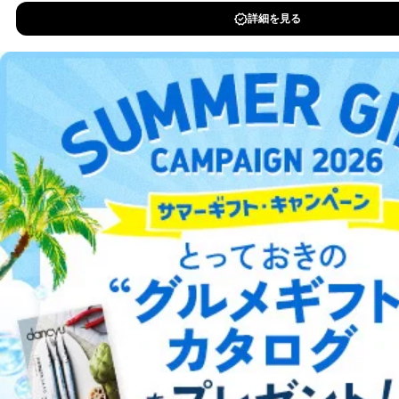
①利用目的を本人に通知し、又は公表することによって
本人又は第三者の生命、身体、財産その他の権利利益を
DOWNLOAD FOR IOS
害するおそれがある場合
②利用目的を本人に通知し、又は公表することによって
DOWNLOAD FOR ANDROID
当該事業者の権利又は正当な利益を害するおそれがある
場合
③国の機関又は地方公共団体が法令の定める事務を遂行
することに対して協力する必要がある場合であって、利
ご利用方法はこちら
用目的を本人に通知し、又は公表することによって当該
事務の遂行に支障を及ぼすおそれがあるとき
④開示対象個人情報の利用目的が明らかな場合
総合案内
開示対象個人情報については、保有個人データの本人ま
たはその代理人からの利用目的の通知、開示、変更等
アフィリエイト
採用情報
（内容の訂正、追加または削除）、利用停止等（「利用
の停止または消去」「第三者への提供の停止」）の求め
に対応させていただいております。 当社顧客の皆様の
プレスリリース
お問い合わせ
個人情報は「マイページ」にログインしていただくこと
で、訂正、追加、変更を行っていただくことが出来ま
す。マイページをご利用いただけない方、その他の方に
利用規約
プライバシーポリシー
特定商取引法に基づく表示
会社案内
出版社の皆様へ
投資家の皆様へ
サイトマップ
つきましては、下記Aをご覧ください。 また、ご登録い
ただいた個人情報のうち、市町村などの名称および郵便
番号、金融機関の名称あるいはクレジットカードの有効
期限など、商品のお届けやご請求を行う上で支障がある