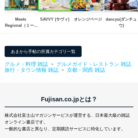
田 嘉也
２．利用目的
Meets 
SAVVY (サヴィ)
オレンジページ
dancyu(ダンチュ
Regional（ミーツ
ウ)
当社が取り扱う開示対象個人情報の利用目的は次のとお
リージョナル）
りです。
No
個人情報の種類
利用目的
購入商品の配送のため
あまから手帖の所属カテゴリ一覧
商品代金回収のため
ｅメール等による商品、サービ
グルメ・料理 雑誌
グルメガイド・レストラン 雑誌
>
ス、キャンペーン等の広告の案内
当社の定期購読サ
旅行・タウン情報 雑誌
京都・関西 雑誌
>
のため
1
ービス等をご利用
個人が特定できない形で取得した
の方の個人情報
閲覧履歴や購買履歴等の情報を分
析して、趣味・嗜好に
応じた新商品・サービスに関する
Fujisan.co.jpとは？
広告のため
当社にお問合わせ
お問い合わせ対応、トラブル対
2
いただいた方の個
処、オペレーター教育など応対品
株式会社富士山マガジンサービスが運営する、
日本最大級の雑誌
人情報
質向上のため
オンライン書店です。
カスタマーQ＆Aサイトの投稿内容
一般的な書店と異なり、
定期購読サービスに特化しています。
の確認のため
ｅメール等によるカスタマーQ＆A