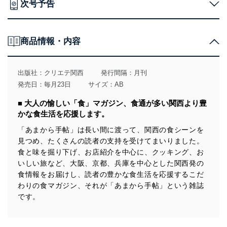
次号予告
法令遵守
当社は、個人情報に関連する法令、国が定める指針及び
その他の規範を遵守します。また、当社の管理の仕組み
商品情報・内容
に、これらの法令及びその他の規範を常に適合させま
す。
個人情報の安全管理措置
出版社：
クリエテ関西
発行間隔：月刊
発売日：毎月23日
サイズ：AB
当社は、個人情報の正確性及び安全性を確保するため
に、下記セキュリティ対策をはじめとする安全対策を実
■ 大人の愉しい「食」マガジン、食通が多い関西より豊
施し、個人情報の漏えい、滅失またはき損の防止及び是
かな食生活を応援します。
正に努めます。
「あまから手帖」は長い間に渡って、関西の食シーンを
アクセス制御
見つめ、たくさんの読者の支持を受けてまいりました。
個人データを取り扱うことのできる機器及び当該
機器を取り扱う従業者を明確化し、 個人データへ
食と味を掘り下げ、お店紹介を中心に、クッキング、お
の不要なアクセスを防止しています。
いしい旅など、大阪、京都、兵庫を中心とした関西発の
食情報をお届けし、読者の豊かな食生活を応援するこだ
アクセス者の識別と認証
わりの食マガジン、それが「あまから手帖」という雑誌
機器に標準装備されているユーザー制御機能（ユ
です。
ーザーアカウント制御）により、個人情報データ
ベース等を取り扱う情報システムを使用する従業
者を識別・認証しています。