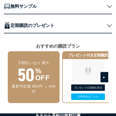
外部からの不正アクセス等の防止
無料サンプル
個人データを取り扱う機器等のオペレーティング
システムを最新の状態に保持しています。
個人データを取り扱う機器等にセキュリティ対策
ソフトウェア等を導入し、自動更新 機能等の活用
定期購読のプレゼント
により、これを最新状態としています。
情報システムの使用に伴う漏洩等の防止
メール等により個人データの含まれるファイルを
おすすめの購読プラン
送信する場合に、当該ファイルへのパスワードを
設定しています。
プレゼント付き定期購読
月額払いなら 最大
個人情報保護マネジメントシステムの継続的改善
50
%
当社は、内部監査及びマネジメントレビューの機会を通
OFF
じて、個人情報保護マネジメントシステムを継続的に改
善し、常に最良の状態を維持します。
最新号定価 880円 → 440
プレゼントの詳細を見る
円
苦情及び相談受付け窓口
お申込みはこちら
貴殿の個人情報及び当社の個人情報保護マネジメントシ
ステムに関するご相談及び苦情については以下までご連
絡ください。
あまから手帖の無料記事