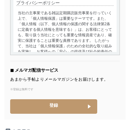
プライバシーポリシー
当社の主事業である雑誌定期購読販売事業を行っていく
上で、「個人情報保護」は重要なテーマです。また、
「個人情報（以下、個人情報の保護の関する法律第2条
に定義する個人情報を意味する）」は、お客様にとって
も、取り扱う当社にとっても重要な情報資産であり、確
実に保護することは重要な責務であります。 したがっ
て、当社は「個人情報保護」のための全社的な取り組み
を実施し、お客様への「安心」の提供及び社会的責任の
責務を果たすことを確実にいたします。
個人情報の取得・利用・提供について
◼︎ メルマガ配信サービス
当社は、個人情報の取得・利用・提供に際して、その利
あまから手帖よりメールマガジンをお届けします。
用目的を明確にし、本人の同意を得たうえで利用目的の
達成に必要な範囲内で適法かつ公正な手段によって取
※登録は無料です
得・利用・提供を行います。また、当社が保有している
個人情報は、同意を得ずに目的外利用、第三者への提
登録
供・開示は行いません。当社においてはこれらの取り組
みを確実にするため、従業者等の教育を徹底してまいり
ます。また、目的外利用を行わないために、適切な管理
措置を講じます。