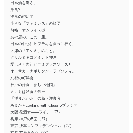
日本酒を造る。
洋食?
洋食の想い出
小さな「ファミレス」の物語
前略、オムライス様
あの店の、この一皿。
日本の中心にビフテキを食べに行く。
大津の「アケミ」のこと。
グリルミヤコとミナト神戸
愛しさと肉汁とデミグラスソースと
オーサカ・ナポリタン・ラプソディ。
京都の町洋食
神戸の洋食「新しい地図」
ミナミは洋食の帝王
「洋食おがた」の新・洋食考
あまからcooking with Class Sプレミア
大阪 発酒オ――ライ。（27）
兵庫 神戸のE面（27）
東京 浅草コンフィデンシャル（27）
京都 芯を食らう（27）