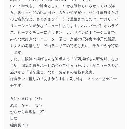
いつの時代も、ご馳走として、幸せな気持ちにさせてくれる洋
食。誕生日などの記念日や、入学や卒業祝い、ひと仕事終えた時
のご褒美など、さまざまなシーンで重宝されるのは、ずばり、バ
リエーション豊かなメニューにあります。ハンバーグにオムライ
ス、ビーフシチューにグラタン、ナポリタンにポタージュまで。
みんな大好きなメニューを一堂に、京都の町洋食や神戸の新店、
ミナミの老舗など、関西各エリアの特色と共に、洋食の今を特集
します。
また、京阪神の揚げもんを追求する「関西揚げもん研究所」をは
じめ、編集部員それぞれの視点で仕入れたホットなニュースをお
届けする「甘辛通信」など、読みもの連載も充実。
洋食テンコ盛りの『あまから手帖』3月号は、ストック必至の一
冊です。
食にかまけず（24）
あま、から。（27）
からから料理帖（27）
目次
編集長より