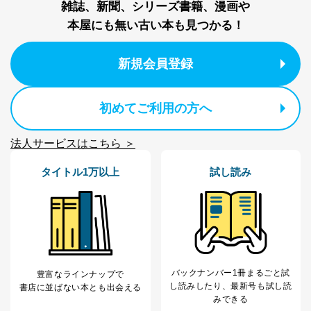
雑誌、新聞、シリーズ書籍、漫画や
当社カスタマーQ＆
サイトのサービス内容のご案内の
3
Aサービス利用者
ため
本屋にも無い古い本も見つかる！
ｅメール等による商品、サービ
ス、キャンペーン等の広告に関す
新規会員登録
るご案内のため
採用応募者の方の
4
採用選考、ご連絡のため
個人情報
当社の従業者の個
人事、総務などの雇用管理等のた
初めてご利用の方へ
5
人情報
め
パートナー（提携
購入商品配送のため
法人サービスはこちら ＞
企業）からの委託
提携企業及びお客様がご購入され
により当社の
た商品の発売元企業からのｅメー
6
定期購読サービス
ル等による商品、
タイトル1万以上
試し読み
等をご利用の方の
サービス、キャンペーン等の広告
個人情報
に関するご案内のため
当社のサービス利用状況の把握お
よびその分析のため
お問い合わせ対応、トラブル対
SNS公式アカウン
処、オペレーター教育など応対品
7
トに登録された方
質向上のため
の個人情報
バックナンバー1冊まるごと試
豊富なラインナップで
その他当社のプライバシーポリシ
し読み
したり、最新号も試し読
書店に並ばない本とも出会える
ー等にて公表する利用目的達成の
みできる
ため