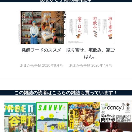
適切、かつ迅速に対応させていただきます。
株式会社富士山マガジンサービス 個人情報問い合わせ
係
TEL：0570-200-223
FAX：03-5459-7073
e-mail：
cs@fujisan.co.jp
改訂：2025年2月20日
制定：2005年4月1日
発酵フードのススメ
取り寄せ、宅飲み、家ご
株式会社富士山マガジンサービス
はん。
代表取締役会長 西野 伸一郎
あまから手帖 2020年8月号
あまから手帖 2020年7月号
個人情報の取扱いについて
１．個人情報保護管理者
当社は以下の個人情報保護管理者を設置し、個人情報保
この雑誌の読者はこちらの雑誌も買っています！
護管理者の責任のもと、個人情報を取得・アクセス・利
用・提供・管理いたします。
東京都渋谷区南平台町16-11
株式会社富士山マガジンサービス
代表取締役会長 西野 伸一郎
個人情報保護管理者: 経営管理グループディレクター 前