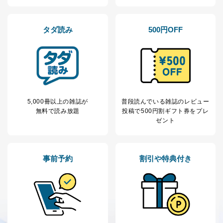
※上記の利用目的のうちNo.1～5については保有個人デ
ータ（開示対象個人情報）の利用目的であり、下記4.の
開示等のご請求に対応させていただきます。
タダ読み
500円OFF
なお、6、7については、パートナー（提携企業）様又は
各SNS運営会社様にご請求いただきますようお願い致し
ます。
３．個人情報の第三者提供について
当社は、取得した個人情報を適切に管理し､あらかじめ
本人の同意を得ることなく第三者に提供することはあり
5,000冊以上の雑誌が
普段読んでいる雑誌のレビュー
ません。ただし、次の場合は除きます。
無料で読み放題
投稿で
500円割ギフト券をプレ
ゼント
法令に基づく場合
人の生命､身体または財産の保護のために必要がある
場合であって、本人の同意を得ることが困難であると
き。
事前予約
割引や特典付き
公衆衛生の向上または児童の健全な育成の推進のため
に特に必要がある場合であって、本人の同意を得るこ
とが困難である場合。
国の機関もしくは地方公共団体またはその委託を受け
た者が法令の定める事務を遂行することに対して協力
する必要がある場合であって、本人の同意を得ること
により当該事務の遂行に支障を及ぼすおそれがあると