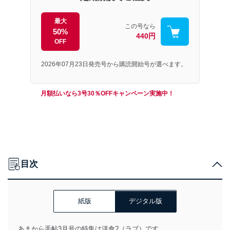
最大
この号なら
50%
440円
OFF
2026年07月23日発売号から購読開始号が選べます。
月額払いなら3号30％OFFキャンペーン実施中！
目次
紙版
デジタル版
あまから手帖3月号の特集は洋食?（ラブ）です。