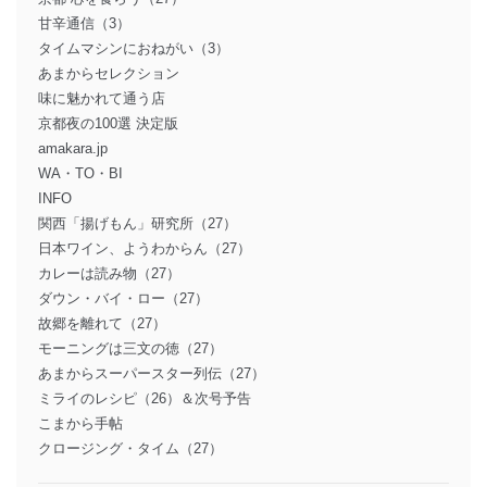
甘辛通信（3）
タイムマシンにおねがい（3）
あまからセレクション
味に魅かれて通う店
京都夜の100選 決定版
amakara.jp
WA・TO・BI
INFO
関西「揚げもん」研究所（27）
日本ワイン、ようわからん（27）
カレーは読み物（27）
ダウン・バイ・ロー（27）
故郷を離れて（27）
モーニングは三文の徳（27）
あまからスーパースター列伝（27）
ミライのレシピ（26）＆次号予告
こまから手帖
クロージング・タイム（27）