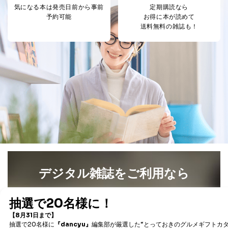
き。
気になる本は
発売日前から事前
定期購読なら
上記２．の利用目的を実施するために守秘義務を結ん
予約可能
お得に本が読めて
だ企業に、業務の一部として個人情報の取扱いを委
送料無料の雑誌も！
託・提供する場合、その業務に必要な範囲で委託・提
供先企業に個人情報を開示することがあります。
委託・提供先企業は具体的には以下のような企業です
が、これらに限りません。
委託先：カスタマーサポート支援会社 、クレジッ
トカード決済などの決済代行・料金回収会社、広
告配信サービス会社
提供先：出版社、出版物発売元、卸売会社、販売
店など商品の供給者、梱包会社、配送会社、新聞
販売店などの梱包・配送・配達会社
４．開示対象個人情報の「開示」「訂正」等の請求につ
いて
当社は、本人から、開示対象個人情報について利用目的
デジタル雑誌をご利用なら
の通知を求められた場合には、遅滞なくこれに応じま
す。ただし、以下①～④のいずれかに該当する場合は、
最新号〜バックナンバーまで7000冊以上の雑誌
（電子
利用目的の通知を行なうことはできません。そのとき
書籍）が無料で読み放題！
は、本人に遅滞無くその旨を通知するとともに、理由を
タダ読みサービス
を楽しもう！
説明させていただきます。