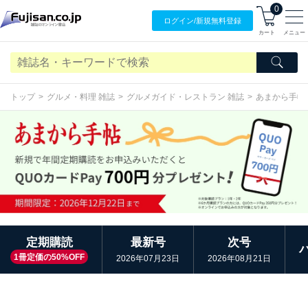
0
ログイン/
新規無料
登録
カート
メニュー
トップ
グルメ・料理 雑誌
グルメガイド・レストラン 雑誌
あまから手帖
定期購読
最新号
次号
1冊定価の50%OFF
2026年07月23日
2026年08月21日