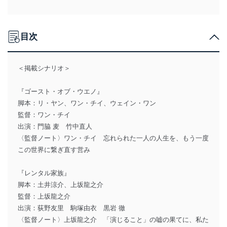
目次
＜掲載シナリオ＞
『ゴースト・オブ・ウエノ』
脚本：リ・ヤン、ワン・チイ、ウェイン・ワン
監督：ワン・チイ
出演：門脇 麦 竹中直人
〈監督ノート〉ワン・チイ 忘れられた一人の人生を、もう一度
この世界に繋ぎ直す営み
『レンタル家族』
脚本：土井涼介、上坂龍之介
監督：上坂龍之介
出演：荻野友里 駒塚由衣 黒岩 徹
〈監督ノート〉上坂龍之介 「演じること」の嘘の果てに、私た