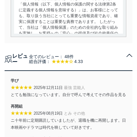
「個人情報（以下、個人情報の保護の関する法律第2条
に定義する個人情報を意味する）」は、お客様にとって
も、取り扱う当社にとっても重要な情報資産であり、確
実に保護することは重要な責務であります。 したがっ
て、当社は「個人情報保護」のための全社的な取り組み
を実施し、お客様への「安心」の提供及び社会的責任の
責務を果たすことを確実にいたします。
個人情報の取得・利用・提供について
レビュ
全てのレビュー：
48件
当社は、個人情報の取得・利用・提供に際して、その利
ー
総合評価：
★★★★☆
4.33
用目的を明確にし、本人の同意を得たうえで利用目的の
達成に必要な範囲内で適法かつ公正な手段によって取
得・利用・提供を行います。また、当社が保有している
学び
個人情報は、同意を得ずに目的外利用、第三者への提
★★★★★
2025年12月11日
最強 芸能人
供・開示は行いません。当社においてはこれらの取り組
とても勉強になっています。自分で呼んで考えてその作品を見る
みを確実にするため、従業者等の教育を徹底してまいり
ます。また、目的外利用を行わないために、適切な管理
再開組
措置を講じます。
★★★★★
2025年08月19日
とみ その他
法令遵守
ニ十年前に定期購読していましたが、退職を機に再開します。日
本映画やドラマは時代を映していて好きです。
当社は、個人情報に関連する法令、国が定める指針及び
その他の規範を遵守します。また、当社の管理の仕組み