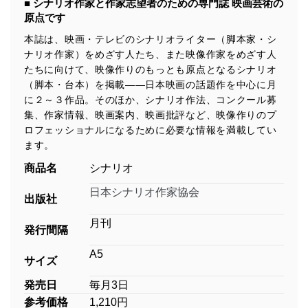
■ シナリオ作家と作家志望者のための専門誌 映画芸術の
原点です
本誌は、映画・テレビのシナリオライター（脚本家・シ
ナリオ作家）をめざす人たち、また映像作家をめざす人
たちに向けて、映像作りのもっとも原点となるシナリオ
（脚本・台本）を掲載――日本映画の話題作を中心に月
に２～３作品。そのほか、シナリオ作法、コンクール募
集、作家情報、映画案内、映画批評など、映像作りのプ
ロフェッショナルになるために必要な情報を満載してい
ます。
商品名
シナリオ
日本シナリオ作家協会
出版社
月刊
発行間隔
A5
サイズ
発売日
毎月3日
参考価格
1,210円