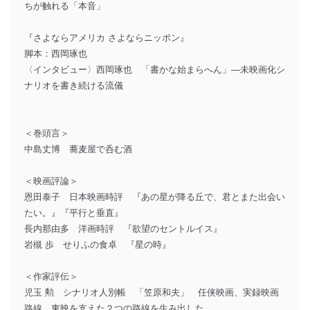
ちが触れる「本音」
『さよならアメリカ さよならニッポン』
脚本：西岡琢也
〈インタビュー〉西岡琢也 「書かな始まらへん」―未映画化シ
ナリオを書き続ける流儀
＜巻頭言＞
中島丈博 蕎麦屋で呑む酒
＜映画評論＞
恩田泰子 日本映画時評 『あの星が降る丘で、君とまた出会い
たい。』『平行と垂直』
長内那由多 洋画時評 『欲望のセントルイス』
岩槻 歩 せりふの食卓 『星の時』
＜作家評伝＞
児玉 勲 シナリオ人別帳 「笠原和夫」 任侠映画、実録映画
路線 東映を支えた２つの路線を生み出した