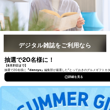
当該事業者の権利又は正当な利益を害するおそれがある
場合
③国の機関又は地方公共団体が法令の定める事務を遂行
することに対して協力する必要がある場合であって、利
用目的を本人に通知し、又は公表することによって当該
事務の遂行に支障を及ぼすおそれがあるとき
④開示対象個人情報の利用目的が明らかな場合
開示対象個人情報については、保有個人データの本人ま
デジタル雑誌をご利用なら
たはその代理人からの利用目的の通知、開示、変更等
（内容の訂正、追加または削除）、利用停止等（「利用
最新号〜バックナンバーまで7000冊以上の雑誌
（電子
の停止または消去」「第三者への提供の停止」）の求め
書籍）が無料で読み放題！
に対応させていただいております。 当社顧客の皆様の
タダ読みサービス
を楽しもう！
個人情報は「マイページ」にログインしていただくこと
で、訂正、追加、変更を行っていただくことが出来ま
す。マイページをご利用いただけない方、その他の方に
DOWNLOAD FOR IOS
つきましては、下記Aをご覧ください。 また、ご登録い
ただいた個人情報のうち、市町村などの名称および郵便
番号、金融機関の名称あるいはクレジットカードの有効
DOWNLOAD FOR ANDROID
期限など、商品のお届けやご請求を行う上で支障がある
情報に変更があった場合には、当社が登録情報を変更さ
せていただく場合があります。
ご利用方法はこちら
A.開示等の求めの申し出先、提出していただく書面等