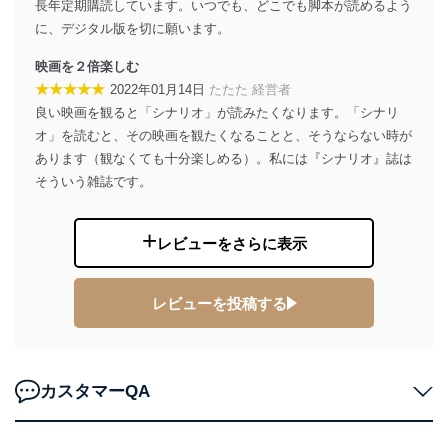
長年定期購読しています。いつでも、どこでも脚本が読めるよう
TEL：0570-200-223
FAX：03-5459-7073
に、デジタル版を切に願います。
e-mail：
cs@fujisan.co.jp
映画を２倍楽しむ
改訂：2025年2月20日
★★★★★
2022年01月14日
たたた 経営者
制定：2005年4月1日
良い映画を観ると「シナリオ」が読みたくなります。「シナリ
株式会社富士山マガジンサービス
代表取締役会長 西野 伸一郎
オ」を読むと、その映画を観たくなることと、そうならない時が
あります（観なくても十分楽しめる）。私には『シナリオ』誌は
個人情報の取扱いについて
そういう雑誌です。
１．個人情報保護管理者
当社は以下の個人情報保護管理者を設置し、個人情報保
レビューをさらに表示
護管理者の責任のもと、個人情報を取得・アクセス・利
用・提供・管理いたします。
レビューを投稿する
東京都渋谷区南平台町16-11
株式会社富士山マガジンサービス
代表取締役会長 西野 伸一郎
個人情報保護管理者: 経営管理グループディレクター 前
カスタマーQA
田 嘉也
２．利用目的