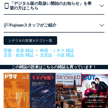
「デジタル版の取扱い開始のお知らせ」を希
当社が取り扱う開示対象個人情報の利用目的は次のとお
望の方はこちら
りです。
No
個人情報の種類
利用目的
購入商品の配送のため
Fujisanスタッフがご紹介
商品代金回収のため
ｅメール等による商品、サービ
ス、キャンペーン等の広告の案内
当社の定期購読サ
のため
シナリオの所属カテゴリ一覧
1
ービス等をご利用
個人が特定できない形で取得した
の方の個人情報
閲覧履歴や購買履歴等の情報を分
芸能・音楽 雑誌
映画・シネマ 雑誌
>
析して、趣味・嗜好に
文芸・総合 雑誌
文芸誌・小説 雑誌
>
応じた新商品・サービスに関する
広告のため
この雑誌の読者はこちらの雑誌も買っています！
当社にお問合わせ
お問い合わせ対応、トラブル対
2
いただいた方の個
処、オペレーター教育など応対品
人情報
質向上のため
カスタマーQ＆Aサイトの投稿内容
の確認のため
ｅメール等によるカスタマーQ＆A
当社カスタマーQ＆
サイトのサービス内容のご案内の
3
Aサービス利用者
ため
ｅメール等による商品、サービ