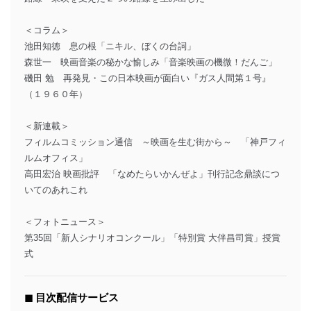
＜コラム＞
池田知徳 息の根「ニキル、ぼくの台詞」
森世一 映画音楽の秘かな愉しみ「音楽映画の機微！だんご」
磯田 勉 再発見・この日本映画が面白い『ガス人間第１号』
（１９６０年）
＜新連載＞
フィルムコミッション通信 ～映画を生む街から～ 「神戸フィ
ルムオフィス」
高田宏治 映画批評 「なめたらいかんぜよ」刊行記念鼎談につ
いてのあれこれ
＜フォトニュース＞
第35回「新人シナリオコンクール」「特別賞 大伴昌司賞」授賞
式
◼︎ 目次配信サービス