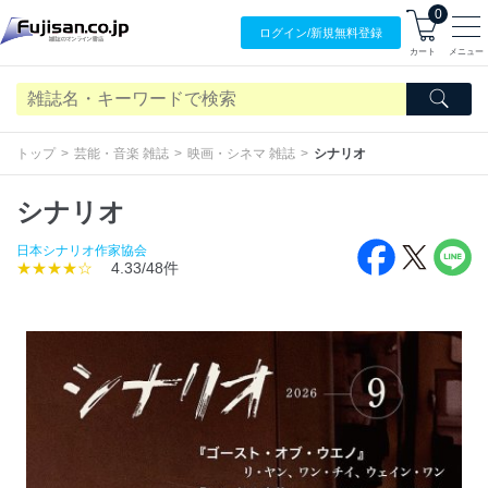
0
ログイン/
新規無料
登録
カート
メニュー
トップ
芸能・音楽 雑誌
映画・シネマ 雑誌
シナリオ
シナリオ
日本シナリオ作家協会
★★★★☆
4.33/48件