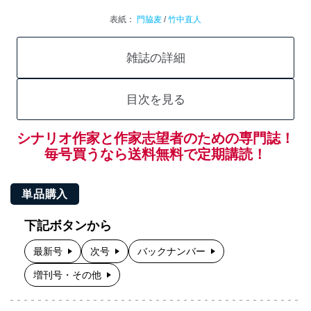
表紙：
門脇麦
/
竹中直人
雑誌の詳細
目次を見る
シナリオ作家と作家志望者のための専門誌！
毎号買うなら送料無料で定期講読！
単品購入
下記ボタンから
最新号
次号
バックナンバー
増刊号・その他