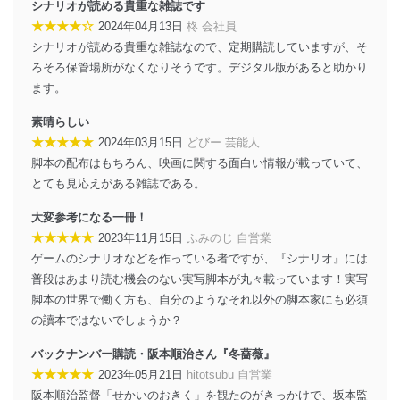
シナリオが読める貴重な雑誌です
に、これらの法令及びその他の規範を常に適合させま
★★★★☆
2024年04月13日
柊 会社員
す。
シナリオが読める貴重な雑誌なので、定期購読していますが、そ
個人情報の安全管理措置
ろそろ保管場所がなくなりそうです。デジタル版があると助かり
ます。
当社は、個人情報の正確性及び安全性を確保するため
に、下記セキュリティ対策をはじめとする安全対策を実
素晴らしい
施し、個人情報の漏えい、滅失またはき損の防止及び是
★★★★★
2024年03月15日
どびー 芸能人
正に努めます。
脚本の配布はもちろん、映画に関する面白い情報が載っていて、
アクセス制御
とても見応えがある雑誌である。
個人データを取り扱うことのできる機器及び当該
機器を取り扱う従業者を明確化し、 個人データへ
大変参考になる一冊！
の不要なアクセスを防止しています。
★★★★★
2023年11月15日
ふみのじ 自営業
アクセス者の識別と認証
ゲームのシナリオなどを作っている者ですが、『シナリオ』には
機器に標準装備されているユーザー制御機能（ユ
普段はあまり読む機会のない実写脚本が丸々載っています！実写
ーザーアカウント制御）により、個人情報データ
脚本の世界で働く方も、自分のようなそれ以外の脚本家にも必須
ベース等を取り扱う情報システムを使用する従業
の讀本ではないでしょうか？
者を識別・認証しています。
バックナンバー購読・阪本順治さん『冬薔薇』
外部からの不正アクセス等の防止
個人データを取り扱う機器等のオペレーティング
★★★★★
2023年05月21日
hitotsubu 自営業
システムを最新の状態に保持しています。
阪本順治監督「せかいのおきく」を観たのがきっかけで、坂本監