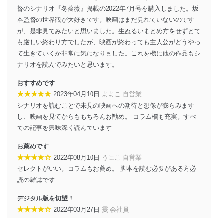
個人データを取り扱う機器等にセキュリティ対策
督のシナリオ『冬薔薇』掲載の2022年7月号を購入しました。坂
ソフトウェア等を導入し、自動更新 機能等の活用
本監督の世界観が大好きです。映画はまだ見れていないのです
により、これを最新状態としています。
が、是非見てみたいと思いました。生ぬるいまとめ方をせずとて
情報システムの使用に伴う漏洩等の防止
も厳しい終わり方でしたが、映画が終わっても主人公がどうやっ
メール等により個人データの含まれるファイルを
て生きていくか非常に気になりました。これを機に他の作品もシ
送信する場合に、当該ファイルへのパスワードを
ナリオを読んでみたいと思います。
設定しています。
おすすめです
個人情報保護マネジメントシステムの継続的改善
★★★★★
2023年04月10日
よよこ 自営業
当社は、内部監査及びマネジメントレビューの機会を通
シナリオを読むことで未見の映画への期待と想像が膨らみます
じて、個人情報保護マネジメントシステムを継続的に改
し、映画を見てからももちろんお勧め。 コラム欄も充実。すべ
善し、常に最良の状態を維持します。
ての記事を興味深く読んでいます
苦情及び相談受付け窓口
お薦めです
★★★★☆
2022年08月10日
うにこ 自営業
貴殿の個人情報及び当社の個人情報保護マネジメントシ
ステムに関するご相談及び苦情については以下までご連
セレクトがいい。コラムもお薦め。 脚本を読む必要がある方必
絡ください。
読の雑誌です
適切、かつ迅速に対応させていただきます。
デジタル版を切望！
株式会社富士山マガジンサービス 個人情報問い合わせ
★★★★☆
2022年03月27日
霙 会社員
係