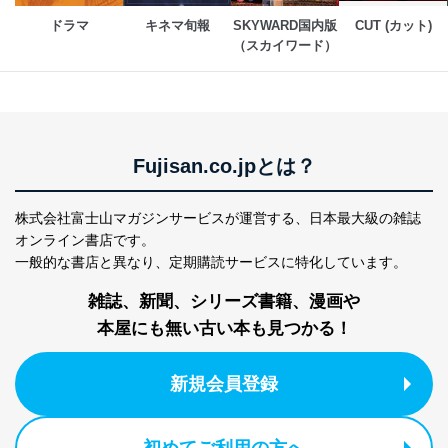
ス、キャンペーン等の広告に関す
るご案内のため
ドラマ
キネマ旬報
SKYWARD国内版
CUT (カット)
採用応募者の方の
（スカイワード）
4
採用選考、ご連絡のため
個人情報
当社の従業者の個
人事、総務などの雇用管理等のた
5
人情報
め
パートナー（提携
購入商品配送のため
企業）からの委託
提携企業及びお客様がご購入され
により当社の
た商品の発売元企業からのｅメー
Fujisan.co.jpとは？
6
定期購読サービス
ル等による商品、
等をご利用の方の
サービス、キャンペーン等の広告
個人情報
に関するご案内のため
株式会社富士山マガジンサービスが運営する、
日本最大級の雑誌
当社のサービス利用状況の把握お
オンライン書店です。
よびその分析のため
一般的な書店と異なり、
定期購読サービスに特化しています。
お問い合わせ対応、トラブル対
SNS公式アカウン
処、オペレーター教育など応対品
雑誌、新聞、シリーズ書籍、漫画や
7
トに登録された方
質向上のため
の個人情報
本屋にも無い古い本も見つかる！
その他当社のプライバシーポリシ
ー等にて公表する利用目的達成の
ため
新規会員登録
※上記の利用目的のうちNo.1～5については保有個人デ
ータ（開示対象個人情報）の利用目的であり、下記4.の
開示等のご請求に対応させていただきます。