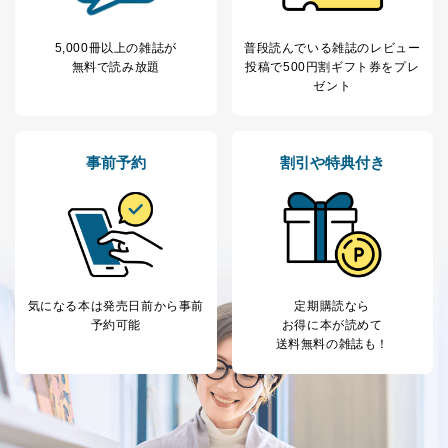
供先企業に個人情報を開示することがあります。
委託・提供先企業は具体的には以下のような企業です
5,000冊以上の雑誌が
普段読んでいる雑誌のレビュー
が、これらに限りません。
無料で読み放題
投稿で
500円割ギフト券をプレ
委託先：カスタマーサポート支援会社 、クレジッ
ゼント
トカード決済などの決済代行・料金回収会社、広
告配信サービス会社
提供先：出版社、出版物発売元、卸売会社、販売
店など商品の供給者、梱包会社、配送会社、新聞
事前予約
割引や特典付き
販売店などの梱包・配送・配達会社
４．開示対象個人情報の「開示」「訂正」等の請求につ
いて
当社は、本人から、開示対象個人情報について利用目的
の通知を求められた場合には、遅滞なくこれに応じま
す。ただし、以下①～④のいずれかに該当する場合は、
気になる本は
発売日前から事前
定期購読なら
利用目的の通知を行なうことはできません。そのとき
予約可能
お得に本が読めて
は、本人に遅滞無くその旨を通知するとともに、理由を
送料無料の雑誌も！
説明させていただきます。
①利用目的を本人に通知し、又は公表することによって
本人又は第三者の生命、身体、財産その他の権利利益を
害するおそれがある場合
②利用目的を本人に通知し、又は公表することによって