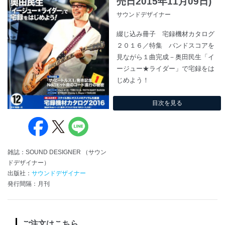
売日2015年11月09日)
サウンドデザイナー
綴じ込み冊子 宅録機材カタログ
２０１６／特集 バンドスコアを
見ながら１曲完成－奥田民生「イ
ージュー★ライダー」で宅録をは
じめよう！
目次を見る
雑誌：SOUND DESIGNER （サウン
ドデザイナー）
出版社：
サウンドデザイナー
発行間隔：月刊
ご注文はこちら