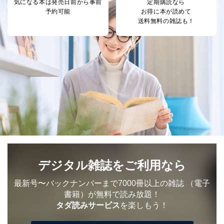
気になる本は
発売日前から事前
定期購読なら
予約可能
お得に本が読めて
送料無料の雑誌も！
デジタル雑誌をご利用なら
最新号〜バックナンバーまで7000冊以上の雑誌
（電子
書籍）が無料で読み放題！
タダ読みサービス
を楽しもう！