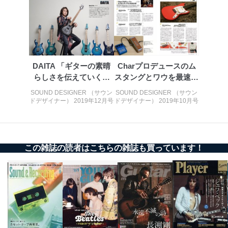
DAITA 「ギターの素晴
Charプロデュースのム
らしさを伝えていくの
スタングとワウを最速試
が、僕...
奏！
SOUND DESIGNER （サウン
SOUND DESIGNER （サウン
ドデザイナー） 2019年12月号
ドデザイナー） 2019年10月号
この雑誌の読者はこちらの雑誌も買っています！