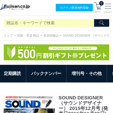
0
ログイン/
新規無料
登録
カート
メニュー
トップ
芸能・音楽 雑誌
音楽情報誌
SOUND DESIGNER （サウンドデ
定期購読
バックナンバー
増刊号・その他
SOUND DESIGNER
（サウンドデザイナ
ー） 2015年12月号 (発