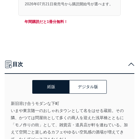
2026年07月21日発売号から購読開始号が選べます。
年間購読だと1冊分無料！
目次
紙版
デジタル版
新旧溶け合うモダンな下町
いまや東京随一のおしゃれタウンとして名をはせる蔵前。その
隣、かつては問屋街として多くの商人を迎えた浅草橋とともに
「モノ作りの街」として、雑貨店・道具店が軒を連ねている。加
えて空間ごと楽しめるカフェやゆるい空気感の酒場が増えてき