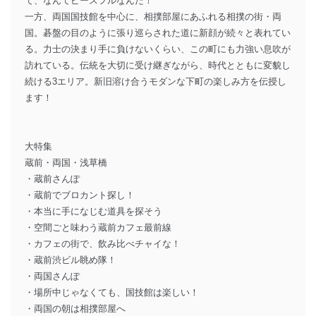
て、なんてピースフルなんだ！
一方、両国国技館を中心に、相撲部屋にあふれる相撲の街・両
国。碁盤の目のように張り巡らされた道に新顔が続々と表れてい
る。力士の決まり手に負けないくらい、この町にも力強い息吹が
訪れている。伝統を大切に受け継ぎながら、時代とともに変貌し
続ける3エリア。新旧溶け合うモダンな下町の楽しみ方を伝授し
ます！
大特集
蔵前・両国・浅草橋
・蔵前さんぽ
・蔵前でブロカント探し！
・本当に手になじむ道具を探そう
・空間ごと味わう蔵前カフェ最前線
・カフェの街で、飲み比べチャイな！
・蔵前渋ビル眺め隊！
・両国さんぽ
・場所中じゃなくても、国技館は楽しい！
・両国の朝は相撲部屋へ