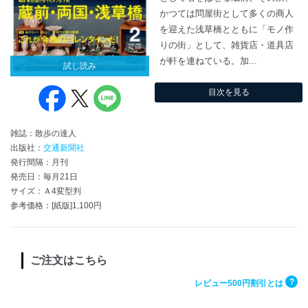
かつては問屋街として多くの商人
を迎えた浅草橋とともに「モノ作
りの街」として、雑貨店・道具店
が軒を連ねている。加...
試し読み
目次を見る
雑誌：散歩の達人
出版社：
交通新聞社
発行間隔：月刊
発売日：毎月21日
サイズ：Ａ4変型判
参考価格：[紙版]1,100円
ご注文はこちら
?
レビュー500円割引とは