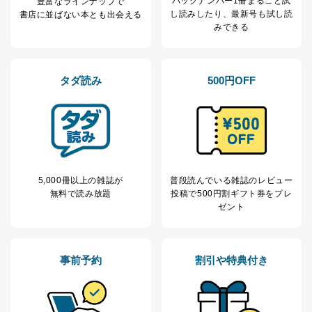
バックナンバー1冊まるごと試
豊富なラインナップで
のため
1
ービス等をご利用
し読み
したり、最新号も試し読
書店に並ばない本とも出会える
個人が特定できない形で取得した
の方の個人情報
みできる
閲覧履歴や購買履歴等の情報を分
析して、趣味・嗜好に
応じた新商品・サービスに関する
広告のため
タダ読み
500円OFF
当社にお問合わせ
お問い合わせ対応、トラブル対
2
いただいた方の個
処、オペレーター教育など応対品
人情報
質向上のため
カスタマーQ＆Aサイトの投稿内容
の確認のため
ｅメール等によるカスタマーQ＆A
当社カスタマーQ＆
サイトのサービス内容のご案内の
3
Aサービス利用者
ため
5,000冊以上の雑誌が
普段読んでいる雑誌のレビュー
ｅメール等による商品、サービ
無料で読み放題
投稿で
500円割ギフト券をプレ
ス、キャンペーン等の広告に関す
ゼント
るご案内のため
採用応募者の方の
4
採用選考、ご連絡のため
個人情報
当社の従業者の個
人事、総務などの雇用管理等のた
事前予約
割引や特典付き
5
人情報
め
パートナー（提携
購入商品配送のため
企業）からの委託
提携企業及びお客様がご購入され