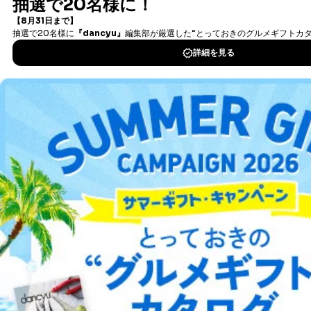
書籍）が無料で読み放題！
法令に基づく場合
タダ読みサービス
を楽しもう！
人の生命､身体または財産の保護のために必要がある
場合であって、本人の同意を得ることが困難であると
き。
DOWNLOAD FOR IOS
公衆衛生の向上または児童の健全な育成の推進のため
に特に必要がある場合であって、本人の同意を得るこ
DOWNLOAD FOR ANDROID
とが困難である場合。
国の機関もしくは地方公共団体またはその委託を受け
た者が法令の定める事務を遂行することに対して協力
する必要がある場合であって、本人の同意を得ること
ご利用方法はこちら
により当該事務の遂行に支障を及ぼすおそれがあると
き。
上記２．の利用目的を実施するために守秘義務を結ん
だ企業に、業務の一部として個人情報の取扱いを委
総合案内
託・提供する場合、その業務に必要な範囲で委託・提
供先企業に個人情報を開示することがあります。
委託・提供先企業は具体的には以下のような企業です
アフィリエイト
採用情報
が、これらに限りません。
委託先：カスタマーサポート支援会社 、クレジッ
プレスリリース
お問い合わせ
トカード決済などの決済代行・料金回収会社、広
告配信サービス会社
提供先：出版社、出版物発売元、卸売会社、販売
利用規約
プライバシーポリシー
特定商取引法に基づく表示
会社案内
出版社の皆様へ
投資家の皆様へ
サイトマップ
店など商品の供給者、梱包会社、配送会社、新聞