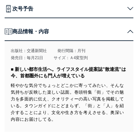
個人情報の取得・利用・提供について
次号予告
当社は、個人情報の取得・利用・提供に際して、その利
用目的を明確にし、本人の同意を得たうえで利用目的の
達成に必要な範囲内で適法かつ公正な手段によって取
得・利用・提供を行います。また、当社が保有している
商品情報・内容
個人情報は、同意を得ずに目的外利用、第三者への提
供・開示は行いません。当社においてはこれらの取り組
みを確実にするため、従業者等の教育を徹底してまいり
出版社：
交通新聞社
発行間隔：月刊
ます。また、目的外利用を行わないために、適切な管理
発売日：毎月21日
サイズ：Ａ4変型判
措置を講じます。
■ 新しい都市生活へ。ライフスタイル提案誌”散達流”は
法令遵守
今、首都圏外にも門人が増えている
当社は、個人情報に関連する法令、国が定める指針及び
軽やかな気分でちょっとどこかに寄ってみたい、そんな
その他の規範を遵守します。また、当社の管理の仕組み
気持ちが反映した楽しい誌面。巻頭特集「街」でその魅
に、これらの法令及びその他の規範を常に適合させま
力を多面的に伝え、クオリティーの高い写真を掲載して
す。
いる。タウンガイドにとどまらず、「街」と「人」を紹
個人情報の安全管理措置
介することにより、文化や生き方を考えさせる、奥深い
内容にお届けしてる。
当社は、個人情報の正確性及び安全性を確保するため
に、下記セキュリティ対策をはじめとする安全対策を実
施し、個人情報の漏えい、滅失またはき損の防止及び是