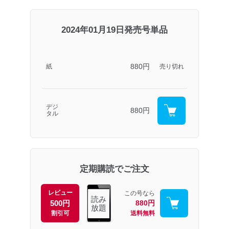
2024年01月19日発売号単品
880円
紙
売り切れ
デジ
880円
タル
定期購読でご注文
レビュー
この号なら
読み
500円
880円
放題
割引可
送料無料