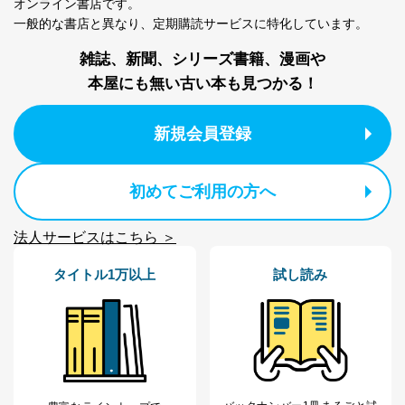
オンライン書店です。
個人情報の取扱いについて
一般的な書店と異なり、
定期購読サービスに特化しています。
１．個人情報保護管理者
雑誌、新聞、シリーズ書籍、漫画や
当社は以下の個人情報保護管理者を設置し、個人情報保
本屋にも無い古い本も見つかる！
護管理者の責任のもと、個人情報を取得・アクセス・利
用・提供・管理いたします。
新規会員登録
東京都渋谷区南平台町16-11
株式会社富士山マガジンサービス
代表取締役会長 西野 伸一郎
初めてご利用の方へ
個人情報保護管理者: 経営管理グループディレクター 前
田 嘉也
法人サービスはこちら ＞
２．利用目的
タイトル1万以上
試し読み
当社が取り扱う開示対象個人情報の利用目的は次のとお
りです。
No
個人情報の種類
利用目的
購入商品の配送のため
商品代金回収のため
ｅメール等による商品、サービ
ス、キャンペーン等の広告の案内
当社の定期購読サ