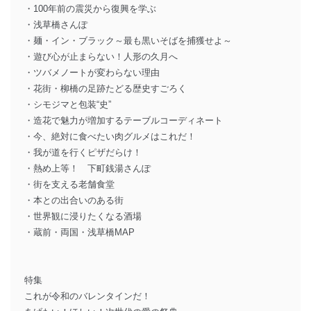
・100年前の震災から復興を学ぶ
・浅草橋さんぽ
・麺・イン・ブラック～最も黒いそばを捕獲せよ～
・遊び心が止まらない！人形の久月へ
・ツバメノートが変わらない理由
・花街・柳橋の足跡たどる歴史すごろく
・シモジマと包装“史”
・造花で魅力が増加するテーブルコーディネート
・今、絶対に食べたい肉グルメはこれだ！
・我が道を行くピザだらけ！
・熱め上等！ 下町銭湯さんぽ
・街を支える老舗食堂
・本との出合いのある街
・世界観に浸りたくなる酒場
・蔵前・両国・浅草橋MAP
特集
これが令和のバレンタインだ！