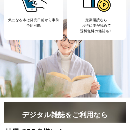
により当社の
た商品の発売元企業からのｅメー
6
定期購読サービス
ル等による商品、
等をご利用の方の
サービス、キャンペーン等の広告
個人情報
に関するご案内のため
気になる本は
発売日前から事前
定期購読なら
当社のサービス利用状況の把握お
予約可能
お得に本が読めて
よびその分析のため
送料無料の雑誌も！
お問い合わせ対応、トラブル対
SNS公式アカウン
処、オペレーター教育など応対品
7
トに登録された方
質向上のため
の個人情報
その他当社のプライバシーポリシ
ー等にて公表する利用目的達成の
ため
※上記の利用目的のうちNo.1～5については保有個人デ
ータ（開示対象個人情報）の利用目的であり、下記4.の
開示等のご請求に対応させていただきます。
なお、6、7については、パートナー（提携企業）様又は
各SNS運営会社様にご請求いただきますようお願い致し
ます。
３．個人情報の第三者提供について
デジタル雑誌をご利用なら
当社は、取得した個人情報を適切に管理し､あらかじめ
本人の同意を得ることなく第三者に提供することはあり
最新号〜バックナンバーまで7000冊以上の雑誌
（電子
ません。ただし、次の場合は除きます。