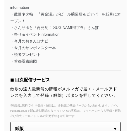
information
・散達ネタ帖 『黄金湯』がビール醸造所＆ビアバーを12月にオ
ープン！
・さんサポと『再発見！ SUGINAMI街ブラ』さんぽ
・祭り＆イベントinformation
・今月のおさんぽナビ
・今月のサンポマスター本
・読者プレゼント
・首都圏路線図
◼︎ 目次配信サービス
散歩の達人最新号の情報がメルマガで届く♪ メールアド
レスを入力して登録（解除）ボタンを押してください。
※登録は無料です ※登録・解除は、各雑誌の商品ページからお願いします。／~＼
Fujisan.co.jpで既に定期購読をなさっているお客様は、マイページからも登録・解除
及び宛先メールアドレスの変更手続きが可能です。