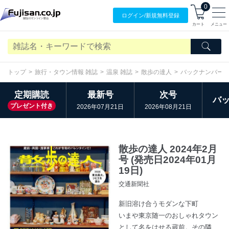
0
ログイン/
新規無料
登録
カート
メニュー
トップ
旅行・タウン情報 雑誌
温泉 雑誌
散歩の達人
バックナンバー
定期購読
最新号
次号
バ
プレゼント付き
2026年07月21日
2026年08月21日
散歩の達人 2024年2月
号 (発売日2024年01月
19日)
交通新聞社
新旧溶け合うモダンな下町
いまや東京随一のおしゃれタウン
として名をはせる蔵前。その隣、