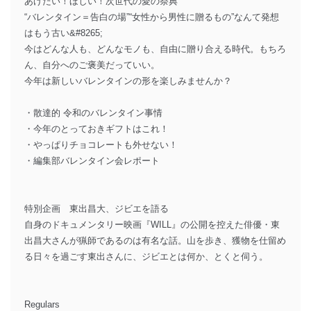
あげたい！ほしい！次世代の愛の祭典
“バレンタイン＝告白の場”“女性から男性に贈るもの”なんて発想
はもう古い&#8265;
今はどんな人も、どんなモノも、自由に贈り合える時代。もちろ
ん、自分へのご褒美だっていい。
今年は新しいバレンタインの形を楽しみませんか？
・散達的 令和のバレンタイン事情
・今年のとっておきギフトはこれ！
・やっぱりチョコレートも外せない！
・編集部バレンタイン会レポート
特別企画 東出昌大、ジビエを語る
自身のドキュメンタリー映画『WILL』の公開を控えた俳優・東
出昌大さんが猟師であるのは有名な話。山を歩き、獲物を仕留め
る日々を過ごす東出さんに、ジビエとは何か、とくと伺う。
Regulars