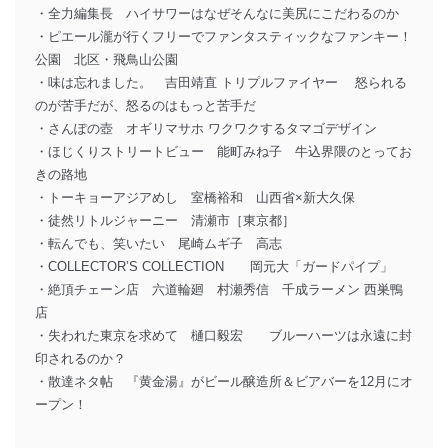
・全力編集長 ハイサワーはなぜそんなに美尻にこだわるのか
・ピエール瀧が行くフリーでファンタスティックなファンキー！
公園 北区・飛鳥山公園
・味は忘れました。 吉田靖直 トリプルファイヤー 怒られる
のが苦手だが、怒るのはもっと苦手だ
・さんぽの壺 オギリマサホ ワクワクするタマゴデザイン
・ほじくりストリートビュー 能町みね子 牛込界隈のとってお
きの路地
・トーキョーアジアめし 室橋裕和 山西省×新大久保
・徒然リトルジャーニー 清瀬市［東京都］
・転んでも、笑いたい 尾崎ムギ子 高志
・COLLECTOR’S COLLECTION 岡元大「ガードパイプ」
・絶頂チェーン店 六道輪廻 村瀬秀信 千成ラーメン 西巣鴨
店
・失われた東京を求めて 樋口毅宏 ブルーハーツは永遠に封
印されるのか？
・散達ネタ帖 『黄金湯』がビール醸造所＆ビアバーを12月にオ
ープン！