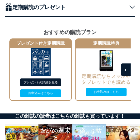
正に努めます。
定期購読のプレゼント
アクセス制御
個人データを取り扱うことのできる機器及び当該
機器を取り扱う従業者を明確化し、 個人データへ
の不要なアクセスを防止しています。
おすすめの購読プラン
アクセス者の識別と認証
プレゼント付き定期購読
定期購読特典
機器に標準装備されているユーザー制御機能（ユ
ーザーアカウント制御）により、個人情報データ
ベース等を取り扱う情報システムを使用する従業
者を識別・認証しています。
定期購読ならスマホや
外部からの不正アクセス等の防止
タブレットでも読める
個人データを取り扱う機器等のオペレーティング
プレゼントの詳細を見る
システムを最新の状態に保持しています。
お申込みはこちら
お申込みはこちら
個人データを取り扱う機器等にセキュリティ対策
ソフトウェア等を導入し、自動更新 機能等の活用
により、これを最新状態としています。
この雑誌の読者はこちらの雑誌も買っています！
情報システムの使用に伴う漏洩等の防止
メール等により個人データの含まれるファイルを
送信する場合に、当該ファイルへのパスワードを
設定しています。