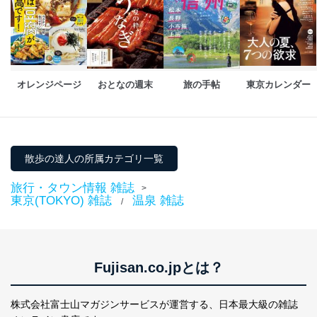
個人情報保護マネジメントシステムの継続的改善
当社は、内部監査及びマネジメントレビューの機会を通
じて、個人情報保護マネジメントシステムを継続的に改
善し、常に最良の状態を維持します。
オレンジページ
おとなの週末
旅の手帖
東京カレンダー
苦情及び相談受付け窓口
貴殿の個人情報及び当社の個人情報保護マネジメントシ
ステムに関するご相談及び苦情については以下までご連
絡ください。
散歩の達人の所属カテゴリ一覧
適切、かつ迅速に対応させていただきます。
株式会社富士山マガジンサービス 個人情報問い合わせ
旅行・タウン情報 雑誌
>
東京(TOKYO) 雑誌
温泉 雑誌
係
/
TEL：0570-200-223
FAX：03-5459-7073
e-mail：
cs@fujisan.co.jp
改訂：2025年2月20日
Fujisan.co.jpとは？
制定：2005年4月1日
株式会社富士山マガジンサービス
代表取締役会長 西野 伸一郎
株式会社富士山マガジンサービスが運営する、
日本最大級の雑誌