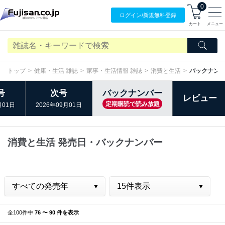
0
ログイン/
新規無料
登録
カート
メニュー
トップ
健康・生活 雑誌
家事・生活情報 雑誌
消費と生活
バックナン
号
次号
バックナンバー
レビュー
定期購読で読み放題
月01日
2026年09月01日
消費と生活 発売日・バックナンバー
全100件中
76 〜 90 件を表示