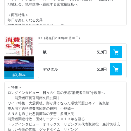
地域社会、地球環境へ貢献する家電量販店へ
＜話題＞
勝訴しても救われない消費者被害
＜商品特集＞
暮らしを守るエネルギー 「石油」について考える
毎日が楽しくなる文具
テレビの見方が劇的に変わるスマートテレビ
標準化で普及拡大するエコジョーズ
高齢者の寝たきりゼロを目指して スーパーコートの挑戦
ファミリー、女性も支持するビジネスホテル
安心・安全な農産物の証「ＪＧＡＰ」
軽量化が進むスーツケース
暮らしの商品情報 新ジャンルの傑作／トマトリコピンのサプリメント
309 (発売日2013年01月01日)
登場２０年の電動アシスト自転車
他
香りや見た目も楽しむ消臭芳香剤
ｃｉｎｅｍａ ５月６月公開の作品
紙
519円
ＢＯＯＫＳＴＡＬＬ
＜連載＞
読者の広場
やぶにらみ社会学 １８８ 内に向かう殺意 葦村二郎
処分業者の手口を知る
コンシューマー・アイ 世の中のムダ 西澤幸夫
羅針盤・編集後記
デジタル
519円
New York Now ⑦ 砂糖と煙草の関係 楓セビル
試し読み
消費者問題なう ファーマーズ・マーケット 猪瀬聖
消費者センターめぐり １７０ 立川市消費生活センター
＜特集＞
ロングインタビュー 日々の生活の実感“消費者目線”を政策へ
＜消費者情報＞
――消費者庁長官阿南久氏に聞く
東京都が五輪大会コンセプト発表／森雅子氏が消費者大臣に就任／食品表
ワイド特集 大震災後、影が薄くなった環境問題は今？ 編集部
示制度のあり方を問う／
重み増す適格消費者団体の役割 小林嬌一
米国産牛の輸入規制を緩和／高校生の９６％が携帯電話を所持／医療機関
ＳＮＳを通じた悪質商法の実態 多田文明
債の被害回復詐欺に懸念／
消費者関連行政・団体リーダー２０１３年を語る
ＡＣＡＰ「私の提言」表彰式
トップインタビュー オリックス・リビング㈱代表取締役 森川悦明氏
新しい介護の常識「グッドタイム リビング」
＜話題＞