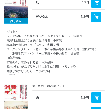
コンシューマー・アイ 人生の宝物―出会い 真崎幸子
紙
519円
有効な薬剤を用いて正しい手洗いを（イソジン泡ハンドウォッシュ）
消費者問題なう 有権者と消費者 猪瀬聖
住宅めぐり 家電量販店による住宅販売の新しい手法（ヤマダ電機）
New York Now ④ 新しいアメリカン・ドリーム 大学生の起業家ブー
屋上緑化でエコ技術を開発（地奨住建）
ム 楓セビル
冬に食べたい贅沢アイス
デジタル
519円
よむ 自ら考える「自前」で咲く 早川克巳
暮らしの商品情報 高齢者向け水分補給ゼリー／むし歯の始まりを抑制す
試し読み
消費者センターめぐり １６７ 板橋区消費者センター
るガム 他
私たちの国の財政どうなっているの？ 連載③
＜特集＞
ｃｉｎｅｍａ １１月１２月公開の作品
ワイド特集 この夏の様々なリスクを乗り切ろう 編集部
＜消費者情報＞
ＢＯＯＫＳＴＡＬＬ
電気料金値上げに困惑する消費者 小林嬌一
日本最大の電子出版見本市／加工食品の栄養表示義務化へ／ＰＬオンブズ
読者の広場
褒め上げ商法のトラブル増加 多田文明
会議報告会／
処分業者の手口を知る
ロングインタビュー（財）日本産業協会専務理事小此鬼正規氏に聞く
生食の食中毒をテーマに学習会／訪問買い取りは不招請勧誘禁止／「さお
羅針盤・編集後記
――消費生活アドバイザーの実績と今後の展望 編集部
だけ屋」の著者が講演／
＜商品特集＞
消費者教育シンポジウム開催
節電の今、求められる省エネ冷蔵庫
疲れた時、がんばりたい時に上手に利用 ドリンク剤
＜話題＞
健康が気になったらトクホの飲料
新顔も登場！特Ａ米に変動あり（日本穀物検定協会）
＜連載＞
家庭で手軽に本格的なおいしさを ニッスイ秋冬新製品
やぶにらみ社会学 １８４ 妙な画家の死因 葦村二郎
混ぜて焼くだけ 本格的なホットケーキ（日本製粉）
コンシューマー・アイ 手軽で身近なラジオ 柳井惠子
商品・サービスを活用して豊かな老後
305 (発売日2012年05月01日)
消費者問題なう アンチエイジングの村 猪瀬聖
新消臭加工繊維（シキボウ）／２つの新型補聴器を発売（ＮＪＨ）
New York Now ③ 時代の寵児：ＤＯＯＨ 楓セビル
前向きな生活をサポート 大人用紙おむつ（白十字）
よむ 日本再生の芽生えを読む 早川克巳
紙
519円
イキイキした生活の提供をめざす有料老人ホーム「スーパーコート」
消費者センターめぐり １６６ 消費者庁越境消費者センター
安全で快適な水まわり キッチン・バスルーム ７８
私たちの国の財政どうなっているの？ 連載②
介護分野でも活躍するＳＥＫマークの繊維製品（繊維評価技術協議会）