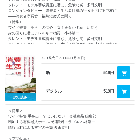
消費者教育フェスタ開催
タレント・モデル養成講座に潜む、危険な罠 多田文明
＜話題＞
ロングインタビュー 消費者・生活者目線の行政を広げる中核に
消費生活アドバイザー合格者名簿（日本産業協会）
――消費者庁長官・福嶋浩彦氏に聞く
ミセスのＣＡＲ研究 ついに登場したプラグインハイブリッド車 （トヨ
＜特集＞
タ自動車）
ワイド特集 暮らしの安心・安全を脅かす新しい動き
少量炊きでもおいしい高級小型炊飯器（三菱電機）
身の回りに潜むアレルギー物質 小林嬌一
住宅めぐり 車とも連携するスマートハウス（トヨタホーム）
タレント・モデル養成講座に潜む、危険な罠 多田文明
生活の空気を考える（エステー）
ロングインタビュー 消費者・生活者目線の行政を広げる中核に
過不足なく摂取したい微量栄養素「ヨウ素」
――消費者庁長官・福嶋浩彦氏に聞く
暮らしの商品情報 キリン麦のごちそう／釜めしの素 他
消費者関連行政・団体リーダー２０１２年を語る
振り返る消費者関連ニュース２０１１
302 (発売日2011年11月01日)
＜商品特集＞
ＢＯＯＫＳＴＡＬＬ
冬の風邪対策 こじらせないために早めのケアを
読者の広場
家族そろって楽しむ鍋もの 鍋調味料・味噌・だし
紙
519円
処分業者の手口を知る
進化を続けるインスタントラーメン
編集後記
節電機能が充実する最新エアコン
＜連載＞
デジタル
519円
やぶにらみ社会学 １８１ 不思議な体毛 葦村二郎
試し読み
コンシューマー・アイ リラックス上手 伊東広美
消費者問題なう 肥満化する日本人 猪瀬聖
＜特集＞
よむ 新しい展望と視野を開くために 早川克巳
ワイド特集 手を出してはいけない！金融商品 編集部
消費者センターめぐり １６３ 宮城県消費生活センター
増加する有料老人ホームの消費者トラブル 小林嬌一
新連載 リサイクルの現場 第１回 スチール缶
情報商材による被害の実態 多田文明
＜消費者情報＞
チーズフェスタ２０１１／国セン検証会議が中間取りまとめ／第５０回消
＜商品特集＞
費者大会開催／