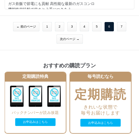
ガス炊飯で節電にも貢献 高性能な最新のガスコンロ
ミセスのＣＡＲ研究 リッター３０㎞のガソリン車 （ダイハツ）
機能性甘味料で甘さと上手につきあう
地方活性化の役割も果たすコールセンター （日本インテリジェンス）
たまごは栄養のヒーロー
さわやかな酸味とすっきりした味わいが素材を引き立てる 塩ぽんず （シ
節電で需要が拡大するＬＥＤ照明
マヤ）
もっと知りたい！日本酒
← 前のページ
1
2
3
4
5
6
7
炒め玉ねぎの旨さをノンオイルで （理研ビタミン）
＜連載＞
震災で高まった電池への期待 （電池工業会）
やぶにらみ社会学 原発にあらがう島 葦村二郎
住宅めぐり 被災した顧客の住宅を無償修理 （トヨタホーム）
次のページ →
コンシューマー・アイ 猫を飼って思うこと 春日美佳
インフルエンザや食中毒の季節に イソジン泡ハンドウォッシュ （明治）
よむ 新しい地平線へ目を向ける 早川克巳
エコクッキング・レストラン宣言 （シンノオ）
消費者センターめぐり（１６１回）周南市消費生活センター
暮らしの商品情報 スーパーフルーツ カシス／生姜入り紅茶飲料 他
＜消費者情報＞
おすすめの購読プラン
卵あそびコンテスト表彰／国セン統合取りまとめ案／消団連が原発事故の
学習会／
定期購読特典
毎号読むなら
放射能不安につけこむ商法続発／決済代行業者の登録制度始まる／ジャー
ナリスト
の蟹瀬氏講演／消費者から見た情報展２０１１
定期購読
＜話題＞
コンシューマーアングル コンビニ経営の実態調査
住宅めぐり 「蔵」を搭載したハイブリッド住宅 （ミサワホーム）
きれいな状態で
節電もきちんと計測する電気メーター （日本電気計器検定所）
毎号お届けします
バックナンバーが読み放題
お米に関すること聞いてみよう （&#12854;日本穀物検定協会）
ルゥで手作りするいつものパスタ （日本製粉）
お申込みはこちら
お申込みはこちら
優れた省エネ特性で日本を応援 （発泡スチロール協会）
無添加表示の落とし穴
住生活の未来への貢献めざす （ＬＩＸＩＬ）