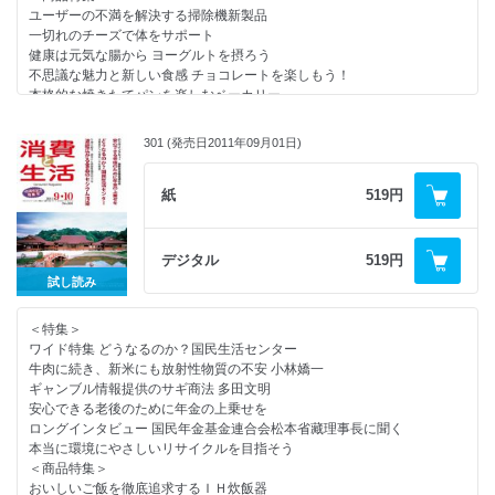
ユーザーの不満を解決する掃除機新製品
食品の放射能汚染について学ぶ／レジ袋辞退率３８・２％／屋内での発電
一切れのチーズで体をサポート
機使用は危険／
健康は元気な腸から ヨーグルトを摂ろう
国民生活産業・消費者団体連合会が発足
不思議な魅力と新しい食感 チョコレートを楽しもう！
＜話題＞
本格的な焼きたてパンを楽しむベーカリー
石油採掘は信頼関係から （アブダビ石油）
冬場の節電にも貢献する最新大型冷蔵庫
ミセスのＣＡＲ研究 交換時期を知らせるバッテリー （出光興産）
電気代は一ヵ月わずか850円のIHクッキングヒーター
健やかであることへの感謝と良い年を願って供える鏡餅 （日本鏡餅組
301 (発売日2011年09月01日)
人と人との絆を大切に 心をこめて贈るお歳暮ギフト
合）
住宅めぐり 新たな魅力を備えた高性能２×６住宅 （積水化学工業）
＜連載＞
紙
519円
ＩＳＯ導入で企業はどう変わるのか？ ヤマサ醤油、カルピスの事例
やぶにらみ社会学 180 津波と雑草 葦村二郎
新しい発想の消臭加工繊維 （シキボウ）
コンシューマー・アイ やっぱり英語が話せない私 重信理子
ガス・石油暖房機、きちんと換気をしていますか？（日本ガス石油機器工
新連載 消費者問題なう 稲刈り、原発、消費者 猪瀬聖
業会）
デジタル
519円
よむ 酷暑の涼となった漫画と諭吉精神 早川克巳
マークの知識 健康食品は品質で選ぶ ＨＱ認証マーク
試し読み
消費者センターめぐり １６２ 但馬消費生活センター
原料にこだわり伝統製法の味を守る （純正食品マルシマ）
話題の新商品 ブルーベリー３００倍パワー （サニーヘルス）
＜特集＞
＜消費者情報＞
暮らしの商品情報 プッチンプリン／カテキン烏龍茶 他
ワイド特集 どうなるのか？国民生活センター
消費者窓口の震災対応を調査／国セン一元化問題の結論先送り／国セン問
消費者関連２０１２カレンダー
牛肉に続き、新米にも放射性物質の不安 小林嬌一
題で消費者庁は低評価／
ＢＯＯＫＳＴＡＬＬ
ギャンブル情報提供のサギ商法 多田文明
震災で都民の半数がヒヤリハット／未公開株など利殖商法被害が深刻／架
読者の広場
安心できる老後のために年金の上乗せを
空請求以外の相談が増加へ／第二次消費者委員会がスタート
処分業者の手口を知る
ロングインタビュー 国民年金基金連合会松本省藏理事長に聞く
編集後記
本当に環境にやさしいリサイクルを目指そう
＜話題＞
＜商品特集＞
知っとく情報 物流としてＣＳを追求 （ＯＰＡＬ）
おいしいご飯を徹底追求するＩＨ炊飯器
飛び出す映像だけが３Ｄテレビの本質ではない （パナソニック）