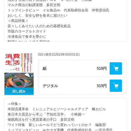
５周年記念式典／
処分業者の手口を知る
マルチ商法の勧誘実態 多田文明
全ての医薬品のネット販売解禁へ／中古住宅資産評価の社会を／屋内施設
羅針盤・編集後記
トップインタビュー イセ食品㈱ 代表取締役会長 伊勢彦信氏
の遊具でケガに注意／
おいしく、安全な卵を食卓に届けたい
栄養改善普及会６０周年
＜商品特集＞
若々しくありたい人のための基礎化粧品
＜話題＞
市販のヨーグルトガイド
ミセスのＣＡＲ研究 運転中のウッカリをサポート（スバル）
冷凍食品で食卓を豊かに
食品表示をよく学ぼう 食品表示検定
料理をおいしくする風味油
オリーブオイルのセットが充実 日清オイリオの中元ギフト
機能性と楽しさに注目 ガムをかんでみよう
家庭のエネルギー環境の革命 ハイブリッド給湯・暖房システム（リンナ
イ）
310 (発売日2013年03月01日)
＜連載＞
減塩料理をうま味調味料でおいしく ７７
やぶにらみ社会学 １８９ 弾薬と植物画 葦村二郎
断熱・遮熱・空気質改善に抜群の効果 水性セラミック塗料ＧＡＩＮＡ
コンシューマー・アイ サッカーチームを応援すること 布裕美
紙
519円
（日進産業）
New York Now ⑧ ソーダ戦争 ダビデはゴリアテを負かせるか 楓セ
洗顔化粧品セット・スロンにホットな注目！（レノール販売）
ビル
住宅めぐり 家族の健康をサポートしてくれる家（セキスイハイム）
消費者問題なう ソムリエ 猪瀬聖
暮らしの商品情報 ビタミン含有保健薬／塩増量キャンペーン 他
デジタル
519円
消費者センターめぐり １７１ 草津市消費生活センター
試し読み
新連載 ＜知っ得情報＞ 第１回 ＩＳＯってなに？
ｃｉｎｅｍａ ７月８月公開の作品
＜消費者情報＞
ＢＯＯＫＳＴＡＬＬ
＜特集＞
食の科学シンポジウム開催／消費者教育推進会議がスタート／全国消費者
読者の広場
米国流通革命 ミレニュアルとソーシャルメディア 楓セビル
フォーラム開催／
処分業者の手口を知る
東日本大震災から学ぶ「予知生活学」 小林嬌一
ＢＳＥ検査緩和で合意／小型家電のリサイクル制度開始／「出前寄席」新
羅針盤・編集後記
催眠商法を行う悪質業者の手口 多田文明
作発表／
ワイド特集 新しいルールでどう変わっていくのか？ 編集部
食品ロス削減のため実証実験へ
トップインタビュー ㈱ヤマダ電機 代表取締役社長 一宮忠男氏