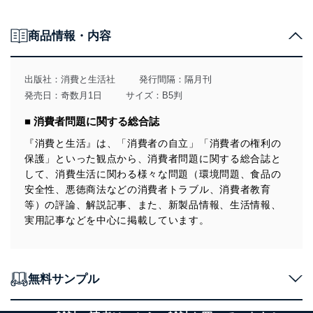
キレイがつづくキッチン（クリナップ）
ケア対策で快適な生活を（白十字）
商品情報・内容
処分業者の手口を知る
出版社：
消費と生活社
発行間隔：隔月刊
発売日：奇数月1日
サイズ：B5判
■ 消費者問題に関する総合誌
『消費と生活』は、「消費者の自立」「消費者の権利の
保護」といった観点から、消費者問題に関する総合誌と
して、消費生活に関わる様々な問題（環境問題、食品の
安全性、悪徳商法などの消費者トラブル、消費者教育
等）の評論、解説記事、また、新製品情報、生活情報、
実用記事などを中心に掲載しています。
無料サンプル