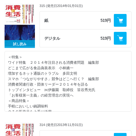
315 (発売日2014年01月01日)
紙
519円
デジタル
519円
試し読み
＜特集＞
ワイド特集 ２０１４年注目される消費者問題 編集部
どこまで広がる食品偽装表示 小林嬌一
増加するネット通販のトラブル 多田文明
スマホ「つながりやすさ」競争はどこへ行く？ 編集部
消費者関連行政・団体リーダー２０１４年を語る
トップインタビュー ㈱伊藤園 取締役 笹谷秀光氏
「お客様第一主義」の経営理念の実現へ
＜商品特集＞
手軽においしい鍋調味料
ＯＴＣ医薬品を上手に活用
人気を拡大する生麺風の袋麺
スポーツクラブはシニア層のサロン
314 (発売日2013年11月01日)
＜連載＞
やぶにらみ社会学 １９３ ホーム柵の悲話 足立則夫