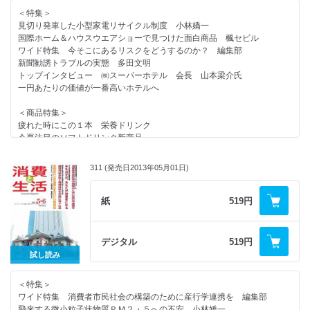
＜消費者情報＞
＜特集＞
スーパーホテル東京駅八重洲中央口オープン／消費者安全調査委が初の評
ｃｉｎｅｍａ １１月１２月公開の作品
見切り発車した小型家電リサイクル制度 小林嬌一
価書／
ＢＯＯＫＳＴＡＬＬ
国際ホーム＆ハウスウエアショーで見つけた面白商品 楓セビル
ＰＬオンブズ会議報告会／美白化粧品で肌が白くまだらに／社会保障制度
処分業者の手口を知る
ワイド特集 今そこにあるリスクをどうするのか？ 編集部
改革国民会議が最終報告／
読者の広場
新聞勧誘トラブルの実態 多田文明
東京都講座で伊藤元重教授が講演／優れた消費者教材に表彰状／
羅針盤・編集後記
トップインタビュー ㈱スーパーホテル 会長 山本梁介氏
＜話題＞
一円あたりの価値が一番高いホテルへ
住宅めぐり 在宅ワーク空間「ミニラボ」を提案（ミサワホーム）
今、おいしいお米で九州が快進撃？（日本穀物検定協会）
＜商品特集＞
日本人の慢性的な野菜不足の解消に オーマイシリーズ（日本製粉）
疲れた時にこの１本 栄養ドリンク
ＥＰＡで持久力アップ！ スポーツを楽しもう（日本水産）
今夏注目のソフトドリンク新商品
高齢者向けの商品・サービス
やさしく知りたい医療保険
明るく楽しい老後を過ごすために何を準備しておけばいいのか？
節電するなら省エネ冷蔵庫
有料老人ホーム スーパーコート／オリックス・リビング
311 (発売日2013年05月01日)
こんだてや「横浜茶屋」／臭いの問題の救世主「デオマジック」
＜連載＞
快適な生活を支援 大人用紙おむつ（白十字）
やぶにらみ社会学 １９０ 体内の毛 葦村二郎
紙
519円
知ってから替えよう！ ＬＥＤ照明（ＮＥＣライティング）
コンシューマー・アイ 娘がうつになりました 平田陽子
幅広い用途と高いリサイクル率 発泡スチロール（発泡スチロール協
New York Now ⑨ 米国のＳＴＥＭブームの背景 楓セビル
会）
消費者問題なう そうだったのか 猪瀬聖
ミセスのＣＡＲ研究 中型セダンで国内Ｎｏ．１の燃費（ホンダ）
デジタル
519円
消費者センターめぐり １７２ 静岡市消費生活センター
暮らしの商品情報 本格派のレトルト雑炊／卵油と大豆粉のサプリメン
試し読み
＜知っ得情報＞ 第２回 ＩＳＯってなに？
ト 他
ｃｉｎｅｍａ ９月１０月公開の作品
＜特集＞
＜消費者情報＞
ＢＯＯＫＳＴＡＬＬ
ワイド特集 消費者市民社会の構築のために産行学連携を 編集部
ホビークッキングフェア２０１３／消費者月間シンポジウム／ＮＡＣＳ２
読者の広場
飛来する微小粒子状物質ＰＭ２・５への不安 小林嬌一