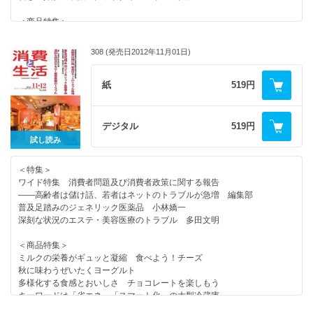
第５１回全国消費者大会開催リポート
＜商品特集＞
消費者関連ニュース２０１２
早めの対処で風邪を撃退 上手なセルフメディケーション
消費生活アドバイザー合格者名簿（日本産業協会）
バラエティ豊かな食卓を提案 手軽に楽しむあったか鍋
フットサル場を独自の設計施工で全国展開（協進フルマーク工業）
308 (発売日2012年11月01日)
新時代を迎えた即席麺
辿り着いた「蒸気レスＩＨ本炭釜」（三菱電機）
賢く節電する最新エアコン
簡便調理品とユニバーサルデザイン ～ニッスイ春夏新製品より～
紙
519円
衣料品循環キャンペーン（オンワード）／帰宅困難者向け商品（ミドリ安
＜連載＞
全）
やぶにらみ社会学 １８７ 妙な集まり 葦村二郎
暮らしの商品情報 Ｃ１０００シリーズ／ヘアートニック 他
コンシューマー・アイ 食品が売り場に並ぶまで 川井孝之
デジタル
519円
消費者問題なう ネット依存症 猪瀬聖 ２６
ｃｉｎｅｍａ ３月４月公開の作品
試し読み
New York Now ⑥ ＤＵＭＢＯに住む異星人たち 楓セビル
ＢＯＯＫＳＴＡＬＬ
消費者センターめぐり １６９ 鳥取市市民総合相談センター
読者の広場
＜特集＞
リサイクルの現場 第７回 第二次自主行動計画 ３Ｒの２０１２年フォ
処分業者の手口を知る
ワイド特集 消費者問題及び消費者政策に関する報告
ローアップ報告
羅針盤・編集後記
――高齢者は儲け話、若者はネットのトラブルが急増 編集部
普及足踏みのジェネリック医薬品 小林嬌一
＜消費者情報＞
深刻な状況のエステ・美容医療のトラブル 多田文明
オーガニックＥＸＰＯ開催／新食品表示制度めぐり意見交換会／都地消連
がレジ袋辞退調査／
＜商品特集＞
発泡スチロールアイデア大賞決定／ビルディングエンベロープを考える／
ミルクの栄養がギュッと凝縮 食べよう！チーズ
インターネット通販の利用術／ＮＡＣＳなんでも１１０番
秋に味わうぜいたくヨーグルト
多様化する食感とおいしさ チョコレートを楽しもう
＜話題＞
キーワードは「省エネ」「スマート化」の大型冷蔵庫
「心おどる、瞬間を。」顧客に届けたい（ジュピターショップチャンネ
キレイと便利が進化 注目の掃除機
ル）