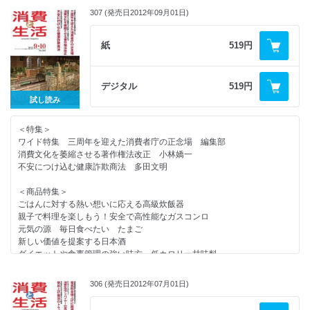
心をこめて贈るお歳暮ギフト
感謝と願いを込めて供える鏡餅（日本鏡餅組合）
307 (発売日2012年09月01日)
適正に使って安心・安全・快適なガス・石油暖房機
＜連載＞
難聴者に感動の音の世界を！ オーダーメイド補聴器（ＮＪＨ）
やぶにらみ社会学 １８６ 告発者への制裁 葦村二郎
紙
519円
ギター製作・メンテの名工房（カワセ楽器）
コンシューマー・アイ 時間活用術 大西弘美
ちょっと気になる話題の商品 次世代型防災ずきん／ＬＥＤシーリングラ
消費者問題なう タトゥー 猪瀬聖
イト
New York Now ⑤ ワシントン・ワイフの密かなる政治運動 楓セビ
住宅めぐり スマートハウスを全国で分譲（セキスイハイム）
デジタル
519円
ル
暮らしの商品情報 なめらかなヨーグルト／生姜のしぼり汁 他
試し読み
消費者センターめぐり １６８ 鹿児島市消費生活センター
私たちの国の財政どうなっているの？ 連載④
ｃｉｎｅｍａ １月２月公開の作品
＜特集＞
リサイクルの現場 第６回 紙製容器包装
ＢＯＯＫＳＴＡＬＬ
ワイド特集 三周年を迎えた消費者庁の正念場 編集部
読者の広場
消費文化を萎縮させる著作権法改正 小林嬌一
＜消費者情報＞
処分業者の手口を知る
不安につけ込む健康詐欺商法 多田文明
スマートが時代を開くカギ／小平忠正消費者担当大臣が就任／ウォッチね
消費者関連２０１３カレンダー
っと３周年記念集会／
羅針盤
＜商品特集＞
食の安全都民フォーラム開催／ＣＯ２削減目指し環境税スタート／アダル
ごはんに対する熱い想いに応える高級炊飯器
ト情報サイトの相談が最多／日本消費者教育学会全国大会
親子で料理を楽しもう！安全で高性能なガスコンロ
元気の源 毎日食べたい たまご
＜話題＞
新しい価値を提案する日本酒
ネット接続で広がるスマートテレビの魅力
ダイエットや食事管理の強い味方 低カロリー甘味料
自動車用バッテリーの新リサイクルシステム
家庭用照明の主役へ ＬＥＤ電球＆シーリングライト
ミセスのＣＡＲ研究 燃費が向上した軽ワゴン（スズキ）
女性、家族にも人気の居酒屋（テラケン）
306 (発売日2012年07月01日)
＜連載＞
たっぷり野菜をノンオイルで（理研ビタミン）
やぶにらみ社会学 １８５ 偏食と絶滅 葦村二郎
手軽でおいしいレトルト雑炊（シマヤ）