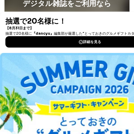
デジタル雑誌をご利用なら
最新号〜バックナンバーまで7000冊以上の雑誌
（電子
書籍）が無料で読み放題！
タダ読みサービス
を楽しもう！
DOWNLOAD FOR IOS
DOWNLOAD FOR ANDROID
ご利用方法はこちら
総合案内
アフィリエイト
採用情報
プレスリリース
お問い合わせ