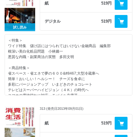
コンシューマー・アイ 夢・消費するだけでの社会貢献 横井雅子
紙
519円
消費者問題なう チェルノブイリの生き証人 猪瀬聖
New York Now ⑫ マスタッシュで男性病を治そう！ モベンバーとい
う運動 楓セビル
デジタル
519円
消費者センターめぐり １７５ 沖縄県県民生活センター 八重山分室
試し読み
＜知っ得情報＞ 第５回 ＩＳＯってなに？
リサイクルの現場 第９回 ３Ｒの２０１３年フォローアップ報告
＜特集＞
＜消費者情報＞
ワイド特集 儲け話にはつられてはいけない金融商品 編集部
チーズフェスタ２０１３／食品ロス削減の検討会始まる／消費科学センタ
根深い美白化粧品問題 小林嬌一
ー公開シンポ／
悪質な内職・副業商法の実態 多田文明
発泡スチロールアイデア大賞決定／㈱エル・スマイル主催の無料健康セミ
ナー／
＜商品特集＞
心理学の西田教授が講演／消費者志向経営トップセミナー／
省スペース・省エネで夢の６００&#8467;大型冷蔵庫へ
＜話題＞
簡単！おいしい！ヘルシー！ チーズを食卓に
日本の伝統を次の代へ語り継いでいく鏡餅
多彩にバージョンアップ いまどきのチョコレート
住宅めぐり エネルギーの自給自足がうれしい住宅（セキスイハイム）
テレビはスーパーハイビジョン（４Ｋ）の時代へ
住宅塗装から飛躍するＧＡＩＮＡ 日進産業・石子社長インタビュー
スマホの電池切れに対応 モバイル充電器
ミセスのＣＡＲ研究 自動車事故ゼロを目指して （富士重工業）
お歳暮で年末の挨拶を ８０
暮らしの商品情報 西洋ハーブの医薬品／歯周病予防歯みがき 他
消費者関連２０１４カレンダー
313 (発売日2013年09月01日)
＜連載＞
ｃｉｎｅｍａ １月・２月公開の作品
やぶにらみ社会学 １９２ 移民を追う 足立則夫
ＢＯＯＫＳＴＡＬＬ
コンシューマー・アイ 風 清水貴子
紙
519円
処分業者の手口を知る
消費者問題なう 税込ＶＳ税抜 猪瀬聖
読者の広場
New York Now ⑪ 母への思いから生まれた“リトル・フリー・ライブラ
羅針盤・編集後記