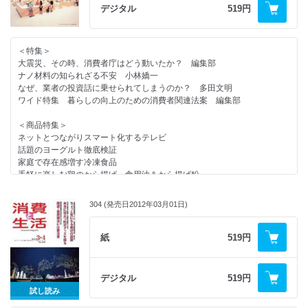
リサイクルの現場 第４回 紙パック
住宅めぐり 都市の快適な二世帯住宅（ミサワホーム）
デジタル
519円
＜消費者情報＞
環境負荷を低減させるリサイクルをめざす
震災と酪農業界の課題に挑む牧場／消費者月間シンポジウムを開催／復興
リサイクルの現場 第５回 ペットボトル
とともに！懇親食事会／
マテリアルリサイクルにも適した塩ビ製品
＜特集＞
原発再稼働と料金値上げに反対／東電の電気料金１０％値上げへ／告発状
９８％が空気で省資源 発泡スチロール
大震災、その時、消費者庁はどう動いたか？ 編集部
を送付する新手の架空請求／ＡＣＡＰ新理事長に佐分氏
電気メーターも定期健康診断を受けている？（日本電気計器検定所）
ナノ材料の知られざる不安 小林嬌一
＜話題＞
暮らしの商品情報 おいしい玉子どうふ／マイジンジャースティック
なぜ、業者の投資話に乗せられてしまうのか？ 多田文明
食品表示を知ることは食の安全確保の第一歩 食品表示検定
他
ワイド特集 暮らしの向上のための消費者関連法案 編集部
ビタミンＣをいつでも手軽においしく（ハウスウェルネスフーズ）
バラエティ豊富な食用油のギフト（日清オイリオ）
＜商品特集＞
内部被ばく予防が期待される「りんごペクチン」（その2）
ネットとつながりスマート化するテレビ
住宅めぐり 蓄電池を搭載し、電力自給率を高める住宅（積水化学工
話題のヨーグルト徹底検証
業）
家庭で存在感増す冷凍食品
ミセスのＣＡＲ研究 ディーゼルエンジンを搭載したＳＵＶ
手軽に楽しむ鶏のから揚げ 食用油＆から揚げ粉
３・１１に保険会社はどう対応したか
進化するおいしさに注目 ガムを噛んでみよう
借金の解決を無料で支援（日本クレジットカウンセリング協会）
今日から始める美白と美肌
２０年以上売れ続けているダイエット食品（サニーヘルス）
304 (発売日2012年03月01日)
ガスと電気のハイブリッドでトップランナーの省エネ（リンナイ）
＜連載＞
大豆が主原料のスナック菓子（大塚製薬）
やぶにらみ社会学 １８３ 妙な居酒屋 葦村二郎
紙
519円
熱中症対策・防災用品（ミドリ安全）
コンシューマー・アイ 夫の手料理 山口賀容子
世界の一流シェフも注目 ＵＭＡＭＩ（うま味）
消費者問題なう 買い物弱者 猪瀬聖
暮らしの商品情報 凍った泡が新しい生ビール／手軽にわが家の晩ごは
New York Now ② “ブランド・アンバサダー” 楓セビル
ん 他
デジタル
519円
よむ お助けさまの愛と絆 聖書と愛猫の世界から 早川克巳
ＢＯＯＫＳＴＡＬＬ
試し読み
消費者センターめぐり １６５ 岡山市消費生活センター
読者の広場