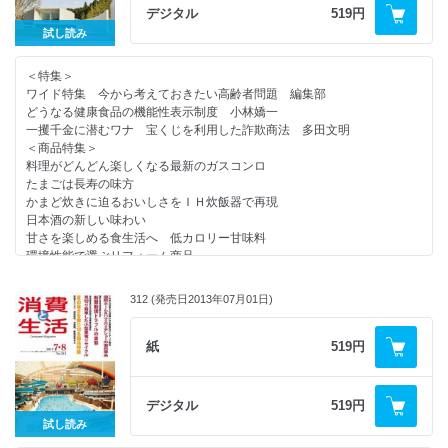
リー” 楓セビル
デジタル
519円
消費者センターめぐり １７４ 裾野市消費生活センター
試し読み
＜知っ得情報＞ 第４回 ＩＳＯってなに？
＜特集＞
＜消費者情報＞
ワイド特集 今から考えておきたい高齢者問題 編集部
日本消費者教育学会全国大会／第三次消費者委員会がスタート／消費者か
どうなる健康食品の機能性表示制度 小林嬌一
ら見た情報展／
一攫千金に潜むワナ 宝くじを利用した詐欺商法 多田文明
医薬品のネット販売ルール取りまとめ／来年四月に消費税8％へ／
＜商品特集＞
コインパーキングのトラブル増加／日弁連が消費者教育のシンポジウム
料理がどんどん楽しくなる最新のガスコンロ
／
たまごは長寿の味方
かまど炊きに迫るおいしさをＩＨ炊飯器で再現
＜話題＞
日本酒の新しい味わい
コンシューマーアングル 食品リコールの現状
甘さを楽しめる食生活へ 低カロリー甘味料
住宅めぐり ＷＥＢサイトで住まいをサポート（住友林業）
環境性能で選ぶリフォーム商品
ミセスのＣＡＲ研究 ユーザー待望のハイブリッド車（トヨタ）
＜連載＞
“ほんのり贅沢”な具材とだし感あふれる雑炊（シマヤ）
やぶにらみ社会学 １９１ アイスの法則 足立則夫
だしを効かせておいしく減塩 リケン「素材力だし」シリーズ（理研ビタ
312 (発売日2013年07月01日)
コンシューマー・アイ お気に入りのスーパー 釜江和美
ミン）
消費者問題なう ダークツーリズム 猪瀬聖
電気メーターは正しく動いているの？ （日本電気計器検定所）
New York Now ⑩ 自分の目、他人の目“スケッチ”から学ぶ本当の自
紙
519円
トクホの実績を活かし高齢者の健康維持に貢献（エル・スマイル）
分 楓セビル
１０月スタート 郵便局のみまもりサービス（日本郵便）
消費者センターめぐり １７３ 久慈市消費生活センター
家族の安全保護に是非備えたい商品（ミドリ安全）
リサイクルの現場 第８回 壁紙もリサイクルへ（塩ビ工業・環境協
正しく使って安心・安全・快適なガス・石油暖房機（日本ガス石油機器工
デジタル
519円
会）
業会）
試し読み
＜知っ得情報＞ 第３回 ＩＳＯってなに？
暮らしの商品情報 ハンドエステ／ミルク味のスプレッド 他