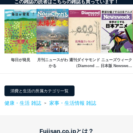
この雑誌の読者はこちらの雑誌も買っています！
毎日が発見
月刊ニュースがわ
週刊ダイヤモンド
ニューズウィーク
かる
（Diamond 
日本版 Newsweek 
WEEKLY）
Japan
消費と生活の所属カテゴリ一覧
健康・生活 雑誌
家事・生活情報 雑誌
>
Fujisan.co.jpとは？