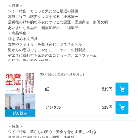
新連載 私たちの国の財政どうなっているの？
処分業者の手口を知る
＜特集＞
リサイクルの現場 第３回 ガラスびん
羅針盤・編集後記
ワイド特集 ちょっと気になる最近の話題
本当に役立つ防災グッズを探る 小林嬌一
＜消費者情報＞
震災後の精神的な不安につけこむ開運・霊感商法 多田文明
健康博覧会が３０周年／国セン検討会が始まる／日本消費者協会５０周年
あいまいな食品の「無添加表示」 編集部
記念イベント／
＜商品特集＞
子供の事故予防でシンポジウム／昨年の食中毒死者１１人／全国消費者フ
絆を深める文房具
ォーラム開催／
女性やファミリーを取り込むビジネスホテル
貸金業規制緩和の動きを牽制
海からの恵みですこやかに ニッスイの新製品
省エネに貢献する家庭のエコジョーズ、エネファーム
＜話題＞
自転車生活を安全で快適に
欧米では常識、補聴器の両耳装用（ＮＪＨ）
＜連載＞
住宅めぐり 電力のピークシフトを促す独自の電気料金を設定 （野村不
やぶにらみ社会学 １８２ わがままな西行 葦村二郎
動産）
303 (発売日2012年01月01日)
コンシューマー・アイ そして一年 来住恵美子
ミセスのＣＡＲ研究 車の燃費はどう測る？
消費者問題なう フェイスブック 猪瀬聖
内部被ばく予防効果が期待される「りんごペクチン」（サニーヘルス）
新連載 New York Now No.1 “スーパーボール異変” 楓セビル
紙
519円
暮らしの商品情報 大豆や穀物をブレンドした野菜飲料／お茶づけ海苔
よむ 後代に伝えたい市民性 ふたりのケンゾーさん 早川克巳
他
消費者センターめぐり １６４ 野洲市市民生活相談室
リサイクルの現場 第２回 アルミ缶
デジタル
519円
＜消費者情報＞
試し読み
まちの先生見本市開催／国センの国への移行を表明／消費者関連法案の成
立を訴える／
＜特集＞
輸入食品の安全性の意見交換会／昨年の交通事故死者４６１１人／新宿区
ワイド特集 暮らしの安心・安全を脅かす新しい動き
消費生活展が盛況／
身の回りに潜むアレルギー物質 小林嬌一