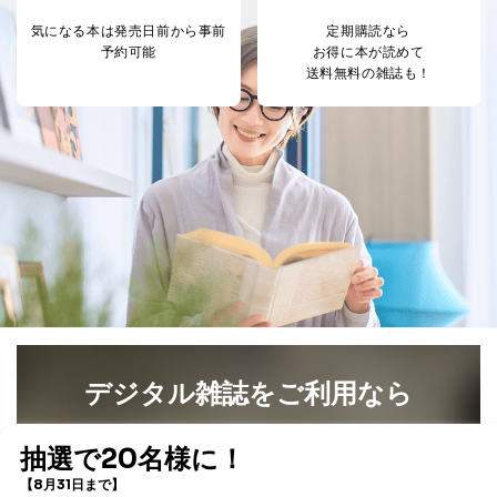
るご案内のため
気になる本は
発売日前から事前
定期購読なら
採用応募者の方の
4
採用選考、ご連絡のため
予約可能
お得に本が読めて
個人情報
送料無料の雑誌も！
当社の従業者の個
人事、総務などの雇用管理等のた
5
人情報
め
パートナー（提携
購入商品配送のため
企業）からの委託
提携企業及びお客様がご購入され
により当社の
た商品の発売元企業からのｅメー
6
定期購読サービス
ル等による商品、
等をご利用の方の
サービス、キャンペーン等の広告
個人情報
に関するご案内のため
当社のサービス利用状況の把握お
よびその分析のため
お問い合わせ対応、トラブル対
SNS公式アカウン
処、オペレーター教育など応対品
7
トに登録された方
質向上のため
の個人情報
その他当社のプライバシーポリシ
ー等にて公表する利用目的達成の
デジタル雑誌をご利用なら
ため
※上記の利用目的のうちNo.1～5については保有個人デ
最新号〜バックナンバーまで7000冊以上の雑誌
（電子
ータ（開示対象個人情報）の利用目的であり、下記4.の
書籍）が無料で読み放題！
開示等のご請求に対応させていただきます。
タダ読みサービス
を楽しもう！
なお、6、7については、パートナー（提携企業）様又は