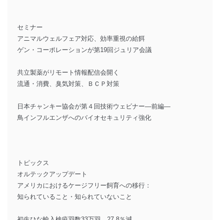
セミナー
アニマルウェルフェア対応、効率重視の給餌
ゲン・コーポレーションが第19回ジュリア会議
共立製薬がリモート情報配信会開く
流通・消費、臭気対策、ＢＣＰ対策
日本チャンキー協会が第４回技術ウェビナー―前編―
鳥インフルエンザへのバイオセキュリティ強化
トピックス
オルテックアップデート
アメリカにおけるケージフリー飼育への移行：
知られていること・知られていないこと
初生ひな輸入検疫羽数33万羽、27.8％減