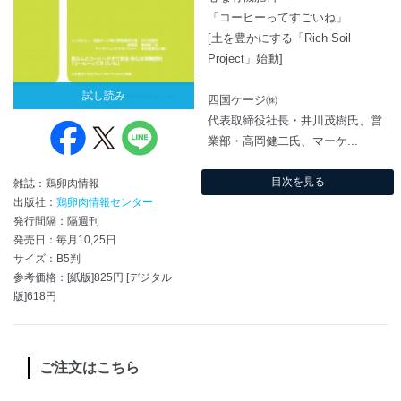
「コーヒーってすごいね」
[土を豊かにする「Rich Soil
Project」始動]
試し読み
四国ケージ㈱
代表取締役社長・井川茂樹氏、営
業部・高岡健二氏、マーケ...
目次を見る
雑誌：鶏卵肉情報
出版社：
鶏卵肉情報センター
発行間隔：隔週刊
発売日：毎月10,25日
サイズ：B5判
参考価格：[紙版]825円 [デジタル
版]618円
ご注文はこちら