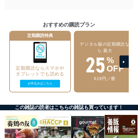
に、これらの法令及びその他の規範を常に適合させま
す。
個人情報の安全管理措置
おすすめの購読プラン
当社は、個人情報の正確性及び安全性を確保するため
定期購読特典
に、下記セキュリティ対策をはじめとする安全対策を実
施し、個人情報の漏えい、滅失またはき損の防止及び是
デジタル版の定期購読な
正に努めます。
ら 最大
25
アクセス制御
%
個人データを取り扱うことのできる機器及び当該
OFF
定期購読ならスマホや
機器を取り扱う従業者を明確化し、 個人データへ
タブレットでも読める
の不要なアクセスを防止しています。
619円／冊
お申込みはこちら
アクセス者の識別と認証
機器に標準装備されているユーザー制御機能（ユ
ーザーアカウント制御）により、個人情報データ
ベース等を取り扱う情報システムを使用する従業
この雑誌の読者はこちらの雑誌も買っています！
者を識別・認証しています。
外部からの不正アクセス等の防止
個人データを取り扱う機器等のオペレーティング
システムを最新の状態に保持しています。
個人データを取り扱う機器等にセキュリティ対策