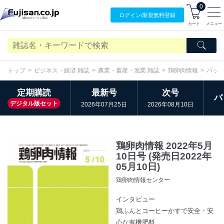
0
ログイン/
新規無料
登録
カート
メニュー
トップ
ビジネス・経済 雑誌
農業・畜産・漁業 雑誌
鶏卵肉情報
バッ
定期購読
最新号
次号
バ
デジタル版セット
2026年07月25日
2026年08月10日
鶏卵肉情報 2022年5月
10日号 (発売日2022年
05月10日)
鶏卵肉情報センター
インタビュー
鶏ふんとコーヒーかすで安全・安
心な有機肥料