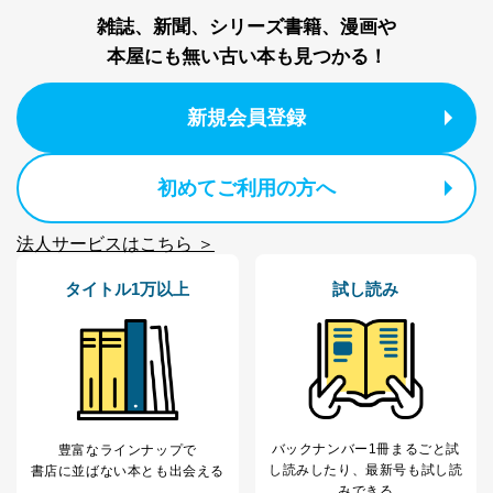
FAX：03-5459-7073
雑誌、新聞、シリーズ書籍、漫画や
e-mail：
cs@fujisan.co.jp
本屋にも無い古い本も見つかる！
改訂：2025年2月20日
制定：2005年4月1日
株式会社富士山マガジンサービス
新規会員登録
代表取締役会長 西野 伸一郎
個人情報の取扱いについて
初めてご利用の方へ
１．個人情報保護管理者
法人サービスはこちら ＞
当社は以下の個人情報保護管理者を設置し、個人情報保
護管理者の責任のもと、個人情報を取得・アクセス・利
タイトル1万以上
試し読み
用・提供・管理いたします。
東京都渋谷区南平台町16-11
株式会社富士山マガジンサービス
代表取締役会長 西野 伸一郎
個人情報保護管理者: 経営管理グループディレクター 前
田 嘉也
バックナンバー1冊まるごと試
豊富なラインナップで
２．利用目的
し読み
したり、最新号も試し読
書店に並ばない本とも出会える
みできる