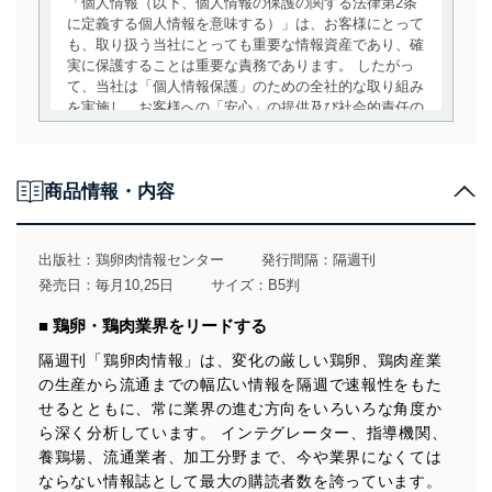
「個人情報（以下、個人情報の保護の関する法律第2条
に定義する個人情報を意味する）」は、お客様にとって
も、取り扱う当社にとっても重要な情報資産であり、確
実に保護することは重要な責務であります。 したがっ
て、当社は「個人情報保護」のための全社的な取り組み
を実施し、お客様への「安心」の提供及び社会的責任の
責務を果たすことを確実にいたします。
個人情報の取得・利用・提供について
商品情報・内容
当社は、個人情報の取得・利用・提供に際して、その利
用目的を明確にし、本人の同意を得たうえで利用目的の
達成に必要な範囲内で適法かつ公正な手段によって取
出版社：
鶏卵肉情報センター
発行間隔：隔週刊
得・利用・提供を行います。また、当社が保有している
発売日：毎月10,25日
サイズ：B5判
個人情報は、同意を得ずに目的外利用、第三者への提
供・開示は行いません。当社においてはこれらの取り組
■ 鶏卵・鶏肉業界をリードする
みを確実にするため、従業者等の教育を徹底してまいり
ます。また、目的外利用を行わないために、適切な管理
隔週刊「鶏卵肉情報」は、変化の厳しい鶏卵、鶏肉産業
措置を講じます。
の生産から流通までの幅広い情報を隔週で速報性をもた
せるとともに、常に業界の進む方向をいろいろな角度か
法令遵守
ら深く分析しています。 インテグレーター、指導機関、
当社は、個人情報に関連する法令、国が定める指針及び
養鶏場、流通業者、加工分野まで、今や業界になくては
その他の規範を遵守します。また、当社の管理の仕組み
ならない情報誌として最大の購読者数を誇っています。