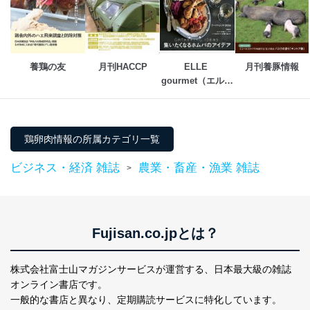
ソフトウェア等を導入し、自動更新 機能等の活用
により、これを最新状態としています。
情報システムの使用に伴う漏洩等の防止
メール等により個人データの含まれるファイルを
養鶏の友
月刊HACCP
ELLE 
月刊養豚情報
送信する場合に、当該ファイルへのパスワードを
gourmet（エル・
設定しています。
グルメ） 
個人情報保護マネジメントシステムの継続的改善
鶏卵肉情報の所属カテゴリ一覧
当社は、内部監査及びマネジメントレビューの機会を通
じて、個人情報保護マネジメントシステムを継続的に改
ビジネス・経済 雑誌
農業・畜産・漁業 雑誌
善し、常に最良の状態を維持します。
>
苦情及び相談受付け窓口
貴殿の個人情報及び当社の個人情報保護マネジメントシ
ステムに関するご相談及び苦情については以下までご連
Fujisan.co.jpとは？
絡ください。
適切、かつ迅速に対応させていただきます。
株式会社富士山マガジンサービスが運営する、
日本最大級の雑誌
株式会社富士山マガジンサービス 個人情報問い合わせ
オンライン書店です。
係
一般的な書店と異なり、
定期購読サービスに特化しています。
TEL：0570-200-223