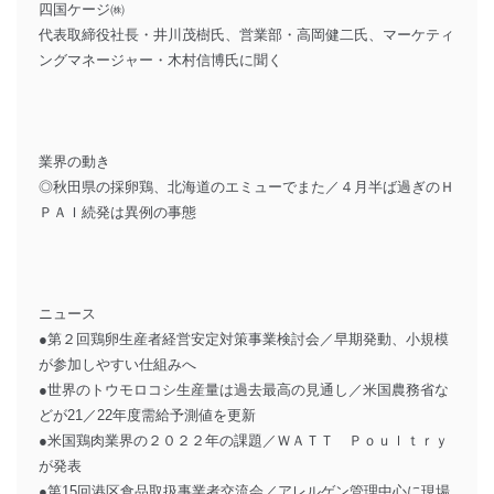
四国ケージ㈱
代表取締役社長・井川茂樹氏、営業部・高岡健二氏、マーケティ
ングマネージャー・木村信博氏に聞く
業界の動き
◎秋田県の採卵鶏、北海道のエミューでまた／４月半ば過ぎのＨ
ＰＡＩ続発は異例の事態
ニュース
●第２回鶏卵生産者経営安定対策事業検討会／早期発動、小規模
が参加しやすい仕組みへ
●世界のトウモロコシ生産量は過去最高の見通し／米国農務省な
どが21／22年度需給予測値を更新
●米国鶏肉業界の２０２２年の課題／ＷＡＴＴ Ｐｏｕｌｔｒｙ
が発表
●第15回港区食品取扱事業者交流会／アレルゲン管理中心に現場