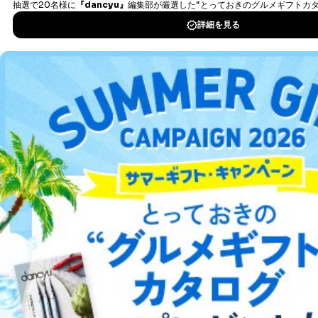
各SNS運営会社様にご請求いただきますようお願い致し
ます。
DOWNLOAD FOR IOS
３．個人情報の第三者提供について
DOWNLOAD FOR ANDROID
当社は、取得した個人情報を適切に管理し､あらかじめ
本人の同意を得ることなく第三者に提供することはあり
ません。ただし、次の場合は除きます。
ご利用方法はこちら
法令に基づく場合
人の生命､身体または財産の保護のために必要がある
場合であって、本人の同意を得ることが困難であると
き。
総合案内
公衆衛生の向上または児童の健全な育成の推進のため
に特に必要がある場合であって、本人の同意を得るこ
とが困難である場合。
アフィリエイト
採用情報
国の機関もしくは地方公共団体またはその委託を受け
た者が法令の定める事務を遂行することに対して協力
プレスリリース
お問い合わせ
する必要がある場合であって、本人の同意を得ること
により当該事務の遂行に支障を及ぼすおそれがあると
き。
利用規約
プライバシーポリシー
特定商取引法に基づく表示
会社案内
出版社の皆様へ
上記２．の利用目的を実施するために守秘義務を結ん
投資家の皆様へ
サイトマップ
だ企業に、業務の一部として個人情報の取扱いを委
託・提供する場合、その業務に必要な範囲で委託・提