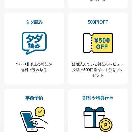
当社が取り扱う開示対象個人情報の利用目的は次のとお
りです。
No
個人情報の種類
利用目的
タダ読み
500円OFF
購入商品の配送のため
商品代金回収のため
ｅメール等による商品、サービ
ス、キャンペーン等の広告の案内
当社の定期購読サ
のため
1
ービス等をご利用
個人が特定できない形で取得した
の方の個人情報
閲覧履歴や購買履歴等の情報を分
析して、趣味・嗜好に
5,000冊以上の雑誌が
普段読んでいる雑誌のレビュー
応じた新商品・サービスに関する
無料で読み放題
投稿で
500円割ギフト券をプレ
広告のため
ゼント
当社にお問合わせ
お問い合わせ対応、トラブル対
2
いただいた方の個
処、オペレーター教育など応対品
人情報
質向上のため
カスタマーQ＆Aサイトの投稿内容
事前予約
割引や特典付き
の確認のため
ｅメール等によるカスタマーQ＆A
当社カスタマーQ＆
サイトのサービス内容のご案内の
3
Aサービス利用者
ため
ｅメール等による商品、サービ
ス、キャンペーン等の広告に関す