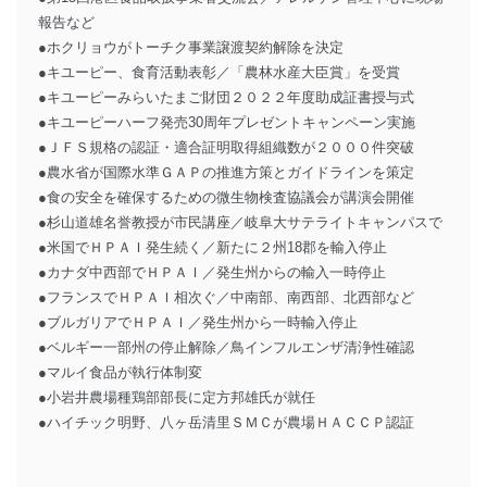
報告など
●ホクリョウがトーチク事業譲渡契約解除を決定
●キユーピー、食育活動表彰／「農林水産大臣賞」を受賞
●キユーピーみらいたまご財団２０２２年度助成証書授与式
●キユーピーハーフ発売30周年プレゼントキャンペーン実施
●ＪＦＳ規格の認証・適合証明取得組織数が２０００件突破
●農水省が国際水準ＧＡＰの推進方策とガイドラインを策定
●食の安全を確保するための微生物検査協議会が講演会開催
●杉山道雄名誉教授が市民講座／岐阜大サテライトキャンパスで
●米国でＨＰＡＩ発生続く／新たに２州18郡を輸入停止
●カナダ中西部でＨＰＡＩ／発生州からの輸入一時停止
●フランスでＨＰＡＩ相次ぐ／中南部、南西部、北西部など
●ブルガリアでＨＰＡＩ／発生州から一時輸入停止
●ベルギー一部州の停止解除／鳥インフルエンザ清浄性確認
●マルイ食品が執行体制変
●小岩井農場種鶏部部長に定方邦雄氏が就任
●ハイチック明野、八ヶ岳清里ＳＭＣが農場ＨＡＣＣＰ認証