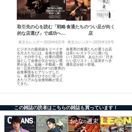
ータ（開示対象個人情報）の利用目的であり、下記4.の
開示等のご請求に対応させていただきます。
なお、6、7については、パートナー（提携企業）様又は
各SNS運営会社様にご請求いただきますようお願い致し
ます。
取引先の心を読む「戦略
食通たちのつい足が向く
的な店選び」で成功へと
店
３．個人情報の第三者提供について
導く
東京カレンダー 2026年6月号
東京カレンダー 2025年3月号
当社は、取得した個人情報を適切に管理し､あらかじめ
ビジネスの最前線をリードす
各業界の食通たちが通うお店
本人の同意を得ることなく第三者に提供することはあり
る大人たちには、会食が必要
は良いレストランに違いな
だ。その中でも、仕事の潤滑
い！2025年、あなたの「行き
ません。ただし、次の場合は除きます。
油として会食が欠かせない業
たい店リスト」に追加すべき
界がある。金融・不動産・商
優良店が続々登場。
法令に基づく場合
社・広告代理店の4つの業界の
人の生命､身体または財産の保護のために必要がある
会食事情をヒアリングした
ら、各業界がひそかに培って
場合であって、本人の同意を得ることが困難であると
きたリアルな会食戦略が見え
き。
てきた。
公衆衛生の向上または児童の健全な育成の推進のため
に特に必要がある場合であって、本人の同意を得るこ
とが困難である場合。
国の機関もしくは地方公共団体またはその委託を受け
この雑誌の読者はこちらの雑誌も買っています！
た者が法令の定める事務を遂行することに対して協力
する必要がある場合であって、本人の同意を得ること
により当該事務の遂行に支障を及ぼすおそれがあると
き。