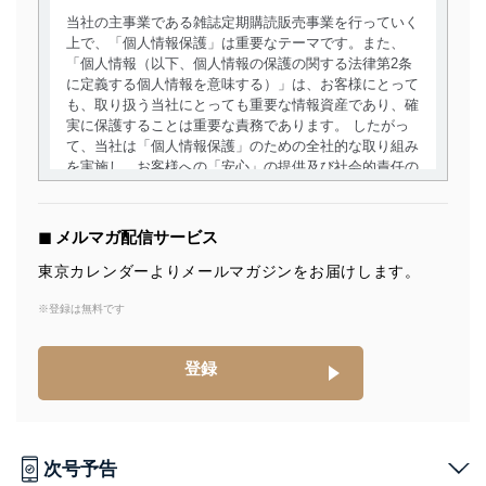
当社の主事業である雑誌定期購読販売事業を行っていく
上で、「個人情報保護」は重要なテーマです。また、
「個人情報（以下、個人情報の保護の関する法律第2条
に定義する個人情報を意味する）」は、お客様にとって
も、取り扱う当社にとっても重要な情報資産であり、確
実に保護することは重要な責務であります。 したがっ
て、当社は「個人情報保護」のための全社的な取り組み
を実施し、お客様への「安心」の提供及び社会的責任の
責務を果たすことを確実にいたします。
個人情報の取得・利用・提供について
◼︎ メルマガ配信サービス
当社は、個人情報の取得・利用・提供に際して、その利
東京カレンダーよりメールマガジンをお届けします。
用目的を明確にし、本人の同意を得たうえで利用目的の
達成に必要な範囲内で適法かつ公正な手段によって取
※登録は無料です
得・利用・提供を行います。また、当社が保有している
個人情報は、同意を得ずに目的外利用、第三者への提
登録
供・開示は行いません。当社においてはこれらの取り組
みを確実にするため、従業者等の教育を徹底してまいり
ます。また、目的外利用を行わないために、適切な管理
措置を講じます。
次号予告
法令遵守