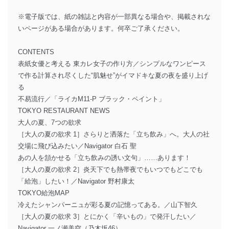
※電子版では、紙の雑誌と内容が一部異なる場合や、掲載されな
いページがある場合があります。何卒ご了承ください。
CONTENTS
表紙女優と考える 東カレ女子の作り方／シンプルなワンピース
で作る計算され尽くした“肌魅せ”がイマドキな夏の夜を盛り上げ
る
不易流行／「ライカM11-P ブラック・ペイント」
TOKYO RESTAURANT NEWS
大人の夏、7つの欲求
［大人の夏の欲求 1］さらりと洒落た「立ち飲み」へ。大人の社
交場に飛び込みたい／Navigator 白石 聖
あの人を頷かせる「立ち飲みの誘い文句」……あります！
［大人の夏の欲求 2］炎天下でも熱帯夜でもいつでもどこでも
「給泡」したい！／Navigator 野村康太
TOKYO給泡MAP
冷えたシャンパーニュが彩る夏の記憶ってある。／山下智久
［大人の夏の欲求 3］とにかく「辛いもの」で発汗したい／
Navigator 一ノ瀬美空（乃木坂46）