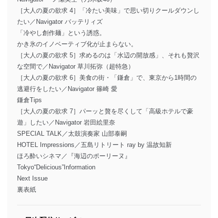
［大人の夏の欲求 4］「冷たい美味」で思い切りクールダウンし
たい／Navigator バッテリィズ
「冷やし創作麺」という誘惑。
かき氷のイノベーティブ化が止まらない。
［大人の夏の欲求 5］求めるのは「水辺の開放感」、それも贅沢
な空間で／Navigator 草川拓弥（超特急）
［大人の夏の欲求 6］美食の街・「鎌倉」で、東京から1時間の
逃避行をしたい／Navigator 篠崎 愛
鎌倉Tips
［大人の夏の欲求 7］パーッと贅を尽くして「高級ホテルで豪
遊」したい／Navigator 岩田絵里奈
SPECIAL TALK／太鼓演奏家 山部泰嗣
HOTEL Impressions／五島リトリート ray by 温故知新
ほろ酔いシネマ／『海辺のポーリーヌ』
Tokyo“Delicious”Information
Next Issue
裏表紙