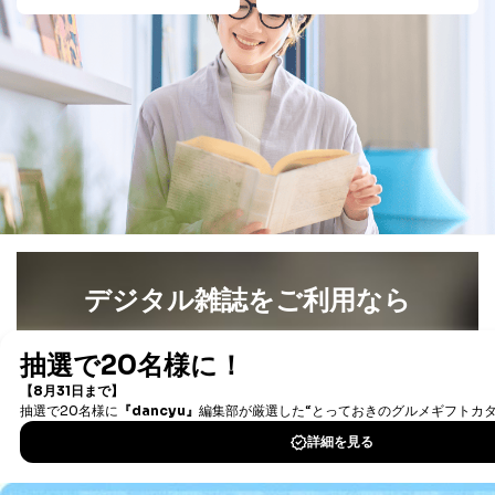
お取引先様：会社名、部署名、氏名、住所
株主様：氏名、住所、（会社名）
C.代理人様による開示等のご請求
開示等のご請求をすることについて代理人に委任する場
合は、前項の書類に加えて、下記書類をご同封くださ
い。
委任状
ご本人様が委任状に捺印し、捺印した印鑑の印鑑登
録証明書を添付してください。
代理人様が親権者などの法定代理人の場合は、委任
状に代えて、ご本人様との関係がわかる戸籍謄本も
しくは抄本、または住民票をご提出いただくことも
デジタル雑誌をご利用なら
可能です。
代理人本人であることを確認するための書類
最新号〜バックナンバーまで7000冊以上の雑誌
（電子
下記書類のうち、いずれかを同封してください。
（本籍地を塗りつぶしたものをご用意下さい。）
書籍）が無料で読み放題！
・運転免許証の写し
タダ読みサービス
を楽しもう！
・住民票の写し
・健康保険証の被保険者証の写し
DOWNLOAD FOR IOS
D.手数料について
利用目的の通知、開示対象個人情報の開示請求につ