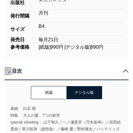
出版社
月刊
発行間隔
B4
サイズ
発売日
毎月21日
参考価格
[紙版]990円 [デジタル版]890円
目次
紙版
デジタル版
表紙 白石 聖
特集 大人の夏、7つの欲求
special shooting： 山下智久／一ノ瀬美空（乃木坂46）／岩田絵
里奈／草川拓弥（超特急）／篠崎 愛／野村康太／バッテリィズ