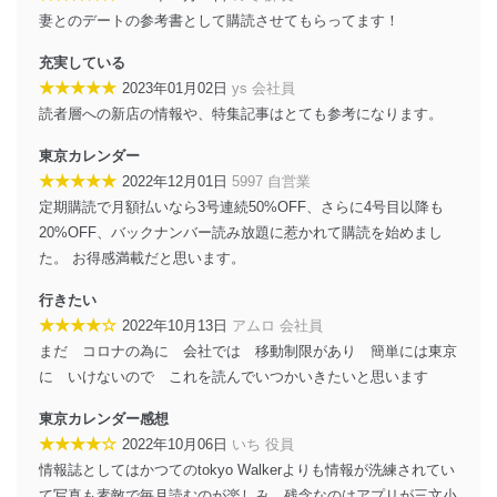
個人データを取り扱う機器等のオペレーティング
妻とのデートの参考書として購読させてもらってます！
システムを最新の状態に保持しています。
個人データを取り扱う機器等にセキュリティ対策
充実している
ソフトウェア等を導入し、自動更新 機能等の活用
★★★★★
2023年01月02日
ys 会社員
により、これを最新状態としています。
読者層への新店の情報や、特集記事はとても参考になります。
情報システムの使用に伴う漏洩等の防止
東京カレンダー
メール等により個人データの含まれるファイルを
★★★★★
2022年12月01日
5997 自営業
送信する場合に、当該ファイルへのパスワードを
設定しています。
定期購読で月額払いなら3号連続50%OFF、さらに4号目以降も
20%OFF、バックナンバー読み放題に惹かれて購読を始めまし
個人情報保護マネジメントシステムの継続的改善
た。 お得感満載だと思います。
当社は、内部監査及びマネジメントレビューの機会を通
行きたい
じて、個人情報保護マネジメントシステムを継続的に改
★★★★☆
2022年10月13日
アムロ 会社員
善し、常に最良の状態を維持します。
まだ コロナの為に 会社では 移動制限があり 簡単には東京
苦情及び相談受付け窓口
に いけないので これを読んでいつかいきたいと思います
貴殿の個人情報及び当社の個人情報保護マネジメントシ
東京カレンダー感想
ステムに関するご相談及び苦情については以下までご連
★★★★☆
2022年10月06日
いち 役員
絡ください。
情報誌としてはかつてのtokyo Walkerよりも情報が洗練されてい
適切、かつ迅速に対応させていただきます。
て写真も素敵で毎月読むのが楽しみ。残念なのはアプリが三文小