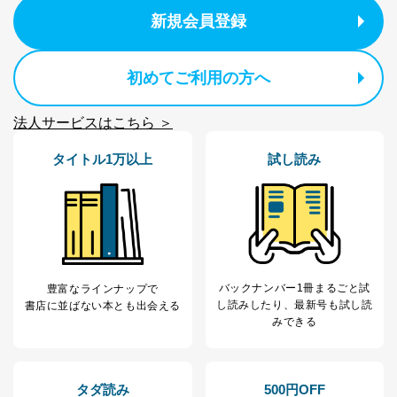
本人又は第三者の生命、身体、財産その他の権利利益を
害するおそれがある場合
新規会員登録
②利用目的を本人に通知し、又は公表することによって
当該事業者の権利又は正当な利益を害するおそれがある
場合
初めてご利用の方へ
③国の機関又は地方公共団体が法令の定める事務を遂行
することに対して協力する必要がある場合であって、利
用目的を本人に通知し、又は公表することによって当該
法人サービスはこちら ＞
事務の遂行に支障を及ぼすおそれがあるとき
④開示対象個人情報の利用目的が明らかな場合
タイトル1万以上
試し読み
開示対象個人情報については、保有個人データの本人ま
たはその代理人からの利用目的の通知、開示、変更等
（内容の訂正、追加または削除）、利用停止等（「利用
の停止または消去」「第三者への提供の停止」）の求め
に対応させていただいております。 当社顧客の皆様の
個人情報は「マイページ」にログインしていただくこと
バックナンバー1冊まるごと試
豊富なラインナップで
で、訂正、追加、変更を行っていただくことが出来ま
し読み
したり、最新号も試し読
書店に並ばない本とも出会える
す。マイページをご利用いただけない方、その他の方に
みできる
つきましては、下記Aをご覧ください。 また、ご登録い
ただいた個人情報のうち、市町村などの名称および郵便
番号、金融機関の名称あるいはクレジットカードの有効
期限など、商品のお届けやご請求を行う上で支障がある
タダ読み
500円OFF
情報に変更があった場合には、当社が登録情報を変更さ