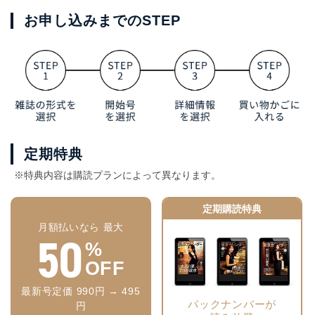
お申し込みまでのSTEP
定期特典
※特典内容は購読プランによって異なります。
定期購読特典
月額払いなら 最大
50
%
OFF
最新号定価 990円 → 495
バックナンバーが
円