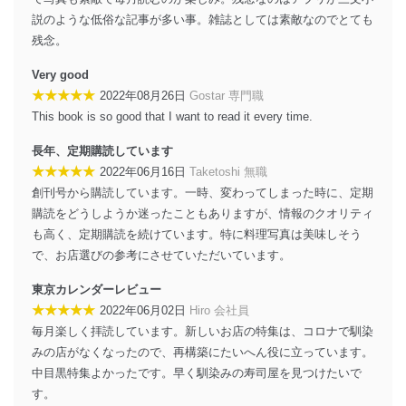
株式会社富士山マガジンサービス 個人情報問い合わせ
説のような低俗な記事が多い事。雑誌としては素敵なのでとても
係
残念。
TEL：0570-200-223
FAX：03-5459-7073
Very good
e-mail：
cs@fujisan.co.jp
★★★★★
2022年08月26日
Gostar 専門職
改訂：2025年2月20日
This book is so good that I want to read it every time.
制定：2005年4月1日
株式会社富士山マガジンサービス
長年、定期購読しています
代表取締役会長 西野 伸一郎
★★★★★
2022年06月16日
Taketoshi 無職
個人情報の取扱いについて
創刊号から購読しています。一時、変わってしまった時に、定期
購読をどうしようか迷ったこともありますが、情報のクオリティ
１．個人情報保護管理者
も高く、定期購読を続けています。特に料理写真は美味しそう
で、お店選びの参考にさせていただいています。
当社は以下の個人情報保護管理者を設置し、個人情報保
護管理者の責任のもと、個人情報を取得・アクセス・利
東京カレンダーレビュー
用・提供・管理いたします。
★★★★★
2022年06月02日
Hiro 会社員
東京都渋谷区南平台町16-11
毎月楽しく拝読しています。新しいお店の特集は、コロナで馴染
株式会社富士山マガジンサービス
みの店がなくなったので、再構築にたいへん役に立っています。
代表取締役会長 西野 伸一郎
中目黒特集よかったです。早く馴染みの寿司屋を見つけたいで
個人情報保護管理者: 経営管理グループディレクター 前
す。
田 嘉也