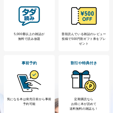
せていただく場合があります。
A.開示等の求めの申し出先、提出していただく書面等
開示等の求めは、電話又は電子メールにて下記までお申
し付けください。開示等の求めに際して提出していただ
く書面等については、その際にご案内いたします。
5,000冊以上の雑誌が
普段読んでいる雑誌のレビュー
■電話による場合
無料で読み放題
投稿で
500円割ギフト券をプレ
TEL:0570-200-223
ゼント
株式会社富士山マガジンサービス 個人情報問い合わせ
係
受付時間：10:00～17:00（土、日、祝、年末年始休業）
事前予約
割引や特典付き
■電子メールによる場合
e-mail：
cs@fujisan.co.jp
B.開示等の対応に際して、以下記載の項目のうち2項目
以上での本人確認を実施させていただきます。
商品を購入された個人のお客様：氏名、住所、電話番
号、顧客番号、メールアドレス
商品を購入された法人のお客様：氏名、会社名、部署
気になる本は
発売日前から事前
定期購読なら
名、会社住所、電話番号、顧客番号、メールアドレス
予約可能
お得に本が読めて
採用に応募された方：氏名、住所、所属学校（会社）
送料無料の雑誌も！
名