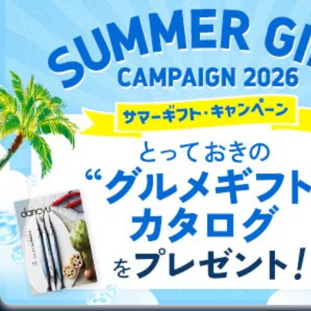
いては、1回の申請ごとに手数料、郵送料が必要で
DOWNLOAD FOR ANDROID
す。
郵送料：860円（内訳：定形110円、書留480円、本
人限定受取郵便270円)
ご利用方法はこちら
(2024年10月1日現在)
※上記郵送料は国内郵便の場合の費用です。国外へ
の郵送の場合は、実費をご負担いただきます。
手数料等の支払方法
費用のお支払方法は、郵送料分の郵便定額小為替を
総合案内
申請書類に同封してください。
(郵便局にお支払いいただく手数料は申請者のご負担
アフィリエイト
採用情報
です。また、郵便定額小為替は無記名でお願いしま
す。) なお、郵送料は郵便定額小為替に代えて同額
プレスリリース
お問い合わせ
分の切手でお支払いいただくこともできます。
E.開示等の求めに対する回答方法
申請者の申請書面記載宛に書面（eメール含む）によっ
利用規約
プライバシーポリシー
特定商取引法に基づく表示
会社案内
出版社の皆様へ
投資家の皆様へ
サイトマップ
て回答いたします。書面以外での方法による回答をご希
望される方は、手続き時にその旨ご連絡ください。
F.非開示事由について
以下の(1)～(7)に該当する場合は、非開示とさせていた
だきます。非開示を決定した場合は、その旨、理由を付
記して通知いたします。
©︎2002 FUJISAN MAGAZINE SERVICE CO., Ltd.