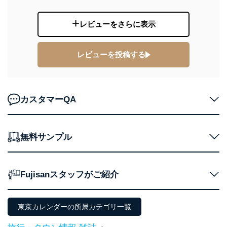
２．利用目的
レビューをさらに表示
当社が取り扱う開示対象個人情報の利用目的は次のとお
りです。
レビューを投稿する
No
個人情報の種類
利用目的
購入商品の配送のため
商品代金回収のため
ｅメール等による商品、サービ
ス、キャンペーン等の広告の案内
カスタマーQA
当社の定期購読サ
のため
1
ービス等をご利用
個人が特定できない形で取得した
の方の個人情報
閲覧履歴や購買履歴等の情報を分
析して、趣味・嗜好に
無料サンプル
応じた新商品・サービスに関する
広告のため
当社にお問合わせ
お問い合わせ対応、トラブル対
Fujisanスタッフがご紹介
2
いただいた方の個
処、オペレーター教育など応対品
人情報
質向上のため
カスタマーQ＆Aサイトの投稿内容
の確認のため
東京カレンダーの所属カテゴリ一覧
ｅメール等によるカスタマーQ＆A
当社カスタマーQ＆
サイトのサービス内容のご案内の
3