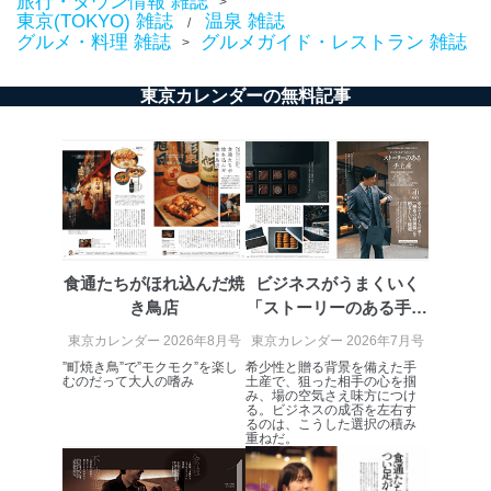
旅行・タウン情報 雑誌
>
Aサービス利用者
ため
東京(TOKYO) 雑誌
温泉 雑誌
/
ｅメール等による商品、サービ
グルメ・料理 雑誌
グルメガイド・レストラン 雑誌
>
ス、キャンペーン等の広告に関す
るご案内のため
東京カレンダーの無料記事
採用応募者の方の
4
採用選考、ご連絡のため
個人情報
当社の従業者の個
人事、総務などの雇用管理等のた
5
人情報
め
パートナー（提携
購入商品配送のため
企業）からの委託
提携企業及びお客様がご購入され
により当社の
た商品の発売元企業からのｅメー
6
定期購読サービス
ル等による商品、
等をご利用の方の
サービス、キャンペーン等の広告
食通たちがほれ込んだ焼
ビジネスがうまくいく
個人情報
に関するご案内のため
き鳥店
「ストーリーのある手土
当社のサービス利用状況の把握お
よびその分析のため
産」
東京カレンダー 2026年8月号
東京カレンダー 2026年7月号
お問い合わせ対応、トラブル対
SNS公式アカウン
”町焼き鳥”で”モクモク”を楽し
希少性と贈る背景を備えた手
処、オペレーター教育など応対品
7
トに登録された方
むのだって大人の嗜み
土産で、狙った相手の心を掴
質向上のため
み、場の空気さえ味方につけ
の個人情報
る。ビジネスの成否を左右す
その他当社のプライバシーポリシ
るのは、こうした選択の積み
ー等にて公表する利用目的達成の
重ねだ。
ため
※上記の利用目的のうちNo.1～5については保有個人デ