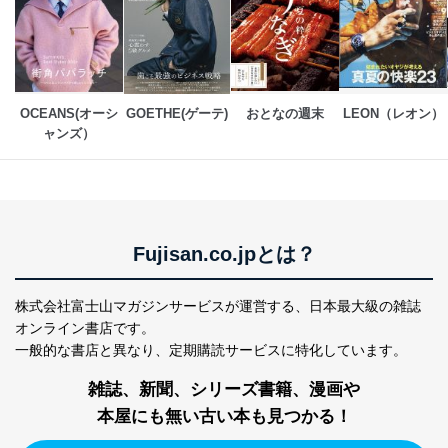
上記２．の利用目的を実施するために守秘義務を結ん
だ企業に、業務の一部として個人情報の取扱いを委
託・提供する場合、その業務に必要な範囲で委託・提
供先企業に個人情報を開示することがあります。
委託・提供先企業は具体的には以下のような企業です
が、これらに限りません。
OCEANS(オーシ
GOETHE(ゲーテ)
おとなの週末
LEON（レオン）
委託先：カスタマーサポート支援会社 、クレジッ
ャンズ）
トカード決済などの決済代行・料金回収会社、広
告配信サービス会社
提供先：出版社、出版物発売元、卸売会社、販売
店など商品の供給者、梱包会社、配送会社、新聞
販売店などの梱包・配送・配達会社
４．開示対象個人情報の「開示」「訂正」等の請求につ
Fujisan.co.jpとは？
いて
株式会社富士山マガジンサービスが運営する、
日本最大級の雑誌
当社は、本人から、開示対象個人情報について利用目的
の通知を求められた場合には、遅滞なくこれに応じま
オンライン書店です。
す。ただし、以下①～④のいずれかに該当する場合は、
一般的な書店と異なり、
定期購読サービスに特化しています。
利用目的の通知を行なうことはできません。そのとき
は、本人に遅滞無くその旨を通知するとともに、理由を
雑誌、新聞、シリーズ書籍、漫画や
説明させていただきます。
本屋にも無い古い本も見つかる！
①利用目的を本人に通知し、又は公表することによって