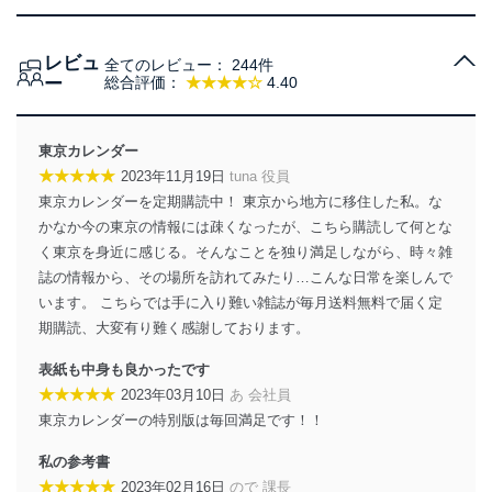
当社は、個人情報に関連する法令、国が定める指針及び
その他の規範を遵守します。また、当社の管理の仕組み
レビュ
全てのレビュー：
244件
に、これらの法令及びその他の規範を常に適合させま
ー
総合評価：
★★★★☆
4.40
す。
個人情報の安全管理措置
東京カレンダー
当社は、個人情報の正確性及び安全性を確保するため
★★★★★
2023年11月19日
tuna 役員
に、下記セキュリティ対策をはじめとする安全対策を実
東京カレンダーを定期購読中！ 東京から地方に移住した私。な
施し、個人情報の漏えい、滅失またはき損の防止及び是
かなか今の東京の情報には疎くなったが、こちら購読して何とな
正に努めます。
く東京を身近に感じる。そんなことを独り満足しながら、時々雑
アクセス制御
誌の情報から、その場所を訪れてみたり…こんな日常を楽しんで
個人データを取り扱うことのできる機器及び当該
います。 こちらでは手に入り難い雑誌が毎月送料無料で届く定
機器を取り扱う従業者を明確化し、 個人データへ
の不要なアクセスを防止しています。
期購読、大変有り難く感謝しております。
アクセス者の識別と認証
表紙も中身も良かったです
機器に標準装備されているユーザー制御機能（ユ
★★★★★
2023年03月10日
あ 会社員
ーザーアカウント制御）により、個人情報データ
東京カレンダーの特別版は毎回満足です！！
ベース等を取り扱う情報システムを使用する従業
者を識別・認証しています。
私の参考書
★★★★★
2023年02月16日
ので 課長
外部からの不正アクセス等の防止