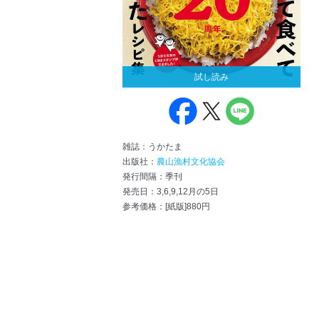
試し読み
雑誌：うかたま
出版社：
農山漁村文化協会
発行間隔：季刊
発売日：3,6,9,12月の5日
参考価格：[紙版]880円