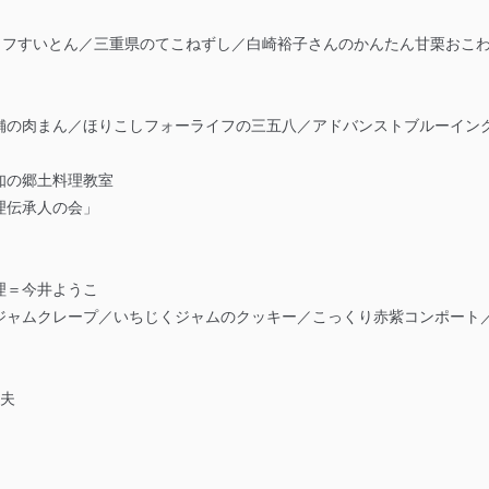
のポトフすいとん／三重県のてこねずし／白崎裕子さんのかんたん甘栗おこ
舗の肉まん／ほりこしフォーライフの三五八／アドバンストブルーイング
知の郷土料理教室
理伝承人の会」
理＝今井ようこ
ジャムクレープ／いちじくジャムのクッキー／こっくり赤紫コンポート
暢夫