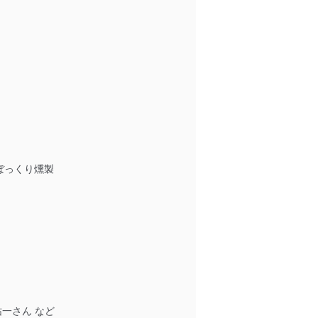
ぼっくり燻製
一さん など