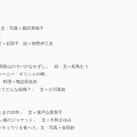
ー」文・写真＝鵜沢美穂子
」
文＝石田千 絵＝牧野伊三夫
「和歌山のサバのなれずし」 絵・文＝松鳥むう
ャーニー「ギリシャの蛸」
 料理＝鴨志田佑衣
”ってどんな組織？」 文＝小川真如
まの20年」 文＝瀬戸山美智子
テン族のジャケット」 文＝大和まゆみ
いキュウリを食べろ」文・写真＝金田妙