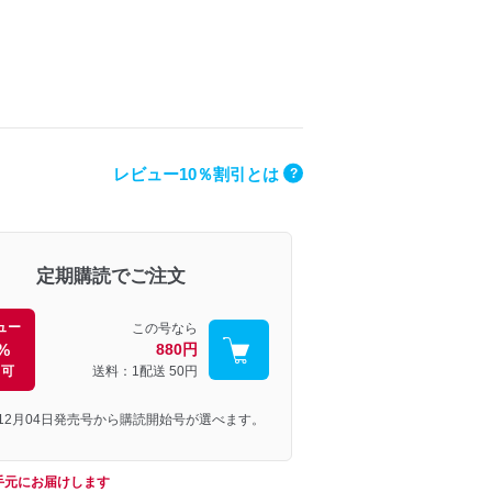
レビュー10％割引とは
?
定期購読でご注文
ュー
この号なら
%
880円
引可
送料：1配送
50円
年12月04日発売号から購読開始号が選べます。
手元にお届けします