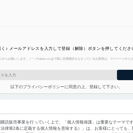
く♪ メールアドレスを入力して登録（解除）ボタンを押してくださ
からお願いします。／~＼Fujisan.co.jpで既に定期購読をなさっているお客様は、マイページ
以下のプライバシーポリシーに同意の上、登録して下さい。
期購読販売事業を行っていく上で、「個人情報保護」は重要なテーマで
る法律第2条に定義する個人情報を意味する）」は、お客様にとっても、