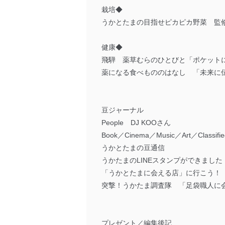
栽培◆
うかとたまの目指せピカピカ野菜 監
健康◆
飛騨 薬草むらのひとびと「ポケット
薬になる食べもののはなし 「未来に
豆ジャーナル
People DJ KOOさん
Book／Cinema／Music／Art／Classifie
うかとたまの豆通信
うかたまのLINEスタンプができました
「うかとたまに会える店」に行こう！
突撃！うかたま調査隊 「足袋職人に
プレゼント／編集後記