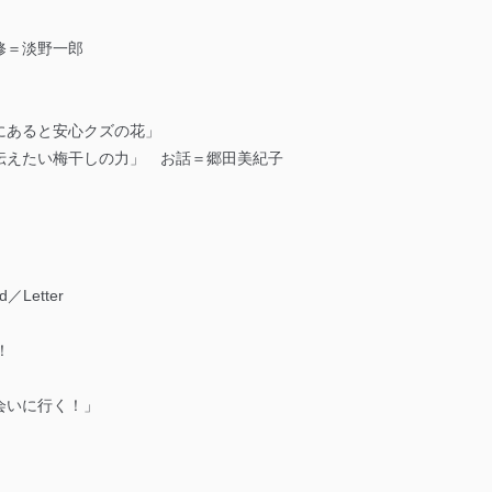
修＝淡野一郎
にあると安心クズの花」
伝えたい梅干しの力」 お話＝郷田美紀子
d／Letter
！
会いに行く！」