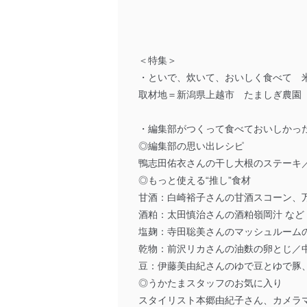
＜特集＞
・といで、炊いて、おいしく食べて 
取材地＝新潟県上越市 たましぎ農園
・編集部がつくって食べておいしかっ
◎編集部の思い出レシピ
鴨志田佑衣さんの干し大根のステーキ
◎もっと使える“推し”食材
甘酒：白崎裕子さんの甘酒スコーン、
酒粕：太田慎治さんの酒粕嶺岡汁 など
塩麹：寺田聡美さんのマッシュルーム
乾物：前沢リカさんの油麩の卵とじ／
豆：伊藤美由紀さんのゆで豆とゆで豚
◎うかたまスタッフのお気に入り
スタイリスト本郷由紀子さん、カメラマ