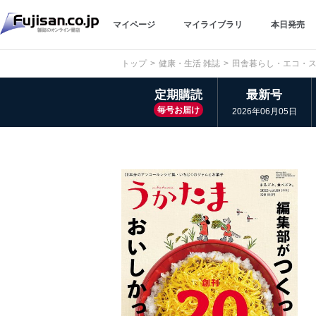
マイページ
マイライブラリ
本日発売
トップ
健康・生活 雑誌
田舎暮らし・エコ・ス
定期購読
最新号
毎号お届け
2026年06月05日