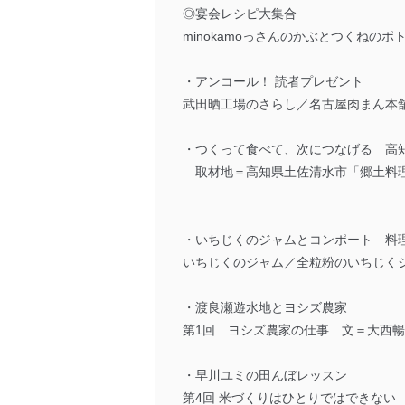
◎宴会レシピ大集合
minokamoっさんのかぶとつくね
・アンコール！ 読者プレゼント
武田晒工場のさらし／名古屋肉まん本
・つくって食べて、次につなげる 高
取材地＝高知県土佐清水市「郷土料
・いちじくのジャムとコンポート 料
いちじくのジャム／全粒粉のいちじく
・渡良瀬遊水地とヨシズ農家
第1回 ヨシズ農家の仕事 文＝大西
・早川ユミの田んぼレッスン
第4回 米づくりはひとりではできない