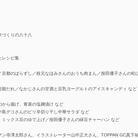
米づくりの八十八
たレシピ集
／京都のばらずし／枝元なほみさんのおうち肉まん／按田優子さんの松
万能だれ／なかじさんの甘酒と豆乳ヨーグルトのアイスキャンディ など
のから揚げ、青菜の塩麹漬け など
中島デコさんのピリ辛切り干し中華サラダ など
、ミックス豆のゆで上げ／按田優子さんの緑豆チャーハン など
ン寺澤太郎さん、イラストレーター山中正大さん、TOPPAN GC真下祐