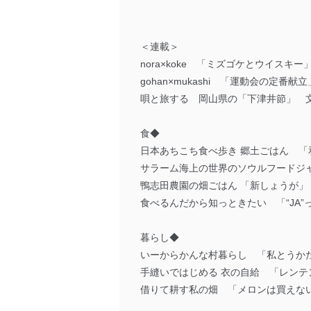
＜連載＞
nora×koke 「ミズゴケとウイスキ
gohan×mukashi 「運動会の定番献立
唄と旅する 岡山県の「下津井節」 
食◆
日本あちこち食べ歩き 郷土ごはん 
サラーム海上の世界のソウルフードジ
鴨志田農園の畑ごはん 「新しょうが」
食べるんだから知っときたい 「“JA
暮らし◆
いーからかんな村暮らし 「私とうかた
手縫いではじめる 衣の自給 「レン
借りて耕す私の畑 「メロンは買えな