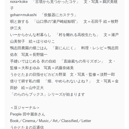
nora×koke 「古墳から見つかったコケ」 文・写真＝鵜沢美穂
子
gohan×mukashi 「炊飯器にカステラ」
唄と旅する 「山口県の“瀬戸崎組鯨唄”」 文＝石田千 絵＝牧野
伊三夫
いーからかんな村暮らし 「村を離れる高校生たち」 文＝瀬戸
山美智子 絵＝ほりゆりこ
鴨志田農園の畑ごはん 「新にんにく」 料理・レシピ＝鴨志田
佑衣 写真＝長野陽一
手縫いではじめる 衣の自給 「直線裁ちの吊りズボン」 文・
監修＝大和まゆみ 写真＝武藤奈緒美
うかとたまの目指せピカピカ野菜 文・写真・監修＝淡野一郎
借りて耕す私の畑 「畑、やめられないよね？」 文・写真＝金
田妙 絵＝山中正大
「のらのらブックス」シリーズが始まります
＜豆ジャーナル＞
People 田中麗奈さん
Book／Cinema／Music／Art／Classified／Letter
うかとたまの豆通信