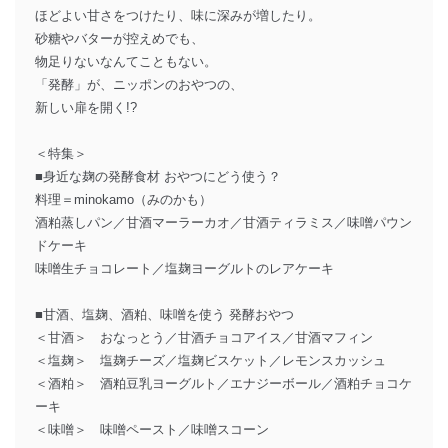
ほどよい甘さをつけたり、味に深みが増したり。
砂糖やバターが控えめでも、
物足りないなんてこともない。
「発酵」が、ニッポンのおやつの、
新しい扉を開く!?
＜特集＞
■身近な麹の発酵食材 おやつにどう使う？
料理＝minokamo（みのかも）
酒粕蒸しパン／甘酒マーラーカオ／甘酒ティラミス／味噌パウン
ドケーキ
味噌生チョコレート／塩麹ヨーグルトのレアケーキ
■甘酒、塩麹、酒粕、味噌を使う 発酵おやつ
＜甘酒＞ おなっとう／甘酒チョコアイス／甘酒マフィン
＜塩麹＞ 塩麹チーズ／塩麹ビスケット／レモンスカッシュ
＜酒粕＞ 酒粕豆乳ヨーグルト／エナジーボール／酒粕チョコケ
ーキ
＜味噌＞ 味噌ペースト／味噌スコーン