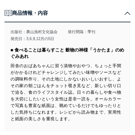
個人情報の取得・利用・提供について
商品情報・内容
当社は、個人情報の取得・利用・提供に際して、その利
用目的を明確にし、本人の同意を得たうえで利用目的の
達成に必要な範囲内で適法かつ公正な手段によって取
出版社：
農山漁村文化協会
発行間隔：季刊
得・利用・提供を行います。また、当社が保有している
発売日：3,6,9,12月の5日
個人情報は、同意を得ずに目的外利用、第三者への提
供・開示は行いません。当社においてはこれらの取り組
■ 食べることは暮らすこと 穀物の神様「うかたま」のめ
みを確実にするため、従業者等の教育を徹底してまいり
ぐみあれ
ます。また、目的外利用を行わないために、適切な管理
措置を講じます。
田舎のおばあちゃんに習う漬物やおやつ、ちょっと手間
がかかるけれどチャレンジしてみたい味噌やソースなど
法令遵守
の調味料作り、その土地にしかないおいしいおすし、よ
当社は、個人情報に関連する法令、国が定める指針及び
その家の朝ごはんをチョット覗き見など、新しい切り口
その他の規範を遵守します。また、当社の管理の仕組み
で迫る、食のライフスタイル誌。日々の暮らしや食べ物
に、これらの法令及びその他の規範を常に適合させま
を大切にしたいという女性は是非一読を。オールカラー
す。
で写真も豊富な紙面は、眺めているだけでもゆったりと
した気持ちになれます。レシピから読み物まで、実用性
個人情報の安全管理措置
と紙面の美しさを重視します。
当社は、個人情報の正確性及び安全性を確保するため
に、下記セキュリティ対策をはじめとする安全対策を実