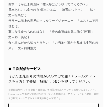
突撃！うかたま調査隊「雛人形はどうやってつくるの？」
日本あちこち食べ歩き 郷土ごはん 「埼玉のつとっこ」 絵・
文＝松鳥むう
サラーム海上の世界のソウルフードジャーニー 「エストニア料
理とは」
薬になる食べもののはなし 「春の山菜は心臓に働く“苦”剤」
文＝郷田美紀子
食べるんだから知っときたい 「ご当地牛乳から見える牛乳の未
来」 文＝前田浩史
◼︎ 目次配信サービス
うかたま最新号の情報がメルマガで届く♪ メールアドレ
スを入力して登録（解除）ボタンを押してください。
※登録は無料です ※登録・解除は、各雑誌の商品ページからお願いします。／~＼
Fujisan.co.jpで既に定期購読をなさっているお客様は、マイページからも登録・解除
及び宛先メールアドレスの変更手続きが可能です。