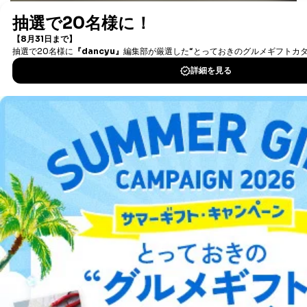
ません。ただし、次の場合は除きます。
最新号〜バックナンバーまで7000冊以上の雑誌
（電子
書籍）が無料で読み放題！
法令に基づく場合
タダ読みサービス
を楽しもう！
人の生命､身体または財産の保護のために必要がある
場合であって、本人の同意を得ることが困難であると
き。
DOWNLOAD FOR IOS
公衆衛生の向上または児童の健全な育成の推進のため
に特に必要がある場合であって、本人の同意を得るこ
とが困難である場合。
DOWNLOAD FOR ANDROID
国の機関もしくは地方公共団体またはその委託を受け
た者が法令の定める事務を遂行することに対して協力
する必要がある場合であって、本人の同意を得ること
ご利用方法はこちら
により当該事務の遂行に支障を及ぼすおそれがあると
き。
上記２．の利用目的を実施するために守秘義務を結ん
だ企業に、業務の一部として個人情報の取扱いを委
託・提供する場合、その業務に必要な範囲で委託・提
総合案内
供先企業に個人情報を開示することがあります。
委託・提供先企業は具体的には以下のような企業です
アフィリエイト
採用情報
が、これらに限りません。
委託先：カスタマーサポート支援会社 、クレジッ
プレスリリース
お問い合わせ
トカード決済などの決済代行・料金回収会社、広
告配信サービス会社
提供先：出版社、出版物発売元、卸売会社、販売