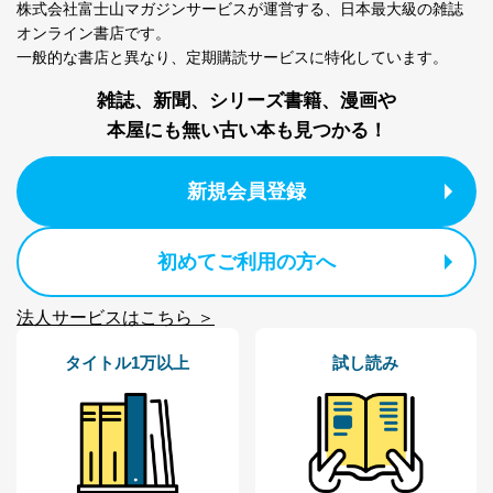
株式会社富士山マガジンサービスが運営する、
日本最大級の雑誌
個人情報の取扱いについて
オンライン書店です。
一般的な書店と異なり、
定期購読サービスに特化しています。
１．個人情報保護管理者
雑誌、新聞、シリーズ書籍、漫画や
当社は以下の個人情報保護管理者を設置し、個人情報保
本屋にも無い古い本も見つかる！
護管理者の責任のもと、個人情報を取得・アクセス・利
用・提供・管理いたします。
新規会員登録
東京都渋谷区南平台町16-11
株式会社富士山マガジンサービス
代表取締役会長 西野 伸一郎
個人情報保護管理者: 経営管理グループディレクター 前
初めてご利用の方へ
田 嘉也
法人サービスはこちら ＞
２．利用目的
当社が取り扱う開示対象個人情報の利用目的は次のとお
タイトル1万以上
試し読み
りです。
No
個人情報の種類
利用目的
購入商品の配送のため
商品代金回収のため
ｅメール等による商品、サービ