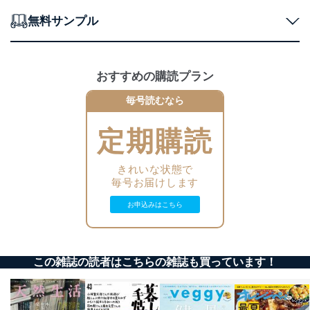
施し、個人情報の漏えい、滅失またはき損の防止及び是
正に努めます。
無料サンプル
アクセス制御
個人データを取り扱うことのできる機器及び当該
機器を取り扱う従業者を明確化し、 個人データへ
の不要なアクセスを防止しています。
おすすめの購読プラン
毎号読むなら
アクセス者の識別と認証
機器に標準装備されているユーザー制御機能（ユ
ーザーアカウント制御）により、個人情報データ
定期購読
ベース等を取り扱う情報システムを使用する従業
者を識別・認証しています。
きれいな状態で
外部からの不正アクセス等の防止
毎号お届けします
個人データを取り扱う機器等のオペレーティング
システムを最新の状態に保持しています。
お申込みはこちら
個人データを取り扱う機器等にセキュリティ対策
ソフトウェア等を導入し、自動更新 機能等の活用
により、これを最新状態としています。
この雑誌の読者はこちらの雑誌も買っています！
情報システムの使用に伴う漏洩等の防止
メール等により個人データの含まれるファイルを
送信する場合に、当該ファイルへのパスワードを
設定しています。