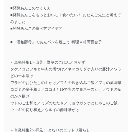
■発酵あんこのつくり方
■発酵あんこをもっとおいしく食べたい！ おだんご先生と考えて
みました
■発酵あんこの食べ方アイデア
■「酒粕酵母」であんパンを焼こう 料理＝相田百合子
＜単発特集1＞山菜・野草のごはんとおかず
タケノコとフキと牛肉の煮つけ／ネマガリダケ入りの豚汁／ワラ
ビの一本漬け
ワラビのおひたしの山かけ／フキの炊き込みご飯／フキの葉味噌
コゴミの辛子和え／コゴミとゆで卵のマヨネーズがけ／ウドの葉
のかき揚げ
ウドのごま和え／ミズのたたき／ミョウガタケとじゃこのご飯
ウコギの切り和え／ウルイの酢味噌がけ
＜単発特集2＞拝見！ となりのニワトリ暮らし