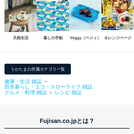
個人情報保護マネジメントシステムの継続的改善
当社は、内部監査及びマネジメントレビューの機会を通
じて、個人情報保護マネジメントシステムを継続的に改
善し、常に最良の状態を維持します。
天然生活
暮しの手帖
Veggy（ベジィ）
オレンジページ
苦情及び相談受付け窓口
貴殿の個人情報及び当社の個人情報保護マネジメントシ
ステムに関するご相談及び苦情については以下までご連
絡ください。
うかたまの所属カテゴリ一覧
適切、かつ迅速に対応させていただきます。
健康・生活 雑誌
>
株式会社富士山マガジンサービス 個人情報問い合わせ
田舎暮らし・エコ・スローライフ 雑誌
係
グルメ・料理 雑誌
レシピ 雑誌
>
TEL：0570-200-223
FAX：03-5459-7073
e-mail：
cs@fujisan.co.jp
改訂：2025年2月20日
Fujisan.co.jpとは？
制定：2005年4月1日
株式会社富士山マガジンサービス
代表取締役会長 西野 伸一郎