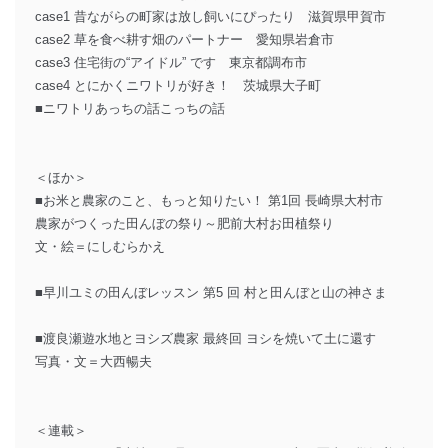
case1 昔ながらの町家は放し飼いにぴったり 滋賀県甲賀市
case2 草を食べ耕す畑のパートナー 愛知県岩倉市
case3 住宅街の“アイドル” です 東京都調布市
case4 とにかくニワトリが好き！ 茨城県大子町
■ニワトリあっちの話こっちの話
＜ほか＞
■お米と農家のこと、もっと知りたい！ 第1回 長崎県大村市
農家がつくった田んぼの祭り～肥前大村お田植祭り
文・絵＝にしむらかえ
■早川ユミの田んぼレッスン 第5 回 村と田んぼと山の神さま
■渡良瀬遊水地とヨシズ農家 最終回 ヨシを焼いて土に還す
写真・文＝大西暢夫
＜連載＞