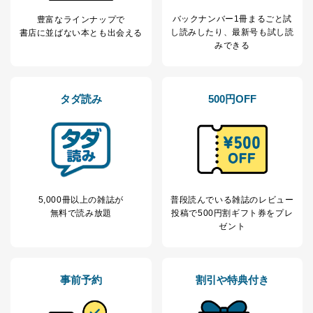
ス、キャンペーン等の広告の案内
当社の定期購読サ
のため
バックナンバー1冊まるごと試
豊富なラインナップで
1
ービス等をご利用
個人が特定できない形で取得した
し読み
したり、最新号も試し読
書店に並ばない本とも出会える
の方の個人情報
閲覧履歴や購買履歴等の情報を分
みできる
析して、趣味・嗜好に
応じた新商品・サービスに関する
広告のため
当社にお問合わせ
お問い合わせ対応、トラブル対
タダ読み
500円OFF
2
いただいた方の個
処、オペレーター教育など応対品
人情報
質向上のため
カスタマーQ＆Aサイトの投稿内容
の確認のため
ｅメール等によるカスタマーQ＆A
当社カスタマーQ＆
サイトのサービス内容のご案内の
3
Aサービス利用者
ため
5,000冊以上の雑誌が
普段読んでいる雑誌のレビュー
ｅメール等による商品、サービ
無料で読み放題
投稿で
500円割ギフト券をプレ
ス、キャンペーン等の広告に関す
ゼント
るご案内のため
採用応募者の方の
4
採用選考、ご連絡のため
個人情報
当社の従業者の個
人事、総務などの雇用管理等のた
5
事前予約
割引や特典付き
人情報
め
パートナー（提携
購入商品配送のため
企業）からの委託
提携企業及びお客様がご購入され