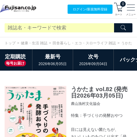
0
ログイン/
新規無料
登録
カート
メニュー
トップ
健康・生活 雑誌
田舎暮らし・エコ・スローライフ 雑誌
うかたま
定期購読
最新号
次号
バック
毎号お届け
2026年06月05日
2026年09月04日
うかたま vol.82 (発売
日2026年03月05日)
農山漁村文化協会
特集：手づくりの発酵おやつ
目には見えない菌たちが、
おいしいものをつくり出す「発