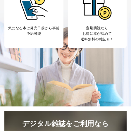
により当社の
た商品の発売元企業からのｅメー
6
定期購読サービス
ル等による商品、
等をご利用の方の
サービス、キャンペーン等の広告
個人情報
に関するご案内のため
当社のサービス利用状況の把握お
気になる本は
発売日前から事前
定期購読なら
よびその分析のため
予約可能
お得に本が読めて
お問い合わせ対応、トラブル対
送料無料の雑誌も！
SNS公式アカウン
処、オペレーター教育など応対品
7
トに登録された方
質向上のため
の個人情報
その他当社のプライバシーポリシ
ー等にて公表する利用目的達成の
ため
※上記の利用目的のうちNo.1～5については保有個人デ
ータ（開示対象個人情報）の利用目的であり、下記4.の
開示等のご請求に対応させていただきます。
なお、6、7については、パートナー（提携企業）様又は
各SNS運営会社様にご請求いただきますようお願い致し
ます。
３．個人情報の第三者提供について
デジタル雑誌をご利用なら
当社は、取得した個人情報を適切に管理し､あらかじめ
本人の同意を得ることなく第三者に提供することはあり