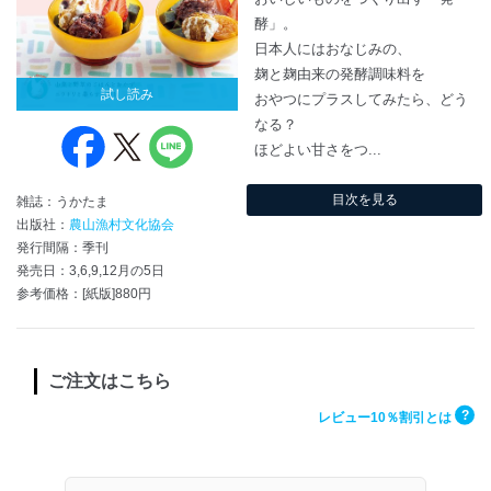
酵」。
日本人にはおなじみの、
麹と麹由来の発酵調味料を
試し読み
おやつにプラスしてみたら、どう
なる？
ほどよい甘さをつ...
目次を見る
雑誌：うかたま
出版社：
農山漁村文化協会
発行間隔：季刊
発売日：3,6,9,12月の5日
参考価格：[紙版]880円
ご注文はこちら
?
レビュー10％割引とは