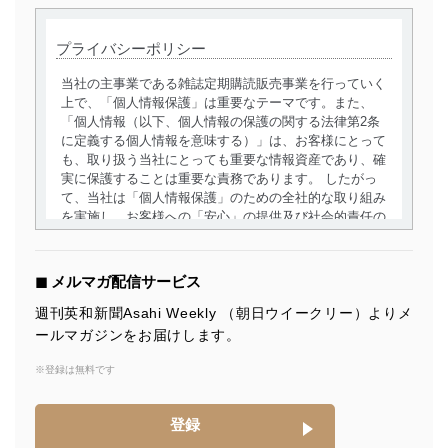
プライバシーポリシー
当社の主事業である雑誌定期購読販売事業を行っていく
上で、「個人情報保護」は重要なテーマです。また、
「個人情報（以下、個人情報の保護の関する法律第2条
に定義する個人情報を意味する）」は、お客様にとって
も、取り扱う当社にとっても重要な情報資産であり、確
実に保護することは重要な責務であります。 したがっ
て、当社は「個人情報保護」のための全社的な取り組み
を実施し、お客様への「安心」の提供及び社会的責任の
責務を果たすことを確実にいたします。
個人情報の取得・利用・提供について
◼︎ メルマガ配信サービス
当社は、個人情報の取得・利用・提供に際して、その利
週刊英和新聞Asahi Weekly （朝日ウイークリー）よりメ
用目的を明確にし、本人の同意を得たうえで利用目的の
ールマガジンをお届けします。
達成に必要な範囲内で適法かつ公正な手段によって取
得・利用・提供を行います。また、当社が保有している
※登録は無料です
個人情報は、同意を得ずに目的外利用、第三者への提
供・開示は行いません。当社においてはこれらの取り組
みを確実にするため、従業者等の教育を徹底してまいり
登録
ます。また、目的外利用を行わないために、適切な管理