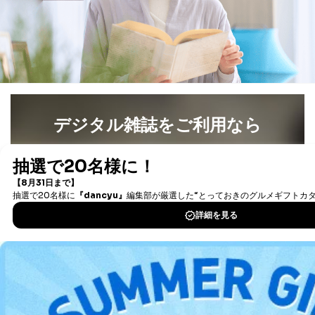
する必要がある場合であって、本人の同意を得ること
により当該事務の遂行に支障を及ぼすおそれがあると
き。
上記２．の利用目的を実施するために守秘義務を結ん
だ企業に、業務の一部として個人情報の取扱いを委
託・提供する場合、その業務に必要な範囲で委託・提
供先企業に個人情報を開示することがあります。
委託・提供先企業は具体的には以下のような企業です
が、これらに限りません。
デジタル雑誌をご利用なら
委託先：カスタマーサポート支援会社 、クレジッ
トカード決済などの決済代行・料金回収会社、広
最新号〜バックナンバーまで7000冊以上の雑誌
（電子
告配信サービス会社
書籍）が無料で読み放題！
提供先：出版社、出版物発売元、卸売会社、販売
タダ読みサービス
を楽しもう！
店など商品の供給者、梱包会社、配送会社、新聞
販売店などの梱包・配送・配達会社
DOWNLOAD FOR IOS
４．開示対象個人情報の「開示」「訂正」等の請求につ
いて
DOWNLOAD FOR ANDROID
当社は、本人から、開示対象個人情報について利用目的
の通知を求められた場合には、遅滞なくこれに応じま
す。ただし、以下①～④のいずれかに該当する場合は、
利用目的の通知を行なうことはできません。そのとき
ご利用方法はこちら
は、本人に遅滞無くその旨を通知するとともに、理由を