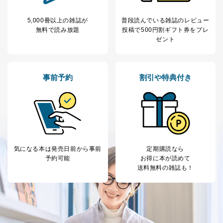
ー等にて公表する利用目的達成の
ため
5,000冊以上の雑誌が
普段読んでいる雑誌のレビュー
※上記の利用目的のうちNo.1～5については保有個人デ
無料で読み放題
投稿で
500円割ギフト券をプレ
ータ（開示対象個人情報）の利用目的であり、下記4.の
ゼント
開示等のご請求に対応させていただきます。
なお、6、7については、パートナー（提携企業）様又は
各SNS運営会社様にご請求いただきますようお願い致し
ます。
事前予約
割引や特典付き
３．個人情報の第三者提供について
当社は、取得した個人情報を適切に管理し､あらかじめ
本人の同意を得ることなく第三者に提供することはあり
ません。ただし、次の場合は除きます。
法令に基づく場合
気になる本は
発売日前から事前
定期購読なら
人の生命､身体または財産の保護のために必要がある
予約可能
お得に本が読めて
場合であって、本人の同意を得ることが困難であると
送料無料の雑誌も！
き。
公衆衛生の向上または児童の健全な育成の推進のため
に特に必要がある場合であって、本人の同意を得るこ
とが困難である場合。
国の機関もしくは地方公共団体またはその委託を受け
た者が法令の定める事務を遂行することに対して協力