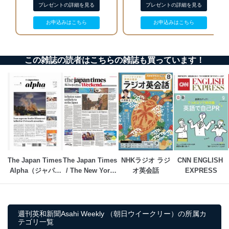
ステムに関するご相談及び苦情については以下までご連
プレゼントの詳細を見る
プレゼントの詳細を見る
絡ください。
適切、かつ迅速に対応させていただきます。
お申込みはこちら
お申込みはこちら
株式会社富士山マガジンサービス 個人情報問い合わせ
係
この雑誌の読者はこちらの雑誌も買っています！
TEL：0570-200-223
FAX：03-5459-7073
e-mail：
cs@fujisan.co.jp
改訂：2025年2月20日
制定：2005年4月1日
株式会社富士山マガジンサービス
代表取締役会長 西野 伸一郎
個人情報の取扱いについて
The Japan Times 
The Japan Times 
NHKラジオ ラジ
CNN ENGLISH 
１．個人情報保護管理者
Alpha（ジャパン
/ The New York 
オ英会話
EXPRESS
当社は以下の個人情報保護管理者を設置し、個人情報保
タイムズアルフ
Times Weekend 
護管理者の責任のもと、個人情報を取得・アクセス・利
ァ）
Edition
用・提供・管理いたします。
週刊英和新聞Asahi Weekly （朝日ウイークリー）の所属カ
東京都渋谷区南平台町16-11
テゴリ一覧
株式会社富士山マガジンサービス