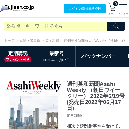
0
ログイン/
新規無料
登録
カート
メニュー
トップ
新聞・業界紙
英字新聞
週刊英和新聞Asahi Weekly （朝日ウイ
定期購読
最新号
バックナンバー
プレゼント付き
2026年08月07日
週刊英和新聞Asahi
Weekly （朝日ウイー
クリー） 2022年6/19号
(発売日2022年06月17
日)
朝日新聞社
相次ぐ銃乱射事件を受けて、