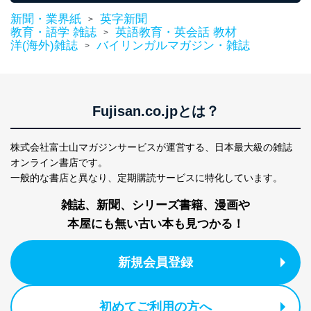
代表取締役会長 西野 伸一郎
新聞・業界紙
英字新聞
>
個人情報保護管理者: 経営管理グループディレクター 前
教育・語学 雑誌
英語教育・英会話 教材
>
田 嘉也
洋(海外)雑誌
バイリンガルマガジン・雑誌
>
２．利用目的
当社が取り扱う開示対象個人情報の利用目的は次のとお
りです。
Fujisan.co.jpとは？
No
個人情報の種類
利用目的
購入商品の配送のため
株式会社富士山マガジンサービスが運営する、
日本最大級の雑誌
商品代金回収のため
オンライン書店です。
ｅメール等による商品、サービ
ス、キャンペーン等の広告の案内
一般的な書店と異なり、
定期購読サービスに特化しています。
当社の定期購読サ
のため
1
ービス等をご利用
個人が特定できない形で取得した
雑誌、新聞、シリーズ書籍、漫画や
の方の個人情報
閲覧履歴や購買履歴等の情報を分
本屋にも無い古い本も見つかる！
析して、趣味・嗜好に
応じた新商品・サービスに関する
広告のため
新規会員登録
当社にお問合わせ
お問い合わせ対応、トラブル対
2
いただいた方の個
処、オペレーター教育など応対品
人情報
質向上のため
初めてご利用の方へ
カスタマーQ＆Aサイトの投稿内容