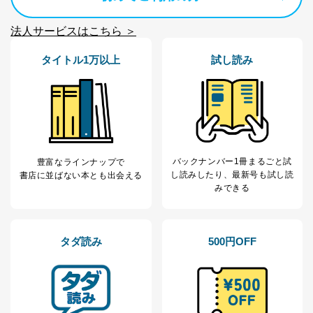
の確認のため
ｅメール等によるカスタマーQ＆A
法人サービスはこちら ＞
当社カスタマーQ＆
サイトのサービス内容のご案内の
3
Aサービス利用者
ため
タイトル1万以上
試し読み
ｅメール等による商品、サービ
ス、キャンペーン等の広告に関す
るご案内のため
採用応募者の方の
4
採用選考、ご連絡のため
個人情報
当社の従業者の個
人事、総務などの雇用管理等のた
5
人情報
め
パートナー（提携
購入商品配送のため
バックナンバー1冊まるごと試
豊富なラインナップで
企業）からの委託
提携企業及びお客様がご購入され
し読み
したり、最新号も試し読
書店に並ばない本とも出会える
により当社の
た商品の発売元企業からのｅメー
みできる
6
定期購読サービス
ル等による商品、
等をご利用の方の
サービス、キャンペーン等の広告
個人情報
に関するご案内のため
当社のサービス利用状況の把握お
タダ読み
500円OFF
よびその分析のため
お問い合わせ対応、トラブル対
SNS公式アカウン
処、オペレーター教育など応対品
7
トに登録された方
質向上のため
の個人情報
その他当社のプライバシーポリシ