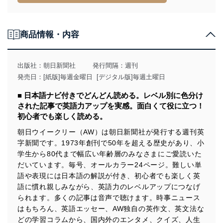
措置を講じます。
法令遵守
商品情報・内容
当社は、個人情報に関連する法令、国が定める指針及び
その他の規範を遵守します。また、当社の管理の仕組み
に、これらの法令及びその他の規範を常に適合させま
出版社：
朝日新聞社
発行間隔：週刊
す。
発売日：[紙版]毎週金曜日 [デジタル版]毎週土曜日
個人情報の安全管理措置
■ 日本語ナビ付きでどんどん読める。レベル別に色分け
された記事で英語力アップを実感。面白くて役に立つ！
当社は、個人情報の正確性及び安全性を確保するため
初心者でも楽しく読める。
に、下記セキュリティ対策をはじめとする安全対策を実
施し、個人情報の漏えい、滅失またはき損の防止及び是
朝日ウイークリー（AW）は朝日新聞社が発行する週刊英
正に努めます。
字新聞です。1973年創刊で50年を超える歴史があり、小
アクセス制御
学生から80代まで幅広い年齢層のみなさまにご愛読いた
個人データを取り扱うことのできる機器及び当該
だいています。毎号、オールカラー24ページ。難しい単
機器を取り扱う従業者を明確化し、 個人データへ
語や表現には日本語の解説が付き、初心者でも楽しく英
の不要なアクセスを防止しています。
語に慣れ親しみながら、英語力のレベルアップにつなげ
アクセス者の識別と認証
られます。多くの記事は音声で聴けます。時事ニュース
機器に標準装備されているユーザー制御機能（ユ
はもちろん、英語エッセー、AW独自の英作文、英文法な
ーザーアカウント制御）により、個人情報データ
どの学習コラムから、国内外のエンタメ、クイズ、人生