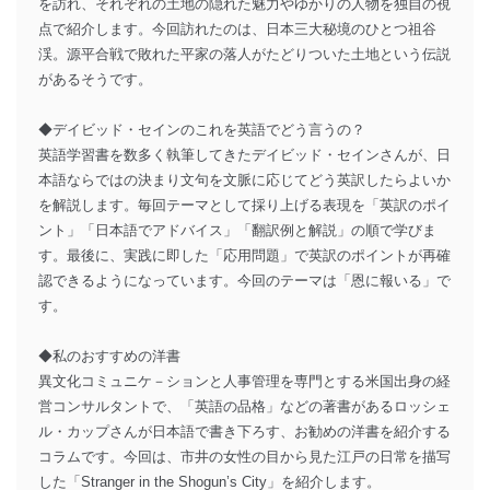
を訪れ、それぞれの土地の隠れた魅力やゆかりの人物を独自の視
点で紹介します。今回訪れたのは、日本三大秘境のひとつ祖谷
渓。源平合戦で敗れた平家の落人がたどりついた土地という伝説
があるそうです。
◆デイビッド・セインのこれを英語でどう言うの？
英語学習書を数多く執筆してきたデイビッド・セインさんが、日
本語ならではの決まり文句を文脈に応じてどう英訳したらよいか
を解説します。毎回テーマとして採り上げる表現を「英訳のポイ
ント」「日本語でアドバイス」「翻訳例と解説」の順で学びま
す。最後に、実践に即した「応用問題」で英訳のポイントが再確
認できるようになっています。今回のテーマは「恩に報いる」で
す。
◆私のおすすめの洋書
異文化コミュニケ－ションと人事管理を専門とする米国出身の経
営コンサルタントで、「英語の品格」などの著書があるロッシェ
ル・カップさんが日本語で書き下ろす、お勧めの洋書を紹介する
コラムです。今回は、市井の女性の目から見た江戸の日常を描写
した「Stranger in the Shogun’s City」を紹介します。