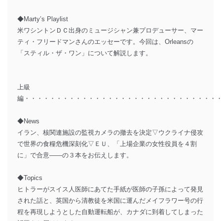
◆Marty’s Playlist
米ワシントンＤＣ出身のミュージシャン兼プロデューサー、マー
ティ・フリードマンさんのエッセーです。今回は、Orleansの
「スティル・ザ・ワン」について解説します。
上級
編・・・・・・・・・・・・・・・・・・・・・・・・・・・・・・
◆News
イラン、核関連施設の監視カメラの撤去を決定▽ウクライナ侵攻
で世界の食糧危機深刻化▽ＥＵ、「上場企業の女性役員を４割
に」で合意――の３本をお伝えします。
◆Topics
ヒトラーがスイス人医師にあてた手紙が医師の子孫によって発見
された話と、英国から清教徒を米国に運んだメイフラワー号の行
程を再現しようとした自動運転船が、カナダに到着してしまった