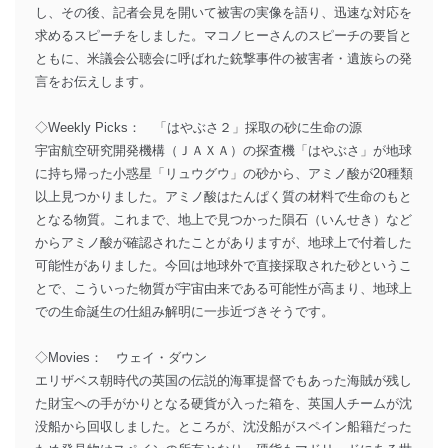
し、その後、記者会見を開いて被害の実像を語り、迅速な対応を
求めるスピーチをしました。マコノヒーさんのスピーチの要旨と
ともに、米議会公聴会に呼ばれた銃撃事件の被害者・遺族らの発
言をお伝えします。
◇Weekly Picks： 「はやぶさ２」採取の砂に生命の源
宇宙航空研究開発機構（ＪＡＸＡ）の探査機「はやぶさ」が地球
に持ち帰った小惑星「リュウグウ」の砂から、アミノ酸が20種類
以上見つかりました。アミノ酸はたんぱく質の材料で生命のもと
となる物質。これまで、地上で見つかった隕石（いんせき）など
からアミノ酸が確認されたことがありますが、地球上で付着した
可能性がありました。今回は地球外で直接採取された砂というこ
とで、こういった物質が宇宙由来である可能性が高まり、地球上
での生命誕生の仕組み解明に一歩近づきそうです。
◇Movies： ウェイ・ダウン
エリザベス朝時代の英国の伝説的海軍提督でもあった海賊が残し
た財宝への手がかりとなる硬貨が入った箱を、英国人チームが沈
没船から回収しました。ところが、沈没船がスペイン船籍だった