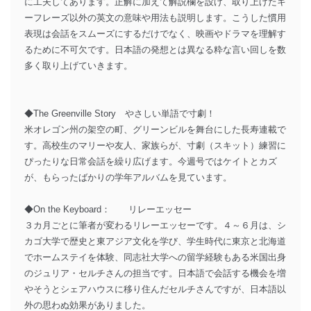
に工夫してあります。正解に加えて解説欄を設け、取り上げたキ
ーフレーズ以外の英文の意味や用法も説明します。こうした慣用
表現は会話をスムーズにするだけでなく、映画やドラマを理解す
るために不可欠です。日本語の発想とは異なる粋な言い回しを数
多く取り上げていきます。
◆The Greenville Story やさしい単語で寸劇！
米オレゴン州の架空の町、グリーンビルを舞台にした長寿連載で
す。高校生のマリーや友人、家族らが、寸劇（スキット）練習に
ぴったりな日常会話を繰り広げます。今週号ではケイトとカズ
が、もらったばかりの学年アルバムを見ています。
◆On the Keyboard： リレーエッセー
３カ月ごとに筆者が変わるリレーエッセーです。４～６月は、シ
カゴ大学で歴史と東アジア文化を学び、学生時代に東京と北海道
でホームステイを体験、同志社大学への留学経験もある米国出身
のジュリア・セルチさんの担当です。日本語で会話する機会を増
やそうとシェアハウスに移り住んだセルチさんですが、日本語以
外の思わぬ効果がありました。