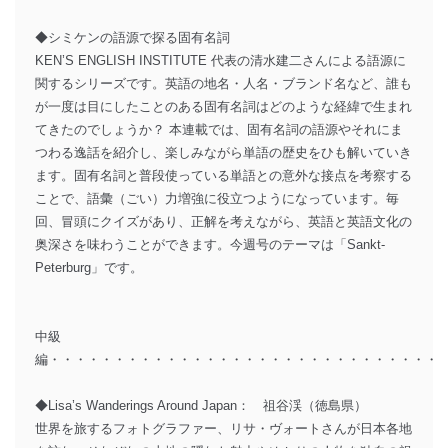
◆シミケンの語源で探る固有名詞
KEN’S ENGLISH INSTITUTE 代表の清水建二さんによる語源に
関するシリーズです。英語の地名・人名・ブランド名など、誰も
が一度は目にしたことのある固有名詞はどのような経緯で生まれ
てきたのでしょうか？ 本連載では、固有名詞の語源やそれにま
つわる逸話を紹介し、楽しみながら単語の歴史をひも解いていき
ます。固有名詞と普段使っている単語との意外な接点を考察する
ことで、語彙（ごい）力増強に役立つようになっています。毎
回、冒頭にクイズがあり、正解を考えながら、英語と英語文化の
奥深さを味わうことができます。今週号のテーマは「Sankt-
Peterburg」です。
中級
編・・・・・・・・・・・・・・・・・・・・・・・・・・・・・・
◆Lisa’s Wanderings Around Japan： 祖谷渓（徳島県）
世界を旅するフォトグラファー、リサ・ヴォートさんが日本各地