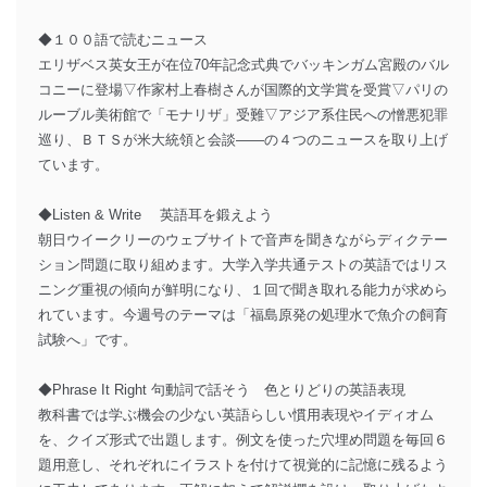
◆１００語で読むニュース
エリザベス英女王が在位70年記念式典でバッキンガム宮殿のバル
コニーに登場▽作家村上春樹さんが国際的文学賞を受賞▽パリの
ルーブル美術館で「モナリザ」受難▽アジア系住民への憎悪犯罪
巡り、ＢＴＳが米大統領と会談――の４つのニュースを取り上げ
ています。
◆Listen & Write 英語耳を鍛えよう
朝日ウイークリーのウェブサイトで音声を聞きながらディクテー
ション問題に取り組めます。大学入学共通テストの英語ではリス
ニング重視の傾向が鮮明になり、１回で聞き取れる能力が求めら
れています。今週号のテーマは「福島原発の処理水で魚介の飼育
試験へ」です。
◆Phrase It Right 句動詞で話そう 色とりどりの英語表現
教科書では学ぶ機会の少ない英語らしい慣用表現やイディオム
を、クイズ形式で出題します。例文を使った穴埋め問題を毎回６
題用意し、それぞれにイラストを付けて視覚的に記憶に残るよう