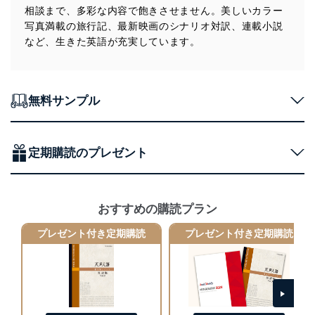
ベース等を取り扱う情報システムを使用する従業
相談まで、多彩な内容で飽きさせません。美しいカラー
者を識別・認証しています。
写真満載の旅行記、最新映画のシナリオ対訳、連載小説
など、生きた英語が充実しています。
外部からの不正アクセス等の防止
個人データを取り扱う機器等のオペレーティング
システムを最新の状態に保持しています。
個人データを取り扱う機器等にセキュリティ対策
ソフトウェア等を導入し、自動更新 機能等の活用
無料サンプル
により、これを最新状態としています。
情報システムの使用に伴う漏洩等の防止
メール等により個人データの含まれるファイルを
定期購読のプレゼント
送信する場合に、当該ファイルへのパスワードを
設定しています。
個人情報保護マネジメントシステムの継続的改善
おすすめの購読プラン
当社は、内部監査及びマネジメントレビューの機会を通
プレゼント付き定期購読
プレゼント付き定期購読
じて、個人情報保護マネジメントシステムを継続的に改
善し、常に最良の状態を維持します。
苦情及び相談受付け窓口
貴殿の個人情報及び当社の個人情報保護マネジメントシ