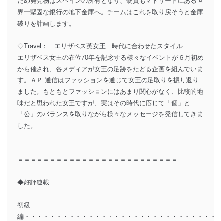
ため発見物はスペインの所有となり、硬貨もマドリードにある世
界一堅固な銀行の地下金庫へ。チームはこれを取り戻そうと金庫
破りを計画します。
◇Travel： エリザベス英女王 時代に合わせたスタイル
エリザベス女王の在位70年を記念する様々なイベントが６月初め
から催され、各メディアが女王の足跡をたどる企画を組んでいま
す。ＡＰ 通信はファッションを通じて女王の足取りを振り返り
ました。もともとファッションにはあまり関心がなく、比較的地
味だと思われた女王ですが、実はその時代に応じて「個」と
「公」のバランスを取りながら様々なメッセージを発信してきま
した。
＝＝＝＝＝＝＝＝＝＝＝＝＝＝＝＝＝＝＝＝＝＝＝＝＝
◆好評連載
初級
編・・・・・・・・・・・・・・・・・・・・・・・・・・・・・・