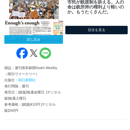
市民が銃規制を訴える。人の
命は銃所持の権利より軽いの
か。もうたくさんだ。
目次を見る
試し読み
雑誌：週刊英和新聞Asahi Weekly
（朝日ウイークリー）
出版社：
朝日新聞社
発行間隔：週刊
発売日：[紙版]毎週金曜日 [デジタル
版]毎週土曜日
参考価格：[紙版]410円 [デジタル
版]340円