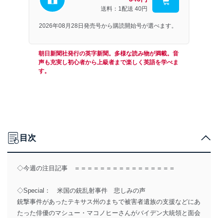
送料：1配送
40円
2026年08月28日発売号から購読開始号が選べます。
朝日新聞社発行の英字新聞。多様な読み物が満載。音
声も充実し初心者から上級者まで楽しく英語を学べま
す。
目次
◇今週の注目記事 ＝＝＝＝＝＝＝＝＝＝＝＝＝＝＝＝
◇Special： 米国の銃乱射事件 悲しみの声
銃撃事件があったテキサス州のまちで被害者遺族の支援などにあ
たった俳優のマシュー・マコノヒーさんがバイデン大統領と面会