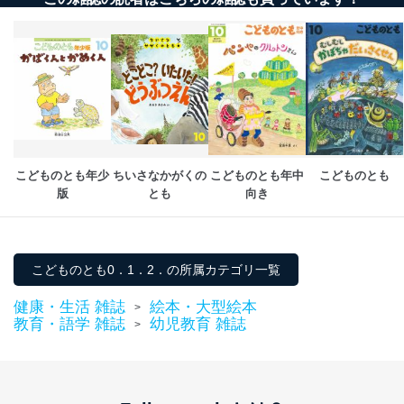
こどものとも年少
ちいさなかがくの
こどものとも年中
こどものとも
版
とも
向き
こどものとも0．1．2．の所属カテゴリ一覧
健康・生活 雑誌
絵本・大型絵本
>
教育・語学 雑誌
幼児教育 雑誌
>