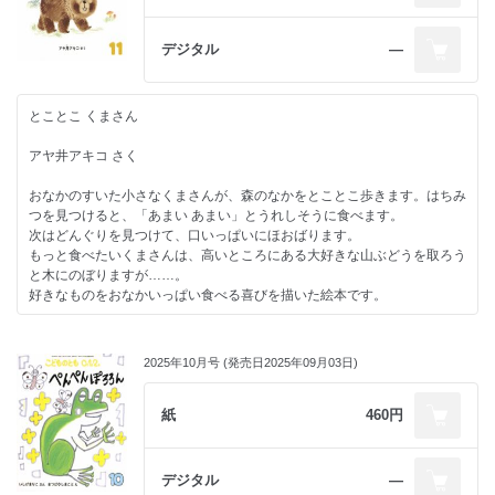
です。
はこ』（「同」 2019年12月号）『おひるね』（「同」2022年８月号）
『ぷく ぷく ぷく』（「こどものとも年少版」2006年8月号）『のせて
編集部より
デジタル
―
よ！』（「同」2013年10月号）『すいかを どうぞ！』（「ちいさなかが
くのとも」2023年７月号／すべて福音館書店）など多数。宮崎県都城市
イラストレーターの山﨑杉夫さんが、前作『あっちから こっちから』
在住。
に続いて、楽しい乗り物絵本を作ってくださいました。
とことこ くまさん
今作では道路に加え、川や線路といったいろいろな「道」が登場し、船や
★定期購読されている皆様のレビューもぜひご覧ください！
電車なども含めたさまざまな乗り物たちがあちこちから現れます。
アヤ井アキコ さく
山﨑さんならではの太いりんかく線で描かれた乗り物たちは、どっしり
とした存在感があってユーモラス。
おなかのすいた小さなくまさんが、森のなかをとことこ歩きます。はちみ
どことなくあたたかな人間味を感じさせます。
つを見つけると、「あまい あまい」とうれしそうに食べます。
子どもと一緒にページをめくりながら、「どっち？」「こっち！」と楽し
次はどんぐりを見つけて、口いっぱいにほおばります。
んでくださいね。
もっと食べたいくまさんは、高いところにある大好きな山ぶどうを取ろう
と木にのぼりますが……。
著者情報
好きなものをおなかいっぱい食べる喜びを描いた絵本です。
山﨑杉夫
編集部より
イラストレーター。1968年東京都生まれ。立教大学経済学部卒業後、会
社員生活を経てセツ・モードセミナー卒。安西水丸氏に師事。
2025年10月号 (発売日2025年09月03日)
作者のアヤ井アキコさんは、自然や動物をこよなく愛し、なかでも、く
2003年にザ・チョイス年度賞、TIS公募金賞。『任侠学園』等の「任侠」
まは大好きで、ずっと描き続けていらっしゃるモチーフです。
シリーズ（今野敏 著、中央公論新社）表紙など書籍の装画、雑誌挿絵な
今作では、愛らしくて、ちょっぴりユーモラスなこぐまを描き出してくだ
紙
460円
どを中心に活動。
さいました。
著書に絵本『黒猫ナイト』（長崎出版）『あっちから こっちから』
実り豊かな森のなかで、自分の好きなものを見つけて食べるこぐまの表
（「こどものとも0.1.2.」2021年８月号、福音館書店）、紙芝居『ばけね
情はとっても満足そう。
デジタル
―
こやま』（教育画劇）。同人誌「四月と十月」同人。神奈川県鎌倉市在
小さな子どもたちが、自分の姿を重ねて、好きなものをおなかいっぱい食