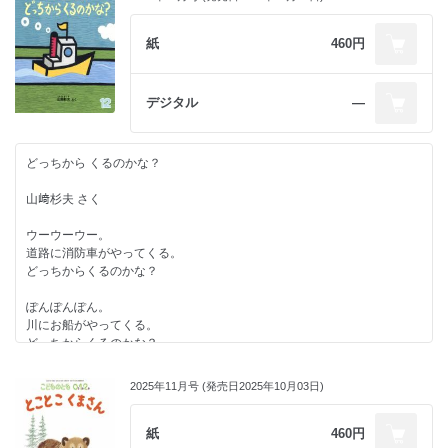
れしさを感じられる絵本です。
楽さん』（晶文社）、絵本に『ありの あちち』『ありの あわわ』『もの
ものずかん』『めちゃくちゃ るすばん』『ひょうたんハウス』『アオッ
編集部より
紙
460円
チとキーコ ひみつきちにいく』『おみまい』『ひふみよかぞえうた』
（以上、福音館書店）『ムッシーげきじょう』（教育画劇）『なにわ く
朝、窓の外から小鳥の声が聞こえてくると、なんだか幸せな気持ちになり
いしんぼう くらぶ』（理論社）『おちゃのじかん』（佼成出版社）など
ますよね。
デジタル
―
がある。奈良県在住。
作者の笠野裕一さんは、ウグイスが自分にあいさつしているように感じた
ご経験をきっかけに、この作品を描かれたそうです。
★定期購読されている皆様のレビューもぜひご覧ください！
小さな子どもは、返事があること、呼びかけに応答してもらえることに、
どっちから くるのかな？
大きな喜びと安心感を覚えます。
トリさんがあいさつをすると、動物たちや男の子がそれぞれに返してくれ
山﨑杉夫 さく
るこの絵本は、こたえてもらえるうれしさを存分に感じられることでしょ
う。
ウーウーウー。
トリさんと動物たちの鳴き声を大人と子どもで交互に読んだり、鳴き声を
道路に消防車がやってくる。
まねしてみたりしても楽しいですよ。
どっちからくるのかな？
あいさつを交わす楽しみを、ぜひお子さんと味わっていただけたらうれし
いです。
ぽんぽんぽん。
川にお船がやってくる。
著者情報
どっちからくるのかな？
笠野裕一
がたがたみちにやってくるのは、ブルドーザー。
1956年、宮崎県生まれ。
2025年11月号 (発売日2025年10月03日)
ほかにもでんしゃなど、いろいろな乗り物が画面のあちらこちらから現れ
絵本に『おひさま ぽかぽか』『ふねが きた！』『ちいさな ひこうき』
ます。
（「こどものとも 0.1.2.」2008年２月号）『ちいさな ふね』（「同」
赤ちゃんと一緒に、「どっちかな？」「今度はこっち！」と楽しめる絵本
紙
460円
2011年７月号）『ブップ ブープー』（「同」2017年６月号)『ちいさな