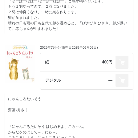
「ぽーぽーぽぽー ぽーぽーぽぽー」と鳩が鳴いています。
もう１羽やってきて、２羽になりました。
２羽は仲良くなり、一緒に巣を作ります。
卵が産まれました。
晴れの日も雨の日も交代で卵を温めると、「ぴきぴき ぴきき」卵が動い
て、赤ちゃんが生まれました！
２羽の鳩が出会って子育てする様子を、ゆったりとした心地よい言葉と、
色鮮やかな布の絵で描きます。
2025年7月号 (発売日2025年06月03日)
紙
460円
デジタル
―
にゃんころたいそう
齋藤 槙 さく
「にゃんころたいそう はじめるよ、ごろ～ん。
からだをのばして～、にゅ～。
ころころしよう、にゃんころ にゃんころ」