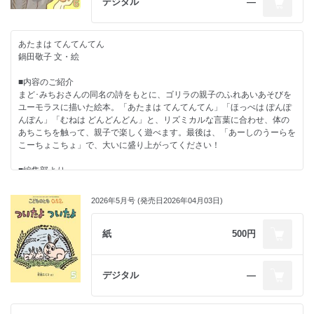
デジタル
―
貼り絵や、針金を使った立体作品など様々な表現方法を試した末、太い墨
あずみ虫
線と色鮮やかなアクリル画で、チンアナゴの動きをくっきりと軽快に描き
1975年、神奈川県生まれ。安西水丸氏に師事。アルミ板をカッティング
だしてくださいました。
する技法で作品を制作。小説雑誌の挿絵で講談社出版文化賞さしえ賞、
あたまは てんてんてん
『わたしのこねこ』で産経児童出版文化賞美術賞受賞。その他の絵本に
鍋田敬子 文・絵
「にょきっ！」と一斉に砂から出てきて、また「ずぶずぶずぶっ」と砂に
『じゅう じゅう じゅう』『ぴたっ！』（すべて福音館書店）などがあ
潜っていくユーモラスな姿をお楽しみください。
る。
■内容のご紹介
まど･みちおさんの同名の詩をもとに、ゴリラの親子のふれあいあそびを
■作者のことば
ユーモラスに描いた絵本。「あたまは てんてんてん」「ほっぺは ぽんぽ
ちんあなごは おしりからもぐります 藤島由美
んぽん」「むねは どんどんどん」と、リズミカルな言葉に合わせ、体の
あちこちを触って、親子で楽しく遊べます。最後は、「あーしのうーらを
ちんあなごが穴からすっぽり出るのは、極めてレアな事態だそうです。飼
こーちょこちょ」で、大いに盛り上がってください！
育員さんによれば、お引越しの時とか、ちょっと気分を変えたい時（？）
とか。で、一番面白いのは、砂地に戻る時。おしりから埋まっていくとこ
■編集部より
ろです。一度テレビで見ましたけれど、大笑いです。そこを何とかこの目
本書は、手あそびうたとして作られたまど･みちおさんの同名の詩をもと
で見たいものだと、あちこちの水族館に通っていますが、いまだにリアル
に、鍋田敬子さんが絵本にした作品です。鍋田さんは長年、図書館や子育
には見ていません。
2026年5月号 (発売日2026年04月03日)
て支援センターで読み聞かせやわらべうたの活動をしていらっしゃいます
が、以前ご自身が受けた講習会で「あたまは てんてんてん」の手あそび
おーい、ちんあなご君。なぜ、君たちはおしりからズブズブ入っていくの
を教わり、それ以後、たくさんの赤ちゃんと遊んでこられました。
紙
500円
か！ そもそも、なぜ君たちは砂地で伸びたり引っ込んだりするのか！ 仲
間しかいない水族館の水槽で何をびくびくしているのか！ よく見りゃ小
この手あそびを絵本にするにあたり、鍋田さんはゴリラの親子を主人公に
さいのに表情すらあるじゃないか！ 見れば見るほど、謎が多い。想像力
してユーモアたっぷりに描かれました。お母さんゴリラの子どもに向けら
デジタル
―
を掻き立てられます。
れた目線や子どもを優しくタッチするしぐさからは深い愛情が伝わってき
ますし、お母さんと一緒に遊ぶ子どもの表情や動きもまた、喜びに満ちあ
この何ともフシギなちんあなごに、魂を持っていかれて３年。やっと絵本
ふれています。
ができました。フシギな生態をフシギなままに本にしました。でもね、こ