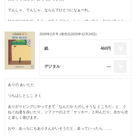
■著者情報
貼り絵は、まずストックしている紙（色紙、包装紙、空き箱、和紙など）
村田エミコ（むらたえみこ）
でんしゃ、でんしゃ、ならんでひとつになぁーれ。
の中からそれぞれの果物に合う紙を選び出します。バナナはつるっとした
1969年、東京都生まれ。1994年に初個展。以来、年に１回、新作版画の
質感の厚紙を、みかんの房の筋は白い和紙の繊維をはぎ取り、桃は柔らか
展覧会をひらく。絵本の仕事に、『ぽん！』『つぎ、とまります』『くま
ひとつにつながったら、がたんごとん、しゅっぱーつ！ おにいちゃん、
さを出したくて微妙に色の異なる薄い和紙を貼り重ねました。
とうさんの さかなつり』（「こどものとも年少版」2016年６月号）『プ
おにいちゃん、とんねるになぁーれ。
レゼントをかいに』（「同」2021年２月号）『びよよ～ん』（「こども
パイナップルの葉は合う紙が見つからず途方に暮れていたところ、部屋の
2026年2月号 (発売日2025年12月24日)
のとも0.1.2.」2015年６月号）『ちゅうちゅう ちゅちゅちゅ』（「同」
おにいちゃんがトンネルになって遊んでくれたよ。
片隅に置いてあった娘のコンタクトレンズの空き箱の色味がぴったり！
2018年５月号）『はしるよ でんしゃ』（「同」2024年５月号）『チリン
使う紙は色を塗ることはしないので、イメージ通りの紙が見つかるとうれ
でんしゃ』（大原悦子文／以上、福音館書店）『やまのバス』（内田麟太
生活の中での小さい子どもの「こんなふうになぁーれ」がかなう、うれし
紙
460円
しくなります。制作は、紙をハサミで切るか手でちぎり、のりを付け、指
郎文／佼成出版社）などがある。東京都在住。
い絵本です。
先でそっと下絵に貼っていきます。
編集部より
デジタル
―
おいしそう、なんだろうと絵に手を伸ばし、楽しんでもらえたらうれしい
です。
１、２歳くらいの子だと、「こうなったらいいな」という思いがあって
も、どうやればいいかわからなかったり、わかっていてもできなかったり
■編集部より
ありの あいたた
しますよね。
言葉でうったえるのもまだ難しい。
『のりたいな』『たべたいな』など、赤ちゃんがよろこぶ絵本を作ってく
つちはしとしこ さく
そんな小さな子の気持ちに、山田ゆみ子さんがやさしく寄り添ってくださ
ださっているみやまつともみさんの作品です。
いました。
ありがリビングにやってきて「なんだか たのしそうな ところだ」と、ぐ
この絵本の中で願いが叶って、うれしい気持ちを味わってもらえたらと思
今回のテーマは「くだもの」。赤ちゃんは自分の知っているくだものを見
ねぐね道を歩いたり、ソファーの上で「ヤッホー」と叫んだり、次から次
います。
てうれしくなったり、初めて出会うくだものに興味をひかれるたりするこ
と楽しく遊びます。
一日一日と成長する子どもたち。
とでしょう。
今までできなかったことでも、「なぁーれ」と唱えながらやってみたら、
おや、あっちにもありさんがいそうだと、走っていったら……。
思いのほか、すっとできたりするかもしれませんよ。
「くださいな」が繰り返されるやわらかなことばは、擬音語・擬態語の効