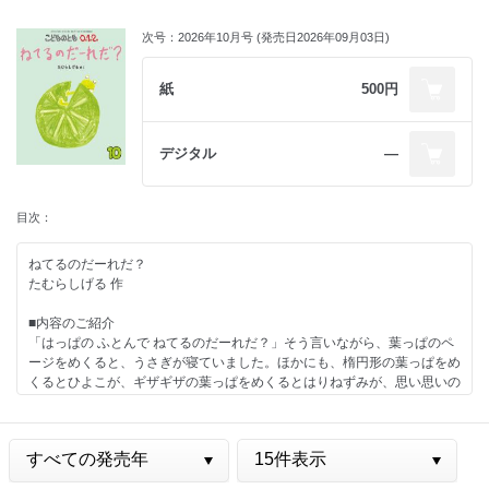
次号：2026年10月号 (発売日2026年09月03日)
紙
500円
デジタル
―
目次：
ねてるのだーれだ？
たむらしげる 作
■内容のご紹介
「はっぱの ふとんで ねてるのだーれだ？」そう言いながら、葉っぱのペ
ージをめくると、うさぎが寝ていました。ほかにも、楕円形の葉っぱをめ
くるとひよこが、ギザギザの葉っぱをめくるとはりねずみが、思い思いの
格好で眠っています。葉っぱのはしから少し見えている顔を手がかりに、
誰が眠っているのか想像しながら葉っぱ型のページをめくるのが楽しい絵
本です。
■編集部より