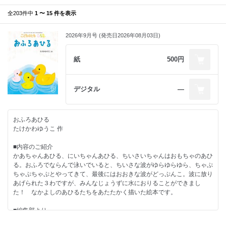
葉っぱをテーマにした絵本を考えてみたいと、たむらしげるさんがお話く
全203件中
1 〜 15 件を表示
ださったのは数年前のこと。その後、絵本のページをめくる動作と、布団
をめくる動作が似ていることに着目され、このたび、葉っぱの布団のペー
ジをめくると、眠っている動物たちが現れるというアイデアの絵本を作っ
2026年9月号 (発売日2026年08月03日)
てくださいました。
紙
500円
編集担当の子どもが１歳の時、保育園にお迎えにいくと、友だちと並んで
それぞれがそれぞれのくまのぬいぐるみに布団をかけて、一生懸命“とん
とん”していたことを思い出します。まだ１歳なのに、誰かをお世話した
い、お世話するのがうれしいという気持ちがあるのだなあと、しみじみと
デジタル
―
したものです。この絵本を手にした子どもたちが、葉っぱの布団をめくっ
たりかけたりして、動物たちをやさしく眠りの世界に誘ってくれますよう
に。
おふろあひる
たけかわゆうこ 作
姉妹作の『たべたのだーれだ？』と合わせてお楽しみください。
■内容のご紹介
●作者のことば
かあちゃんあひる、にいちゃんあひる、ちいさいちゃんはおもちゃのあひ
「ホオノキの大きな葉」 たむらしげる
る。おふろでならんで泳いでいると、ちいさな波がゆらゆらゆら、ちゃぷ
子どものころ自宅の庭に大きなホオノキが生えていた。庭木として植えた
ちゃぷちゃぷとやってきて、最後にはおおきな波がどっぷんこ。波に放り
わけではなく、自生していたものを造成した土地に残した木だ。ホオノキ
あげられた３わですが、みんなじょうずに水におりることができまし
の葉は日本国内では最大級のサイズで30～40cmぐらいある。その大きな
た！ なかよしのあひるたちをあたたかく描いた絵本です。
葉が枝の先端で輪っか状について、初夏には大きな白い花が咲く。それが
家のシンボルツリーのようになっていた。
■編集部より
『おふろあひる』、いかがでしたか？ かあちゃんあひる、にいちゃんあ
ホオノキの葉に、目や口の穴を開けてお面を作ってよく遊んだ。木の実や