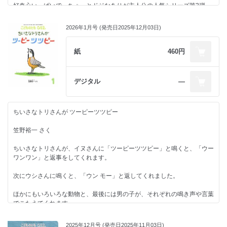
果もあって耳で聞いて心地よく、赤ちゃんは気持ちを重ねながら、くだも
好奇心いっぱいで、ちょっとドジなありが主人公の人気シリーズ第3弾。
著者情報
のの名前に親しむことができます。
1948年、新潟県生まれ。絵本に『なあちゃん なでなで』（「こどものと
今作では「あいたたたー」のラストで子どもたちを魅了します。
も0.1.2.」2022年10月号）『くーちゃんの くった』（「同」2019年10月
2026年1月号 (発売日2025年12月03日)
絵はほかのみやまつさんの絵本同様、貼り絵で作られています。みやまつ
号）『まっかだね』（「同」2011年10月号）『かみっこさん』（「こど
さんはそれぞれのくだものの旬の時期を大切に、一年をかけて原画制作に
編集部より
ものとも年少版」2016年12月号）『ゆうちゃんのたこやきパーティー』
取り組んでくださいました。さまざまな紙の色や質感を生かして丁寧に作
紙
460円
（「こどものとも年中向き」2009年12月号）『いちばの どじょう』
られた貼り絵の表現をお楽しみください。
編集担当はかつて友人の子どもたちと『ありの あちち』を読んで、一
（「同」2006年８月号）『おでんおんせん』（「同」2003年２月号、以
＊子どもにくだものを与える際は、月齢・年齢に合わせてご配慮くださ
緒に大笑いしたことがあります。
上福音館書店）など。
い。
２歳くらいの小さな子でも、絵本を読んでゲラゲラ笑うんだ、と新鮮な気
デジタル
―
絵を担当した作品に『みっちゃんのさくら貝』（窪田惠子作、能登印刷出
持ちになりました。
版部）がある。北陸児童文学協会会員。金沢市在住。
■著者情報
自分と似たような生活環境に出現したありくんが、遊んだり失敗したりす
みやまつともみ
る様子が、ユーモラスな絵で愛情を持って描かれているので、子どもたち
★定期購読されている皆様のレビューもぜひご覧ください！
神奈川県生まれ。東邦大学理学部生物学科卒業。ウミガメの生態研究、県
ちいさなトリさんが ツーピーツツピー
は親近感を抱いてありくんのお話を安心して楽しむことができるのでしょ
史自然誌編纂、水族館勤務を経たのち、イラストレーターとして動物、植
う。
物、生活まわりのものなどを貼り絵で描く。絵本に『のりたいな』『たべ
笠野裕一 さく
今作では「あいたたた－」と、痛い思いをしたありくんはかわいそうです
たいな』『あ、むしさん』（「こどものとも0.1.2.」2020年５月号）『な
が、「いたいの いたいの とんでいけー」とやさいくいたわってあげれ
かよし だあれ』（「同」2018年６月号）『うみのいきもの かくれっこ』
ちいさなトリさんが、イヌさんに「ツーピーツツピー」と鳴くと、「ウー
ば、裏表紙でにっこり笑顔になっていますよ。
（「こどものとも年少版」2022年６月号）『おなまえ なあに』（「同」
ワンワン」と返事をしてくれます。
1996年に刊行された『ありの あちち』、続編の『ありの あわわ』
2015年７月号）『ちょうが ちょん！』（「ちいさなかがくのとも」2023
（「こどものとも0.1.2.」（2002年10月号）に続く、待望の第３段。好奇
年８月号、以上福音館書店）『さわらせて』（アリス館）など。神奈川県
次にウシさんに鳴くと、「ウン モー」と返してくれました。
心旺盛なありが、今回はリビングで繰り広げるハプニングを、お楽しみい
在住。
ただければと思います。
ほかにもいろいろな動物と、最後には男の子が、それぞれの鳴き声や言葉
★絵本を楽しめるようになってきたら2～4才向きの「こどものとも年少
でこたえてくれます。
著者情報
版」も楽しいですよ。
交わされるあいさつのやりとりが楽しく、呼びかけたら返事をもらえるう
1960年、和歌山県生まれ。主な著書に『オリオン画報』（新潮社）『極
2025年12月号 (発売日2025年11月03日)