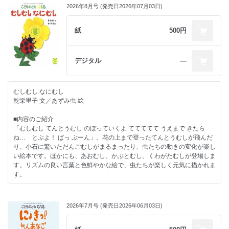
ひる、ちいさいちゃんの３羽がつくるリズムとそれぞれの擬音語が楽しい
猫じゃらしなどで装飾すると面白いお面ができた。使い古した帽子のつば
2026年8月号 (発売日2026年07月03日)
絵本です。子どもはちいさいちゃんに心を寄せながら楽しんでくれるので
を取り除いて、前側にホオノキのお面、後ろ側にススキや麦わらなどを髪
はないでしょうか。
の毛のように縫い付けると、妖怪や森の精などの不思議な生き物になっ
紙
500円
た。これをかぶって鬼ごっこをするのだ。もちろん鬼がこれをかぶる。前
大波で投げ出されても、それぞれの仕方で、ぶじ着水。一度はお風呂の中
がよく見えずに転んでお面がちぎれてしまうこともあったが、材料はいく
に潜って見えなくなったちいさいちゃんも、じょうずに顔を出せました。
らでもあるので様々なバリエーションを作って楽しんだ。
すぽんと勢いよく水面に浮き上がる様子はおもちゃのあひるならではでほ
デジタル
―
ほえましく、お風呂で再現したくなります。
ある日、ホオノキの根もとでお面になるような落ち葉を選んでいると、ゴ
ソゴソッと葉っぱが動いた。そっと落ち葉をめくると何かをくわえたネズ
この絵本をきっかけに、子どもとのお風呂タイムがもっと楽しくなります
ミが飛び出して家の方に走って行った。肥料のつもりで家族の誰かが生ゴ
むしむし なにむし
ように。
ミを埋めたのかもしれない。それをネズミが食べていたのだ。
乾栄里子 文／あずみ虫 絵
●作者のことば
それからしばらくして、夜になると家の天井裏でネズミの家族が駆け回る
■内容のご紹介
旅に出たお風呂のあひる たけかわゆうこ
ようになった。「今夜もネズミが運動会をやっているな」父が苦笑いしな
「むしむし てんとうむし のぼっていくよ ててててて うえまで きたら
がら言った。当時の住宅は今ほど気密性がなく容易に小動物が入り込め
ね… とぶよ！ ばっ ぷーん」。花の上まで登ったてんとうむしが飛んだ
黄色のからだにオレンジのくちばし。お風呂に浮かべて遊ぶあひるは、小
た。
り、小石に驚いただんごむしがまるまったり、虫たちの動きの変化が楽し
さい人のおもちゃだと思っていました。
い絵本です。ほかにも、あおむし、かぶとむし、くわがたむしが登場しま
ぼくは思った。「昼間静かなネズミたちは、ホオノキの葉っぱのふとんで
す。リズムの良い言葉と色鮮やかな絵で、虫たちが楽しく元気に描かれま
数年前、海外のファッション誌をぱらぱら見ていたところ、小さな写真に
寝ているのかな？」
す。
目がとまりました。あのお風呂のあひるが写っているのです。でも……何
これから冬になるのだ。
か違和感が。キャプションを読もうにも外国語で読めません。よく見ると
■編集部より
あひるの向こうに橋や船が見えます。橋や船はおもちゃ？ 違う！ この
■著者情報
テントウムシが草花の上まで登ってから飛び立ったり、アオムシがたくさ
あひるが大きい？ 「どういうこと？」
2026年7月号 (発売日2026年06月03日)
たむらしげる
んの葉っぱを食べたり、虫たちはそれぞれ特徴があって、思わず見入って
1949年、東京都生まれ。1976年に絵本『ありとすいか』を発表して以
しまうような動きを見せてくれます。文章を書かれた乾さんは、息子さん
それはオランダのアーティスト、フロレンティン・ホフマン氏の作品でし
来、50年にわたり絵本、漫画、アニメーションなど幅広い分野で作品を