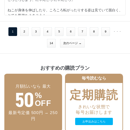
ねこが身体を伸ばしたり、ころころ転がったりする姿は見ていて面白く、
とても気持ちよさそう！
そんなねこの動きを体操に見立てた、思わずいっしょに身体を動かしたく
なる絵本です。
1
2
3
4
5
6
7
8
9
・・・
人気作『ぺんぎんたいそう』『かめかめたいそう』の姉妹編。
14
次のページ →
おすすめの購読プラン
毎号読むなら
月額払いなら 最大
50
定期購読
%
OFF
きれいな状態で
毎号お届けします
最新号定価 500円 → 250
円
お申込みはこちら