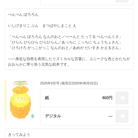
住。
べる喜びを感じてくれたらうれしいです。
★定期購読されている皆様のレビューもぜひご覧ください！
ぺんぺん ぽろろん
著者情報
いしげまりこ ぶん まつばやしまこと え
アヤ井アキコ
1967年、北海道生まれ。大学卒業後、印刷会社勤務を経て、美学校シル
「ぺんぺん ぽろろん なんのおと／ぺーんと たってる ぺんぺんぐさ」
クスクリーン工房で学び、絵本の創作を始める。
「ひらん ひらひら ひらひらん／あっちに こっちに ちょうちょさん」
『もぐらはすごい』（アリス館）で日本絵本賞大賞受賞。絵本に『こうも
「けろけろ がっこがっこ なんのおと／あめが だいすき かえるさん」
り』（偕成社）『くまが うえに のぼったら』（ブロンズ新社）『バーテ
ィと もみのき』（「こどものとも年中向き」2022年12月号）『とりにな
――身近な自然を表現したリズミカルな言葉に、ユニークな色とかたちが
りたかった こぐまのはなし』（「こどものとも」2021年１月号／ともに
おおらかに寄り添う元気な絵本です。
福音館書店）など多数。東京都在住。
編集部より
2025年9月号 (発売日2025年08月01日)
いしげまりこさんのリズミカルな言葉に、まつばやしまことさんが心浮
き立つ絵を描いてくださいました。
言葉とかたちと色彩が寄り添って、はずむような元気な絵本になりまし
紙
460円
た。
声に出して楽しく、広々とした気持ちになります。
赤ちゃんも思わず手足を動かしたくなるのではないでしょうか。
デジタル
―
ぺんぺん草、ちょうちょ、わたげ。身近な自然を親子で見つけたとき
に、この絵本のフレーズが歌のようにこぼれ出たらいいなと思います。
きってみよう