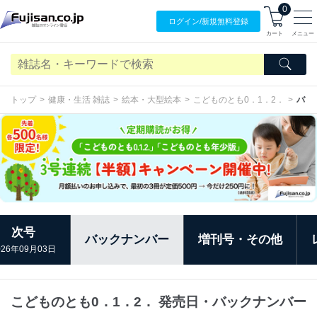
0
ログイン/
新規無料
登録
カート
メニュー
トップ
健康・生活 雑誌
絵本・大型絵本
こどものとも0．1．2．
バッ
次号
バックナンバー
増刊号・その他
026年09月03日
こどものとも0．1．2． 発売日・バックナンバー