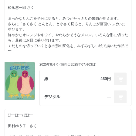
松永悠一郎 さく
まっかなりんごを半分に切ると、みつがたっぷりの果肉が見えます。
さらに「さくさく とんとん」と小さく切ると、りんごが画面いっぱいに
並びます。
鮮やかなオレンジやキウイ、やわらかそうなメロン。いろんな形に切った
ら、最後はお皿に盛り付けます。
くだものを切っていくときの形の変化を、みずみずしい絵で描いた作品で
す。
2025年8月号 (発売日2025年07月03日)
紙
460円
デジタル
―
ぽーぽーぽぽー
田村ゆう子 さく