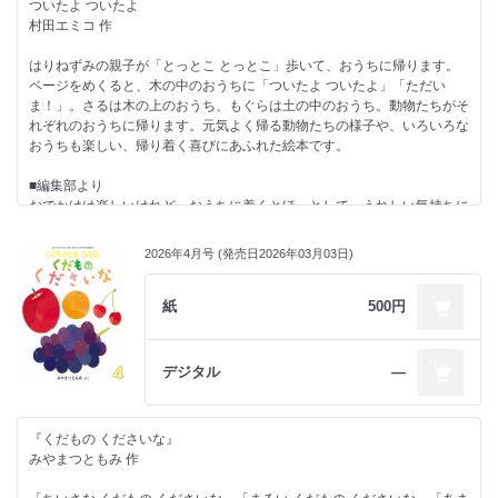
ついたよ ついたよ
れを見たら、ちんあなごたちは怒るに決まっています。俺たちは、笑かす
村田エミコ 作
この絵本を読んだ読者の方々も、ゴリラの親子のように赤ちゃんとふれあ
ためにしりから入るんじゃない！ と。うんうん、そうだろうそうだろ
って遊んで、楽しい時間を過ごしていただければと思います。
う……。
はりねずみの親子が「とっとこ とっとこ」歩いて、おうちに帰ります。
ページをめくると、木の中のおうちに「ついたよ ついたよ」「ただい
■作者のことば
動物の絵本を描いていていつも心していることは、動物の面白いところを
ま！」。さるは木の上のおうち、もぐらは土の中のおうち。動物たちがそ
「あそびうた」 鍋田敬子
たくさん発見して、それをMAX面白がって描いて、子どもたちに伝えた
れぞれのおうちに帰ります。元気よく帰る動物たちの様子や、いろいろな
い、ってことなんですよ。それで、ファンになる子どもが増えれば、動物
おうちも楽しい、帰り着く喜びにあふれた絵本です。
私は、自分の小さかった頃のことを覚えています。一番古い記憶は、父と
だってうれしいでしょう、きっと。年間パスポート買ってせっせと出かけ
のあそびうたです。「うまは としとし ないてもつよい」と歌いながら父
る甲斐もあるってものです。ちんあなごの水槽にかじりついて長時間離れ
■編集部より
は、私をおんぶしてぴょんぴょんとはねるのです。私は父の背中にしっか
ず、時おり「ねー、ちんさん」などと話しかけたりする、しばらくはま
おでかけは楽しいけれど、おうちに着くとほっとして、うれしい気持ちに
りつかまって、落ちないようにだきついていたのを覚えています。
だ、ちょっと変わった人でいさせてください。
なりますよね。「ついたよ」「ただいま」という言葉には、帰り着いた安
心感と喜びがこもっているように思います。
「ぎっこん ばったん よいしょぶね」では、向かい合わせで父の膝に乗っ
2026年4月号 (発売日2026年03月03日)
■著者情報
て、両手をつないで、おしたりひっぱったりして遊びました。歌のリズム
藤島由美（ふじしまゆみ）
木の上や、土の中など、それぞれのおうちに帰る動物たちは、元気いっぱ
が体の動きを誘い、舟こぎを楽しみました。「ひこうき ぶーん」では、
横浜市生まれ。武蔵野美術大学短期大学部卒業。博報堂勤務を経て、画
いで、とてもうれしそう。作者の村田エミコさんは、温かみのある版画
紙
500円
仰向けになった父が膝を曲げて、足の裏に私を乗せて、「ひこうき ぶー
家。1996年二科展入選以来、2026年３月まで二科会所属。動物をモチー
で、どこかユーモラスな動物たちを描き出してくださいました。おうちに
ん」と歌いながら私を高く上げます。
フとした絵本作品に『じゃがーくん』（「こどものとも0.1.2.」2021年２
帰る喜びを感じてもらえたらうれしいです。
月号）『あさの どうぶつえん』（「こどものとも年少版」2025年２月
デジタル
―
父は手を放し、私は大きく手を広げて飛行機が飛ぶまねをするのです。ぐ
号）『ベッペじいさんと ねこ』（「こどものとも」2016年６月号／以
■作者のことば
らぐらするけど落ちないようにバランスをとる、その緊張感とスリルが面
上、福音館書店）『ツガルさん』（神奈川新聞社）『くさかりやぎさん
「おうち大好き！」村田エミコ
白くて、何度もせがみました。私は、父の大きな背中と手のぬくもりを体
ズ』（チャイルド本社）など。アメーバブログにて「ユミーシカ さん
で感じました。父はこんなあそびうたをどこで覚えたのでしょう。
ぽ」連載中。
『くだもの くださいな』
ほぼ毎日おさんぽに行きます。雑木林の緑道は季節を感じられるお気に入
みやまつともみ 作
りのおさんぽコース。そこではいろんな生きものと出会えます。
きっと、父も小さかった頃、祖父に遊んでもらったのでしょう。姉とは、
「だるまさん だるまさん にらめっこしましょ わらうとまけよ あっぷっ