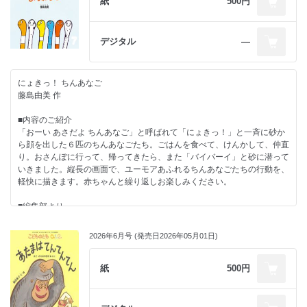
と小さな生きものとふれあった思い出から、赤ちゃんを楽しませる絵本が
紙
500円
た。大きなあひるは約17メートルもあり、世界各地の水辺をお風呂に見
制作。絵本に『たべたのだーれだ？』『ごろんご ゆきだるま』『おばけ
できたらと、『むしむし なにむし』を考えられました。
立てていました。私が雑誌で目にしたのは、その記事だったようです。世
のコンサート』『かたつむりタクシー』『ロボットのくにSOS』『ねじ
界を旅する大きなあひる。いいなぁ、いつか会ってみたいと憧れはふくら
まきバス』（以上、福音館書店）など。絵本『よるのおと』（偕成社）で
生き生きとした愛らしい虫たちを描き出してくださったのは、アルミ板を
デジタル
―
むばかり。
産経児童出版文化賞大賞、画文集『メタフィジカル・ナイツ』（架空社）
用いて絵を制作される、あずみ虫さん。元気で楽しい虫たちの絵本をお届
で小学館絵画賞、映像作品『クジラの跳躍』（バンダイナムコフィルムワ
けします。
時は流れ、大阪のアートのお祭りにこの大きなあひるが来るということを
ークス）で文化庁メディア芸術祭アニメーション部門大賞などを受賞。
知りました。新幹線・電車を乗り継ぎ、どきどきしながら最寄りの駅から
にょきっ！ ちんあなご
■作者のことば
会場へ歩いて向かいました。だんだん見えてくる黄色いあたま……うわ
藤島由美 作
テントウムシが草花の上まで登ってから飛び立ったり、アオムシがたくさ
ぁ、いよいよご対面！ 「あれ？ 意外と……小さい……」あまりにも憧
んの葉っぱを食べたり、虫たちはそれぞれ特徴があって、思わず見入って
れがふくらみすぎて、想像上のあひるは、豪華客船クイーン・エリザベス
■内容のご紹介
しまうような動きを見せてくれます。文章を書かれた乾さんは、息子さん
くらいになっていたのでした（大阪に来ていたあひるは9.5メートル）。
「おーい あさだよ ちんあなご」と呼ばれて「にょきっ！」と一斉に砂か
と小さな生きものとふれあった思い出から、赤ちゃんを楽しませる絵本が
思ったより小さかったけど、感激は大きなものでした。
ら顔を出した６匹のちんあなごたち。ごはんを食べて、けんかして、仲直
できたらと、『むしむし なにむし』を考えられました。
り。おさんぽに行って、帰ってきたら、また「バイバーイ」と砂に潜って
私もお風呂のあひるを冒険させてみたくなりました。小さいお風呂もあひ
いきました。縦長の画面で、ユーモアあふれるちんあなごたちの行動を、
生き生きとした愛らしい虫たちを描き出してくださったのは、アルミ板を
るたちにとっては大きな海かもしれません。波が来ても平気！ みんなの
軽快に描きます。赤ちゃんと繰り返しお楽しみください。
用いて絵を制作される、あずみ虫さん。元気で楽しい虫たちの絵本をお届
お風呂でも元気に遊んでくれたらいいな。
けします。
■編集部より
■著者情報
作者の藤島由美さんは『じゃがーくん』（「こどものとも0.1.2.」2021年
■著者情報
たけかわゆうこ
２月号）を作った後、もう一度縦に開いて展開する赤ちゃん絵本を作りた
乾栄里子
2026年6月号 (発売日2026年05月01日)
愛知県生まれ。セツ・モードセミナーでイラストレーションを学ぶ。子ど
いと考えていらっしゃいました。また、20年ほど前、新潟の水族館で初
1964年、東京都生まれ。東京造形大学デザイン科卒業後、インドへ留
もと一緒に楽しむお話をつくることに魅力を感じ、絵本アカデミー警固塾
めてちんあなごに出会って以来、いつかちんあなごの絵本を作りたいとも
学。バナスタリ大学でテキスタイルを学ぶ。絵本に「バルバルさん」シリ
で絵本制作を学ぶ。第38回講談社絵本新人賞佳作受賞。第39回日産童話
思っていたそう。そんなある日、東京のすみだ水族館で、ケンカしたり抱
紙
500円
ーズ、『わにおの わのじは どうかくの？』『おんぶに だっこに かたぐる
と絵本のグランプリ佳作受賞。絵本の出版は今作が初めて。福岡県在住。
き合ったりするちんあなごを観察していて、縦開きで展開するちんあなご
ま』（「こどものとも0.1.2.」2021年12月号／すべて福音館書店）など多
の絵本のアイデアが「にょきっ」と生まれてきたそうです。
数。