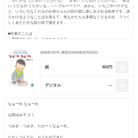
「ちいさな くだもの くださいな」「まるい くだもの くださいな」「あま
春先はウグイスが鳴きます。いつも同じ藪の中から聞こえるので、きっと
ぷ」や「あがりめ さがりめ ぐるっとまわって にゃんこのめ」をやっては
い くだもの くださいな」――ブルーベリー、みかん、いちごやバナナな
ここにおうちがあるんだね。でもウグイスはなかなか姿を見ることができ
一緒に笑い転げました。
ど、いろいろなくだものが赤ちゃんの目の前に差し出される絵本です。語
ず、辛抱強くない私は一度も見たことがありません……今度の春こそ見て
りかけるようなことばを添えて、色もかたちも多様なくだものを、うつく
みたいなぁ。
あそびうたは今の子どもたちにも受け継がれています。都内のある保育園
しくあたたかな貼り絵で描きます。
では、「どんどんばしわたれ」が子どもたちの大好きな遊びだそうです。
そして雨上がりの蒸し暑い日はヘビのアオダイショウが緑道を横切りま
この絵本はあそびうたの絵本です。子どもと一緒に遊びながら笑い転げて
■作者のことば
す。これにはいつも驚かされるのですが、だいたい同じ場所に現れるの
ください。
「果物のたのしみ」みやまつともみ
で、この辺りにお住まいのようです。今日は会いませんように。
■著者情報
果物は色や形、大きさがとても様々で、お菓子ではないけれど甘く、赤ち
その先の小さい橋を渡ると、水辺にはカモやアオサギの姿も見られます。
2026年3月号 (発売日2026年02月03日)
鍋田敬子（なべたけいこ）
ゃんから口にできる魅力的な食べ物です。
薄暗くなると寝床へ帰るようで、カモがつがいで仲良く飛んでいく姿にほ
1956年、香川県生まれ。九州産業大学芸術学部美術学科卒業。千葉県の
のぼのします。
小学校教諭を経て、現在はボランティアで地域の子どもたちと、わらべう
今は中高生のうちの子どもたちが赤ちゃんの頃、離乳食でやわらかく潰し
紙
460円
たや絵本、お話、てあそびなどを楽しんでいる。絵本に『うどんやの た
たバナナやすりおろしたりんごをあげると、喜んで食べていました。１歳
しばらく行くとちょっとした広場に出ます。ここに住んでいるのはモグラ
あちゃん』『なっちゃんが ちっちゃかったころの おはなし』『うちのほ
半の頃、一人でバナナの皮をむき、１本食べきった時の満足そうな表情は
です。土の山がポコポコとあちこちに作られていて、地下街は建設ラッシ
うが すごいんやで！』（「こどものとも年中向き」2024年4月号）『え
心に残っています。
デジタル
―
ュなのかしら？ と想像しつつ、ここでＵターンして帰ります。
えこと おもいついた なっちゃん』（「同」2015年7月号／すべて福音館
書店）などがある。千葉県在住。
少し大きくなってからは、家族でいちご狩りやぶどう狩り、ブルーベリー
と、こんなふうに日々歩いていたら、いろんな生きものの、いろんなおう
狩り、キウイ狩りなどへ出かけ、幼稚園では毎年遠足でみかん狩りへ。新
ちの絵本ができました。チンパンジーは木の上の葉っぱのベッドで寝てい
なぁーれ なぁーれ
鮮な果物を自分の手で取りその場で食べることは、とてもワクワク！ 夏
たり、カクレクマノミはイソギンチャクの中でユラユラ、まったり。そし
休みの実家でのスイカ割りなど、果物にまつわる楽しい思い出の数々があ
てみんなおうちが大好き！ ホッと、くつろげる居心地の良い場所にみん
山田ゆみ子 さく
り、成長した今も話題に上がります。
な帰ります。
つみき、つみき、たかーくなぁーれ。
この絵本の制作中は、下描きや観察のため、いつになく果物を購入し食べ
さて、今日のおさんぽはおしまい。私もおうちに帰ろうっと。
る機会が増え、家族に喜ばれました。
たかくつんだら、おうちができた。