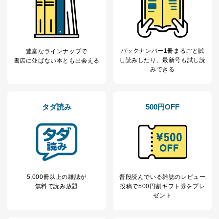
委託・提供先企業は具体的には以下のような企業です
が、これらに限りません。
委託先：カスタマーサポート支援会社 、クレジッ
トカード決済などの決済代行・料金回収会社、広
告配信サービス会社
提供先：出版社、出版物発売元、卸売会社、販売
バックナンバー1冊まるごと試
豊富なラインナップで
店など商品の供給者、梱包会社、配送会社、新聞
し読み
したり、最新号も試し読
書店に並ばない本とも出会える
販売店などの梱包・配送・配達会社
みできる
４．開示対象個人情報の「開示」「訂正」等の請求につ
いて
タダ読み
500円OFF
当社は、本人から、開示対象個人情報について利用目的
の通知を求められた場合には、遅滞なくこれに応じま
す。ただし、以下①～④のいずれかに該当する場合は、
利用目的の通知を行なうことはできません。そのとき
は、本人に遅滞無くその旨を通知するとともに、理由を
説明させていただきます。
①利用目的を本人に通知し、又は公表することによって
5,000冊以上の雑誌が
普段読んでいる雑誌のレビュー
本人又は第三者の生命、身体、財産その他の権利利益を
無料で読み放題
投稿で
500円割ギフト券をプレ
害するおそれがある場合
ゼント
②利用目的を本人に通知し、又は公表することによって
当該事業者の権利又は正当な利益を害するおそれがある