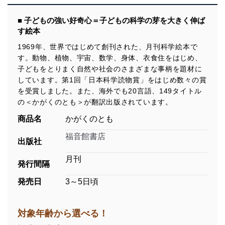
■ 子どもの強い好奇心＝子どもの科学の芽を大きく伸ば
す絵本
1969年、世界ではじめて創刊された、月刊科学絵本で
す。動物、植物、宇宙、数学、身体、衣食住をはじめ、
子どもをとりまく自然や社会のさまざまな事柄を題材に
しています。第1回「日本科学読物賞」をはじめ数々の賞
を受賞しました。また、海外でも20言語、149タイトル
の＜かがくのとも＞が翻訳出版されています。
商品名
かがくのとも
福音館書店
出版社
月刊
発行間隔
発売日
3～5日頃
対象年齢から選べる！