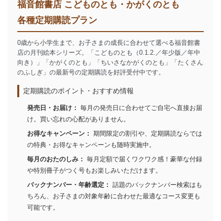
福音館書店 こどものとも・かがくのとも
各種定期購読プラン
0歳から小学生まで、お子さまの成長に合わせて選べる福音館書
店の月刊絵本シリーズ。「こどものとも（0.1.2.／年少版／年中
向き）」「かがくのとも」「ちいさなかがくのとも」「たくさん
のふしぎ」の最新号の定期購読を好評受付中です。
定期購読のポイント・おすすめ情報
発売日・お届け：
毎月の発売日に合わせてご自宅へ直接お届
け。買い忘れの心配がありません。
お得なキャンペーン：
期間限定の割引や、定期購読ならでは
の特典・お得なキャンペーンも随時実施中。
毎月のおたのしみ：
毎月定額で届くワクワク感！豪華な付録
や特別冊子がつく号もお楽しみいただけます。
バックナンバー・年齢選定：
話題のバックナンバー検索はも
ちろん、お子さまの対象年齢に合わせた最適なコース変更も
可能です。