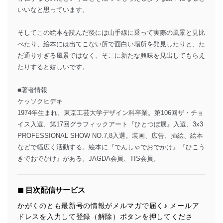
いいなと思っています。
そしてこの絵本を読んだ後には山手線に乗って実際の風景と見比
べたり、絵本には出てこない所で面白い場所を発見したりと、た
だ通りすぎる風景ではなく、そこに新たな興味を見出してもらえ
たりすると嬉しいです。
■著者情報
ケッソクヒデキ
1974年生まれ。東京工芸大学デザイン科卒業。第106回ザ・チョ
イス入選、第17回グラフィックアート『ひとつぼ展』入選、3x3
PROFESSIONAL SHOW NO.7,8入選。装画、広告、挿絵、絵本
などで幅広く活動する。絵本に『でんしゃでおでかけ』『ひこう
きでおでかけ』がある。JAGDA会員、TIS会員。
◼︎ 目次配信サービス
かがくのとも最新号の情報がメルマガで届く♪ メールア
ドレスを入力して登録（解除）ボタンを押してくださ