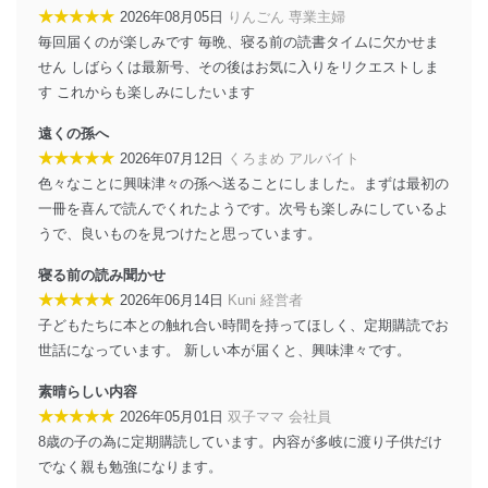
す。
★★★★★
2026年08月05日
りんごん 専業主婦
毎回届くのが楽しみです 毎晩、寝る前の読書タイムに欠かせま
個人情報の安全管理措置
せん しばらくは最新号、その後はお気に入りをリクエストしま
当社は、個人情報の正確性及び安全性を確保するため
す これからも楽しみにしたいます
に、下記セキュリティ対策をはじめとする安全対策を実
施し、個人情報の漏えい、滅失またはき損の防止及び是
遠くの孫へ
正に努めます。
★★★★★
2026年07月12日
くろまめ アルバイト
アクセス制御
色々なことに興味津々の孫へ送ることにしました。まずは最初の
個人データを取り扱うことのできる機器及び当該
一冊を喜んで読んでくれたようです。次号も楽しみにしているよ
機器を取り扱う従業者を明確化し、 個人データへ
うで、良いものを見つけたと思っています。
の不要なアクセスを防止しています。
寝る前の読み聞かせ
アクセス者の識別と認証
★★★★★
2026年06月14日
Kuni 経営者
機器に標準装備されているユーザー制御機能（ユ
子どもたちに本との触れ合い時間を持ってほしく、定期購読でお
ーザーアカウント制御）により、個人情報データ
ベース等を取り扱う情報システムを使用する従業
世話になっています。 新しい本が届くと、興味津々です。
者を識別・認証しています。
素晴らしい内容
外部からの不正アクセス等の防止
★★★★★
2026年05月01日
双子ママ 会社員
個人データを取り扱う機器等のオペレーティング
8歳の子の為に定期購読しています。内容が多岐に渡り子供だけ
システムを最新の状態に保持しています。
でなく親も勉強になります。
個人データを取り扱う機器等にセキュリティ対策