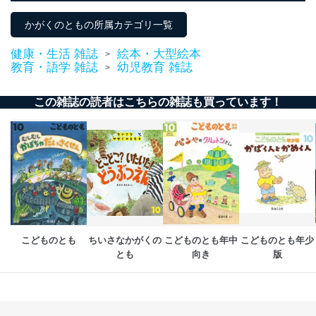
採用応募者の方の
4
採用選考、ご連絡のため
かがくのともの所属カテゴリ一覧
個人情報
当社の従業者の個
人事、総務などの雇用管理等のた
5
人情報
め
健康・生活 雑誌
絵本・大型絵本
>
教育・語学 雑誌
幼児教育 雑誌
パートナー（提携
購入商品配送のため
>
企業）からの委託
提携企業及びお客様がご購入され
により当社の
た商品の発売元企業からのｅメー
6
この雑誌の読者はこちらの雑誌も買っています！
定期購読サービス
ル等による商品、
等をご利用の方の
サービス、キャンペーン等の広告
個人情報
に関するご案内のため
当社のサービス利用状況の把握お
よびその分析のため
お問い合わせ対応、トラブル対
SNS公式アカウン
処、オペレーター教育など応対品
7
トに登録された方
質向上のため
の個人情報
その他当社のプライバシーポリシ
ー等にて公表する利用目的達成の
こどものとも
ちいさなかがくの
こどものとも年中
こどものとも年少
ため
とも
向き
版
※上記の利用目的のうちNo.1～5については保有個人デ
ータ（開示対象個人情報）の利用目的であり、下記4.の
開示等のご請求に対応させていただきます。
なお、6、7については、パートナー（提携企業）様又は
各SNS運営会社様にご請求いただきますようお願い致し