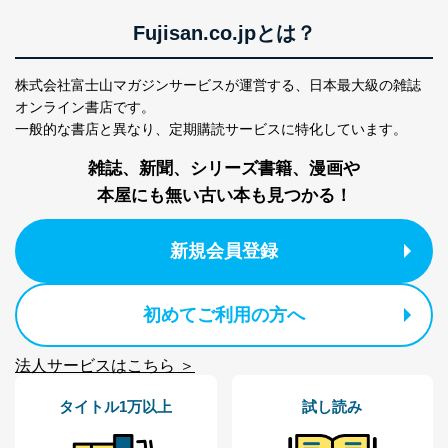
ます。
Fujisan.co.jpとは？
３．個人情報の第三者提供について
株式会社富士山マガジンサービスが運営する、
日本最大級の雑誌
当社は、取得した個人情報を適切に管理し､あらかじめ
本人の同意を得ることなく第三者に提供することはあり
オンライン書店です。
ません。ただし、次の場合は除きます。
一般的な書店と異なり、
定期購読サービスに特化しています。
法令に基づく場合
雑誌、新聞、シリーズ書籍、漫画や
人の生命､身体または財産の保護のために必要がある
場合であって、本人の同意を得ることが困難であると
本屋にも無い古い本も見つかる！
き。
公衆衛生の向上または児童の健全な育成の推進のため
に特に必要がある場合であって、本人の同意を得るこ
新規会員登録
とが困難である場合。
国の機関もしくは地方公共団体またはその委託を受け
た者が法令の定める事務を遂行することに対して協力
初めてご利用の方へ
する必要がある場合であって、本人の同意を得ること
により当該事務の遂行に支障を及ぼすおそれがあると
き。
法人サービスはこちら ＞
上記２．の利用目的を実施するために守秘義務を結ん
だ企業に、業務の一部として個人情報の取扱いを委
タイトル1万以上
試し読み
託・提供する場合、その業務に必要な範囲で委託・提
供先企業に個人情報を開示することがあります。