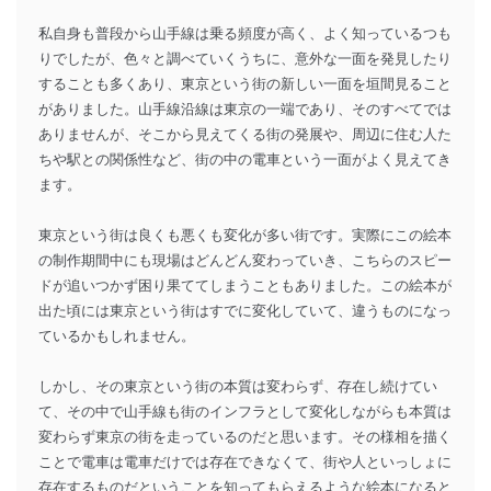
私自身も普段から山手線は乗る頻度が高く、よく知っているつも
りでしたが、色々と調べていくうちに、意外な一面を発見したり
することも多くあり、東京という街の新しい一面を垣間見ること
がありました。山手線沿線は東京の一端であり、そのすべてでは
ありませんが、そこから見えてくる街の発展や、周辺に住む人た
ちや駅との関係性など、街の中の電車という一面がよく見えてき
ます。
東京という街は良くも悪くも変化が多い街です。実際にこの絵本
の制作期間中にも現場はどんどん変わっていき、こちらのスピー
ドが追いつかず困り果ててしまうこともありました。この絵本が
出た頃には東京という街はすでに変化していて、違うものになっ
ているかもしれません。
しかし、その東京という街の本質は変わらず、存在し続けてい
て、その中で山手線も街のインフラとして変化しながらも本質は
変わらず東京の街を走っているのだと思います。その様相を描く
ことで電車は電車だけでは存在できなくて、街や人といっしょに
存在するものだということを知ってもらえるような絵本になると