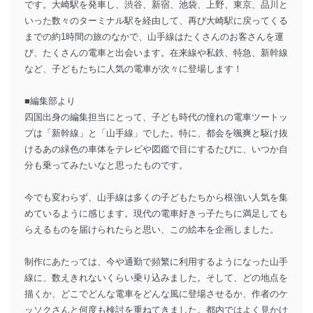
です。大崎駅を発車し、渋谷、新宿、池袋、上野、東京、品川と
いった数々のターミナル駅を経由して、再び大崎駅に戻ってくる
までの約1時間の旅のなかで、山手線はたくさんのお客さんを運
び、たくさんの電車と出会います。在来線や私鉄、特急、新幹線
など、子どもたちに人気の電車が次々に登場します！
■編集部より
四国出身の編集担当にとって、子ども時代の憧れの電車ツートッ
プは「新幹線」と「山手線」でした。特に、都会を颯爽と駆け抜
けるあの緑色の車体をテレビや図鑑で目にするたびに、いつか自
分も乗ってみたいなと思ったものです。
今でも変わらず、山手線は多くの子どもたちから根強い人気を集
めているように感じます。現代の電車好きっ子たちに満足しても
らえるものを届けられたらと思い、この絵本を企画しました。
制作にあたっては、今や通勤で頻繁に利用するようになった山手
線に、数えきれないくらい乗り込みました。そして、どの地点を
描くか、どこでどんな電車をどんな風に登場させるか、作者のケ
ッソクさんと何度も検討を重ねてきました。都内ではよく見かけ