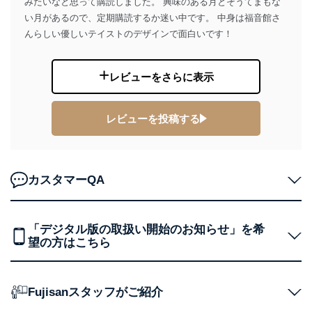
みたいなと思って購読しました。 興味のある月とそうてまもな
りです。
い月があるので、定期購読するか迷い中です。 中身は福音館さ
No
個人情報の種類
利用目的
んらしい優しいテイストのデザインで面白いです！
購入商品の配送のため
商品代金回収のため
ｅメール等による商品、サービ
レビューをさらに表示
ス、キャンペーン等の広告の案内
当社の定期購読サ
のため
1
ービス等をご利用
個人が特定できない形で取得した
の方の個人情報
レビューを投稿する
閲覧履歴や購買履歴等の情報を分
析して、趣味・嗜好に
応じた新商品・サービスに関する
広告のため
当社にお問合わせ
お問い合わせ対応、トラブル対
カスタマーQA
2
いただいた方の個
処、オペレーター教育など応対品
人情報
質向上のため
カスタマーQ＆Aサイトの投稿内容
「デジタル版の取扱い開始のお知らせ」を希
の確認のため
望の方はこちら
ｅメール等によるカスタマーQ＆A
当社カスタマーQ＆
サイトのサービス内容のご案内の
3
Aサービス利用者
ため
ｅメール等による商品、サービ
Fujisanスタッフがご紹介
ス、キャンペーン等の広告に関す
るご案内のため