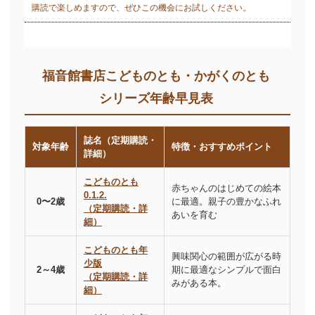
購読で楽しめますので、ぜひこの機会にお試しください。
福音館書店こどものとも・かがくのとも
シリーズ年齢早見表
誌名（定期購読・
対象年齢
特徴・おすすめポイント
詳細）
こどものとも
赤ちゃんのはじめての絵本
0.1.2.
0〜2歳
に最適。親子の豊かなふれ
（定期購読・詳
あいを育む
細）
こどものとも年
興味関心の範囲が広がる時
少版
2～4歳
期に最適なシンプルで面白
（定期購読・詳
みがある本。
細）