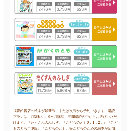
福音館書店の絵本が最新号、または次号から予約できます。購読
プランは、月額払い、6ヶ月購読、年間購読の中からお選びいただ
けます。『たくさんのふしぎ』『こどものとも0．1．2．』『こど
ものとも年少版』『こどものとも』等こどものための絵本が定期