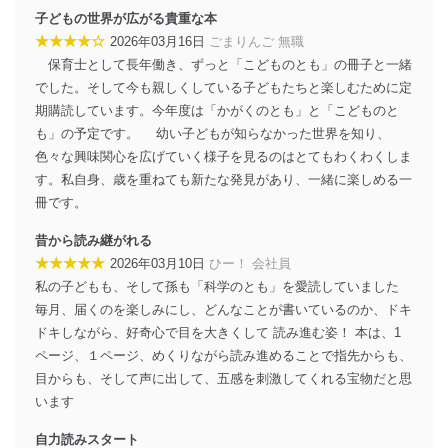
ソフトウェア等を導入し、自動更新 機能等の活用
子どもの世界が広がる貴重な本
により、これを最新状態としています。
★★★★☆
2026年03月16日
ごまりんご 無職
情報システムの使用に伴う漏洩等の防止
保育士として長年働き、ずっと「こどものとも」の冊子と一緒
メール等により個人データの含まれるファイルを
でした。そして今も親しくしている子どもたちと楽しむために定
送信する場合に、当該ファイルへのパスワードを
期購読しています。今年度は「かがくのとも」と「こどものと
設定しています。
も」の予定です。 幼い子どもが知らなかった世界を知り、
個人情報保護マネジメントシステムの継続的改善
色々な興味関心を広げていく様子を見るのはとてもわくわくしま
す。私自身、歳を重ねても新たな発見があり、一緒に楽しめる一
当社は、内部監査及びマネジメントレビューの機会を通
冊です。
じて、個人情報保護マネジメントシステムを継続的に改
善し、常に最良の状態を維持します。
昔から読み継がれる
★★★★★
苦情及び相談受付け窓口
2026年03月10日
ひー！ 会社員
私の子どもも、そして孫も「科学のとも」を愛読していました
貴殿の個人情報及び当社の個人情報保護マネジメントシ
毎月、届くのを楽しみにし、どんなことが書いているのか、ドキ
ステムに関するご相談及び苦情については以下までご連
ドキしながら、好奇心で目を大きくして 読み進む姿！ 本は、1
絡ください。
ページ、１ページ、めくりながら読み進めることで指先からも、
適切、かつ迅速に対応させていただきます。
目からも、そして声に出して、五感を刺激してくれる宝物だと思
株式会社富士山マガジンサービス 個人情報問い合わせ
います
係
TEL：0570-200-223
自力読みスタート