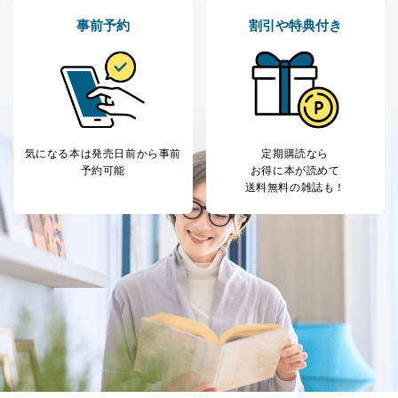
場合
③国の機関又は地方公共団体が法令の定める事務を遂行
事前予約
割引や特典付き
することに対して協力する必要がある場合であって、利
用目的を本人に通知し、又は公表することによって当該
事務の遂行に支障を及ぼすおそれがあるとき
④開示対象個人情報の利用目的が明らかな場合
開示対象個人情報については、保有個人データの本人ま
たはその代理人からの利用目的の通知、開示、変更等
気になる本は
発売日前から事前
定期購読なら
（内容の訂正、追加または削除）、利用停止等（「利用
予約可能
お得に本が読めて
の停止または消去」「第三者への提供の停止」）の求め
送料無料の雑誌も！
に対応させていただいております。 当社顧客の皆様の
個人情報は「マイページ」にログインしていただくこと
で、訂正、追加、変更を行っていただくことが出来ま
す。マイページをご利用いただけない方、その他の方に
つきましては、下記Aをご覧ください。 また、ご登録い
ただいた個人情報のうち、市町村などの名称および郵便
番号、金融機関の名称あるいはクレジットカードの有効
期限など、商品のお届けやご請求を行う上で支障がある
情報に変更があった場合には、当社が登録情報を変更さ
せていただく場合があります。
A.開示等の求めの申し出先、提出していただく書面等
開示等の求めは、電話又は電子メールにて下記までお申