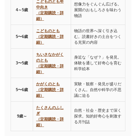
こどものとも年
想像力をぐんぐん広げる。
中向き
4～5歳
展開のおもしろさを味わう
（定期購読・詳
物語
細）
こどものとも
物語の世界へ深く引き込
5〜6歳
（定期購読・詳
む。読書好きの土台をつく
細）
る充実の内容
ちいさなかがく
身近な「なぜ？」を発見。
のとも
3〜5歳
体験を通して好奇心を育む
（定期購読・詳
科学絵本
細）
かがくのとも
実験・観察・発見が盛りだ
5〜6歳
（定期購読・詳
くさん。自然や科学の不思
細）
議に迫る
たくさんのふし
自然・社会・歴史まで深く
ぎ
9歳～
探求。知的好奇心を刺激す
（定期購読・詳
る月刊誌
細）