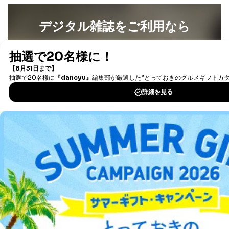
し付けください。開示等の求めに際して提出していただ
く書面等については、その際にご案内いたします。
デジタル雑誌をご利用なら
■電話による場合
TEL:0570-200-223
最新号〜バックナンバーまで7000冊以上の雑誌
（電子
株式会社富士山マガジンサービス 個人情報問い合わせ
書籍）が無料で読み放題！
係
タダ読みサービス
を楽しもう！
受付時間：10:00～17:00（土、日、祝、年末年始休業）
■電子メールによる場合
DOWNLOAD FOR IOS
e-mail：
cs@fujisan.co.jp
B.開示等の対応に際して、以下記載の項目のうち2項目
DOWNLOAD FOR ANDROID
以上での本人確認を実施させていただきます。
商品を購入された個人のお客様：氏名、住所、電話番
号、顧客番号、メールアドレス
ご利用方法はこちら
商品を購入された法人のお客様：氏名、会社名、部署
名、会社住所、電話番号、顧客番号、メールアドレス
採用に応募された方：氏名、住所、所属学校（会社）
名
総合案内
お取引先様：会社名、部署名、氏名、住所
株主様：氏名、住所、（会社名）
アフィリエイト
採用情報
C.代理人様による開示等のご請求