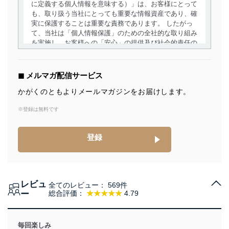
に定義する個人情報を意味する）」は、お客様にとって
も、取り扱う当社にとっても重要な情報資産であり、確
実に保護することは重要な責務であります。 したがっ
て、当社は「個人情報保護」のための全社的な取り組み
を実施し、お客様への「安心」の提供及び社会的責任の
責務を果たすことを確実にいたします。
個人情報の取得・利用・提供について
◼︎ メルマガ配信サービス
当社は、個人情報の取得・利用・提供に際して、その利
かがくのともよりメールマガジンをお届けします。
用目的を明確にし、本人の同意を得たうえで利用目的の
達成に必要な範囲内で適法かつ公正な手段によって取
※登録は無料です
得・利用・提供を行います。また、当社が保有している
個人情報は、同意を得ずに目的外利用、第三者への提
登録
供・開示は行いません。当社においてはこれらの取り組
みを確実にするため、従業者等の教育を徹底してまいり
ます。また、目的外利用を行わないために、適切な管理
措置を講じます。
レビュ
全てのレビュー：
569件
法令遵守
ー
総合評価：
★★★★★
4.79
当社は、個人情報に関連する法令、国が定める指針及び
その他の規範を遵守します。また、当社の管理の仕組み
に、これらの法令及びその他の規範を常に適合させま
毎回楽しみ