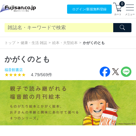
0
ログイン/
新規無料
登録
カート
メニュー
トップ
健康・生活 雑誌
絵本・大型絵本
かがくのとも
かがくのとも
福音館書店
★★★★★
4.79/569件