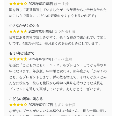
FAX：03-5459-7073
★★★★☆
2026年03月06日
はー 主婦
e-mail：
cs@fujisan.co.jp
園を通して定期購読していましたが、今年度から小学校入学のた
改訂：2025年2月20日
めこちらで購入。 こどもの好奇心をくすぐる良い内容です
制定：2005年4月1日
株式会社富士山マガジンサービス
小さなかがくのとも
代表取締役会長 西野 伸一郎
★★★★★
2026年03月06日
なつみ 会社員
個人情報の取扱いについて
日常にある内容で親しみやすく、色々な視点で書かれていて楽し
いです。4歳の子供は、毎月届くのをたのしみにしています。
１．個人情報保護管理者
もう6年が過ぎて…
当社は以下の個人情報保護管理者を設置し、個人情報保
★★★★★
2026年02月28日
ハッパ 主婦
護管理者の責任のもと、個人情報を取得・アクセス・利
初孫に「こどものとも０・１・２」をプレゼントしてから早や６
用・提供・管理いたします。
年になります。年少版、年中版と変わり、新年度から「かがくの
東京都渋谷区南平台町16-11
とも」をプレゼントします。孫の数も増えて、それらが次々とみ
株式会社富士山マガジンサービス
んなに役立ち、彼らも物語から科学へ興味を持つような成長を、
代表取締役会長 西野 伸一郎
プレゼントを通して実感しています。ありがとうございます。
個人情報保護管理者: 経営管理グループディレクター 前
田 嘉也
こどもの興味に刺さる
★★★★☆
２．利用目的
2026年02月17日
もずく 会社員
なぜなにブームがいよいよ本格化した4歳さん。 親も一緒に楽し
当社が取り扱う開示対象個人情報の利用目的は次のとお