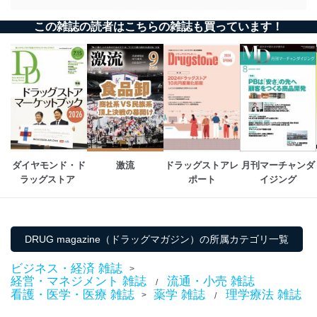
● 【寄稿】 バイオシミラー使用促進に関わる諸課題
秘められた経済効果寄与への可能性
この雑誌の読者はこちらの雑誌も買っています！
求められる製品ごとの目標設定とへの可能性と使用促進策
坂巻 弘之［東京理科大学経営学部 教授］
● 【寄稿】 診療統計データを活用した消費者起点のMD
MDの機軸をカテゴリーマネジメントが標榜する「消費者起点」に回帰せ
よ
本多 功征［メディカル・データ・ビジョン 事業開発部企画ユニット］
ダイヤモンド・ド
激流
ドラッグストアレ
月刊マーチャンダ
ラッグストア 
ポート
イジング
DRUG magazine（ドラッグマガジン）の所属カテゴリ一覧
ビジネス・経済 雑誌
>
経営・マネジメント 雑誌
流通・小売 雑誌
/
看護・医学・医療 雑誌
薬学 雑誌
理学療法 雑誌
>
/