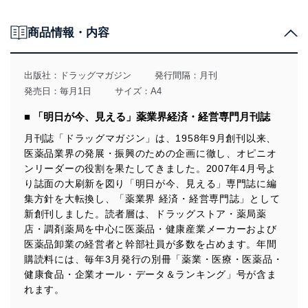
金子 尚貴氏［税理士法人アフェックス 公認会計士 税理士］
■ Global Report
商品情報・内容
データモニター社 イアン・ロイド氏
■ ビジネスナビ(197) 櫻井秀勲の世相“解体新書”
● 【主張】
ドラッグストアは「検体測定室連携協議会」に積極的に参画せよ
出版社：
ドラッグマガジン
発行間隔：月刊
● 【close-up】
発売日：毎月1日
サイズ：A4
斬新で目を引くパッケージが新たなブランドイメージ構築と登場感演出に
寄与
■ 「明日が今、見える」薬業界経済・経営専門月刊誌
アラクス広域量販管理部部長兼東日本統括部部長・高井浩氏に聞く「アラ
クスが推進する新たなブランド展開」
月刊誌「ドラッグマガジン」は、1958年9月創刊以来、
● 【特集】 シニアケア関連製品
医薬品業界の発展・振興のための企画に徹し、オピニオ
知見やノウハウ生かした開発・提案で需要に対応
肌への配慮など新局面に入る大人用紙おむつ
ンリーダーの役割を果たしてきました。2007年4月号よ
● 【話題の健康食品メーカートップインタビュー】
り誌面の大刷新を図り「明日が今、見える」専門誌に編
話題の「夜泣き」対策商材登場！
集方針を大転換し、「薬業界 経済・経営専門誌」として
世界80の国と地域が臨床採用するＬ・ロイテリ菌配合食品『チャイルド
新創刊しました。読者層は、ドラッグストア・薬局薬
ヘルス』
店・調剤薬局を中心に医薬品・健康産業メーカーおよび
野村慶太郎氏［バイオガイアジャパン 社長］
● 【close-up】
医薬品卸業の経営者と幹部社員が多数を占めます。年間
バイタルネット宮城物流センターが稼働
購読料には、毎年3月発行の別冊「薬業・医療・医薬品・
● 【調剤薬局トップインタビュー】
健康食品・企業オール・データ＆ランキング」号が含ま
地域包括支援センターに飛び込み他職種と連携
れます。
松岡 淳朗氏［ぼうしや薬局（兵庫県） 代表取締役］
松岡 洋平氏［同 取締役］