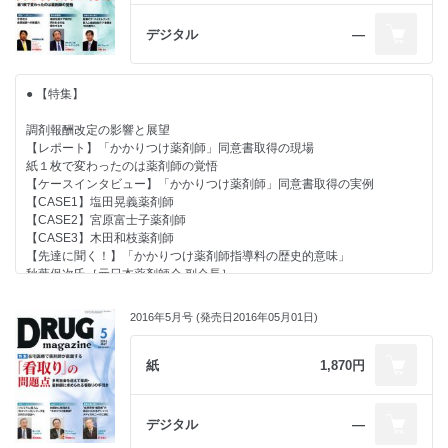
・連結業績９社 ・単体業績51社
スイッチOTC推進はヘルスケア業界の使命、関係者全てがビジョンの共
・各指標20傑（単体）
デジタル
―
有を
＜総売上高／営業利益／経常利益／当期純利益／医療用医薬品売上高／一
● 【特集】 妊娠検査薬
般用売上高＞
「妊活」の第一歩として定着させたい薬局・DgSでの情報入手
■主力メーカーインフォメーション アラクス／ロート製薬
● 【特集】
【新薬企業に聞く】
● 【CLOSE UP】 大木ヘルスケアHD「2016 OHKI 秋冬用カテゴリー提案
高額薬剤の議論は避けて通れない
商談会」を開催
調剤報酬改定の影響と展望
医療費適正化は健康寿命延伸政策とも連動
人口減で勝ち抜く新カテゴリー創出を提案
【レポート】「かかりつけ薬剤師」同意書取得の現場
梅田一郎氏［ファイザー 代表取締役社長］
● 【PICK UP】 アルフレッサヘルスケア主催「第１回ソリューション提
紙１枚で変わったのは薬剤師の覚悟
案商談会」が大盛況！
【ケースインタビュー】「かかりつけ薬剤師」同意書取得の実例
勝木社長「開催目的は原点回帰」
【CASE1】塩田晃義薬剤師
【DgS トップインタビュー】
● 【好評連載〈第３回〉】
【CASE2】宮原富士子薬剤師
父の遺志継ぎ龍生堂魂で存在意義発揮へ
認知症ケアと薬剤師：くすりと認知症ケアの最適化を目標に
【CASE3】木田和枝薬剤師
次世代経営者のトップランナーとして手腕に注目
榊原幹夫氏［公益財団法人杉浦記念財団 事務局長］
【先達に聞く！】「かかりつけ薬剤師指導料の歴史的意味」
関口周吉氏［龍生堂本店（東京都） 代表取締役社長］
秋葉保次氏［元日本薬剤師会 副会長］
佐谷圭一氏［元日本薬剤師会 会長］
【特集 自己検査機器・製品】
【収支シミュレーション】経営への影響は
健康寿命延伸の最初の一歩として注目度アップ
2016年5月号 (発売日2016年05月01日)
機器・製品紹介 アリーア メディカル／大木製薬
● 【新社長登場】
「多くの失敗をした者が勝つ」
紙
1,870円
【CLOSE UP】
地域包括ケア時代に問われるのは変化する力
薬局での導入本格化する電子版お薬手帳
久保 泰三氏［アルフレッサ ホールディングス 社長］
抜群の認知度でダウンロード数は初月で１万ダウンロードを突破
● 【カラーグラビア】 特別インタビュー
デジタル
―
導入薬局には処方箋増効果が！
分社化は成長加速への推進力
――NTTドコモ『おくすり手帳Link』