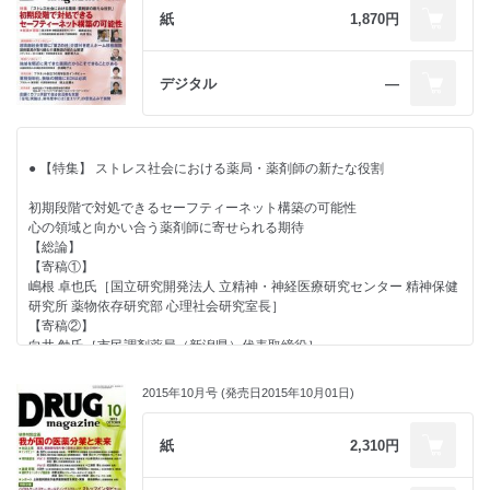
新地昭久氏［RMI 代表］
● 【トピック】
● 【好評連載】 地域包括ケア参画は薬局存続の要諦
紙
1,870円
■ 経営力を強化するための処方箋
製薬協が初となる「産業ビジョン2025」を策定
～ VOL.9 東京都大田区「みまーも」（おおた高齢者見守りネットワー
金子尚貴氏［税理士法人アフェックス 公認会計士 税理士］
ク）～
■ Global Report
企業から協賛金募り継続性を担保
デジタル
―
データモニター社 イアン・ロイド氏
薬樹やファーコスも参画、地域とのつながりで“選ばれる薬局”へ
■ ビジネスナビ(203) 櫻井秀勲の世相“解体新書”
● 【トピック】 日本ヘルスケア協会が発足会見
製配販に加えて学会を構築
● 【主張】
２年後に公益財団法人化を視野
“薬業界の秩序ある繁栄”に向け、本誌は今年も深層発信に注力
● 【特集】 ストレス社会における薬局・薬剤師の新たな役割
● 【連載】
● 【対談】 臨床現場からも評価高まる服薬ゼリーの展望
薬剤師ならではの視点で薬を「きちんと飲める」
初期段階で対処できるセーフティーネット構築の可能性
■ 行政ウォッチング
「きちんと効かせる」を重視した開発の歴史
心の領域と向かい合う薬剤師に寄せられる期待
宮坂佳紀氏［メディカル・テン 代表］
宮坂勝之氏［聖路加国際大学大学院 周麻酔期看護学 特任教授］×福居篤
【総論】
■ Rediscovery in U.S. ～知られざる米国最新流通業界事情
子氏［龍角散 執行役員 開発本部長］
【寄稿①】
新地昭久氏［RMI 代表］
● 【新春論壇】
嶋根 卓也氏［国立研究開発法人 立精神・神経医療研究センター 精神保健
■ 経営力を強化するための処方箋
「変わりゆく環境への対応」
研究所 薬物依存研究部 心理社会研究室長］
金子尚貴氏［税理士法人アフェックス 公認会計士 税理士］
・漆畑 稔氏［日本薬剤師会 顧問］
【寄稿②】
■ 隔月連載 アイ・エム・エス・ジャパン
・木内祐二氏［昭和大学 薬学部 薬学教育学］
向井 勉氏［市民調剤薬局（新潟県）代表取締役］
ビッグデータとインテリジェンスで医療の最適化を支援する
・繁村京一郎氏［野村證券 エクイティ・リサーチ部 医薬・ヘルスケアチ
【インタビュー】
アイ・エム・エス・ジャパン シニアマネージャー 漢那朝士氏
ーム・ヘッド］
電子お薬手帳にコンテンツ「こころの休憩室」を付加
■ たった一言の声かけで広がるお客さまとの会話
2015年10月号 (発売日2015年10月01日)
・清水 徹氏［みずほ情報総研 社会政策コンサルティング部 医療政策チー
「こころのコラム」の書き込みで認知行動療法の気づきに
大慶堂 大谷まり子氏・大谷 桜氏
ム コンサルタント］
三津原 庸介氏［日本調剤 常務取締役］
■ Global Report
・樋口 俊一氏［日本医薬品登録販売者協会 会長］
紙
2,310円
データモニター社 イアン・ロイド氏
・平野健二氏［サンキュードラッグ 代表取締役社長］
● 【調剤薬局トップインタビューシリーズ】
■ ビジネスナビ(202) 櫻井秀勲の世相“解体新書”
・堀美智子氏［日本女性薬局経営者の会 会長］
超高齢社会背景に「第２の柱」介護付き老人ホーム積極展開