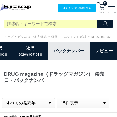
0
ログイン/
新規無料
登録
カート
メニュー
トップ
ビジネス・経済 雑誌
経営・マネジメント 雑誌
DRUG magaz
号
次号
バックナンバー
レビュー
月01日
2026年09月01日
DRUG magazine（ドラッグマガジン） 発売
日・バックナンバー
全175件中
76 〜 90 件を表示