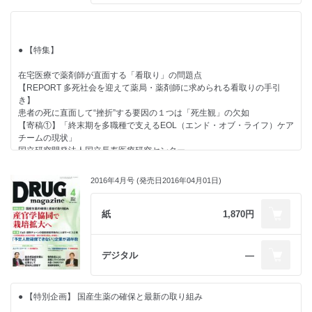
「健康産業のコングロマリット」を目指す
杉本雅史氏［武田薬品工業 ジャパンコンシューマーヘルスケアビジネス
【クローズアップ】
ユニット プレジデント］
創立120周年を迎えた白十字
● 【新薬企業に聞く】
信用と信頼を大切にする社風を醸成
● 【特集】
医療ICT『バイタルリンク』投入し地域包括ケア事業を100億円へ
「新しい発見を届ける」という思いを顧客に
宇野 洋氏［帝人ファーマ 社長］
在宅医療で薬剤師が直面する「看取り」の問題点
● 【DgS トップインタビュー】
【REPORT 多死社会を迎えて薬局・薬剤師に求められる看取りの手引
平野健二氏［サンキュードラッグ（福岡県） 代表取締役社長］（後篇）
き】
新しい時代に求められるのは患者に近いドラッグストア
患者の死に直面して“挫折”する要因の１つは「死生観」の欠如
● 【連載】
【寄稿①】「終末期を多職種で支えるEOL（エンド・オブ・ライフ）ケア
チームの現状」
■ 行政ウォッチング
国立研究開発法人国立長寿医療研究センター
宮坂佳紀氏［メディカル・テン 代表］
緩和ケア診療部 西川満則氏［医師］／薬剤部 久保川直美氏［緩和ケア専
■ 経営力を強化するための処方箋
門薬剤師］
金子尚貴氏［税理士法人アフェックス 公認会計士 税理士］
2016年4月号 (発売日2016年04月01日)
【寄稿②】「看取り現場で薬局薬剤師ができること」
■ Rediscovery in U.S. ～知られざる米国最新流通業界事情
ファーマシィ（広島県） 山根暁子氏［薬剤師］
新地昭久氏［RMI 代表］
【インタビュー①】「看取りは『案ずるより産むがやすし』恐れずにい
紙
1,870円
■ 隔月連載 アイ・エム・エス・ジャパン
け」
ビッグデータとインテリジェンスで医療の最適化を支援する
一般社団法人日本在宅薬学会理事長／
杏林大学医学部付属病院 薬剤部医薬品情報室 薬剤科長補佐 若林 進氏
ファルメディコ代表取締役社長 狭間研至氏［医師］
デジタル
―
■ Global Report
【インタビュー②】「薬剤師が持つべき死生観」
インフォーマ社 トレイシー・デグレゴリオ氏
関西学院大学大学院 人間福祉研究科教授 藤井美和氏
■ ビジネスナビ(208) 櫻井秀勲の世相“解体新書”
● 【特別企画】 国産生薬の確保と最新の取り組み
● 【DgS トップインタビュー】
● 【新連載】