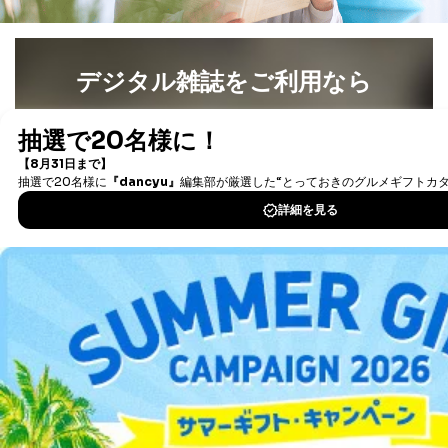
デジタル雑誌をご利用なら
最新号〜バックナンバーまで7000冊以上の雑誌
（電子
書籍）が無料で読み放題！
タダ読みサービス
を楽しもう！
DOWNLOAD FOR IOS
DOWNLOAD FOR ANDROID
ご利用方法はこちら
総合案内