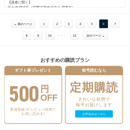
シュ』＆『ラピッドブロウ』
【識者に聞く】
朝日 早苗氏［ベリタス販売 PR マネージャー］
天ケ瀬 晴信氏［国際栄養食品協会 理事長］
● 【pick up】 メディカルリソース（本社東京都）
【サプリメントメーカーに聞く】
薬剤師派遣で差別化を図るトップシェアカンパニー
桜井 容子氏［アサヒフードアンドヘルスケア ヘルスケア事業本部 ヘルス
● 【寄稿】 医薬分業をめぐる文脈を海外事例から読み解く
ケアマーケティング部長］
← 前のページ
1
2
3
4
5
6
7
いまこそ薬剤師と薬局のあるべき姿を世に問え
青砥 弘道氏［ファンケルヘルスサイエンス 取締役 事業戦略本部長］
網野 裕美［新潟薬科大学特定研究員・衆議院議員柚木道義・元秘書］／
【ドラッグストア企業に聞く】
8
9
10
・・・
12
次のページ →
小林 大高［新潟薬科大学教授］
桐澤 英明氏［ウエルシア薬局 執行役員 商品本部 商品部 部長］
● 【季節連載】 佐谷 圭一のFour Seasons
● 【レポート】 薬局に価値を付与する栄養士
薬剤師は機能性表示食品のリスク管理に注力せよ
栄養士職能・スキルの発揮は企業の姿勢が鍵を握る
グレーゾーンが引き起こす無資格調剤の混乱
現実は理想とかけ離れているとの声も大きく
● 【隔月連載】 アイ・エム・エス・ジャパン ビッグデータとインテリ
おすすめの購読プラン
● 【連載】 地域包括ケア参画は薬局存続の要諦
ジェンスで医療の最適化を支援する
～ VOL.3 ～識者に聞く今後の課題～
グローバルの最新医薬品市場トレンドに見る、日本における近未来の治療
ギフト券プレゼント
毎号読むなら
「認知症の人の服薬コンプライアンスをどう向上するか」解決するのは薬
変化と市場への影響
剤師の責務
Drug magazine最新号表紙
筒井 孝子氏［兵庫県立大学大学院教授］
500
定期購読
● 【連載】
円
Drug magazine最新号
OFF
■ 行政ウォッチング
きれいな状態で
医薬品産業ランキングＰａｒｔⅡ
宮坂 佳紀氏［メディカル・テン 代表］
毎号お届けします
■ Rediscovery in U.S. ～知られざる米国最新流通業界事情
新規登録 or レビュー投稿で
新地 昭久氏［RMI 代表］
お得に読める!
お申込みはこちら
■ たった一言の声かけで広がるお客さまとの会話
大慶堂 大谷 まり子氏・大谷 桜氏
■ 調剤薬局の経営力を強化するための処方箋