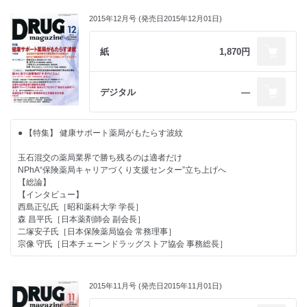
菅原宣昌氏［気仙沼市保健福祉部 高齢介護課 課長］
■ 経営力を強化するための処方箋
調剤報酬評価で急速な普及が見込まれる電子版お薬手帳
金子尚貴氏［税理士法人アフェックス 公認会計士 税理士］
2015年12月号 (発売日2015年12月01日)
「かかりつけ薬剤師」「健康サポート薬局」を後方支援するサービス続々
● 【新春特別対談】 あるべき社会保障制度と薬局の姿
■ Global Report
■座談会 森澤あずさ氏［アインホールディングス 運営統括本部 運営研
薬局は保険収入をスプリングボードに栄養・食事も包括提供する産業へ変
データモニター社 イアン・ロイド氏
修部 部長］／金指伴哉氏［薬樹 情報本部 本部長（薬樹健ナビ 代表取締
革を
紙
1,870円
■ ビジネスナビ(204) 櫻井秀勲の世相“解体新書”
役）］／神野和官氏［ファーマみらい 執行役員 事業推進部副部長］
“賢い支出”と同時に産業を育成してこそGDP600兆円の成長が描ける
■各種サービス紹介 ●パナソニックヘルスケア／お薬手帳機能を有した
新浪剛史氏［サントリーホールディングス代表取締役社長、経済財政諮問
● 【主張】
『ヘルスケア手帳』＆電子薬歴システム『PharnesⅢ-MX』●大木／薬局
会議議員］×中村 勝氏［クオール代表取締役社長、日本保険薬局協会会
デジタル
―
健康サポート薬局が求むべきは「売り場」ではなく生活者視点の「買い
支援プログラム『パーシャル会』●シンリョウ／『電子お薬手帳ポータル
長］
場」
サイト』●パラマ・テック／多項目モニター『HMC-10（エクボ）』
● 【好評連載】 地域包括ケア参画は薬局存続の要諦
● 【DgS トップインタビュー】
● 【特別レポート】
～VOL.10 東京都品川区の多職種連携事業～
期待される食生活・運動面のカウンセリング加速
「2016 OHKI春夏用カテゴリー提案商談会」が大盛況
● 【特集】 健康サポート薬局がもたらす波紋
ICTとエーザイの協働で信頼構築を後方支援
北摂エリアを堅守する調剤併設へのパラダイムチェンジ
● 【インタビュー】 他社メーカーと共同でWin-Win の生産性向上を図る
助言や調整機能果たせる周辺産業も参画
岸本一男氏［ケアーズ（大阪府） 代表取締役社長］
大塚倉庫
玉石混交の薬局業界で勝ち残るのは適者だけ
■インタビュー：品川区医師会副会長・酒寄 享氏／品川薬剤師会会長・加
● 【特別寄稿】 セルフメディケーション推進税制への期待と展望
大手医薬品卸との物流協業化を開始
NPhA“保険薬局キャリアづくり支援センター”立ち上げへ
藤 肇氏／エーザイ統合マーケティング本部医薬品アクセス推進部ホーム
新税制「セルフメディケーション推進のための所得控除制度」が誕生
サプライチェーン全体の効率化に薬業界の製配販も注目
【総論】
ケアマーケットリーダーディレクター・小梶卓哉氏
セルフメディケーション推進の強力なドライビングフォース
濵長一彦氏［大塚倉庫 代表取締役社長］
【インタビュー】
● 【DgS トップインタビュー】
湯浅 総一郎［日本一般用医薬品連合会 セルフメディケーション実践プロ
Drug magazine最新号表紙
西島正弘氏［昭和薬科大学 学長］
仕上げ段階に入った「都心型Ｂ＆Ｈ＋調剤」のフルスペック業態
ジェクト 政策推進チームリーダー（ロート製薬）］
森 昌平氏［日本薬剤師会 副会長］
独自の都心型拠点戦略で仕掛けるワンストップショッピング
● 【寄稿】 薬学の故郷・南イタリアからの古くて新しい薬剤師の在り方
Drug magazine最新号
二塚安子氏［日本保険薬局協会 常務理事］
天野信二氏［アマノ（愛知県） 代表取締役社長］
薬剤師と薬局は時代の変革に合わせて自ら変わらなくてはならない
宗像 守氏［日本チェーンドラッグストア協会 事務総長］
● 【連載】
他職種や地域住民に歩み寄り協同的に物事の達成を
健康指導は薬局の新たな事業になり得るのか
小林大高・網野裕美［新潟薬科大学 健康推進連携センター］
● 【インタビュー】
■ 行政ウォッチング
● 【季節連載】 佐谷圭一のFour Seasons
社会福祉専門学校＆在宅複合施設運営で見せる先見性
宮坂佳紀氏［メディカル・テン 代表］
2015年11月号 (発売日2015年11月01日)
単品ではなく処方から見た副作用の発現に注視せよ
脈々と息づく創業者の「キタバイズム」
■ Rediscovery in U.S. ～知られざる米国最新流通業界事情
自由経済下で生まれる統制経済の矛盾
南 啓二氏［せいき キタバグループ（大阪府） 代表取締役社長］