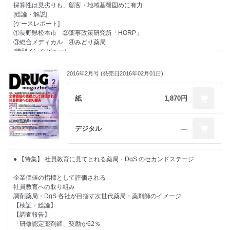
● 【DATA】
採算性は見劣りも、顧客・地域基盤固めに有力
北山佑二氏［金光薬品（岡山県） 代表取締役社長］
● 【主張】
NPhA「調剤報酬改定影響の中間調査」
[総論・解説]
● 【連載】
生き残るのは「個店」でもなく、「DgS」でも「調剤チェーン」でもな
● 【トピック】
[ケースレポート]
く、「健康サポート薬局」だ
『ロキソニンＳプレミアム』発表会盛大に
①長野県松本市 ②薬事政策研究所「HORP」
■ 行政ウォッチング
● 【トピック】 スズケンが名南物流センター稼働式を開催
③総合メディカル ④みどり薬局
宮坂佳紀氏［メディカル・テン 代表］
宮田社長「医療物流プラットフォーム構想」を掲げる
[特別インタビュー]
■ 経営力を強化するための処方箋
● 【カラーグラビア】 CLOSE UP ムンディファーマ『 イソジン』ブラ
①百瀬英司氏［松本市医師会 会長］ ②日野寛明氏［長野県薬剤師会 会
金子尚貴氏［税理士法人アフェックス 公認会計士 税理士］
ンド
長］
■ Rediscovery in U.S. ～知られざる米国最新流通業界事情
2016年2月号 (発売日2016年02月01日)
感染症対策へプロモーション強化
③加賀美秀樹氏［松本薬剤師会 会長］
新地昭久氏［RMI 代表］
● 【短期集中連載】 「今回の改定を私はこうみる」
■ 隔月連載 アイ・エム・エス・ジャパン
VOL.2 インタビュー 日本医師会 常任理事 松本純一氏［中央社会保
● 【DgS トップインタビュー】
紙
1,870円
ビッグデータとインテリジェンスで医療の最適化を支援する
険医療協議会 委員］
調剤、介護施設、フィットネス、DgSの三位一体で地域を活性化
杏林大学医学部付属病院 薬剤部医薬品情報室 科長補佐 若林 進氏
「かかりつけ指導料」で患者さんの同意を得てこそ患者さんとの距離が縮
「ワクワクが止まらない」JAPANドラッグストアショーもけん引
■ Global Report
まり本来の力が発揮できる
貴島浩史氏［ミック・ジャパン 代表取締役社長］
デジタル
―
インフォーマ社 イアン・ロイド氏
● 【特集】 漢方・生薬製剤
● 【好評連載】 地域包括ケア参画は薬局存続の要諦
■ ビジネスナビ(206) 櫻井秀勲の世相“解体新書”
再成長の局面を迎えているマーケット
～ VOL.12〈最終回〉 ～インタビュー 日医の描く医療IT の方向性～
● 【ヘルスケア部門管掌担当者インタビュー】
“日医版PHR”（パーソナルヘルスレコード）に着手
● 【主張】
新タイプの胃腸薬『タナベ胃腸薬ウルソ』で開くセルフケアの新たな領域
● 【特集】 社員教育に見てとれる薬局・DgS のセカンドステージ
「医療IT の基盤は日医がつくる」
全ての患者に対し「かかりつけ薬剤師指導料」の算定を試みよ
山下雅史氏［田辺三菱製薬 ヘルスケア事業部マーケティング企画グルー
石川広己氏［日本医師会 常任理事］
● 【カラーグラビア】 第28回「ヒット商品賞・話題商品賞」表彰式 都内
プ グループマネジャー］
企業価値の指標として評価される
● 【カラーグラビア】 特別対談
で盛大に
● 【Voice】
社員教育への取り組み
[必見]外国人はなぜ山本漢方製薬の『大麦若葉』を買うのか
ヒット商品大賞は第一三共ヘルスケアの『ロキソニンSプラス』
薬学生に伝えたい「チャンスがある限り、挑戦し続けること」の大切さ
調剤薬局・DgS 各社が目指す次世代薬局・薬剤師のイメージ
～その爆買人気に山本、勝木両氏が答える
ロート製薬の『ロートV５粒』が話題商品大賞に
岡田優一郎氏［東京メディカルスクール 代表取締役］
【検証・総論】
山本 整氏［山本漢方製薬 社長］×勝木 尚氏［アルフレッサ ヘルスケア社
● 【トピック】 大衆薬卸協議会が「セルフケア卸セミナー」を開催
● 【クローズアップ】 第１回「医療用から要指導・一般用への転用に関
【調査報告】
長］
「健康寿命延伸」を軸の業態卸確立目指す
する評価検討会議」開催
「研修認定薬剤師」奨励が62％
● 【インタビュー】 HCを深耕するビックカメラ