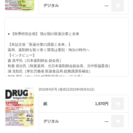
・宮坂佳紀氏［メディカル・テン 代表］
調剤薬局が取り組む介護施設の新たな展望
デジタル
―
● 【主張】
・宮原富士子氏［Healthy Aging Projects for Women（HAP） 理事長］
南野 利久氏［メディカル一光（三重県） 代表取締役社長］
2045年、薬剤師職能はAI（人工知能）が担う？
・三好 昇氏［北海道江別市 市長］
● 【特別企画】 プラネット創立30周年記念インタビュー
● 【特集】 進化する調剤業務サポートサービス
・宗像 守氏［日本チェーンドラッグストア協会 事務総長］
業務効率化、無駄の排除にEDIは必須
地域包括ケア参画へ業務効率化と多機能化を支援
● 【トピック】 日本抗加齢協会「NIPPON を元気にする！2015」開催
期待される新“見える化”サービスの成果
単純作業は機械化、在宅や早期発見の専門性で貢献
制度認知へ、医師・薬剤師ら資格者にナビゲート役を要請
田上 正勝氏［プラネット（東京都） 代表取締役社長］
■座談会
● 【秋季特別企画】 我が国の医薬分業と未来
● 【好評連載】 地域包括ケア参画は薬局存続の要諦
「調剤支援サービスと薬局運営の現状と課題」
～ VOL.8 ドラッグストアの取り組み【ウエルシアホールディングス】
森澤あずさ氏［アインホールディングス 運営研修部 部長］／金指伴哉氏
【本誌主張「医薬分業の課題と未来」】
～
［薬樹 情報本部 本部長（薬樹健ナビ 代表取締役）］／ 神野和官氏［ファ
薬局、薬剤師を取り巻く環境は選別・淘汰の時代へ
店舗にカフェ併設で自治会活動支援
ーマみらい 執行役員 事業推進部 副部長］
【インタビュー】
「在宅」実施は、来年度中には「全エリア」の意気込みで展開
■各種サービス紹介
森 昌平氏［日本薬剤師会 副会長］
● 【連載】
タカゾノ 全自動錠剤包装機『Eser128』／日本光電 『物忘れ相談プロ
秋葉 保次氏［秋葉薬局、元日本薬剤師会副会長、元中医協委員］
グラム』／パナソニック ヘルスケア 自動錠剤包装機『ATC-192GR2』
浦 克彰氏［厚生労働省 医薬食品局 総務課課長補佐］
■ 行政ウォッチング
／東邦薬品 『ENIFvoice SP』
加地 章氏［サンプラザ調剤薬局グループ 会長］
宮坂 佳紀氏［メディカル・テン 代表］
● 【コンドーム特集】 国内トレンドは“薄さ”が継続
【特別座談会】
■ Rediscovery in U.S. ～知られざる米国最新流通業界事情
■製品情報
〈Part Ⅰ〉
新地 昭久氏［RMI 代表］
2015年9月号 (発売日2015年09月01日)
オカモト／不二ラテックス／相模ゴム工業／ジェクス
武田 俊彦氏［厚生労働省大臣官房審議官］×
■ たった一言の声かけで広がるお客さまとの会話
● 【Close-up】 乳酸菌併用でピロリ菌除菌成功率が大きくアップ
山本 信夫氏［日本薬剤師会 会長］×
大慶堂 大谷 まり子氏・大谷 桜氏
胃がんの主因となるピロリ菌除菌率を大きく向上
中村 勝氏［日本保険薬局協会 会長］
紙
1,870円
■ 経営力を強化するための処方箋
求められる薬剤師のコンプライアンス向上への寄与
〈PartⅡ〉
金子 尚貴氏［税理士法人アフェックス 公認会計士 税理士］
武田 俊彦氏［厚生労働省大臣官房審議官］×
■ Global Report
三津原 博氏［日本調剤 社長］
デジタル
―
データモニター社 イアン・ロイド氏
【識者寄稿】
■ ビジネスナビ 櫻井秀勲の世相“解体新書”
川渕 孝一氏［東京医科歯科大学大学院 教授］