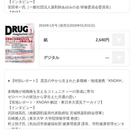
● 【クローズアップ】 日本老年薬学会 設立記念講演会開催
スイッチＯＴＣ薬促進の新たな枠組みに
【インタビュー】
ビックポイントカードなど独自サービスを要に数字伸ばす
高齢者への適切な薬物治療には薬剤師の力が不可欠
安田幸一氏［一般社団法人薬剤師あゆみの会 研修委員会委員長］
新規顧客獲得などドラッグ事業の「集客力」が大きな強みに
● 【特別寄稿】 調剤報酬改定が薬局経営にもたらす影響
【寄稿】
原澤友之氏［ビックカメラ ドラッグ事業部 事業部長］
時限爆弾がセットされた2016年度調剤報酬改定
水口真一氏［総合メディカル 人事本部人財育成部シニアマネージャー］
● 【連載】
遠藤邦夫氏［矢野経済研究所フード・ライフサイエンスユニット生命科学
2016年1月号 (発売日2016年01月01日)
産業担当フェロー］
● 【特別対談】 ドラッグストアの近未来像を語る
■ 行政ウォッチング
● 【Focus】 「検体測定室の反響と課題」でセミナー開催
アプリ、SNS、物流の駆使で“顧客のそばにいく”
宮坂佳紀氏［メディカル・テン 代表］
東京都足立区や神奈川県で自治体が費用支出する参画拡大
人口減でも「豊かさの追求」への対応で勝機
紙
2,640円
■ Rediscovery in U.S. ～知られざる米国最新流通業界事情
● 【トピック】 救心製薬が『救心錠剤』を新発売
塚本厚志氏［ココカラファイン 代表取締役社長］×朝永久見雄氏
新地昭久氏［RMI 代表］
扱いやすさや飲みやすさが特長の錠剤タイプ
［Hidden Gems 代表パートナー］
■ 経営力を強化するための処方箋
● 【インタビュー】 HC を深耕する小売・流通
デジタル
―
金子尚貴氏［税理士法人アフェックス 公認会計士 税理士］
DgS・調剤薬局16社と提携済みの一体型店を強化、2019年末に1000店へ
■ Global Report
「メディカルフーズ」の本格展開をスタート
データモニター社 イアン・ロイド氏
本多利範氏［ファミリーマート（東京都） 取締役専務執行役員］
■ ビジネスナビ(205) 櫻井秀勲の世相“解体新書”
● 【好評連載】 地域包括ケア参画は薬局存続の要諦
● 【特別レポート】 震災の中から生まれた多職種・地域連携「KNOAH」
～ VOL.11 「地域包括ケア研究会」メンバーに聞く～
● 【主張】
「一人勝ち」ではなく面での在宅対応を推進
再認識したいVCの原点「１店は全店のために、全店は１店のために」
多職種が他職種を支えるコミュニティーの形成に寄与
無菌調剤薬局もエリア区分での応需を基本に
● 【特別寄稿】 28年度薬価改定を受けたGE 医薬品市場の今後と企業の対
ゼロベースの状況から芽生えた共通の思い
川越正平氏［あおぞら診療所 院長］
応
【現地レポート・KNOAH 解説・東日本大震災アーカイブ】
● 【連載】
GE医薬品使用促進議論は薬剤費コントロールとイノベーション評価のバ
【インタビュー】
ランスが大事
武田雄高氏［南郷調剤薬局代表取締役 宮城県薬剤師会理事］
■ 行政ウォッチング
坂巻弘之氏［医療経済研究機構 客員研究員（東京理科大学経営学部）］
石崎雅人氏［東京大学 大学院情報学環 教授］
宮坂佳紀氏［メディカル・テン 代表］
● 【カラーグラビア】
村上悦子氏［気仙沼市保健福祉部 健康増進課 課長、市民健康管理センタ
■ Rediscovery in U.S. ～知られざる米国最新流通業界事情
抹茶風味で好評博す『大麦若葉粉末100％』シリーズ
ー所長］
新地昭久氏［RMI 代表］
● 【特集】 保険調剤薬局サポートサービス〈後編〉