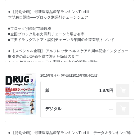
狭間 研至氏［一般社団法人 日本在宅薬学会 理事長］
● 【主張】
【調剤チェーントップ座談会】
残薬確認の徹底がもたらす医療費削減と医師とのヒエラルキー
● 【特別企画】 最新医薬品産業ランキングPartⅢ
秋野 治郎氏［ファーマホールディング 社長］×
● 【寄稿】 寄稿診療統計データを活用した消費者起点のMD
本誌独自調査──ブロック別調剤チェーンシェア
武田 宏氏［ファーマシィ 社長］×
続MDの機軸をカテゴリーマネジメントが標榜する「消費者起点」に回帰
松村 達氏［フォーラル 社長］
せよ
■ブロック別調剤市場規模
【レポート】
本多 功征氏［メディカル・データ・ビジョン OTC ユニット］
■全国ブロック別有力調剤チェーン市場占有率
上田薬剤師会が基準薬局制度を策定・実施
● 【季節連載】 佐谷 圭一のFour Seasons
■主要ドラッグストア・調剤チェーン５年間の企業業績トレンド
インタビュー 飯島 康典氏［上田薬剤師会 会長］
患者からの信頼を得られなければ淘汰される時代へ
注視すべきは調剤にかかわる点数と集中率
● 【スペシャル企画】 アルフレッサ ヘルスケア５周年記念インタビュー
● 【対談】 機能性表示食品制度の課題と展望
● 【pick up】 パナソニック ヘルスケア
取引先の高い評価を得て迎えた節目の５年
産官学で少子高齢社会を支える制度に育成を
地域包括ケアを情報技術で支える『PharnesⅢ‐MX』
ヘルスケアコンソーシアム実現への中心的役割に期待
選びやすい売り場へ企業の垣根を越えた共同施策を模索
● 【トピック】 「日本女性薬局経営者の会」が発足
石黒 傳六氏［アルフレッサ ホールディングス 代表取締役社長］
池野 隆光氏［ウエルシアホールディングス 会長］×宮島 和美氏［ファン
女性の薬局経営者育成を支援
長谷部 省三氏［アルフレッサ ヘルスケア 代表取締役会長］
ケル 社長］
2015年8月号 (発売日2015年08月01日)
女性の活力で地域に根差した個店の継承にも寄与
勝木 尚氏［アルフレッサ ヘルスケア 代表取締役社長］
● 【連載】
● 【特集】 風邪関連マーケット
● 【座談会】 「検体測定室の課題と展望」
パーソナルユースとファミリーユースの２極化進む
信頼関係が礎となる医療連携構築の媒介に
紙
1,870円
■ 行政ウォッチング
マスクなど予防関連アイテムは充実
糖尿病対策強化の重要性は共通認識、取り組みのオーソライズ化へ
宮坂 佳紀氏［メディカル・テン 代表］
● 【レポート】 日本薬局学会・日本保険薬局協会
今村 聡氏［日本医師会 副会長］
■ たった一言の声かけで広がるお客さまとの会話
横浜で盛大に第9回学術総会開く
川渕 孝一氏［東京医科歯科大学大学院 医療経済学分野 教授］
デジタル
―
大慶堂 大谷 まり子氏・大谷 桜氏
調剤からの脱却目指す道筋議論
矢作 直也氏［筑波大学 准教授（検体測定室連携協議会 座長）］
■ Rediscovery in U.S. ～知られざる米国最新流通業界事情
Drug magazine最新号表紙
● 【好評連載】 地域包括ケア参画は薬局存続の要諦
新地 昭久氏［RMI 代表］
～ VOL.6 実況 地域ケア会議【埼玉県和光市】～
■ 経営力を強化するための処方箋
Drug magazine最新号
“生活課題解決”目線から医療と介護が連携
金子 尚貴氏［税理士法人アフェックス 公認会計士 税理士］
● 【特別企画】 最新医薬品産業ランキングPartⅡ データ＆ランキング編
生活が分かれば薬は減りもするが増えもする
■ 隔月連載 アイ・エム・エス・ジャパン ビッグデータとインテリジェン
命のゲートキーパーとして、