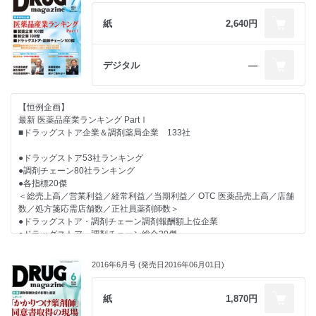
● 【カラー 特別インタビュー】
医師会・薬剤師会・日薬連を交えた議論必要なセルフメディケーショ
紙
2,640円
ン“10年の計”
三輪芳弘氏［日本一般用医薬品連合会 会長（興和代表取締役社長）］
● 【新薬企業に聞く】
デジタル
―
薬剤情報だけでなく慢性疾患領域での薬剤師の職能拡大を支援
薬剤師向けに特化した情報サイト『Pharmacist Town』創設
谷口正幸氏［MSD 経営戦略部門 CTC 部長］
【恒例企画】
● 【探訪 家庭薬企業】
最新 医薬品産業ランキング PartⅠ
『正露丸』と『クレベリン』両輪で図るセルフケア市場活性化
■ドラッグストア企業＆調剤薬局企業 133社
老舗家庭薬メーカーが選択した「共生」の道と新事業
インタビュー 柴田 高氏［大幸薬品 代表取締役社長］
●ドラッグストア53社ランキング
● 【連載】
●調剤チェーン80社ランキング
●各指標20傑
■ 行政ウォッチング
＜総売上高／営業利益／経常利益／当期利益／ OTC 医薬品売上高／店舗
宮坂佳紀氏［メディカル・テン 代表］
数／処方箋応需店舗数／正社員薬剤師数＞
■ Rediscovery in U.S. ～知られざる米国最新流通業界事情
●ドラッグストア・調剤チェーン調剤報酬額上位企業
新地昭久氏［RMI 代表］
●ドラッグストア・調剤チェーン総合20傑
■ 経営力を強化するための処方箋
＜総売上高／調剤報酬額／処方箋応需店舗数／処方箋月間1000枚以上応
金子尚貴氏［税理士法人アフェックス 公認会計士 税理士］
需店舗数＞
■ Global Report
2016年6月号 (発売日2016年06月01日)
インフォーマ社 トレイシー・デグレゴリオ氏
■製薬企業100傑
■ ビジネスナビ(210) 櫻井秀勲の世相“解体新書”
・連結業績49社 ・単体業績100社
紙
1,870円
■卸企業100傑
● 【主張】