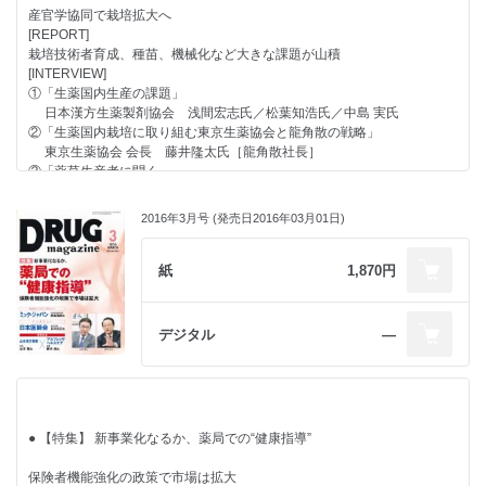
VOL.1 寄稿 健康保険組合連合会 理事 幸野庄司氏［中央社会保険医
産官学協同で栽培拡大へ
療協議会 委員］
■ 薬局・ドラッグストアが目指す地域包括ケアシステムのかたち
[REPORT]
費用負担以上に患者にメリットの方が大きい「かかりつけ指導料」
公益財団法人 杉浦記念財団 榊原幹夫氏［薬学博士］
栽培技術者育成、種苗、機械化など大きな課題が山積
● 【特集】 DgS・調剤チェーンの薬剤師採用動向と人材サービス企業
[INTERVIEW]
制度的に無理ある“かかりつけ薬剤師”
● 【主張】
①「生薬国内生産の課題」
情報を共有し、一律サービス享受の仕組みづくりを！（前篇）
“育児薬剤師”の活躍狭める「かかりつけ32時間勤務」要件は見直すべき
日本漢方生薬製剤協会 浅間宏志氏／松葉知浩氏／中島 実氏
平野 健二氏［サンキュードラッグ（福岡県） 代表取締役社長］
● 【話題の健康食品メーカートップインタビュー】
②「生薬国内栽培に取り組む東京生薬協会と龍角散の戦略」
● 【カラーグラビア】 カラーグラビア特別インタビュー
食文化による日中友好で健康づくり『８年熟成恒順香醋』
東京生薬協会 会長 藤井隆太氏［龍角散社長］
「プレミアム」投入し「ロキソニンS」シリーズを次代の大型品へ
桝谷文武氏［日本恒順 代表取締役社長］
③「薬草生産者に聞く」
「生活者が起点」の理念を貫く
● 【カラーグラビア】 クローズアップ 東家協・新ビル落成披露の会 開催
帯広市川西薬用植物生産組合 横山明美氏［帯広市議会議員］
西井 良樹氏［第一三共ヘルスケア 社長］
家庭薬メーカーの新たな門出に期待
● 【新薬企業に聞く】
2016年3月号 (発売日2016年03月01日)
● 【特別レポート】 一般薬店と地元卸（バイタルネット）が登録販売者
● 【短期集中連載】 「今回の改定を私はこうみる」
“成熟市場・糖尿病”の周辺に広がるアンメットメディカルニーズに挑む
研修で強力タッグ
VOL.1 寄稿 健康保険組合連合会 理事 幸野庄司氏［中央社会保険医
秦 克美氏［三和化学研究所 社長］
「大館登録販売者研修会」（秋田県）が大盛況！
療協議会 委員］
紙
1,870円
● 【連載】
地域巻き込み登録販売者に学ぶ場を提供～地元自治体や薬剤師会、警察が
費用負担以上に患者にメリットの方が大きい「かかりつけ指導料」
全面協力、活動を後押し
● 【特集】 DgS・調剤チェーンの薬剤師採用動向と人材サービス企業
■ 行政ウォッチング
● 【特集】 シニアケア製品・サービス
小社独自調査で判明 予定人数確保できない企業が過半数
デジタル
―
宮坂佳紀氏［メディカル・テン 代表］
認知拡大のポイントはDgS・薬局の地域ニーズ把握と業種提携
“売り手市場”への悲壮感はやや和らぐ
■ 経営力を強化するための処方箋
● 【躍進する製薬企業の成長戦略】
■人材サービス企業紹介 アポプラスステーション
金子尚貴氏［税理士法人アフェックス 公認会計士 税理士］
超高齢社会＆創薬パラダイムの変化に直面した老舗メーカーの認識と選択
● 【新薬企業に聞く】
■ Rediscovery in U.S. ～知られざる米国最新流通業界事情
平野 格氏［シオノギヘルスケア（大阪市） 代表取締役社長］
総合感染症対策に貢献できる企業として認知向上目指す
新地昭久氏［RMI 代表］
● 【短期集中連載】 「今回の改定を私はこうみる」
木村昭介氏［ムンディファーマ 社長］
■ Global Report
VOL.3（最終回） インタビュー 日本薬剤師会 理事 道明雅代氏［大
● 【特集】 新事業化なるか、薬局での“健康指導”
● 【DgS トップインタビュー】
インフォーマ社 イアン・ロイド氏
阪府薬剤師会 常務理事（医療保険担当）］
かかりつけ機能の強化に軸足移すリージョナルチェーンの活路
■ ビジネスナビ(207) 櫻井秀勲の世相“解体新書”
かかりつけ薬剤師とは個々の患者の「マイ薬剤師」になること
保険者機能強化の政策で市場は拡大
「善悪」と「損得」のバランス重視で堅実経営