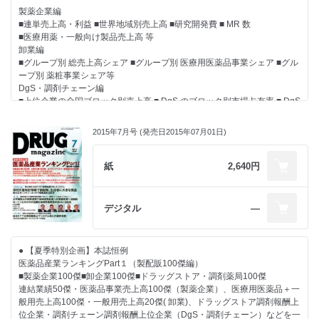
● 【連載】
スで医療の最適化を支援する
薬剤師に期待が寄せられる
製薬企業編
アイ・エム・エス・ジャパン プリンシパル 松井 信智氏
■連単売上高・利益 ■世界地域別売上高 ■研究開発費 ■ MR 数
■ 行政ウォッチング
■ Global Report
■医療用薬・一般向け製品売上高 等
宮坂 佳紀氏［メディカル・テン 代表］
データモニター社 イアン・ロイド氏
卸業編
■ たった一言の声かけで広がるお客さまとの会話
■グループ別 総売上高シェア ■グループ別 医療用医薬品事業シェア ■グル
大慶堂 大谷 まり子氏・大谷 桜氏
● 【主張】
ープ別 薬粧事業シェア等
■ Rediscovery in U.S. ～知られざる米国最新流通業界事情
薬剤師の“無関心”こそが医薬分業の足下をぐらつかせる
DgS・調剤チェーン編
新地 昭久氏［RMI 代表］
● 【特別企画】 バイタルケーエスケー・ホールディングスグループ ２ト
■上位企業の全国ブロック別売上高 ■ DgS のブロック別市場占有率 ■ DgS
■ 経営力を強化するための処方箋
ップインタビュー
グループ別売上高等
金子 尚貴氏［税理士法人アフェックス 公認会計士 税理士］
～地域社会に貢献するヘルスケア・コーディネーターへ～
■ Global Report
2015年7月号 (発売日2015年07月01日)
村井 泰介氏［バイタルケーエスケー・ホールディングス 代表取締役社
● 【特別インタビュー】
データモニター社 イアン・ロイド氏
長］
2025年2兆円産業へ向け「OTC医薬品産業グランドデザイン」を公表
■ ビジネスナビ(200) 櫻井秀勲の世相“解体新書”
一條 武氏［バイタルネット 代表取締役社長執行役員］
フォローの風を受けスイッチOTC、所得控除制度など推進
紙
2,640円
● 【好評連載】 地域包括ケア参画は薬局存続の要諦
杉本 雅史氏［日本OTC 医薬品協会 会長］
● 【主張】
VOL.7～ドラッグストアの取り組み【ココカラファイン】～
● 【好評連載】 地域包括ケア参画は薬局存続の要諦
何ができる場所なのか？ DgSに求められる生活者に向けた“活用法”の提
経験生かし訪看ステーション拡充も視野
～ VOL.5 「地域包括ケア研究会」メンバーに聞く～
デジタル
―
示
「介護」「調剤」「DgS」の自社ネットワークで構築進む地域密着モデル
薬剤師が存在感を示す転機は「平成30年」
● 【特集】 ジェネリック医薬品
● 【ピックアップ】 需要が活発化する空間除菌製品
残薬管理による給付適正化や地域支援事業参入も好機
パラダイムシフトの時を迎えたGE薬業界
2015年の市場規模は70億円に回復見通し
東内 京一氏［和光市役所（埼玉県）保健福祉部 部長］
好機と課題が混在する数量シェアの新目標
二酸化塩素の認知向上などに各社が注力
● 【夏季特別企画】本誌恒例
● 【DgS トップインタビュー】
【企業戦略】沢井製薬／小林化工
● 【レポート】 レポートNPhA「第1回全国ファーマシーフェア2015」
医薬品産業ランキングPart１（製配販100傑編）
多業種との連携による新たなリージョナルDgS目指す
● 【Pick up】 NPhA「第１回全国ファーマシーフェア2015」を開催
中村会長が保険薬局の機能分化を提言
■製薬企業100傑■卸企業100傑■ドラッグストア・調剤薬局100傑
“サツドラブランド”育成で新規顧客開拓へ
２万人の来場者集め成功裏に閉会
● 【トピック】 NPhA「かかりつけ薬局に関するアンケート調査」結果を
連結業績50傑・医薬品事業売上高100傑（製薬企業）、医療用医薬品＋一
富山 浩樹氏［サッポロドラッグストアー（北海道） 代表取締役社長］
中村会長「今後も出展企業と強固に連携し医療の質を向上」
公表
般用売上高100傑・一般用売上高20傑( 卸業)、ドラッグストア調剤報酬上
● 【調剤チェーントップインタビュー】
● 【トピックス】 アサヒフードアンドヘルスケア
OTC薬の取り扱い100品目以下が86％
位企業・調剤チェーン調剤報酬上位企業（DgS・調剤チェーン）などを一