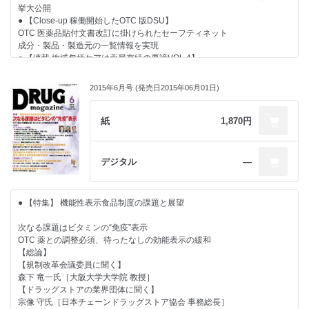
自前の訪問看護ステーションで在宅医療により注力
機能性表示食品「ディアナチュラゴールド」シリーズの出荷好調
● 【インタビュー】 更年期女性のサポートは薬局に課せられた命題
挙大公開
熱い思いを胸に地域医療への貢献を目指す
注力商品『甘草グラボノイド』で新規ユーザーの獲得を狙う
ウイメンズヘルスケア領域に生まれる多様な需要
● 【Close-up 稼働開始したOTC 版DSU】
林 宗一郎氏［コスモ調剤薬局（埼玉県） 代表取締役］
● 【寄稿】 診療統計データを活用した消費者起点の MD
宮原 富士子氏［NPO 法人 HAP 理事長］
OTC 医薬品貼付文書改訂に掛けられたセーフティネット
● 【連載】
続MDの基軸をカテゴリーマネジメントが標榜する「消費者起点」に回帰
● 【医薬品産業ランキング・スピンオフ企画】
成分・製品・製造元の一覧情報を実現
せよ
変革期のDgS・調剤チェーンに見る今の姿
● 【連載 地域包括ケアは薬局存続の要諦VOL.4】
■ 行政ウォッチング
インバウンド需要で弛緩した MD 力を再構築する
サバイブには異業種との競争も不可欠に
～調剤チェーン各社インタビュー～
宮坂 佳紀氏［メディカル・テン 代表］
本多 功征［メディカル・データ・ビジョン OTC ユニット］
調剤チェーン企業複数社のインタビューを同時掲載
■ たった一言の声かけで広がるお客さまとの会話
2015年6月号 (発売日2015年06月01日)
Drug magazine最新号表紙
現在の取り組みと展望を明らかに
大慶堂 大谷 まり子氏・大谷 桜氏
● 【季節連載】
■ Rediscovery in U.S. ～知られざる米国最新流通業界事情
Drug magazine最新号
アスカ薬局・元日本薬剤師会会長 佐谷 圭一氏
紙
1,870円
新地 昭久氏［RMI 代表］
佐谷圭一のFour seasons
■ 経営力を強化するための処方箋
医薬品産業ランキングＰａｒｔⅢ
● 【検証】
金子 尚貴氏［税理士法人アフェックス 公認会計士 税理士］
受発注省力化もたらす標準EDI（流通BMS）の必要性
デジタル
―
■ Global Report
総論「プログラム導入迫られるDgS 業界の現状と課題」
データモニター社 イアン・ロイド氏
寄稿「IP 網への移行まで残り５年──始まったカウントダウン」
■ ビジネスナビ(199) 櫻井秀勲の世相“解体新書”
流通システム開発センター 流通BMS 協議会 研究開発部研究員 梶田 瞳
● 【特集】 機能性表示食品制度の課題と展望
氏
● 【主張】
調剤バブルを忘れて現実を直視せよ
次なる課題はビタミンの“免疫”表示
● 【特集】 妊娠検査薬
OTC 薬との調整必須、待ったなしの効能表示の緩和
市場規模35億円で安定推移
【総論】
● 【カラーグラビア】 救心製薬 堀厚取締役副社長が挙式
【規制改革会議委員に聞く】
各界著名人が多数出席し結婚披露宴も盛大に
森下 竜一氏［大阪大学大学院 教授］
● 【インタビュー】 人気急上昇の美容製品を追う
【ドラッグストアの業界団体に聞く】
世界で300万本以上の実績！ 自まつ毛・自眉毛を育てる『ラピッドラッ
宗像 守氏［日本チェーンドラッグストア協会 事務総長］