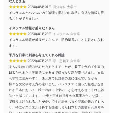
なんとまぁ
法令遵守
★★★★★
2024年08月01日
国分寺科 大学生
イスラエルとハマスの内在論理を掴むのに非常に有益な情報を得
当社は、個人情報に関連する法令、国が定める指針及び
ることができました。
その他の規範を遵守します。また、当社の管理の仕組み
に、これらの法令及びその他の規範を常に適合させま
イスラエル情報が盛りだくさん
す。
★★★★★
2023年01月29日
イスラエル 自営業
個人情報の安全管理措置
イスラエル情報が盛りだくさんで、旧約聖書のことを好きになれ
ます。
当社は、個人情報の正確性及び安全性を確保するため
に、下記セキュリティ対策をはじめとする安全対策を実
平凡な日常に刺激を与えてくれる雑誌
施し、個人情報の漏えい、滅失またはき損の防止及び是
★★★★★
2022年07月23日
原 恩頼子 自営業
正に努めます。
友人の勧めで読み始めたみるとすでしたが、装丁を含めて中東の
アクセス制御
日常からまた世界情勢に至るまで様々な話題が盛り込まれ、文章
個人データを取り扱うことのできる機器及び当該
も非常に読みやすく、西と東で反対側の国に住んでいながら、
機器を取り扱う従業者を明確化し、 個人データへ
の不要なアクセスを防止しています。
様々な文化や考え方の違いまた、パレスチナに偏った報道がなさ
れる日本において、唯一冷静に中東のことを考えさせてくれる雑
アクセス者の識別と認証
誌だと感じています。 中東と言えば世界の火薬庫みたいな扱い
機器に標準装備されているユーザー制御機能（ユ
で取り上げられることが多いですが歴史も古く聖書の舞台でもあ
ーザーアカウント制御）により、個人情報データ
ベース等を取り扱う情報システムを使用する従業
り、特にイスラエルは科学も発達しまた日本との国交も70周年を
者を識別・認証しています。