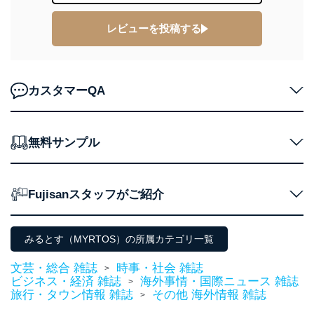
ｅメール等によるカスタマーQ＆A
当社カスタマーQ＆
サイトのサービス内容のご案内の
3
レビューを投稿する
Aサービス利用者
ため
ｅメール等による商品、サービ
ス、キャンペーン等の広告に関す
るご案内のため
採用応募者の方の
カスタマーQA
4
採用選考、ご連絡のため
個人情報
当社の従業者の個
人事、総務などの雇用管理等のた
5
人情報
め
パートナー（提携
購入商品配送のため
無料サンプル
企業）からの委託
提携企業及びお客様がご購入され
により当社の
た商品の発売元企業からのｅメー
6
定期購読サービス
ル等による商品、
Fujisanスタッフがご紹介
等をご利用の方の
サービス、キャンペーン等の広告
個人情報
に関するご案内のため
当社のサービス利用状況の把握お
よびその分析のため
みるとす（MYRTOS）の所属カテゴリ一覧
お問い合わせ対応、トラブル対
SNS公式アカウン
処、オペレーター教育など応対品
文芸・総合 雑誌
時事・社会 雑誌
7
トに登録された方
>
質向上のため
ビジネス・経済 雑誌
海外事情・国際ニュース 雑誌
の個人情報
>
その他当社のプライバシーポリシ
旅行・タウン情報 雑誌
その他 海外情報 雑誌
>
ー等にて公表する利用目的達成の