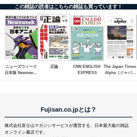
ため
この雑誌の読者はこちらの雑誌も買っています！
※上記の利用目的のうちNo.1～5については保有個人デ
ータ（開示対象個人情報）の利用目的であり、下記4.の
開示等のご請求に対応させていただきます。
なお、6、7については、パートナー（提携企業）様又は
各SNS運営会社様にご請求いただきますようお願い致し
ます。
３．個人情報の第三者提供について
当社は、取得した個人情報を適切に管理し､あらかじめ
本人の同意を得ることなく第三者に提供することはあり
ニューズウィーク
正論
CNN ENGLISH 
The Japan Times 
ません。ただし、次の場合は除きます。
日本版 Newsweek 
EXPRESS
Alpha（ジャパン
Japan
タイムズアルフ
法令に基づく場合
ァ）
人の生命､身体または財産の保護のために必要がある
場合であって、本人の同意を得ることが困難であると
き。
公衆衛生の向上または児童の健全な育成の推進のため
Fujisan.co.jpとは？
に特に必要がある場合であって、本人の同意を得るこ
とが困難である場合。
国の機関もしくは地方公共団体またはその委託を受け
株式会社富士山マガジンサービスが運営する、
日本最大級の雑誌
た者が法令の定める事務を遂行することに対して協力
する必要がある場合であって、本人の同意を得ること
オンライン書店です。