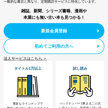
により当該事務の遂行に支障を及ぼすおそれがあると
一般的な書店と異なり、
定期購読サービスに特化しています。
き。
上記２．の利用目的を実施するために守秘義務を結ん
雑誌、新聞、シリーズ書籍、漫画や
だ企業に、業務の一部として個人情報の取扱いを委
本屋にも無い古い本も見つかる！
託・提供する場合、その業務に必要な範囲で委託・提
供先企業に個人情報を開示することがあります。
委託・提供先企業は具体的には以下のような企業です
新規会員登録
が、これらに限りません。
委託先：カスタマーサポート支援会社 、クレジッ
トカード決済などの決済代行・料金回収会社、広
初めてご利用の方へ
告配信サービス会社
提供先：出版社、出版物発売元、卸売会社、販売
店など商品の供給者、梱包会社、配送会社、新聞
法人サービスはこちら ＞
販売店などの梱包・配送・配達会社
タイトル1万以上
試し読み
４．開示対象個人情報の「開示」「訂正」等の請求につ
いて
当社は、本人から、開示対象個人情報について利用目的
の通知を求められた場合には、遅滞なくこれに応じま
す。ただし、以下①～④のいずれかに該当する場合は、
利用目的の通知を行なうことはできません。そのとき
は、本人に遅滞無くその旨を通知するとともに、理由を
バックナンバー1冊まるごと試
豊富なラインナップで
説明させていただきます。
し読み
したり、最新号も試し読