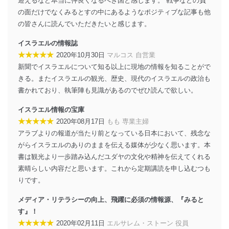
迎えるなど本当に仲良くなるべき国と感じます。 戦争などの負
の面だけでなくみるとすの中にあるようなポジティブな記事も他
外部からの不正アクセス等の防止
の皆さんに読んでいただきたいと感じます。
個人データを取り扱う機器等のオペレーティング
システムを最新の状態に保持しています。
イスラエルの情報誌
個人データを取り扱う機器等にセキュリティ対策
★★★★★
2020年10月30日
マルコス 自営業
ソフトウェア等を導入し、自動更新 機能等の活用
により、これを最新状態としています。
新聞でイスラエルについて知る以上に現地の情報を知ることがで
きる。またイスラエルの観光、歴史、現代のイスラエルの政治も
情報システムの使用に伴う漏洩等の防止
書かれており、執筆陣も見識があるのでぜひ読んで欲しい。
メール等により個人データの含まれるファイルを
送信する場合に、当該ファイルへのパスワードを
イスラエル情報の宝庫
設定しています。
★★★★★
2020年08月17日
もも 専業主婦
個人情報保護マネジメントシステムの継続的改善
アラブよりの報道が当たり前となっている日本において、残念な
がらイスラエルのありのままを伝える媒体が少なく思います。本
当社は、内部監査及びマネジメントレビューの機会を通
書は観光より一歩踏み込んだユダヤの文化や精神を伝えてくれる
じて、個人情報保護マネジメントシステムを継続的に改
素晴らしい内容だと思います。これから定期講読を申し込むつも
善し、常に最良の状態を維持します。
りです。
苦情及び相談受付け窓口
メディア・リテラシーの向上、飛躍に必須の情報源、『みると
貴殿の個人情報及び当社の個人情報保護マネジメントシ
す』！
ステムに関するご相談及び苦情については以下までご連
★★★★★
2020年02月11日
エルサレム・ストーン 役員
絡ください。