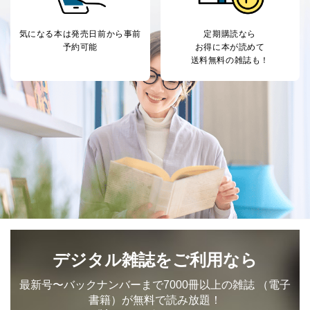
期限など、商品のお届けやご請求を行う上で支障がある
情報に変更があった場合には、当社が登録情報を変更さ
せていただく場合があります。
気になる本は
発売日前から事前
定期購読なら
予約可能
お得に本が読めて
A.開示等の求めの申し出先、提出していただく書面等
送料無料の雑誌も！
開示等の求めは、電話又は電子メールにて下記までお申
し付けください。開示等の求めに際して提出していただ
く書面等については、その際にご案内いたします。
■電話による場合
TEL:0570-200-223
株式会社富士山マガジンサービス 個人情報問い合わせ
係
受付時間：10:00～17:00（土、日、祝、年末年始休業）
■電子メールによる場合
e-mail：
cs@fujisan.co.jp
B.開示等の対応に際して、以下記載の項目のうち2項目
以上での本人確認を実施させていただきます。
デジタル雑誌をご利用なら
商品を購入された個人のお客様：氏名、住所、電話番
号、顧客番号、メールアドレス
最新号〜バックナンバーまで7000冊以上の雑誌
（電子
商品を購入された法人のお客様：氏名、会社名、部署
書籍）が無料で読み放題！
名、会社住所、電話番号、顧客番号、メールアドレス