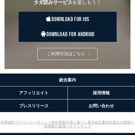
タダ読みサービス
を楽しもう！
採用に応募された方：氏名、住所、所属学校（会社）
名
お取引先様：会社名、部署名、氏名、住所
DOWNLOAD FOR IOS
株主様：氏名、住所、（会社名）
C.代理人様による開示等のご請求
DOWNLOAD FOR ANDROID
開示等のご請求をすることについて代理人に委任する場
合は、前項の書類に加えて、下記書類をご同封くださ
い。
ご利用方法はこちら
委任状
ご本人様が委任状に捺印し、捺印した印鑑の印鑑登
録証明書を添付してください。
代理人様が親権者などの法定代理人の場合は、委任
総合案内
状に代えて、ご本人様との関係がわかる戸籍謄本も
しくは抄本、または住民票をご提出いただくことも
可能です。
アフィリエイト
採用情報
代理人本人であることを確認するための書類
下記書類のうち、いずれかを同封してください。
プレスリリース
お問い合わせ
（本籍地を塗りつぶしたものをご用意下さい。）
・運転免許証の写し
・住民票の写し
利用規約
プライバシーポリシー
特定商取引法に基づく表示
会社案内
出版社の皆様へ
・健康保険証の被保険者証の写し
投資家の皆様へ
サイトマップ
D.手数料について