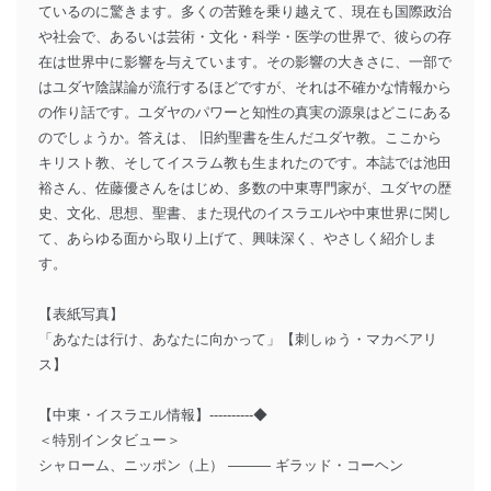
ているのに驚きます。多くの苦難を乗り越えて、現在も国際政治
や社会で、あるいは芸術・文化・科学・医学の世界で、彼らの存
在は世界中に影響を与えています。その影響の大きさに、一部で
はユダヤ陰謀論が流行するほどですが、それは不確かな情報から
の作り話です。ユダヤのパワーと知性の真実の源泉はどこにある
のでしょうか。答えは、 旧約聖書を生んだユダヤ教。ここから
キリスト教、そしてイスラム教も生まれたのです。本誌では池田
裕さん、佐藤優さんをはじめ、多数の中東専門家が、ユダヤの歴
史、文化、思想、聖書、また現代のイスラエルや中東世界に関し
て、あらゆる面から取り上げて、興味深く、やさしく紹介しま
す。
【表紙写真】
「あなたは行け、あなたに向かって」【刺しゅう・マカベアリ
ス】
【中東・イスラエル情報】----------◆
＜特別インタビュー＞
シャローム、ニッポン（上） ――― ギラッド・コーヘン