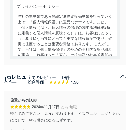
プライバシーポリシー
当社の主事業である雑誌定期購読販売事業を行っていく
上で、「個人情報保護」は重要なテーマです。また、
「個人情報（以下、個人情報の保護の関する法律第2条
に定義する個人情報を意味する）」は、お客様にとって
も、取り扱う当社にとっても重要な情報資産であり、確
実に保護することは重要な責務であります。 したがっ
て、当社は「個人情報保護」のための全社的な取り組み
を実施し、お客様への「安心」の提供及び社会的責任の
責務を果たすことを確実にいたします。
個人情報の取得・利用・提供について
レビュ
全てのレビュー：
19件
当社は、個人情報の取得・利用・提供に際して、その利
ー
総合評価：
★★★★★
4.58
用目的を明確にし、本人の同意を得たうえで利用目的の
達成に必要な範囲内で適法かつ公正な手段によって取
得・利用・提供を行います。また、当社が保有している
偏重からの脱却
個人情報は、同意を得ずに目的外利用、第三者への提
★★★★★
2024年11月17日
とも 無職
供・開示は行いません。当社においてはこれらの取り組
読んでみて下さい。見方が変わります。イスラエル、ユダヤ文化
みを確実にするため、従業者等の教育を徹底してまいり
ます。また、目的外利用を行わないために、適切な管理
について、智る機会になるはずです。
措置を講じます。