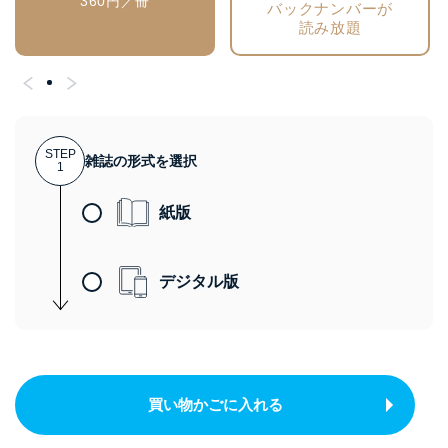
360円／冊
バックナンバーが
読み放題
STEP
雑誌の形式を選択
1
紙版
デジタル版
買い物かごに入れる