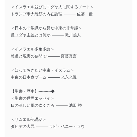
＜イスラエル並びにユダヤ人に関するノート＞
トランプ米大統領の内在論理 ――― 佐藤 優
＜日本の非常識から見た中東の非常識＞
反ユダヤ主義とは何か ――― 滝川義人
＜イスラエル多角多論＞
報道と現実の狭間で ――― 齋藤真言
＜知っておきたい中東・イスラム＞
中東の日本食ブーム ――― 光永光翼
【聖書・歴史】----------◆
＜聖書の世界エッセイ＞
日の涼しい風の吹くころ ――― 池田 裕
＜サムエル記講話＞
ダビデの大罪 ――― ラビ・ベニー・ラウ