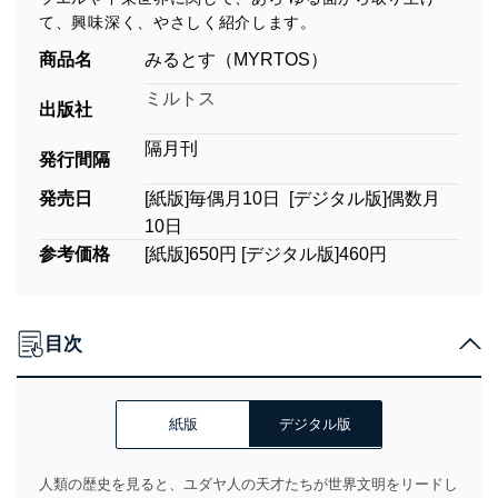
て、興味深く、やさしく紹介します。
商品名
みるとす（MYRTOS）
ミルトス
出版社
隔月刊
発行間隔
発売日
[紙版]毎偶月10日 [デジタル版]偶数月
10日
参考価格
[紙版]650円 [デジタル版]460円
目次
紙版
デジタル版
人類の歴史を見ると、ユダヤ人の天才たちが世界文明をリードし