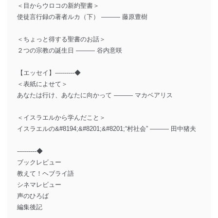
＜目からウロコの新約聖書＞
使徒言行録の著者ルカ（下） ――― 藤原豊樹
＜ちょっと得する聖書のお話＞
２つの宗教の誕生日 ――― 谷内意咲
【エッセイ】----------◆
＜表紙によせて＞
あなたは行け、あなたに向かって ――― マカベアリス
＜イスラエルから学んだこと＞
イスラエルの&#8194;&#8201;&#8201;“村社会” ――― 田中猪夫
----------◆
ブックレビュー
教えて！ヘブライ語
シネマレビュー
声のひろば
編集後記