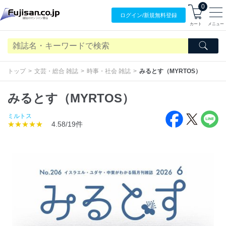
0
ログイン/
新規無料
登録
カート
メニュー
トップ
文芸・総合 雑誌
時事・社会 雑誌
みるとす（MYRTOS）
みるとす（MYRTOS）
ミルトス
★★★★★
4.58/19件