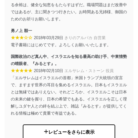
個人情報保護管理者: 経営管理グループディレクター 前
る余裕は、健全な知恵をもたらすはずだ。職場問題はまだ改善中
田 嘉也
ではあるが、主に聞きつつ行きたい。お時間ある兄姉様、御国の
ためのお祈りお願いします。
２．利用目的
勇ノ上 順一
当社が取り扱う開示対象個人情報の利用目的は次のとお
りです。
★★★☆☆
2018年03月29日
きりのアルパカ 自営業
電子書籍にはじめてです。よろしくお願いいたします。
No
個人情報の種類
利用目的
購入商品の配送のため
国際政治のど真ん中、イスラエルを知る最高の助け手、中東情勢
商品代金回収のため
の晴眼者、『みるとす』。
ｅメール等による商品、サービ
ス、キャンペーン等の広告の案内
★★★★★
2018年02月10日
エルサレム・ストーン 役員
当社の定期購読サ
のため
「エルサレムはイスラエルの首都」米国トランプ大統領の宣言
1
ービス等をご利用
個人が特定できない形で取得した
の方の個人情報
で、ますます世界の耳目を集めるイスラエル。日本もイスラエル
閲覧履歴や購買履歴等の情報を分
とは無縁ではありえない。それどころか、イスラエルこそは日本
析して、趣味・嗜好に
応じた新商品・サービスに関する
の未来の鍵を握り、日本の希望でもある。イスラエルを正しく理
広告のため
解しユダヤ人との絆を結ぶ上で、雑誌『みるとす』が提供してく
当社にお問合わせ
お問い合わせ対応、トラブル対
れる情報は極めて貴重で有益である。
2
いただいた方の個
処、オペレーター教育など応対品
人情報
質向上のため
カスタマーQ＆Aサイトの投稿内容
レビューをさらに表示
の確認のため