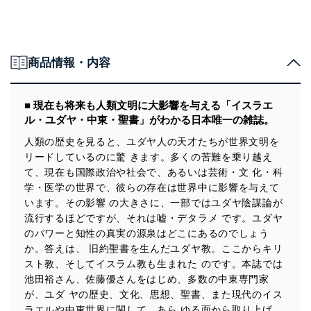
商品情報・内容
■ 現在も将来も人類文明に大影響を与える「イスラエ
ル・ユダヤ・中東・聖書」がわかる日本唯一の雑誌。
人類の歴史を見ると、ユダヤ人の天才たちが世界文明を
リードしているのに驚 きます。多くの苦難を乗り越え
て、現在も国際政治や社会で、あるいは芸術・文 化・科
学・医学の世界で、彼らの存在は世界中に影響を与えて
います。その影響 の大きさに、一部ではユダヤ陰謀論が
流行するほどですが、それは嘘・デタラメ です。ユダヤ
のパワーと知性の真実の源泉はどこにあるのでしょう
か。答えは、 旧約聖書を生んだユダヤ教。ここからキリ
スト教、そしてイスラム教も生まれた のです。本誌では
池田裕さん、佐藤優さんをはじめ、多数の中東専門家
が、ユダ ヤの歴史、文化、思想、聖書、また現代のイス
ラエルや中東世界に関して、あら ゆる面から取り上げ