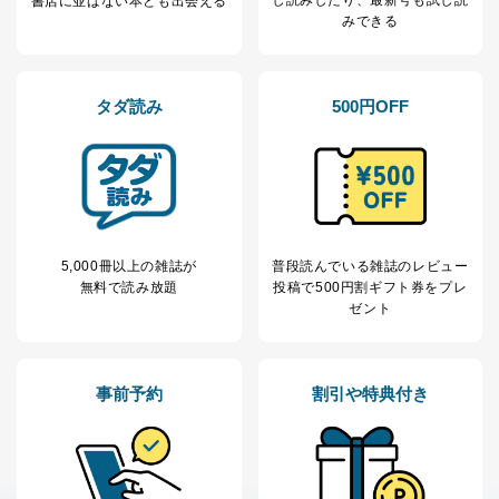
書店に並ばない本とも出会える
①利用目的を本人に通知し、又は公表することによって
みできる
本人又は第三者の生命、身体、財産その他の権利利益を
害するおそれがある場合
②利用目的を本人に通知し、又は公表することによって
当該事業者の権利又は正当な利益を害するおそれがある
タダ読み
500円OFF
場合
③国の機関又は地方公共団体が法令の定める事務を遂行
することに対して協力する必要がある場合であって、利
用目的を本人に通知し、又は公表することによって当該
事務の遂行に支障を及ぼすおそれがあるとき
④開示対象個人情報の利用目的が明らかな場合
5,000冊以上の雑誌が
普段読んでいる雑誌のレビュー
開示対象個人情報については、保有個人データの本人ま
無料で読み放題
投稿で
500円割ギフト券をプレ
たはその代理人からの利用目的の通知、開示、変更等
ゼント
（内容の訂正、追加または削除）、利用停止等（「利用
の停止または消去」「第三者への提供の停止」）の求め
に対応させていただいております。 当社顧客の皆様の
個人情報は「マイページ」にログインしていただくこと
事前予約
割引や特典付き
で、訂正、追加、変更を行っていただくことが出来ま
す。マイページをご利用いただけない方、その他の方に
つきましては、下記Aをご覧ください。 また、ご登録い
ただいた個人情報のうち、市町村などの名称および郵便
番号、金融機関の名称あるいはクレジットカードの有効