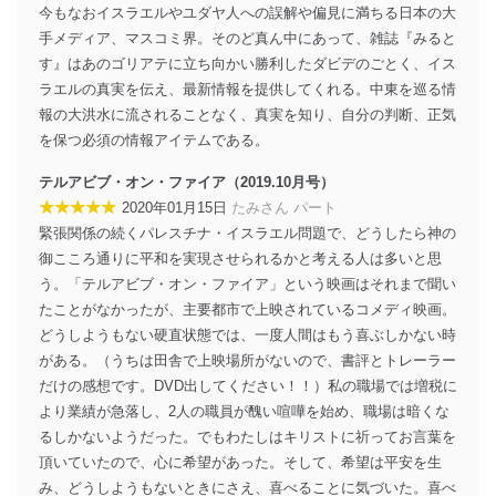
今もなおイスラエルやユダヤ人への誤解や偏見に満ちる日本の大
適切、かつ迅速に対応させていただきます。
手メディア、マスコミ界。そのど真ん中にあって、雑誌『みると
株式会社富士山マガジンサービス 個人情報問い合わせ
す』はあのゴリアテに立ち向かい勝利したダビデのごとく、イス
係
ラエルの真実を伝え、最新情報を提供してくれる。中東を巡る情
TEL：0570-200-223
報の大洪水に流されることなく、真実を知り、自分の判断、正気
FAX：03-5459-7073
を保つ必須の情報アイテムである。
e-mail：
cs@fujisan.co.jp
改訂：2025年2月20日
テルアビブ・オン・ファイア（2019.10月号）
制定：2005年4月1日
★★★★★
2020年01月15日
たみさん パート
株式会社富士山マガジンサービス
緊張関係の続くパレスチナ・イスラエル問題で、どうしたら神の
代表取締役会長 西野 伸一郎
御こころ通りに平和を実現させられるかと考える人は多いと思
個人情報の取扱いについて
う。「テルアビブ・オン・ファイア」という映画はそれまで聞い
たことがなかったが、主要都市で上映されているコメディ映画。
１．個人情報保護管理者
どうしようもない硬直状態では、一度人間はもう喜ぶしかない時
当社は以下の個人情報保護管理者を設置し、個人情報保
がある。（うちは田舎で上映場所がないので、書評とトレーラー
護管理者の責任のもと、個人情報を取得・アクセス・利
だけの感想です。DVD出してください！！）私の職場では増税に
用・提供・管理いたします。
より業績が急落し、2人の職員が醜い喧嘩を始め、職場は暗くな
るしかないようだった。でもわたしはキリストに祈ってお言葉を
東京都渋谷区南平台町16-11
頂いていたので、心に希望があった。そして、希望は平安を生
株式会社富士山マガジンサービス
代表取締役会長 西野 伸一郎
み、どうしようもないときにさえ、喜べることに気づいた。喜べ