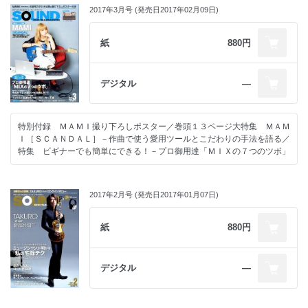
2017年3月号 (発売日2017年02月09日)
紙
880円
デジタル
―
特別付録 ＭＡＭＩ撮り下ろしポスター／巻頭１３ページ大特集 ＭＡＭ
Ｉ［ＳＣＡＮＤＡＬ］－作曲で使う愛用ツールとこだわりの手法を語る／
特集 ビギナーでも簡単にできる！－プロ御用達「ＭＩＸの７つのツボ」
2017年2月号 (発売日2017年01月07日)
紙
880円
デジタル
―