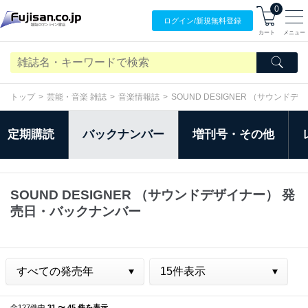
0
ログイン/
新規無料
登録
カート
メニュー
トップ
芸能・音楽 雑誌
音楽情報誌
SOUND DESIGNER （サウンドデ
定期購読
バックナンバー
増刊号・その他
SOUND DESIGNER （サウンドデザイナー） 発
売日・バックナンバー
全127件中
31 〜 45 件を表示