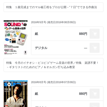
特集 １曲完成までのマル秘工程をプロが公開－“７日”でできる作曲法
2016年9月号 (発売日2016年08月09日)
紙
880円
デジタル
―
特集 今月のイチオシ－ピコピコ”ゲーム音楽の世界／特集 楽譜不要！
－ギタリストのためのピアノ＆オルガン打ち込み教室
2016年8月号 (発売日2016年07月09日)
紙
880円