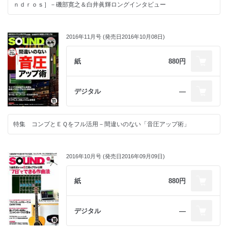
ｎｄｒｏｓ］－磯部寛之＆白井眞輝ロングインタビュー
2016年11月号 (発売日2016年10月08日)
紙
880円
デジタル
―
特集 コンプとＥＱをフル活用－間違いのない「音圧アップ術」
2016年10月号 (発売日2016年09月09日)
紙
880円
デジタル
―