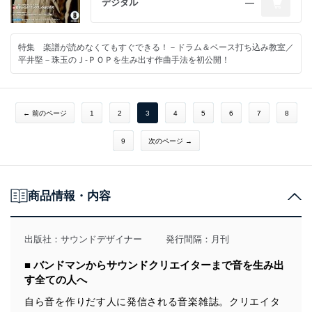
デジタル
―
特集 楽譜が読めなくてもすぐできる！－ドラム＆ベース打ち込み教室／
平井堅－珠玉のＪ-ＰＯＰを生み出す作曲手法を初公開！
← 前のページ
1
2
3
4
5
6
7
8
9
次のページ →
商品情報・内容
出版社：
サウンドデザイナー
発行間隔：月刊
■ バンドマンからサウンドクリエイターまで音を生み出
す全ての人へ
自ら音を作りだす人に発信される音楽雑誌。クリエイタ