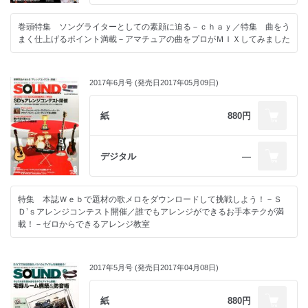
巻頭特集 ソングライターとしての素顔に迫る－ｃｈａｙ／特集 曲をう
まく仕上げるポイント満載－アマチュアの曲をプロがＭＩＸしてみました
2017年6月号 (発売日2017年05月09日)
紙
880円
デジタル
―
特集 本誌Ｗｅｂで題材の歌メロをダウンロードして挑戦しよう！－Ｓ
Ｄ’ｓアレンジコンテスト開催／誰でもアレンジができるお手本テクが満
載！－ゼロからできるアレンジ教室
2017年5月号 (発売日2017年04月08日)
紙
880円