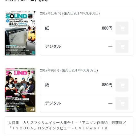
2017年10月号 (発売日2017年09月08日)
紙
880円
デジタル
―
2017年9月号 (発売日2017年08月09日)
紙
880円
デジタル
―
大特集 カリスマクリエイター大集合！－「アニソン作曲術」最前線／
『ＴＹＣＯＯＮ』ロングインタビュー－ＵＶＥＲｗｏｒｌｄ