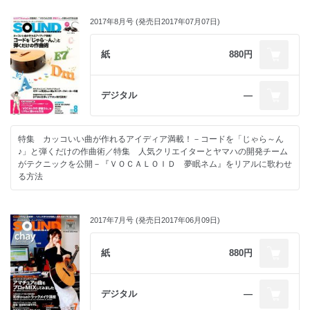
2017年8月号 (発売日2017年07月07日)
紙
880円
デジタル
―
特集 カッコいい曲が作れるアイディア満載！－コードを「じゃら～ん
♪」と弾くだけの作曲術／特集 人気クリエイターとヤマハの開発チーム
がテクニックを公開－『ＶＯＣＡＬＯＩＤ 夢眠ネム』をリアルに歌わせ
る方法
2017年7月号 (発売日2017年06月09日)
紙
880円
デジタル
―