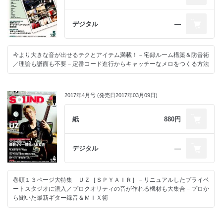
デジタル
―
今より大きな音が出せるテクとアイテム満載！－宅録ルーム構築＆防音術
／理論も譜面も不要－定番コード進行からキャッチーなメロをつくる方法
2017年4月号 (発売日2017年03月09日)
紙
880円
デジタル
―
巻頭１３ページ大特集 ＵＺ［ＳＰＹＡＩＲ］－リニュアルしたプライベ
ートスタジオに潜入／プロクオリティの音が作れる機材も大集合－プロか
ら聞いた最新ギター録音＆ＭＩＸ術