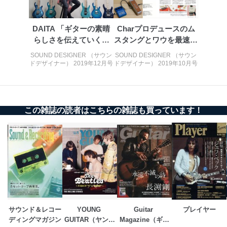
DAITA 「ギターの素晴
Charプロデュースのム
らしさを伝えていくの
スタングとワウを最速試
が、僕...
奏！
SOUND DESIGNER （サウン
SOUND DESIGNER （サウン
ドデザイナー） 2019年12月号
ドデザイナー） 2019年10月号
この雑誌の読者はこちらの雑誌も買っています！
サウンド＆レコー
YOUNG 
Guitar 
プレイヤー
ディングマガジン
GUITAR（ヤング
Magazine（ギタ