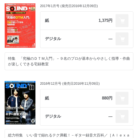
2017年1月号 (発売日2016年12月09日)
紙
1,375円
デジタル
―
特集 「究極のＤＴＭ入門」－９名のプロが基本からやさしく指導・作曲
が楽しくできる宅録教室
2016年12月号 (発売日2016年11月09日)
紙
880円
デジタル
―
総力特集 いい音で録れるテク満載！－ギター録音大百科／［Ａｌｅｘａ