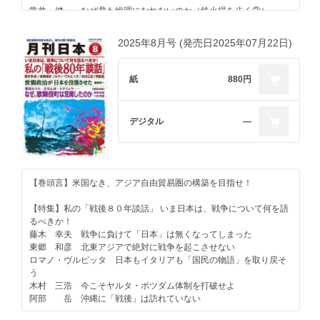
＜書評 編集部が薦める一冊＞
植草 一秀 総選挙で示す主権者の審判
常井 健一 なぜ君も総理になれないのか（鉄火場を歩く②）
『頭山満 沈黙の昭和史』（石瀧豊美、筑摩書房）
稲村 公望 日本食は誰のものか
菅野 完 社会の公器
青木 理 解散は首相の専権事項か
2025年8月号 (発売日2025年07月22日)
鈴木 宗男 安倍総理の後継者としてロシアから期待される高市首
【特集２】日本を破滅に導く「貧困・格差」
相
橋本 健二 格差拡大の元凶は自民党と大企業だ
高山 住男 主食を高騰させた仕組みとモラハラ
小川 淳也 相続税を強化し全次世代に還元すべき
紙
880円
中村 友哉 高市首相・麻生副総裁による解散権争奪戦
池口 恵観 「米ロ中」鼎立時代に日本の歩むべき道！ 神仏ととも
佐高 信 石破退陣、自民党総裁選……新聞はいつから「予想
に歩んできた歴史を忘れるな！
屋」になったのか
デジタル
―
＜社会・歴史・文化＞
岩田温×山崎行太郎 今こそ「江藤淳」を読み返す⑨
西村 眞悟 「日本は神国」と自覚していた豊臣秀吉
三浦小太郎 北朝鮮人権映画祭で見た「希望」
第２期草莽塾通信④
小川 寛大 維新後における学校党
【巻頭言】米国なき、アジア自由貿易圏の構築を目指せ！
松崎 哲久 琉球、台湾をめぐる日清の関係
【羅針盤】
久世 香澄 口腔病変（歯茎のおできや腫れ物）
宮崎 正弘 トランプのマッカーシズム
【特集】私の「戦後８０年談話」 いま日本は、戦争について何を語
奥山 篤信 『Sweet thing』（山崎千裕、２０１７年）
小林 節 護憲・改憲を超えた松下幸之助の憲法観
るべきか！
川口 雅昭 発動の機は周遊の益なり
安部 桂司 司馬遼太郎と「平壌無煙炭」
藤木 幸夫 戦争に負けて「日本」は無くなってしまった
石塚べりる 首都圏ＪＲにみる移動の階層化 首都圏鉄道政策は誰
豊島 典雄 日本史に残るリーダーの言葉④ 人間の本性は自由を
東郷 和彦 北東アジアで絶対に戦争を起こさせない
のための利便性か
欲する――鳩山一郎
ロマノ・ヴルピッタ 日本もイタリアも「国民の物語」を取り戻そ
高野 善一 一読三嘆ラ・スッパカポンポン（その８）
う
【連載】
木村 三浩 今こそヤルタ・ポツダム体制を打破せよ
さよならだけが人生だ 與謝野晶子「あゝをとうとよ、君を泣く、
＜政治・経済・社会＞
阿部 岳 沖縄に「戦後」は訪れていない
君死にたまふことなかれ」
佐々木良昭 大イスラエル主義②
倉重 篤郎 「連立離脱カード」のダイナミズム