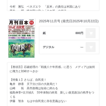
鈴木 宗男 ロシア産原油の入手に踏み切れ
＜書評 編集部が薦める一冊＞
高山 住男 日野市巨大ＤＣ適合通知に住民が仮止請求
今村 雅弘 ベネズエラ 「反米」の責任は米国にあり
『モンゴル抑留 見捨てられた死者たち』（井手裕彦、角川新書）
中村 友哉 日本国家の生存本能
藤生 明 慎太郎に学ぶ「タカ派」の作法
石塚べりる 豊かさの臨界点――物価高と供給不安の時代に
菅野 完 通常国会冒頭解散 高市早苗の「終わりの始まり」
2025年11月号 (発売日2025年10月22日)
＜社会・歴史・文化＞
【特集２】ロッキード５０年 角栄の「対中外交」に学ぶ
南丘喜八郎 若し此一国の自由を妨げんとする者あらば、世界万国
小長 啓一 日中国交回復に命懸けで挑んだ田中総理
を敵とするも恐るるに足らず 福沢諭吉
春名 幹男 日中国交正常化に激怒したキッシンジャー
紙
880円
岩田温×山崎行太郎 今こそ「江藤淳」を読み返す⑮
朝賀 昭 角栄（オヤジ）逮捕の有力証拠 「嘱託尋問調書」は
西村 眞悟 今こそ「義の国の国民」に戻る時だ
憲法違反だ
三浦小太郎 『新しい公民教科書』公刊のためのクラウドファンデ
デジタル
―
ィング開催中
岩田温×山崎行太郎 今こそ「江藤淳」を読み返す⑫
小川 寛大 熊本城、落城せず
松崎 哲久 紀州のドンファン、不可解な報道が続く
【羅針盤】
久世 香澄 歯周病と食道がん
山崎 拓 指導者論② 冷戦終結の流れをつくった中曽根提案
奥山 篤信 『わたしは最悪。』（ノルウェー映画、２０２１年）
宮崎 正弘 人民元の崩落に備えよ
【巻頭言】石破総理の「戦後八十年所感」に思う メディアは如何
川口 雅昭 世間の毀誉は大抵其の実を得ざるものなり
小林 節 武器輸出解禁は平和憲法に違反するのか？
に権力と対峙すべきか
高野 善一 一読三嘆ラ・スッパカポンポン（その１１）
安部 桂司 植村甲午郎経団連会長と朴正熙大統領
豊島 典雄 日本史に残るリーダーの言葉⑦ 一億総懺悔 東久邇
【特集１】さらば、自民党！
さよならだけが人生だ 後藤田正晴「オーバー・マイ・デッド・ボ
宮稔彦王
亀井 静香 天下分け目の大政局だ！
ディ！」（わが屍を越えてヤレ！）
山崎 拓 高市政権は短命に終わる
【連載】
福島伸享×古川禎久 55年体制の終焉 新しい政党政治の秩序をつ
＜著者に聞く＞
＜政治・経済・国際問題＞
くる
『保守のコスモロジー』 著者の富岡幸一郎さんに聞く
佐々木良昭 ポスト・ネタニヤフ②
伊藤 智永 もはや自民党に存在意義はない
倉重 篤郎 高市解散、３つの罠