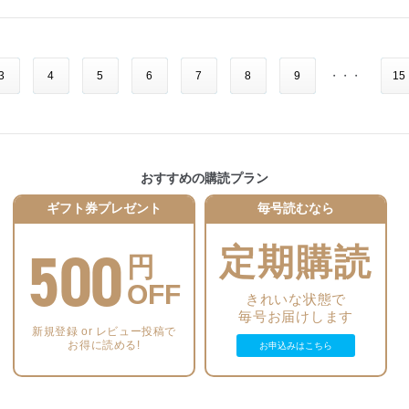
――三木武吉
久保田治己 農協の株式会社化を絶対許すな
さよならだけが人生だ 大国主命「この葦原中国はお言葉の通りに
【連載】
姜 克實 石橋湛山が後世に残した課題
ことごとく天つ神に奉ろう」
＜政治・経済・社会＞
佐々木良昭 大イスラエル主義
＜警察・検察の暴走を許すな＞
3
4
5
6
7
8
9
・・・
15
＜著者に聞く＞
植草 一秀 自民と立民の解党
青木 理 大川原化工機事件
『陰謀論と排外主義 分断社会を読み解く７つの視点』 共著者の
菅野 完 読売新聞に見る言論の敗北
鈴木 宗男 無実の国民を殺す検察
菅野完さんに聞く
稲村 公望 留学は国の未来を決める
松崎 哲久 戦後レジームが終わるのか？
岩田温×山崎行太郎 今こそ「江藤淳」を読み返す⑤
＜書評 編集部が薦める一冊＞
青木 理 永田町と民草の距離
『真珠湾収容所の捕虜たち 情報将校の見た日本軍と敗戦日本』
鈴木 宗男 「石破おろし」で国民の信頼を取り戻せるか
【羅針盤】
（オーテス・ケ ーリ、角川新書）
おすすめの購読プラン
高山 住男 千代田区神田警察通り控訴審で住民が陳述
加藤 尚武 生成ＡＩ
中村 友哉 72歳で総理になった石橋湛山
宮崎 正弘 豊臣兄弟と家康
ギフト券プレゼント
毎号読むなら
池口 恵観 迷走する自民党政治を立て直す法！
小林 節 紹介：辻元清美・小塚かおる対談『日本政治の大問
題』（朝日新書）
500
＜歴史・文化・思想＞
定期購読
安部 桂司 徳田球一と田中清玄
円
西村 眞悟 日本の國體を追求した井上毅
三浦小太郎 ギロチンに散ったジロンド派の女王
【連載】
OFF
小川 寛大 菊池尽忠⑤
きれいな状態で
＜政治・経済・社会＞
久世 香澄 歯周病と睡眠障害（その２）
毎号お届けします
佐々木良昭 インド・パキスタン（２）
奥山 篤信 『ローズ家 崖っぷちの夫婦』（アメリカ映画、２０
新規登録 or レビュー投稿で
倉重 篤郎 保守リベラルの原点に立ち戻れ
お得に読める!
２５年）
お申込みはこちら
植草 一秀 財源論のミステリー
川口 雅昭 人各ゝ職あり任あり、何ぞ人の政を謀りて其の上を
菅野 完 国民民主党凋落の正体
&#35349;るに暇あらんや
稲村 公望 消費税のからくりを暴く 消費税は廃止せよ！
石塚べりる 便利さの陰で奪われるもの――歩行と子どもの発達
松崎 哲久 備蓄米騒動は無ノー政の帰結