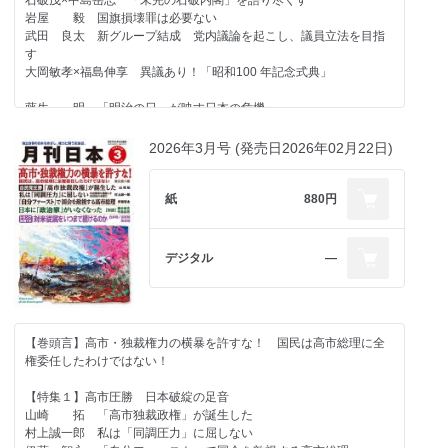
石破茂×中島岳志 「未完の石破内閣」を語り尽くす
岩屋 毅 国旗損壊罪は必要ない
武田 良太 新グループ結成 党内議論を起こし、議員立法を目指
す
大岡敏孝×福島伸享 異議あり！「昭和100 年記念式典」
藤生 明 「明治の日」が映す日本の危機
【特集２】イラン戦争とウクライナ戦争 問われる日本の針路
2026年3月号 (発売日2026年02月22日)
東郷和彦×アレクサンドル・パノフ 「さようなら、トランプさん」
米国はウクライナで何もできない
鈴木 宗男 高市政権は安倍対ロ外交を継承せよ
紙
880円
春名 幹男 問題だらけの国家情報局 これでは情報収集能力は上
がらない
デジタル
―
【羅針盤】
山崎 拓 指導者論⑥ 角栄、米国の圧力に屈せず
宮崎 正弘 歴史は物語である
小林 節 「防諜体制」の本質と条件
【巻頭言】高市・独裁権力の横暴を許すな！ 国民は高市総理に全
安部 桂司 極東コミンフォルムを封じ込めた新井裕福島県警察長
権委任したわけではない！
豊島 典雄 日本史に残るリーダーの言葉⑪ 大一大万大吉 石田
三成
【特集１】高市圧勝 日本破綻の足音
山崎 拓 「高市独裁政権」が誕生した
【連載】
村上誠一郎 私は「同調圧力」に屈しない