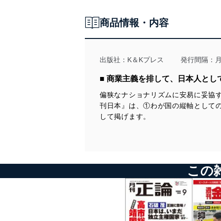
さよならだけが人生だ 曹操「老驥は櫪に伏すとも 志は千里に在
青木 理 執行再開をめぐる法務・検察の思惑
り 烈士は暮年にも 壮心已まず」
鈴木 宗男 自民党を立て直す！
商品情報・内容
高山 住男 いすみ市沖洋上風力発電事業停滞の中身
＜著者に聞く＞
中村 友哉 自社さ型か、自公保型か
『ブレない人』 著者の望月衣塑子さんに聞く
池口 恵観 新たな政権政党として再スタートを
吉村 文長 戦後８０年沖縄全戦没者追悼式参加報告
＜書評 編集部が薦める一冊＞
出版社：
K＆Kプレス
発行間隔：
『知られざる金正恩 四代目プリンセスとバスケ監督』（鄭成長、
＜歴史・文化・思想＞
ワニブックス）
南丘喜八郎 「アジアは一つ」岡倉天心
■ 商業主義を排して、日本人と
西村 眞悟 二つの情報敗戦 ノモンハン事件とヤルタ密約
三浦小太郎 東トルキスタン独立宣言 Rukiye Turdush“East
偏狭なナショナリズムに安易に妥協
Turkistan’s Right to Sovereignty:Decolonization and Beyond”
刊日本』は、①わが国の縦軸として
小川 寛大 菊池尽忠③
して掲げます。
松崎 哲久 生成ＡＩの逆探知技術の開発
久世 香澄 歯周病と糖尿病（その３）
奥山 篤信 『国宝』（日本映画、２０２５年）
川口 雅昭 在獄の愉快は天下の事能く相分るなり
石塚べりる 「Dr.カキゾエ歩く処方箋～みちのく潮風トレイルを往
く～」
この
高野 善一 政治風刺小説 一読三嘆ラ・スッパカポンポン（その
２）
さよならだけが人生だ 相楽総三 裏切られた「年貢半減令」
＜著者に聞く＞