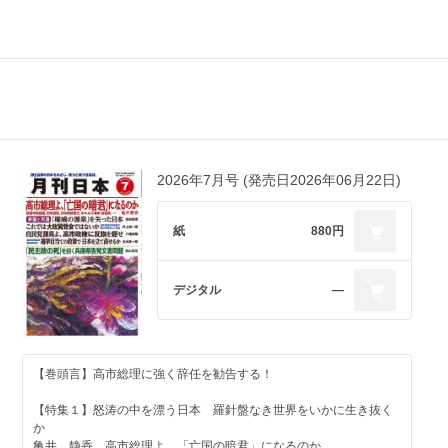
2026年7月号 (発売日2026年06月22日)
紙
880円
デジタル
―
【巻頭言】高市総理に強く辞任を勧告する！
【特集１】怒涛の中を漂う日本 羅針盤なき世界をいかに生き抜く
か
亀井 静香 高市総理よ、「亡国の暗君」になるのか