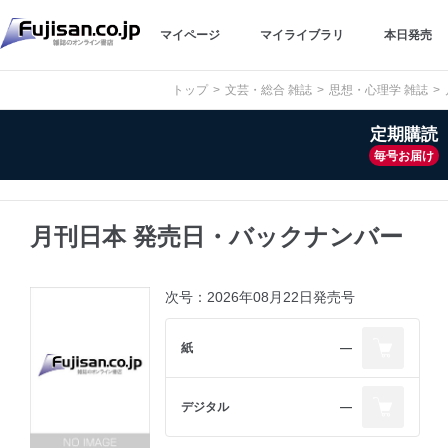
マイページ
マイライブラリ
本日発売
トップ
文芸・総合 雑誌
思想・心理学 雑誌
定期購読
毎号お届け
月刊日本 発売日・バックナンバー
次号：2026年08月22日発売号
紙
―
デジタル
―