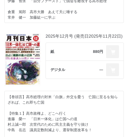
＜政治・経済・国際問題＞
伊藤 智永 「自分ファースト」で国会を敵視する高市総理
佐々木良昭 石油輸出国機構（ＯＰＥＣ）
倉重 篤郎 野党に何が足りないか
倉重 篤郎 高市大勝 あえて天に唾する
植草 一秀 有害無益の高市政治
常井 健一 加藤紘一に学ぶ
菅野 完 民主主義は怖い
稲村 公望 若泉敬の《他策ナカリシ》沖縄返還
【特集２】トランプ政権１年 対米従属をいつまで続けるのか
青木 理 「かなり絶望的」な刑事司法と政治の本音
白井 聡 「トランプが日本を守ってくれる」という幻想
2025年12月号 (発売日2025年11月22日)
高山 住男 市街地再開発の住民運動に連携促すシンポジウム
富坂 聰 日本はトランプに見捨てられる
中村 友哉 赤澤なくして高市なし
佐高 信 米国こそ「ならず者国家」だ
石塚べりる 神を捨て、数字を崇める国
紙
880円
藤木幸夫×中島岳志 石橋湛山、田中角栄、大平正芳…… 日本に
＜社会・歴史・文化＞
「政治家」がいなくなった
南丘喜八郎 「米国と提携するが、向米一辺倒にはならない」石橋
デジタル
―
湛山
岩田温×山崎行太郎 今こそ「江藤淳」を読み返す⑬
岩田温×山崎行太郎 今こそ「江藤淳」を読み返す⑯
西村 眞悟 如何にして「萬民保全の道」を確立すべきか
【羅針盤】
三浦小太郎 書評『金子堅太郎 伊藤博文の懐刀』（浦辺登著 弦
山崎 拓 指導者論③ 中曽根ダブル選挙の舞台裏
書房）
宮崎 正弘 軍高官の失脚と戊戌の変
【巻頭言】高市総理の対米「白旗」外交を憂う 亡国に至るを知ら
小川 寛大 高瀬の戦い
小林 節 「軍国主義」が復活したと言われるが、事実に反する
ざれば、これ即ち亡国
松崎 哲久 川内康範『君こそわが命』を読む
安部 桂司 稲山嘉寛を律した大陸からの製鉄原料の調達 東条鉄
久世 香澄 歯周病と膵臓がん
後遺症
【特集１】高市政権よ、どこへ行く
奥山 篤信 『ザ・ブライド！』（アメリカ映画、２０２６年）
豊島 典雄 日本史に残るリーダーの言葉⑧ なせば成るなさねば
進藤 榮一 「日米一体化」は亡国への道
川口 雅昭 小人先づ内を破り、敵国外に乗ず
成らぬ何事も成らぬは人のなさぬなりけり 上杉鷹山
村上誠一郎 次世代のために民主主義を守り抜け
高野 善一 一読三嘆ラ・スッパカポンポン（その１２）
中島 岳志 議員定数削減より、選挙制度改革を！
【連載】