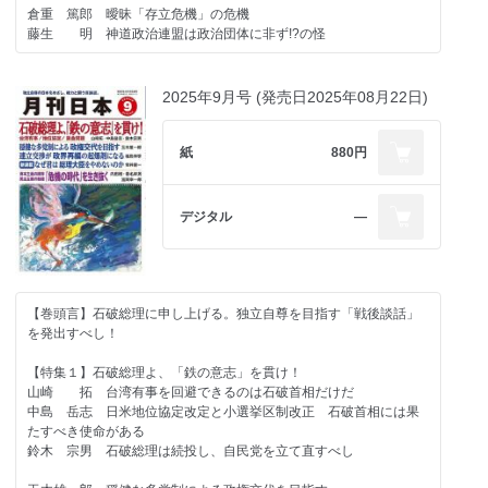
さよならだけが人生だ 「水俣病、水俣病ち、世話やくな。見苦し
＜政治・経済・国際問題＞
倉重 篤郎 曖昧「存立危機」の危機
か病気になってたまるかい」並崎仙助
佐々木良昭 イランの抗議デモ
藤生 明 神道政治連盟は政治団体に非ず!?の怪
植草 一秀 高市自民圧勝の先の地獄絵図
＜著者に聞く＞
菅野 完 人間主義、敗れたり。 中道改革連合の根源的失敗の
【特集２】「維新の会」の正体 万博・連立・カジノ
『改訂新版 最新 差別語・不快語』 著者の小林健治さんに聞く
要因を探る
森 功 大阪カジノは失敗する
2025年9月号 (発売日2025年08月22日)
稲村 公望 「風に柳」で日本文明の発信を続けよう
西岡 研介 在阪メディア いつまで維新をヨイショするのか
＜書評 編集部が薦める一冊＞
松崎 哲久 超安定政権がなすべき積年の課題
辰巳孝太郎 維新の終わりの始まり
『自由民主党の誕生 「戦後保守」はいかに生まれたか』（福冨健
青木 理 あらためるべきもの
紙
880円
一、中央公論社）
鈴木 宗男 自民党は「数の力」で押し切ってはならない
伊田浩之・本誌編集部 名編集者にして作家 佐藤眞さんを偲ぶ
中村 友哉 高市首相徹底批判宣言
池口 恵観 衆議院選挙を終えて
岩田温×山崎行太郎 今こそ「江藤淳」を読み返す⑩
デジタル
―
石塚べりる イメージ政治の時代における選択――第51回衆院選後
の日本民主主義
第２期草莽塾通信⑤
＜社会・歴史・文化＞
【羅針盤】
西村 眞悟 西郷南洲という強烈な「情」
宮崎 正弘 独禁法は文明の発展を阻害するか
【巻頭言】石破総理に申し上げる。独立自尊を目指す「戦後談話」
三浦小太郎 トマス・ディクソンと『クランズマン』（映画『国民
小林 節 「日の丸損壊罪」の制定は違憲である
を発出すべし！
の創生』原作）
安部 桂司 三島由紀夫と八代男爵そして大盛堂書店の舩坂弘社長
小川 寛大 池辺吉十郎の〝限界〟
豊島 典雄 日本史に残るリーダーの言葉⑤ 面白き事もなき世を
【特集１】石破総理よ、「鉄の意志」を貫け！
久世 香澄 歯周病とアンチエイジング
面白く――高杉晋作
山崎 拓 台湾有事を回避できるのは石破首相だけだ
高山 住男 シンボル校解体で千代田区に新たな火種
中島 岳志 日米地位協定改定と小選挙区制改正 石破首相には果
奥山 篤信 『これって生きてる？』（アメリカ映画、２０２６
【連載】
たすべき使命がある
年）
＜政治・経済・国際問題＞
鈴木 宗男 石破総理は続投し、自民党を立て直すべし
川口 雅昭 自ら之れを取るなり
佐々木良昭 大イスラエル主義③
高野 善一 一読三嘆ラ・スッパカポンポン（その８）
植草 一秀 高市新政権の末路