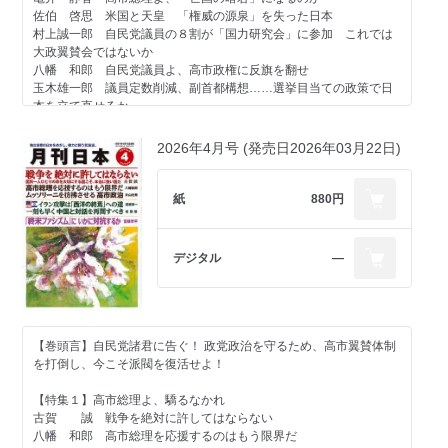
佐伯 啓思 米国と天皇 「権威の源泉」を失った日本
村上誠一郎 自民党議員の８割が「国力研究会」に参加 これでは
大政翼賛会ではないか
八幡 和郎 自民党議員よ、高市政権に反旗を翻せ
玉木雄一郎 議員定数削減、副首都構想……選挙目当ての政策で日
本を立て直せるか
【特集２】「兵庫県問題」を問い直す
2026年4月号 (発売日2026年03月22日)
奥山 俊宏 「民主政の死」を招く兵庫県告発文書問題
菅野 完 私はなぜ斎藤元彦知事を「人殺し」と呼んだのか
紙
880円
福島伸享×鬼木誠 徹底討論 皇室典範 天皇の存在を問い直す
【羅針盤】
デジタル
―
山崎 拓 指導者論⑦ 非核三原則を受け入れた中曽根康弘
宮崎 正弘 なぜ次世代軍事技術は中国優位なのか
小林 節 不毛な憲法９条論議はもはや整理すべき時だ
安部 桂司 後藤田正晴長官と東芝機械ココム違反
豊島 典雄 日本史に残るリーダーの言葉⑫ 楽しきと思うが、楽
【巻頭言】自民党諸君に告ぐ！ 政党政治を守るため、高市翼賛体制
しき本なり 松平定信
を打倒し、今こそ派閥を復活せよ！
【連載】
【特集１】高市総理よ、驕るなかれ
＜政治・経済・国際問題＞
古賀 誠 戦争を絶対に許してはならない
佐々木良昭 イラン戦争（３）
八幡 和郎 高市総理を応援するのはもう限界だ
倉重 篤郎 高市政権、秋まで持たない？