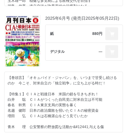
玉木雄一郎 穏健な多党制による政権交代を目指す
菅野 完 高市早苗の失敗パターン
福島 伸享 連立交渉が政界再編の起爆剤になる
さよならだけが人生だ 斉の太史「崔杼、荘公を弑す」
稲村 公望 日本こそウクライナ和平を提言せよ！
常井 健一 新連載 鉄火場を歩く① なぜ君は総理大臣をやめな
西村 眞悟 高市総理の言ったことは当然なり
いのか
2025年6月号 (発売日2025年05月22日)
＜著者に聞く＞
松崎 哲久 自民党政権運営システムの光と影
『Tropic』 編集統括の青木肇さんに聞く
鈴木 宗男 「サハリン２」を守り抜いた高市首相
【特集２】資本主義の限界・民主主義の動揺 「危機の時代」を生
中村 友哉 維新こそ「下駄の雪」か
き抜く
紙
880円
＜書評 編集部が薦める一冊＞
池口 恵観 高市首相で政治の好転に期待する！
内田 樹 資本主義と人間は原理的に共存できない
『昭和20年生まれ25人の気骨』（佐高信、日刊現代）
富岡幸一郎 日本は今こそ「近代の超克」を目指せ
＜社会・歴史・文化＞
春名 幹男 ロシアは参議院選挙に介入したのか
デジタル
―
三浦小太郎 岡倉天心から藤原岩市へ、そしてチャンドラ・ボース
（下）
岩田温×山崎行太郎 今こそ「江藤淳」を読み返す⑦
小川 寛大 策謀家・西郷隆盛
青木 理 泥棒に合鍵を作らせる愚
第２期草莽塾通信②
久世 香澄 歯周病と在宅医療（その２）
【巻頭言】「オキュパイド・ジャパン」を、いつまで甘受し続ける
高山 住男 高さ７２ｍ等３棟のＤＣ計画で日野市民に衝撃
【羅針盤】
のか 今こそ、対米自立の「独立戦争」に立ち上がる時だ！
奥山 篤信 『ワン・バトル・アフター・アナザー』（アメリカ映
宮崎 正弘 意外な歴史を静かに伝える稗史
画、２０２５年）
小林 節 参政党の新日本憲法（構想案）を直視すべきだ
【特集１】ＣＩＡと戦後日本 米国の鎖を引きちぎれ！
川口 雅昭 聖賢の貴ぶ所は、議論に在らずして、事業に在り
安部 桂司 村田省蔵と巣鴨プリズン
白井 聡 ＣＩＡがつくった自民党に対米自立は不可能
石塚べりる 欲望という名の倉庫で―合理の果てに、人はいるか
豊島 典雄 日本史に残るリーダーの言葉② 人を相手にせず、天
春名 幹男 ＣＩＡ東京支局の実態を暴く
高野 善一 一読三嘆ラ・スッパカポンポン（その６）
を相手にせよ――西郷隆盛
名越 健郎 日本の政治腐敗を招いたＣＩＡの秘密資金
高野アズサ 「村落」が消えて、クマは街に降りてきた
増田 弘 ＣＩＡは石橋湛山をどう見ていたか
【連載】
さよならだけが人生だ 若山牧水 幾山河越えさり行かば 寂しさ
＜政治・経済・社会＞
青木 理 公安警察の野放図な活動か&#12441;与える傷
のはてなむ国ぞ 今日も旅ゆく
佐々木良昭 クルド