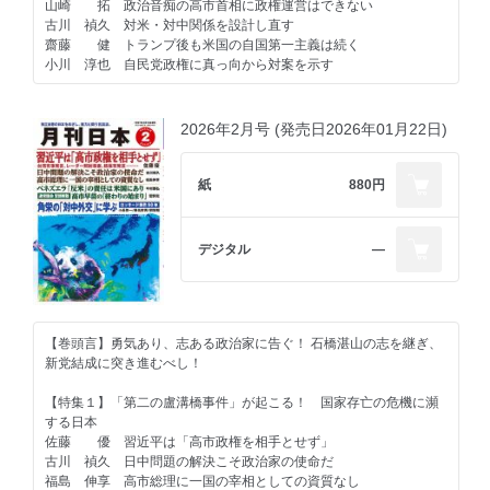
稲村 公望 闇に消えた１３７兆円 郵政民営化とは何だったのか
山崎 拓 政治音痴の高市首相に政権運営はできない
三浦小太郎 北朝鮮帰国事業 ９万３０００人が収容所に旅立った
古川 禎久 対米・対中関係を設計し直す
青木 理 滑稽で悲劇的な政権と与党
齋藤 健 トランプ後も米国の自国第一主義は続く
鈴木 宗男 ゼレンスキー大統領との会談を避けた高市総理
小川 淳也 自民党政権に真っ向から対案を示す
中村 友哉 皇室の権威を否定しかねない皇室典範改正
【特集２】「令和の百姓一揆」、再び
＜社会・歴史・文化＞
菅野 芳秀 このままでは「令和の大飢饉」が起きる
2026年2月号 (発売日2026年01月22日)
南丘喜八郎 天皇危うし！ 「壬申の乱」と持統天皇
鈴木 宣弘 水田を消滅に追いやる高市農政
岩田温×山崎行太郎 今こそ「江藤淳」を読み返す⑱
西村 眞悟 欧州の侵略を防いだ日本の「民度」と「武力」
【羅針盤】
紙
880円
小川 寛大 宮崎八郎の出自
山崎 拓 指導者論⑤ 田中角栄を辞任に追い込んだ狂乱物価
松崎 哲久 スポーツは国威と無縁が一番
宮崎 正弘 ＡＩ革命の担い手にユダヤ人が多い
久世 香澄 歯周炎と緑内障
小林 節 自衛隊の誇りを守る方法は改憲ではない
デジタル
―
高山 住男 三井不動産が日野台ＤＣで情報開示
安部 桂司 土光敏夫会長、そして東芝機械ココム違反
奥山 篤信 『アイ・ワズ・ア・ストレンジャー』（アメリカ・ヨ
豊島 典雄 日本史に残るリーダーの言葉⑩ 莫煩悩 北条時宗
ルダン・パレスチナ合作映画、２０２４年）
川口 雅昭 先づ鹿児城へ衝懸け御出で然るべく存じ奉り候
【連載】
石塚べりる 存在は証明できるか――デジタル社会の死角
＜政治・経済・国際問題＞
【巻頭言】勇気あり、志ある政治家に告ぐ！ 石橋湛山の志を継ぎ、
高野 善一 一読三嘆ラ・スッパカポンポン（その１４）
佐々木良昭 イラン戦争（２）
新党結成に突き進むべし！
倉重 篤郎 すでに始まっているポスト高市
さよならだけが人生だ 「われ日本の柱とならん。われ日本の眼目
常井 健一 参議院自民党という別世界
【特集１】「第二の盧溝橋事件」が起こる！ 国家存亡の危機に瀕
とならん」日蓮
植草 一秀 品格なき国家
する日本
菅野 完 弱者の女王・高市早苗
佐藤 優 習近平は「高市政権を相手とせず」
＜著者に聞く＞
稲村 公望 自衛官の大使館侵入事件
古川 禎久 日中問題の解決こそ政治家の使命だ
『ハイパーインフレの世界経済史』 編集者の伊藤武芳さんに聞く
青木 理 法務・検察の厚顔無恥と政治
福島 伸享 高市総理に一国の宰相としての資質なし