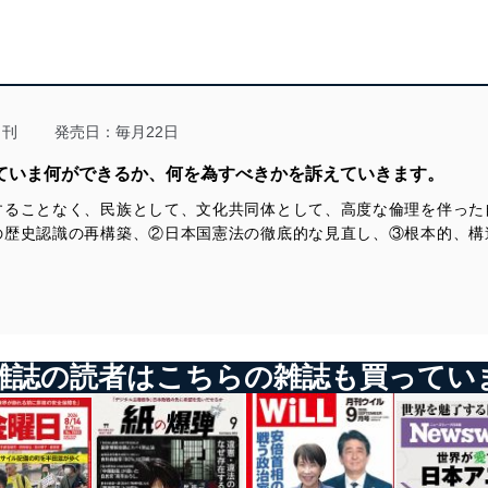
高野 善一 一読三嘆ラ・スッパカポンポン（その４）
高山 住男 揺らぐ市川市長の三番瀬干潟造成策
中村 友哉 握った手の数しか票は出ない
さよならだけが人生だ 浜田国松「軍隊を侮辱した言葉があったら
池口 恵観 トランプ大統領に振り回される石破政権の前途？
割腹して君に謝する。なかったら君割腹せよ」
＜歴史・文化・思想＞
＜著者に聞く＞
南丘喜八郎 無視された「日本必敗」の警告（下）
『浄土真宗「道場」の四季 北陸・福井に残る真宗信仰の古層』
佐藤 眞 「活字離れ」で書店は潰れたのか
月刊
発売日：毎月22日
著者の前川仁之さんに聞く
西村 眞悟 スターリンを驚愕させたノモンハン事件
三浦小太郎 『子どもは誰のものか？』（嘉田由紀子著 文春新
していま何ができるか、何を為すべきかを訴えていきます。
＜書評 特別編＞
書）を読む
『飛翔する日本』（中川昭一、講談社）
小川 寛大 菊池尽忠②
することなく、民族として、文化共同体として、高度な倫理を伴った
久世 香澄 歯周病と糖尿病（その２）
の歴史認識の再構築、②日本国憲法の徹底的な見直し、③根本的、構
奥山 篤信 『メガロポリス』（アメリカ映画、２０２４年）
川口 雅昭 夜或は昏怠すれば、輙ち水を以て面に沃ぐ
石塚べりる Are you smart?
高野 善一 政治風刺小説 一読三嘆ラ・スッパカポンポン（その
一）
さよならだけが人生だ 古賀政男「私の歌の好きな人はみんな悲し
雑誌の読者はこちらの雑誌も買ってい
い人達ばかりだ」
＜著者に聞く＞
『天才作戦家マンシュタイン 「ドイツ国防軍最高の頭脳」──その
限界』 著者の大木毅さんに聞く