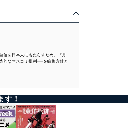
＜著者に聞く＞
＜歴史・文化・思想＞
『極秘文書が明かす戦後日本外交 歴代首相の政治決断に迫る』
南丘喜八郎 無視された「日本必敗」の警告（上）
著者の藤田直央さんに聞く
佐藤 眞 町の本屋さんの衰頽は八〇年代には始まっていた
西村 眞悟 神勅相違なければ日本は未だ亡びず
＜書評 編集部が薦める一冊＞
三浦小太郎 ベトナム戦争終戦50周年
『日本を支配してきたアメリカの悪の正体 戦後80年の呪縛』（ジ
小川 寛大 菊池尽忠①
ェイソン・モーガン＋髙山正之、徳間書店）
松崎 哲久 ラジオ放送が確立した話し言葉
久世 香澄 歯周病と糖尿病
奥山 篤信 『けものがいる』（フランス・カナダ合作映画、２０
２３年）
川口 雅昭 大丈夫自立の処なかるべからず
自信を日本人にもたらすため、『月
池口 恵観 日米企業の底流に流れる人類愛の精神 渋沢栄一＆カ
造的なマスコミ批判──を編集方針と
ーネギーらの「慈善」「人類愛」を忘れるな
石塚べりる 父を送る
さよならだけが人生だ 芭蕉「むざんやな甲の下のきりぎりす」
＜著者に聞く＞
『ルポ 日本の土葬 増補版 99・97％の遺体が火葬されるこの国の
ます！
０・03％の世界』著者の鈴木貫太郎さんに聞く
＜書評 編集部が薦める一冊＞
『日本型コミューン主義の擁護と顕彰 権藤成卿の人と思想』（内
田樹、Ｋ＆Ｋプレス）