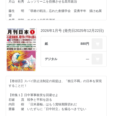
片山 杜秀 ムッソリーニを彷彿させる高市政治
植草 一秀 日本経済暗転の予兆
常井 健一 国力研究会の研究
藤生 明 「弱者の戦法」忘れた創価学会 蛮勇半年 描けぬ展
稲村 公望 台湾海峡の危機 戦後東アジア秩序の再検証
望
西村 眞悟 「日本国憲法」は我が国の憲法にあらず
倉重 篤郎 めざめよ自民良識派
松崎 哲久 君が代のイメージを損壊するなかれ
青木 理 片翼だけでは飛べない
【特集２】世界大動乱 日本は生き残れるのか
2026年1月号 (発売日2025年12月22日)
鈴木 宗男 中ロを敵視する善悪二元論から脱却せよ
進藤 榮一 イラン攻撃は「西洋の終焉」への道
中村 友哉 佐伯は今井にあらず
岩屋 毅 一刻も早く中国と対話を再開すべき
紙
880円
＜社会・歴史・文化＞
斎藤 幸平 「終末ファシズム」にいかに対抗するか
南丘喜八郎 「殺されないうちに逃げればいいんだと思っていた」
田中角栄
【羅針盤】
デジタル
―
岩田温×山崎行太郎 今こそ「江藤淳」を読み返す⑰
山崎 拓 指導者論④ 田中角栄総理の「反戦」
三浦小太郎 映画『オールド・オーク』を理解するために
宮崎 正弘 ＡＩと神学論争
小川 寛大 日本で最初の民主主義
小林 節 高市首相の「憲法観」の問題点
久世 香澄 歯周炎とＩＢＤ（炎症性腸疾患）
安部 桂司 鹿島守之助の経営理念は「戦争と平和」にある
高山 住男 三井不動産のＤＣ情報開示を日野市長が提案
豊島 典雄 日本史に残るリーダーの言葉⑨ 全徳の人は得難し、
【巻頭言】スパイ防止法制定の前提は、「独立不羈」の日本を実現
奥山 篤信 『シンプル・アクシデント―偶然』（イラン映画、２
一失あれば一徳あり 徳川吉宗
することだ！
０２５年）
川口 雅昭 其の能く匹夫を友とする、吾れ未だ是れを聞かず
【連載】
【特集１】日中軍事衝突を回避せよ
石塚べりる 偶然を装う暴力 「ぶつかり男」が映し出す社会の病
＜政治・経済・国際問題＞
石破 茂 戦争と平和を語る
理
佐々木良昭 イラン戦争
内田 樹 「日米基軸」はもう賞味期限切れだ
高野 善一 一読三嘆ラ・スッパカポンポン（その１３）
植草 一秀 沙羅双樹の花の色
齋藤 健 いたずらに「日中対立」を煽るべきでない
菅野 完 中道改革連合の根源的失敗の要因を探る（下）