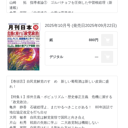
さよならだけが人生だ 「土蔵付きの売家をあとに残すのも、面白
松崎 哲久 イランの核保有阻止という大義
山崎 拓 指導者論① ゴルバチョフを圧倒した中曽根総理（新
いではないか」小栗忠順
青木 理 異常事態の警察不祥事
連載）
鈴木 宗男 イラン戦争を拡大してはならない
倉重 篤郎 「中道連立」の受け皿準備を
＜著者に聞く＞
高山 住男 内部通報者に退職金返納を命令した千代田区長
『軍師の日本史』 著者の呉座勇一さんに聞く
中村 友哉 高市首相という幻想
【特集２】選挙制度改革を急げ！
2025年10月号 (発売日2025年09月22日)
池口 恵観 米・イラン衝突で戸惑う日本！？
岩屋 毅 中選挙区制で「穏健な多党制」を目指せ
＜書評 編集部が薦める一冊＞
白鳥 浩 ポピュリズムを食い止める中選挙区制
『国家に喧嘩を売る女 金子文子』（浜野佐知、皓星社）
＜社会・歴史・文化＞
紙
880円
南丘喜八郎 正道を踏み国を以て斃るるの精神無くば、外国交際は
安田 浩一 長生炭鉱 国策で命を奪われた朝鮮人労働者
全かる可からず。 西郷隆盛
岩田温×山崎行太郎 今こそ「江藤淳」を読み返す⑭
常井 健一 追悼・石川知裕 余命半年の「悪党」が挑んだ空前絶
デジタル
―
稲村 公望 開かれた社会の条件 ポパーの批判精神と日本の国体
後の世直し大作戦
西村 眞悟 西郷南洲が行なった「救国の改革」
三浦小太郎 西部邁「高度大衆社会批判オルテガとの対話」論
岩田温×山崎行太郎 今こそ「江藤淳」を読み返す⑪
小川 寛大 〝議論倒れ〟の学校党
久世 香澄 歯周病とアンチエイジング その２ ビタミンＣの働
第２期草莽塾通信⑥
【巻頭言】自民党解党のすゝめ 新しい葡萄酒は新しい皮袋に盛
き
れ！
奥山 篤信 『センチメンタル・バリュー』（ノルウェー映画、２
【羅針盤】
０２５年）
宮崎 正弘 天皇機関説再考
【特集１】排外主義・ポピュリズム・歴史修正主義 危機に瀕する
川口 雅昭 此の章交際を論ず
小林 節 台湾有事は日本有事になり得る
「政党政治」
石塚べりる 「欧米」という思考枠――日本人の対外認識を問い直
安部 桂司 三島由紀夫と松本清張
亀井 静香 石破総理よ、まだやるべきことがある！ 80年談話で
す
豊島 典雄 日本史に残るリーダーの言葉⑥ いったいこの国をど
地位協定改定を打ち出せ
高野 善一 一読三嘆ラ・スッパカポンポン（その１０）
こへ持ってゆくのや―西園寺公望
大岡 敏孝 自民党は解党覚悟で国民と向き合え
片山 杜秀 戦前の失敗に学ぶ 二大政党制は機能しない
さよならだけが人生だ 林子平 親もなく 妻なく子なく版木な
【連載】
倉重 篤郎 自民党はむしろ割れた方がよかった