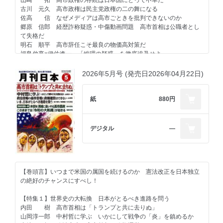
山崎 拓 高市政権の存続は日本国にとって不幸だ
古川 元久 高市政権は民主党政権の二の舞になる
佐高 信 なぜメディアは高市ごときを批判できないのか
郷原 信郎 経歴詐称疑惑・中傷動画問題 高市首相は公職者とし
て失格だ
明石 順平 高市辞任こそ最良の物価高対策だ
福島伸享×伊佐進一 「総理の疑惑」を徹底追及せよ
古川 禎久 日本を「守れる国」にしたい
2026年5月号 (発売日2026年04月22日)
【羅針盤】
山崎 拓 指導者論⑧ 総理になるために経験すべきポスト
紙
880円
宮崎 正弘 アンチ習近平、揃い踏み
小林 節 「押し付け憲法」論には説得力がない
安部 桂司 佐々淳行室長は、通産省に憤激する
デジタル
―
豊島 典雄 日本史に残るリーダーの言葉⑬ 東洋の道徳、西洋の
芸術 佐久間象山
【連載】
＜政治・経済・国際問題＞
【巻頭言】いつまで米国の属国を続けるのか 憲法改正を日本独立
佐々木良昭 イラン戦争（４）
の絶好のチャンスにすべし！
倉重 篤郎 死後４年なお問う 安倍政治の罪と罰
植草 一秀 国民を幸せにする政治
【特集１】世界史の大転換 日本がとるべき進路を問う
菅野 完 ポピュリズムの本当の害悪とは
内田 樹 高市首相は「トランプと共に去りぬ」
藤生 明 御真影美談と国旗損壊罪
山岡淳一郎 中村哲に学ぶ いかにして戦争の「炎」を鎮めるか