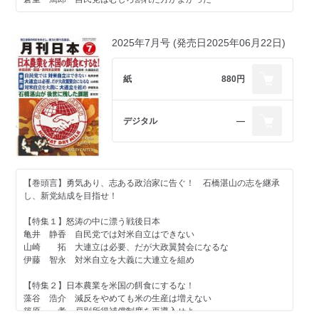
し 金もなけれど死にたくもなし
＜政治・経済・国際問題＞
佐々木良昭 ポスト・ネタニヤフ
【特集２】米ロ・中ロ・日韓首脳会談 激動の東アジア情勢
＜著者に聞く＞
植草 一秀 高市有事という国難
東郷 和彦 和平合意の出発点となる米ロ首脳会談
2025年7月号 (発売日2025年06月22日)
『翻刻 世界 創刊号』 編集者の中本直子さんに聞く
菅野 完 日本の分岐点・兵庫文書問題
平井 久志 「米国依存」の日韓関係から脱却せよ
稲村 公望 戦狼外交には「自由な情報」で返そう！
＜書評 編集部が薦める一冊＞
西村 眞悟 我が国の「存立危機事態」は既に始まっている
【特集３】今こそ、齋藤隆夫に学べ
紙
880円
『合憲自衛隊』（小川清史・倉山満・横山賢司、ワニブックス）
松崎 哲久 パックス・アメリカーナの終焉
村上誠一郎 齋藤隆夫の生き様を受け継ぐ
鈴木 宗男 米国や外務省は高市政権を支持しているのか
長妻 昭 １００年後の日本に向けた反軍演説
中村 友哉 「石破所感」のリアリティ
南丘喜八郎 「国会議員にして知徳なきは、虚偽の議員なり。嗚
デジタル
―
池口 恵観 新年に夢見る仏教を足がかりとした日中友好――高市
呼、虚偽の国会！」
政権で足元固め、日本の国際的地位を高めよ――
宮本 雅史 特攻隊は「ジャパニーズファースト」ではない
＜社会・歴史・文化＞
藤生 明 新連載 傍目八目の覚え書き① 真価問われる５代目
三浦小太郎 朴慶植『朝鮮人強制連行の記録』（未来社）収録資
日本会議
【巻頭言】勇気あり、志ある政治家に告ぐ！ 石橋湛山の志を継承
料 「朝鮮人徴用労働者の労務管理」（昭和16年度）を読む
し、新党結成を目指せ！
小川 寛大 党薩諸隊
岩田温×山崎行太郎 今こそ「江藤淳」を読み返す⑧
青木 理 「美しい国」と「美しい村」
【特集１】怒涛の中に漂う戦後日本
久世 香澄 歯肉退縮
第２期草莽塾通信③
亀井 静香 自民党では対米自立はできない
高山 住男 クマ出没対策で求められる英知
山崎 拓 大連立は必要、だが大政翼賛会になるな
奥山 篤信 『夢と創造の果てに ジョン・レノン最後の詩』（イ
【羅針盤】
伊藤 智永 対米自立を大義に大連立を組め
ギリス映画、２０２５年）
宮崎 正弘 トランプの「小さな政府」に大きな矛盾
川口 雅昭 小樓に枯坐し書を発きて看る
小林 節 自衛隊が戦争を招くわけではない
【特集２】日本農業を米国の餌食にするな！
石塚べりる クマは本当に増えたのか――〝山で起きていること
安部 桂司 松本清張と「白鳥事件」
藻谷 浩介 減反をやめても米の生産は増えない
&#12318;を見誤らないために
豊島 典雄 日本史に残るリーダーの言葉③ 〝メカケ〟は五人
篠原 孝 戸別所得補償制度を再導入せよ
高野 善一 一読三嘆ラ・スッパカポンポン（その７）