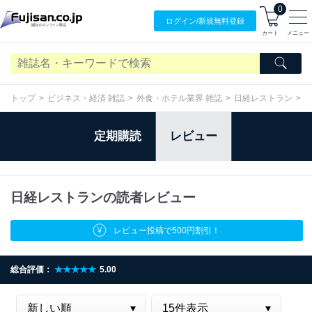
0
ログイン/
新規無料
登録
カート
メニュー
トップ
ビジネス・経済 雑誌
外食・ホテル業界 雑誌
日経レストラン
定期購読
レビュー
日経レストランの読者レビュー
レビュー投稿で500円割引！
総合評価：
★★★★★
5.00