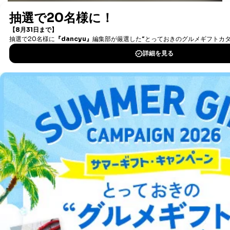
に特に必要がある場合であって、本人の同意を得るこ
最新号〜バックナンバーまで7000冊以上の雑誌
（電子
とが困難である場合。
書籍）が無料で読み放題！
国の機関もしくは地方公共団体またはその委託を受け
タダ読みサービス
を楽しもう！
た者が法令の定める事務を遂行することに対して協力
する必要がある場合であって、本人の同意を得ること
により当該事務の遂行に支障を及ぼすおそれがあると
DOWNLOAD FOR IOS
き。
上記２．の利用目的を実施するために守秘義務を結ん
だ企業に、業務の一部として個人情報の取扱いを委
DOWNLOAD FOR ANDROID
託・提供する場合、その業務に必要な範囲で委託・提
供先企業に個人情報を開示することがあります。
委託・提供先企業は具体的には以下のような企業です
ご利用方法はこちら
が、これらに限りません。
委託先：カスタマーサポート支援会社 、クレジッ
トカード決済などの決済代行・料金回収会社、広
告配信サービス会社
提供先：出版社、出版物発売元、卸売会社、販売
総合案内
店など商品の供給者、梱包会社、配送会社、新聞
販売店などの梱包・配送・配達会社
アフィリエイト
採用情報
４．開示対象個人情報の「開示」「訂正」等の請求につ
プレスリリース
お問い合わせ
いて
当社は、本人から、開示対象個人情報について利用目的