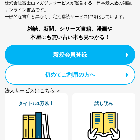
用・提供・管理いたします。
株式会社富士山マガジンサービスが運営する、
日本最大級の雑誌
オンライン書店です。
東京都渋谷区南平台町16-11
一般的な書店と異なり、
定期購読サービスに特化しています。
株式会社富士山マガジンサービス
代表取締役会長 西野 伸一郎
雑誌、新聞、シリーズ書籍、漫画や
個人情報保護管理者: 経営管理グループディレクター 前
本屋にも無い古い本も見つかる！
田 嘉也
２．利用目的
新規会員登録
当社が取り扱う開示対象個人情報の利用目的は次のとお
りです。
初めてご利用の方へ
No
個人情報の種類
利用目的
購入商品の配送のため
商品代金回収のため
法人サービスはこちら ＞
ｅメール等による商品、サービ
ス、キャンペーン等の広告の案内
当社の定期購読サ
タイトル1万以上
試し読み
のため
1
ービス等をご利用
個人が特定できない形で取得した
の方の個人情報
閲覧履歴や購買履歴等の情報を分
析して、趣味・嗜好に
応じた新商品・サービスに関する
広告のため