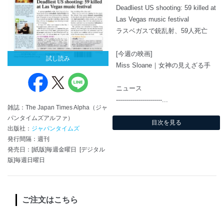
Deadliest US shooting: 59 killed at
Las Vegas music festival
ラスベガスで銃乱射、59人死亡
[今週の映画]
試し読み
Miss Sloane｜女神の見えざる手
ニュース
-----------------------...
雑誌：The Japan Times Alpha（ジャ
パンタイムズアルファ）
目次を見る
出版社：
ジャパンタイムズ
発行間隔：週刊
発売日：[紙版]毎週金曜日 [デジタル
版]毎週日曜日
ご注文はこちら