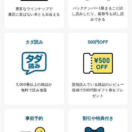
当社にお問合わせ
お問い合わせ対応、トラブル対
2
いただいた方の個
処、オペレーター教育など応対品
バックナンバー1冊まるごと試
豊富なラインナップで
人情報
質向上のため
し読み
したり、最新号も試し読
書店に並ばない本とも出会える
カスタマーQ＆Aサイトの投稿内容
みできる
の確認のため
ｅメール等によるカスタマーQ＆A
当社カスタマーQ＆
サイトのサービス内容のご案内の
3
Aサービス利用者
ため
タダ読み
500円OFF
ｅメール等による商品、サービ
ス、キャンペーン等の広告に関す
るご案内のため
採用応募者の方の
4
採用選考、ご連絡のため
個人情報
当社の従業者の個
人事、総務などの雇用管理等のた
5
人情報
め
5,000冊以上の雑誌が
普段読んでいる雑誌のレビュー
パートナー（提携
購入商品配送のため
無料で読み放題
投稿で
500円割ギフト券をプレ
企業）からの委託
提携企業及びお客様がご購入され
ゼント
により当社の
た商品の発売元企業からのｅメー
6
定期購読サービス
ル等による商品、
等をご利用の方の
サービス、キャンペーン等の広告
個人情報
に関するご案内のため
事前予約
割引や特典付き
当社のサービス利用状況の把握お
よびその分析のため
お問い合わせ対応、トラブル対