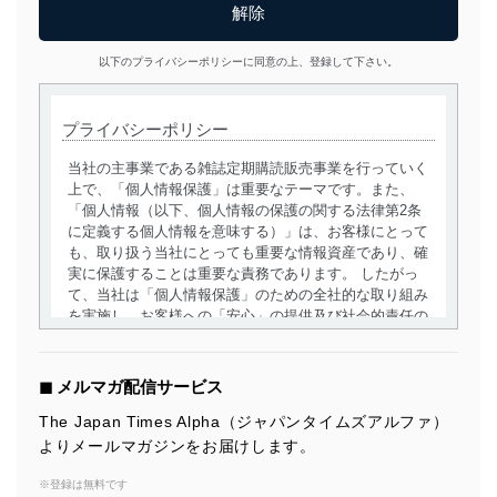
以下のプライバシーポリシーに同意の上、登録して下さい。
プライバシーポリシー
当社の主事業である雑誌定期購読販売事業を行っていく
上で、「個人情報保護」は重要なテーマです。また、
「個人情報（以下、個人情報の保護の関する法律第2条
に定義する個人情報を意味する）」は、お客様にとって
も、取り扱う当社にとっても重要な情報資産であり、確
実に保護することは重要な責務であります。 したがっ
て、当社は「個人情報保護」のための全社的な取り組み
を実施し、お客様への「安心」の提供及び社会的責任の
責務を果たすことを確実にいたします。
個人情報の取得・利用・提供について
◼︎ メルマガ配信サービス
当社は、個人情報の取得・利用・提供に際して、その利
The Japan Times Alpha（ジャパンタイムズアルファ）
用目的を明確にし、本人の同意を得たうえで利用目的の
よりメールマガジンをお届けします。
達成に必要な範囲内で適法かつ公正な手段によって取
得・利用・提供を行います。また、当社が保有している
※登録は無料です