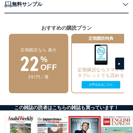
無料サンプル
アクセス者の識別と認証
機器に標準装備されているユーザー制御機能（ユ
ーザーアカウント制御）により、個人情報データ
ベース等を取り扱う情報システムを使用する従業
者を識別・認証しています。
おすすめの購読プラン
外部からの不正アクセス等の防止
定期購読特典
個人データを取り扱う機器等のオペレーティング
システムを最新の状態に保持しています。
定期購読なら 最大
22
個人データを取り扱う機器等にセキュリティ対策
%
ソフトウェア等を導入し、自動更新 機能等の活用
OFF
により、これを最新状態としています。
定期購読ならスマホや
タブレットでも読める
297円／冊
情報システムの使用に伴う漏洩等の防止
メール等により個人データの含まれるファイルを
お申込みはこちら
送信する場合に、当該ファイルへのパスワードを
設定しています。
個人情報保護マネジメントシステムの継続的改善
この雑誌の読者はこちらの雑誌も買っています！
当社は、内部監査及びマネジメントレビューの機会を通
じて、個人情報保護マネジメントシステムを継続的に改
善し、常に最良の状態を維持します。