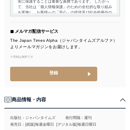
実に保護することは重要な責務であります。 したがっ
て、当社は「個人情報保護」のための全社的な取り組み
を実施し、お客様への「安心」の提供及び社会的責任の
責務を果たすことを確実にいたします。
個人情報の取得・利用・提供について
◼︎ メルマガ配信サービス
当社は、個人情報の取得・利用・提供に際して、その利
The Japan Times Alpha（ジャパンタイムズアルファ）
用目的を明確にし、本人の同意を得たうえで利用目的の
よりメールマガジンをお届けします。
達成に必要な範囲内で適法かつ公正な手段によって取
得・利用・提供を行います。また、当社が保有している
※登録は無料です
個人情報は、同意を得ずに目的外利用、第三者への提
供・開示は行いません。当社においてはこれらの取り組
みを確実にするため、従業者等の教育を徹底してまいり
登録
ます。また、目的外利用を行わないために、適切な管理
措置を講じます。
法令遵守
商品情報・内容
当社は、個人情報に関連する法令、国が定める指針及び
その他の規範を遵守します。また、当社の管理の仕組み
に、これらの法令及びその他の規範を常に適合させま
出版社：
ジャパンタイムズ
発行間隔：週刊
す。
発売日：[紙版]毎週金曜日 [デジタル版]毎週日曜日