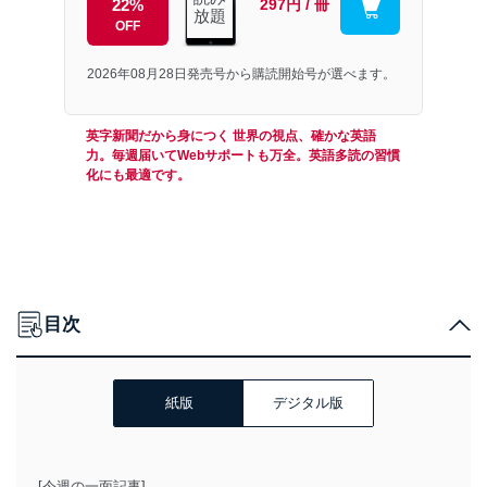
22%
297円 / 冊
放題
OFF
2026年08月28日発売号から購読開始号が選べます。
英字新聞だから身につく 世界の視点、確かな英語
力。毎週届いてWebサポートも万全。英語多読の習慣
化にも最適です。
目次
紙版
デジタル版
[今週の一面記事]