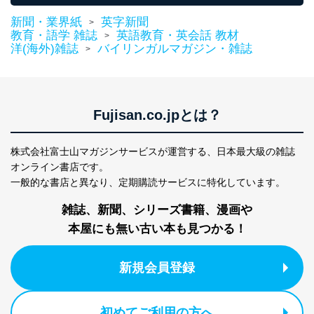
改訂：2025年2月20日
新聞・業界紙
英字新聞
制定：2005年4月1日
>
教育・語学 雑誌
英語教育・英会話 教材
株式会社富士山マガジンサービス
>
洋(海外)雑誌
バイリンガルマガジン・雑誌
代表取締役会長 西野 伸一郎
>
個人情報の取扱いについて
１．個人情報保護管理者
Fujisan.co.jpとは？
当社は以下の個人情報保護管理者を設置し、個人情報保
護管理者の責任のもと、個人情報を取得・アクセス・利
用・提供・管理いたします。
株式会社富士山マガジンサービスが運営する、
日本最大級の雑誌
オンライン書店です。
東京都渋谷区南平台町16-11
一般的な書店と異なり、
定期購読サービスに特化しています。
株式会社富士山マガジンサービス
代表取締役会長 西野 伸一郎
雑誌、新聞、シリーズ書籍、漫画や
個人情報保護管理者: 経営管理グループディレクター 前
本屋にも無い古い本も見つかる！
田 嘉也
２．利用目的
新規会員登録
当社が取り扱う開示対象個人情報の利用目的は次のとお
りです。
初めてご利用の方へ