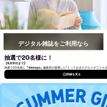
３．個人情報の第三者提供について
当社は、取得した個人情報を適切に管理し､あらかじめ
本人の同意を得ることなく第三者に提供することはあり
ません。ただし、次の場合は除きます。
法令に基づく場合
人の生命､身体または財産の保護のために必要がある
場合であって、本人の同意を得ることが困難であると
き。
デジタル雑誌をご利用なら
公衆衛生の向上または児童の健全な育成の推進のため
に特に必要がある場合であって、本人の同意を得るこ
最新号〜バックナンバーまで7000冊以上の雑誌
（電子
とが困難である場合。
書籍）が無料で読み放題！
国の機関もしくは地方公共団体またはその委託を受け
タダ読みサービス
を楽しもう！
た者が法令の定める事務を遂行することに対して協力
する必要がある場合であって、本人の同意を得ること
により当該事務の遂行に支障を及ぼすおそれがあると
DOWNLOAD FOR IOS
き。
上記２．の利用目的を実施するために守秘義務を結ん
だ企業に、業務の一部として個人情報の取扱いを委
DOWNLOAD FOR ANDROID
託・提供する場合、その業務に必要な範囲で委託・提
供先企業に個人情報を開示することがあります。
委託・提供先企業は具体的には以下のような企業です
ご利用方法はこちら
が、これらに限りません。