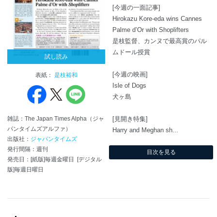
[今週の一面記事]
Hirokazu Kore-eda wins Cannes
Palme d’Or with Shoplifters
是枝監督、カンヌで最高賞のパル
ムドール授賞
試し読み
[今週の映画]
表紙：
是枝裕和
Isle of Dogs
犬ヶ島
[見開き特集]
雑誌：The Japan Times Alpha（ジャ
パンタイムズアルファ）
Harry and Meghan sh...
出版社：
ジャパンタイムズ
発行間隔：週刊
目次を見る
発売日：[紙版]毎週金曜日 [デジタル
版]毎週日曜日