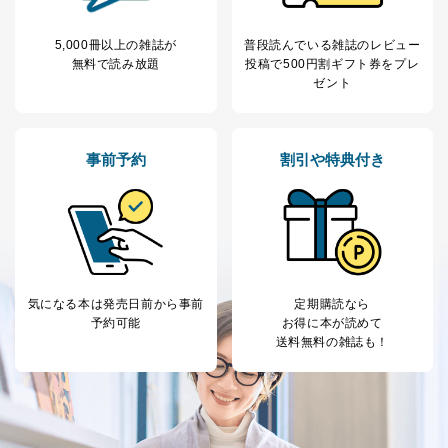
当社の従業者の個
人事、総務などの雇用管理等のた
5
人情報
め
5,000冊以上の雑誌が
普段読んでいる雑誌のレビュー
パートナー（提携
購入商品配送のため
無料で読み放題
投稿で
500円割ギフト券をプレ
企業）からの委託
提携企業及びお客様がご購入され
ゼント
により当社の
た商品の発売元企業からのｅメー
6
定期購読サービス
ル等による商品、
等をご利用の方の
サービス、キャンペーン等の広告
個人情報
に関するご案内のため
事前予約
割引や特典付き
当社のサービス利用状況の把握お
よびその分析のため
お問い合わせ対応、トラブル対
SNS公式アカウン
処、オペレーター教育など応対品
7
トに登録された方
質向上のため
の個人情報
その他当社のプライバシーポリシ
ー等にて公表する利用目的達成の
ため
気になる本は
発売日前から事前
定期購読なら
予約可能
お得に本が読めて
※上記の利用目的のうちNo.1～5については保有個人デ
送料無料の雑誌も！
ータ（開示対象個人情報）の利用目的であり、下記4.の
開示等のご請求に対応させていただきます。
なお、6、7については、パートナー（提携企業）様又は
各SNS運営会社様にご請求いただきますようお願い致し
ます。