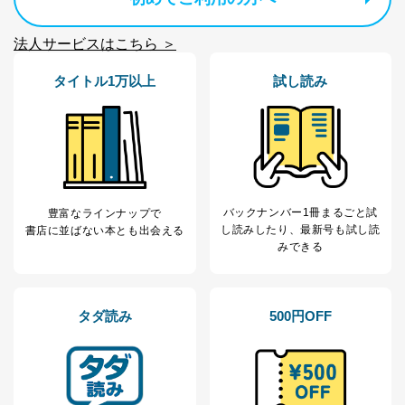
No
個人情報の種類
利用目的
購入商品の配送のため
商品代金回収のため
法人サービスはこちら ＞
ｅメール等による商品、サービ
ス、キャンペーン等の広告の案内
当社の定期購読サ
タイトル1万以上
試し読み
のため
1
ービス等をご利用
個人が特定できない形で取得した
の方の個人情報
閲覧履歴や購買履歴等の情報を分
析して、趣味・嗜好に
応じた新商品・サービスに関する
広告のため
当社にお問合わせ
お問い合わせ対応、トラブル対
2
いただいた方の個
処、オペレーター教育など応対品
バックナンバー1冊まるごと試
豊富なラインナップで
人情報
質向上のため
し読み
したり、最新号も試し読
書店に並ばない本とも出会える
カスタマーQ＆Aサイトの投稿内容
みできる
の確認のため
ｅメール等によるカスタマーQ＆A
当社カスタマーQ＆
サイトのサービス内容のご案内の
3
Aサービス利用者
ため
タダ読み
500円OFF
ｅメール等による商品、サービ
ス、キャンペーン等の広告に関す
るご案内のため
採用応募者の方の
4
採用選考、ご連絡のため
個人情報