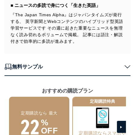
個人情報の安全管理措置
■ ニュースの多読で身につく「生きた英語」
当社は、個人情報の正確性及び安全性を確保するため
『The Japan Times Alpha』はジャパンタイムズが発行
に、下記セキュリティ対策をはじめとする安全対策を実
する、 英字新聞とWebコンテンツのハイブリッド型英語
施し、個人情報の漏えい、滅失またはき損の防止及び是
学習サービスです その週に起きた重要なニュースを無理
正に努めます。
なく読み切れるボリュームで掲載。 記事には語注・解説
アクセス制御
付きで効率的に多読が進みます。
個人データを取り扱うことのできる機器及び当該
機器を取り扱う従業者を明確化し、 個人データへ
の不要なアクセスを防止しています。
無料サンプル
アクセス者の識別と認証
機器に標準装備されているユーザー制御機能（ユ
ーザーアカウント制御）により、個人情報データ
ベース等を取り扱う情報システムを使用する従業
者を識別・認証しています。
おすすめの購読プラン
外部からの不正アクセス等の防止
定期購読特典
個人データを取り扱う機器等のオペレーティング
システムを最新の状態に保持しています。
定期購読なら 最大
22
個人データを取り扱う機器等にセキュリティ対策
%
ソフトウェア等を導入し、自動更新 機能等の活用
OFF
により、これを最新状態としています。
定期購読ならスマホや