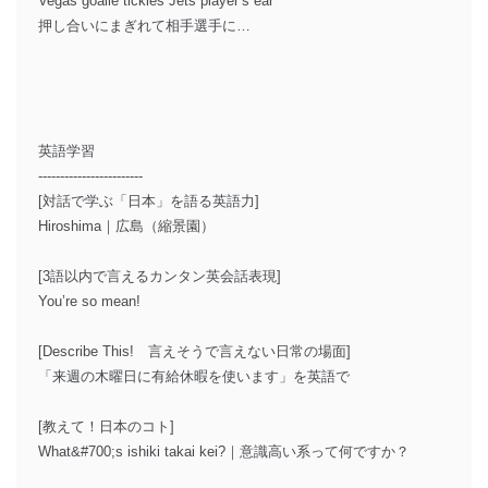
Vegas goalie tickles Jets player’s ear
押し合いにまぎれて相手選手に…
英語学習
------------------------
[対話で学ぶ「日本」を語る英語力]
Hiroshima｜広島（縮景園）
[3語以内で言えるカンタン英会話表現]
You’re so mean!
[Describe This! 言えそうで言えない日常の場面]
「来週の木曜日に有給休暇を使います」を英語で
[教えて！日本のコト]
What&#700;s ishiki takai kei?｜意識高い系って何ですか？