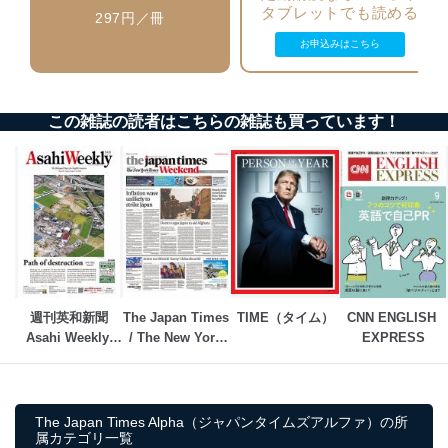
タブレットでも読める
297円／冊
情報システムの使用に伴う漏洩等の防止
メール等により個人データの含まれるファイルを
お申込みはこちら
送信する場合に、当該ファイルへのパスワードを
設定しています。
個人情報保護マネジメントシステムの継続的改善
この雑誌の読者はこちらの雑誌も買っています！
当社は、内部監査及びマネジメントレビューの機会を通
じて、個人情報保護マネジメントシステムを継続的に改
善し、常に最良の状態を維持します。
苦情及び相談受付け窓口
貴殿の個人情報及び当社の個人情報保護マネジメントシ
ステムに関するご相談及び苦情については以下までご連
絡ください。
適切、かつ迅速に対応させていただきます。
週刊英和新聞
The Japan Times 
TIME（タイム）
CNN ENGLISH 
Asahi Weekly 
/ The New York 
EXPRESS
株式会社富士山マガジンサービス 個人情報問い合わせ
（朝日ウイークリ
Times Weekend 
係
ー）
Edition
TEL：0570-200-223
FAX：03-5459-7073
The Japan Times Alpha（ジャパンタイムズアルファ）の所
e-mail：
cs@fujisan.co.jp
属カテゴリ一覧