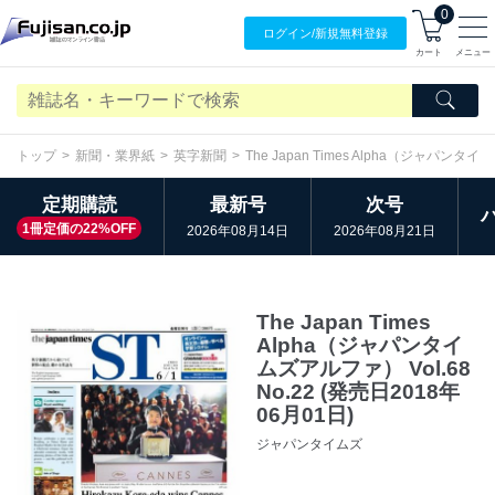
0
ログイン/
新規無料
登録
カート
メニュー
トップ
新聞・業界紙
英字新聞
The Japan Times Alpha（ジャパン
定期購読
最新号
次号
1冊定価の22%OFF
2026年08月14日
2026年08月21日
The Japan Times
Alpha（ジャパンタイ
ムズアルファ） Vol.68
No.22 (発売日2018年
06月01日)
ジャパンタイムズ