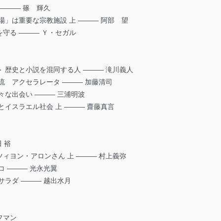
――― 篠 輝久
場」は重要な宗教施設 上 ――― 阿部 望
守る ――― Ｙ・セガル
 歴史と小説を混同する人 ――― 滝川義人
流 アクセラレータ ――― 加藤清司
々な出会い ――― 三浦明波
イスラエル社会 上 ――― 齋藤真言
 裕
ィヨン・アロンさん 上 ――― 村上義弥
 ――― 光永光翼
サラダ ――― 越出水月
フマン