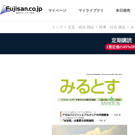
マイページ
マイライブラリ
本日発売
トップ
文芸・総合 雑誌
時事・社会 雑誌
み
定期購読
1冊定価の45%OF