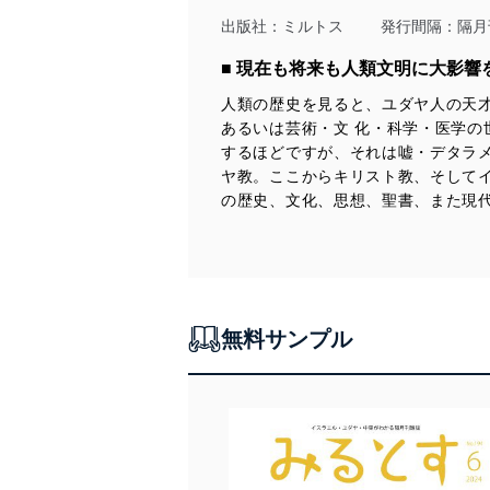
令及びその他の規範を常に
出版社：
ミルトス
発行間隔：隔月
個人情報の安全管理措置
■ 現在も将来も人類文明に大影
人類の歴史を見ると、ユダヤ人の天
当社は、個人情報の正確性
あるいは芸術・文 化・科学・医学の
漏えい、滅失またはき損の
するほどですが、それは嘘・デタラメ
アクセス制御
ヤ教。ここからキリスト教、そしてイ
個人データを取り扱う
の歴史、文化、思想、聖書、また現
しています。
アクセス者の識別と認証
機器に標準装備されて
システムを使用する従
無料サンプル
外部からの不正アクセス
個人データを取り扱う
個人データを取り扱う
としています。
情報システムの使用に伴
メール等により個人デ