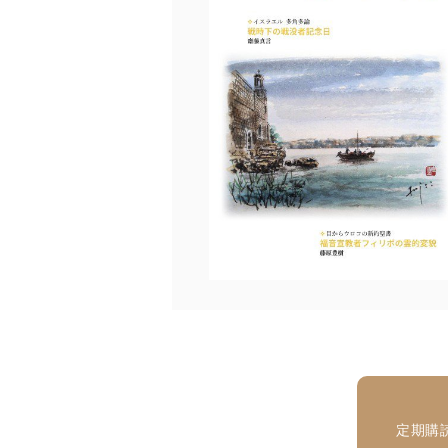
個人情報保護マネジメントシ
当社は、内部監査及びマネ
の状態を維持します。
苦情及び相談受付け窓口
貴殿の個人情報及び当社の
適切、かつ迅速に対応させ
株式会社富士山マガジンサー
TEL：0570-200-223
FAX：03-5459-7073
e-mail：
cs@fujisan.co.jp
改訂：2025年2月20日
制定：2005年4月1日
株式会社富士山マガジンサ
代表取締役会長 西野 伸一
個人情報の取扱いについ
定期購