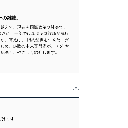
一の雑誌。
り越えて、現在も国際政治や社会で、
全対策を実施し、個人情報の
きさに、一部ではユダヤ陰謀論が流行
か。答えは、 旧約聖書を生んだユダ
じめ、多数の中東専門家が、ユダ ヤ
ータへの不要なアクセスを防止
興味深く、やさしく紹介します。
ータベース等を取り扱う情報
の活用により、これを最新状態
ただけます
ドを設定しています。