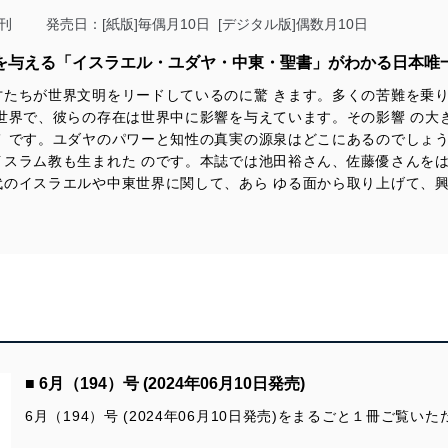
適合させます。
刊
発売日：[紙版]毎偶月10日 [デジタル版]偶数月10日
響を与える「イスラエル・ユダヤ・中東・聖書」がわかる日本唯
才たちが世界文明をリードしているのに驚 きます。多くの苦難を乗
及び安全性を確保するために、下記セキュリティ対策をはじめとする安
世界で、彼らの存在は世界中に影響を与えています。その影響 の大
防止及び是正に努めます。
 です。ユダヤのパワーと知性の真実の源泉はどこにあるのでしょう
スラム教も生まれた のです。本誌では池田裕さん、佐藤優さんをは
ことのできる機器及び当該機器を取り扱う従業者を明確化し、 個人デ
代のイスラエルや中東世界に関して、あら ゆる面から取り上げて、
いるユーザー制御機能（ユーザーアカウント制御）により、個人情報デ
業者を識別・認証しています。
等の防止
機器等のオペレーティングシステムを最新の状態に保持しています。
機器等にセキュリティ対策ソフトウェア等を導入し、自動更新 機能等
■ 6月（194）号 (2024年06月10日発売)
6月（194）号 (2024年06月10日発売)をまるごと１冊ご覧い
う漏洩等の防止
ータの含まれるファイルを送信する場合に、当該ファイルへのパスワー