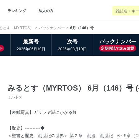
ランキング
法人の方
るとす（MYRTOS）
バックナンバー
6月（146）号
最新号
次号
バックナンバー
F
定期購読で読み放題
2026年06月10日
2026年08月10日
みるとす（MYRTOS） 6月（146）号 (
ミルトス
【表紙写真】ガリラヤ湖にかかる虹
【歴史】----------◆
＜聖書と歴史 創世記の世界＞ 第２章 創造 創世記 6～9章（２