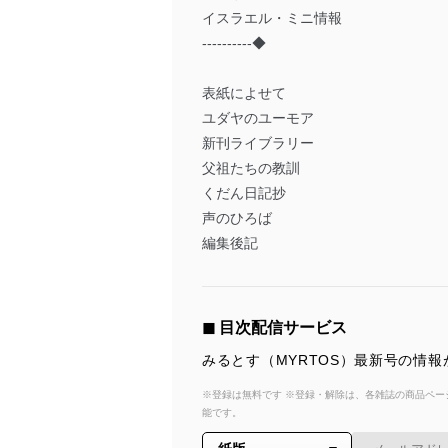
イスラエル・ミニ情報
----------◆
表紙によせて
ユダヤのユーモア
新刊ライブラリー
父祖たちの教訓
くだん日記抄
声のひろば
編集後記
◼︎ 目次配信サービス
みるとす（MYRTOS）最新号の情
※登録は無料です ※登録・解除は、各雑誌の商品ページ
能です。