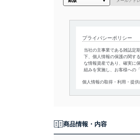
プライバシーポリシー
当社の主事業である雑誌定
下、個人情報の保護の関す
な情報資産であり、確実に保
組みを実施し、お客様への
個人情報の取得・利用・提供
当社は、個人情報の取得・
囲内で適法かつ公正な手段
利用、第三者への提供・開
いります。また、目的外利
商品情報・内容
法令遵守
当社は、個人情報に関連す