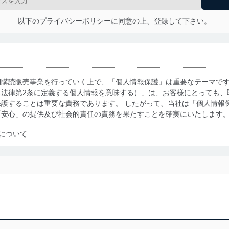
以下のプライバシーポリシーに同意の上、登録して下さい。
期購読販売事業を行っていく上で、「個人情報保護」は重要なテーマで
る法律第2条に定義する個人情報を意味する）」は、お客様にとっても、
護することは重要な責務であります。 したがって、当社は「個人情報
「安心」の提供及び社会的責任の責務を果たすことを確実にいたします
について
利用・提供に際して、その利用目的を明確にし、本人の同意を得たうえ
によって取得・利用・提供を行います。また、当社が保有している個人
示は行いません。当社においてはこれらの取り組みを確実にするため、
用を行わないために、適切な管理措置を講じます。
る法令、国が定める指針及びその他の規範を遵守します。また、当社の