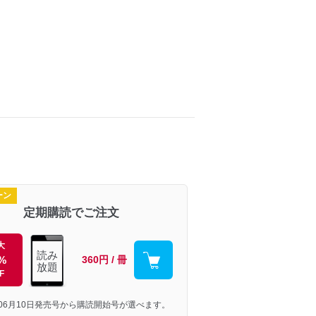
ーン
定期購読でご注文
大
読み
%
360円 / 冊
放題
F
年06月10日発売号から購読開始号が選べます。