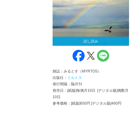
試し読み
雑誌：みるとす（MYRTOS）
出版社：
ミルトス
発行間隔：隔月刊
発売日：[紙版]毎偶月10日 [デジタル版]偶数月
10日
参考価格：[紙版]650円 [デジタル版]460円