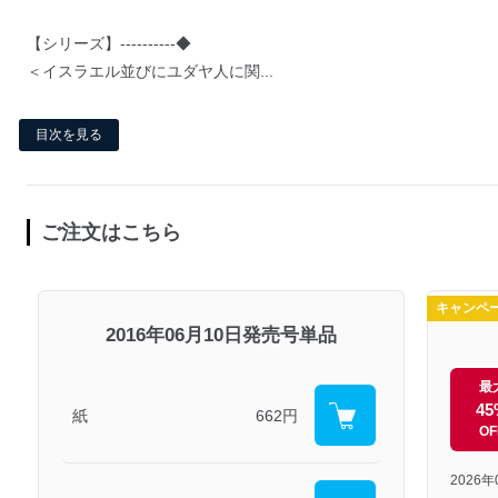
【シリーズ】----------◆
＜イスラエル並びにユダヤ人に関...
目次を見る
ご注文はこちら
キャンペ
2016年06月10日発売号単品
最
45
紙
662円
OF
2026