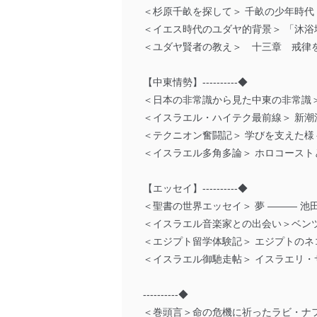
＜杉原千畝を探して＞ 千畝の少年時代 
＜イエス時代のユダヤ的背景＞ 「沐浴
＜ユダヤ賢者の教え＞ 十三章 戒律を
【中東情勢】----------◆
＜日本の非常識から見た中東の非常識＞
＜イスラエル・ハイテク最前線＞ 新潮
＜テクニオン奮闘記＞ 学びを支えた様
＜イスラエル多角多論＞ ホロコーストと
【エッセイ】----------◆
＜聖書の世界エッセイ＞ 夢 ――― 池田
＜イスラエル音楽家との出会い＞ベンツ
＜エジプト留学体験記＞ エジプトのネコ
＜イスラエル御馳走帖＞ イスラエリ・
----------◆
＜巻頭言＞命の危機に祈ったラビ・ナ