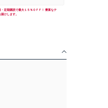
料・定期購読で最大１５％ＯＦＦ！ 豊富なテ
お届けします。