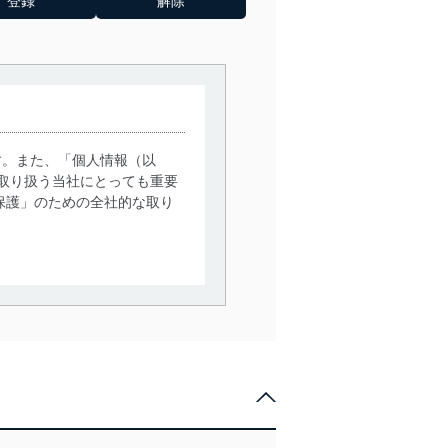
す。また、「個人情報（以
取り扱う当社にとっても重要
保護」のための全社的な取り
。
で利用目的の達成に必要な範
情報は、同意を得ずに目的外
従業者等の教育を徹底してま
管理の仕組みに、これらの法