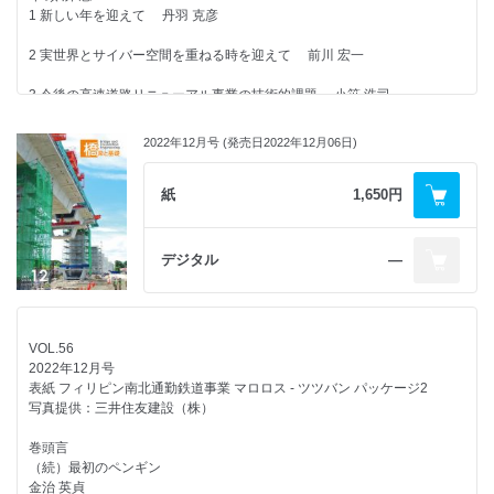
GISプラットフォーム開発
1 新しい年を迎えて 丹羽 克彦
神田 政幸/佐名川 太亮
向井 鷹則/栗林 健一
2 実世界とサイバー空間を重ねる時を迎えて 前川 宏一
液状化地盤にある既設橋の耐震性能評価手法と耐震補強技術の開発
第4回土木学会「かけはし賞」受賞講演の紹介
大住 道生/谷本 俊輔/桐山 孝晴
─ 令和５年度全国大会（広島大学・広島工業大学）に向けて ─
3 今後の高速道路リニューアル事業の技術的課題 小笹 浩司
土木学会 田中賞選考委員会
鉄道橋における斜杭基礎の地震時挙動と設計法
4 次の四半世紀への挑戦（明石海峡大橋開通25年を迎えて） 大江 慎一
川中島 寛幸/佐名川 太亮
2022年12月号 (発売日2022年12月06日)
ひ ろ ば
書 評 施工がわかるイラスト土木入門
5 技術とスキル 吉田 昭仁
本州四国連絡橋 海中基礎の防食
石井 博典
紙
1,650円
森山 彰/北村 岳伸/本郷 誠人
6 ものづくりに携わるものとして 中満 光広
書 評 渡りたい！くぐりたい！橋とトンネル 鉄道探求読本
東北最大級の平面交差点の立体化事業を支える箱堤高架橋
小林 寿子
7 持続的な橋梁技術者の確保・育成 野本 昌弘
─ 下部工と基礎工事における BIM/CIMの活用 ─
デジタル
―
辻 良昭/松原 陽一/對馬 聡/三浦 慎二郎/相原 真士/菊地 佑磨
外国語豆知識
報 告
土木用語の中の絆（きずな） ～bridge，joint，bond～
長支間曲線桁の急速送出し架設－東海環状津屋川橋
ODAモンバサ道路の内面突起付き鋼管を用いた橋梁基礎構造
石塚 敬之
佐々木 智弘/村岡 和郎/上 歳生/浅野 真太郎/永山 隼/森本 耕次
─ ムワチェ橋梁およびムテザ橋梁 ─
VOL.56
劉 澤典/中村 友洋/中野 浩之/小林 信男/原田 直樹/松井 延行
モニターより
2022年12月号
追 悼
「橋梁と基礎」2月号を読んで
表紙 フィリピン南北通勤鉄道事業 マロロス - ツツバン パッケージ2
故 川田忠樹博士を偲んで 伊藤 學
連載企画
写真提供：三井住友建設（株）
浮世絵を彩った橋
広告企画
報 告
第13回 土木県令 三島通庸が架けた橋
全方位カメラ昇降点検システムの開発と活用事例 首都高技術（株）
巻頭言
南阿蘇鉄道第一白川橋梁の被災状況と復興に向けた取組み
紅林 章央
（続）最初のペンギン
小原 淳一/川畑 宏志/横山 秀喜/津留 恒誉/中川 竜一/志賀 行徳
WEBシステムを活用した支承，伸縮装置等の工場立会検査サービス
金治 英貞