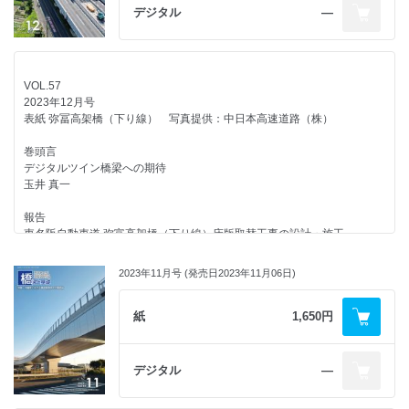
6 問題の2024年を迎えて 大山 博明
第24回 飛越の堺つりはし・猿橋
デジタル
―
紅林 章央
7 新たな防災・維持管理事業の創造 原田 政彦
ひろば
報告
第11回 鋼構造技術継承講演会開催される
VOL.57
供用後50年経過した橋梁の交通影響に配慮した横取り一括架設による更
─ 経験豊富な先人に学ぶ次世代への承継技術 ─
2023年12月号
新
服部 雅史/栗原 康行/西尾 真由子
表紙 弥冨高架橋（下り線） 写真提供：中日本高速道路（株）
─ 首都高速1号羽田線高速大師橋更新事業 ─
濱野 康平/右高 裕二/石原 晋吉/竹林 丈
土木鋼構造診断士・診断士補ネットワーク
巻頭言
関西地区2023年度ワークショップ in 愛媛 開催される
デジタルツイン橋梁への期待
北海道新幹線（新函館北斗-札幌間）の橋りょう・高架橋の構造計画
─ トラス橋ざんまい ─
玉井 真一
南 邦明/磯谷 篤実
高林 和生
報告
既存車線数を確保した施工方法による首都圏内における床版取替工事
令和５年度道路技術会議 優秀技術研究開発賞決まる
東名阪自動車道 弥富高架橋（下り線）床版取替工事の設計・施工
─ 横浜横須賀道路 釜利谷第二高架橋 ─
─ 「P C鋼材，定着具，鉄筋にステンレス鋼を用いた新たな
金本 岳人/朝廣 祐介/緒方 秀仁/北口 雅也/富永 高行
平野 勝彦/坪井 聡/植田 大輔/杉浦 範佳/山中 誠矢/江尻 和史
高耐久プレストレスコンクリート構造の開発」など ─
2023年11月号 (発売日2023年11月06日)
東 洋輔
市街地における橋梁架替
フィリピン国第一セブ・マクタン橋の健全度調査および緊急補修工事
─ 国道26号住吉橋架替事業 ─
大橋 治一/原崎 郁夫/竹之内 博行/小野 秀一/小西 知行/鈴木 悠介
モニターより
林原 豪太郎/古森 和幸/矢口 昂史/日野 友尋/奥村 信太郎
紙
1,650円
「橋梁と基礎」1月号を読んで
通潤橋の国宝指定
天草未来大橋の計画・設計
北河 大次郎
外国語豆知識
石倉 昇/小嶋 洋範/杉山 達彦/大木 春奈/岩﨑 淳/小川 裕士
デジタル
―
ネイティブの日常口語表現
連載企画
～ ワナゴー，ガッチュウ，オキドキ ～
河川内壁式橋脚上に設置されたロッキング柱を有する橋梁に対する耐震補
浮世絵を彩った橋
石塚 敬之