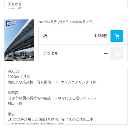
豊田 雄介
まえがき
島野 孝則
下村 匠
モニターより
連載企画
「橋梁と基礎」9月号を読んで
口 絵
浮世絵を彩った橋
2023年7月号 (発売日2023年07月06日)
多々羅大橋
第19回 新町橋・四ツ橋
広告企画
紅林 章央
ST式T型ストッパー東京ファブリック工業（株）
１章 自然災害の歴史
紙
1,650円
復興橋梁ニ学ベ
ひろば
LIBRA工法（株）横山基礎工事
紅林 章央
令和４年度「プレストレストコンクリート工学会賞」決まる
鈴木 宣政
デジタル
―
外国語豆知識
来る災害に備えたレジリエントな社会の実現を目指して
体感温度（apparent temperature） ～ 風速冷却，暑さ指数，不快指数 ～
田端 憲太郎
「これだけは知っておきたい 橋梁メンテナンスのための構造工学入門
石塚 敬之
（実践編）」講習会開催される
VOL.57
過去の震災経験と橋梁の耐震設計の変遷
本間 淳史
編集後記
2023年７月号
運上 茂樹
小坂 崇
表紙 八坂高架橋 写真提供：JFEエンジニアリング（株）
書評 「東京の美しいドボク鑑賞術」
台風，突風の災害事例
池田 大樹
巻頭言
山田 均
旧 余部橋梁の長持ちの秘訣 ～橋守による繕いケレン～
『鉄道高架橋デザイン』が日本鉄道施設協会の「著作賞」を受賞
村田 一郎
特集グラビア
友竹 幸治
自然災害と橋梁 ～ 関東大震災から100年 ～
報告
モニターより
ECI方式を活用した国道1号静清バイパスの立体化工事
２章 自然災害からの復旧・復興
「橋梁と基礎」8月特別号を読んで
─ 八坂高架橋の技術協力業務と施工 ─
阪神高速道路の阪神・淡路大震災からの復旧とその後の展開
森 智広/安田 恭之助/中野 隆/中田 祐利花/野村 真司
小坂 崇/志村 敦/田畑 晶子/曽我 恭匡