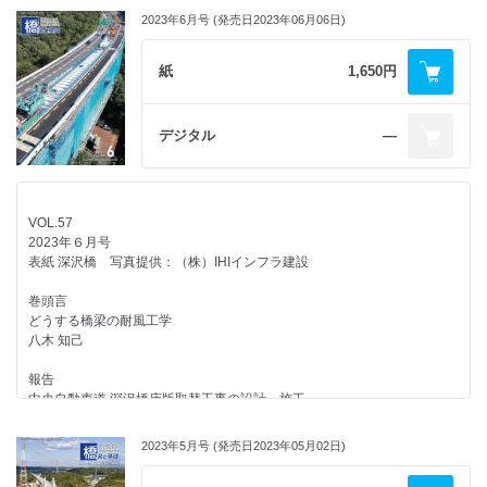
外国語豆知識
2023年6月号 (発売日2023年06月06日)
日常生活の中のヤード・ポンド法 ～ メートル法への統一は？ ～
鋼中路式アーチ橋の構造改変を併用した耐震補強工事
私の経験した鉄道橋の震災と復旧，その対策
石塚 敬之
─ 干支大橋 ─
石橋 忠良
川口 浩平/板垣 定範/長友 菜穂/藤木 剛/太刀掛 正俊/横山 誠市
紙
1,650円
広告企画
2016年熊本地震で被災した道路橋の復旧
カプセルホウ・パイラ［BSタイプ］工法 （株）
グラビアカラー
─ 地盤変状が橋の性能に及ぼす影響を軽減するための構造的な配慮 ─
横山基礎工事
池ヶ谷川橋（下り線）
星隈 順一/西田 秀明
デジタル
―
編集後記
報告
2019年台風 19号の被害と被災橋りょうの復旧
永元 直樹
１車線規制下での鋼橋の床版取替工事 ─ 中央自動車道 池ヶ谷川橋 ─
大橋 暁/大島 博之/滝沢 聡
竹沢 正文/金本 岳人/井上 尚也/三田村 健二
VOL.57
平成30年7月豪雨により流出した高速道路本線橋の早期復旧
2023年６月号
浜松町駅線路切換に伴う浜松町架道橋桁移動
─ 高知自動車道 立川橋 ─
表紙 深沢橋 写真提供：（株）IHIインフラ建設
稲富 徹/橘 太賀彦/永井 辰樹/黒田 智也/山下 洋平
平山 浩司/渡邊 理智/伊東 祐之/西松 利真/川崎 文義
巻頭言
鉄道近接施工下における東京モノレール羽田空港線Ｔ形鋼製支柱の梁取替
３章 激甚化する災害への備え
どうする橋梁の耐風工学
え
防災・減災，国土強靱化の取組
八木 知己
長倉 康裕/池田 大介/久保 武明/高木 博司/名嘉真 浩昭/小林 裕介
国土交通省総合政策局公共事業企画調整課，国土政策局総合計画課
報告
2022年制定 コンクリート標準示方書【基本原則編】【維持管理編】
危機耐性の視点：二段階設計法の次へ
中央自動車道 深沢橋床版取替工事の設計・施工
【設計編】の概要
秋山 充良
高橋 勇希/吉澤 順太郎/渡辺 誠/池上 浩太朗
二羽 淳一郎/丸屋 剛/石田 哲也/濵田 秀則/中村 光/小林 孝一
2023年5月号 (発売日2023年05月02日)
橋梁の付帯工における日常管理での出来事
PCケーブルを用いた変位制限構造用ブラケットの設計・施工
連載企画
安藤 博文
─ 首都高速1号羽田線空港西地区 ─
浮世絵を彩った橋