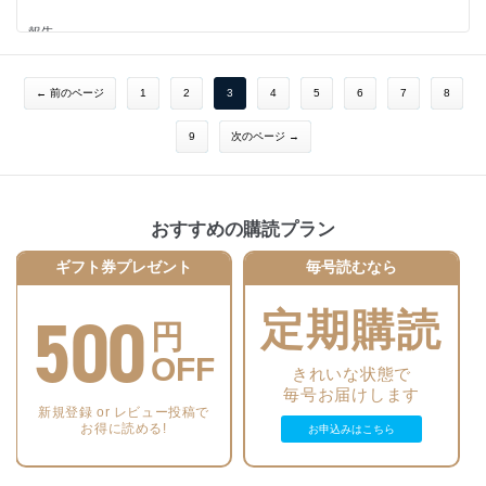
ひろば
東京ファブリック工業（株）
熊本地震により被災した南阿蘇鉄道第一白川橋梁の撤去工事
金沢の浅野川大橋，犀川大橋 百寿を迎える
報告
北川 淳一/森谷 和貴/梅林 栄治/津留 恒誉/中川 竜一/志賀 行徳
─ 橋梁100周年の取組みについて ─
カプセルホウ・パイラ［BSタイプ］工法 （株）横山基礎工事
フィリピン南北通勤鉄道事業における延長14kmの高架橋工事
戸部 啓太朗
山地 斉/澤田 修/政木 範雄/長谷川 隆志/三村 光太郎/吉野 正道
歴史的橋梁「千住大橋」の予防的保全への取組み
編 集 後 記
← 前のページ
1
2
3
4
5
6
7
8
田島 恵輔
第10回 鋼構造技術継承講演会開催される
田中 剛
アルミニウム合金橋梁「金慶橋」（選奨土木遺産）の61年経過した現状
─ 経験豊富な先人に学ぶ次世代への承継技術 ─
と耐久性
高力ボルト摩擦接合継手試験の信頼性向上に向けた方策と留意点（トルク
9
次のページ →
判治 剛/栗原 康行/服部 雅史
伊藤 義人/大島 勤/長元 志郎/兼子 彬/平井 友樹/川畑 達哉
法編）
南 邦明
「歴史的鋼橋 鐵の橋No.1決定戦」You Tubeにて配信される
グラビアカラー
髙木 優任
中央自動車道 弓振川橋
連載企画
おすすめの購読プラン
浮世絵を彩った橋
外国語豆知識
報告
第12回 吉田橋・弁天橋
温かい心，優しい気遣い ～ warmhearted，kind，thoughtful ～
ギフト券プレゼント
毎号読むなら
塩害により損傷した中空床版橋の更新工事
紅林 章央
石塚 敬之
─ 中央自動車道弓振川橋 ─
村上 隆弘/岩城 孝之/仲田 宇史/西川 祐輔/酒井 修平/西村 昌功
500
ニュース
定期購読
モニターより
円
日本初となる新幹線と下部工を共用した「新九頭竜橋」の開通
「橋梁と基礎」1月号を読んで
幅員減少規制による上下4車線運用下でのRC中空床版橋の架替え
OFF
─ 阪和自動車道 松島高架橋 ─
海外文献紹介 外側に傾斜した２本のアーチ型主塔を有する鋼斜張橋の設
きれいな状態で
広告企画
木原 通太郎/井隼 俊也/藤本 拓之/吉田 真司/中川 佳祐/桑名 浩二
計・施工におけるBIMの活用
橋梁基礎・下部工関連技術 詳細紹介
毎号お届けします
─ 中国・北京 新首鋼大橋 ─
新規登録 or レビュー投稿で
VR技術を活用した橋梁点検研修
鹿野 光一
お得に読める!
お申込みはこちら
耐候性鋼橋の利用技術の高度化
長尾 日出男/寺井 幸吉/青井 弘樹/中谷 孔明
（一社）日本鉄鋼連盟 橋梁用鋼材研究会
ひ ろ ば
連載企画
第11回国際吊構造橋梁管理者会議を主催して