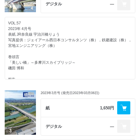
藤野 陽三
デジタル
―
書評 「これだけは知っておきたい 橋梁メンテナンスのための構造工学
断層破砕帯を跨ぐエクストラドーズド橋の耐震設計
ひろば
入門（実践編）」
─ 新東名高速道路 中津川橋（仮称） ─
新幹線最長スパンとなるエクストラドーズド橋 ─ 北陸新幹線 細坪架道
令和4年度 土木学会「田中賞」決まる
小坂 崇
若林 大/空閑 健作/宮地 研介/中積 健一/川根 昌也/小平 健太
橋 ─
「橋梁と基礎」 編集委員会
VOL.57
吉原 和輝/西田 篤広/佐藤 隆宏
書評 「橋をデザインする」
皿ばねボルトセットを用いた摩擦型ダンパーの実装
2023年 4月号
モニターより
今西 修久
武田 篤史/早川 智浩/米津 佳佑
表紙 JR奈良線 宇治川橋りょう
生産性向上と工期短縮を実現したフルプレキャストラーメン高架橋の施工
「橋梁と基礎」5月号を読んで
写真提供：ジェイアール西日本コンサルタンツ（株），鉄建建設（株），
─ 北陸新幹線 福井開発高架橋 ─
モニターより
５章 防災・減災対策の展開
宮地エンジニアリング（株）
永濱 湧己/吉岡 浩司/宮本 順一/三倉 寛明
外国語豆知識
「橋梁と基礎」6月号を読んで
海外への展開事例
親切心と余計なお世話 ～ Leave me alone !（ほっといてくれ！） ～
─ フィリピン国マニラ首都圏橋梁耐震補強事業等 ─
巻頭言
国内最長スパンの鉄道PC箱桁橋の設計・施工
石塚 敬之
外国語豆知識
村田 重雄
「美しい橋」～多摩川スカイブリッジ～
─ 北陸新幹線 竹田川橋梁 ─
関東大震災から100年 ～ 天災は忘れたころにやってくる ～
磯田 博和
北井 慶一/向井 哲郎/富永 高行
編集後記
石塚 敬之
迅速な地震被害把握に向けたモニタリングデータを活用した応答変位推定
岩崎 義信
長山 智則
報告
北陸自動車道を越える北陸新幹線（金沢・敦賀）の連続合成桁の設計・施
広告企画
JR奈良線宇治川橋りょうの設計・施工
工
カプセルホウ・パイラ［BSタイプ］工法 （株）横山基礎工事
被害予想のための自然災害シミュレーション解析技術
山本 健二/藤村 将治/井口 真一/片山 愛/藤田 学/小松 篤史
─ 福井架道橋，武生架道橋，第３庄架道橋 ─
2023年3月号 (発売日2023年03月06日)
田崎 賢治/徳橋 亮治/佐々木 達生/吉澤 努/宮田 秀太
横山 秀喜/吉岡 浩司/髙本 進一郎/坂根 秀和/古賀 元
編集後記
齊藤 史朗
海外文献紹介
山間部でJR線と交差する橋梁の施工－鷹ノ巣道路１号橋梁（仮称）
紙
1,650円
工程短縮策を講じた連続PCラーメン橋群の設計・施工
海外における自然災害と橋梁
市川 智久/山本 淳/藤ノ木 勉
─ 北陸新幹線 大蔵余座橋梁 ─
災害時の緊急仮設 ─ ベイリー橋をはじめとした海外事例の紹介 ─
朝長 光/相澤 宏幸/池端 文哉/石田 豪史
末松 慎介
小矢部砺波JCT～福光IC間の２期線上部工施工
デジタル
―
─ 旅川橋，山田川橋 ─
北陸新幹線（金沢・敦賀間）における鋼・合成構造物の架設工法
広告企画
奥成 哲也/中南 孝晶/遠野 利之/棚橋 信介/村上 賢二/岩井 学
筒井 康平/北井 慶一/相澤 宏幸/盛 伸作/岡村 秀平/長谷川 光正