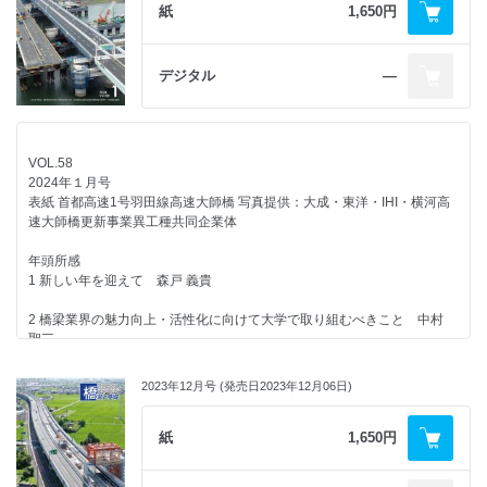
髙木 優任/小林 寿子/岩崎 義信
紙
1,650円
わが国における鉄道トラス橋の歴史
小野田 滋
デジタル
―
鋼鉄道トラス橋の構造設計の進歩
横山 秀喜/木村 健太郎
VOL.58
鋼鉄道トラス橋の架設・架替
2024年１月号
古田 富保/中園 誠/皆川 正夫
表紙 首都高速1号羽田線高速大師橋 写真提供：大成・東洋・IHI・横河高
速大師橋更新事業異工種共同企業体
鋼トラス橋の騒音低減
矢島 秀治
年頭所感
1 新しい年を迎えて 森戸 義貴
歴史的鋼鉄道トラス橋梁の維持管理
吉川 正治
2 橋梁業界の魅力向上・活性化に向けて大学で取り組むべきこと 中村
聖三
鉄道トラス橋の維持管理－主に疲労の観点から
伊藤 裕一
3 橋梁技術の更なる進化と担い手確保への期待 中井俊雄
2023年12月号 (発売日2023年12月06日)
鋼鉄道トラス橋の性能評価向上に向けた取組み
4 次世代に誇れる橋梁レガシーを 上松 英司
池田 学/小林 裕介
紙
1,650円
5 働き方改革と仕事の楽しさ 上田 和哉
連載企画
浮世絵を彩った橋