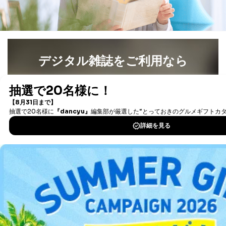
デジタル雑誌をご利用なら
最新号〜バックナンバーまで7000冊以上の雑誌
（電子
書籍）が無料で読み放題！
タダ読みサービス
を楽しもう！
DOWNLOAD FOR IOS
DOWNLOAD FOR ANDROID
ご利用方法はこちら