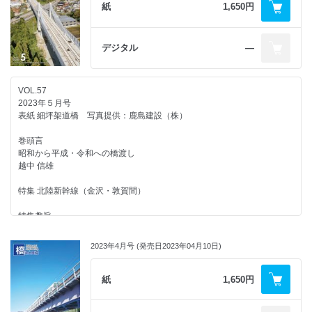
木村 瞬/小沢 赳丈/鈴木 和典/森山 晋/渡邉 秀知/坂本 拓麻
紙
1,650円
第18回 心斎橋
激甚化する降雨災害に向けたリスク管理［基礎構造物を中心に］
紅林 章央
渡邉 諭/中島 進
グラビアカラー 東北自動車道 越河橋床版取替工事
海外文献紹介
デジタル
―
洪水と橋梁建設
中国の丹江口貯水池橋（Danjiangkou Reservoir Bridge）
武市 修一
報告
世界最長のアースアンカー斜張橋
同一交通規制下における3橋同時床版取替えと鋼箱桁橋の床版取替え
土田 僚
大阪湾岸道路西伸部長大橋における耐風設計の取組み
VOL.57
─ 東北自動車道 越河橋床版取替工事 ─
杉山 裕樹/川田 歩美/安積 恭子/伊佐 政晃/八木 知己
2023年５月号
金子 健/高橋 昌也/大賀 猛/青池 祥平/山﨑 康貴/長島 和宏
ニュース
表紙 細坪架道橋 写真提供：鹿島建設（株）
都市部における鋼橋の送出し架設の進捗状況
積雪寒冷地における橋梁構造物の落雪対策
日本海沿岸の厳しい環境下での現場施工
─ 東京外かく環状道路建設事業における大泉ジャンクション改築 ─
本間 雅史/高橋 慶太/庄司 和晃
巻頭言
─高砂橋上部工事─
宮本 大介/成田 朋憲/笹原 啓佑/馬場 健司/大根田 俊平/萩原 裕樹
昭和から平成・令和への橋渡し
中村 雅樹/和田 拓海/赤川 卓也/橋本 周弥/桜谷 忠史/齊藤 蓮
４章 我が国の耐震技術
越中 信雄
ひろば
本州四国連絡橋～道路鉄道併用橋～の耐震強靭化
横荷重によりずれ止めに作用するせん断力分布
土木学会 『鉄道高架橋デザイン』出版記念トークセッションズ 開催さ
西谷 雅弘
特集 北陸新幹線（金沢・敦賀間）
掘井 滋則
れる
小林 寿子
首都高速道路の耐震性向上に向けた取組み
特集趣旨
連載企画
松原 拓朗/石原 陽介
佐野 泰如
橋を支え続ける縁の下の力持ちたち
「繋げる～赤い鉄橋を蘇らせた工事の記録～」
第２回 関東大震災で出現した鎌倉時代の旧相模川橋脚
2023年4月号 (発売日2023年04月10日)
─ 2022年度土木学会映画コンクールで部門賞（一般部門）を受賞 ─
西瀬戸自動車道 多々羅大橋の耐震補強
北陸新幹線（金沢・敦賀間）の概要
小野田 滋
相場 淳司
金田 崇男/山口 和範/下瀬 恒大/徳橋 亮治/川田 隆夫/姫野 岳彦
小林 寛明
紙
1,650円
浮世絵を彩った橋
勝地弘教授還暦お祝いパーティー開催される
制震デバイスの非線形モデルと応答
追 悼
第17回 安治川橋
末松 慎介
田嶋 仁志/藤倉 修一/姫野 岳彦/今西 修久/木野村 宏昭/井手 和也
故 伊藤 學博士を偲んで
紅林 章央