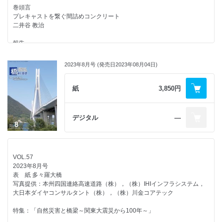
連載企画
維持管理・更新における床版関連技術
巻頭言
浮世絵を彩った橋
第19回 景観・デザイン研究発表会 開催のご案内
プレキャストを繋ぐ間詰めコンクリート
第20回 難波橋
小澤 一輝
橋梁と基礎2023（令和5）年総目次
二井谷 教治
紅林 章央
外国語豆知識
広告企画
報告
橋を支え続ける縁の下の力持ちたち
LRT，MRT，BRT ～ 多様化する都市交通 ～
LIBRA工法 （株）横山基礎工事
ルーマニア・ブレイラ橋の設計・施工－ケーブルシステム
第３回 関東大震災と馬入川橋梁橋脚の痕跡
石塚 敬之
井谷 達哉/村野 文哉/柳 博文/關 真二郎/中山 真明/社浦 潤一
小野田 滋
2023年8月号 (発売日2023年08月04日)
編集後記
モニターより
大内 隆志
ルーマニア・ブレイラ橋の設計・施工－補剛桁および付帯物
ニュース
「橋梁と基礎」10月号を読んで
杉田 吏絵/井谷 達哉/庄野 好希/關 真二郎/中山 真明/社浦 潤一
紙
3,850円
阪神高速3号神戸線リニューアル工事の報告
─ 19日間の通行止めによるコンクリート床版取替え，舗装・伸縮継手補
広告企画
鋼斜張橋の鋼床版疲労き裂補修
修等 ─
橋梁の長寿命化関連技術 詳細紹介
─ 伊勢湾岸自動車道 名港西大橋 ─
岩里 泰幸 /笹脇 壮太 /宮田 亮 /長谷川 智昭 /冨田 涼太郎 /森岡 寛太
デジタル
―
山本 大貴/亀山 誠司/吉田 健一
カプセルホウ・パイラ［BSタイプ］工法 （株）横山基礎工事
ひろば
首都圏高速道路6車線区間における床版取替工事
アジア スチール ブリッジ コンペティション 2023
編集後記
─ 東名多摩川橋床版取替工事の計画と設計 ─
竹谷 晃一 /伊藤 裕一 /木下 幸治 /鈴木 啓悟 /田村 洋 /阿久津 絢子 /平尾 賢
小林 寿子
VOL.57
仲田 宇史/岩城 孝之/玉田 和法/梅田 悠輔/米田 貴紀/北口 修
生
2023年8月号
表 紙 多々羅大橋
弾性合成桁橋の設計法
BEI-2023国際会議に参加して
写真提供：本州四国連絡高速道路（株），（株）IHIインフラシステム，
大垣 賀津雄/Pham Ngoc Vinh/石川 敏之/今川 雄亮/大久保 宣人
伊藤 義人 /川畑 達哉
大日本ダイヤコンサルタント（株），（株）川金コアテック
海外文献紹介
第26回 橋に関するシンポジウムを開催
特集：「自然災害と橋梁～関東大震災から100年～」
多径間鉄筋コンクリートアーチ橋崩落要因の検討
鋼橋の維持管理 ～補修・補強技術の最前線～
─ イタリア カプリリオラ橋 ─