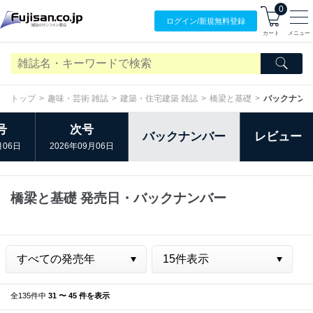
0
ログイン/
新規無料
登録
カート
メニュー
トップ
趣味・芸術 雑誌
建築・住宅建築 雑誌
橋梁と基礎
バックナン
号
次号
バックナンバー
レビュー
月06日
2026年09月06日
橋梁と基礎 発売日・バックナンバー
全135件中
31 〜 45 件を表示