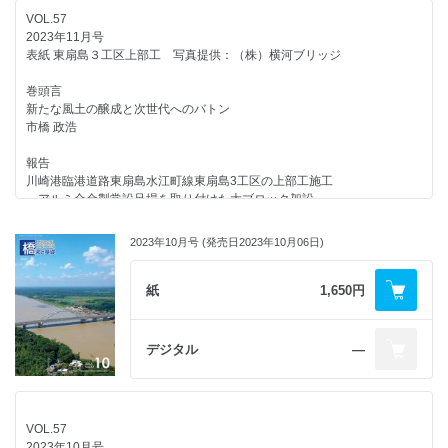
強設計
第23回 四条大橋，五条大橋
VOL.57
佐藤 彰紀/長澤 光弥/儀賀 大己/北川 淳一/鬼木 浩二/佐々木 達生
紅林 章央
広告企画
2023年11月号
LIBRA工法 （株）横山基礎工事
表紙 東扇島３工区上部工 写真提供：（株）横河ブリッジ
鉄道構造物等設計標準・同解説（コンクリート構造物）改訂の概要
海外文献紹介
渡辺 健/田所 敏弥/池田 学/岡本 大
GISとリモートセンシングデータを使用した橋梁の洪水リスク評価
編集後記
巻頭言
─ 2020年 メディケーン「イアノス」による被害 / ギリシャ ─
鈴木 宣政
新たな風土の醸成と次世代へのバトン
連載企画
平井 貴大
市橋 政浩
橋を支え続ける縁の下の力持ちたち
第４回 令和の鉄道輸送を支え続ける甲武鉄道の遺産
ニュース
報告
小野田 滋
廣徳寺橋における応急組立橋の設置
川崎港臨港道路東扇島水江町線東扇島3工区の上部工施工
─ 令和5年7月豪雨災害（秋田県五城目町） ─
─ アルミ合金製常設足場を取り付けた大ブロック架設 ─
浮世絵を彩った橋
飯塚 多聞/山本 賢/佐々木 慎/阿部 巧/豊嶋 験一
野木 裕輔/濱野 康平/加藤 恭介/西 憲一郎/土屋 羊平/上杉 将之
第22回 三条大橋
紅林 章央
2023年10月号 (発売日2023年10月06日)
千本ダムの堤体PSアンカーによる耐震補強
特集 沖縄県における橋梁長寿命化の取組み
太田 親/森田 貴宏/飯野 利昭
ニュース
特集趣旨
紙
1,650円
実大免震試験施設「E-アイソレーション」の紹介
ひろば
小野 秀平
高橋 良和
日建連表彰（第4回）「土木賞」の紹介
小野 秀平
特集
首都高速道路の自然共生高架橋
デジタル
―
沖縄県における橋梁の課題と対策
─ 高速埼玉新都心線 首都高見沼たんぼビオトープでふりかえる ─
（一社）九州橋梁・構造工学研究会は創立40周年を迎えました！
渡久山 雄一
山本 泰幹/金井 直
梶田 幸秀
沖縄県における鋼橋の防食対策と新技術の実装
海外文献紹介
2023年度土木学会デザイン賞決まる
VOL.57
下里 哲弘
BIMによるデジタルツイン技術を用いた鉄道橋のメンテナンスの最適化
西村 亮彦
2023年10月号