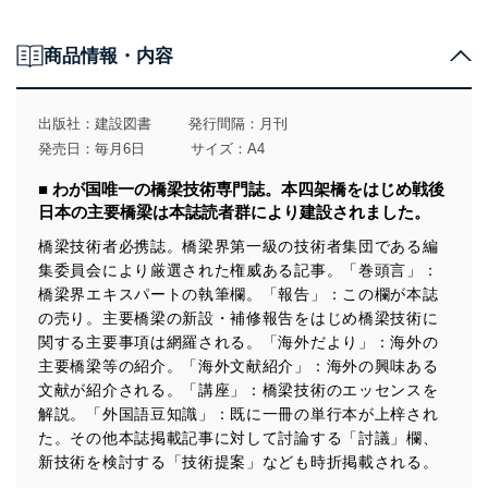
編集後記
浮世絵を彩った橋
西谷 雅弘
小野 秀平
第11回 六郷橋
商品情報・内容
紅林 章央
日建連表彰「土木賞」の紹介
小野 秀平
ひろば
書評 「コンクリート橋 ─丈夫で 美しく 長持ち─」
2022年度土木学会デザイン賞決まる
出版社：
建設図書
発行間隔：月刊
永元 直樹
西村 亮彦
発売日：毎月6日
サイズ：A4
外国語豆知識
共通セッション「橋梁計画」の報告とお誘い ─ 土木学会 令和5年度全国
■ わが国唯一の橋梁技術専門誌。本四架橋をはじめ戦後
歌と映画に出てくる英語 ～ It’s now or never（今でしょ） ～
大会（広島） ─
日本の主要橋梁は本誌読者群により建設されました。
石塚 敬之
石井 博典
橋梁技術者必携誌。橋梁界第一級の技術者集団である編
モニターより
藤野陽三先生 IABSE国際功績賞を受賞
集委員会により厳選された権威ある記事。「巻頭言」：
「橋梁と基礎」11月号を読んで
勝地 弘
橋梁界エキスパートの執筆欄。「報告」：この欄が本誌
橋梁と基礎2022（令和4）年総目次
書 評 鉄道高架橋デザイン
の売り。主要橋梁の新設・補修報告をはじめ橋梁技術に
石井 信行
関する主要事項は網羅される。「海外だより」：海外の
広告企画
主要橋梁等の紹介。「海外文献紹介」：海外の興味ある
LIBRA工法 仮橋・仮桟橋斜張式架設工法（株）横山基礎工事
モニターより
文献が紹介される。「講座」：橋梁技術のエッセンスを
「橋梁と基礎」12月号を読んで
編集後記
解説。「外国語豆知識」：既に一冊の単行本が上梓され
小西 拓洋
広告企画
た。その他本誌掲載記事に対して討論する「討議」欄、
支承部材の3次元モデルCADデータ
新技術を検討する「技術提案」なども時折掲載される。
東京ファブリック工業（株）