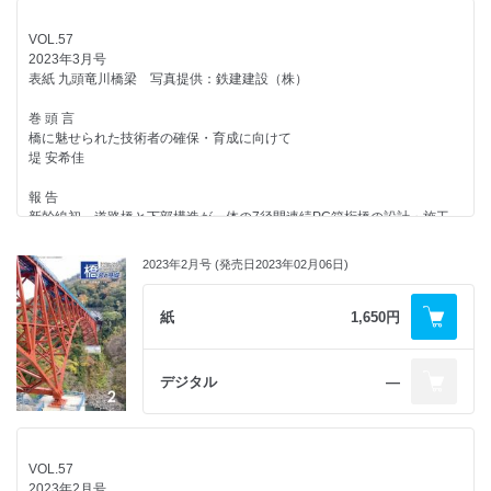
日本の橋梁整備を支える技術
美濃橋の保存修理
連載企画
VOL.57
モニターより
崔 静妍/矢野 和之/齋藤 哲郎/藤本 直也/一噌 真佐志/中﨑 俊三
浮世絵を彩った橋
2023年3月号
「橋梁と基礎」7月号を読んで
第16回 高麗橋
表紙 九頭竜川橋梁 写真提供：鉄建建設（株）
上田電鉄 別所線千曲川橋梁 復旧への軌跡
紅林 章央
編集後記
村田 成二
巻 頭 言
岩﨑 郁夫
海外文献紹介
橋に魅せられた技術者の確保・育成に向けて
連載まえがき
鉄筋コンクリート橋梁とCFRP橋梁の環境影響評価
堤 安希佳
「橋を支え続ける縁の下の力持ちたち」 連載開始にあたって
─ ドイツの実橋梁2橋のCO2排出量比較 ─
小野田 滋/小林 寿子
舟橋 景介
報 告
新幹線初 道路橋と下部構造が一体の7径間連続PC箱桁橋の設計・施工
連載企画
ひろば
─北陸新幹線九頭竜川橋梁・福井県道新九頭竜橋 ─
橋を支え続ける縁の下の力持ちたち
第26回 土木鋼構造研究シンポジウム 開催される
髙橋 源太郎/吉住 一郎/阿部 雅史/野田 卓史/柳沢 義貴/粟津 成司
第１回 試練に耐えて富士川橋梁を支え続ける橋脚
2023年2月号 (発売日2023年02月06日)
─ 港湾鋼構造物の防食・補修技術および橋梁のモニタリングに関する最新
小野田 滋
の技術動向 ─
グラビアカラー
髙木 優任
ケラニ河新橋 建設事業 パッケージ1
紙
1,650円
浮世絵を彩った橋
第15回 千代崎橋
第2回 土木学会 インフラメンテナンス賞の報告
報 告
紅林 章央
「橋梁と基礎」 編集委員会
ケラニ河新橋 スリランカ初となる都市内連続高架橋の建設
デジタル
―
─ ケラニ河新橋建設事業パッケージ1 ─
ニュース
2023年度 土木学会デザイン賞 作品募集のお知らせ
井上 武也/新谷 岳/松田 秀一
下郷大橋（アーチ支間200 mのRC固定アーチ橋）完成
西村 亮彦
佐藤 栄一郎/泉田 隆治/虎本 真一/高谷 貴公/大西 正章/諸岡 洋一
新潟駅在来線全線高架化
モニターより
VOL.57
細川 良美/赤峰 康人/水野 弘二/福田 克利
外国語豆知識
「橋梁と基礎」4月号を読んで
2023年2月号