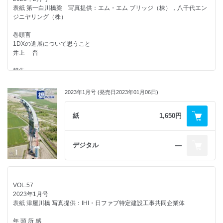
冗長な言葉 ～ JIS規格，free gift，マグカップ ～
表紙 第一白川橋梁 写真提供：エム・エム ブリッジ（株），八千代エン
高力ボルト摩擦接合継手試験の信頼性向上に向けた方策と留意点（ナット
石塚 敬之
外国語豆知識
ジニヤリング（株）
回転法編）
二面性を持つ言葉 ～ Janus-Faced Words ～
南 邦明
モニターより
石塚 敬之
巻頭言
「橋梁と基礎」3月号を読んで
1DXの進展について思うこと
球面振り子支承を用いた我が国初の道路橋の実橋振動実験
広告企画
井上 晋
─ 東海北陸自動車道 清水高架橋（下り線）における免震効果の検証 ─
広告企画
柱梁構造のフルプレキャスト構築技術「LRV工法」 （株）大林
運上 茂樹/何 昕昊/稲葉 尚文/浦郷 貴臣/野呂 直以/山崎 伸介
LIBRA工法 （株）横山基礎工事
組
報告
南阿蘇鉄道第一白川橋梁の新橋製作と架設
連載企画
編集後記
橋梁用高降伏点鋼板－SBHS （一社）日本鉄鋼連盟 橋梁用鋼材研究
森谷 和貴/村上 正喜/北川 淳一/津留 恒誉/中川 竜一/志賀 行徳
浮世絵を彩った橋
2023年1月号 (発売日2023年01月06日)
下村 匠
会
第14回 十六橋・十綱橋
追 悼
紅林 章央
カプセルホウ・パイラ［BSタイプ］工法 （株）横山基礎工事
矢作 樞 第2代編集委員長の追憶とその時代
紙
1,650円
池田 尚治
海外文献紹介
編集後記
130年の時を経て更新されたサンプリチー橋の設計・施工
山東 徹生
特集 橋梁基礎（下部工）の進展
─ 西ベンガル州コルカタ／インド ─
デジタル
―
駒場 駿介
特集趣旨
髙木 優任
ニュース
2週間の通行止めによる橋梁架替工事の進捗状況
VOL.57
特集
─ 首都高速1号羽田線高速大師橋の更新事業 ─
2023年1月号
道路橋基礎の変遷
安井 雅士/王 サイ/吉田 啓三/石原 晋吉/石割 大貴/白谷 浩一
表紙 津屋川橋 写真提供：IHI・日ファブ特定建設工事共同企業体
七澤 利明
新幹線大規模改修に向けた実物大模擬設備を用いた技術開発と
年 頭 所 感
鉄道の橋梁・高架橋の基礎，橋台の地震被害と耐震補強工法