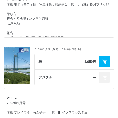
─ オーストラリアのミナムラ鉄道橋を対象とした実証実験結果の報告 ─
表紙 モドゥモティ橋 写真提供：鉄建建設（株），（株）横河ブリッジ
沖縄県におけるコンクリート橋の長寿命化の取組み
平尾 賢生
（一社）建設コンサルタンツ協会主催 インフラストラクチャー研究会・
富山 潤
月例会（209回）開催報告
巻頭言
ひろば
～土木学会『鉄道高架橋デザイン』より～
複合・多機能インフラと調和
県道20号線（泡瀬工区）におけるコンクリート耐久性向上の取組み
「第13回 独日橋梁シンポジウム」開催報告
池端 文哉
七澤 利明
當眞 和彦/吉元 真秀/後藤 政男
林 厳/山口 隆司
共通セッション「橋梁計画」の報告とお誘い
報告
沖縄地区鋼橋防食マニュアルの特徴と今後の展開
土木学会西部支部沖縄会技術講演会を開催
─ 土木学会 令和6年度全国大会（仙台） ─
モドゥモティ橋（夢の架け橋）架設工事
米須 俊彦
─ ステンレスクラッド鋼を活用した高耐久橋梁 ─
石井 博典
─ バングラデシュ国クロスボーダー道路網整備事業 ─
土木学会西部支部沖縄会
松山 哲也 /中川 司 /藤ノ木 勉 /皆川 正夫 /伊藤 勇人 /見並 宏章
沖縄に建設されたFRP歩道橋とその将来展望
2023年9月号 (発売日2023年09月06日)
モニターより
大垣 賀津雄/井上 澄貴
第4回 北陸橋梁保全会議
「橋梁と基礎」11月号を読んで
伊勢湾岸自動車道 名港東大橋の耐震補強設計
髙野 颯真
山田 章史 /青木 圭一 /宮部 光貴 /宮崎 重行 /小山 貴志 /高井 祐輔
紙
1,650円
連載企画
外国語豆知識
浮世絵を彩った橋
令和5年度 伊藤學賞の表彰式行われる
今年は辰年 ～ 竜に関する雑学 ～
道央自動車道大谷地地区橋梁リニューアル工事の下部工拡幅設計
第21回 天神橋・天満橋
勝地 弘
石塚 敬之
中村 和己 /和地 高弘 /村西 信哉 /坪倉 辰雄 /高橋 敏樹 /西村 俊亮
紅林 章央
デジタル
―
外国語豆知識
広告企画
PC有ヒンジ箱桁橋の連続化とPCグラウト充填調査・再注入
ニュース
増殖する○活，○コン ～ 日本語の破壊か進化か？ ～
カプセルホウ・パイラ［BSタイプ］工法
─ 中央自動車道 日川橋 ─
マタディ橋，完成40周年を迎えて
石塚 敬之
（株）横山基礎工事
野口 彰宏 /村岡 史郎 /石田 圭吾 /石田 義博 /清水 宏一朗 /福元 涼太
辰巳 正明
VOL.57
モニターより
編集後記
2023年9月号
プレキャスト鋼コンクリート合成床版の実用化に向けた検証
ひろば
「橋梁と基礎」11月号を読んで
山口 統央
前田 諭志 /神野 巧矢 /結城 洋一 /石井 博典 /石部 智之 /萩原 裕樹
日本鋼橋模型製作コンペティション2023
表紙 ブレイラ橋 写真提供：（株）IHIインフラシステム
小室 雅人/大垣 賀津雄/木下 幸治/林 厳/竹谷 晃一/森山 仁志
広告企画