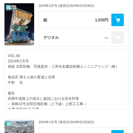
2024年2月号 (発売日2024年02月06日)
紙
1,650円
デジタル
―
VOL.58
2024年2月号
表紙 太郎坊橋 写真提供：三井住友建設鉄構エンジニアリング（株）
巻頭言 博士人材の育成と活用
中村 光
報告
供用中道路上の送出し架設における安全対策
─ 宮崎10号太郎坊地区橋（上下線）上部工工事 ─
永禮 万裕/中川 正博
特集 鉄道トラス橋の進歩
2024年1月号 (発売日2024年01月06日)
特集趣旨