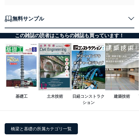
カプセルホウ・パイラ［BSタイプ］工法
（株）横山基礎工事
無料サンプル
外国語豆知識
今年は卯年 ～ウサギ（兎）に関する雑学～
石塚 敬之
この雑誌の読者はこちらの雑誌も買っています！
編 集 後 記
石井 信行
基礎工
土木技術
日経コンストラク
建築技術
ション
橋梁と基礎の所属カテゴリ一覧