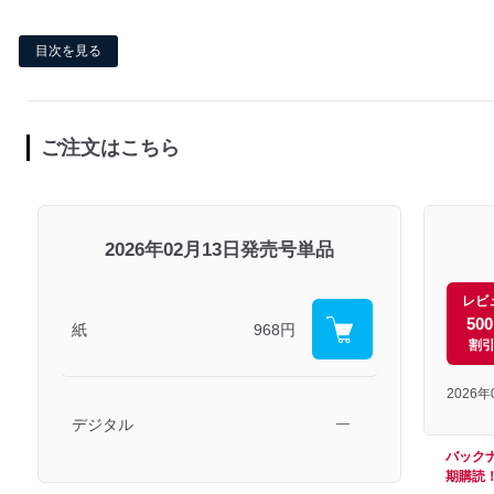
目次を見る
ご注文はこちら
2026年02月13日発売号単品
レビ
50
紙
968円
割
2026
デジタル
―
バック
期購読