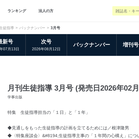
ランキング
法人の方
生徒指導
バックナンバー
3月号
最新号
次号
バックナンバー
増刊号
6年07月13日
2026年08月12日
月刊生徒指導 3月号 (発売日2026年02月
学事出版
特集 生徒指導担当の「１日」と「１年」
◆見通しをもった生徒指導の計画を立てるためには／根津隆男
◆〈特集座談会〉&#8194;生徒指導主事の「１年間の心構え」につい