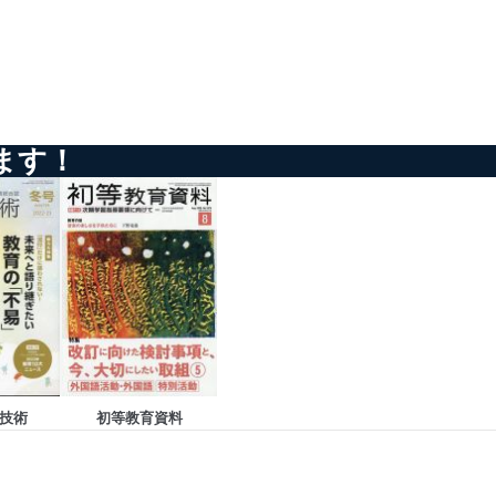
ドを設定しています。
ます！
を継続的に改善し、常に最良
以下までご連絡ください。
技術
初等教育資料