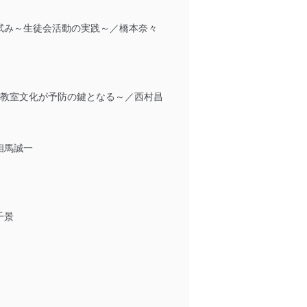
試み～生徒会活動の実践～／橋本奈々
む教室文化が予防の鍵となる～／西村昌
相馬誠一
千景