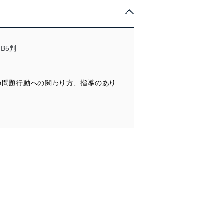
管理の仕組みに、これらの法
B5判
徒の問題行動への関わり方、指導のあり
全対策を実施し、個人情報の
ータへの不要なアクセスを防止
ータベース等を取り扱う情報
の活用により、これを最新状態