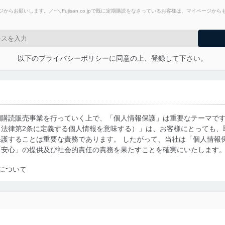
からお願いします。／~＼Fujisan.co.jpで既に定期購読をなさっているお客様は、マイページ
以下のプライバシーポリシーに同意の上、登録して下さい。
期購読販売事業を行っていく上で、「個人情報保護」は重要なテーマで
る法律第2条に定義する個人情報を意味する）」は、お客様にとっても、
護することは重要な責務であります。 したがって、当社は「個人情報
「安心」の提供及び社会的責任の責務を果たすことを確実にいたします
について
利用・提供に際して、その利用目的を明確にし、本人の同意を得たうえ
によって取得・利用・提供を行います。また、当社が保有している個人
示は行いません。当社においてはこれらの取り組みを確実にするため、
用を行わないために、適切な管理措置を講じます。