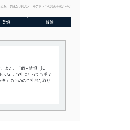
からも登録・解除及び宛先メールアドレスの変更手続きが可
す。また、「個人情報（以
取り扱う当社にとっても重要
保護」のための全社的な取り
。
で利用目的の達成に必要な範
情報は、同意を得ずに目的外
従業者等の教育を徹底してま