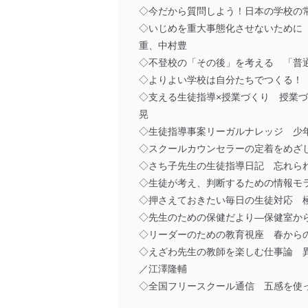
◇今だから質問しよう！日本の学校の
◇いじめを重大事態化させないために
重、中村豊
◇不登校の「その後」を考える 「普
◇よりよい学校は自分たちでつくる！
◇支える生徒指導×授業づくり 授業
晃
◇生徒指導事案リーガルナレッジ 少
◇スクールカウンセラーの定着をめざ
◇さち子先生の生徒指導日記 忘れら
◇生徒が考え、判断するための情報モ
◇押さえておきたい毎日の生徒対応 
◇先生のための保健だより―保健室か
◇リーダーのための教育視座 春から
◇えざわ先生の教師を楽しむ仕事論 異
／江澤隆輔
◇全国フリースクール通信 五感を使