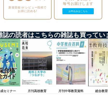
毎号お届けします
新規登録 or レビュー投稿で
う漏洩等の防止
お得に読める!
お申込みはこちら
ータの含まれるファイルを送信する場合に、当該ファイルへのパスワー
ステムの継続的改善
雑誌の読者はこちらの雑誌も買ってい
ジメントレビューの機会を通じて、個人情報保護マネジメントシステム
個人情報保護マネジメントシステムに関するご相談及び苦情については
ていただきます。
ビス 個人情報問い合わせ係
養成セミナー
月刊高校教育
月刊中等教育資料
総合教育
ービス