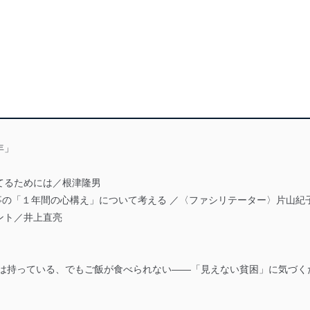
年」
てるためには／根津隆男
導主事の「１年間の心構え」について考える ／〈ファシリテーター〉片山
ント／井上直亮
ホは持っている、でもご飯が食べられない――「見えない貧困」に気づく