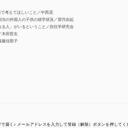
全盛で考えてほしいこと／中西茂
相当の外国人の子供の就学状況／望月由起
れる人」がいるということ／担任学研究会
／木田哲生
遠藤佳那子
で届く♪ メールアドレスを入力して登録（解除）ボタンを押してく