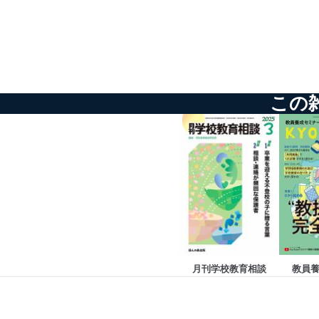
としています。
情報システムの使用に伴
メール等により個人デ
個人情報保護マネジメントシ
この
当社は、内部監査及びマネ
の状態を維持します。
苦情及び相談受付け窓口
貴殿の個人情報及び当社の
適切、かつ迅速に対応させ
株式会社富士山マガジンサー
TEL：0570-200-223
FAX：03-5459-7073
e-mail：
cs@fujisan.co.jp
月刊学校教育相談
教員
改訂：2025年2月20日
制定：2005年4月1日
株式会社富士山マガジンサ