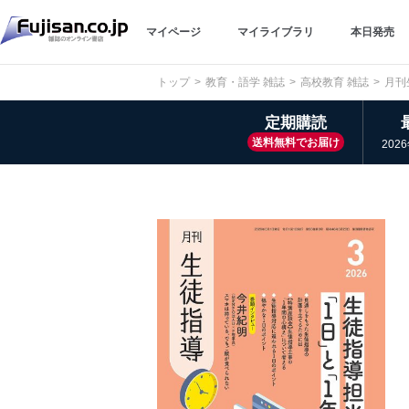
マイページ
マイライブラリ
本日発売
トップ
教育・語学 雑誌
高校教育 雑誌
月刊
定期購読
送料無料でお届け
202