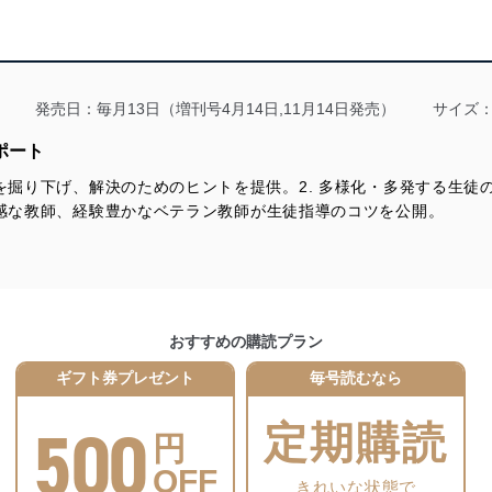
る法令、国が定める指針及びその他の規範を遵守します。また、当社の
適合させます。
発売日：毎月13日（増刊号4月14日,11月14日発売）
サイズ：
ポート
題を掘り下げ、解決のためのヒントを提供。2. 多様化・多発する生
及び安全性を確保するために、下記セキュリティ対策をはじめとする安
敏感な教師、経験豊かなベテラン教師が生徒指導のコツを公開。
防止及び是正に努めます。
ことのできる機器及び当該機器を取り扱う従業者を明確化し、 個人デ
おすすめの購読プラン
いるユーザー制御機能（ユーザーアカウント制御）により、個人情報デ
ギフト券プレゼント
毎号読むなら
業者を識別・認証しています。
500
定期購読
等の防止
円
機器等のオペレーティングシステムを最新の状態に保持しています。
OFF
機器等にセキュリティ対策ソフトウェア等を導入し、自動更新 機能等
きれいな状態で