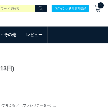
0
ログイン／新規無料登録
・その他
レビュー
13日)
て考える ／〈ファシリテーター〉...