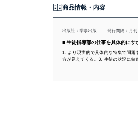
商品情報・内容
法令遵守
当社は、個人情報に関連す
令及びその他の規範を常に
出版社：
学事出版
発行間隔：月刊
個人情報の安全管理措置
■ 生徒指導部の仕事を具体的にサ
1. より現実的で具体的な特集で問
当社は、個人情報の正確性
方が見えてくる。3. 生徒の状況に
漏えい、滅失またはき損の
アクセス制御
個人データを取り扱う
しています。
アクセス者の識別と認証
機器に標準装備されて
システムを使用する従
外部からの不正アクセス
個人データを取り扱う
個人データを取り扱う