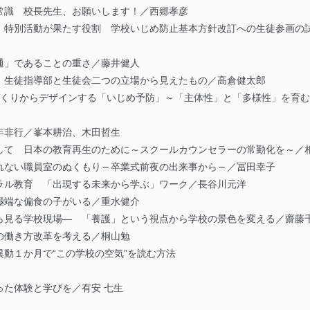
常識 校長先生、お願いします！／西郷孝彦
 特別活動が果たす役割 学校いじめ防止基本方針改訂への生徒参画の
通」であることの重さ／藤井健人
 生徒指導部と生徒会二つの立場から見えたもの／高倉健太郎
づくりからデザインする「いじめ予防」～「主体性」と「多様性」を育
年非行／峯本耕治、木田哲生
して 日本の教育再生のために～スクールカウンセラーの常勤化を～／
れない職員室のぬくもり～卒業式前夜の出来事から～／冨田幸子
ラル教育 「出現する未来から学ぶ」ワーク／長谷川元洋
極端な偏食の子がいる／重水健介
ら見る学校現場― 「養護」という視点から学校の景色を変える／齋藤
の働き方改革を考える／桐山勉
動１か月で“この学校の空気”を読む方法
った体験と学びを／有安 七生