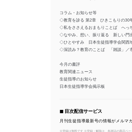
コラム・お知らせ等
◇教育を診る 第2章 ひきこもりの3
◇私をささえるおまもりことば へっ
◇なやみ、想い、振り返る 新しい門
◇ひとやすみ 日本生徒指導学会関西地
◇深読み？教育のことば 「雑談」／
今月の書評
教育関連ニュース
生徒指導のお知らせ
日本生徒指導学会掲示板
◼︎ 目次配信サービス
月刊生徒指導最新号の情報がメルマガ
※登録は無料です ※登録・解除は、各雑誌の商品ページ