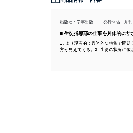
法令遵守
当社は、個人情報に関連す
令及びその他の規範を常に
出版社：
学事出版
発行間隔：月刊
個人情報の安全管理措置
■ 生徒指導部の仕事を具体的にサ
1. より現実的で具体的な特集で問
当社は、個人情報の正確性
方が見えてくる。3. 生徒の状況に
漏えい、滅失またはき損の
アクセス制御
個人データを取り扱う
しています。
アクセス者の識別と認証
機器に標準装備されて
システムを使用する従
外部からの不正アクセス
個人データを取り扱う
個人データを取り扱う
としています。