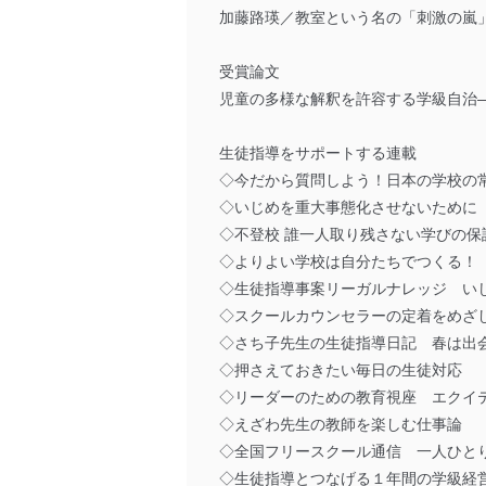
加藤路瑛／教室という名の「刺激の嵐
受賞論文
児童の多様な解釈を許容する学級自治
生徒指導をサポートする連載
◇今だから質問しよう！日本の学校の
◇いじめを重大事態化させないために
◇不登校 誰一人取り残さない学びの
◇よりよい学校は自分たちでつくる！
◇生徒指導事案リーガルナレッジ い
◇スクールカウンセラーの定着をめざ
◇さち子先生の生徒指導日記 春は出
◇押さえておきたい毎日の生徒対応 
◇リーダーのための教育視座 エクイ
◇えざわ先生の教師を楽しむ仕事論 
◇全国フリースクール通信 一人ひと
◇生徒指導とつなげる１年間の学級経