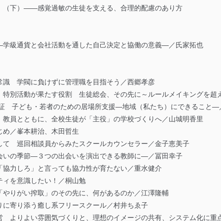
」（下）――感覚過敏の生徒を支える、合理的配慮のあり方
―学級通貨と会社活動を通した自己決定と協働の意義―／氏家拓也
常識 学閥に負けずに管理職を目指そう／西郷孝彦
 特別活動が果たす役割 生徒総会、その先に～ルールメイキングを超
保証 子ども・若者のための居場所支援―地域（私たち）にできること―
 教員とともに、全校生徒が「主役」の学校づくりへ／山城明香里
じめ／峯本耕治、木田哲生
して 巡回相談員からみたスクールカウンセラー／金子恵美子
会いの季節―３つの出会いを演出できる教師に―／冨田幸子
「協力しろ」と言っても協力性が育たない／重水健介
ティを意識したい！／桐山勉
「やりがい搾取」のその先に、何があるのか／江澤隆輔
りに寄り添う癒し系フリースクール／村井ちゑ子
営 よりよい雰囲気づくりと、理想のイメージの共有、システム化に重