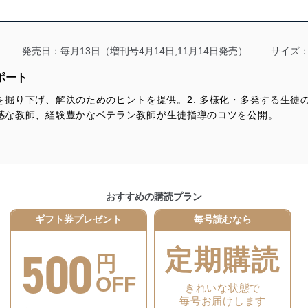
る法令、国が定める指針及びその他の規範を遵守します。また、当社の
適合させます。
発売日：毎月13日（増刊号4月14日,11月14日発売）
サイズ：
ポート
題を掘り下げ、解決のためのヒントを提供。2. 多様化・多発する生
及び安全性を確保するために、下記セキュリティ対策をはじめとする安
敏感な教師、経験豊かなベテラン教師が生徒指導のコツを公開。
防止及び是正に努めます。
ことのできる機器及び当該機器を取り扱う従業者を明確化し、 個人デ
おすすめの購読プラン
いるユーザー制御機能（ユーザーアカウント制御）により、個人情報デ
ギフト券プレゼント
毎号読むなら
業者を識別・認証しています。
500
定期購読
等の防止
円
機器等のオペレーティングシステムを最新の状態に保持しています。
OFF
機器等にセキュリティ対策ソフトウェア等を導入し、自動更新 機能等
きれいな状態で
毎号お届けします