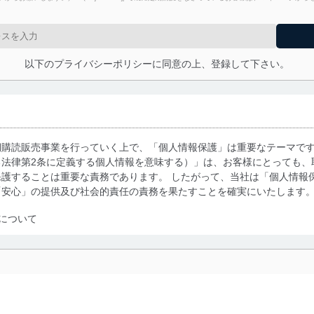
以下のプライバシーポリシーに同意の上、登録して下さい。
期購読販売事業を行っていく上で、「個人情報保護」は重要なテーマで
る法律第2条に定義する個人情報を意味する）」は、お客様にとっても、
護することは重要な責務であります。 したがって、当社は「個人情報
「安心」の提供及び社会的責任の責務を果たすことを確実にいたします
について
利用・提供に際して、その利用目的を明確にし、本人の同意を得たうえ
によって取得・利用・提供を行います。また、当社が保有している個人
示は行いません。当社においてはこれらの取り組みを確実にするため、
用を行わないために、適切な管理措置を講じます。