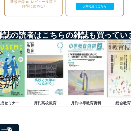
新規登録 or レビュー投稿で
う漏洩等の防止
お得に読める!
お申込みはこちら
ータの含まれるファイルを送信する場合に、当該ファイルへのパスワー
ステムの継続的改善
雑誌の読者はこちらの雑誌も買ってい
ジメントレビューの機会を通じて、個人情報保護マネジメントシステム
個人情報保護マネジメントシステムに関するご相談及び苦情については
ていただきます。
ビス 個人情報問い合わせ係
養成セミナー
月刊高校教育
月刊中等教育資料
総合教育
ービス
郎
リ一覧