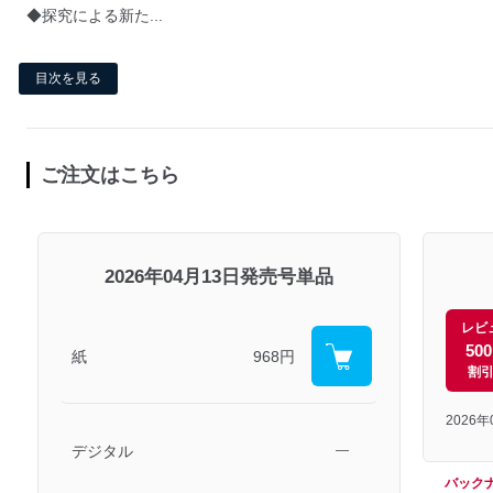
◆探究による新た...
目次を見る
ご注文はこちら
2026年04月13日発売号単品
レビ
50
紙
968円
割
2026
デジタル
―
バック