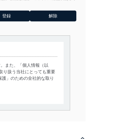
す。また、「個人情報（以
取り扱う当社にとっても重要
保護」のための全社的な取り
。
で利用目的の達成に必要な範
情報は、同意を得ずに目的外
従業者等の教育を徹底してま