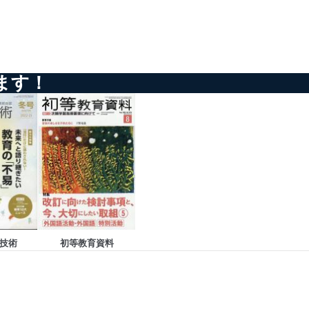
ドを設定しています。
ます！
を継続的に改善し、常に最良
以下までご連絡ください。
技術
初等教育資料