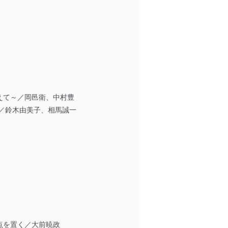
えて～／岡邑衛、中村豊
／鈴木由美子、相馬誠一
点を置く／大前暁政