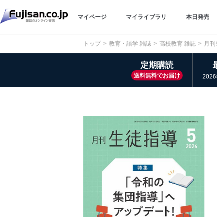
マイページ
マイライブラリ
本日発売
トップ
教育・語学 雑誌
高校教育 雑誌
月刊
定期購読
送料無料でお届け
202