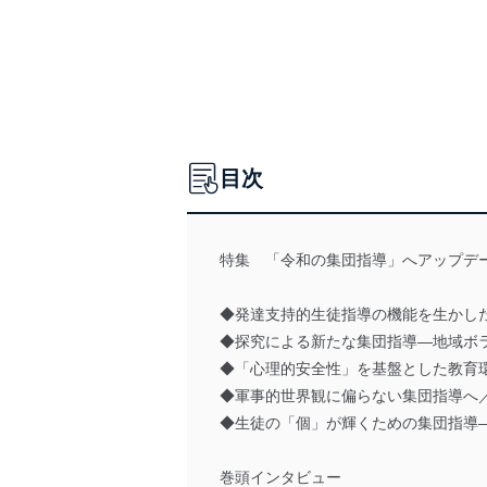
目次
特集 「令和の集団指導」へアップデ
◆発達支持的生徒指導の機能を生かし
◆探究による新たな集団指導―地域ボ
◆「心理的安全性」を基盤とした教育
◆軍事的世界観に偏らない集団指導へ
◆生徒の「個」が輝くための集団指導
巻頭インタビュー