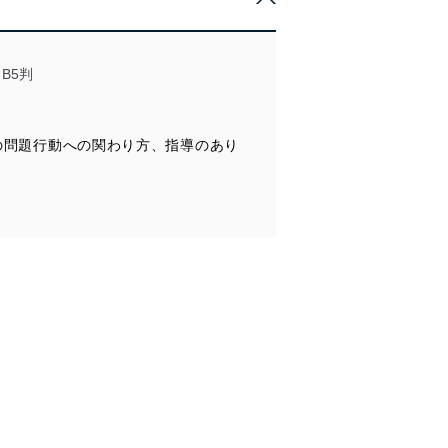
管理の仕組みに、これらの法
B5判
徒の問題行動への関わり方、指導のあり
全対策を実施し、個人情報の
ータへの不要なアクセスを防止
ータベース等を取り扱う情報
の活用により、これを最新状態