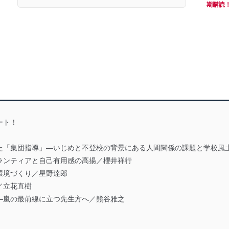
期購読
ート！
た「集団指導」―いじめと不登校の背景にある人間関係の課題と学校風
ランティアと自己有用感の高揚／櫻井祥行
環境づくり／星野達郎
／立花直樹
―嵐の最前線に立つ先生方へ／熊谷雅之