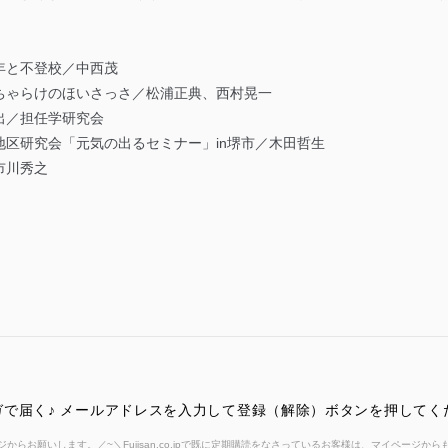
0年と不登校／中西茂
ちゃらけのほいさっさ／松浦正典、西村晃一
出／担任学研究会
区研究会「元気の出るセミナー」in堺市／木田哲生
市川秀之
で届く♪ メールアドレスを入力して登録（解除）ボタンを押してく
からお願いします。／~＼Fujisan.co.jpで既に定期購読をなさっているお客様は、マイページ