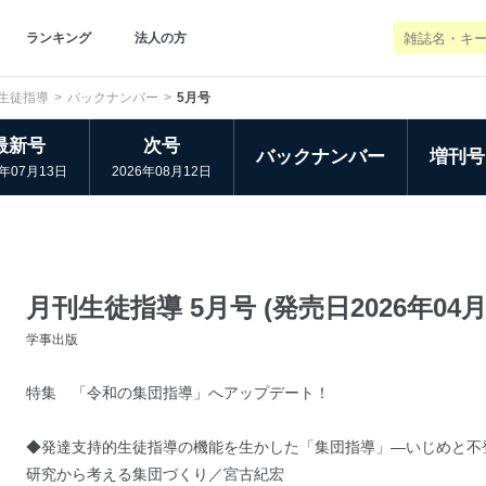
ランキング
法人の方
生徒指導
バックナンバー
5月号
最新号
次号
バックナンバー
増刊号
6年07月13日
2026年08月12日
月刊生徒指導 5月号 (発売日2026年04月
学事出版
特集 「令和の集団指導」へアップデート！
◆発達支持的生徒指導の機能を生かした「集団指導」―いじめと不
研究から考える集団づくり／宮古紀宏