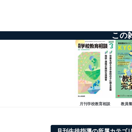
情報システムの使用に伴
メール等により個人デ
個人情報保護マネジメントシ
この
当社は、内部監査及びマネ
の状態を維持します。
苦情及び相談受付け窓口
貴殿の個人情報及び当社の
適切、かつ迅速に対応させ
株式会社富士山マガジンサー
TEL：0570-200-223
FAX：03-5459-7073
e-mail：
cs@fujisan.co.jp
月刊学校教育相談
教員
改訂：2025年2月20日
制定：2005年4月1日
株式会社富士山マガジンサ
代表取締役会長 西野 伸一
月刊生徒指導の所属カテゴ