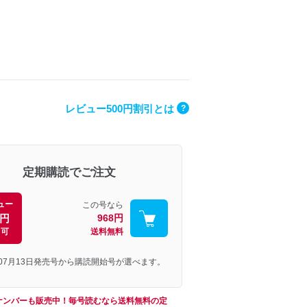
レビュー500円割引とは
?
定期購読でご注文
ュー
この号なら
0円
968円
引可
送料無料
年07月13日発売号から購読開始号が選べます。
ナンバーも販売中！毎号読むなら送料無料の定