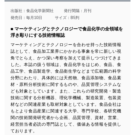
用目的を明確にし、本人の同意を得たうえで利用目的の
達成に必要な範囲内で適法かつ公正な手段によって取
出版社：
食品化学新聞社
発行間隔：月刊
得・利用・提供を行います。また、当社が保有している
発売日：毎月10日
サイズ：B5判
個人情報は、同意を得ずに目的外利用、第三者への提
供・開示は行いません。当社においてはこれらの取り組
■ マーケティングとテクノロジーで食品化学の全領域を
みを確実にするため、従業者等の教育を徹底してまいり
浮き彫りにする技術情報誌
ます。また、目的外利用を行わないために、適切な管理
措置を講じます。
マーケティングとテクノロジーを合わせ持った技術情報
誌として、食品加工業界にかかわる事象を常に新しい視
法令遵守
角でとらえ、かつ深い考察を加えて提示しつづけてきま
当社は、個人情報に関連する法令、国が定める指針及び
した。本誌の扱う領域は、食品化学をはじめ、食品、食
その他の規範を遵守します。また、当社の管理の仕組み
品工学、食品製造学、食品衛生学などまで広範囲の科学
に、これらの法令及びその他の規範を常に適合させま
分野にわたり、具体的には天然物、食品添加物、食品素
す。
材・原料分析技術に関するものや、品質管理システムな
ども対象としています。また、これらの研究開発・製造
個人情報の安全管理措置
技術に関する分析機器、理化学機械、製造装置、包装資
当社は、個人情報の正確性及び安全性を確保するため
材などの関連産業も取材対象としています。食品会社は
に、下記セキュリティ対策をはじめとする安全対策を実
もとより食品産業に関連する大学、専門学校、各研究機
施し、個人情報の漏えい、滅失またはき損の防止及び是
関の技術開発研究者から企画、品質管理、資材、営業、
正に努めます。
経営担当者必読の専門誌として、価値ある情報を提供し
アクセス制御
ております。
個人データを取り扱うことのできる機器及び当該