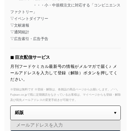
・・・小・中規模注文に対応する「コンビニエンス
ファクトリー」
▽イベントダイアリー
▽文献速報
▽通関統計
▽広告索引・広告予告
◼︎ 目次配信サービス
月刊フードケミカル最新号の情報がメルマガで届く♪ メ
ールアドレスを入力して登録（解除）ボタンを押してく
ださい。
※登録は無料です ※登録・解除は、各雑誌の商品ページからお願いします。／~＼
Fujisan.co.jpで既に定期購読をなさっているお客様は、マイページからも登録・解除
及び宛先メールアドレスの変更手続きが可能です。