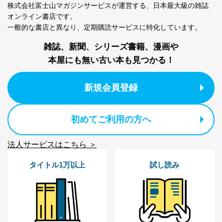
株式会社富士山マガジンサービスが運営する、
日本最大級の雑誌
当社は以下の個人情報保護管理者を設置し、個人情報保
オンライン書店です。
護管理者の責任のもと、個人情報を取得・アクセス・利
一般的な書店と異なり、
定期購読サービスに特化しています。
用・提供・管理いたします。
雑誌、新聞、シリーズ書籍、漫画や
東京都渋谷区南平台町16-11
本屋にも無い古い本も見つかる！
株式会社富士山マガジンサービス
代表取締役会長 西野 伸一郎
個人情報保護管理者: 経営管理グループディレクター 前
新規会員登録
田 嘉也
２．利用目的
初めてご利用の方へ
当社が取り扱う開示対象個人情報の利用目的は次のとお
りです。
法人サービスはこちら ＞
No
個人情報の種類
利用目的
購入商品の配送のため
タイトル1万以上
試し読み
商品代金回収のため
ｅメール等による商品、サービ
ス、キャンペーン等の広告の案内
当社の定期購読サ
のため
1
ービス等をご利用
個人が特定できない形で取得した
の方の個人情報
閲覧履歴や購買履歴等の情報を分