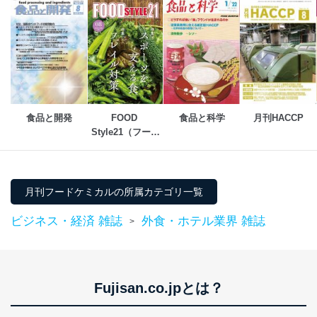
当社は、内部監査及びマネジメントレビューの機会を通
じて、個人情報保護マネジメントシステムを継続的に改
善し、常に最良の状態を維持します。
苦情及び相談受付け窓口
貴殿の個人情報及び当社の個人情報保護マネジメントシ
ステムに関するご相談及び苦情については以下までご連
絡ください。
食品と開発
FOOD 
食品と科学
月刊HACCP
適切、かつ迅速に対応させていただきます。
Style21（フード
スタイル21）
株式会社富士山マガジンサービス 個人情報問い合わせ
係
TEL：0570-200-223
FAX：03-5459-7073
月刊フードケミカルの所属カテゴリ一覧
e-mail：
cs@fujisan.co.jp
ビジネス・経済 雑誌
外食・ホテル業界 雑誌
改訂：2025年2月20日
>
制定：2005年4月1日
株式会社富士山マガジンサービス
代表取締役会長 西野 伸一郎
個人情報の取扱いについて
Fujisan.co.jpとは？
１．個人情報保護管理者