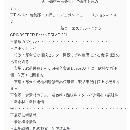
「古い知恵を再発見して価値を高め
る」
▽Pick Up! 編集部イチ押し：デュポン ニュートリション& ヘル
ス
新ローエステルペクチン
GRINDSTEDR Pectin PRIME 521
▽情報カプセル・・・・・・・・・・・・・・・・・・・
▽スポットライト
行政：厚労省が相談センター開設，資料整備による食添指定の
迅速化図る
市場：結晶果糖1 ～ 6 月輸入実績1 万6700 ｔに 飲料で再評
価，3 万ｔに回復も
市場：寒天の現地相場は最高値維持，製品市況は値上げ機運高
まる
▽食添・食素材カラム：着色料 / 酸味料 / タンパク素材 / 調味料
▽新素材・新技術情
報・・・・・・・・・・・・・・・・・・・・・・・・・・・・・・
▽最新技術情報
▽最新機器情報
▽工場訪問：丸善製薬 新尾道工場