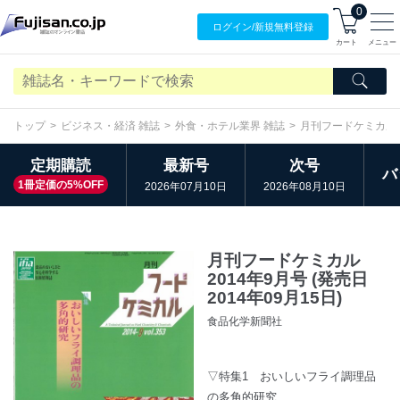
0
ログイン/
新規無料
登録
カート
メニュー
トップ
ビジネス・経済 雑誌
外食・ホテル業界 雑誌
月刊フードケミカル
定期購読
最新号
次号
バ
1冊定価の5%OFF
2026年07月10日
2026年08月10日
月刊フードケミカル
2014年9月号 (発売日
2014年09月15日)
食品化学新聞社
▽特集1 おいしいフライ調理品
の多角的研究