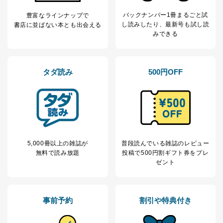
析して、趣味・嗜好に
応じた新商品・サービスに関する
バックナンバー1冊まるごと試
豊富なラインナップで
広告のため
し読み
したり、最新号も試し読
書店に並ばない本とも出会える
当社にお問合わせ
お問い合わせ対応、トラブル対
みできる
2
いただいた方の個
処、オペレーター教育など応対品
人情報
質向上のため
カスタマーQ＆Aサイトの投稿内容
の確認のため
タダ読み
500円OFF
ｅメール等によるカスタマーQ＆A
当社カスタマーQ＆
サイトのサービス内容のご案内の
3
Aサービス利用者
ため
ｅメール等による商品、サービ
ス、キャンペーン等の広告に関す
るご案内のため
採用応募者の方の
4
採用選考、ご連絡のため
5,000冊以上の雑誌が
普段読んでいる雑誌のレビュー
個人情報
無料で読み放題
投稿で
500円割ギフト券をプレ
当社の従業者の個
人事、総務などの雇用管理等のた
5
ゼント
人情報
め
パートナー（提携
購入商品配送のため
企業）からの委託
提携企業及びお客様がご購入され
により当社の
た商品の発売元企業からのｅメー
事前予約
割引や特典付き
6
定期購読サービス
ル等による商品、
等をご利用の方の
サービス、キャンペーン等の広告