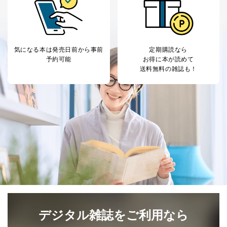
個人情報
に関するご案内のため
当社のサービス利用状況の把握お
よびその分析のため
お問い合わせ対応、トラブル対
SNS公式アカウン
処、オペレーター教育など応対品
7
トに登録された方
質向上のため
気になる本は
発売日前から事前
定期購読なら
の個人情報
その他当社のプライバシーポリシ
予約可能
お得に本が読めて
ー等にて公表する利用目的達成の
送料無料の雑誌も！
ため
※上記の利用目的のうちNo.1～5については保有個人デ
ータ（開示対象個人情報）の利用目的であり、下記4.の
開示等のご請求に対応させていただきます。
なお、6、7については、パートナー（提携企業）様又は
各SNS運営会社様にご請求いただきますようお願い致し
ます。
３．個人情報の第三者提供について
当社は、取得した個人情報を適切に管理し､あらかじめ
本人の同意を得ることなく第三者に提供することはあり
ません。ただし、次の場合は除きます。
法令に基づく場合
デジタル雑誌をご利用なら
人の生命､身体または財産の保護のために必要がある