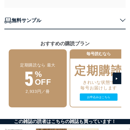
機器を取り扱う従業者を明確化し、 個人データへ
の不要なアクセスを防止しています。
無料サンプル
アクセス者の識別と認証
機器に標準装備されているユーザー制御機能（ユ
ーザーアカウント制御）により、個人情報データ
ベース等を取り扱う情報システムを使用する従業
おすすめの購読プラン
者を識別・認証しています。
毎号読むなら
外部からの不正アクセス等の防止
個人データを取り扱う機器等のオペレーティング
定期購読なら 最大
システムを最新の状態に保持しています。
定期購読
5
個人データを取り扱う機器等にセキュリティ対策
%
ソフトウェア等を導入し、自動更新 機能等の活用
OFF
により、これを最新状態としています。
きれいな状態で
毎号お届けします
2,933円／冊
情報システムの使用に伴う漏洩等の防止
お申込みはこちら
メール等により個人データの含まれるファイルを
送信する場合に、当該ファイルへのパスワードを
設定しています。
個人情報保護マネジメントシステムの継続的改善
この雑誌の読者はこちらの雑誌も買っています！