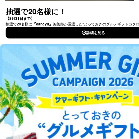
場合であって、本人の同意を得ることが困難であると
最新号〜バックナンバーまで7000冊以上の雑誌
（電子
き。
書籍）が無料で読み放題！
公衆衛生の向上または児童の健全な育成の推進のため
タダ読みサービス
を楽しもう！
に特に必要がある場合であって、本人の同意を得るこ
とが困難である場合。
国の機関もしくは地方公共団体またはその委託を受け
DOWNLOAD FOR IOS
た者が法令の定める事務を遂行することに対して協力
する必要がある場合であって、本人の同意を得ること
により当該事務の遂行に支障を及ぼすおそれがあると
DOWNLOAD FOR ANDROID
き。
上記２．の利用目的を実施するために守秘義務を結ん
だ企業に、業務の一部として個人情報の取扱いを委
ご利用方法はこちら
託・提供する場合、その業務に必要な範囲で委託・提
供先企業に個人情報を開示することがあります。
委託・提供先企業は具体的には以下のような企業です
が、これらに限りません。
委託先：カスタマーサポート支援会社 、クレジッ
総合案内
トカード決済などの決済代行・料金回収会社、広
告配信サービス会社
アフィリエイト
採用情報
提供先：出版社、出版物発売元、卸売会社、販売
店など商品の供給者、梱包会社、配送会社、新聞
プレスリリース
お問い合わせ
販売店などの梱包・配送・配達会社
４．開示対象個人情報の「開示」「訂正」等の請求につ