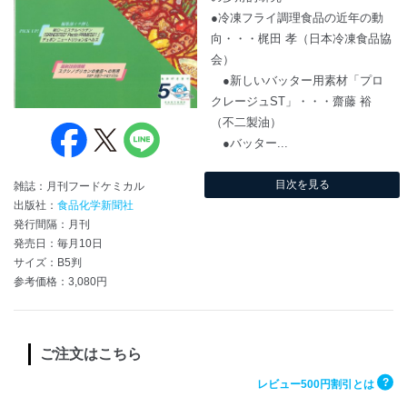
●冷凍フライ調理食品の近年の動
向・・・梶田 孝（日本冷凍食品協
会）
●新しいバッター用素材「プロ
クレージュST」・・・齋藤 裕
（不二製油）
●バッター...
目次を見る
雑誌：月刊フードケミカル
出版社：
食品化学新聞社
発行間隔：月刊
発売日：毎月10日
サイズ：B5判
参考価格：3,080円
ご注文はこちら
?
レビュー500円割引とは