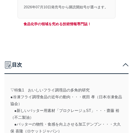
2026年07月10日発売号から購読開始号が選べます。
食品化学の領域を究める技術情報専門誌！
目次
▽特集1 おいしいフライ調理品の多角的研究
●冷凍フライ調理食品の近年の動向・・・梶田 孝（日本冷凍食品
協会）
●新しいバッター用素材「プロクレージュST」・・・齋藤 裕
（不二製油）
●バッターの物性・食感を向上させる加工デンプン・・・大久
保 喜隆（ロケットジャパン）