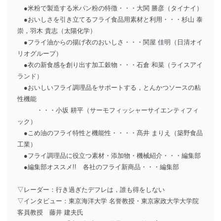
●米粉で製造する米パン粉の特徴・・・大関 勝彦（タイナイ）
●おいしさを引き立てるフライ食品用素材と利用・・・杉山 泰
崇，羽木 貴志（太陽化学）
●フライ油からの揚げ衣のおいしさ・・・関屋 佳明（日清オイ
リオグループ）
●衣の新食感を創り出す加工穀物・・・石倉 和菜（ライスアイ
ランド）
●おいしいフライ調理品をサポートする，とんかつソースの粘
性機能
・・・小坂 耕平（サーモフィッシャーサイエンティフィ
ック）
●こめ油のフライ特性と機能性・・・・髙井 まりえ（築野食品
工業）
●フライ調理品に役立つ素材・添加物・機械紹介・・・編集部
●編集部オススメ!! 各社のフライ新商品・・・編集部
▽レーダー：行き過ぎたデフレは，誰も得をしない
▽インタビュー：東京海洋大学 名誉教授・東京家政大学大学院
客員教授 藤井 建夫氏