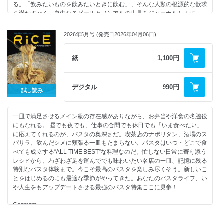
る。「飲みたいものを飲みたいときに飲む」、そんな人類の根源的な欲求
●ベーカリー Piet キム・ギョンジンさんの 小さくも、美味しく、愛おし
を満たすべく、自由なるビールとノンアルの世界をジャーナルします。
いもの。
・東氷庫本店
Contents
・ボルセ
2026年5月号 (発売日2026年04月06日)
特集「ビールは自由だ。」
・CECI CELA
●スクラップ&ビルドの熱狂と、その影で。
●飛び込むビールな宵 鎮座DOPENESS×鈴木真海子
紙
1,100円
●韓国味地図
●缶ビールをひっくり返すと世界が違って見える話 文 柿崎至恩
●魚を追って、釡山へ。
●WORLD BEER CUP 2026
●ともだちの住む街は、「スープの国」だった。
北米開催”ビール界のオリンピック”にてジャパンブルワーたちの勇姿と
デジタル
990円
●チェチョルコア、古くて新しい季節の味。
試し読み
友愛に触れる
・yujin
●NEW YORK BREWERY VISIT NYブルワリーを直撃弾丸ツアー
・IN SEASON
・WILD EAST
・APOTEKA SOUL
一皿で満足させるメイン級の存在感がありながら、お弁当や洋食の名脇役
・OTHER HALF
●トーキョー&ソウル 飲食シーンを沸かせる二人の対話。 チョン・スミン
にもなれる。 昼でも夜でも、仕事の合間でも休日でも「いま食べたい」
・TALEA
×吉田健太郎
に応えてくれるのが、パスタの奥深さだ。喫茶店のナポリタン、酒場のス
・FARM.ONE
●黒と赤のソウルフード、韓国式中華に染まる。
パサラ、飲んだシメに頬張る一皿もたまらない。パスタはいつ・どこで食
・GRIMM
・永和楼
べても成立する“ALL TIME BEST”な料理なのだ。忙しない日常に寄り添う
・EVIL TWIN
・二品
レシピから、わざわざ足を運んででも味わいたい名店の一皿、記憶に残る
・THREES
・中国
特別なパスタ体験まで。今こそ最高のパスタを楽しみ尽くそう。新しいこ
●スペントグレインの二人が見据えるビールの未来 鈴木諒×永石卓宏
●いつも隣にいるから。ソウルで感じる日本の味。
とをはじめるのにも最適な季節がやってきた。あなたのパスタライフ、い
●ポスト・ヘイジーの胎動。| Pigalle Tokyo
・PUNE
や人生をもアップデートさせる最強のパスタ特集ここに見参！
●150年の時を経て蘇る 失われたラガービール。
・Luwak
Passific Brewing × Giraffe General Store
●国境を越えるクラフトマンシップ KCBと木内酒造、美しき共作の軌跡。
Contents
●西崎翔が描く、ローカルビールの新たな景色。| FARMENTRY
●ソウルでお酒を飲むなら。
特集「パスタはなぜ美味い？」
●風土を醸すワイルドエール。| Brasserie LUPURON
・DAHEE