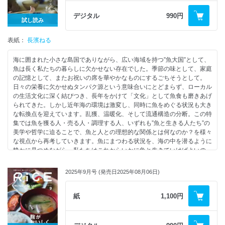
・田中開「焼酎ライナーノーツ」
・Kuval
・酒肆 一村
・甘酸っぱさにつつまれて トマトパスタがある夜はやさし。（黒猫軒/コ
・くさわけ
・千葉雅也「美味礼賛」
・Mill Ceppi
・煉瓦亭
マツ堂）
デジタル
990円
・soyogi
・弘中綾香「ごほうび飯に甘やかされたい!」
・宝見 富永
試し読み
・ウイスキーペアリングがパリでニュースタンダードになる!?
・カッペリーニの可能性を知る、墨田区文花のひみつのパスタ
●グラスは、料理に従わない
・蜷川実花「FOODHOLIC」｜南琴奈
・ゑぞ屋
● BE A GOOD DRINKER
（Compotoir Coin）
Kabi・江本賢太郎が考えるノンアルコールという、もうひとつのコー
・森山未來×竹花いち子「cook me」
・da.b
表紙：
“はじめまして”のウイスキーを、120%楽しむために。
長濱ねる
●働く人のオアシス 拝啓、ニホンのスパゲティ。（カフェテラス ポンヌ
ス
・lumielune
・INTRODUCTION ｜森本隆介（きみどり）
フ/マイヨール）
●シェフの本懐、ジビエの明日。 | La Boucherie du Buppa
・香りのプロたちは、ウイスキーの香りをどう捉えるのか？
●ナポリタンだけじゃない！ 万能なTABASCO®ソースがパスタにベスト
海に囲まれた小さな島国でありながら、広い海域を持つ”魚大国”として、
●既成概念を軽やかに超える。ジビエと和ジン、ペアリングの妙 | Wine
・善き飲み手になるための7ステップ
マッチな理由。
魚は長く私たちの暮らしに欠かせない存在でした。季節の味として、家庭
【連載】
bar build
●BOTTLE GUIDE by 4GOOD DRINKERS “善き”飲み手たちによる、“善
田中シェン×ニューハナイ
の記憶として、またお祝いの席を華やかなものにするごちそうとして。
・EDITOR'S NOTE #47
●WHERE THE WILD WAS ALWAYS HOME 向かうのではなく、立ち帰る
き”ボトル選び
TABASCO®ソースの豆知識と歴史
日々の栄養に欠かせぬタンパク源という意味合いにとどまらず、ローカル
・吉本ばなな「ごはんの秘密」
野生 | 安田翔平（Kabi）
・橋本啓亮（Japanese Dark Spirits）
●COFFEE AND SPAGHETTI パスタとコーヒーで癒しのひとときを。
の生活文化に深く結びつき、長年をかけて「文化」として魚食も磨きあげ
・生江史伸「レストランの宇宙」
●Hunter's Style Guide 猟師の装い/銃/ナイフ
・日高愛芽里（memento mori）
ティモンディ 前田裕太×小川紗良
られてきた。しかし近年海の環境は激変し、同時に魚をめぐる状況も大き
・加藤シゲアキ「サイドカー賛歌」
●Hunter×Hunter対談 | 東出昌大×山口未花子
・山口歩夢（Ethical Spirits,Whiskey&Co.）
●あのエミネムがプロデュース！もはやデトロイト名物？ Mom’s
な転換点を迎えています。乱獲、温暖化、そして流通構造の分断。この特
・渋谷直角 漫画「たこ RICE」
●また、二風谷に帰る。「いま」を生きるアイヌの話
・栗林幸吉（目白田中屋）
Spaghettiに行って食べてみた
集では魚を獲る人・売る人・調理する人、いずれも”魚と生きる人たち”の
・平野紗季子 EDIBLE ACADEMY
●沖縄の風土と 鳥獣を食す。 | Mauvaise herbe
●バーテンダーによる、最強つまみレシピ
●東京で旅するイタリア20州
美学や哲学に迫ることで、魚と人との理想的な関係とは何なのか？を様々
・岸田繁「その皿はハーモニー」
●BOOK REVIEW 読んで味わう、綴られた野生
・さるのこしかけ
・Grolla
な視点から再考していきます。魚にまつわる状況を、海の中を潜るように
・山中瑶子「yum yum 味の想い出」
●WILD FOOD IN LATVIA 野性味あふれる一皿を探しに、ラトビアの秘境
・メランコリー
・Da casetta<>・farsi largo!
静かに見つめながら、私たちはこれからいかに魚と生きていけばよいの
・コムアイ「世界のどこかでいただきます」
へ | Pavāru māja
・Bar Music
・Tornavento
か？そのヒントを探ります。
・藤田周「現代料理の人類学者のおゆうぎ」
・trackside
・Siamo noi
・遠藤京子「電影食堂 ~映画の中の料理考~」
2025年9月号 (発売日2025年08月06日)
【連載】
●サンドイッチも、お好きでしょ。｜調理室池田
・三輪亭
Contents
・田中開「焼酎ライナーノーツ」
・EDITOR’S NOTE #45
●Whisky at Home with Books ウイスキーを飲みながら浸りたい、読書
・NIDO
特集「魚と生きる。」
・千葉雅也「美味礼賛」
・吉本ばなな「ごはんの秘密」
案内
・WINEMAN FACTORY
紙
1,100円
・弘中綾香「ごほうび飯に甘やかされたい!」
・生江史伸「レストランの宇宙」
●Whisky at Home with Films ２時間だけ、ウイスキーと映画で旅へ。
・Cucina Shige
●長濱ねる、五島列島へ。
・蜷川実花「FOODHOLIC」｜津田健次郎
・加藤シゲアキ「サイドカー賛歌」
●麦農家がつくる あたらしいウイスキー｜Orivers
・La Trattoriaccia
●魚で見る、世界と日本の食卓｜村上春二（UMITO Partners）
・森山未來×竹花いち子「cook me」
・渋谷直角 漫画「たこ RICE」
●焼酎蔵、ウイスキー造りへの挑戦
・OSTERIA MAKI
魚を食べること、文化をつなぐこと。