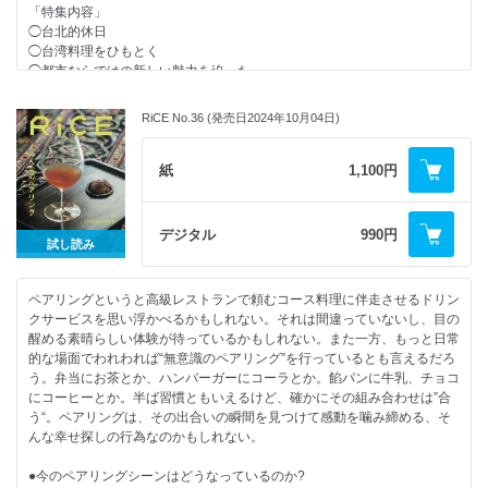
・コムアイ「世界のどこかでいただきます」
●今日も明日も家族三代、ぶれない焼酎造り 寿福酒造場
「特集内容」
夜明け前
・水樹奈々「RiCE RADIO ~ほうたれ~」
●八丈島「東京島酒」紀行
◯台北的休日
ミルク工房 そら、raw、YOiNE、tensen、スナック小鈴
・遠藤京子「電影食堂 ~映画の中の料理考~」
●森山未來×小倉ヒラク
◯台湾料理をひもとく
⚫︎アフリカンアーティストの輝ける才能が京都で紡いだ想像力のエンパワ
・田中開「焼酎ライナーノーツ」
「KIRISHIMA No.8で乾杯！ 香り立つ焼酎カルチャーの未来に向けて」
◯都市ならではの新しい魅力を迫った。
ーメント。
・千葉雅也「美味礼賛」
●季節の料理、焼酎 レストランひこうき
◯Deeper Taipei
⚫︎KYOTO LOCAL HOPPING
・弘中綾香「ごほうび飯に甘やかされたい!」
●若潮酒造「GLOW」×FREEMAN SHOKUDO
◯台南を丸ごと。
朝も夜も至福のはしご、真･京都の歩き方
・蜷川実花「FOODHOLIC」｜伊藤健太郎
RiCE No.36 (発売日2024年10月04日)
●兵六 原点にして頂点、伝説の焼酎酒場へ。｜森一起
◯台東・花蓮
⚫︎どう歩いても銭湯にぶつかる町、京都｜松倉早星（Nue inc）
・峯崎ノリテル×竹花いち子「cook me」
●岩金酒場 呑まずに死ねるか、下町ハイボール。｜森一起×齊藤輝彦
◯水餃子を撞球場で。
⚫︎ KYOTO BOOK GUIDE
（アヒルストア）
◯TAIWAN HOTEL SELECTION
紙
1,100円
「京都らしさ」を更新するためのブックガイド｜三條陽平
●南九州、焼酎ディスティネーション
◯なぜ私たちは台湾に惹かれるのか？
（ORDINARY BOOKS）
夜香木（熊本）/BAR AWATO（宮崎）/BAR S.A.O（鹿児島）
◯食いしん坊の街、台湾が呼んでいる！
●奄美紀行―黒糖焼酎のルーツとカルチャーを探る旅｜田中開（OPEN
◯日本で見つけたおいしい台湾
【連載】
デジタル
990円
BOOK）
試し読み
◯台湾一周、旅するように知る台湾茶
・EDITOR'S NOTE #40
●オニノウデという聖地
◯台湾料理食譜
・吉本ばなな「ごはんの秘密」
●EXPERIMENTAL AWAMORI shimmer ×南雲主于三
・生江史伸「レストランの宇宙」
ペアリングというと高級レストランで頼むコース料理に伴走させるドリン
●飲みたい焼酎に出会える酒屋
「好評連載企画」
・加藤シゲアキ「サイドカー賛歌」
クサービスを思い浮かべるかもしれない。それは間違っていないし、目の
●吉本ばなな「ごはんの秘密」
・渋谷直角 漫画「たこ RICE」
醒める素晴らしい体験が待っているかもしれない。また一方、もっと日常
●コペンハーゲン・トラヴェログ
●生江史伸「レストランの宇宙」
・岸田繁「その皿はハーモニー」
的な場面でわれわれば“無意識のペアリング”を行っているとも言えるだろ
●加藤シゲアキ「サイドカー讃歌」
・門脇麦「麦と素材」
う。弁当にお茶とか、ハンバーガーにコーラとか。餡パンに牛乳、チョコ
【連載】
●渋谷直角 漫画「たこ RICE」
・コムアイ「世界のどこかでいただきます」
にコーヒーとか。半ば習慣ともいえるけど、確かにその組み合わせは”合
・EDITOR'S NOTE #39
●岸田繁「その皿はハーモニー」
・水樹奈々「RiCE RADIO ~ほうたれ~」
う“。ペアリングは、その出合いの瞬間を見つけて感動を噛み締める、そ
・吉本ばなな「ごはんの秘密」
●門脇麦「麦と素材」
・遠藤京子「電影食堂 ~映画の中の料理考~」
んな幸せ探しの行為なのかもしれない。
・生江史伸「レストランの宇宙」
●コムアイ「世界のどこかでいただきます」
・田中開「焼酎ライナーノーツ」
・加藤シゲアキ「サイドカー賛歌」
●水樹奈々「RiCE RADIO ～ほうたれ～」
・千葉雅也「美味礼賛」
●今のペアリングシーンはどうなっているのか?
・渋谷直角 漫画「たこ RICE」
●遠藤京子「電影食堂 ～映画の中の料理考～」
・弘中綾香「ごほうび飯に甘やかされたい!」