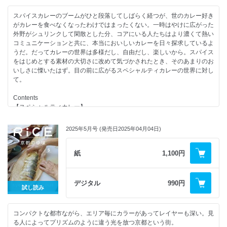
麹か゛息つ゛くテーフ゛ルへ。
●時空を超えた、酒に酔う。｜幻の桜
・コムアイ「世界のどこかでいただきます」
●湖魚ワンダーランド 琵琶湖の淡水魚文化をめぐる旅
乾杯は麹て゛もっと美味しく。
●ウイスキーの揺籠・スコットランド最前線
・藤田周「現代料理の人類学者のおゆうぎ」
スパイスカレーのブームがひと段落してしばらく経つが、世のカレー好き
●魚と器。
麹からヘ゜アリンク゛まて゛。
・かつてのスコッチキャピタルに聳え立つ革新的蒸留所｜The Port of
・遠藤京子「電影食堂 ~映画の中の料理考~」
がカレーを食べなくなったわけではまったくない。一時はやけに広がった
●魚を纏う。
韓国マッコリ・クロニクル
Leith Distillery
・田中開「焼酎ライナーノーツ」
外野がシュリンクして閑散とした分、コアにいる人たちはより濃くて熱い
●パリの小さな魚屋が挑む、氷なき革命｜VIOT
発酵するタイラント゛
・ウイスキーを愛する兄弟によるウイスキーを愛する人々への答え｜
・千葉雅也「美味礼賛」
コミュニケーションと共に、本当においしいカレーを日々探求しているよ
●カルチャーが育つ都市、ベルリンで魚文化を広める男。｜SAKANA
“ 古くて新しい” Txispaの麹か゛世界に認められるわけ
Dornoch Distillery
・弘中綾香「ごほうび飯に甘やかされたい!」
うだ。だってカレーの世界は多様だし、自由だし、楽しいから。スパイス
Berlin
世界の麹カルチャーのいま
・スコッチ文化に揺られて、若者はボトラーズの夢を見る。｜組嶽寛一朗
・蜷川実花「FOODHOLIC」｜松本まりか
をはじめとする素材の大切さに改めて気づかされたとき、そのあまりのお
●漁業先進国ノルウェーの目指す先
渋谷直角 漫画「たこ RICE」
●「ユネスコ」にも認定される豊かな食文化が根付く待ちへ 〜
・森山未來×竹花いち子「cook me」
いしさに慄いたはず。目の前に広がるスペシャルティカレーの世界に対し
●ノルウェーの海から、 おうちの食卓へ。 | namida
おいしい学校 平野紗季子 × 佐々木ひろこ氏
TSURUOKA FOOD JOURNEY
て。
●アメックスのビジネス・カードで広がる食とビジネスの可能性
連載 岸田繁
●FOR BETTER LIFE WITH FISH ~魚ライフがより豊かになるかもしれな
連載 山中瑶子
【連載】
Contents
い12の作品~
連載 コムアイ
・EDITOR’S NOTE #44
【スペシャルティカレー】
連載 藤田周
・吉本ばなな「ごはんの秘密」
連載 遠藤京子
・生江史伸「レストランの宇宙」
●私のスペシャルティ。
【連載】
2025年5月号 (発売日2025年04月04日)
連載 田中開
・加藤シゲアキ「サイドカー賛歌」
仲野太賀、スペシャルティカレーの極意を学ぶ
・EDITOR'S NOTE #43
連載 千葉雅也
・渋谷直角 漫画「たこ RICE」
藤原さくら×SAPPADU READY
・吉本ばなな「ごはんの秘密」
連載 弘中綾香
・平野紗季子「EDIBLE ACADEMY」
渡邉康太郎（takram）×バンダラランカ
紙
1,100円
・生江史伸「レストランの宇宙」
蜷川実花「 FOODHOLIC」 唐田えりか×ラーメン
・岸田繁「その皿はハーモニー」
●今日はカレー記念日。
・加藤シゲアキ「サイドカー賛歌」
峯崎ノリテル×竹花いち子「cook me」
・山中瑶子「yum yum 味の想い出」
TAPiR
・渋谷直角 漫画「たこ RICE」
・コムアイ「世界のどこかでいただきます」
nadi
・岸田繁「その皿はハーモニー」
デジタル
990円
試し読み
・藤田「現代料理の人類学者のおゆうぎ」
ADICURRY
・山中瑶子「yum yum 味の想い出」
・遠藤京子「電影食堂 〜映画の中の料理考〜」
ブラッスリードンピエール
・コムアイ「世界のどこかでいただきます」
・田中開「焼酎ライナーノーツ」
パラダイスアレー
・藤田周「現代料理の人類学者のおゆうぎ」
コンパクトな都市ながら、エリア毎にカラーがあってレイヤーも深い。見
・千葉雅也「美味礼賛」
大江カレー
・遠藤京子「電影食堂 ~映画の中の料理考~」
る人によってプリズムのように違う光を放つ京都という街。
・弘中綾香「ごほうび飯に甘やかされたい！」
●こんな夜にカレーがあれば。（あるよ）
・田中開「焼酎ライナーノーツ」