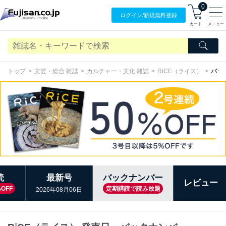
0
ログイン/
新規無料
登録
カート
メニュー
トップ
文芸・総合 雑誌
カルチャー・文化 雑誌
RiCE（ライス）
バッ
読
最新号
バックナンバー
レビュー
OFF
定期購読で読み放題
2026年08月06日