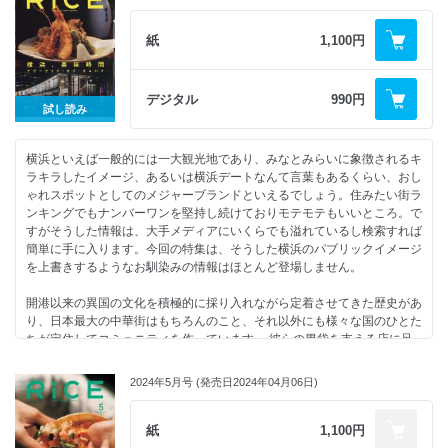
● 高橋メアリージュンの中央線辛辛ツアー
・黒木信作（黒木本店・尾鈴山蒸留所）
● タイ料理 阿佐ヶ谷 ピッキーヌ | 對馬流 南インド系辛口料理店 タリカロ
・仙波晃（泡盛倉庫）
● チョンプー森枝幹とタイをめぐる HOT & SPICYツアー
紙
1,100円
・牧野恵（しぇりークラブ）
● 対談 白根誠（蒙古タンメン中本・代表）×江口カン（映画監督/辛メータ
・杉本充
ー・代表）
・大西正紘（SWITCH COFFEE）
激辛シーンの重要人物が語る、“辛旨”の真髄
デジタル
990円
●最先端の卵ペアリング
試し読み
● なぜ人類は辛味にやみつきになってしまうのか？
山谷頼子（BAR燐光）× 藤井淳利（Don Bravo）× 千葉麻里絵
● 中華料理 辛味の表現学
●サービスとしてのBGMペアリングについて｜池崎茂樹（Wine Bar
● 古舘佑太郎の東京激辛中華探訪
alpes）
横浜といえば一般的には一大観光地であり、みなとみらいに象徴されるキ
湘聚・湖南菜館 | 貴州火鍋 | 尋味楽山
●YOUNG PARING CROSSTALK
ラキラしたイメージ、あるいは横浜デートなんて言葉もあるくらい、おし
● ガチで辛いガチ中華
矢﨑我久（Kabi）× 内野芹夏（Libertin）× 三浦思聞（Ukiyo）× 湯川怜奈
ゃれスポットとしてのメジャーブランドといえるでしょう。住みたい街ラ
翠雲｜龍艶閣
（髙崎のおかん）× 吉母力也（Le Doyenné）
ンキングでもナンバーワンを堅持し続けておりモテモテもいいところ。で
● 世界一辛い料理の国は 世界一幸せなのか
すがそうした情報は、大手メディアにいくらでも溢れているし検索すれば
唐辛子オンパレードなブータン料理に、下田画伯が舌鼓を打つ ｜
第二特集 ノンアルの時代が到来！
簡単に手に入ります。今回の特集は、そうした横浜のパブリックイメージ
LASORA
●長 愛莉（Kabi）に教えてもらうノンアルコールドリンクのこれから
を上書きするようなお馴染みの情報はほとんど登場しません。
● 一瞬でモンゴルにトリップ！ 本場の味を召し上がれ | 草原の料理 スヨ
●日本のノンアル、オーバービュー
リト
●バーテンダーと蒸留家が考えるこれからのノンアルコール｜一場鉄平＆
開港以来の異国の文化を積極的に採り入れながら定着させてきた歴史があ
● 浅草裏路地午前10時、コリアンストリートでテグタンスープを。 | 金燈
赤坂真知
り、日本最大の中華街はもちろんのこと、それ以外にも様々な国のひとた
園
●ノンアルコールドリンクレシピ
ちが定住してコミュニティを作っています。 彼らの胃袋を支える店に足
● いつ何時でもそばにいてほしい 人類と辛い調味料の関係性 | 岡根谷美里
・Polyphony
を踏み入れると、異国の本場の味に出会うことができる。さらには老舗の
● HOT & SPICY GIFT から～い！ しびれる～！ うまい！ お取り寄せ
・麻生要一郎
喫茶店や料理店、ディープな酒場など…地元民がこっそり通う知られざる
● 料理人たちが考えた 辛くておいしいレシピ
2024年5月号 (発売日2024年04月06日)
・enso
名店もたくさんある。もちろん勢いのある新店も続々誕生しており、それ
・和の辛さ / 脊戸壮介
・Maruta
らが徒歩圏内に密集しているのでハシゴするのも最高に楽しい…。そう横
「カンパチの柚子胡椒じめ きゅうりと大根とかんずり」
●ノンアルが楽しい店 KOKE
浜は世界的にも稀有でカオスな食都なのです。普段あまりメディアの表に
紙
1,100円
「カツオのたたき 和がらしとフランボワーズ」
●秋の夜長に、もう一杯いかがですか。STUDIO MULE
出ない、アザーサイド・オブ・ヨコハマにようこそ 。