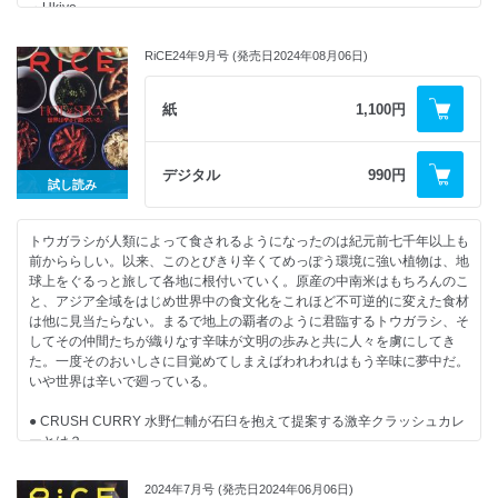
・Ukiyo
・平野紗季子「EDIBLE ACADEMY」
●田中開「焼酎ライナーノーツ」
・蜷川実花「FOODHOLIC」｜松下洸平
・SOWER
・岸田繁「その皿はハーモニー」
●千葉雅也「美味礼讃」
・アオイヤマダ×竹花いち子「cook me」
・nokishita 711（液体料理）
・門脇麦「麦と素材」
●マキヒロチ 漫画「人間ペアリング」
RiCE24年9月号 (発売日2024年08月06日)
●PAIRING CROSSTALK 千葉麻里絵（EUREKA!）×大越基裕（An Di）
・コムアイ「世界のどこかでいただきます」
●弘中綾香「ごほうび飯に甘やかされたい！」
日本のペアリングシーンを牽引する二人のトップソムリが初対談！
・水樹奈々「RiCE RADIO ~ほうたれ~」
●蜷川実花「FOOD HOLIC」
●稀代の文筆家、異才たちが最新ペアリングの言語化に挑む！
紙
1,100円
・遠藤京子「電影食堂 ~映画の中の料理考~」
●アオイヤマダ×竹花いち子「cook me」
・加藤シゲアキ×abysse
・田中開「焼酎ライナーノーツ」
・鈴木ジェロニモ×ag
・千葉雅也「美味礼賛」
・稲田俊輔×MAEN sake pairing restaurant
・マキヒロチ 漫画「人間ペアリング」
デジタル
990円
試し読み
●ペアリングってなんだ？
・弘中綾香「ごほうび飯に甘やかされたい!」
ワインと日本酒で考える、食べながら飲むことの文化史 | ワダヨシ
・蜷川実花「FOODHOLIC」｜ファーストサマーウイカ
●ホームパーティーペアリング
・アオイヤマダ×竹花いち子「cook me」
トウガラシが人類によって食されるようになったのは紀元前七千年以上も
・ワインとチーズ LAMMAS
前かららしい。以来、このとびきり辛くてめっぽう環境に強い植物は、地
・ワインとパン チェスト船堀
球上をぐるっと旅して各地に根付いていく。原産の中南米はもちろんのこ
・シメのリゾットとパスタ nerisa
と、アジア全域をはじめ世界中の食文化をこれほど不可逆的に変えた食材
●カジュアルなペアリングは“持ち込み”から
は他に見当たらない。まるで地上の覇者のように君臨するトウガラシ、そ
タイ東北 モーラム酒店
してその仲間たちが織りなす辛味が文明の歩みと共に人々を虜にしてき
●未知なる感覚に出会える場所へ
た。一度そのおいしさに目覚めてしまえばわれわれはもう辛味に夢中だ。
・枯朽
いや世界は辛いで廻っている。
・髙崎のおかん
・nano
● CRUSH CURRY 水野仁輔が石臼を抱えて提案する激辛クラッシュカレ
・マツシマ
ーとは？
・宇田津鮨
● 夏に食べたい！ HOTなカレー紹介
●NO'AGE concentré 井谷さんのカクテルペアリングを目指して静岡へ
● 表面張力 | シバタヤヌ | ワラエリヤ
●ドリンク起点のペアリング考｜柿崎至恩（Salmon & Trout）
2024年7月号 (発売日2024年06月06日)