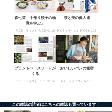
森七菜「手作り餃子の極
茶と美の偉人達
意を学ぶ」
RiCE（ライス） RiCE No.19
RiCE（ライス） RiCE No.15
プラントベースフードが
おいしいパンの秘密
くる
RiCE（ライス） RiCE No.14
RiCE（ライス） No.13
この雑誌の読者はこちらの雑誌も買っています！