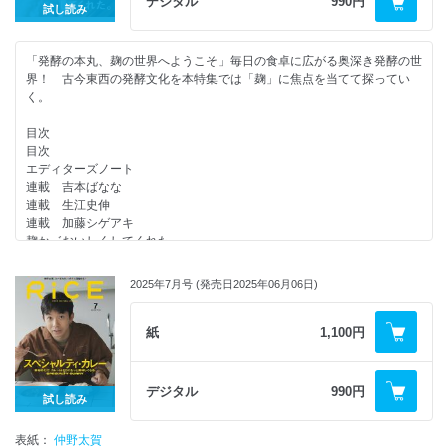
デジタル
990円
・平野紗季子「EDIBLE ACADEMY」
・嘉之助蒸溜所
試し読み
・Melograno
UMITO FISH GUIDE
・岸田繁「その皿はハーモニー」
・火の神蒸溜所
・Trattoria Dai Paesani
●東京、魚クルーズ
・山中瑶子「yum yum 味の想い出」
・小牧蒸溜所
・TARANTELLA da luigi
江戸前 いさ美寿司 / 魚熊鮮魚店と立ち飲み ぼてふり / 魚谷 / いわし料
・コムアイ「世界のどこかでいただきます」
「発酵の本丸、麹の世界へようこそ」毎日の食卓に広がる奥深き発酵の世
●ウイスキーを愛する人の言葉
・PepeRosso
理の店 味楽/ すみさわ / 里の宿 / Maille / Cafe&Bar Delight / 小酔理や 懐
・藤田「現代料理の人類学者のおゆうぎ」
界！ 古今東西の発酵文化を本特集では「麹」に焦点を当てて探ってい
●常陸野の自然と歴史が育む、ここにしかないウイスキー｜八郷蒸溜所
・OSTERIA SELVAGGINA
新 / うまか亭 酒々 / はなふさ / ら京 / 江戸前 芝浜
・遠藤京子「電影食堂 〜映画の中の料理考〜」
く。
●目指すのは、魂を揺さぶるウイスキー｜キリン富士御殿場蒸溜所
・Osteria buono
●鰻は串で｜鰻 味治
・田中開「焼酎ライナーノーツ」
●今の自分のためではない 未来のためのウイスキー｜イチローズモルト
・Elio Locanda Italiana
●質問！ なんで魚好きなんですか？
・千葉雅也「美味礼賛」
目次
●明日を迎えるための、音楽とウイスキー｜小川彩佳
・byebyeblues TOKYO
●エキチカより、サカナチカ？ 近くに住みたくなる魚屋。
・弘中綾香「ごほうび飯に甘やかされたい！」
目次
●Music for Whisky ウイスキー時間を極上にする、音楽案内
・Sala Degustazione
魚隆 / 魚桂 / sellfish.
・蜷川実花「FOODHOLIC」｜沢尻エリカ
エディターズノート
・長谷川直哉（LISTEN）
●対話 イタリア料理の真髄はどこにあるのか？
●自分でつくる、握り寿司・巻き寿司 週末おうち寿司のすゝめ｜スシーラ
・峯崎ノリテル×竹花いち子「cook me」
連載 吉本ばなな
・栗田泰教（BAR星くず）
奥野木隆介（da olmo）×古澤一記（OLTREVINO）
ンス
連載 生江史伸
・原雅明
●パスタが生まれる場所。アリアナ・オッキピンティを訪ねてシチリア
●秋魚日和｜清藤洸希（枯朽）
連載 加藤シゲアキ
・加藤成順（MIZ）
へ。
●きれいに食べる｜向坂くじら
麹か゛おいしくしてくれた。
・「アートベッグとへしことレコード」 高橋久美子
●粋なパスタの食べ方を学べる12の映画
●魚の目利きたち。
見つめてみよう、麹のこと。
●Tokyo Bar Wandering さすらう夜
西山慎一郎（ブイプラス）×木村良平（木村食堂）
山治 / カネナカ水産
麹ってなんた゛? ワタ゛ヨシ
・oasis
●魚デスティネーションへ。
2025年7月号 (発売日2025年06月06日)
LINNE 今井翔也か゛見据えるサケの未来と現在地
・梟
魚籠屋 / 日本料理うすだ / もとんとこ / 鮨しゅんじ
麹と人の営為
・BAR FOUR VALLEY
【連載】
●魚を巡る概況
FIY-Ferment It Yourself!
紙
1,100円
・Bar Leaf
・EDITOR'S NOTE #46
●対談 回転寿司から考える、海と魚のこと。｜生江史伸（レフェルヴェ
麹とひらく調味料フロンティア
・Dimples
・吉本ばなな「ごはんの秘密」
ソンス）×石橋匡光（三崎恵水産）
麹、どう食べる？
●角瓶の夜。〜大阪、ウイスキーラプソディ〜
・生江史伸「レストランの宇宙」
●新しい漁村づくりで人の流れを。 対馬で見据える今後の10年｜銭本慧
麹はライフハック。
・おくだ
・加藤シゲアキ「サイドカー賛歌」
デジタル
990円
●小坂薫平という生き方。
試し読み
麹て゛醸す、心身と食卓
・yacipoci
・渋谷直角 漫画「たこ RICE」
●魚たちが告げる、気候のうつろい。定置網漁師と海を読む。
麹とメンタルヘルス
・北浜ハイボール ハマ
・岸田繁「その皿はハーモニー」
●小さな漁港の小さな魚 | 下園薩男商店
表紙：
「発酵ツーリス゛ム東海」リホ゜ート
仲野太賀
・高橋商店
・山中瑶子「yum yum 味の想い出」
●里海を取り戻す。海に森を育てるシーベジタブルの挑戦