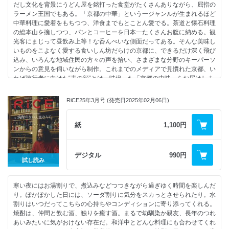
だし文化を背景にうどん屋を銘打った食堂がたくさんありながら、屈指の
・蜷川実花「FOODHOLIC」｜福士蒼汰
the MANDA
・千葉雅也「美味礼賛」
ラーメン王国でもある。「京都の中華」という一ジャンルが生まれるほど
・峯崎ノリテル×竹花いち子「cook me」
こんの
・弘中綾香「ごほうび飯に甘やかされたい!」
中華料理に愛着をもちつつ、洋食までもとことん愛でる。茶道と懐石料理
氵（さんずい）
・蜷川実花「FOODHOLIC」｜神尾楓珠
の総本山を擁しつつ、パンとコーヒーを日本一たくさんお腹に納める。観
PAVONE INDIANO
・峯崎ノリテル×竹花いち子「cook me」
光客にまじって昼飲み上等！な呑んべいな側面だってある。そんな美味し
神田まつや
いものをこよなく愛する食いしん坊だらけの京都に、できるだけ深く飛び
●TYON To The Unknown Zone
込み、いろんな地域住民の方々の声を拾い、さまざまな分野のキーパーソ
●2025: A Curry Odyssey
ンからの意見を伺いながら制作。これまでのメディアで見慣れた京都、い
久慈咖喱（北海道・岩見沢市）
わば旅行者に向けた“表の顔”とは一味違った「京都の中味」をお届けしま
巡るインド（千葉県・いすみ市）
す。
あしたの箱（神奈川県・真鶴町）
CAFE INDIA こうこうとう（福岡県・大牟田市）
RiCE25年3月号 (発売日2025年02月06日)
Contents
ヨダレカレー（熊本県・熊本市）
【京都の中味】
●名古屋、インド料理4つの熱源。
紙
1,100円
spice & cafe imairo.
⚫︎kyoto foodscape×祷キララ
too much india
大黒屋鎌餅本舗、ゑびや、JAZZ SPOT YAMATOYA、才
Patsu Curry
⚫︎呑兵衛・食いしん坊のための京都案内
デジタル
990円
HOTEL AUTHENTIC
試し読み
⚫︎宮下拓己が手がける京都のフードカルチャーの新たな震源地 Com-ionと
●Curry aBu 京都、愛憎が生んだモダンインドレストラン
は一体なんだ？
●銀嶺 スパイスの果てに出会う、 いつものトンコツカレーライス。
⚫︎DIVE into KYOTO アウトサイダーは、いかに京都に飛び込むか？
●スペシャルティカレーの真髄 新宿中村屋
寒い夜にはお湯割りで、煮込みなどつつきながら過ぎゆく時間を楽しんだ
TAREL、パルメラ、yúgue
●鍵となる素材に拘ったカレーを徹底解剖
り。ぽかぽかした日には、ソーダ割りに気分をスカっとさせられたり。水
⚫︎美しい酒の肴図鑑
《水》spice kitchen moona
割りはいつだってこちらの心持ちやコンディションに寄り添ってくれる。
京都ならではの粋な酒の肴17店
《塩》カレーレストランシバ
焼酎は、仲間と飲む酒、独りを癒す酒。まるで幼馴染か親友、長年のつれ
⚫︎今夜、食事はバーでいかがですか。｜酒陶 桺野
《ココナッツ》カラピンチャ
あいみたいに気がおけない存在だ。和洋中とどんな料理にも合わせてくれ
⚫︎町寿司｜寿し さか井
《たまねぎ》and CURRY