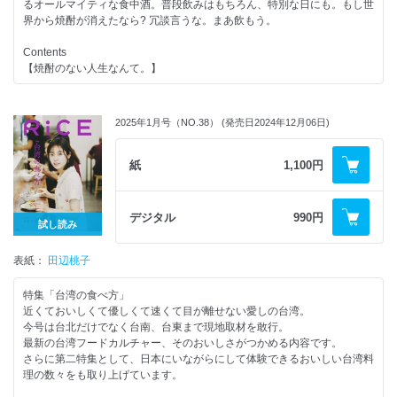
るオールマイティな食中酒。普段飲みはもちろん、特別な日にも。もし世
⚫︎町餃子｜ミスター・ギョーザ
《海鮮》3丁目のカレー屋さん
界から焼酎が消えたなら? 冗談言うな。まあ飲もう。
⚫︎大宮に染まりたい。
《羊肉》すぱいす
TAKI/焚、ふる里、壺味、酒房 京子、wuu/四月物語、かふー、okute、
●SPICE TASTING CONFERENCE
Contents
RUTUBO 第2燻製工場
チキンカレー SHIVA CURRY WARA
【焼酎のない人生なんて。】
⚫︎左京区という小宇宙。
チャナマサラ HUBACHAR
まほろば、寝台船、watoto
カジキマグロのカレー MAROLOGA Bhavan
●LIFE WITH SHOCHU
⚫︎一乗寺の横顔 by koen
●未来のカレーをもっとおいしく。｜水野仁輔
又吉直樹×秘蔵（押上）
⚫︎京都クラシックス 地元の人々が通う特別な日常の味
2025年1月号（NO.38） (発売日2024年12月06日)
●スパイス生産地の現在は?｜樋口実沙
井桁弘恵×中村屋（大井町）
グリルはせがわ、やっこ、祇園饅頭工場店、珈琲の店 雲仙
●モダンインディアン現地レポート：伝統と革新の最前線｜カレー哲学
若松徹幹×嚔（渋谷）
⚫︎開化堂･八木隆裕が通う京都のおいしい日常食。
●カシミール地方を訪ねる。｜在本彌生
マックス・ハウゼガ×Home
紙
1,100円
ぎをん森幸、Sin -Dining&Bar-、近幸、ALLOUNENO
●HOME MADE CHAI CLUB with 相川茉穂 & 吉池浩美（mimi lotus）
●くどうれいん「焼酎と人生」
⚫︎若き料理人、京都で育つ。
●[CIMI restorant]が提案する野菜の副菜 カレーライフをスペシャルにす
●焼酎とマジな恋をするための指南書
中川寛大（cenci）、田中涼介（祇園さゝ木）、三浦真央子
る名脇役
●焼酎の受容 いま・むかし・これから
デジタル
990円
⚫︎特別エッセイ「パン屋再襲撃!?」｜吉川潤（ex. LAND）
試し読み
●NEXT SHOCHU AWAMORI COLLECTION 2025
⚫︎京都の野菜と肉｜ikat
野村空人×山口歩夢×一場ちひろ×佐々木香織
⚫︎伝承され続ける川魚文化〜京都の地で受け継がれること400年、［和旬
【連載】
表紙：
●みんなで沼ろう☆蔵元推し活ガイド
田辺桃子
保莉］に訊く魚割烹の流儀〜
・EDITOR'S NOTE #41
南貴之（寄）→松露酒造、中村酒造場
⚫︎ 液体文化がうまれる場所へ。
・吉本ばなな「ごはんの秘密」
もみ（かまびす）→柳田酒造、大山甚七商店 テチュー（嚔）→黒木本
特集「台湾の食べ方」
STYLE COFFEE、カクテルスタンド フレく
・生江史伸「レストランの宇宙」
店、渡邊酒造場
近くておいしくて優しくて速くて目が離せない愛しの台湾。
⚫︎月桂冠と京都
・加藤シゲアキ「サイドカー賛歌」
長愛莉（Kabi）→富田酒造場
今号は台北だけでなく台南、台東まで現地取材を敢行。
京極スタンド、おこぶ北淸
・渋谷直角 漫画「たこ RICE」
布施知浩（ごち惣家）→天草酒造
最新の台湾フードカルチャー、そのおいしさがつかめる内容です。
⚫︎京都でいきる。
・平野紗季子「EDIBLE ACADEMY」
●白石酒造に魅せられている人たち。
さらに第二特集として、日本にいながらにして体験できるおいしい台湾料
韓千帆･平田基、辻󠄀和金網
・岸田繁「その皿はハーモニー」
太田久人（ヴィナイオータ）/嶋田寛元（どちゃく）
理の数々をも取り上げています。
⚫︎僕たちのリアル京都土産
・門脇麦「麦と素材」
●みんなが魅せられている 白石酒造の今。
⚫︎KYOTO SUBURBIA 京都北部・丹後エリアで巻き起こる食の革命 その