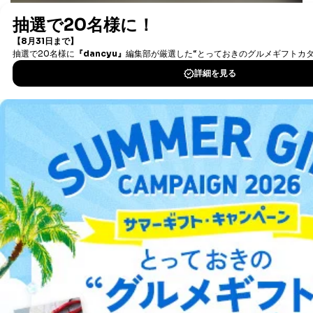
最新号〜バックナンバーまで7000冊以上の雑誌
（電子
書籍）が無料で読み放題！
タダ読みサービス
を楽しもう！
DOWNLOAD FOR IOS
DOWNLOAD FOR ANDROID
ご利用方法はこちら
総合案内
アフィリエイト
採用情報
プレスリリース
お問い合わせ