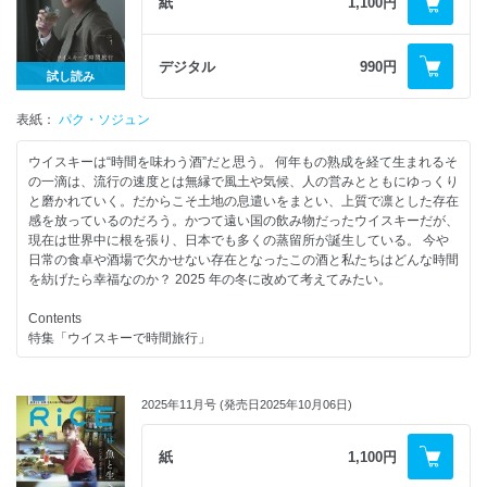
・森一起
美味しくいただくための ジビエ入門
紙
1,100円
●PASTA LOVE♡純恋レシピ（ハイウェイ）
●キリンビールはなぜクラフトビールを造るのか？
・工藤司
・ジビエ鳥獣図鑑
●Pasta to GO! お弁当に合うパスタレシピ（75foods）
●熟成ビールへの挑戦 紡ぎ継がれる豊かな味わい|箕面ビール
・孫明雅
・狩猟について
●今夜はショートパスタで一杯 21時のマッケローニクラブ
●全ては川越の畑から。
・全敞一
・世界で食べ継がれてきたジビエ
デジタル
990円
・にほん酒や
“Beer Beautiful”な日常を届ける | COEDO BREWERY
試し読み
●冷麺クロニクル 〜スープと麺が辿った道〜
●WORK ON THE WILD SIDE ローカル・ジビエの新しい新しい担い手た
・スパイス飯店
●至高の一杯を求め、京阪ビール行脚。
●民藝の父・柳宗悦と朝鮮工芸〜「用の美」と韓国食の精神〜
ち
・菱田居酒場
・夢詠ミ
表紙：
●檸檬の日々 唐田えりかとほりにしニューレモン
・佐藤想留（KOKI）×山口斗真
パク・ソジュン
・local du club
・マルホ酒店
●いつものレシピ 日々韓食
・石巻顕（罠ブラザーズ/song）
●AC HOUSE 黒田敦喜のミッドナイト・ペペロンチーノ
●後進たちが敬愛する“ダボマス”の旅路 | ダボス
・醬と生きる。 | 阿部こずえ(Paryo)
・宮脇浩樹（バダスビアベース）
ウイスキーは“時間を味わう酒”だと思う。 何年もの熟成を経て⽣まれるそ
●山の釣り人のパスタ（東カワウソ）
●ビアホールの頂点は、浅草観音裏にある。| 正直ビアホール
・手の味がするパンチャン | 山下涼生
・アナ イエンセン（ishinoko）×吉田さくら
の⼀滴は、流⾏の速度とは無縁で⾵⼟や気候、⼈の営みとともにゆっくり
●MY BEST PASTA 店で味わった衝撃の一皿、家で愛する日常の一皿
●GOOD DAY, GOOD BEER 朝、昼、夜と。いつもビール日和な店4選
・涼を呼ぶ水キムチ、夏の麺 | 中島慧
●GIBIER AT HOME
と磨かれていく。だからこそ⼟地の息遣いをまとい、上質で凛とした存在
・鳥羽周作
・PiPo
・家でジビエが食べたくて。
感を放っているのだろう。かつて遠い国の飲み物だったウイスキーだが、
・山崎由貴
・BONET
・猪ときのこの水餃子 | 吉春
現在は世界中に根を張り、⽇本でも多くの蒸留所が誕⽣している。 今や
・小川正見
・AFTER SCHOOL BREWERY
【連載】
・鹿のボルシチ | bouillon
⽇常の⾷卓や酒場で⽋かせない存在となったこの酒と私たちはどんな時間
・Ryu
・The Cat & Cask Tavern
・EDITOR'S NOTE #48
●GOLDEN LIFE | アウトドアスパイス ほりにし×山田杏奈
を紡げたら幸福なのか？ 2025 年の冬に改めて考えてみたい。
・在本彌生
●“醸熱地帯”で一期一会の体験を。| YONAYONA TOKYO BREWERY
・吉本ばなな「ごはんの秘密」
●うつくしい肉屋 | 濵村亮治
・山田由梨
・生江史伸「レストランの宇宙」
●The TASTE of BEAR
Contents
・GG佐藤
・加藤シゲアキ「サイドカー賛歌」
・宮川仁司（信州山肉プロジェクト）
特集「ウイスキーで時間旅行」
●MY ALL-TIME FAVOURITE PASTA
第二特集 ノンアル低アル絶賛進化中! 今ここから、次なる時代へ。
・渋谷直角 漫画「たこ RICE」
・藤木徳彦（オーベルジュ・エスポワール）
・杏花 「アリエッタのカルボナーラ」
・平野紗季子 EDIBLE ACADEMY
●搾り、狩り、彫る。 | 渡辺北斗
●対談 パク・ソジュン×黒木信作（黒木本店/尾鈴山蒸留所）
・長塚健斗（WONK） 「キャンティのバジリコ」
●ALCOHOL-FREE BEER PARTY (柿崎至恩×園田智子×橋本一彦×桜井鈴
・岸田繁「その皿はハーモニー」
●熊鍋で会えたら。 | 比良山荘
●WHISKY LOVERS
・谷口菜津子 「あの日食べたヴェスヴィオ」
茂)
2025年11月号 (発売日2025年10月06日)
・山中瑶子「yum yum 味の想い出」
●ジビエ缶詰が拓く、未来の食とは？ | 東洋製罐グループ×辻調理師専門学
・濱家隆一（かまいたち）× サントリーラウンジイーグル
●あのパスタに呼ばれて
●“酔わない時間”も、嗜む時代をつくる。クラフトノンアルの現在地
・コムアイ「世界のどこかでいただきます」
校
・伊藤亜和 × シェルター
・ここにしかない料理を。湯河原からはじまる第二の食卓 Pappa Verde
・CAN-PANY
・藤田周「現代料理の人類学者のおゆうぎ」
●はじめましての"美味しい”を知る ジビエの入り口
●今日はちょっと、スペシャルなハイボールを。
紙
1,100円
・休日はエレガントにパスタを。（アントニオ/エル ビステッカーロ デイ
・HOLON
・遠藤京子「電影食堂 ~映画の中の料理考~」
・BISTROT L'adret
・TABAC
マニャッチョー二）
・SOURISE