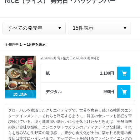
RiCE（ライス） 発売日・バックナンバー
全48件中
1 〜 15 件を表示
2026年9月号 (発売日2026年08月06日)
紙
1,100円
デジタル
990円
試し読み
グローバルを意識したクリエイティブで、世界を席巻し続ける韓国のエン
ターテインメント。それらと呼応するように、韓国の食シーンも熱狂を帯
び続けている。淡く滋味深い味わいに心を落ちけたかと思えば、発酵由来
の深い旨味や酸味、ニンニクやトウガラシのアディクティブな刺激、それ
らを包み込む生野菜の清涼感…。豊かな食文化が土台に築かれる街場の飲
食店は非常にハイレベルで、アップデートを続けるファインダイニングの