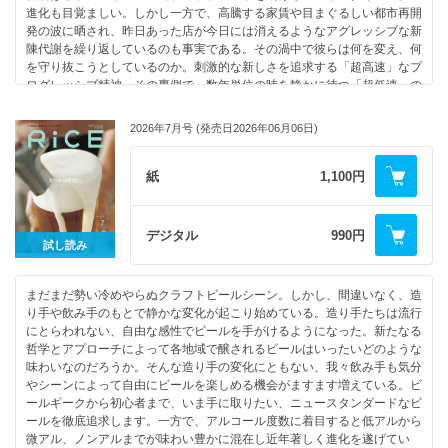
進化も目覚ましい。しかし一方で、高騰する家賃や目まぐるしい都市再開
発の波に晒され、昨日あった店が今日には消えるようなアグレッシブな新
陳代謝を繰り返しているのも事実である。その渦中で彼らは何を変え、何
を守り抜こうとしているのか。刺激的な新しさを追求する「超高速」なプ
ログレッシブ精神。その裏側で、数年単位の時を静かに待つ「超低速」の
発酵文化や、손맛（ソンマ）と呼ばれる手の味のプリミティブな感触。相
反する二つの速度が交差する地点は一体どこにあるのだろう？情報の表層
2026年7月号 (発売日2026年06月06日)
を掬うエリアガイドではなく、激流の中に漂う「変わらないもの」への渇
望と、進化の先にある普遍的な食の美意識を求めて、RiCE編集部はソウ
ル・済州・釜山・そして日本各地へと、その精神の源流を辿る旅に出まし
紙
1,100円
た
Contents
デジタル
990円
試し読み
特集「韓国を味わう。」
●ソンマッてなんだ?
まだまだ勢い冷めやらぬクラフトビールシーン。しかし、間違いなく、造
・7thDoor
り手や飲み手のもとで静かな変化が起こり始めている。造り手たちは流行
・トアムゴル
にとらわれない、自由な感性でビールを手がけるようになった。新たなる
・スヒャンホープ
哲学とアプローチによって各地域で醸されるビールはいったいどのような
●WILDDUCK & CANTEEN in SEOUL よく働き、よく食べ、よく遊ぶ。解
味わいなのだろうか。そんな造り手の変化にともない、我々飲み手も気分
放村と延禧洞から見えたソウルの日常
やシーンによって自由にビールを楽しめる機会がますます増えている。ビ
・Orso Rspressobar
ールギークから初心者まで、いま手に取りたい、ニュースタンダードなビ
・ノクウォンサムパブ延禧店
ールを徹底追求します。一方で、アルコール度数に着目すると低アルから
・DARK EDITION COFFEE
微アル、ノンアルまでが味わい豊かに混在し近年著しく進化を遂げてい
・トト