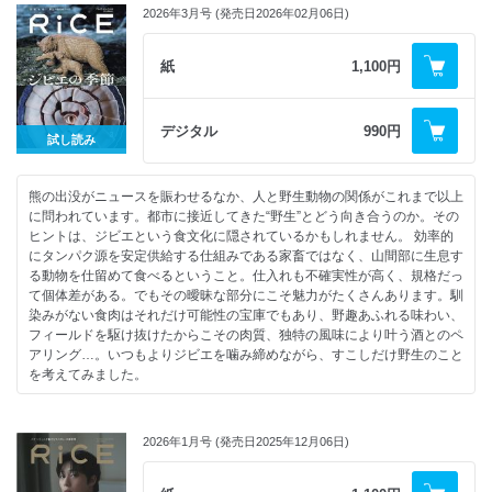
●地元を諦めないためのビール| PIRONO BEER
2026年3月号 (発売日2026年02月06日)
・DoDo Bar
●”食べられなかった”レモンパスタの残像 飯豊まりえ
●京都のローカルで息づくイギリスのビターとパブ文化。| Bighand Bros.
・ASASI
●Pasta,Anytime いつでもパスタがあればうまくいく。
Beer
●鍾路でオンマに会う
・タフな１日を乗り切るための、豪快朝パスタ（Cadota）
紙
1,100円
●BREWERY FAMILY TREE 日本醸造家系図
・MAGARI
・サンデイズフードの ウィークデイ・パスタランチ（sundaysfood）
●新世代ブルワー二人が見据えるこれからのビール
・ジャンスポッサム
・休日のブランチ、公園みたいなキッチンで。（高松遼平）
森田文弥（Interplay Brewing） × 若井真之介(Field Ales)
・トゥンスンネ
・みんなで食べる時のこと。（トラットリア シチリアーナ・ドンチッチ
デジタル
990円
●ビールラバーが推す！ 今、本当に飲みたいBEER GUIDE
・ソウル食品
試し読み
ョ）
●最初の一杯で終わらない 酸っぱいビールとの出会い
●故郷として歩く、はじめてのヨス
・ゆっくり火を入れ、夜を待つ。（ジロトンド）
SENNE×円井わん
●東洋のハワイ・チェジュ 女性たちの食卓へ。
●コペンハーゲン、イージーパスタとの邂逅（OSTERIA 16）
●ビールでアペロしよ！
●RiCE 編集部員の韓食巡遊記
熊の出没がニュースを賑わせるなか、人と野生動物の関係がこれまで以上
●FLOUR,WATER&HANDS 粉と水と、手があれば（igora） 写真=川内
・CHEZ RONA
に問われています。都市に接近してきた“野生”とどう向き合うのか。その
倫子
・titoten
ヒントは、ジビエという食文化に隠されているかもしれません。 効率的
●GUIDA BASE ALLA PASTA パスタの基礎知識
●今宵も晩酌はビールで。| cate 広告
第二特集 日本の韓国へ。
にタンパク源を安定供給する仕組みである家畜ではなく、山間部に生息す
●パスタ・パーツ解体新書
●Historical Beer〜ヒストリカルビールを巡る。〜
る動物を仕留めて食べるということ。仕入れも不確実性が高く、規格だっ
・平雅一（Don Bravo）
・ラガーの鼓動を聴け！（Prague, CZECHIA & Munich, GERMANY）
●日本最古のコリアンタウン、鶴橋を食べる。
て個体差がある。でもその曖昧な部分にこそ魅力がたくさんあります。馴
・井上雄一（スポルカチョーネ）
・ ラオホビールがオリジナルである理由｜Schlenkerla(Bamberg,
・よあけ食堂
染みがない食肉はそれだけ可能性の宝庫でもあり、野趣あふれる味わい、
・渡辺康啓（Cibo e Gino）
GERMANY)
・ロックヴィラ
フィールドを駆け抜けたからこその肉質、独特の風味により叶う酒とのペ
・東山広樹（餃子の肉太郎）
・ベルギービールな生き方の男たち|De Glazen Toren(Erpe-Mere,
・参鶏湯 人ル
アリング…。いつもよりジビエを噛み締めながら、すこしだけ野生のこと
●麺に拘るなら一度は使ってみたい。上質なパスタ「マンチーニ」で叶え
BELGIUM)
●我が家のわかめスープは 国境もジャンルも越えて | Le Chozen
を考えてみました。
る 小麦の香りを味わうパスタレシピ
・ロンドンの歴史とクラフトの幸運な巡り合い|The Kernel
●海峡越しに韓国を望む 老舗焼肉店の美学 | 千代町玄風館
●Choose Life,Choose a special olive oil.（FUKAMI Olive Farm）
Brewery(London, United Kingdom)
●母の味を三河島で伝える | オアシス
Contents
●Play Tools and Colours! パスタは愛着のある道具で作ろう。
●100年後のヒストリカルビールへ。
●あの人に聞きたい! 日本で出会った偏愛韓国料理店。
特集「ジビエの季節」
（mehishiba）
2026年1月号 (発売日2025年12月06日)
「常陸野ネストビール」が見据えるクラフトビール像とは？
・紺野真
●Modern Craft & Product for Pasta パスタのための名品たち。（MA
●”ウイスキーが再びクールになったように ビールにもサイクルがある”
・YonYon
●「いただきます」と「ごちそうさま」 文=北尾トロ
STORE）
ロビン・オッタウェイ(Brooklyn Brewery)