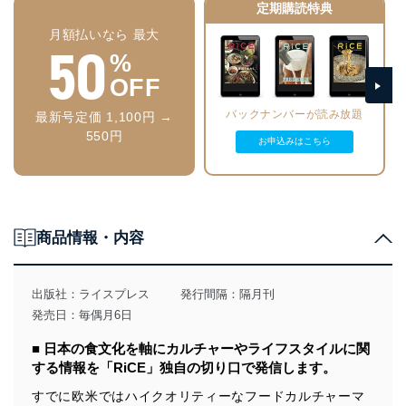
Bow/バー曇天/元町マチルダ/ダイニングバーYOU
●門脇麦「麦と素材」
定期購読特典
エルカラコル/メキシポン/BAJA/TACOS Shop IKEJIRI
● 横浜、夜の嗜み方 新保隆二（SDN）×くねこ
●コムアイ「世界のどこかでいただきます」
・LOCAL TACOS SHOP GUIDE
月額払いなら 最大
● 横浜で朝食を。
●水樹奈々「RiCE RADIO ～ほうたれ～」
50
メシカ/TACOS PEPE/TaTTa TACOS/La taco/OBBLi/TAQUERIA LA
朝の横浜はちょっと知らない顔をしている
●遠藤京子「電影食堂 ～映画の中の料理考～」
%
FONDA/ハルディン/MASACASATACOS/la fonda
● 老舗時間
●田中開「焼酎ライナーノーツ」
ELPURP/メキシコ料理 ロシータ
OFF
割烹蒲焼わかな/登良屋/洋食キムラ/荒井屋/ウチキパン/三吉橋小嶋屋
●千葉雅也「美味礼讃」
・沖縄タコス小史
● 横浜いい旅・地元気分！
●マキヒロチ 漫画「人間ペアリング」
チャーリー多幸寿/セニョールターコ/パーラー・タコス・タコス/FAB
バックナンバーが読み放題
地元愛溢れるハマっ子が案内するディープな横浜ベストプラン
最新号定価 1,100円 →
●弘中綾香「ごほうび飯に甘やかされたい！」
MART/el comal
● YOKOHAMA SOUVENIRS
550円
●アオイヤマダ×竹花いち子「cook me」（新連載）
・HOBO TACOS 星穣のTACOS LESSON
お申込みはこちら
ハマの風を感じる、バラエティに富んだお土産
・Chef’s Tacos
● YOKOHAMA OTHERSIDE
［orby］紺野真が考えるタコス
港湾労働のまちで異文化を味わう
出張料理人 岸本恵理子が考えるタコス
写真＝ホンマタカシ 文＝佐野亨
［繁邦］青木虎太郎が考えるタコス
・古屋大和、リアルなタコスを知る男|Tacos 3Hermanos
商品情報・内容
・MEXICO NOW メキシコ現地レポート
【連載】
リアルタコスを巡る冒険
●EDITOR’S NOTE #35
・北米をまたにかけタコスを食べ尽くせ！「タコス狂いの変な女」と呼ば
●吉本ばなな「ごはんの秘密」
れて|ユリネーター
出版社：
ライスプレス
発行間隔：隔月刊
●生江史伸「レストランの宇宙」
・TACOS ODYSSEY|tonotype
●加藤シゲアキ「サイドカー讃歌」
発売日：毎偶月6日
●渋谷直角 漫画「たこ RICE」
第二特集 テキーラ&メスカルの楽しみ方
●岸田繁「その皿はハーモニー」
■ 日本の食文化を軸にカルチャーやライフスタイルに関
●門脇麦「麦と素材」（新連載）
する情報を「RiCE」独自の切り口で発信します。
【連載】
●コムアイ「世界のどこかでいただきます」（新連載）
・EDITOR’S NOTE #34
●水樹奈々「RiCE RADIO ～ほうたれ～」
すでに欧米ではハイクオリティーなフードカルチャーマ
・吉本ばなな「ごはんの秘密」