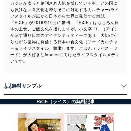
●遠藤京子「電影食堂 ～映画の中の料理考～」
ガジンが次々と創刊され人気を博している中、どの国に
・生江史伸「レストランの宇宙」（新連載）
●田中開「焼酎ライナーノーツ」
も負けない食文化を誇りそこに対応するカルチャー/ライ
・加藤シゲアキ「サイドカー讃歌」
●マキヒロチ 漫画「人間ペアリング」
・渋谷直角 漫画「たこ RICE」
フスタイルが広がる日本から世界に発信する雑誌
●弘中綾香「ごほうび飯に甘やかされたい！」
・平野紗季子「EDIBLE ACADEMY」
●蜷川実花「FOODHOLIC」（山本舞香×そば）
『RiCE』が2016年10月に創刊。『RiCE』はもちろん日
・岸田繁「その皿はハーモニー」（新連載）
●川内倫子×竹花いち子「cook me」
本の主食、ご飯文化を指しますが、小文字「i」（アイ）
・水樹奈々「RiCE RADIO ～ほうたれ～」
が示す通り日本のアイデンティティーであり、大切に守
・遠藤京子「電影食堂 ～映画の中の料理考～」
・田中開「焼酎ライナーノーツ」（新連載）
りながら世界に発信する日本の食文化（フードカルチャ
・千葉雅也「美味礼讃」
ー＆ライフスタイル）象徴します。ごはん（ライス＝フ
・マキヒロチ 漫画「人間ペアリング」
ード）が大好きなfoodiesに向けたライフスタイルメディ
・弘中綾香「ごほうび飯に甘やかされたい！」
アです。
・蜷川実花「FOODHOLIC」（Saori×おばんざい）
・川内倫子×竹花いち子「cook me」
無料サンプル
RiCE（ライス）の無料記事