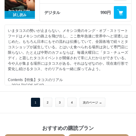
「エビの南蛮焼き バラと唐辛子
・家ラーメンをラー油で再構築する / 柳瀬拓郎（Ramen Break Beats）
Contents
デジタル
990円
・夏こそ、辛い揚げ物 / 内藤千博（Just Pho You）
●EDITOR’S NOTE #35
試し読み
● THAT YOKOHAMA FEELING
「真夏のアジフライ」
●吉本ばなな「ごはんの秘密」
その瞬間、街はかがやいている。
「三杯鶏風鶏の唐揚げ」
●生江史伸「レストランの宇宙」
写真＝平野太呂 文＝カツセマサヒコ
● スナックアーバンママによる 辛旨道への誘い
●加藤シゲアキ「サイドカー讃歌」
いまタコスの勢いが止まらない。メキシコ発のキング・オブ・ストリート
● YOKOHAMA FOOD MAP 2024
「花椒香る手作り辣油と豚ひき肉と高菜の水餃子」
●渋谷直角 漫画「たこ RICE」
フードはメキシコの路上を飛び出し、ここ数年急速に世界中へと浸透しは
● YOKOHAMA AREA GUIDE
「フレッシュ唐辛子のナンプラー漬けをかけた 呑める揚げ卵かけ豆腐」
●岸田繁「その皿はハーモニー」
じめた。もちろん日本にもその流れは伝播していて、全国各地で続々とタ
「馬車道・関内・日本大通り」、「WEST関内」、「元町・石川町」、
●門脇麦「麦と素材」
コスショップが誕生している。とはいえ食べられる場所は決して専門店に
「本牧通り」
第二特集 炎の麻婆豆腐
●コムアイ「世界のどこかでいただきます」
限らない。たとえば中野のカフェならば、毎週火曜日に「タコ・チューズ
● アザーサイド・オブ・ヨコハマの極私的あるき方
● 麻婆豆腐が大好き！ だけど、よく知らないあなたへ | 荻野亮平（四川料
●水樹奈々「RiCE RADIO ～ほうたれ～」
デイ」と題したタコスイベントが開催されて常に人だかりができている。
特別対談 福崎こっぺ×酒徒
理巴蜀）
●遠藤京子「電影食堂 ～映画の中の料理考～」
今や人が集まる場所にはタコスがある。それはなぜなのか。現在進行形で
● 横浜ホンキートンク・フーズ・ストーリー 文＝佐野亨
● GOOD MAPO GUIDE 絶品の麻婆豆腐が食べられるお店ガイド 2024
●田中開「焼酎ライナーノーツ」
変化し続けるタコス、そのリアルを一緒に探ってみよう。
● THE YOKOHAMA MARKET
● 竹葉青 | コクエレ | 四川家庭料理 | 中洞中国料理 仙の孫 | 蟹王府 | 中華銘
●千葉雅也「美味礼讃」
ドキュメント：横浜市中央卸売市場の朝
菜圳陽 | 蓮華
●マキヒロチ 漫画「人間ペアリング」
Contents【特集】タコスのリアル
● 憧れの酒場街・野毛の面影
● 北千住の奇跡、森栄
●弘中綾香「ごほうび飯に甘やかされたい！」
・2024 TACOS YEAR
THE LOOK OF NOGE
● スタイリスト伊賀大介がつくる 漢の麻婆豆腐、見参。
●蜷川実花「FOOD HOLIC」
LOU/TACOS SESSION/No./Sanpuc Tacos/Street Food
中華料理 萬福/AMANDA/山荘/バーカモメ
●アオイヤマダ×竹花いち子「cook me」
Company/HOBO TACOS/TAKOS（スペイン）/
● 野毛にとことん浸る
●EDITOR’S NOTE #35
Sanchez（デンマーク）
1
2
3
4
次のページ →
せつな/華蔵/バーキネマ/Bar Strut/rotary
●吉本ばなな「ごはんの秘密」
・What’s Tacos?
● 中華街は、バーの街です
●生江史伸「レストランの宇宙」
・Modern Taco-logy
MINTON HOUSE/ATHENS/CABLE CAR/GREEN DOOR
●加藤シゲアキ「サイドカー讃歌」
マルコ・ガルシアが見つめるタコスの未来｜Los Tacos Azules
● 横浜中華のアザーサイド DJ TAKEYAS
●渋谷直角 漫画「たこ RICE」
・LIFE WITH TACOS タコスと生きる人の店
● 北山宏光の一日五カ国食の旅 in 横浜
●平野紗季子「EDIBLE ACADEMY」
おすすめの購読プラン
TACOSUAVE/MIL TACOS/PARA MEXICO/ETHICA/Chelas
● 横浜飲みをおもしろくする サケカルチャーの震源地
●岸田繁「その皿はハーモニー」
・鳴海唯のパーフェクト・タコスデイ