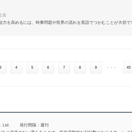
社員
信力を高めるには、時事問題や世界の流れを英語でつかむことが大切で
3
4
5
6
7
8
9
・・・
45
 Ltd.
発行間隔：週刊