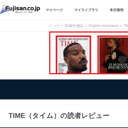
マイページ
マイライブラリ
本日発売
トップ
洋(海外)雑誌
English newspaper
T
TIME（タイム）の読者レビュー