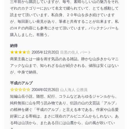
三年前から購読していますが、毎号、素晴らしい山の魅力をそれ
ぞれのカテゴリーにおいて名文で綴られていて、とても感動して
読ませて頂いています。私自身、２０年山を歩き続けています
が、毎回新しい発見があり、筆者と共有することが出来ます。私
のＨＰの内容にも参考にさせて頂いています。バックナンバーも
購入しました。有難う。
納得
★★★★☆
2005年12月20日
目黒の住人 パート
商業主義とは一線を画す気品のある雑誌。静かな山歩きからマニ
アックな山まで、知られざる山が紹介される。値段は安くはない
が、中身で納得。
平成のアルプ
☆☆☆☆☆
2004年02月26日
山人海人 公務員
短編山岳小説、随想、紀行、コラムなどあらゆるジャンルから、
純粋無垢に山を問う読み物であり、伝説の山の文芸誌「アルプ」
の精神を継ぐ「平成のアルプ」と言える本である。作家や山岳愛
好家による寄稿は、まさに現在のアルピニズムかもしれない。あ
る時は山頂から、またある日には山麓から、山の風が吹いてい