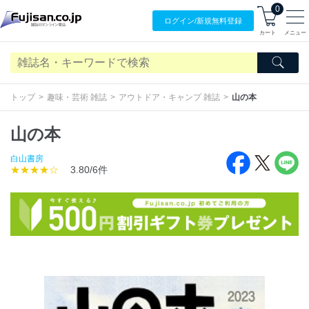
0
ログイン/
新規無料
登録
カート
メニュー
トップ
趣味・芸術 雑誌
アウトドア・キャンプ 雑誌
山の本
山の本
白山書房
★★★★☆
3.80/6件