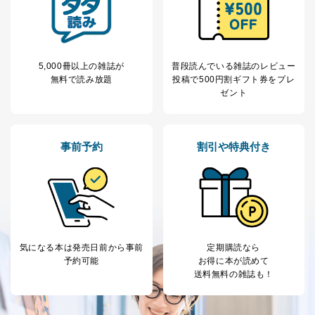
5,000冊以上の雑誌が
普段読んでいる雑誌のレビュー
無料で読み放題
投稿で
500円割ギフト券をプレ
ゼント
事前予約
割引や特典付き
気になる本は
発売日前から事前
定期購読なら
予約可能
お得に本が読めて
送料無料の雑誌も！