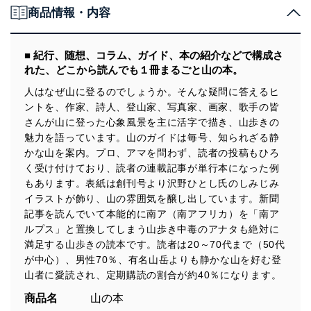
商品情報・内容
■ 紀行、随想、コラム、ガイド、本の紹介などで構成さ
れた、どこから読んでも１冊まるごと山の本。
人はなぜ山に登るのでしょうか。そんな疑問に答えるヒ
ントを、作家、詩人、登山家、写真家、画家、歌手の皆
さんが山に登った心象風景を主に活字で描き、山歩きの
魅力を語っています。山のガイドは毎号、知られざる静
かな山を案内。プロ、アマを問わず、読者の投稿もひろ
く受け付けており、読者の連載記事が単行本になった例
もあります。表紙は創刊号より沢野ひとし氏のしみじみ
イラストが飾り、山の雰囲気を醸し出しています。新聞
記事を読んでいて本能的に南ア（南アフリカ）を「南ア
ルプス」と置換してしまう山歩き中毒のアナタも絶対に
満足する山歩きの読本です。読者は20～70代まで（50代
が中心）、男性70％、有名山岳よりも静かな山を好む登
山者に愛読され、定期購読の割合が約40％になります。
商品名
山の本