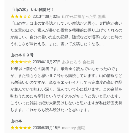
『山の本』 いい雑誌だ！
★★★☆☆
2013年08月02日
山で死に損なった男 無職
『山の本』は山の文芸誌としていい雑誌だと思う。専門家が書い
た文章のほか、素人が書いた投稿を積極的に採り上げてくれるの
が嬉しい。自分の書いた山の記録、随想などが活字になった時の
うれしさが味わえる。また、書いて投稿したくなる。、
山の本６９号
★★★☆☆
2009年10月27日
あきたろう 会社員
10年以上前からの読者です。最近全く読んでいなかったのです
が、また読もうと思い６７号から購読しています。山の情報など
も勿論いいのですが、単なるエッセイとしても完成度の高い作品
が並んでいて味わい深く、読んでいて心に残ります。この余韻を
味わうためにも季刊というサイクルがちょうど良いと思います。
こういった雑誌は絶対大衆受けしないと思いますが私は断固支持
します。これからも読み続けたいと思います。
山の本
★★★★★
2008年09月15日
mamory 無職