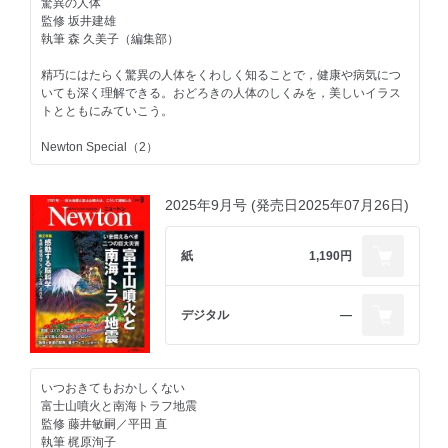
監修 中島智章
驚異の人体
執筆 室橋織江
監修 坂井建雄
Topic
執筆 森 久美子（編集部）
冬眠科学の最前線
Topic
うその心理学
精巧にはたらく驚異の人体をくわしく知ることで，健康や病気につ
医療に革命をもたらす人工冬眠は実現可能か
いても深く理解できる。おどろきの人体のしくみを，美しいイラス
監修 砂川玄志郎
子供のうそは，心の成長の証
トとともにみていこう。
執筆 福田伊佐央
監修 林 創／阿部修士
執筆 梶原洵子
Newton Special（2）
Topic
ハッブル宇宙望遠鏡 35年の軌跡
物質を循環させる「地球のエンジン」
森林はすごい
2025年9月号 (発売日2025年07月26日)
天文学を変えた史上初の大型宇宙望遠鏡
【試し読み】
監修 田村元秀
Newton202511-058-059.jpg
執筆 中野太郎
Newton202511-060-061.jpg
紙
1,190円
森林が地球環境にあたえる影響は炭素の循環だけではない。飲み水
Topic
を供給したり，災害を防いだり，海の生物に栄養をあたえたりして
結び目の数学
いる。土や微生物が果たす役割をみながら，森林が地球で果たす機
デジタル
―
能を紹介しよう。
絵で考える結び目の奥深い世界
監修 藤井一至
監修 新庄玲子／田中 心
執筆 今井明子
執筆 山田久美
いつおきてもおかしくない
Topic
富士山噴火と南海トラフ地震
Topic
JWSTがみた 宇宙の絶景
監修 藤井敏嗣／平田 直
ミクロな構造が生む色と輝き
【試し読み】
執筆 梶原洵子