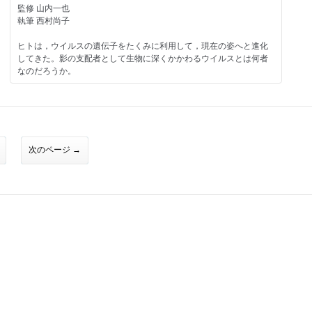
クジラは多くの謎に包まれた生物
監修 山内一也
【試し読み】
執筆 西村尚子
見た目と用途の落差が，新たな魅力を生みだす
Newton202510_044-045.jpg
監修 五十嵐太郎
聞き手 迫野貴大（編集部）
ヒトは，ウイルスの遺伝子をたくみに利用して，現在の姿へと進化
執筆 加藤まどみ
Topic
してきた。影の支配者として生物に深くかかわるウイルスとは何者
ユークリッド宇宙望遠鏡 開眼
なのだろうか。
Topic
宇宙を支配する謎の物質とエネルギーを解明する
刃物のサイエンス
【試し読み】
Newton Special（2）
Newton202510_054-055.jpg
硬い・欠けない・さびない─最高の切れ味を求めて
監修 宮武広直
量子コンピューター，ロボット，次世代電池
監修 畝田道雄／上保大輔／奥村飛隆
執筆 荒舩良孝
世界を変える10大テクノロジー
執筆 北原逸美
【試し読み】
次のページ →
Nature View
Newton202507_068-069.jpg
Nature View
あざむく生物図鑑
Newton202507_070-071.jpg
飛ぶことをやめた鳥たち
「擬態」によって生き抜く，生存戦略
インターネットや自動翻訳など，かつての夢の技術もいまや日常に
なっている。次に世界を一変させる技術はなんなのだろうか？ 今注
鳥の最大の特徴を捨てた異端児
監修 小宮輝之
目の10のテクノロジーを紹介しよう。
監修 小宮輝之
執筆 薬袋摩耶
監修 池谷裕二／森田泰弘／鎌田 裕／菅野了次／山本 卓
執筆 薬袋摩耶
執筆 尾崎太一／小谷太郎／加藤まどみ／梶原洵子／三澤龍志（編集
Topic
部 ）
AI創薬 最新レポート
薬の探索から設計へ─AlphaFoldの衝撃
Topic
異種移植─ブタが患者を救う
監修 森脇由隆
【試し読み】
執筆 梶原洵子
Newton202507_044-045.jpg