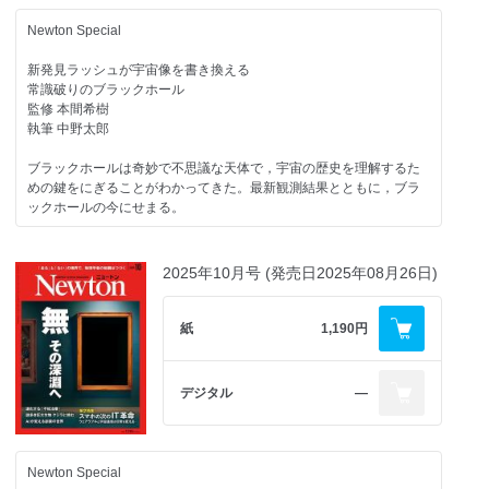
ール
執筆 福田伊佐央
Newton Special
Topic
新発見ラッシュが宇宙像を書き換える
ドラえもんと楽しむ深海の科学
常識破りのブラックホール
監修 本間希樹
『新・のび太の海底鬼岩城』を深掘りしよう
執筆 中野太郎
監修 藤原義弘／大美賀 忍
執筆 迫野貴大（編集部）
ブラックホールは奇妙で不思議な天体で，宇宙の歴史を理解するた
めの鍵をにぎることがわかってきた。最新観測結果とともに，ブラ
挑戦者
ックホールの今にせまる。
鈴木俊貴─動物言語学に挑む
Newton Special（2）
シジュウカラの鳴き声には言葉があった
2025年10月号 (発売日2025年08月26日)
聞き手 深谷 俊（編集部）
動きや変化の科学的なしくみを探る
Topic
錯視大図鑑
タイル張りにひそむ数理
【試し読み】
紙
1,190円
Newton202512-098-099.jpg
美しくも不思議な敷きつめ模様を鑑賞しよう
Newton202601-070-071.jpg
監修 小松和志
静止画が動きだしたり，直線がゆがんでみえたり。脳をだますよう
デジタル
―
執筆 山田久美
につくられた，信じられないほど強力な錯視の数々をみていこう。
監修 北岡明佳
Topic
執筆 小野寺佑紀
消防テクノロジー最前線
Newton Special
Topic