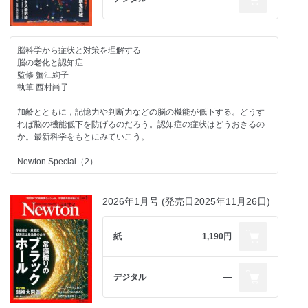
脳科学から症状と対策を理解する
脳の老化と認知症
監修 蟹江絢子
執筆 西村尚子
加齢とともに，記憶力や判断力などの脳の機能が低下する。どうす
れば脳の機能低下を防げるのだろう。認知症の症状はどうおきるの
か。最新科学をもとにみていこう。
Newton Special（2）
小型衛星が革命をおこした
宇宙ビジネス最前線
2026年1月号 (発売日2025年11月26日)
【試し読み】
Newton202604-064-065.jpg
Newton202604-066-067.jpg
紙
1,190円
宇宙ビジネス市場が拡大をつづけており，世界中で活発な投資が行
われている。ビジネスを牽引するのは「小型衛星コンステレーショ
ン」と「宇宙ベンチャー」だ。
デジタル
―
監修 中須賀真一
協力 インターステラテクノロジズ株式会社／株式会社アストロスケ