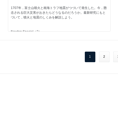
Newton202511-044-045.jpg
多種多様な「構造色」のからくりに迫る
赤外線でとらえた驚異の宇宙
1707年，富士山噴火と南海トラフ地震がつづいて発生した。今，懸
監修 吉岡伸也
監修 田村元秀
念される巨大災害がおきたらどうなるのだろうか。最新研究にもと
執筆 小野寺佑紀
執筆 岡本典明
づいて，噴火と地震のしくみを解説しよう。
Topic
Topic
温泉のサイエンス
AIは将棋をどう変えたか？
Newton Special（2）
火山・太古の海水・プレートがつくる日本の温泉
人工知能が人を超越した世界でおきたこと
信じがたいほど興味深い脳の話
監修 木川田喜一
協力 西尾 明／株式会社HEROZ
感動する脳科学
執筆 今井明子
執筆 三澤龍志（編集部）
【試し読み】
Newton202509_068-069.jpg
1
2
Topic
脳は，なぞの宝庫である。知れば知るほど脳や人体が不思議に思え
アートで楽しむ 数学の神秘
てくる，感動する脳科学の話題を紹介しよう。
監修 毛内 拡／小鷹研理／坪井貴司
コンピューターと切り絵で魅せる数式と幾何学の美
執筆 小野寺佑紀
監修 岡本健太郎
執筆 山田久美
Topic
物理の祭典「量子フェス」
Topic
異色のコラボ「量子×音楽」はなぜ実現したのか？
イヌはどこまで賢いか？
【試し読み】
Newton202509_044-045.jpg
飼い主の気持はお見通し！おどろくべきイヌの能力
協力 日本物理学会
監修 菊水健史
執筆 三澤龍志（編集部）
執筆 迫野貴大（編集部）