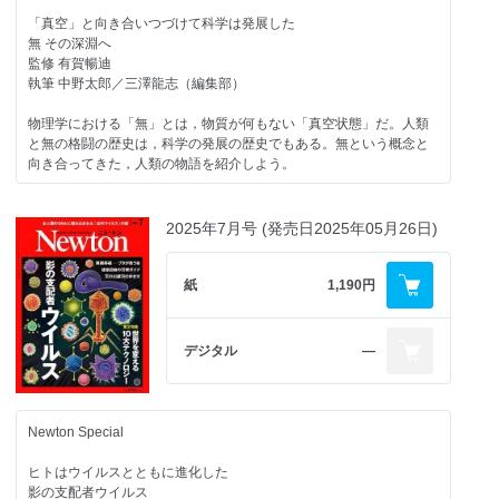
ロボット・ドローン・消火薬剤で大規模火災を消火する
外ネコを取り巻く問題
「真空」と向き合いつづけて科学は発展した
監修 細川直史
【試し読み】
無 その深淵へ
執筆 鶴田智也（編集部）
Newton202601-044-045.jpg
監修 有賀暢迪
“国家レベルの多頭飼育崩壊”が生態系の破壊と感染症の蔓延を引きお
執筆 中野太郎／三澤龍志（編集部）
Topic
こす
クレーターの歩き方
監修 山田文雄／亘 悠哉
物理学における「無」とは，物質が何もない「真空状態」だ。人類
執筆 迫野貴大（編集部）
と無の格闘の歴史は，科学の発展の歴史でもある。無という概念と
衝突の痕跡から，地球史をたどる
向き合ってきた，人類の物語を紹介しよう。
監修 黒澤耕介
Topic
執筆 小熊みどり
火星 最新ギャラリー
Newton Special（2）
【試し読み】
2025年7月号 (発売日2025年05月26日)
Newton202601-054-055.jpg
ウェアラブルと宇宙通信が日常を変える
周回機や探査車からとらえた赤い惑星の最新画像
スマホの次のIT革命
監修 関根康人
【試し読み】
紙
1,190円
執筆 岡本典明
Newton202510_068-069.jpg
Newton202510_070-071.jpg
Topic
ITの進化は，暮らしを革新的に変えつつある。AIで劇的な変化をと
デジタル
―
エネルギーとは何か
げるウェアラブルから現実と仮想をつなぐ空間コンピューティング
まで，ITの最前線をみていこう。
エナジードリンクと宇宙をつなぐ物理学
監修 塚本昌彦
監修 村山 斉
執筆 尾崎太一
Newton Special
執筆 小谷太郎
挑戦者
ヒトはウイルスとともに進化した
Topic
中村 玄─クジラに挑む
影の支配者ウイルス
転生した建築たち