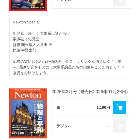
●写真記事
いきものたちの超・生き残り術
Newton Special
昆虫から哺乳類まで おどろきの多様性にせまる
新発見，続々！ 太陽系は謎だらけ
常識破りの惑星
●星ごよみ
監修 関根康人／井田 茂
執筆 中野太郎
8月の星ごよみ
硫酸の雲におおわれた灼熱の「金星」，リングが消えゆく「土星」
─。最新研究をもとに，太陽系惑星たちの想像をこえたおどろくべ
き姿をお届けしよう。
Newton Special（2）
2026年3月号 (発売日2026年01月26日)
肌の変化を知り，科学的に対処する
美容のサイエンス
紙
1,190円
健やかな身体を保ち，自分らしい姿に近づけようとする「美容」。
肌におきる変化のしくみと，スキンケアから美容医療に至る対策を
科学の視点でみていこう。
デジタル
―
監修 芋川玄爾／河野太郎
執筆 山本尚恵