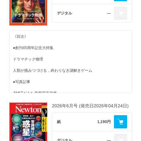
デジタル
―
《目次》
●創刊45周年記念大特集
ドラマチック物理
人類が挑みつづける，終わりなき謎解きゲーム
●写真記事
JWSTがみた最新宇宙画像
最新・最強の宇宙望遠鏡がとらえた宇宙の絶景
2026年6月号 (発売日2026年04月24日)
●一般記事
紙
1,190円
スイーツのサイエンス
パティシエの職人技を科学で解き明かす
デジタル
―