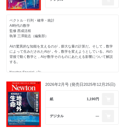
挑戦者
三桝裕也─小惑星に挑む
はやぶさ２♯─消耗に耐えて新たな冒険へ
ベクトル・行列・確率・統計
聞き手 鶴田智也（編集部）
AI時代の数学
Nature View
監修 西成活裕
富士山は生きている
執筆 三澤龍志（編集部）
溶岩と樹海が伝える大噴火の記憶
AIの驚異的な知能を支えるのが，膨大な量の計算だ。そして，数学
監修 藤井敏嗣
によって生みだされたAIが，今，数学を変えようとしている。AIの
執筆 若井真也
背後で動く数学と，AIが数学そのものにあたえる影響について解説
する。
Topic
曲線折り紙の数理
Newton Special（2）
一枚の紙でつくりだす，しなやかな造形美
心理と物理がつくりだす
2026年2月号 (発売日2025年12月25日)
監修 三谷 純
色彩の科学
執筆 荒舩良孝
色は，光源・物体・観察者という三つの要素がそろうことで生じ
紙
1,190円
Topic
る。色とは，光や物体の性質と私たちの目や脳がおりなす「心理物
科博が挑む 生物デジタル標本
理的」な現象だ。
監修 篠田博之
デジタル
―
昆虫・植物・人骨の微細構造へ─超高精細3Dで潜入
執筆 福田伊佐央
監修 国立科学博物館
井手竜也／川田伸一郎／堤 千絵／森田 航