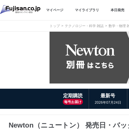
マイページ
マイライブラリ
本日発売
トップ
テクノロジー・科学 雑誌
数学・物理 
定期購読
最新号
毎号お届け
2026年07月24日
Newton（ニュートン） 発売日・バ