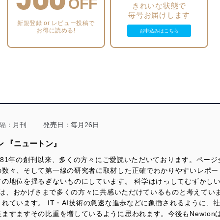
OFF
10月の星ごよみ
きれいな状態で
毎号お届けします
監修 宮﨑 聡
新規登録 or レビュー投稿で
執筆 荒舩良孝
お得に読める!
お申込みはこちら
Topic
楽器のサイエンス
感情を動かす演奏は物理学に支えられている
監修 吉川 茂
執筆 加藤まどみ
Topic
人体と機械は融合できるか
身体の拡張により新しい能力を手に入れる
隔：月刊
発売日：毎月26日
監修 稲見昌彦
ン 『ニュートン』
執筆 梶原洵子
は1981年の創刊以来、多くの方々にご愛読いただいております。ペー
Topic
の数々、そして第一線の研究者に取材した正確でわかりやすいレポー
水中考古学の最前線
ての地位を揺るぎないものにしています。 科学はけっしてむずかし
深海の戦争遺跡を調査する
針は、おかげさまで多くの方々に共感いただけているものと考えていま
れています。 IT・AI技術の急速な進歩などに象徴されるように、
監修 山舩晃太郎／市川泰雅
執筆 山田久美
ますますその比重を増しているように思われます。今後もNewton