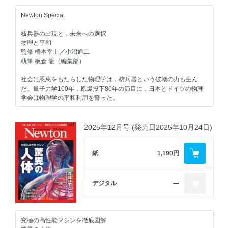
アルテミス計画
Newton Special
往還成功！人類がふたたび月へ
核兵器の出現と，未来への選択
月飛行から月面基地へ アルテミス最新情報
物理と平和
監修 柳川孝二
監修 橋本幸士／小沼通二
執筆 岡本典明
執筆 板倉 龍（編集部）
Topic
社会に恩恵をもたらした物理学は，核兵器という破壊の力も生ん
極北の大地グリーンランド
だ。量子力学100年，原爆投下80年の節目に，日本とドイツの物理
学会は物理学の平和利用を誓った。
気候変動の最前線に立つ世界最大の島
監修 杉山 慎
執筆 山田久美
定期購読のお申し込みはこちら
2025年12月号 (発売日2025年10月24日)
挑戦者
Newton Special（2）
中村謙太郎 ─レアアース泥に挑む
紙
1,190円
生命・宇宙・気候の「今」を映す氷の大陸
南鳥島沖には希少な鉱物資源がある
激変する南極
聞き手 深谷 俊（編集部）
デジタル
―
Topic
大部分を氷におおわれる南極は，未解明の謎が多く残されてきた。
世界遺産の城
近年，南極で進む最新の研究によって気候変動の実態や生態系，宇
宙の歴史の解明が進む。「南極の今」を取材した。
要塞から宮殿へ─城郭建築で読みとく人類史
監修 杉山 慎／高橋晃周／久野成夫／吉田 滋
写真 周 剣生
究極の高性能マシンを徹底図解
執筆 北原逸美