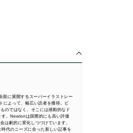
臓器におきる拒絶反応を乗りこえる
Topic
協力 長嶋比呂志
日本建築ビジュアルガイド
執筆 橋本裕子
独自の意匠や技法をみがき，個性的な寺社や城郭がうまれた
Topic
監修 野村俊一
建築目線の万博ガイド
執筆 北原逸美
【試し読み】
Newton202507_054-055.jpg
Topic
建物にこめられたメッセージを読み解く
進化する「不妊治療」
監修 豊田啓介
AI活用・遠隔操作・遺伝子解析─生殖補助医療の最前線
執筆 小野寺佑紀
監修 久慈直昭
Topic
執筆 橋本裕子
動物たちの国境問題
分布のようすから動物の歴史をたどる
監修 松井正文／川田伸一郎／北川忠生
執筆 薬袋摩耶
ジ全面に展開するスーパーイラストレー
トによって、幅広い読者を獲得。ビ
Topic
いものではなく、そこには感動的なド
天の川銀河の歩き方
す。Newtonは国際的にも高い評価
銀河を旅するなら見逃せない絶景
社会は劇的に変化しつづけています。
監修 田村元秀
は時代のニーズに合った新しい記事を
執筆 小熊みどり