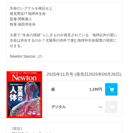
Topic
協力 株式会社NHKエデュケーショナル
香辛料のサイエンス
生命のシグナルを検証せよ
執筆 山田久美
発見間近!? 地球外生命
なぜヒトはトウガラシを好むのか？
監修 関根康人
Topic
監修 川端二功
執筆 福田伊佐央
日本史「謎の4世紀」
執筆 迫野貴大（編集部）
火星で “生命の痕跡” らしきものが発見されている。地球以外の星に
国宝級の発見がつづく古墳から古代国家成立の謎を読み解く
Nature View
生命は存在するのか？太陽系の内外で進む地球外生命探査の現状に
監修 柴原聡一郎／高久健二
世界のウマ
せまる。
執筆 小熊みどり／深谷 俊（編集部）
500以上の品種へと多様化した単一種
Newton Special（2）
監修 南保泰雄
執筆 森 久美子（編集部）
科学的で効果的な休み方とは？
疲労と休息の科学
2025年11月号 (発売日2025年09月26日)
Topic
透視の物理学
疲労の正体とは何か。どのような休息をとれば疲労は効果的に回復
するのか。最新研究をもとに科学的に解説しよう。
紙
1,190円
「宇宙線ミューオン」で，物体内部を撮影する
監修 渡辺恭良
監修 森島邦博
執筆 西村尚子
執筆 小谷太郎
デジタル
―
挑戦者
Topic
大澤正彦─ドラえもんに挑む
アンドロメダ銀河の 歩き方
意図を読みとり，人に寄り添うAIをつくる
衝突をくりかえしていた我が銀河の“隣人”
《目次》
聞き手 深谷 俊（編集部）