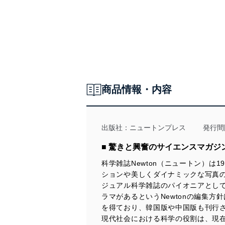
Topic
Topic
月─マグマがつくった衛星
世界に誇る日本産鉱物
火山活動と天体衝突が生んだ絶景
【試し読み】
日本列島が生みだした美しき鉱物たち
Newton202509_054-055.jpg
監修 浜根大輔
監修 諸田智克
執筆 小熊みどり
執筆 小熊みどり
Topic
商品情報・内容
言語の進化論
数千種類ある言語の「系統樹」をえがく
監修 吉岡 乾
執筆 中野太郎
出版社：
ニュートンプレス
発行間
Topic
■ 驚きと興奮のサイエンスマガジ
製鉄のサイエンス
元素を精密に管理し，高品質な鉄鋼をつくる
科学雑誌Newton（ニュートン）
ションや美しくダイナミックな写真
監修 南部将一
ジュアル科学雑誌のパイオニアとし
執筆 山田久美
ラマがあるというNewtonの編集方
Topic
を得ており、韓国版や中国版も刊行さ
電池の未来
現代社会における科学の役割は、現在
小型・軽量かつ大容量のバッテリーをめざす