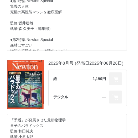
監修 森 正夫
●第1特集 Newton Special
Topic
執筆 小熊みどり
驚異の人体
人間のとなりで暮らすクマ
究極の高性能マシンを徹底図解
Topic
街に出没する「アーバンベア」は なぜふえているのか？
人工光合成 実用化への道
監修 坂井建雄
監修 小池伸介
執筆 森 久美子（編集部）
執筆 小野寺佑紀
太陽光で水素をつくり，化石燃料から脱却へ
監修 佐山和弘
●第2特集 Newton Special
Topic
執筆 梶原洵子
森林はすごい
「和算」の世界
物質を循環させる「地球のエンジン」
日本独自に発展した高度な数学
監修 藤井一至
2025年8月号 (発売日2025年06月26日)
監修 佐藤賢一
執筆 今井明子
執筆 山田久美
●Topic
紙
1,190円
Topic
JWSTがみた宇宙の絶景
歴史から消されたファラオ
赤外線でとらえた驚異の宇宙
デジタル
―
ツタンカーメンの父，アクエンアテンの謎にせまる
監修 田村元秀
写真 鈴木 革
執筆 岡本典明
監修 河合 望
執筆 迫野貴大（編集部）
●Topic
「矛盾」が発展させた最新物理学
AIは将棋をどう変えたか？
Topic
量子のパラドックス
人工知能が人を超越した世界でおきたこと
道路の未来
監修 和田純夫
執筆 小谷太郎