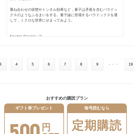
協力 西尾 明／株式会社HEROZ
何年たってもこわれない─理想をかなえる新素材と保全技術
執筆 三澤龍志（編集部）
監修 久田 真
重ね合わせの状態やトンネル効果など，量子は矛盾を含むパラドッ
執筆 梶原洵子
クスのようなふるまいをする。量子論に登場するパラドックスを通
●Topic
して，ミクロな世界にせまってみよう。
アートで楽しむ数学の神秘
Nature View
コンピューターと切り絵で魅せる数式と幾何学の美
世界の渓谷をめぐる旅
Newton Special（2）
監修 岡本健太郎
水と氷河と時間がきざんだ，必見の絶景
執筆 山田久美
監修 八反地 剛
「つくる」ことで，生命の本質にせまる
執筆 若井真也
人工生命への挑戦
●Topic
イヌはどこまで賢いか？
生命の合成をめざす研究がさかんになっている。科学者は，みずか
3
4
5
6
7
8
9
・・・
19
飼い主の気持はお見通し！ おどろくべきイヌの能力
らの手で「人工生命」を合成できるのか。最新の研究成果を紹介
し，人工生命が誕生する可能性を検証する。
監修 菊水健史
監修 瀧ノ上正浩／川又生吹
執筆 迫野貴大（編集部）
執筆 尾崎太一
●Topic
挑戦者
おすすめの購読プラン
世界に誇る日本産鉱物
室伏広治×金井宣茂─重力に挑む
日本列島が生みだした美しき鉱物たち
スポーツ×宇宙で，人類活動の限界を破る
ギフト券プレゼント
毎号読むなら
監修 浜根大輔
聞き手 森 久美子（編集部）
500
執筆 小熊みどり
定期購読
Topic
円
すばる望遠鏡 25年の挑戦
●星ごよみ
日本の技術力が明らかにした宇宙の謎