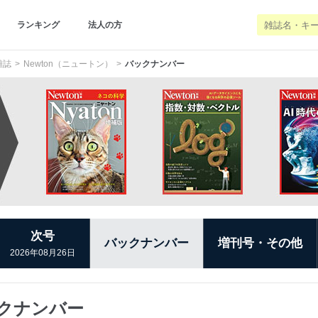
ランキング
法人の方
雑誌
Newton（ニュートン）
バックナンバー
次号
バックナンバー
増刊号・その他
2026年08月26日
ックナンバー