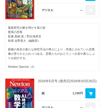
デジタル
―
最新研究が解き明かす真の姿
驚異の恐竜
監修 真鍋 真／對比地孝亘
執筆 迫野貴大（編集部）
新種の発見や新たな研究手法の導入により，常識とされていた恐竜
像が塗りかえられつつある。恐竜たちのおどろくべき姿や暮らしぶ
りを紹介する。
Newton Special（2）
科学で知る，自分らしさの正体とは？
人生を変える 性格の心理学
2026年5月号 (発売日2026年03月26日)
性格診断が流行している。性格は遺伝なのか。性格をはかるとはど
ういうことか。性格の正体を科学的視点からみていこう。
紙
1,190円
監修 小塩真司
執筆 梶原洵子
デジタル
―