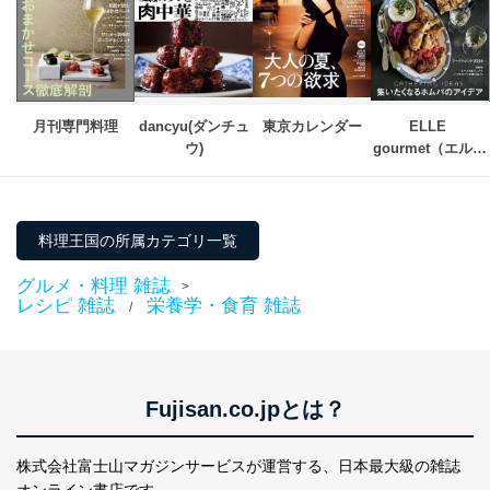
月刊専門料理
dancyu(ダンチュ
東京カレンダー
ELLE 
ウ)
gourmet（エル・
グルメ） 
料理王国の所属カテゴリ一覧
グルメ・料理 雑誌
>
レシピ 雑誌
栄養学・食育 雑誌
/
Fujisan.co.jpとは？
株式会社富士山マガジンサービスが運営する、
日本最大級の雑誌
オンライン書店です。