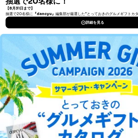
書籍）が無料で読み放題！
タダ読みサービス
を楽しもう！
DOWNLOAD FOR IOS
DOWNLOAD FOR ANDROID
ご利用方法はこちら
総合案内
アフィリエイト
採用情報
プレスリリース
お問い合わせ
利用規約
プライバシーポリシー
特定商取引法に基づく表示
会社案内
出版社の皆様へ
投資家の皆様へ
サイトマップ