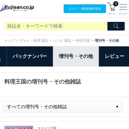
0
ログイン/
新規無料
登録
カート
メニュー
トップ
グルメ・料理 雑誌
レシピ 雑誌
料理王国
増刊号・その他
バックナンバー
増刊号・その他
レビュー
日
料理王国の増刊号・その他雑誌
スイーツ王国