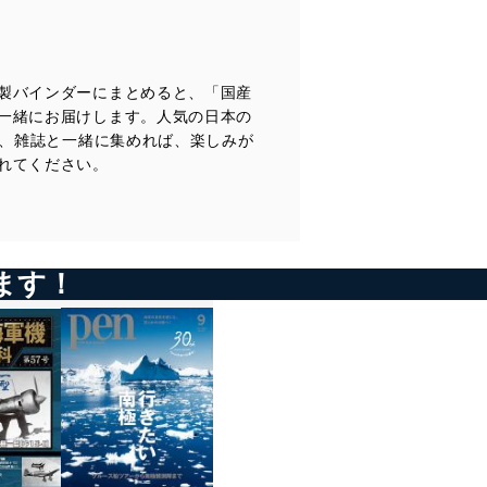
コンテンツ
三菱
エンジン 三菱エンジン＜ストーリー02＞第二回
日産
一般モデル ラシーン／1994
製バインダーにまとめると、「国産
トヨタ
一緒にお届けします。人気の日本の
一般モデル ブリザード／1980
で、雑誌と一緒に集めれば、楽しみが
自動車業界
れてください。
有料駐車場の歴史 第二回／1961-1990
未来のクルマ-4 コンパクトEV
今号のメイントピック
スポーツモデル マツダ ZA-1／1992（折り込みページ付き）
ます！