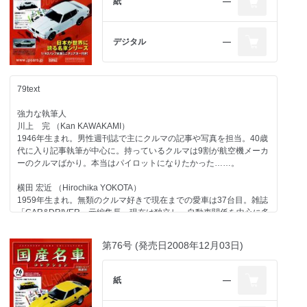
紙
―
デジタル
―
79text
強力な執筆人
川上 完 （Kan KAWAKAMI）
1946年生まれ。男性週刊誌で主にクルマの記事や写真を担当。40歳
代に入り記事執筆が中心に。持っているクルマは9割が航空機メーカ
ーのクルマばかり。本当はパイロットになりたかった……。
横田 宏近 （Hirochika YOKOTA）
1959年生まれ。無類のクルマ好きで現在までの愛車は37台目。雑誌
「CAR&DRIVER」元編集長。現在は独立し、自動車関係を中心に多
方面で活動中。1970年以降の日本で販売されたほとんどのクルマに
触れたことがあるのが自慢で、"ちょっと古いクルマ"が得意ジャン
第76号 (発売日2008年12月03日)
ル。
大貫 直次郎 （Naojiro ONUKI）
紙
―
1966年生まれ。自動車専門誌や一般誌などの編集を経て、現在はフ
リーランスのエディトリアル・ライター。愛車は1989年型ポルシェ