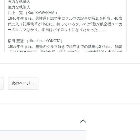
強力な執筆人
一般モデル コロナ／1978
強力な執筆人
スバル
川上 完 （Kan KAWAKAMI）
一般モデル アルシオーネSVX／1991
1946年生まれ。男性週刊誌で主にクルマの記事や写真を担当。40歳
その他のメーカー
代に入り記事執筆が中心に。持っているクルマは9割が航空機メーカ
ダイハツエンジン ＜ストーリー02＞第二回
ーのクルマばかり。本当はパイロットになりたかった……。
自動車業界
日本車輸出の歴史-3 ホンダ＜1961-1997＞
横田 宏近 （Hirochika YOKOTA）
交通システム 道路交通情報の歴史-2 第二期
1959年生まれ。無類のクルマ好きで現在までの愛車は27台目。雑誌
「CAR&DRIVER」元編集長。現在は独立し、自動車関係を中心に多
今号のメイントピック
方面で活動中。1970年以降の日本で販売されたほとんどのクルマに
一般モデル 日産 Be-1／1987（折り込みページ付き）
触れたことがあるのが自慢で、"ちょっと古いクルマ"が得意ジャン
ル。
大貫 直次郎 （Naojiro ONUKI）
次のページ →
1966年生まれ。自動車専門誌や一般誌などの編集を経て、現在はフ
リーランスのエディトリアル・ライター。愛車は1989年型ポルシェ
911カレラ、1989年型ハーレーダビッドソン・スポーツスター、
1974年型ヤマハTY80。趣味はジャンク屋巡り。
第67号のラインアップ
コンテンツ
第67号のラインアップ