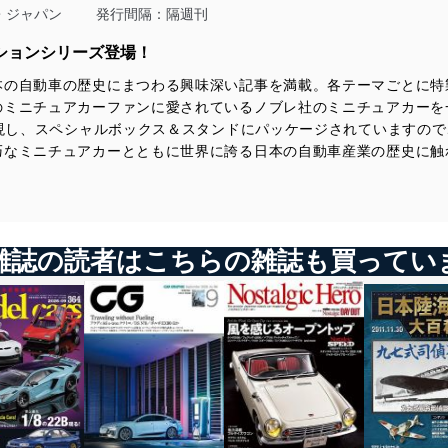
・ジャパン
発行間隔：隔週刊
トヨタ
スポーツモデル MR2／1989
ションシリーズ登場！
ホンダ
一般モデル ホライゾン／1994
本の自動車の歴史にまつわる興味深い記事を満載。各テーマごとに特
自動車業界
のミニチュアカーファンに愛されているノブレ社のミニチュアカーを
カー用品 カーオーディオの歴史-1 第一期／1951-1970
アワード 日本カーオブザイヤーの歴史-5 第五期／1994-1996
再現し、スペシャルボックス＆スタンドにパッケージされていますの
巧なミニチュアカーとともに世界に誇る日本の自動車産業の歴史に触
今号のメイントピック
一般モデル 日産 シーマ／1988（折り込みページ付き）
雑誌の読者はこちらの雑誌も買ってい