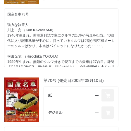
世良 耕太 （Kota SERA）
1967年生まれ。自動車専門誌、モータースポーツ誌の編集を経て独
国産名車73号
立。F1グランプリを全戦カバーするなど、海外取材経験は豊富。
旅、建築、酒、企業、人物など取材対象のフィールドを広げて活動
強力な執筆人
中。
川上 完 （Kan KAWAKAMI）
1946年生まれ。男性週刊誌で主にクルマの記事や写真を担当。40歳
第76号のラインアップ
代に入り記事執筆が中心に。持っているクルマは9割が航空機メーカ
コンテンツ
ーのクルマばかり。本当はパイロットになりたかった･･････。
三菱
エンジン 三菱エンジン＜ストーリー03＞第三回
横田 宏近 （Hirochika YOKOTA）
トヨタ
1959年生まれ。無類のクルマ好きで現在までの愛車は27台目。雑誌
一般モデル カムリ／1982
「CAR&DRIVER」元編集長。現在は独立し、自動車関係を中心に多
マツダ
方面で活動中。1970年以降の日本で販売されたほとんどのクルマに
一般モデル クロノス／1991
触れたことがあるのが自慢で、"ちょっと古いクルマ"が得意ジャン
第70号 (発売日2008年09月10日)
自動車業界
ル。
レース スバルWRCの歴史-1／1966-1993
日本の道 有料道路-1
大貫 直次郎 （Naojiro ONUKI）
紙
―
今号のメイントピック
1966年生まれ。自動車専門誌や一般誌などの編集を経て、現在はフ
スポーツモデル 日産 フェアレディZ／1978（折り込みページ付き）
リーランスのエディトリアル・ライター。愛車は1989年型ポルシェ
※第75号の次号予告で告知いたしました「トヨタ 一般モデル セリカ
911カレラ、1989年型ハーレーダビッドソン・スポーツスター、
カムリ」「自動車業界 日本の道-1 明石海峡大橋」は諸事情により、
デジタル
―
1974年型ヤマハTY80。趣味はジャンク屋巡り。
「トヨタ 一般モデル カムリ」「自動車業界日本の道 有料道路-1」に
変更いたしましたのでご了承願います。
第73号のラインアップ
コンテンツ