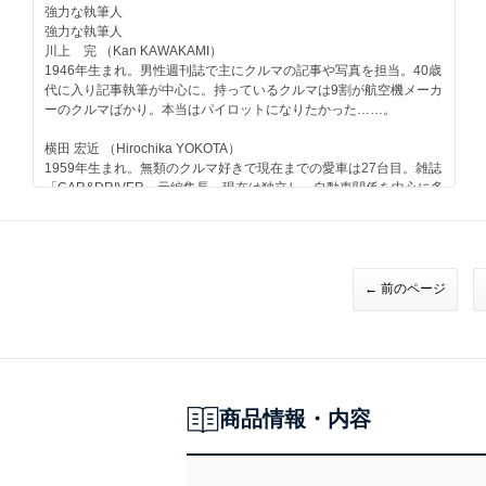
エンジン マツダエンジン ＜ストーリー02＞第二回
強力な執筆人
ホンダ
強力な執筆人
一般モデル トゥデイ／1993
川上 完 （Kan KAWAKAMI）
その他のメーカー
1946年生まれ。男性週刊誌で主にクルマの記事や写真を担当。40歳
ダイハツ アプローズ／1989
代に入り記事執筆が中心に。持っているクルマは9割が航空機メーカ
自動車業界
ーのクルマばかり。本当はパイロットになりたかった……。
トラック＆バスの歴史-5 第五期／1980-1989
イベント 東京モーターショーの歴史 第八期／2001-2003
横田 宏近 （Hirochika YOKOTA）
1959年生まれ。無類のクルマ好きで現在までの愛車は27台目。雑誌
今号のメイントピック
「CAR&DRIVER」元編集長。現在は独立し、自動車関係を中心に多
スポーツモデル 日産 シルビア クーペ／1983（折り込みページ付
方面で活動中。1970年以降の日本で販売されたほとんどのクルマに
き）
触れたことがあるのが自慢で、"ちょっと古いクルマ"が得意ジャン
ル。
大貫 直次郎 （Naojiro ONUKI）
← 前のページ
1966年生まれ。自動車専門誌や一般誌などの編集を経て、現在はフ
リーランスのエディトリアル・ライター。愛車は1989年型ポルシェ
911カレラ、1989年型ハーレーダビッドソン・スポーツスター、
1974年型ヤマハTY80。趣味はジャンク屋巡り。
世良 耕太 （Kota SERA）
商品情報・内容
1967年生まれ。自動車専門誌、モータースポーツ誌の編集を経て独
立。F1グランプリを全戦カバーするなど、海外取材経験は豊富。
旅、建築、酒、企業、人物など取材対象のフィールドを広げて活動
中。