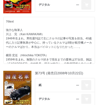
911カレラ、1989年型ハーレーダビッドソン・スポーツスター、
デジタル
―
1974年型ヤマハTY80。趣味はジャンク屋巡り。
世良 耕太 （Kota SERA）
1967年生まれ。自動車専門誌、モータースポーツ誌の編集を経て独
76text
立。F1グランプリを全戦カバーするなど、海外取材経験は豊富。
旅、建築、酒、企業、人物など取材対象のフィールドを広げて活動
強力な執筆人
中。
川上 完 （Kan KAWAKAMI）
1946年生まれ。男性週刊誌で主にクルマの記事や写真を担当。40歳
第79号のラインアップ
代に入り記事執筆が中心に。持っているクルマは9割が航空機メーカ
コンテンツ
ーのクルマばかり。本当はパイロットになりたかった……。
ホンダ
一般モデル ジャズ／1993
横田 宏近 （Hirochika YOKOTA）
三菱
1959年生まれ。無類のクルマ好きで現在までの愛車は37台目。雑誌
一般モデル エテルナ／1988
「CAR&DRIVER」元編集長。現在は独立し、自動車関係を中心に多
その他のメーカー
方面で活動中。1970年以降の日本で販売されたほとんどのクルマに
ダイハツエンジン＜ストーリー03＞第三回
触れたことがあるのが自慢で、"ちょっと古いクルマ"が得意ジャン
第73号 (発売日2008年10月22日)
自動車業界
ル。
特殊車両の歴史-5 スペシャル／アナザーストーリー
人物列伝 日本のレーシングドライバー-1／中嶋悟
大貫 直次郎 （Naojiro ONUKI）
紙
―
今号のメイントピック
1966年生まれ。自動車専門誌や一般誌などの編集を経て、現在はフ
スポーツモデル 日産 ブルーバードU 2000GT（折り込みページ付
リーランスのエディトリアル・ライター。愛車は1989年型ポルシェ
き）
911カレラ、1989年型ハーレーダビッドソン・スポーツスター、
デジタル
―
1974年型ヤマハTY80。趣味はジャンク屋巡り。