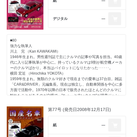
紙
―
デジタル
―
■80
強力な執筆人
川上 完 （Kan KAWAKAMI）
1946年生まれ。男性週刊誌で主にクルマの記事や写真を担当。40歳
代に入り記事執筆が中心に。持っているクルマは9割が航空機メーカ
ーのクルマばかり。本当はパイロットになりたかった･･････。
横田 宏近 （Hirochika YOKOTA）
1959年生まれ。無類のクルマ好きで現在までの愛車は37台目。雑誌
「CAR&DRIVER」元編集長。現在は独立し、自動車関係を中心に多
方面で活動中。1970年以降の日本で販売されたほとんどのクルマに
触れたことがあるのが自慢で、"ちょっと古いクルマ"が得意ジャン
ル。
大貫 直次郎 （Naojiro ONUKI）
第77号 (発売日2008年12月17日)
1966年生まれ。自動車専門誌や一般誌などの編集を経て、現在はフ
リーランスのエディトリアル・ライター。愛車は1989年型ポルシェ
911カレラ、1989年型ハーレーダビッドソン・スポーツスター、
紙
―
1974年型ヤマハTY80。趣味はジャンク屋巡り。