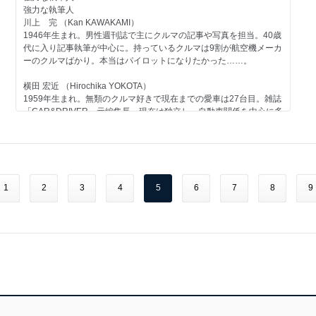
日産
強力な執筆人
一般モデル セドリック／1971
川上 完 （Kan KAWAKAMI）
三菱
1946年生まれ。男性週刊誌で主にクルマの記事や写真を担当。40歳
一般モデル ランサー フィオーレ／1982
代に入り記事執筆が中心に。持っているクルマは9割が航空機メーカ
その他のメーカー
ーのクルマばかり。本当はパイロットになりたかった……。
スズキエンジン ＜ストーリー02＞第二回
自動車業界
横田 宏近 （Hirochika YOKOTA）
アワード 日本カーオブザイヤーの歴史-6 第六期／1996-1998
1959年生まれ。無類のクルマ好きで現在までの愛車は27台目。雑誌
交通システム フェリーボートの歴史-1 第一回
「CAR&DRIVER」元編集長。現在は独立し、自動車関係を中心に多
方面で活動中。1970年以降の日本で販売されたほとんどのクルマに
今号のメイントピック
触れたことがあるのが自慢で、"ちょっと古いクルマ"が得意ジャン
日野 ルノー／1953（折り込みページ付き）
ル。
※ミニカーは1957年モデルをベースに製作しておりますのでご了承
ください。
大貫 直次郎 （Naojiro ONUKI）
1966年生まれ。自動車専門誌や一般誌などの編集を経て、現在はフ
1
2
3
4
5
6
7
8
9
リーランスのエディトリアル・ライター。愛車は1989年型ポルシェ
911カレラ、1989年型ハーレーダビッドソン・スポーツスター、
1974年型ヤマハTY80。趣味はジャンク屋巡り。
第68号のラインアップ
コンテンツ
スバル
エンジン スバルエンジン＜ストーリー02＞第二回