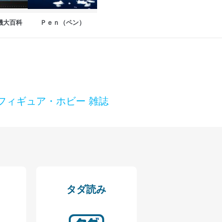
機大百科
Ｐｅｎ（ペン）
フィギュア・ホビー 雑誌
タダ読み