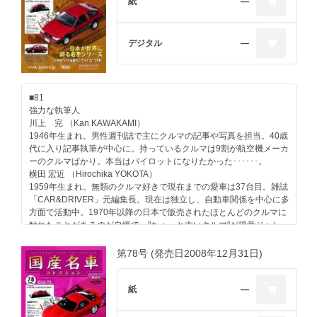
紙
―
デジタル
―
■81
強力な執筆人
川上 完 （Kan KAWAKAMI）
1946年生まれ。男性週刊誌で主にクルマの記事や写真を担当。40歳
代に入り記事執筆が中心に。持っているクルマは9割が航空機メーカ
ーのクルマばかり。本当はパイロットになりたかった･･････。
横田 宏近 （Hirochika YOKOTA）
1959年生まれ。無類のクルマ好きで現在までの愛車は37台目。雑誌
「CAR&DRIVER」元編集長。現在は独立し、自動車関係を中心に多
方面で活動中。1970年以降の日本で販売されたほとんどのクルマに
触れたことがあるのが自慢で、"ちょっと古いクルマ"が得意ジャン
ル。
大貫 直次郎 （Naojiro ONUKI）
第78号 (発売日2008年12月31日)
1966年生まれ。自動車専門誌や一般誌などの編集を経て、現在はフ
リーランスのエディトリアル・ライター。愛車は1989年型ポルシェ
911カレラ、1989年型ハーレーダビッドソン・スポーツスター、
紙
―
1974年型ヤマハTY80。趣味はジャンク屋巡り。
世良 耕太 （Kota SERA）