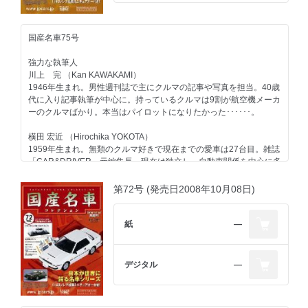
世良 耕太 （Kota SERA）
1967年生まれ。自動車専門誌、モータースポーツ誌の編集を経て独
国産名車75号
立。F1グランプリを全戦カバーするなど、海外取材経験は豊富。
旅、建築、酒、企業、人物など取材対象のフィールドを広げて活動
強力な執筆人
中。
川上 完 （Kan KAWAKAMI）
1946年生まれ。男性週刊誌で主にクルマの記事や写真を担当。40歳
第78号のラインアップ
代に入り記事執筆が中心に。持っているクルマは9割が航空機メーカ
コンテンツ
ーのクルマばかり。本当はパイロットになりたかった･･････。
トヨタ
一般モデル スプリンター／1970
横田 宏近 （Hirochika YOKOTA）
その他のメーカー
1959年生まれ。無類のクルマ好きで現在までの愛車は27台目。雑誌
スズキ セルボ モード／1990
「CAR&DRIVER」元編集長。現在は独立し、自動車関係を中心に多
いすゞエンジン＜ストーリー03＞第三回
方面で活動中。1970年以降の日本で販売されたほとんどのクルマに
自動車業界
触れたことがあるのが自慢で、"ちょっと古いクルマ"が得意ジャン
イベント 東京オートサロンの歴史-1／1983-1987
第72号 (発売日2008年10月08日)
ル。
ヒストリー 伝説となった輸出仕様車-1／ダットサン240Z
今号のメイントピック
大貫 直次郎 （Naojiro ONUKI）
紙
―
スポーツモデル マツダ アンフィニ RX-7／1991（折り込みページ付
1966年生まれ。自動車専門誌や一般誌などの編集を経て、現在はフ
き）
リーランスのエディトリアル・ライター。愛車は1989年型ポルシェ
911カレラ、1989年型ハーレーダビッドソン・スポーツスター、
デジタル
―
1974年型ヤマハTY80。趣味はジャンク屋巡り。
第75号のラインアップ