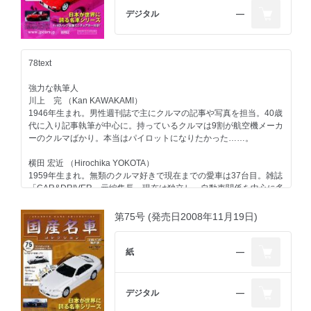
1967年生まれ。自動車専門誌、モータースポーツ誌の編集を経て独
デジタル
―
立。F1グランプリを全戦カバーするなど、海外取材経験は豊富。
旅、建築、酒、企業、人物など取材対象のフィールドを広げて活動
中。
78text
第81号のラインアップ
コンテンツ
強力な執筆人
マツダ
川上 完 （Kan KAWAKAMI）
エンジン マツダエンジン＜ストーリー03＞第三回
1946年生まれ。男性週刊誌で主にクルマの記事や写真を担当。40歳
日産
代に入り記事執筆が中心に。持っているクルマは9割が航空機メーカ
一般モデル プリンス グロリア／1962
ーのクルマばかり。本当はパイロットになりたかった……。
三菱
一般モデル コルト1000／1963
横田 宏近 （Hirochika YOKOTA）
自動車業界
1959年生まれ。無類のクルマ好きで現在までの愛車は37台目。雑誌
日本のレンタカーの歴史-1 第一回
「CAR&DRIVER」元編集長。現在は独立し、自動車関係を中心に多
日本モータースポーツの歴史-5 第五期／1990年代以降
方面で活動中。1970年以降の日本で販売されたほとんどのクルマに
今号のメイントピック
触れたことがあるのが自慢で、"ちょっと古いクルマ"が得意ジャン
第75号 (発売日2008年11月19日)
スポーツモデル トヨタ カローラ レビン／1983（折り込みページ付
ル。
き）
大貫 直次郎 （Naojiro ONUKI）
紙
―
1966年生まれ。自動車専門誌や一般誌などの編集を経て、現在はフ
リーランスのエディトリアル・ライター。愛車は1989年型ポルシェ
911カレラ、1989年型ハーレーダビッドソン・スポーツスター、
デジタル
―
1974年型ヤマハTY80。趣味はジャンク屋巡り。