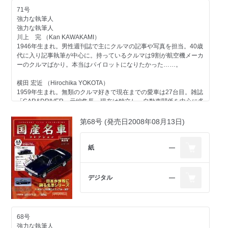
コンテンツ
71号
トヨタ
強力な執筆人
エンジン トヨタエンジン ＜ストーリー03＞第三回
強力な執筆人
日産
川上 完 （Kan KAWAKAMI）
一般モデル サニー／1977
1946年生まれ。男性週刊誌で主にクルマの記事や写真を担当。40歳
スバル
代に入り記事執筆が中心に。持っているクルマは9割が航空機メーカ
スポーツモデル インプレッサ／1992
ーのクルマばかり。本当はパイロットになりたかった……。
自動車業界
タイヤの歴史-1 横浜ゴム01
横田 宏近 （Hirochika YOKOTA）
未来のクルマ-5 トヨタ i Q
1959年生まれ。無類のクルマ好きで現在までの愛車は27台目。雑誌
「CAR&DRIVER」元編集長。現在は独立し、自動車関係を中心に多
今号のメイントピック
方面で活動中。1970年以降の日本で販売されたほとんどのクルマに
スポーツモデル 三菱 GTO／1990（折り込みページ付き）
触れたことがあるのが自慢で、"ちょっと古いクルマ"が得意ジャン
第68号 (発売日2008年08月13日)
ル。
大貫 直次郎 （Naojiro ONUKI）
紙
―
1966年生まれ。自動車専門誌や一般誌などの編集を経て、現在はフ
リーランスのエディトリアル・ライター。愛車は1989年型ポルシェ
911カレラ、1989年型ハーレーダビッドソン・スポーツスター、
デジタル
―
1974年型ヤマハTY80。趣味はジャンク屋巡り。
第71号のラインアップ
コンテンツ
68号
強力な執筆人