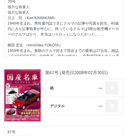
70号
ホンダ
強力な執筆人
エンジン ホンダエンジン ＜ストーリー03＞第三回
強力な執筆人
日産
川上 完 （Kan KAWAKAMI）
スポーツモデル スカイライン／1989
1946年生まれ。男性週刊誌で主にクルマの記事や写真を担当。40歳
スバル
代に入り記事執筆が中心に。持っているクルマは9割が航空機メーカ
スポーツモデル ヤングS & SS／1968
ーのクルマばかり。本当はパイロットになりたかった……。
その他のメーカー
光岡自動車の歴史-2 第二期／1997-2003
横田 宏近 （Hirochika YOKOTA）
自動車業界
1959年生まれ。無類のクルマ好きで現在までの愛車は27台目。雑誌
首都高速の歴史-5 首都高速中央環状線
「CAR&DRIVER」元編集長。現在は独立し、自動車関係を中心に多
方面で活動中。1970年以降の日本で販売されたほとんどのクルマに
今号のメイントピック
触れたことがあるのが自慢で、"ちょっと古いクルマ"が得意ジャン
スポーツモデル トヨタ セリカGT-FOUR／1994（折り込みページ付
第67号 (発売日2008年07月30日)
ル。
き）
大貫 直次郎 （Naojiro ONUKI）
紙
―
1966年生まれ。自動車専門誌や一般誌などの編集を経て、現在はフ
リーランスのエディトリアル・ライター。愛車は1989年型ポルシェ
911カレラ、1989年型ハーレーダビッドソン・スポーツスター、
1974年型ヤマハTY80。趣味はジャンク屋巡り。
デジタル
―
第70号のラインアップ
コンテンツ
67号
トヨタ