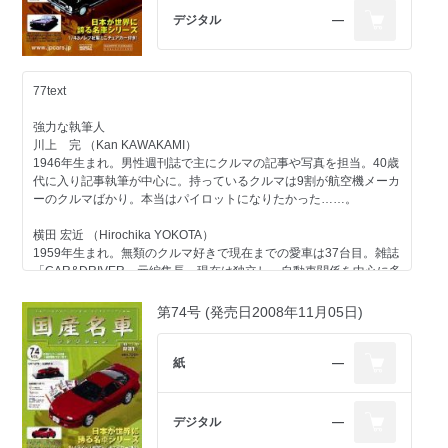
第80号のラインアップ
デジタル
―
コンテンツ
ホンダ
一般モデル ビガー／1985
日産
77text
一般モデル スカイライン／1985
その他のメーカー
強力な執筆人
スズキエンジン＜ストーリー03＞第三回
川上 完 （Kan KAWAKAMI）
自動車業界
1946年生まれ。男性週刊誌で主にクルマの記事や写真を担当。40歳
交通システム 道路交通情報の歴史-3 第三期
代に入り記事執筆が中心に。持っているクルマは9割が航空機メーカ
アワード 日本カーオブザイヤーの歴史-7 第七期／1999-2001
ーのクルマばかり。本当はパイロットになりたかった……。
今号のメイントピック
一般モデル マツダ ルーチェ レガート／1977（折り込みページ付
横田 宏近 （Hirochika YOKOTA）
き）
1959年生まれ。無類のクルマ好きで現在までの愛車は37台目。雑誌
「CAR&DRIVER」元編集長。現在は独立し、自動車関係を中心に多
方面で活動中。1970年以降の日本で販売されたほとんどのクルマに
触れたことがあるのが自慢で、"ちょっと古いクルマ"が得意ジャン
第74号 (発売日2008年11月05日)
ル。
大貫 直次郎 （Naojiro ONUKI）
紙
―
1966年生まれ。自動車専門誌や一般誌などの編集を経て、現在はフ
リーランスのエディトリアル・ライター。愛車は1989年型ポルシェ
911カレラ、1989年型ハーレーダビッドソン・スポーツスター、
デジタル
―
1974年型ヤマハTY80。趣味はジャンク屋巡り。