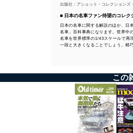
出版社：
アシェット・コレクションズ
第69号のラインアップ
コンテンツ
■ 日本の名車ファン待望のコレク
日本の名車に関する解説のほか、日
日産
スポーツモデル フェアレディZ／1983
名車」百科事典になります。世界中
三菱
名車を世界標準の1/43スケールで
一般モデル RVR／1991
一段と大きくなることでしょう。精
その他のメーカー
いすゞエンジン ＜ストーリー02＞第二回
自動車業界
特殊車両の歴史-5 第五期／2008
日本モータースポーツの歴史-4 第四期／1983-1994
この
今号のメイントピック
一般モデル ホンダ ライフ／1971 （折り込みページ付き）
※ホンダ ライフの発売は1971年ですが、付属するミニカーは1972
年式のデラックスをベースに作られたモデルです。ご了承くださ
い。