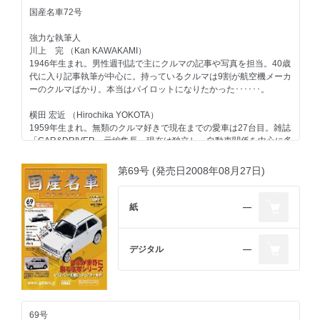
コンテンツ
国産名車72号
日産
エンジン 日産エンジン ＜ストーリー03＞第三回
強力な執筆人
ホンダ
川上 完 （Kan KAWAKAMI）
一般モデル アコード／1985
1946年生まれ。男性週刊誌で主にクルマの記事や写真を担当。40歳
その他のメーカー
代に入り記事執筆が中心に。持っているクルマは9割が航空機メーカ
いすゞ ビッグホーン／1991
ーのクルマばかり。本当はパイロットになりたかった･･････。
自動車業界
カー用品 カーオーディオの歴史-2 第二期／1971-1992
横田 宏近 （Hirochika YOKOTA）
懐古物語 高速道路の歴史／東名高速01
1959年生まれ。無類のクルマ好きで現在までの愛車は27台目。雑誌
「CAR&DRIVER」元編集長。現在は独立し、自動車関係を中心に多
今号のメイントピック
方面で活動中。1970年以降の日本で販売されたほとんどのクルマに
スポーツモデル トヨタ ソアラ／1991（折り込みページ）
触れたことがあるのが自慢で、"ちょっと古いクルマ"が得意ジャン
第69号 (発売日2008年08月27日)
ル。
大貫 直次郎 （Naojiro ONUKI）
紙
―
1966年生まれ。自動車専門誌や一般誌などの編集を経て、現在はフ
リーランスのエディトリアル・ライター。愛車は1989年型ポルシェ
911カレラ、1989年型ハーレーダビッドソン・スポーツスター、
デジタル
―
1974年型ヤマハTY80。趣味はジャンク屋巡り。
第72号のラインアップ
コンテンツ
マツダ
69号