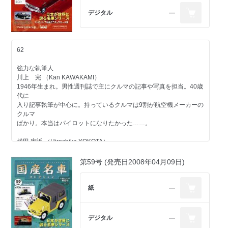
大貫 直次郎 （Naojiro ONUKI）
1966年生まれ。自動車専門誌や一般誌などの編集を経て、現在はフ
デジタル
―
リーランスのエディトリアル・ライター。愛車は1989年型
ポルシェ911カレラ、1989年型ハーレーダビッドソン・スポーツス
ター、1974年型ヤマハTY80。趣味はジャンク屋巡り。
62
第65号のラインアップ
コンテンツ
強力な執筆人
トヨタ
川上 完 （Kan KAWAKAMI）
エンジン トヨタエンジン＜ストーリー02＞第二回
1946年生まれ。男性週刊誌で主にクルマの記事や写真を担当。40歳
ホンダ
代に
一般モデル アコード／1989
入り記事執筆が中心に。持っているクルマは9割が航空機メーカーの
スバル
クルマ
一般モデル レオーネ ツーリングワゴン／1981
ばかり。本当はパイロットになりたかった……。
その他のメーカー
光岡自動車の歴史-1 第一期
横田 宏近 （Hirochika YOKOTA）
自動車業界
1959年生まれ。無類のクルマ好きで現在までの愛車は27台目。雑誌
首都高速の歴史-4 レインボーブリッジ
「CAR&DRIVER」元編集
第59号 (発売日2008年04月09日)
長。現在は独立し、自動車関係を中心に多方面で活動中。1970年以
今号のメイントピック
降の日本で販売されたほ
スポーツモデル 日産 NXクーペ／1990（折り込みページ付き）
とんどのクルマに触れたことがあるのが自慢で、"ちょっと古いクル
紙
―
マ"が得意ジャンル。
大貫 直次郎 （Naojiro ONUKI）
デジタル
―
1966年生まれ。自動車専門誌や一般誌などの編集を経て、現在はフ