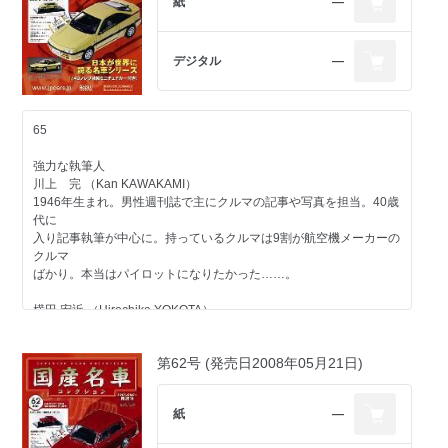
紙
―
デジタル
―
65
強力な執筆人
川上 完 （Kan KAWAKAMI）
1946年生まれ。男性週刊誌で主にクルマの記事や写真を担当。40歳
代に
入り記事執筆が中心に。持っているクルマは9割が航空機メーカーの
クルマ
ばかり。本当はパイロットになりたかった……。
横田 宏近 （Hirochika YOKOTA）
1959年生まれ。無類のクルマ好きで現在までの愛車は27台目。雑誌
「CAR&DRIVER」元編集
第62号 (発売日2008年05月21日)
長。現在は独立し、自動車関係を中心に多方面で活動中。1970年以
降の日本で販売されたほ
とんどのクルマに触れたことがあるのが自慢で、"ちょっと古いクル
紙
―
マ"が得意ジャンル。