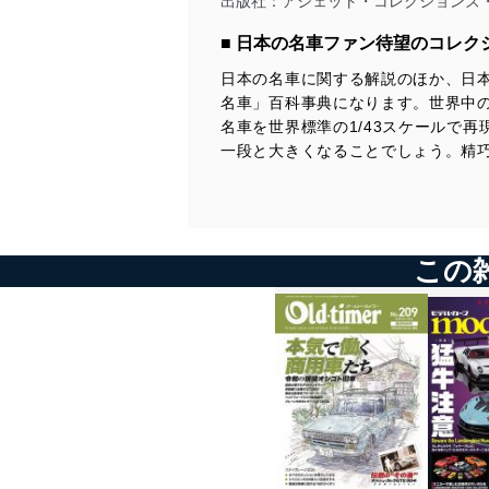
出版社：
アシェット・コレクションズ
コンテンツ
ホンダ
■ 日本の名車ファン待望のコレク
一般モデル シティ／1986
日本の名車に関する解説のほか、日
トヨタ
スポーツモデル セリカ／1989
名車」百科事典になります。世界中
マツダ
名車を世界標準の1/43スケールで
一般モデル ファミリア／1980
一段と大きくなることでしょう。精
その他のメーカー
ダイハツの歴史-6 第六期／2001-
自動車業界
日本モータースポーツの歴史-2 第二期／1968-1972
今号のメイントピック
一般モデル 日産 ローレル／1968 （折り込みページ付き）
この