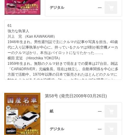
大貫 直次郎 （Naojiro ONUKI）
デジタル
―
1966年生まれ。自動車専門誌や一般誌などの編集を経て、現在はフ
リーランスのエディトリアル・ライター。愛車は1989年型
ポルシェ911カレラ、1989年型ハーレーダビッドソン・スポーツス
ター、1974年型ヤマハTY80。趣味はジャンク屋巡り。
61
強力な執筆人
第64号のラインアップ
川上 完 （Kan KAWAKAMI）
コンテンツ
1946年生まれ。男性週刊誌で主にクルマの記事や写真を担当。40歳
ホンダ
代に入り記事執筆が中心に。持っているクルマは9割が航空機メーカ
エンジン ホンダエンジン＜ストーリー02＞第二回
ーのクルマばかり。本当はパイロットになりたかった……。
日産
横田 宏近 （Hirochika YOKOTA）
一般モデル スカイライン ワゴン／1972
1959年生まれ。無類のクルマ好きで現在までの愛車は27台目。雑誌
マツダ
「CAR&DRIVER」元編集長。現在は独立し、自動車関係を中心に多
一般モデル MPV／1990
方面で活動中。1970年以降の日本で販売されたほとんどのクルマに
三菱
触れたことがあるのが自慢で、"ちょっと古いクルマ"が得意ジャン
一般モデル ギャランΣ／1980
ル。
自動車業界
大貫 直次郎 （Naojiro ONUKI）
日本車輸出の歴史-2 トヨタ＜1951-1977＞
第58号 (発売日2008年03月26日)
1966年生まれ。自動車専門誌や一般誌などの編集を経て、現在はフ
リーランスのエディトリアル・ライター。愛車は1989年型ポルシェ
今号のメイントピック
911カレラ、1989年型ハーレーダビッドソン・スポーツスター、
一般モデル トヨタ カリーナ／1970（折り込みページ付き）
紙
―
1974年型ヤマハTY80。趣味はジャンク屋巡り。
世良 耕太 （Kota SERA）
1967年生まれ。自動車専門誌、モータースポーツ誌の編集を経て独
立。F1グランプリを全戦カバーするなど、海外取材経験は豊富。
デジタル
―
旅、建築、酒、企業、人物など取材対象のフィールドを広げて活動