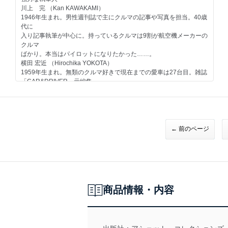
エンジン 日産エンジン＜ストーリー01＞第一回
川上 完 （Kan KAWAKAMI）
ホンダ
1946年生まれ。男性週刊誌で主にクルマの記事や写真を担当。40歳
一般モデル ドマーニ／1992
代に
その他のメーカー
入り記事執筆が中心に。持っているクルマは9割が航空機メーカーの
いすゞ ファーゴ／1980
クルマ
スズキ エスクード／1988
ばかり。本当はパイロットになりたかった……。
自動車業界
横田 宏近 （Hirochika YOKOTA）
日本車輸出の歴史-1／日産＜1941-1973＞
1959年生まれ。無類のクルマ好きで現在までの愛車は27台目。雑誌
今号のメイントピック
「CAR&DRIVER」元編集
スポーツモデル トヨタ スープラ／1986（折り込みページ付き）
長。現在は独立し、自動車関係を中心に多方面で活動中。1970年以
※トヨタスープラの発売は1986年ですが、付属するミニカーは1988
降の日本で販売されたほ
年式をベースに作られたモデルです。ご了承ください。
とんどのクルマに触れたことがあるのが自慢で、"ちょっと古いクル
マ"が得意ジャンル。
大貫 直次郎 （Naojiro ONUKI）
← 前のページ
1966年生まれ。自動車専門誌や一般誌などの編集を経て、現在はフ
リーランスのエディトリアル・ライター。愛車は1989年型
ポルシェ911カレラ、1989年型ハーレーダビッドソン・スポーツス
ター、1974年型ヤマハTY80。趣味はジャンク屋巡り。
世良耕太 （Kota SERA）
1967年生まれ。自動車専門誌、モータースポーツ誌の編集を経て独
商品情報・内容
立。F1グランプリを全戦カバーするなど、海外取材経験
は豊富。旅、建築、酒、企業、人物など取材対象のフィールドを広
げて活動中。
第54号のラインアップ