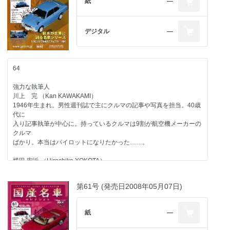
紙
―
デジタル
―
64
強力な執筆人
川上 完 （Kan KAWAKAMI）
1946年生まれ。男性週刊誌で主にクルマの記事や写真を担当。40歳
代に
入り記事執筆が中心に。持っているクルマは9割が航空機メーカーの
クルマ
ばかり。本当はパイロットになりたかった……。
横田 宏近 （Hirochika YOKOTA）
1959年生まれ。無類のクルマ好きで現在までの愛車は27台目。雑誌
「CAR&DRIVER」元編集
第61号 (発売日2008年05月07日)
長。現在は独立し、自動車関係を中心に多方面で活動中。1970年以
降の日本で販売されたほ
とんどのクルマに触れたことがあるのが自慢で、"ちょっと古いクル
紙
―
マ"が得意ジャンル。