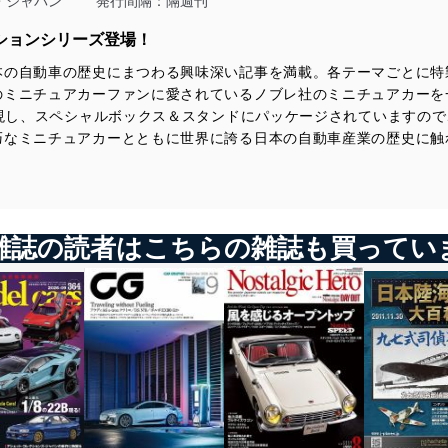
・ジャパン
発行間隔：隔週刊
スズキの歴史-6 第六期／2001-
自動車業界
ションシリーズ登場！
アワード 日本カーオブザイヤーの歴史-3第三期／1990-1992
今号のメイントピック
本の自動車の歴史にまつわる興味深い記事を満載。各テーマごとに特
いすゞ ベレル／1962 （折り込みページ付き）
のミニチュアカーファンに愛されているノブレ社のミニチュアカーを
※付属するミニカーはいすゞ ベレル2000デラックス（1963年）を
再現し、スペシャルボックス＆スタンドにパッケージされていますの
元に製作されています。
巧なミニチュアカーとともに世界に誇る日本の自動車産業の歴史に触
雑誌の読者はこちらの雑誌も買ってい