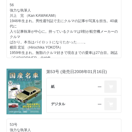
一般モデル レジェンド クーペ／1990
56
トヨタ
強力な執筆人
一般モデル スプリンター／1974
川上 完 （Kan KAWAKAMI）
日産
1946年生まれ。男性週刊誌で主にクルマの記事や写真を担当。40歳
一般モデル VWサンタナ／1984
代に
自動車業界
入り記事執筆が中心に。持っているクルマは9割が航空機メーカーの
有料駐車場の歴史 第一回／1959-1969
クルマ
今号のメイントピック
ばかり。本当はパイロットになりたかった……。
スズキ ジムニー／1970（折り込みページ付き）
横田 宏近 （Hirochika YOKOTA）
1959年生まれ。無類のクルマ好きで現在までの愛車は27台目。雑誌
「CAR&DRIVER」元編集
長。現在は独立し、自動車関係を中心に多方面で活動中。1970年以
降の日本で販売されたほ
第53号 (発売日2008年01月16日)
とんどのクルマに触れたことがあるのが自慢で、"ちょっと古いクル
マ"が得意ジャンル。
大貫 直次郎 （Naojiro ONUKI）
紙
―
1966年生まれ。自動車専門誌や一般誌などの編集を経て、現在はフ
リーランスのエディトリアル・ライター。愛車は1989年型
ポルシェ911カレラ、1989年型ハーレーダビッドソン・スポーツス
デジタル
―
ター、1974年型ヤマハTY80。趣味はジャンク屋巡り。
第56号のラインアップ
コンテンツ
53号
トヨタ
強力な執筆人