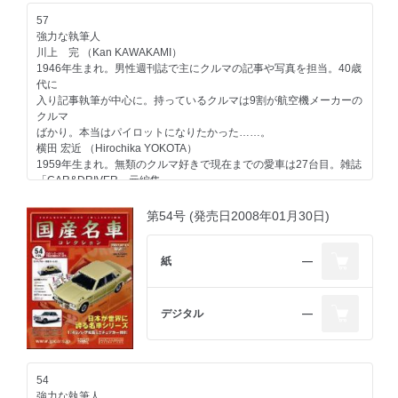
一般モデル シビック フェリオ／1991
57
スバル
強力な執筆人
一般モデル レックス／1986
川上 完 （Kan KAWAKAMI）
その他のメーカー
1946年生まれ。男性週刊誌で主にクルマの記事や写真を担当。40歳
いすゞエンジン ＜ストーリー01＞第一回
代に
自動車業界
入り記事執筆が中心に。持っているクルマは9割が航空機メーカーの
トラック＆バスの歴史-3 第三期 特別編／1954～1966
クルマ
今号のメイントピック
ばかり。本当はパイロットになりたかった……。
一般モデル 日産 セフィーロ／1988（折り込みページ付き）
横田 宏近 （Hirochika YOKOTA）
1959年生まれ。無類のクルマ好きで現在までの愛車は27台目。雑誌
「CAR&DRIVER」元編集
長。現在は独立し、自動車関係を中心に多方面で活動中。1970年以
降の日本で販売されたほ
第54号 (発売日2008年01月30日)
とんどのクルマに触れたことがあるのが自慢で、"ちょっと古いクル
マ"が得意ジャンル。
大貫 直次郎 （Naojiro ONUKI）
紙
―
1966年生まれ。自動車専門誌や一般誌などの編集を経て、現在はフ
リーランスのエディトリアル・ライター。愛車は1989年型
ポルシェ911カレラ、1989年型ハーレーダビッドソン・スポーツス
デジタル
―
ター、1974年型ヤマハTY80。趣味はジャンク屋巡り。
第57号のラインアップ
コンテンツ
54
日産
強力な執筆人