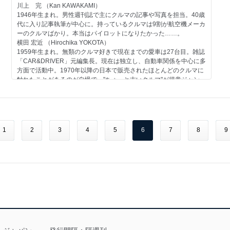
エンジン トヨタエンジン＜ストーリー01＞第一回
川上 完 （Kan KAWAKAMI）
日産
1946年生まれ。男性週刊誌で主にクルマの記事や写真を担当。40歳
一般モデル スタンザFX／1981
代に入り記事執筆が中心に。持っているクルマは9割が航空機メーカ
スバル
ーのクルマばかり。本当はパイロットになりたかった……。
一般モデル レオーネ／1979
横田 宏近 （Hirochika YOKOTA）
その他のメーカー
1959年生まれ。無類のクルマ好きで現在までの愛車は27台目。雑誌
ダイハツ フェローMAX HT／1971
「CAR&DRIVER」元編集長。現在は独立し、自動車関係を中心に多
自動車業界
方面で活動中。1970年以降の日本で販売されたほとんどのクルマに
首都高速の歴史-3 横浜ベイブリッジ
触れたことがあるのが自慢で、"ちょっと古いクルマ"が得意ジャン
今号のメイントピック
ル。
スポーツモデル ホンダ ビート／1991（折り込みページ付き）
大貫 直次郎 （Naojiro ONUKI）
1966年生まれ。自動車専門誌や一般誌などの編集を経て、現在はフ
リーランスのエディトリアル・ライター。愛車は1989年型ポルシェ
911カレラ、1989年型ハーレーダビッドソン・スポーツスター、
1
2
3
4
5
6
7
8
9
1974年型ヤマハTY80。趣味はジャンク屋巡り。
第53号のラインアップ
コンテンツ
ホンダ
一般モデル アスコット／1989
日産
一般モデル バネット／1978
マツダ
スポーツモデル RX-7／1985
その他のメーカー