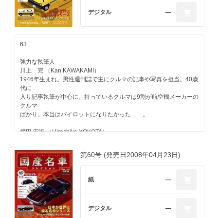
911カレラ、1989年型ハーレーダビッドソン・スポーツスター、
1974年型ヤマハTY80。趣味はジャンク屋巡り。
デジタル
―
第66号のラインアップ
コンテンツ
日産
63
エンジン 日産エンジン＜ストーリー02＞第二回
トヨタ
強力な執筆人
スポーツモデル セリカ／1977
川上 完 （Kan KAWAKAMI）
三菱
1946年生まれ。男性週刊誌で主にクルマの記事や写真を担当。40歳
一般モデル デリカ／1979
代に
自動車業界
入り記事執筆が中心に。持っているクルマは9割が航空機メーカーの
イベント 東京モーターショーの歴史 第七期／1997-1999
クルマ
トラック＆バスの歴史-4 第四期／1970-1979
ばかり。本当はパイロットになりたかった……。
今号のメイントピック
横田 宏近 （Hirochika YOKOTA）
いすゞ ジェミニ／1985 （折り込みページ付き）
1959年生まれ。無類のクルマ好きで現在までの愛車は27台目。雑誌
※ミニカーは1987年モデルをベースに製作されておりますのでご了
「CAR&DRIVER」元編集
第60号 (発売日2008年04月23日)
承ください。
長。現在は独立し、自動車関係を中心に多方面で活動中。1970年以
降の日本で販売されたほ
とんどのクルマに触れたことがあるのが自慢で、"ちょっと古いクル
紙
―
マ"が得意ジャンル。
大貫 直次郎 （Naojiro ONUKI）
デジタル
―
1966年生まれ。自動車専門誌や一般誌などの編集を経て、現在はフ