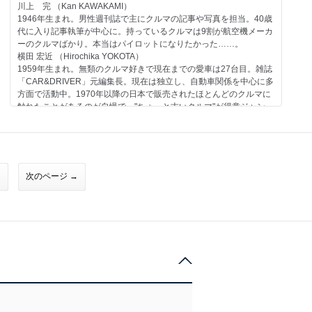
ホンダエンジン＜ストーリー01＞ 第一回
川上 完 （Kan KAWAKAMI）
日産
1946年生まれ。男性週刊誌で主にクルマの記事や写真を担当。40歳
スポーツモデル フェアレディZ／1989
代に入り記事執筆が中心に。持っているクルマは9割が航空機メーカ
三菱
ーのクルマばかり。本当はパイロットになりたかった……。
一般モデル 三菱500／1960
横田 宏近 （Hirochika YOKOTA）
自動車業界
1959年生まれ。無類のクルマ好きで現在までの愛車は27台目。雑誌
懐古物語 ナンバープレートの歴史／1907-
「CAR&DRIVER」元編集長。現在は独立し、自動車関係を中心に多
未来のクルマ-2 ニューエイジ コンパクトカー
方面で活動中。1970年以降の日本で販売されたほとんどのクルマに
今号のメイントピック
触れたことがあるのが自慢で、"ちょっと古いクルマ"が得意ジャン
一般モデル トヨタ コロナ エクシヴ／1989（折り込みページ付き）
ル。
大貫 直次郎 （Naojiro ONUKI）
1966年生まれ。自動車専門誌や一般誌などの編集を経て、現在はフ
リーランスのエディトリアル・ライター。愛車は1989年型ポルシェ
911カレラ、1989年型ハーレーダビッドソン・スポーツスター、
次のページ →
1974年型ヤマハTY80。趣味はジャンク屋巡り。
第52号のラインアップ
コンテンツ
マツダ
マツダの歴史-6 第六期／2001-
トヨタ
一般モデル エスティマ／1990
スバル
一般モデル レオーネ／1984
自動車業界