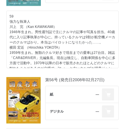
リーランスのエディトリアル・ライター。愛車は1989年型
ポルシェ911カレラ、1989年型ハーレーダビッドソン・スポーツス
ター、1974年型ヤマハTY80。趣味はジャンク屋巡り。
59
強力な執筆人
第62号のラインアップ
川上 完 （Kan KAWAKAMI）
コンテンツ
1946年生まれ。男性週刊誌で主にクルマの記事や写真を担当。40歳
マツダ
代に入り記事執筆が中心に。持っているクルマは9割が航空機メーカ
一般モデル ルーチェ／1986
ーのクルマばかり。本当はパイロットになりたかった……。
トヨタ
横田 宏近 （Hirochika YOKOTA）
一般モデル マークII／1980
1959年生まれ。無類のクルマ好きで現在までの愛車は27台目。雑誌
その他のメーカー
「CAR&DRIVER」元編集長。現在は独立し、自動車関係を中心に多
スズキエンジン＜ストーリー01＞第一回
方面で活動中。1970年以降の日本で販売されたほとんどのクルマに
自動車業界
触れたことがあるのが自慢で、"ちょっと古いクルマ"が得意ジャン
アワード 日本カーオブザイヤーの歴史-4 第四期／1992-94
ル。
交通システム 道路交通情報の歴史-1 第一期
大貫 直次郎 （Naojiro ONUKI）
第56号 (発売日2008年02月27日)
1966年生まれ。自動車専門誌や一般誌などの編集を経て、現在はフ
今号のメイントピック
リーランスのエディトリアル・ライター。愛車は1989年型ポルシェ
一般モデル 日産 ブルーバード／1963（折り込みページ付き）
911カレラ、1989年型ハーレーダビッドソン・スポーツスター、
紙
―
1974年型ヤマハTY80。趣味はジャンク屋巡り。
第59号ラインアップ
デジタル
―
スバル
エンジン スバルエンジン＜ストーリー01＞第一回
ホンダ