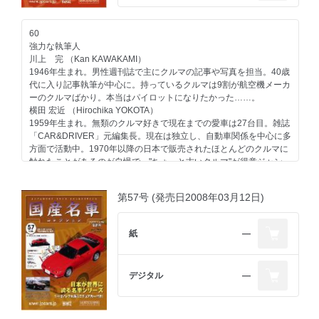
リーランスのエディトリアル・ライター。愛車は1989年型
ポルシェ911カレラ、1989年型ハーレーダビッドソン・スポーツス
ター、1974年型ヤマハTY80。趣味はジャンク屋巡り。
60
強力な執筆人
第63号のラインアップ
川上 完 （Kan KAWAKAMI）
コンテンツ
1946年生まれ。男性週刊誌で主にクルマの記事や写真を担当。40歳
マツダ
代に入り記事執筆が中心に。持っているクルマは9割が航空機メーカ
エンジン マツダエンジン＜ストーリー01＞第一回
ーのクルマばかり。本当はパイロットになりたかった……。
日産
横田 宏近 （Hirochika YOKOTA）
一般モデル シルビア／1979
1959年生まれ。無類のクルマ好きで現在までの愛車は27台目。雑誌
トヨタ
「CAR&DRIVER」元編集長。現在は独立し、自動車関係を中心に多
一般モデル サイノス／1991
方面で活動中。1970年以降の日本で販売されたほとんどのクルマに
三菱
触れたことがあるのが自慢で、"ちょっと古いクルマ"が得意ジャン
一般モデル ランサーEX／1979
ル。
自動車業界
大貫 直次郎 （Naojiro ONUKI）
イベント 2007 TMSピックアップ1／トヨタ
第57号 (発売日2008年03月12日)
1966年生まれ。自動車専門誌や一般誌などの編集を経て、現在はフ
リーランスのエディトリアル・ライター。愛車は1989年型ポルシェ
今号のメイントピック
911カレラ、1989年型ハーレーダビッドソン・スポーツスター、
一般モデル ホンダ シティ／1981（折り込みページ付き）
紙
―
1974年型ヤマハTY80。趣味はジャンク屋巡り。
第60号のラインアップ
デジタル
―
コンテンツ
トヨタ
一般モデル コロナ／1970
ホンダ