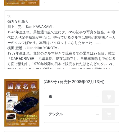
中。
第61号のラインアップ
58
コンテンツ
強力な執筆人
日産
川上 完 （Kan KAWAKAMI）
一般モデル レパード／1986
1946年生まれ。男性週刊誌で主にクルマの記事や写真を担当。40歳
トヨタ
代に入り記事執筆が中心に。持っているクルマは9割が航空機メーカ
一般モデル パブリカ／1972
ーのクルマばかり。本当はパイロットになりたかった……。
その他のメーカー
横田 宏近 （Hirochika YOKOTA）
ダイハツエンジン ＜ストーリー01＞第一回
1959年生まれ。無類のクルマ好きで現在までの愛車は27台目。雑誌
自動車業界
「CAR&DRIVER」元編集長。現在は独立し、自動車関係を中心に多
特殊車両の歴史-4 第四期／1991-
方面で活動中。1970年以降の日本で販売されたほとんどのクルマに
日本モータースポーツの歴史-3 第三期／1973-1982
触れたことがあるのが自慢で、"ちょっと古いクルマ"が得意ジャン
今号のメイントピック
ル。
一般モデル マツダ ユーノス コスモ／1990（折り込みページ付き）
大貫 直次郎 （Naojiro ONUKI）
第55号 (発売日2008年02月13日)
1966年生まれ。自動車専門誌や一般誌などの編集を経て、現在はフ
リーランスのエディトリアル・ライター。愛車は1989年型ポルシェ
911カレラ、1989年型ハーレーダビッドソン・スポーツスター、
紙
―
1974年型ヤマハTY80。趣味はジャンク屋巡り。
第58号ラインアップ
デジタル
―
コンテンツ
三菱
エンジン 三菱エンジン＜ストーリー01＞第一回