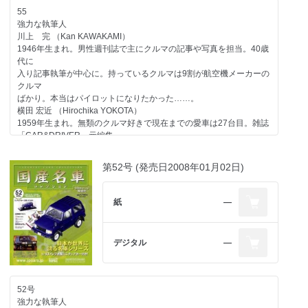
日産
55
一般モデル インフィニティQ45／1989
強力な執筆人
スバル
川上 完 （Kan KAWAKAMI）
一般モデル R2／1969
1946年生まれ。男性週刊誌で主にクルマの記事や写真を担当。40歳
自動車業界
代に
イベント 東京モーターショーの歴史 第六期／1993-1995
入り記事執筆が中心に。持っているクルマは9割が航空機メーカーの
未来のクルマ-3 燃料電池車
クルマ
今号のメイントピック
ばかり。本当はパイロットになりたかった……。
スポーツモデル トヨタ セリカXX／1978（折り込みページ付き）
横田 宏近 （Hirochika YOKOTA）
1959年生まれ。無類のクルマ好きで現在までの愛車は27台目。雑誌
「CAR&DRIVER」元編集
長。現在は独立し、自動車関係を中心に多方面で活動中。1970年以
降の日本で販売されたほ
第52号 (発売日2008年01月02日)
とんどのクルマに触れたことがあるのが自慢で、"ちょっと古いクル
マ"が得意ジャンル。
大貫 直次郎 （Naojiro ONUKI）
紙
―
1966年生まれ。自動車専門誌や一般誌などの編集を経て、現在はフ
リーランスのエディトリアル・ライター。愛車は1989年型
ポルシェ911カレラ、1989年型ハーレーダビッドソン・スポーツス
デジタル
―
ター、1974年型ヤマハTY80。趣味はジャンク屋巡り。
第55号のラインアップ
コンテンツ
52号
ホンダ
強力な執筆人