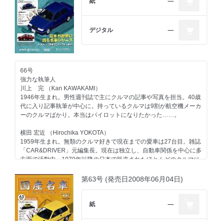
紙
―
デジタル
―
66号
強力な執筆人
川上 完 （Kan KAWAKAMI）
1946年生まれ。男性週刊誌で主にクルマの記事や写真を担当。40歳
代に入り記事執筆が中心に。持っているクルマは9割が航空機メーカ
ーのクルマばかり。本当はパイロットになりたかった……。
横田 宏近 （Hirochika YOKOTA）
1959年生まれ。無類のクルマ好きで現在までの愛車は27台目。雑誌
「CAR&DRIVER」元編集長。現在は独立し、自動車関係を中心に多
方面で活動中。1970年以降の日本で販売されたほとんどのクルマに
触れたことがあるのが自慢で、"ちょっと古いクルマ"が得意ジャン
ル。
第63号 (発売日2008年06月04日)
大貫 直次郎 （Naojiro ONUKI）
1966年生まれ。自動車専門誌や一般誌などの編集を経て、現在はフ
紙
―
リーランスのエディトリアル・ライター。愛車は1989年型ポルシェ