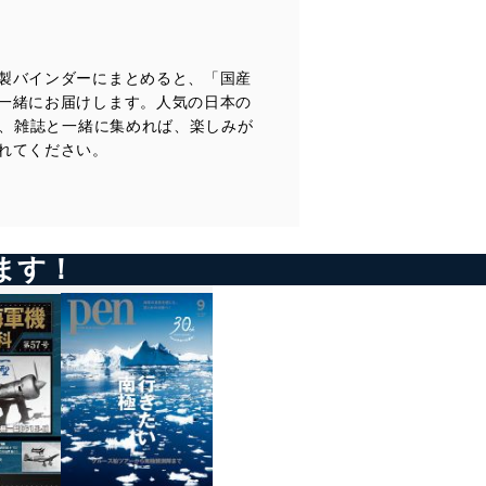
特殊車両の歴史-3 第三期／1980-1990
軽自動車規格の変遷-2 第二期／1976-
今号のメイントピック
スポーツモデル 三菱 パジェロ／1982 （折り込みページ付き）
製バインダーにまとめると、「国産
一緒にお届けします。人気の日本の
で、雑誌と一緒に集めれば、楽しみが
れてください。
ます！