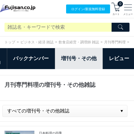
0
ログイン/
新規無料
登録
カート
メニュー
トップ
ビジネス・経済 雑誌
飲食店経営・調理師 雑誌
月刊専門料理
バックナンバー
増刊号・その他
レビュー
日
月刊専門料理の増刊号・その他雑誌
日本料理の四季