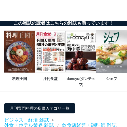
この雑誌の読者はこちらの雑誌も買っています！
料理王国
月刊食堂
dancyu(ダンチュ
シェフ
ウ)
月刊専門料理の所属カテゴリ一覧
ビジネス・経済 雑誌
>
外食・ホテル業界 雑誌
飲食店経営・調理師 雑誌
/