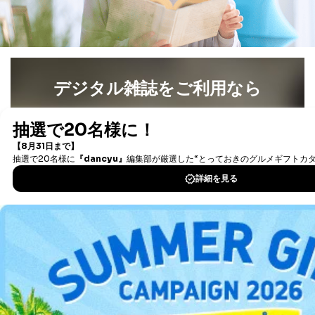
デジタル雑誌をご利用なら
最新号〜バックナンバーまで7000冊以上の雑誌
（電子
書籍）が無料で読み放題！
タダ読みサービス
を楽しもう！
DOWNLOAD FOR IOS
DOWNLOAD FOR ANDROID
ご利用方法はこちら