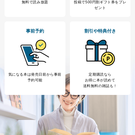
無料で読み放題
投稿で
500円割ギフト券をプレ
ゼント
事前予約
割引や特典付き
気になる本は
発売日前から事前
定期購読なら
予約可能
お得に本が読めて
送料無料の雑誌も！