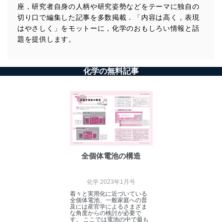
（11）曲がった矢印，ちゃんと描けてる？──二つ以上の曲がった矢印を
間酸素がいるか？／クロスカップリング反応の有機ケイ素への新展開
座，研究者自身の人柄や研究姿勢などをテーマに独自の
描く反応の巻 ●矢野将文
切り口で編集した記事を多数掲載．「内容は高く，表現
はやさしく」をモットーに，化学のおもしろい情報と話
◆化学ナンバープレイス
題を提供します。
◆化学の本だな 書評・新刊紹介
◆新聞に載った注目記事（5月）
化学の無料記事
◆編集室から
【2018年の化学】
＜注目の論文＞
ハードな拘束とソフトな拘束／炭素-水素結合の反応性序列の逆転／ウレ
タンからイソシアナートが再生／水の液-液臨界点仮説の実証
全個体電池の構造
＜最新のトピックス＞
鎖状-環状高分子トポロジー変換／非晶質の配位高分子／ペロブスカイト
化学 2023年1月号
太陽電池のための有機半導体材料／ニトロ化反応の酵素学
着々と実用化に近づいている
全個体電池、一般家庭への普
及には産官学によるさまざま
な角度からの検討が必要で
す。 ここでは電池の中で最も