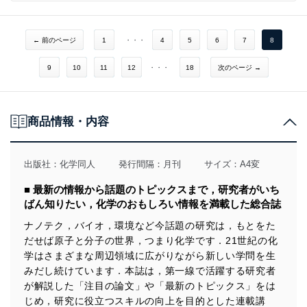
くみで皮膚の状態を調べているの？ ●野々村美宗
【紹介】AIで触媒反応の収率を予測?! ──触媒開発期間の短縮へ光 ●矢
田 陽・佐藤一彦
◆誰も教えてくれない！有機化学の基本のキ（12）
← 前のページ
1
・・・
4
5
6
7
8
曲がった矢印，ちゃんと描けてる？──【応用編】Grignard試薬の反応
【提言】中等教育課程での研究倫理教育──学生を受け入れる側となる大
●矢野将文
学の役割とは？ ●大橋淳史
9
10
11
12
・・・
18
次のページ →
◆化学者のための哲学──哲学は化学を挑発する（8）化学哲学における
☆企業のカガク研究最前線☆
実験の役割 ●落合洋文
負担の少ない検査を患者さんへ──シスメックス株式会社 ●角田正也
◆化学ナンバープレイス
商品情報・内容
★好評連載★
◆化学の本だな 書評・新刊紹介
◆カガクへの視点 「理科屋」理科教育を語る ●中村友香
出版社：
化学同人
発行間隔：月刊
サイズ：A4変
◆編集室から
◆化学者のための哲学──哲学は化学を挑発する（7）オービタルは撮影
■ 最新の情報から話題のトピックスまで，研究者がいち
【2018年の化学】
できるか（モデルと実在） ●落合洋文
ばん知りたい，化学のおもしろい情報を満載した総合誌
＜注目の論文＞
◆美しさは化学のおかげ！コスメの化学
ナノテク，バイオ，環境など今話題の研究は，もとをた
（13）クリーミーで洗い心地のよい泡はどうやってつくるの？ ●野々村
リグニンファーストテクノロジー／一人二役をこなすビスマス／新しいラ
だせば原子と分子の世界，つまり化学です．21世紀の化
美宗
ンタノイド分離法／光電流の方向制御
学はさまざまな周辺領域に広がりながら新しい学問を生
みだし続けています．本誌は，第一線で活躍する研究者
◆化学つれづれ草 （15）フロンティア軌道理論 ●田中一義
＜最新のトピックス＞
が解説した「注目の論文」や「最新のトピックス」をは
◆誰も教えてくれない！有機化学の基本のキ
じめ，研究に役立つスキルの向上を目的とした連載講
チタンを用いるクロスカップリング／アパタイト型イオン伝導体には格子