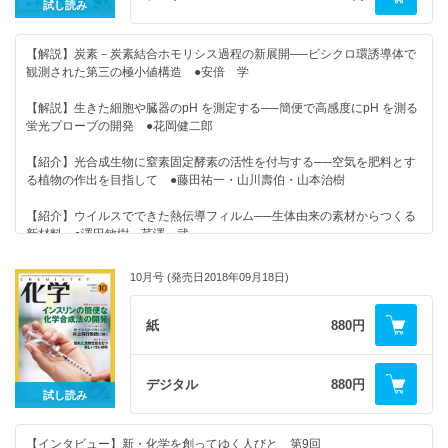
試し読み
◆化学掲示板（11月）
【Report】［京都大学総合博物館2018年度企画展／福井謙一博士生誕百
年記念展示］
◆編集室から
【解説】炭素－炭素結合ホモリシス過程の新展開──ビシクロ環誘導体で
ノーベル賞化学者を育んだ教室──応用をやるには，基礎をやれ ●『化
観測された第三の極小値構造 ●安倍 学
学』編集部
【2019年の化学】
＜注目の論文＞
【解説】生きた細胞や臓器のpH を測定する──簡便で高感度にpH を測る
究極の絶縁分子を創成する／無限にリサイクル可能なプラスチック／収率
蛍光プローブの開発 ●花岡健二郎
☆企業のカガク研究最前線☆
が100％を超えた！／Lewis酸でヒドリドを引き抜く
粉体感触の「見える化」を実現！──日本メナード化粧品株式会社 ●豊
【紹介】光合成生物に窒素固定酵素の活性を付与する──空気を肥料とす
田直晃
＜最新のトピックス＞
る植物の作出を目指して ●藤田祐一・山川壽伯・山本治樹
カーボンナノチューブからの新しい発光／細菌由来糖ヘプトース誘導体の
合成／不斉有機分子触媒としてのアルデヒド／不凍活性物質開発の最新動
【紹介】ウイルスでできた熱伝導フィルム──生体由来の素材からつくる
★化学の本だな 著者インタビュー★
向
新材料 ●澤田敏樹・芹澤 武
DOJIN 選書078 『単位は進化する─究極の精度をめざして』著者 安田正
美 先生に聞く
★好評連載★
10月号 (発売日2018年09月18日)
◆カガクへの視点 やりたいことを見つける方法 ●島岡 要
★好評連載★
紙
880円
◆美しさは化学のおかげ！ コスメの化学（17）
◆カガクへの視点 若者が減少するなかで，いかに活力を維持するか ●
「 全成分表示」って化粧品選びの参考になるの？ ●野々村美宗
中沢 浩
デジタル
880円
◆化学つれづれ草 （19）海外留学のすゝめ ●田中一義
試し読み
◆美しさは化学のおかげ！ コスメの化学（18）未来の化粧品ってどう
なるの？ ●野々村美宗
◆誰も教えてくれない！有機化学の基本のキ（15）
【インタビュー】新・化学を創ってゆく人びと 第9回