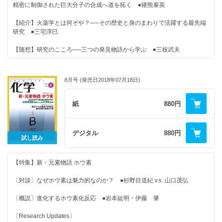
脂質輸送タンパク質／リチウムイオン二次電池用バインダー材料／2価の
ストリゴラビリンス／ナノ空間特異性の活用による高機能化／光増感剤に
精密に制御された巨大分子の合成へ道を拓く ●猪熊泰英
（14）共鳴，ちゃんと描けてる？──共鳴の五つのルールの巻 ●矢野将
希土類イオン化合物の新展開
新しい機能を加える
文
【紹介】火薬学とは何ぞや？──その歴史と身のまわりで活躍する最先端
研究 ●三宅淳巳
◆化学つれづれ草 （18）サイエンスと野暮 ●田中一義
【随想】研究のこころ──三つの発見物語から学ぶ ●三枝武夫
◆化学者のための哲学──哲学は化学を挑発する
（10）理想気体とジェンダー ●落合洋文
☆企業のカガク研究最前線☆
◆化学ナンバープレイス
8月号 (発売日2018年07月18日)
月明かりのようにほのかに輝く新素材 「RAISER MOON」の開発──京葉
ケミカル株式会社 ●根本達広
◆化学の本だな 書評・新刊紹介
紙
880円
★好評連載★
◆新聞に載った注目記事（8月）
◆カガクへの視点 炭素資源をどう使う？ ●中岩 勝
デジタル
880円
◆編集室から
試し読み
◆誰も教えてくれない！有機化学の基本のキ（13）共鳴，ちゃんと描け
【2018年の化学】
てる？──共役の基礎の巻 ●矢野将文
【特集】新・元素物語 ホウ素
＜注目の論文＞
◆美しさは化学のおかげ！ コスメの化学（15）化粧品の塗り心地って
C-H酸化反応への超分子的アプローチ／不安定化学種を捕捉する／活性ラ
〔対談〕なぜホウ素は魅力的なのか？ ●杉野目道紀 v.s. 山口茂弘
どうやって評価しているの？ ●野々村美宗
ジカル源としての無機塩基の利用／リン鉱石からリン化合物への新しい道
筋
〔概説〕進化するホウ素化反応 ●岩本紘明・伊藤 肇
◆化学つれづれ草 （17）面白そうな研究テーマ？ ●田中一義
＜最新のトピックス＞
〔Research Updates〕
◆化学者のための哲学──哲学は化学を挑発する（9）化学は物理学に還