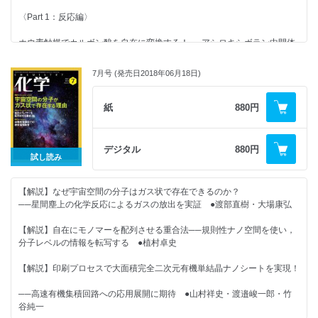
熱力学的に不安定なものをつくるには？／巨大負熱膨張への挑戦／バッキ
元できるか ●落合洋文
ーボウルをいかに使うか？
〈Part 1：反応編〉
◆化学ナンバープレイス
ホウ素触媒でカルボン酸を自在に変換する！──アシロキシボラン中間体
を鍵とするエナンチオ選択的変換反応 ●堀部貴大・石原一彰
◆化学の本だな 書評・新刊紹介
7月号 (発売日2018年06月18日)
鈴木-宮浦カップリング──ノーベル賞後の新展開 ●大村智通
◆新聞に載った注目記事（7月）
〈Part 2：機能編〉
紙
880円
◆編集室から
ホウ素化合物の構造化学──光・電子材料への可能性 ●田中直樹・山口
【2018年の化学】
茂弘
デジタル
880円
試し読み
＜注目の論文＞
医薬品におけるホウ素化合物の化学 ●中村浩之
引き伸ばすと光るプラスチック／結晶スポンジがリードする天然物探索／
光で簡単！ 表面パターニング／二酸化炭素と水素からギ酸をつくる
【解説】なぜ宇宙空間の分子はガス状で存在できるのか？
【解説】磁石でつくる室温でも安定な世界最薄の有機分子膜──磁性3d電
──星間塵上の化学反応によるガスの放出を実証 ●渡部直樹・大場康弘
子状態と分子π軌道との強固な結合 ●山田豊和・稲見栄一
＜最新のトピックス＞
アルカリ（土類）金属水素化物でヒドリド還元!?／ヘテロ芳香環の位置選
【解説】自在にモノマーを配列させる重合法──規則性ナノ空間を使い，
★好評連載★
択的官能基化／van der Waals 相互作用を活用した物質合成／芳香環C－
分子レベルの情報を転写する ●植村卓史
H結合直接アミノ化の最前線
◆カガクへの視点 ハゲタカ学術（?）出版社にご用心 ●栗山正光
【解説】印刷プロセスで大面積完全二次元有機単結晶ナノシートを実現！
◆化学つれづれ草 （16）頭がよいということ？ ●田中一義
──高速有機集積回路への応用展開に期待 ●山村祥史・渡邉峻一郎・竹
谷純一
◆美しさは化学のおかげ！ コスメの化学（14）肌診断装置はどんなし