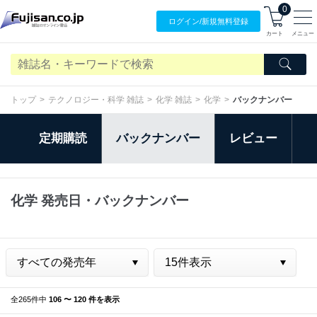
0
ログイン/
新規無料
登録
カート
メニュー
トップ
テクノロジー・科学 雑誌
化学 雑誌
化学
バックナンバー
定期購読
バックナンバー
レビュー
化学 発売日・バックナンバー
全265件中
106 〜 120 件を表示