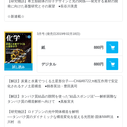
【研究物語】希土類錯体の分子デザインと光の関係──発光する素材の開
ト高分子合成
発に向けた基盤研究とその展望 ●長谷川美貴
【解説】目に見えない微結晶の構造を解析する！──マイクロ電子回折で
三次元分子構造を決定
☆新連載☆
●原野幸治・劉 東欣・中室貴幸・中村栄一
◆誰も教えてくれない！ 物理化学（分光学編）
【追悼】向山光昭先生を偲びて──研究者の進むべき道を照らす四つの言
（1）スペクトルの基本，わかってる？ ──電磁波って何？ の巻 ●宮川
葉 ●市川淳士
3月号 (発売日2019年02月18日)
雅矢〔監修：田中秀樹〕
★好評連載★
★好評連載★
紙
880円
◆カガクへの視点 「好き」で科学者になれる社会をつくるために ●岸
◆カガクへの視点 実践的工学倫理のすすめ ●中村収三
村顕広
デジタル
880円
試し読み
◆化学の特許はおまかせ！ 中務先生のやさしいカガク特許講座（4）進歩
◆化学の特許はおまかせ！ 中務先生のカガク特許講座（5）進歩性とは？
性とは？（前編） ●中務茂樹
（後編） ●中務茂樹
【解説】炭素と水素でつくる土星形分子──CH&#8722;π相互作用で安定
◆化学つれづれ草 （24）人にわかってもらうこと ●田中一義
◆分析機器の進化から見た 現代化学史（5）質量分析法の発明と同位体の
化されるナノ土星構造 ●鶴巻英治・豊田真司
発見
◆化学者のための哲学──哲学は化学を挑発する（16）分子構造が実在す
──化学研究に欠かせない質量分析計の誕生 ●廣田 襄
【解説】タンパク質結晶の隙間を使った“結晶スポンジ法”──解析困難な
るというためには ●落合洋文
タンパク質の構造解析へ向けて ●真板宣夫
◆誰も教えてくれない！ 物理化学（分光学編）（2）スペクトルの基本，
◆分析機器の進化から見た 現代化学史
わかってる？
【研究物語】ロドプシンの光中間体構造を解明
（4）電子線，中性子線回折と構造解析への応用──de Broglie波の検証と
──透過・吸収スペクトルの巻 ●宮川雅矢（監修：田中秀樹）
──タンパク質のダイナミックな構造変化を捉える光照射-固体NMR法 ●
応用の始まり●廣田 襄
川村 出
◆化学つれづれ草 （25）量子力学三題噺 ●田中一義