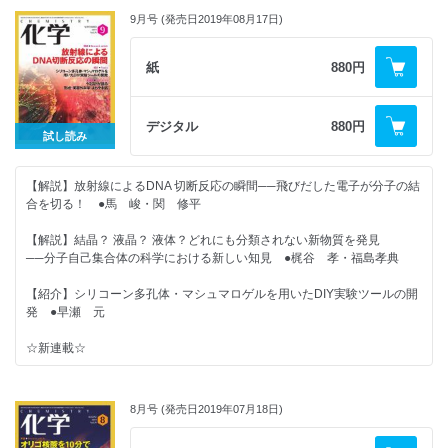
9月号 (発売日2019年08月17日)
紙
880円
デジタル
880円
試し読み
【解説】放射線によるDNA 切断反応の瞬間──飛びだした電子が分子の結
合を切る！ ●馬 峻・関 修平
【解説】結晶？ 液晶？ 液体？どれにも分類されない新物質を発見
──分子自己集合体の科学における新しい知見 ●梶谷 孝・福島孝典
【紹介】シリコーン多孔体・マシュマロゲルを用いたDIY実験ツールの開
発 ●早瀬 元
☆新連載☆
◆ケミストが語る
8月号 (発売日2019年07月18日)
形成・美容外科学 よもやま話（1）発毛のカガク（前編）
──発毛剤ミノキシジルの歴史とGuinter Kahn博士 ●高田弘弥