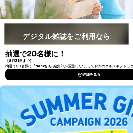
デジタル雑誌をご利用なら
最新号〜バックナンバーまで7000冊以上の雑誌
（電子
書籍）が無料で読み放題！
タダ読みサービス
を楽しもう！
DOWNLOAD FOR IOS
DOWNLOAD FOR ANDROID
ご利用方法はこちら