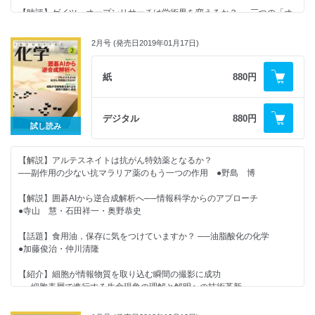
◆化学ナンバープレイス
【時評】ゲイツ・オープンリサーチは学術界を変えるか？──三つの「オ
◆化学者のための哲学──哲学は化学を挑発する（17）科学的実在論と懐
ープン」が示す新しい研究成果公開 ●佐藤 翔
◆化学の本だな 書評・新刊紹介
疑論 ●落合洋文
2月号 (発売日2019年01月17日)
◆化学掲示板（2月）
◆化学ナンバープレイス
★好評連載★
紙
880円
◆編集室から
◆化学の本だな 書評・新刊紹介
◆カガクへの視点 あなたの大学のことどこまで知っていますか？ ●
【2019年の化学】
◆編集室から
辻 篤子
デジタル
880円
試し読み
＜注目の論文＞
【2019年の化学】
◆誰も教えてくれない！有機化学の基本のキ（最終回）
構造式から物性を予測しよう！ ──酸性度の巻 ●矢野将文
撹拌するだけで高分子微小球が円柱状に！／四置換α-アミノ酸の光学異性
＜注目の論文＞
【解説】アルテスネイトは抗がん特効薬となるか？
体をつくり分ける／天然変性タンパク質の折りたたみ機構／化学を利用す
──副作用の少ない抗マラリア薬のもう一つの作用 ●野島 博
◆化学者のための哲学──哲学は化学を挑発する
るゲノム編集
究極に小さな触媒をデザインする／力でπ共役系構造が発現するはしご型
分子／100万回働く不斉有機触媒／細胞膜は二次元流体の夢を見るか？
【解説】囲碁AIから逆合成解析へ──情報科学からのアプローチ
（15）科学的実在論への挑戦状──ファン・フラーセンの構成的経験主
＜最新のトピックス＞
●寺山 慧・石田祥一・奥野恭史
義 ●落合洋文
＜最新のトピックス＞
糖分子を包み込む人工らせん分子／酵素反応で自走するマイクロチューブ
【話題】食用油，保存に気をつけていますか？ ──油脂酸化の化学
◆分析機器の進化から見た 現代化学史
モーター／複数のらせん構造をもつ分子／ビタミンB12酵素反応に学ぶ有
液体中に孔が存在する!?／金属に穴をあけるには？
●加藤俊治・仲川清隆
機合成
（3）複雑な分子のX線構造解析──分子生物学，構造生物学の誕生へ ●
【紹介】細胞が情報物質を取り込む瞬間の撮影に成功
廣田 襄
──細胞表層で進行する生命現象の理解と解明への技術革新
●吉田藍子・鈴木勇輝・吉村成弘
◆化学の特許はおまかせ！ 中務先生のやさしいカガク特許講座