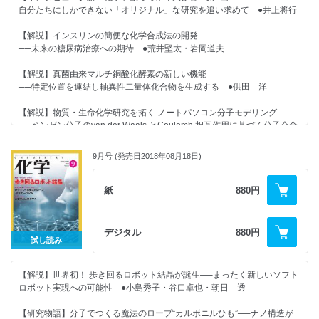
共鳴，ちゃんと描けてる？──ベンゼン環のなかで電荷を移動させよう
◆化学つれづれ草 （20）ロアルド・ホフマンさん（前編） ●田中一義
自分たちにしかできない「オリジナル」な研究を追い求めて ●井上将行
●矢野将文
◆誰も教えてくれない！有機化学の基本のキ（16）共鳴，ちゃんと描け
【解説】インスリンの簡便な化学合成法の開発
◆化学者のための哲学──哲学は化学を挑発する（11）化学知識の構造
てる？──【応用編】共鳴を使って生成物を予測しよう ●矢野将文
──未来の糖尿病治療への期待 ●荒井堅太・岩岡道夫
●落合洋文
◆化学者のための哲学──哲学は化学を挑発する（12）知識はいかにして
【解説】真菌由来マルチ銅酸化酵素の新しい機能
◆化学ナンバープレイス
つくられるか ●落合洋文
──特定位置を連結し軸異性二量体化合物を生成する ●供田 洋
◆化学の本だな 書評・新刊紹介
◆化学ナンバープレイス
【解説】物質・生命化学研究を拓く ノートパソコン分子モデリング
──ベンゼン分子のvan der Waals とCoulomb 相互作用に基づく分子会合
◆新聞に載った注目記事（9月）
◆化学の本だな 新刊紹介
の検証
●栁田祥三
◆編集室から
9月号 (発売日2018年08月18日)
◆編集室から
【紹介】優れた放熱性能をもつ新しいゴム材料
【2018年の化学】
◆総目次
──より高性能なフレキシブルデバイスの実現に向けて ●伯田幸也
紙
880円
＜注目の論文＞
【2018年の化学】
★好評連載★
デジタル
880円
SN1反応による不斉第四級炭素の構築／りん光発光性ヘテロール類“ビス
＜注目の論文＞
◆カガクへの視点 特許制度の本質を知ろう ●中務茂樹
試し読み
モール”／可視光を利用する光触媒を用いた精密合成／分子の歪みが生成
物を左右する
Aの分光イメージング機構の理解／らせんの巻き方を制御する／非天然型
◆美しさは化学のおかげ！ コスメの化学
アミノ酸の直截的な合成！／新しいカチオン性リン化合物の出現
【解説】世界初！ 歩き回るロボット結晶が誕生──まったく新しいソフト
（16）ヘアカラーやブリーチのしくみってどうなっているの？ ●野々村
＜最新のトピックス＞
ロボット実現への可能性 ●小島秀子・谷口卓也・朝日 透
美宗
＜最新のトピックス＞
太陽光をカーボンナノチューブで捕集する／膜間コンタクトサイトで働く
【研究物語】分子でつくる魔法のロープ“カルボニルひも”──ナノ構造が
◆誰も教えてくれない！有機化学の基本のキ