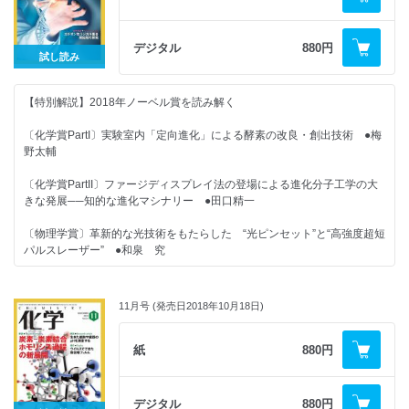
人工分子マシンで機能性分子を精密につくる／化学と機械学習／Sn系ペ
ロブスカイト光電変換素子の研究動向／計算科学プログラムはどんどん読
◆分析機器の進化から見た 現代化学史
【2019年の化学】
みづらくなる
①化学史へのいざない──現代化学の進歩をたどる旅 ●廣田 襄
デジタル
880円
＜注目の論文＞
試し読み
光で二酸化炭素の挿入反応を制御する／担持金属錯体の周辺環境効果／ア
◆化学の特許はおまかせ！ 中務先生のカガク特許講座
プリシアセコステロールAの不斉全合成／触媒的不斉Ugi 4成分連結反応
①特許制度と発明 ●中務茂樹
の実現
【特別解説】2018年ノーベル賞を読み解く
★好評連載★
＜最新のトピックス＞
〔化学賞PartI〕実験室内「定向進化」による酵素の改良・創出技術 ●梅
酸化剤のいらない酸化的カップリング／πラジカルがつくる新たな幾何構
野太輔
◆カガクへの視点 「国際周期表年2019」をみんなで盛り上げていこ
造／環境中で検出される有機ケイ素化合物／石油から化学製品原料を分離
う！ ●玉尾皓平
する共結晶化技術
〔化学賞PartII〕ファージディスプレイ法の登場による進化分子工学の大
きな発展──知的な進化マシナリー ●田口精一
◆化学つれづれ草 （21）ロアルド・ホフマンさん（後編） ●田中一義
〔物理学賞〕革新的な光技術をもたらした “光ピンセット”と“高強度超短
◆化学者のための哲学──哲学は化学を挑発する（13）いま化学に哲学が
パルスレーザー” ●和泉 究
必要な理由 ●落合洋文
〔生理学・医学賞〕免疫を抑制する分子“PD-1”とがん免疫療法 ●吉永正
◆誰も教えてくれない！有機化学の基本のキ（17）構造式から物性を予
憲・竹内 理
測しよう！──双極子モーメントの巻
11月号 (発売日2018年10月18日)
●矢野将文
〔コラム〕お隣さんから見た本庶先生──ノーベル生理学・医学賞受賞に
寄せて ●岩田 想
紙
880円
◆化学ナンバープレイス
【研究物語】アゾ系カチオン性ラジカル重合開始剤の開発──細胞毒性の
◆化学の本だな 書評・新刊紹介
ない蛍光ナノゲル温度計を目指して ●内山聖一・徳山英利
デジタル
880円