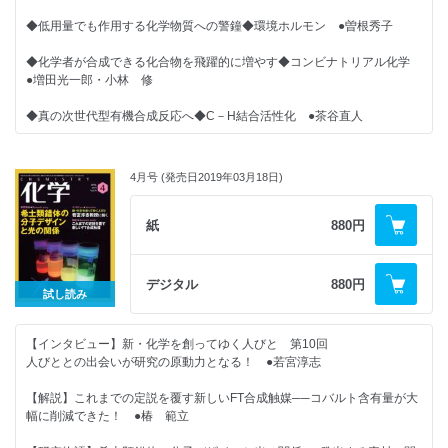
い!?／らせん状ナノグラフェン分子の新展開／RNA配列を見分ける
◆化学の特許はおまかせ！ 中務先生のやさしいカガク特許講座（6）特許
◆低用量でも作用する化学物質への警鐘◆環境ホルモン ●曽根秀子
公報と特許調査 ●中務茂樹
＜最新のトピックス＞
電気を使ったクリーンでグリーンな反応／分子インプリンティング／分子
◆化学者が合成できる化合物を飛躍的に増やす◆コンビナトリアル化学
◆化学つれづれ草 （26）プレゼン能力と研究能力 ●田中一義
サイズのセラミックビーカー／求電子剤が求核剤に早変わり!?
●増田光一郎・小林 修
◆化学者のための哲学──哲学は化学を挑発する（18）
◆真の次世代型有機合成反応へ◆C－H結合活性化 ●茶谷直人
世界の構造と知識の限界──批判的実在論の主張 ●落合洋文
◆身近になった夢の放射光◆SPring-8 ●佐々木 聡
◆化学ナンバープレイス
4月号 (発売日2019年03月18日)
◆糖鎖合成が拓いた医療への応用◆糖鎖工学 ●深瀬浩一
◆化学の本だな 書評・新刊紹介
◆核酸の多様性を生みだすもう一つの塩基対相互作用◆フーグスティーン
紙
880円
◆化学掲示板（4月）
塩基対 ●高橋俊太郎・杉本直己
◆編集室から
◆21世紀の持続可能性に貢献◆カーボンナノチューブ ●遠藤守信
デジタル
880円
試し読み
【2019年の化学】
◆生命研究を支える可視化法◆分子イメージング ●蓑島維文・菊地和也
＜注目の論文＞
【インタビュー】新・化学を創ってゆく人びと 第10回
◆遺伝性疾患・難治性疾患治療の切り札となるか◆核酸医薬 ●松田 彰
求核性のある金錯体／室温超伝導も間近！／PETボトルは生分解性？／分
人びととの出会いが研究の原動力となる！ ●若宮淳志
子がくるくる巻かれていく
◆時代の要請が生んだ有害金属を使わない触媒◆有機触媒 ●丸岡啓二
【解説】これまでの定説を覆す新しいFT合成触媒──コバルト含有量が大
＜最新のトピックス＞
幅に削減できた！ ●椿 範立
◆クリーンな再生可能エネルギー利用を目指して◆有機太陽電池 ●今
核磁気共鳴：イノベーションとリノベーション／タイプI銅タンパク質の
堀 博
複合体構造と安定性／弱い結合で強固な機能空間をつくる／ショートカッ