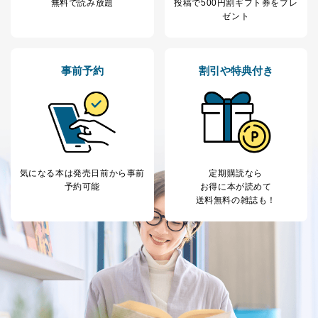
無料で読み放題
投稿で
500円割ギフト券をプレ
ゼント
事前予約
割引や特典付き
気になる本は
発売日前から事前
定期購読なら
予約可能
お得に本が読めて
送料無料の雑誌も！