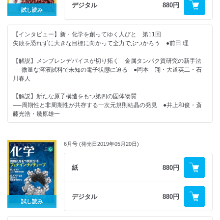
◆誰も教えてくれない！ 物理化学（4）スペクトルの基本，わかってる？
デジタル
880円
◆化学掲示板（7月）
試し読み
──吸収スペクトルは分子の何を見ている？（基礎編） ●宮川雅矢（監
修：田中秀樹）
◆編集室から
【インタビュー】新・化学を創ってゆく人びと 第11回
◆化学つれづれ草 （28）外国の研究者との交流 ●田中一義
【2019年の化学】
失敗を恐れずに大きな目標に向かって全力でぶつかろう ●前田 理
◆化学の特許はおまかせ！ 中務先生のやさしいカガク特許講座
＜注目の論文＞
【解説】メンブレンデバイスが切り拓く 金属タンパク質研究の新手法
（8）特許出願に必要な実験データとは？ ●中務茂樹
──微量な溶液試料で未知の電子状態に迫る ●岡本 翔・大道英二・石
バイオプリンティングで肺を再現／タンパク質の翻訳後修飾を操る／狙っ
川春人
◆分析機器の進化から見た 現代化学史（8）放射能の発見と元素の変換
た場所に置換基を！／気体-固体界面における複雑な相互作用
──新しい原子の概念の誕生 ●廣田 襄
【解説】新たな原子構造をもつ第四の固体物質
＜最新のトピックス＞
──周期性と非周期性が共存する一次元規則結晶の発見 ●井上和俊・斎
◆化学者のための哲学──哲学は化学を挑発する（20）科学的実在論の問
藤光浩・幾原雄一
題点 ●落合洋文
ベイポクロミズム機能をもつ分子液体／カルコゲン結合を利用した触媒反
応／現代の錬金術と理論化学／ホウ素元素をいかに利用するか？
【研究物語】小豆の赤色はアントシアニンではない!?──種皮から餡の紫
◆化学ナンバープレイス
色を担う新規の色素を発見 ●吉田久美
6月号 (発売日2019年05月20日)
◆化学の本だな 新刊紹介
★好評連載★
紙
880円
◆化学掲示板（6月）
◆カガクへの視点 疑問を投げかける科学英語教育──教養英語から専門
◆編集室から
英語への橋渡しに向けて ●安原和也
デジタル
880円
試し読み
【2019年の化学】
◆化学の特許はおまかせ！ 中務先生のカガク特許講座（7）特許出願をす