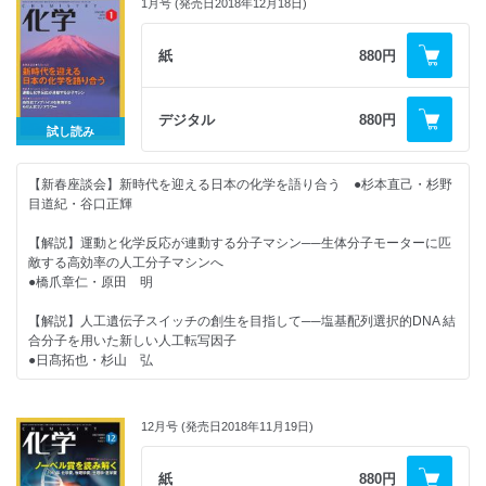
1月号 (発売日2018年12月18日)
★好評連載★
（3）新規性とは？（後編） ●中務茂樹
◆カガクへの視点 科学ヒーローたちの弁当代は誰が払うべきか？ ●荏
紙
880円
◆化学つれづれ草 （23）思い出の研究 ●田中一義
原充宏
◆化学ナンバープレイス
◆化学者のための哲学──哲学は化学を挑発する
デジタル
880円
（14）化学から見た「経験論」 ●落合洋文
試し読み
◆化学の本だな 新刊紹介
◆誰も教えてくれない！有機化学の基本のキ
◆化学掲示板（1月）
【新春座談会】新時代を迎える日本の化学を語り合う ●杉本直己・杉野
（18）構造式から物性を予測しよう！ ──沸点の巻 ●矢野将文
目道紀・谷口正輝
◆編集室から
◆化学つれづれ草 （22）伝統と効率 ●田中一義
【解説】運動と化学反応が連動する分子マシン──生体分子モーターに匹
敵する高効率の人工分子マシンへ
◆化学の特許はおまかせ！ 中務先生のカガク特許講座
●橋爪章仁・原田 明
（2）新規性とは？（前編） ●中務茂樹
【2019年の化学】
【解説】人工遺伝子スイッチの創生を目指して──塩基配列選択的DNA 結
◆分析機器の進化から見た 現代化学史
＜注目の論文＞
合分子を用いた新しい人工転写因子
（2）X線の発見と構造解析への応用──科学の世紀を拓いた光 ●廣田
●日髙拓也・杉山 弘
襄
近赤外光でがん細胞だけを狙い撃ち／エーテル結合をクリック反応で切断
する／複合アニオン化による無機結晶の新展開／卑金属プラズモン光触媒
【解説】高性能ナノデバイスを実現するらせん状ナノフラワー──花型の
◆化学ナンバープレイス
による水素生成反応
シリコンが生みだす巨大光学活性
12月号 (発売日2018年11月19日)
●シャオ・ティンフェイ･程 振洲･合田圭介
◆化学の本だな 書評・新刊紹介
＜最新のトピックス＞
★新連載★
紙
880円
◆編集室から