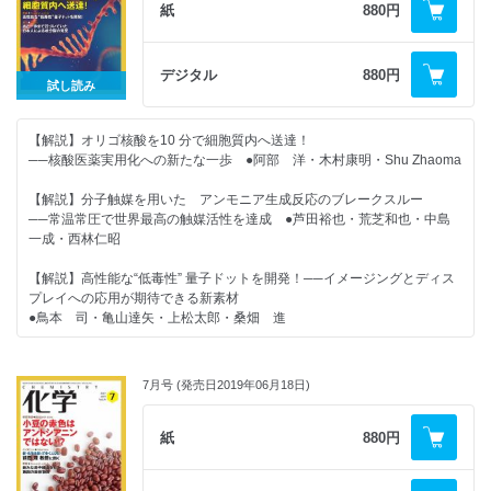
紙
880円
★好評連載★
◆カガクへの視点 化学工業とものづくり ●藤本隆宏
デジタル
880円
試し読み
◆化学つれづれ草（29）お気に入りの教科書 ●田中一義
【解説】オリゴ核酸を10 分で細胞質内へ送達！
◆誰も教えてくれない！ 物理化学（5）スペクトルの基本，わかってる？
──核酸医薬実用化への新たな一歩 ●阿部 洋・木村康明・Shu Zhaoma
──吸収スペクトルは分子の何を見ている？（実践編Part1） ●宮川雅矢
（監修：田中秀樹）
【解説】分子触媒を用いた アンモニア生成反応のブレークスルー
本文演習問題解答 本文演習問題解答
──常温常圧で世界最高の触媒活性を達成 ●芦田裕也・荒芝和也・中島
一成・西林仁昭
◆化学の特許はおまかせ！ 中務先生のやさしいカガク特許講座（9）特許
請求の範囲とは？（前編） ●中務茂樹
【解説】高性能な“低毒性” 量子ドットを開発！──イメージングとディス
プレイへの応用が期待できる新素材
◆化学者のための哲学──哲学は化学を挑発する（21）分子「構造」につ
●鳥本 司・亀山達矢・上松太郎・桑畑 進
いて ●落合洋文
【紹介】あと一歩まで近づいていた 日本人による核分裂の発見──悔恨
◆分析機器の進化から見た 現代化学史（9）核・放射化学の発展と応用
の思いの仁科芳雄と木村健二郎 ●野津憲治
──化学研究の進歩を加速させた放射性核種 ●廣田 襄
7月号 (発売日2019年06月18日)
★好評連載★
◆化学ナンバープレイス
紙
880円
◆カガクへの視点 はかってなんぼ ●横井邦彦
◆化学の本だな 書評・新刊紹介