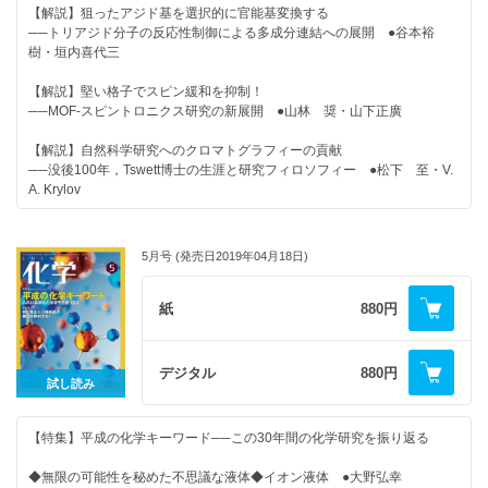
るためには？ ●中務茂樹
＜注目の論文＞
【解説】狙ったアジド基を選択的に官能基変換する
一つの分子を引っ張る／開始剤のないラジカル重合が実現／アクアポリン
──トリアジド分子の反応性制御による多成分連結への展開 ●谷本裕
◆誰も教えてくれない！ 物理化学（3）スペクトルの基本，わかってる？
に匹敵！／医薬品の直接的かつ位置選択的官能基化
樹・垣内喜代三
──Lambert-Beerの法則の巻 ●宮川雅矢（監修：田中秀樹）
＜最新のトピックス＞
【解説】堅い格子でスピン緩和を抑制！
◆分析機器の進化から見た 現代化学史（7）電気化学的測定と化学の発展
視覚的に解析できる速度論解析法／海水を淡水化しながら電力を獲得／硬
──MOF-スピントロニクス研究の新展開 ●山林 奨・山下正廣
──溶液物理化学の誕生へ ●廣田 襄
い結晶の柔らかい化学／プラズモニックナノ構造触媒の研究動向
【解説】自然科学研究へのクロマトグラフィーの貢献
◆化学つれづれ草 （27）専門書籍を書き残すこと ●田中一義
──没後100年，Tswett博士の生涯と研究フィロソフィー ●松下 至・V.
A. Krylov
◆化学者のための哲学──哲学は化学を挑発する（19）懐疑的実在論への
懐疑 ●落合洋文
【研究物語】周期孔をもつ筒状分子 フェナインナノチューブ ●磯部寛
之・池本晃喜・孫 哲・佐藤宗太
◆化学ナンバープレイス
5月号 (発売日2019年04月18日)
◆化学の本だな 書評・新刊紹介
紙
880円
★好評連載★
◆化学掲示板（5月）
◆カガクへの視点 大学博物館へようこそ──研究者の視点に触れる場
デジタル
880円
◆編集室から
試し読み
所 ●塩瀬隆之
【2019年の化学】
◆分析機器の進化から見た 現代化学史（6）
【特集】平成の化学キーワード──この30年間の化学研究を振り返る
質量分析法の進歩と複雑な分子の分析──生体高分子の質量分析 ●廣
＜注目の論文＞
田 襄
特異な分離能を示すポリイオン液体膜／水が有機溶媒より分極されにく
◆無限の可能性を秘めた不思議な液体◆イオン液体 ●大野弘幸