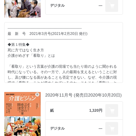
デジタル
―
■事例1
株式会社ライフケア・ビジョン
■事例2
-------------------------------------------------------------
社会福祉法人やすらぎ会
最 新 号 2021年3月号(2021年2月20日 発行)
-------------------------------------------------------------
■事例3
◆第１特集◆
株式会社三協メディケア・株式会社日本M&Aセンター
死に方ではなく生き方
介護がめざす「看取り」とは
-------------------------------------------------------------
◆第２特集◆
「看取り」という言葉が介護の現場でも当たり前のように聞かれる
研修だけが予防策じゃない
時代になっている。その一方で、人の最期を支えるということに対
虐待を生まない環境づくり
し、及び腰になる面があることも否定できない。なぜ、今介護の現
場で「看取る」ことが求められているのか、そもそも「看取り」と
虐待防止に関する研修が、すべての介護事業者に義務付けられるこ
は一体何をすることなのかを、多様な視点で見ていく。
とになった。
2020年11月号 (発売日2020年10月20日)
しかし、ただ研修を行うだけでは虐待防止として不十分との声もあ
■解説：意識・制度が変われば看取りは身近になる
る。
山崎章郎（ケアタウン小平クリニック）
介護現場で虐待が発生する要因を探るだけでなく、職場風土や職員
紙
1,320円
の意識改革など、虐待を「予防する」ための環境づくりを、どのよ
■対談：「看取り」は日常ケアの延長 瞬間ではなく面で支える
うに行っていくのかを整理する。
菊地雅洋（北海道介護福祉道場あかい花代表）
-------------------------------------------------------------
吉田豊美（株式会社シーユーシーホスピス代表取締役社長）
デジタル
―
■ケアのある風景
社会福祉法人天佑 特別養護老人ホーム アンミッコ