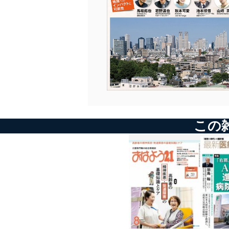
村上 享
新型コロナの教訓3
人事マネジメントの実際
■バトンをつなぐ――若きリーダーたちへ
浜田きよ子
-------------------------------------------------------------
■ケアのある風景
-------------------------------------------------------------
株式会社JAWA秋田
次 号 予 告 2021年3月号(2021年2月20日 発行)
-------------------------------------------------------------
■TOPICS
◆第１特集◆
3密を避けつつ質を確保せよ
死に方ではなく生き方？
介護人材養成に新時代が来る?
「看取り介護」とは一体何か（仮題）
■PickUp 介護のミカタ
看取りへの対応は求められるものの、今なぜ介護現場で看取り対
施設向けシフト自動作成アプリ「おまかせシフトちゃん」
応が必要 とされているのだろうか。介護現場における看取りの本質
この
を探る。
■育てる 育つ 異業種に学ぶ人材育成
アイワ広告株式会社（広告会社）
◆第２特集◆
投資の専門家が考える
■介護小説「もうひとつの世界」
次に来る介護関連サービスベスト10（仮題）
阿部敦子 第16話「レット・イット・ビー」
■介護と医療をフラットに
髙橋公一
■介護業界 裏読み・深読み
あきのたかお