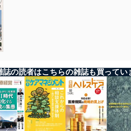
新型コロナウイルスによる緊急事態宣言が発令されているなか、介
■PickUp 介護のミカタ
■未来カイゴ談義
護事業者の経営状況は非常に厳しくなっている。
手順書作成・管理プラットフォーム「Teachme Biz」
あらゆる面でのICTの活用が大規模デイサービスの経営を支える
今後も事業継続をしていくために、介護事業者が今やるべきことに
ついて、「資金繰り」「人材マネジメント」「複合災害対策」「メ
■育てる 育つ 異業種に学ぶ人材育成
■特別寄稿
ンタルヘルスケア」の点から解説する。
株式会社菊屋（和食器小売業）
住民自治と福祉について考える 第3回
-------------------------------------------------------------
■未来カイゴ談義
■介護小説「もうひとつの世界」
◆緊急特集
若手だろうと保険外であろうと
阿部敦子：第21話「茶番」
新型コロナの教訓2
チャレンジする精神が活気を生む
現役介護職でもある阿部敦子氏による介護小説。ある介護シーン
感染者発生時の介護事業者の対応
を介護職と利用者、両方の目線から描きます。
■特別寄稿
-------------------------------------------------------------
介護事業のM&Aを新たな成長戦略に！
■介護と医療をフラットに
■TOPICS
髙橋公一
雑誌の読者はこちらの雑誌も買ってい
コロナ時代の雇用対策と人材確保に“チャンス”到来？
■新しいパートナーシップをめざして 手を携える介護事業者たち
第2回 エール事業協同組合への前進
■介護業界 裏読み・深読み
■PickUp 介護のミカタ
あきのたかお
施設向け配食サービス「ぐっどはあと」
■介護小説「もうひとつの世界」
阿部敦子 第18話「この人の世界」
■制度と経営に強くなる!
■育てる 育つ 異業種に学ぶ人材育成
介護事業経営研究会（C-MAS）
Colorkrew（IT企業）
■介護と医療をフラットに
髙橋公一
■Update the Value Standard
■介護小説「もうひとつの世界」
早川浩士
阿部敦子 第15話「つき通す」
■介護業界 裏読み・深読み
あきのたかお
■みんなが知らない 介護環境デザインの世界
■介護と医療をフラットに