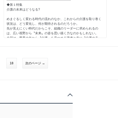
-------------------------------------------------------------
-------------------------------------------------------------
ワークスモバイルジャパン株式会社
佐野順平 さん（株式会社スカイト 代表取締役）
◆第２特集
◆第１特集
発想力が鍵！
介護の未来はどうなる?
■PickUp 介護のミカタ
●事例研究2 大規模化の先に見える新しいデイサービスの姿
戦略の転換で機会をつかめ
特定技能特化型「外国人材紹介サービス」
北嶋史誉 さん（株式会社エムダブルエス日高 代表取締役）
めまぐるしく変わる時代の流れのなか、これからの介護を取り巻く
新型コロナ禍での利用控えによる減収、長期に渡る人材不足など、
状況は、どう変化し、何が期待されるのだろうか。
■緊急特別鼎談 2021年度介護報酬改定はこう乗り越えろ！
●事例研究3 利用控えを減らす身近な人との関係性づくり
介護事業を取り巻く環境は厳しいものがある。一方で、そうした厳
先が見えにくい時代だからこそ、組織のリーダーに求められるの
青木正人（株式会社ウエルビー代表取締役）
井手雄大 さん（株式会社ありがたい 取締役社長）
しい状況の中だからこそ、これまでの事業の枠にとらわれず、ビジ
は、広い視野から〝未来〟の姿を思い描く力なのかもしれない。
今瀬俊彦（株式会社今瀬ヘルスケアコンサルティング所長）
ネスのフレームワークを変え、ビックチャンスとする機会もある。
今回は、業界の外から〝介護〟を見つめる識者と共に〝介護の未
竹重俊文（一般社団法人地域ケア総合研究所所長）
●事例研究4 目玉を明確にすることでブランド力を発信
戦略の転換に成功してきた例に学びつつ、介護業界において業態の
来〟を考えてみよう。
渡邊扶美 さん（株式会社新井湯 介護部長）
変更や多様化、保険外サービスへの展開などで成功を収めるにはど
■育てる 育つ 異業種に学ぶ人材育成
渡邉千尋 さん（デイサービスセンター湯～亀 管理者）
うすればいいのか、今こそ学んでおきたい。
●Prediction 未来の社会は「ケア」が原動力になる
浅野製版所（広告製版業）
永谷榮一 さん（株式会社アイリンクス 代表取締役社長）
広井良典（京都大学こころの未来研究センター教授）
森中 洋 さん（株式会ケアマインド 本部副部長）
-------------------------------------------------------------
・
18
次のページ →
■未来カイゴ談義
■ケアのある風景
●CARE × TECH 超高齢化にテクノロジーで挑む
株式会社メディサイト代表取締役 松村眞吾
-------------------------------------------------------------
社会福祉法人湖成会 特別養護老人ホーム 月のあかり
落合陽一（ピクシーダストテクノロジーズ株式会社代表取締役
◆第２特集
CEO）
■介護小説「もうひとつの世界」
経営者視点で考える
■TOPICS
阿部敦子 第24話「チンパン女史」
これからの介護現場の感染対策
仕事の価値を高める生産性向上
●CARE × DESIGN 高齢者が多数派となる社会をデザインする
現役介護職でもある阿部敦子氏による介護小説。ある介護シーン
真の目的は人材育成
阿久津靖子（Aging Japan代表理事）
を介護職と利用者、両方の目線から描きます。
第２波、第３波が予想される新型コロナ感染症。そのような状況下
において経営者達に求められているのは、感染対策をしながらも、
■PickUp 介護のミカタ
●CARE × AI AIは未来の介護に何をもたらすか
■Update the Value Standard
適切なケアを提供し、事業運営を継続させること。本特集では利用
介護人材紹介FC「介護・看護求人支援センター」
石山 洸（エクサウィザーズ代表取締役社長）
早川浩士
者・職員の安心・安全を確保しつつ、経営に活かせる知恵・製品を
紹介する。
■育てる 育つ 異業種に学ぶ人材育成
-------------------------------------------------------------
■介護と医療をフラットに