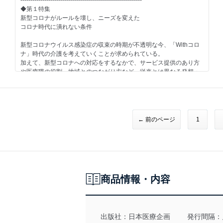
・社会福祉法人初穂会（千葉県千葉市）
-------------------------------------------------------------
住民自治と福祉について考える 第1回
・社会福祉法人恩賜財団済生会特別養護老人ホームながまち荘
◆第１特集
■新型コロナの教訓
（山形県山形市）
新型コロナがルールを壊し、ニーズを変えた
■新しいパートナーシップをめざして 手を携える介護事業者たち
コロナ時代に潰れない条件
-------------------------------------------------------------
第3回 ちとせの介護医療連携の会の輪の広がり
-------------------------------------------------------------
次 号 予 告 2021年6月号(2021年5月20日 発行)
■ケアのある風景
新型コロナウイルス感染症の収束の時期が不透明な今、「Withコロ
-------------------------------------------------------------
■未来カイゴ談義
社会福祉法人悠々会 特別養護老人ホーム 悠々園
ナ」時代の介護を考えていくことが求められている。
◆第１特集◆
思い込みを排除し“面”で地域を支えることをめざす
加えて、新型コロナへの対応をするなかで、サービス提供のあり方
売り方・買い方教えます
■PickUp 介護のミカタ
や医療職の役割、地域とのつながり方など、従来とは異なる発想・
介護のM＆A（仮題）
■介護小説「もうひとつの世界」
節水装置「 ASVI24」
対応が必要となる場面も増えている。
阿部敦子 第19話「胡散臭い」
新型コロナによって見えてきた、「Withコロナ」の時代の介護事業
介護業界では年々M&Aの件数も増えており、年間40件程度行われて
■Special Interview
者が潰れないための条件とは何かを議論した。
いる。実際にM&Aを行っている事業所は何のために行っているのか
■介護と医療をフラットに
73歳の介護福祉士が語る「私が介護業界に転身した理由」 石井統
を探るとともに、M&Aを検討している事業者が何から始めればいい
髙橋公一
市
●鼎談1 “3密”だから不要でいいのか？ “デイサービス”の真価とは
← 前のページ
1
のかを解説する。
猪股憲一（株式会社ツクイ 事業本部統括 上席執行役員）
■介護業界 裏読み・深読み
■育てる 育つ 異業種に学ぶ人材育成
武藤岳人（社会福祉法人壽光会特別養護老人ホーム笛吹荘 施設
◆第２特集◆
あきのたかお
NATTY SWANKY（飲食業）
長）
虐待を予防するための環境づくり（仮題）
森 剛士（株式会社ポラリス 代表取締役）
■C-MASオンラインLIVE全国大会ver.2020 ご案内
■介護変革! ～事業者の挑戦～
介護事業経営研究会（C-MAS）
国の方針変更にいち早く対応したリハビリ特化型デイサービスを
●鼎談2 施設をコロナから守り、施設で看るには？ “施設看護師”の
商品情報・内容
展開
役割を問う
■Update the Value Standard
（イー・ライフ・グループ株式会社）
工藤ツタエ（医療法人社団緑心会 介護老人保健施設グリーンアル
早川浩士
ス伊丹）
■新しいパートナーシップをめざして 手を携える介護事業者たち
小谷洋子（株式会社ハートフルケア 介護付有料老人ホーム カーサ
■みんなが知らない 介護環境デザインの世界
第6回 地域の外へも広がる日本福祉防災楽会の絆
プラチナみなとみらい 看護主任）
出版社：
日本医療企画
発行間隔：
村上 享