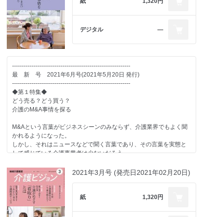
紙
1,320円
デジタル
―
-------------------------------------------------------------
最 新 号 2021年6月号(2021年5月20日 発行)
-------------------------------------------------------------
◆第１特集◆
どう売る？どう買う？
介護のM&A事情を探る
M&Aという言葉がビジネスシーンのみならず、介護業界でもよく聞
かれるようになった。
しかし、それはニュースなどで聞く言葉であり、その言葉を実態と
して感じている介護事業者は少ないだろう。
介護業界のM&A事情とはどういうものなのかを紐解く。
2021年3月号 (発売日2021年02月20日)
■視点1
飯村芳樹（シムウェルマン株式会社代表取締役）
紙
1,320円
■視点2
芝田幸司（株式会社ビズ・ミディエーション代表取締役）