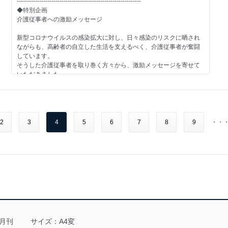
-------------------------------------------------------------
次 号 予 告 2021年5月号(2021年4月20日 発行)
マシュウ・Ｗ・カラシュ さん（社会福祉法人湘南育成園特別養護
現在進行中の新型コロナ禍は再び大きな波を起こしている一方
◆特別企画
-------------------------------------------------------------
老人ホーム
で、対応が洗練化してきたために、新型コロナウイルスが存在して
介護従事者への激励メッセージ
◆第１特集◆
ささりんどう鎌倉 施設長）
いることを前提に対策をとりながら共存する「ニューノーマル時
介護における『経営』の意味を問う（仮題）
代」を迎え、新しいサービスのあり方が模索されている。介護事業
新型コロナウイルスの感染拡大に対し、日々感染のリスクに晒され
●opinion3
においても、従来の介護保険サービスに加え、孤立感を深めるなど
ながらも、高齢者の自立した生活を支えるべく、介護従事者が奮闘
介護保険制度開始から20年を経たものの、介護現場に経営という意
不本意な状況下で生活をしている利用者の思いを支援する
新しい高齢者の困り事などに対応していく必要がある。そんななか
しています。
識が根づいているとは言いがたい。なぜ介護現場に経営という意識
宇津木 忠 さん（社会福祉法人不二健育会 特別養護老人ホームケ
で新しいニーズに対応するような保険外サービスが一段と重要性を
そうした介護従事者を取り巻く方々から、激励メッセージを寄せて
が根づかないのか、またその原因をどのように経営者自身は捉えて
アポート板橋 施設長）
ましている。本特集では、新時代にふさわしい保険外サービスのあ
いただきました。
いるのかを、今あらためて問う。
り方を模索する。
●opinion4
安藤なつ（メイプル超合金）／町 亞聖／菊地雅洋／川内 潤／和氣美
◆第２特集◆
本当にやりたいことなのかを常に問い続ける姿勢をもつ
■対談 村田裕之 × 紀伊信之：シニアビジネスの現状と今取り組むべ
枝／秋本可愛／
シフトの組み方が介護を変える
下別府 知広 さん（社会福祉法人北野会 特別養護老人ホームマイ
き保険外サービス
高瀬比左子／貝塚誠一郎／井戸和宏／鈴木森夫／青木正人／山下総
最新シフトプラン作成術（仮題）
ライフ徳丸 介護主任）
新型コロナ禍により社会状況は一変し、ウイルスの存在が当たり
司
2
3
4
5
6
7
8
9
・・
前になった“ニューノーマル時代”を迎えている。対人サービスにおい
●opinion5 鼎談
てさまざまな困難があるなかで、通り一遍のケアだけやっていれば
-------------------------------------------------------------
介護をする側が無理をするようなケアプランは利用者本位ではな
よいという時代ではない。サービスの質を一段と高められるために
◆第１特集
い
も、保険外サービスに目を向けていく必要がある。ここでは、シニ
介護が地域にできること
石井直樹 さん（一般社団法人マチツナガルLABO 理事長／介護支
アビジネスや保険外サービスに博識なお二人に、これから介護業界
地域課題に気づきその解決を図るために
援専門員）
がめざすべき保険外サービスの姿についてお話を聞いた。
田村聡志 さん（主任介護支援専門員）
困っている人を助けたい――。
野間康彰 さん（管理者／介護支援専門員）
■事例研究：移動、配食、カルチャースクールでの保険外サービスの
介護事業は社会福祉の一環であり、そこに携わろうとする人の心の
新動向
底流には、こうした思いが流れているはずだ。
●column
新型コロナ禍においても、人間の欲求としてなかなか衰えない
日本は人口減少時代を迎え、多くの地域そのものが困った状況に立
利用者の望みを知るには？
し、切実な需要があるのは、「出かけたい」「おいしいものを食べ
月刊
ち至ろうとしている。
サイズ：A4変