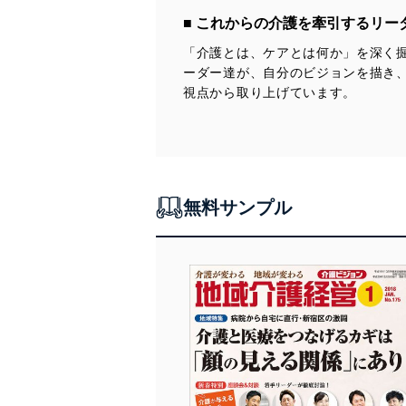
眞鍋哲子（社会福祉法人援助会 特別養護老人ホーム聖ヨゼフの
■未来カイゴ談義
園 主任看護師）
■ これからの介護を牽引するリー
■バトンをつなぐ――若きリーダーたちへ
株式会社ポラリス代表取締役 森 剛士
市川禮子
●鼎談3 これからはつかず、離れず？ 地域との“ソーシャル・ディ
「介護とは、ケアとは何か」を深く
■特別寄稿
スタンス”
ーダー達が、自分のビジョンを描き
ほか
サ高住運営事業者に対する介護報酬改定の行方 大藪直史
柴田範子（NPO法人楽 理事長）
視点から取り上げています。
宮島 渡（アザレアンさなだ 理事長）
-------------------------------------------------------------
■介護小説「もうひとつの世界」
和田行男（株式会社大起エンゼルヘルプ 取締役）
次 号 予 告 2020年11月号(2020年10月20日 発行)
阿部敦子：第23話「ルーデル大佐じゃない」
-------------------------------------------------------------
現役介護職でもある阿部敦子氏による介護小説。ある介護シーン
-------------------------------------------------------------
◆第１特集◆
を介護職と利用者、両方の目線から描きます。
◆第２特集
ピンチをチャンスに変えよう！
迫られる世代交代の波
大胆な方向転換で商機をつかめ（仮題）
■介護と医療をフラットに
ニチイ学館 ＭＢＯの狙いとは？
無料サンプル
髙橋公一
新型コロナ禍での利用控えによる減収、長期にわたる人材不足な
介護業界で売上高トップを走り、医療事務でもトップシェアを誇る
ど、介護事業を取り巻く環境は厳しい。その一方で、厳しい状況の
■介護業界 深読み・裏読み
株式会社ニチイ学館。
なかからヒントを見出し、成功につなげた事例もある。ピンチをチ
あきのたかお
同社は５月８日、MBO（マネジメント・バイアウト）と上場廃止を
ャンスに変えるにはどんな発想の転換があったのかを探る。
めざすことを公表した。
■制度と経営に強くなる!
経営陣が自社株を購入することで経営体制を強化する手法である
◆第２特集◆
介護事業経営研究会（C-MAS）
MBOを、なぜ行うのか？
新しい生活様式に即した
そこにはカリスマ経営者亡き後の大企業ならではの悩みを打開しよ
介護現場の感染対策（仮題）
■Update the Value Standard
うとする姿があった。
早川浩士
-------------------------------------------------------------
■みんなが知らない 介護環境デザインの世界
◆緊急特集