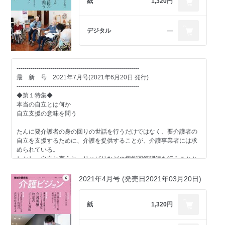
紙
1,320円
デジタル
―
-------------------------------------------------------------
最 新 号 2021年7月号(2021年6月20日 発行)
-------------------------------------------------------------
◆第１特集◆
本当の自立とは何か
自立支援の意味を問う
たんに要介護者の身の回りの世話を行うだけではなく、要介護者の
自立を支援するために、介護を提供することが、介護事業者には求
められている。
しかし、自立と言うと、リハビリなどの機能回復訓練を行うことと
捉えられている風潮もある。
ここでは、利用者の自立とは何か、また自立支援とは何を行うこと
2021年4月号 (発売日2021年03月20日)
なのかを議論するとともに、自立支援を実践している事業者の取り
組みを通じて、自立支援がめざすものに何があるのかを考えてい
く。
紙
1,320円
■座談会