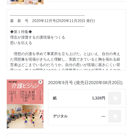
データ取得のみにこだわるな
-------------------------------------------------------------
LIFE活用の真の意味を捉えよ
■ケアのある風景
-------------------------------------------------------------
4月から運用が始まるLIFE。多くの加算の算定要件にLIFEの活用が
社会福祉法人三幸福祉会 介護付き有料老人ホーム 杜の癒しハウス
最 新 号 2020年12月号(2020年11月20日 発行)
入っており、「使わざるを得ない」という心持で、多くの介護事業
文京関口
-------------------------------------------------------------
者は対応に追われている。一方で、「現場の対応が大変」「フィー
◆第１特集◆
ドバックデータの活用方法がわからない」など、現場からは不安の
■Top Messege
理念が浸透する介護現場をつくる
声が上がっている。
社会福祉法人千歳会 理事長 左 敬真
思いを伝える
本特集では、LIFEをどのように捉え、日々の業務に取り入れていく
べきか、その考え方やまず経営者・現場が取り掛かるべきことを探
■PickUp 介護のミカタ
理想の介護を求めて事業所を立ち上げた。とはいえ、自分の考え
る。
葬祭事業「おくりびと(R)のお葬式」
た理想像を現場がきちんと理解し、実践できていると胸を張れる経
-------------------------------------------------------------
営者はどこまでいるのだろうか。自分の思いが現場に届きにくい背
■ケアのある風景
■特別寄稿
景には、個人の問題だけでなく介護業界ならではの課題もあるので
株式会社市進ケアサービス
新型コロナ禍で注目集まるBCP 実効性のある計画作成を
はないか。どうトップの思いを現場まで行き届かせるかの方策を探
小規模多機能型居宅介護 いろどりの里 日高
る。
2020年9月号 (発売日2020年08月20日)
■明日につながる経営のヒント
■SPECIAL FOCUS
未来カイゴ談義 神内秀之介
■提言：なぜ「職員が動かない」と経営者たちは言うのか？
株式会社ガネット
制度と経営に強くなる! 谷 靖介
紙
1,320円
人材採用最前線 一般社団法人日の出医療福祉グループ
■分析：経営者の理念やマインドを言葉にしてスタッフに伝える
■PickUp 介護のミカタ
介護業界深読み・裏読み あきのたかお
鯨岡栄一郎 株式会社メディケアソリューション 代表取締役
業務用自動炊飯機「ライスロボ」
経営者やリーダーの思いが現場で働くスタッフに届かないのはな
デジタル
―
■介護現場改善アイデア
ぜか？ 介護事業者向けのコーチングなどを行っている鯨岡栄一郎
■育てる 育つ 異業種に学ぶ人材育成
誌上で学ぶ・介護事業所の研修 社会福祉法人福祉楽団
さんに、介護現場特有の問題などを指摘してもらった
株式会社玄(理美容業)
みんなが知らない介護環境デザインの世界 村上享
介護と医療をフラットに 髙橋公一
■解説：具体的な行動に移せる指針が明確で、自分の役割を理解し行