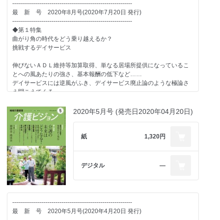
Director）
-------------------------------------------------------------
■Catch Up
対策の徹底を阻害する要因を取り除くことも必要だ。
最 新 号 2020年8月号(2020年7月20日 発行)
これまで多くの介護事業所向けに感染対策を指導している、株式
■Investor Viewpoint 03
-------------------------------------------------------------
-------------------------------------------------------------
会社アトラス代表取締役の向田朋之氏に、介護現場における感染対
介護保険外での製品・サービスに注目 他業界での流れも見極め
◆第１特集
次 号 予 告 2021年7月号(2021年6月20日 発行)
策の課題について解説いただいた。
る
曲がり角の時代をどう乗り越えるか？
-------------------------------------------------------------
菅原康之（ブラッククローキャピタル 代表パートナー）
挑戦するデイサービス
◆第１特集◆
●case study 1 平時からの感染への意識の高さが非常時の対応力の
歩ければ自立?
差となる
■Investor Viewpoint 04
伸びないＡＤＬ維持等加算取得、単なる居場所提供になっているこ
“自立支援”の意味を問う（仮題）
実際の介護現場では、今回の新型コロナをどのように受け止めた
短期目線は利用者・職員にしわ寄せが 介護は中長期目線での投
とへの風あたりの強さ、基本報酬の低下など……
のだろうか。
資が肝心
デイサービスには逆風がふき、デイサービス廃止論のような極論さ
介護保険制度の３つの柱のひとつでもある、自立支援。利用者の自
現場の課題とその解決策について、事業者に話を聞いた。
斉藤正行（株式会社日本介護ベンチャーコンサルティンググルー
え聞こえてくる。
立とは何か、自立支援とは何を行うことなのかを議論するととも
プ 代表取締役）
「選ばれる」事業者と「選ばれない」事業者の選別が新型コロナに
に、自立支援を実践している事業者の取り組みを紹介する。
●case study 2 介護の質を高めることこそが感染防止対策を行う目
よって進む今。
2020年5月号 (発売日2020年04月20日)
的
-------------------------------------------------------------
逆風の時代にデイサービスの存在する意義は何だろうか。
◆第２特集◆
ハード面の強化により、感染防止対策を徹底する体制をとり、
■ケアのある風景
改めてデイサービスの意味を問いなおすとともに、成功している事
利用者・職員・ケアマネジャーを引き付ける
新型コロナ禍を乗り越えようとしている介護事業者の取り組みを
株式会社あらたか
業者はどうして選ばれているのかを探り、選ばれるデイサービスと
紙
1,320円
ホームページの活用法り（仮題）
紹介する。
なるためのヒントを探る。
■特集連動企画 映画［痛くない死に方］特別座談会
●特別寄稿 ユニフォームの見直しから始める感染対策と業務改善
高橋伴明（映画監督）
●解説 デイサービスの危機を克服するには？
デジタル
―
ユニフォームを見直すことで、感染対策、ひいては業務改善につ
宇崎竜童（歌手・俳優）
辻川泰史 さん（株式会社エイチエル代表取締役 株式会社はっぴー
なげることができる、と話すのは株式会社ソーイング・ボックスの
湖山泰成（湖山医療福祉グループ）
ライフ代表取締役
菅沼蔵人さん。
町亞聖（フリーアナウンサー）
3RD Place 代表）
感染対策だけにとどめない、業務改善の仕組みづくりのヒントを
西村栄一 さん（株式会社ヘルプズ＆カンパニー 代表取締役）
寄稿していただいた。
-------------------------------------------------------------
■SPECIAL FOCUS
最 新 号 2020年5月号(2020年4月20日 発行)
SKIP BEAT株式会社
●事例研究1 廃業事業所に学ぶ、デイの生き残り戦略