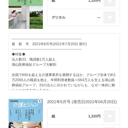
紙
1,320円
デジタル
―
-------------------------------------------------------------
最 新 号 2021年8月号(2021年7月20日 発行)
-------------------------------------------------------------
◆特集◆
法人数33、職員数1万人超え
湖山医療福祉グループ大解剖
全国で600を超える介護事業所を展開するほか、グループ全体で約1
万2000人の職員を抱え、年間利用者数延べ564万人を支える湖山医
療福祉グループ。33の法人に分かれていながらも、なぜ一体的に動
くことができているのか―。
”医療・福祉の創造”を掲げるこの組織は、どのように機能しているの
かを探る。
2021年5月号 (発売日2021年04月20日)
■Part1
数字から見る湖山医療福祉グループという存在
紙
1,320円
■Part2