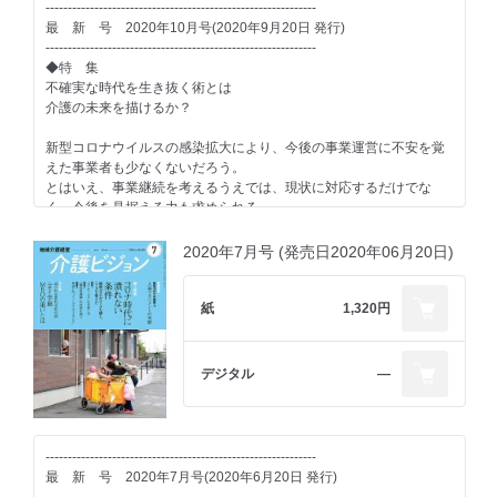
わかばケアセンター株式会社最高執行責任者(COO) 鈴木勝博
-------------------------------------------------------------
◆第1特集◆
社会福祉法人小田原福祉会
最 新 号 2020年10月号(2020年9月20日 発行)
「食」が解決する
■PickUp 介護のミカタ
-------------------------------------------------------------
介護の課題（仮題）
■case study 3：結果の見える化
オンライン完結型の介護職派遣サービス「Jobマ！」
◆特 集
総合的なアウトカム評価を可能にするＳＩＯＳ
不確実な時代を生き抜く術とは
利用者のQOL向上や身体機能の向上のほか、職員の業務負担軽減や
株式会社楓の風
■明日につながる経営のヒント
介護の未来を描けるか？
コスト軽減をもたらすなど、「食」が介入することで介護の課題解
未来カイゴ談義 勝矢圭一
決につながる例を紹介し、あらためて介護現場における食事の役割
-------------------------------------------------------------
制度と経営に強くなる! 小林香織
新型コロナウイルスの感染拡大により、今後の事業運営に不安を覚
を見直してみる。
◆第２特集◆
人材採用最前線 株式会社1983
えた事業者も少なくないだろう。
ウィズ・コロナで変わる
介護業界深読み・裏読み あきのたかお
とはいえ、事業継続を考えるうえでは、現状に対応するだけでな
◆第2特集◆
外国人材導入のあり方
く、今後を見据える力も求められる。
平石体制2期目突入！
■介護現場改善アイデア
本企画では、未来を描くための手法について探る。
変わる老施協の今を探る（仮題）
日本の介護人材の担い手として、外国人材への期待が高まり、実
誌上で学ぶ・介護事業所の研修 ケアサポート株式会社
2020年7月号 (発売日2020年06月20日)
際に導入も進んできた。しかし、新型コロナ禍で国際的な人流は止
みんなが知らない介護環境のデザイン 村上享
-------------------------------------------------------------
まり、大きな影響が出ている。そこで、この新型コロナ禍での日本
介護と医療をフラットに 髙橋公一
■ケアのある風景
にいる外国人材の状況を把握するとともに、ニューノーマル時代の
株式会社ドルフィン・エイド 介護付有料老人ホーム ドルフィ
紙
1,320円
外国人導入策について展望する。
■連載
ン倉敷
Update the Value standard 早川浩士
■インタビュー 小平達夫（富山短期大学 准教授）/ 坪茂典（社会医療
もうひとつの世界 第25話 未計画的犯行 阿部敦子
■PickUp 介護のミカタ
デジタル
―
法人愛仁会本部 統括部長）
除菌消臭剤「ウォーター・ステリライズ」
外国人材との平時からの関係・体制構築が非常事態での対応にも
■Catch Up
大きく影響
■育てる 育つ 異業種に学ぶ人材育成
■Cover Story
株式会社アオキシンテック（部品加工・製作 設備製造）
■事例：母国を離れて働く覚悟を受け止め寄り添い続ける姿勢が定着
-------------------------------------------------------------
を促す
最 新 号 2020年7月号(2020年6月20日 発行)
■介護変革
■特別寄稿