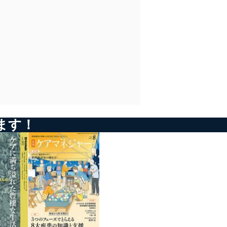
るとともに、適切な対応を行う上で役立つ各種製品・サービスの紹
■介護と医療をフラットに
■みんなが知らない 介護環境デザインの世界
■介護小説「もうひとつの世界」
介を通じて、今期の報酬改定に対応できる体制づくりを支援する。
髙橋公一
村上 享
阿部敦子 第14話「伝言」
◆第２特集◆
■介護業界 裏読み・深読み
■バトンをつなぐ――若きリーダーたちへ
■介護と医療をフラットに
どこを見ればいい？
あきのたかお
堀田 力
髙橋公一
介護事業の請求データの読み解き方（仮題）
■制度と経営に強くなる！
ほか
■介護業界 裏読み・深読み
介護事業経営研究会（C-MAS）
あきのたかお
-------------------------------------------------------------
■Update the Value Standard
次 号 予 告 2020年12月号(2020年11月20日 発行)
■みんなが知らない 介護環境デザインの世界
早川浩士
-------------------------------------------------------------
村上 享
◆第１特集◆
■みんなが知らない 介護環境デザインの世界
なぜあの事業所はうまくいくのか？
■制度と経営に強くなる！
ます！
村上 享
現場と対立しないリーダーへの第一歩（仮題）
介護事業経営研究会（C-MAS）
■バトンをつなぐ――若きリーダーたちへ
経営者やリーダーたちが業務改善や新しいプロジェクトを提案しよ
■Update the Value Standard
是枝祥子
うとしても、現場は「忙しい」「介護では無理」と反発しがち。な
早川浩士
ぜ経営者の言うことは現場に受け入れられないのだろうか。そこに
ほか
は経営者と現場という立場の違いだけでなく、「介護」という業界
■バトンをつなぐ――若きリーダーたちへ
特有の問題があるのかもしれない。経営者の意向がスムーズに伝わ
大橋謙策
-------------------------------------------------------------
る事業所の秘訣を探る。
次 号 予 告 2020年9月号(2020年8月20日 発行)
ほか
-------------------------------------------------------------
◆第２特集◆
◆第１特集◆
やる意味は？ メリット・デメリットは？
-------------------------------------------------------------
リスクかQOLか？