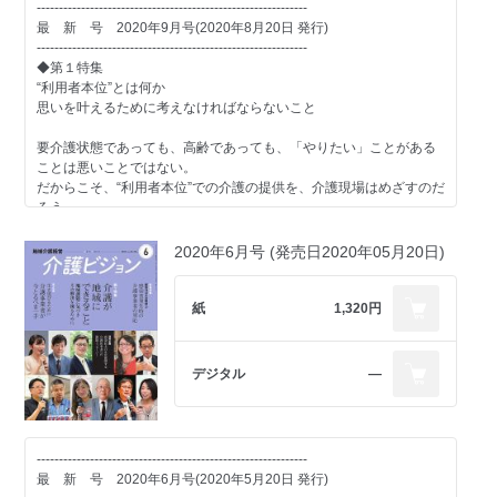
■未来カイゴ談義
-------------------------------------------------------------
動する組織は強い
社会福祉法人ひだまり理事長 永田かおり
最 新 号 2020年9月号(2020年8月20日 発行)
■連載
伊谷俊宜 株式会社スターコンサルティンググループ コンサルタ
-------------------------------------------------------------
Update the Value standard 早川浩士
ント
■介護小説「もうひとつの世界」
◆第１特集
もうひとつの世界 第28話 自立支援とか 阿部敦子
経営者の思いは、理念というかたちで打ち出されることが多い。
もうひとつの世界
“利用者本位”とは何か
「理念教育は行っている」という介護事業者は少なくないが。果た
第25話「凌駕」
思いを叶えるために考えなければならないこと
■Catch Up
してその理念は現場のスタッフにまできちんと浸透しているだろう
か
■制度と経営に強くなる!
要介護状態であっても、高齢であっても、「やりたい」ことがある
-------------------------------------------------------------
介護事業経営研究会（C-MAS）
ことは悪いことではない。
次 号 予 告 2021年8月号(2021年7月20日 発行)
■case study 1 ：スタッフ一人ひとりの主体性を重んじ現場に委ね
だからこそ、“利用者本位”での介護の提供を、介護現場はめざすのだ
-------------------------------------------------------------
る覚悟が必要
■介護と医療をフラットに
ろう。
◆特集◆
合同会社くらしラボ：代表 橘 友博
髙橋公一
しかし、利用者の望みを叶えることだけを、“利用者本位”と考えては
職員１万人超え！
いないだろうか？
2020年6月号 (発売日2020年05月20日)
湖山医療福祉グループ 大解剖（仮題）
■case study 2：社員と真摯に向き合うために経営者としての「意識
■介護業界 深読み・裏読み
“利用者本位”がめざすものとはどういうことなのかを考察する。
改革」を実践
あきのたかお
13の社会福祉法人、10の医療法人などを擁し、620を超える介護施
株式会社グローバルウォーク：代表取締役 幸地伸哉
●解説 選択・決定というプロセスが重要
紙
1,320円
設・医療機関を抱える湖山医療福祉グループ。グループ全体では職
■Update the Value Standard
員数１万2000人、年間利用者数延べ555万人を超えるなど、巨大グ
■case study 3：スタッフを信頼し、任せることで経営者の思いも伝
早川浩士
●opinion1
ループとして知られる。しかし、その一方で、グループとしての経
わる
リスクを負わないことを前提にすると当事者の気持ちには寄り添
デジタル
―
営や教育のあり方など、知られていない部分も数多くある。本特集
株式会社池田介護研究所：代表取締役 池田右文
■みんなが知らない 介護環境デザインの世界
えない
では、同グループを徹底的に調査する。
村上 享
前田隆行 さん（NPO法人町田市つながりの開 理事長）
-------------------------------------------------------------
◆第２特集◆
■バトンをつなぐ～若きリーダーたちへ
●opinion2
ニューノーマル時代にふさわしい
-------------------------------------------------------------
高見国生
業務に集中できる体制づくりが利用者の気持ちに寄り添う余裕を
保険外サービス
最 新 号 2020年6月号(2020年5月20日 発行)
-------------------------------------------------------------
生む