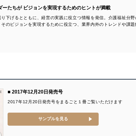
たい」「人と交流したい」という気持ちだろう。そうした強い気持
そうした状況において、介護事業者は地域のキーマンとなる可能性
●legal mind
ちに答えるサービスこそが、ニューノーマル時代の保険外サービス
を秘めており、その可能性を花開かせる時代が到来しようとしてい
ダーたちが ビジョンを実現するためのヒントが満載
法律の視点から“利用者本位”を問う
として、成功する鍵をもっている。新型コロナ禍でも事業が継続で
る。
外岡 潤 さん（介護・福祉系法律事務所おかげさま 代表弁護士）
き、なおかつ、利用が絶えない、あるいは、復活の兆しがある事業
掘り下げるとともに、経営の実践に役立つ情報を発信。介護福祉分野
そんな時代の介護事業者の役割を、改めて考えてみたい。
を検証してみた。
、そのビジョンを実現するために役立つ、業界内外のトレンドや課題
●外岡弁護士が答えるQ&A
事例1：ケアプロ株式会社「ドコケア」
●Perspective コミュニティのために行動するセンターに
責任の所在はどうなる？
事例2：株式会社スリーフォレスト「ハッピーテーブル」
山崎 亮（株式会社studio-L 代表取締役）
聞いておきたい法律上のポイント
事例3：有限会社ハートサービス「カルチャーレストラン」
●Case1 ごちゃまぜという思想から本格的なまちづくりへ
-------------------------------------------------------------
-------------------------------------------------------------
地域における役割を広げていく佛子園
◆第２特集
■特別企画
雄谷良成（社会福祉法人佛子園 理事長）
今だからこそ学ぼう
2040年の介護の姿を描く “介護ビジョン版介護給付費分科会”始
介護と経営のコトバ
動！
●Case2 困りごとの解決から自らの役割を広げていく
団地の高齢者の課題を助ける〝御用聞き&#12318;
仕事のことを伝えるには、まずコトバが大切だが、いろいろと業界
■ケアのある風景
古市盛久（株式会社御用聞き 代表取締役）
特有の用語や小難しい経営関係の用語が飛び交う職場では、知識が
社会医療法人愛仁会 介護老人保健施設 だいもつ
うろ覚えだと話が行き詰ったり、行き違うこともある。
●Case3 高齢者の役割づくりと地域経済の活性化をつなぐ
コトバの本意を知り、全員で共有し、間違えずに使えるようにする
■ 2017年12月20日発売号
■PickUp 介護のミカタ
生き甲斐づくりを事業化するHappy Care Life
ことが施設長・リーダーレベルには求められる。
非接触型AI顔認識検温モニター「MITEKEN」
中林正太（Happy Care Life 株式会社 代表取締役）
2017年12月20日発売号をまるごと１冊ご覧いただけます
ボキャブラリーの引き出しを多くして今あらためて、介護と経営の
コトバを学んでおこう。
■育てる 育つ 異業種に学ぶ人材育成
-------------------------------------------------------------
武蔵境自動車教習所（自動車教習所）
◆第２特集
-------------------------------------------------------------
サンプルを見る
生き延びるために
■ケアのある風景
■新しいパートナーシップをめざして 手を携える介護事業者たち
今とるべき一手
株式会社Restory 看護小規模多機能型居宅介護 かんたき朋
第5回 日常の連携へと進んださんえんキャンプ