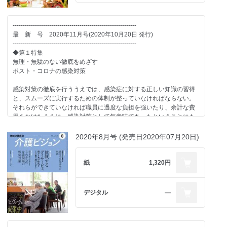
■case study：生き続ける時間を支える その結果が看取りになる
地域密着型特別養護老人ホームよりあいの森（社会福祉法人福岡
■Top Messege
ひかり福祉会）
株式会社ビジョナリー HIDAMARI GROUP 代表取締役 丹羽悠介
-------------------------------------------------------------
最 新 号 2020年11月号(2020年10月20日 発行)
-------------------------------------------------------------
■SPECIAL FOCUS
-------------------------------------------------------------
◆第２特集◆
株式会社 エンビト
◆第１特集
投資の専門家が考える
無理・無駄のない徹底をめざす
「これから」来る介護関連サービス
■PickUp 介護のミカタ
ポスト・コロナの感染対策
栄養補助食品「プラスコラーゲン」
超高齢社会にある日本において、これからの高齢者に求められる介
感染対策の徹底を行ううえでは、感染症に対する正しい知識の習得
護関連サービスは一体何なのだろうか？まだまだ市場が拡大する高
■明日につながる経営のヒント
と、スムーズに実行するための体制が整っていなければならない。
齢者・介護市場に対して、ベンチャーキャピタル等の投資家はこの
未来カイゴ談義 長田賢士
それらができていなければ職員に過度な負担を強いたり、余計な費
市場をどのようにとらえているのだろうか。また、次にどのような
制度と経営に強くなる! 小林香織
用をかけたうえに、感染対策として無意味であったということにも
サービスが“来る”と考えているのかを、シビアな目をもつ投資家の視
人材採用最前線 特別養護老人ホーム 美里ヒルズ
つながりかねない。
点で紹介してもらう。
介護業界深読み・裏読み あきのたかお
介護現場の感染対策の徹底を阻害する要因を考えるとともに、正し
2020年8月号 (発売日2020年07月20日)
い対策を徹底するための方策は何かを探る。
■Investor Viewpoint 01
■介護現場改善アイデア
優秀な人材の導入と介護スタッフのパフォーマンスを上げるサー
誌上で学ぶ・介護事業所の研修 社会福祉法人五常会
●緊急アンケート 介護現場における感染対策の課題とは?
紙
1,320円
ビスに注目
みんなが知らない介護環境のデザイン 村上享
介護現場で感染対策がうまく進まない理由は一体どこにあるのだ
青木武士（株式会社キャピタルメディカ・ベンチャーズ 代表取締
介護と医療をフラットに 髙橋公一
ろうか？
役）
介護事業者に向けた緊急アンケートの結果から、どのような課題
デジタル
―
■連載
があるのかを探ってみた。
■Investor Viewpoint 02
Update the Value standard 早川浩士
人海戦術から脱却するテクノロジーの活用に期待
もうひとつの世界 第25話 未計画的犯行 阿部敦子
●解説 正しい知識の定着こそ感染対策の第一歩
石榑智晃（グローバル・ブレイン株式会社 Investment Group
感染対策を進めるうえでは、対策方法を知るだけではなく、感染