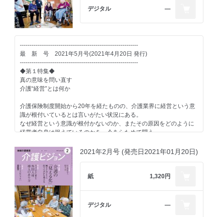
湖山医療福祉グループを牽引するヒト・モノ・カネの流れ
デジタル
―
■Part3
湖山医療福祉グループの力を外部につなげる
-------------------------------------------------------------
■Part4
最 新 号 2021年5月号(2021年4月20日 発行)
湖山医療福祉グループの進む未来の航路
-------------------------------------------------------------
◆第１特集◆
■Special Report
真の意味を問い直す
災害時に発揮されたグループのチカラ
介護“経営”とは何か
-------------------------------------------------------------
介護保険制度開始から20年を経たものの、介護業界に経営という意
識が根付いているとは言いがたい状況にある。
■Proposal For NEW CARE～新しい介護の提案～
なぜ経営という意識が根付かないのか、またその原因をどのように
「未来介護」2040年をめざす 介護経営のあり方を提唱する
経営者自身は捉えているのかを、今あらためて問う。
-------------------------------------------------------------
■解説
2021年2月号 (発売日2021年01月20日)
青木正人(株式会社ウエルビー代表取締役)
■ケアのある風景
社会福祉法人苗場福祉会 特別養護老人ホーム けやき野の森
■interview１
紙
1,320円
川島修(株式会社維新ネット代表取締役)
■Special Interview
湖山医療福祉グループ代表 湖山泰成
■interview２
デジタル
―
森一成(社会福祉法人合掌苑理事長)
■明日につながる経営のヒント