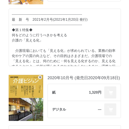
介護現場からの政策提言を考える 鈴木勝博
■interview３
制度と経営に強くなる! 谷 靖介
皆川敬(株式会社メディカル・エージェンシー・ジャパン代表取締
人材採用最前線 株式会社ゴトウライフクリエイション
-------------------------------------------------------------
役)
介護業界深読み・裏読み あきのたかお
最 新 号 2021年2月号(2021年1月20日 発行)
-------------------------------------------------------------
■Case Study
■介護現場改善アイデア
◆第１特集◆
株式会社ケアリッツ・アンド・パートナーズ
誌上で学ぶ・介護事業所の研修 株式会社ぬくもあ
何をどのように行うべきかを考える
みんなが知らない介護環境デザインの世界 村上享
介護の「見える化」
-------------------------------------------------------------
介護と医療をフラットに 髙橋公一
◆第２特集◆
介護現場においても「見える化」が求められている。業務の効率
どこからやればいい？
■連載
化やケアの質の向上など、その目的はさまざまだ。介護現場での
メンタルヘルス対策
Update the Value standard 早川浩士
「見える化」とは、何のために・何を見える化するのか、見える化
もうひとつの世界 第29話 起きて 阿部敦子
することによって何が得られるのかがわからないままに、漠然と行
新型コロナ禍において、職員へのメンタルヘルス対策の必要性が強
われているケースが多い。本特集では、業務の見える化、経営の見
く訴えられている。
■Catch Up
える化、ケアの結果の見える化の３つについて考えてみたい。
2020年10月号 (発売日2020年09月18日)
とはいえ「ストレスチェックをしている」「相談窓口の連絡先を掲
示している」といった、おざなりな対応にしかとどまっておらず、
■Information
■提言：ケアサービスの見える化の目的はケアの標準化に尽きる
根本的な対策ができていない状況も散見される。新卒社員などの五
社会福祉法人にんじんの会
紙
1,320円
月病対策なども踏まえて、メンタルヘルス対策を具体的かつ現実的
■介護福祉施設リサーチ
に行う方法を探る。
■case study 1：業務の見える化
-------------------------------------------------------------
■バックナンバー・定期購読のご案内
見える化することを業務にせずその先の目的を明らかにする
デジタル
―
■ケアのある風景
株式会社らいふ
社会福祉法人悠人会 特別養護老人ホーム ベルアルプ
-------------------------------------------------------------
次 号 予 告 2021年9月号(2021年8月20日 発行)
■case study 2：経営の見える化
■Top Messege
-------------------------------------------------------------
数字を見える化することで職員の意識を高めていく