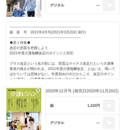
菅原健介 × 中山久雄 × 前田隆行
デジタル
―
■視点1
丹野智文（おれんじドア実行委員会代表）
-------------------------------------------------------------
■視点2
最 新 号 2021年4月号(2021年3月20日 発行)
松南真佐子（公益社団法人認知症の人と家族の会大阪府支部）
-------------------------------------------------------------
◆第１特集◆
■視点3
改定の意図を把握しよう
大成樹脂工業株式会社・株式会社ハイライト・有限会社さいとう
2021年度介護報酬改定のポイントと対応
工房
プラス改定という名の割には、実質はマイナス改定だという介護事
-------------------------------------------------------------
業者の嘆きが聞かれる、2021年度介護報酬改定。とはいえ、嘆いて
◆第２特集◆
ばかりいては意味がない。年度初めの今だからこそ、改定のポイン
利用者・職員・ケアマネを引き付ける
トを確認し、自事業者が何をなすべきかを考える。
Webサイト活用法
■解説：小濱道博(小濱介護経営事務所代表)
2020年12月号 (発売日2020年11月20日)
InstagramやTikTokに代表されるSNSが興隆するなかでも、Webサイ
トの役割は大きい。
■case1：クックパック(R)(フジ産業株式会社)
しかし、介護事業所のWebサイトのなかには、最新のお知らせが数
紙
1,320円
年前の情報、といった状態が散見される。今やWebサイトを見ずに
■case2：CAREKARTE(株式会社ケアコネクトジャパン)
介護事業所を知ることは考えられない。
CareWiz 話すと記録(株式会社エクサウィザーズ)
利用者・職員・ケアマネなど多様な視点がどのように介護事業所の
-------------------------------------------------------------
デジタル
―
Ｗebサイトを見ているのかを踏まえて、どうWebサイトを活用すべ
◆第２特集◆
きかを考える。