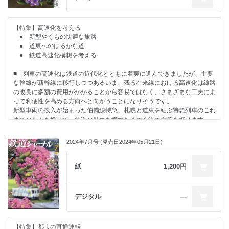
【特集】高速化を考える
● 新型やくもの快適な旅路
● 道東へのはるかな道
● 鉄道高速化構想を考える
■ 列車の高速化は鉄道の近代化とともに着実に進んできましたが、主要
な幹線が新幹線に移行しつつあるいま、残る在来線における高速化は線路
の改良に多額の費用がかかることから容易ではなく、さまざまな工夫によ
って利便性を高める方向へと向かうことになりそうです。
新型車両の投入が始まった伯備線特急、札幌と道東を結ぶ特急列車のこれ
までの歩みを通じて、鉄道の魅力を増すための今後の方策を探ります。
■ 一方、ドライバー不足の影響が徐々に広がりつつある「2024年問題」
の対策として鉄道にも期待がかかっていますが、実態を見れば鉄道貨物が
2024年7月号 (発売日2024年05月21日)
果たして受け皿となりうるのかどうか楽観を許しません。
紙
1,200円
デジタル
―
【特集】都市の直通運転