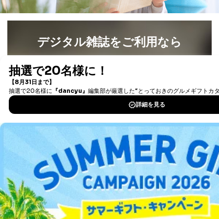
デジタル雑誌をご利用なら
最新号〜バックナンバーまで7000冊以上の雑誌
（電子
書籍）が無料で読み放題！
タダ読みサービス
を楽しもう！
DOWNLOAD FOR IOS
DOWNLOAD FOR ANDROID
ご利用方法はこちら
総合案内