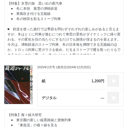
2027年度末の休止が決まった
【特集】氷雪の旅 思い出の夜汽車
弘南鉄道大鰐線とは 寺田裕一
● 冬に本領 風雪の津軽鉄道
● 寒風吹き付ける五能線
団塊世代にプレゼンする「日本再発見」 歴史の町並みを歩く 第53回
● 冬の秋田を彩るストーブ列車
活気あふれる旧山陽道矢掛宿の町並み 米山淳一
■ 鉄道を使った旅行では季節を問わずそれぞれの楽しみがあると言えま
シリーズ 凋落のメインライン 23.
すが、冬はとくに列車が進むにつれて車窓の景色がダイナミックに移り変
筑豊本線：若松～原田 岩成政和 ［写真：山井美希］
わる、その変化を目の当たりにするだけでも旅情が深まるのを覚えます。
今月は、津軽鉄道のストーブ列車、冬の日本海を満喫できる五能線のほ
木造駅舎の証言 第106回 天竜二俣駅（静岡県 天竜浜名湖鉄道） 塩
か、トロッコ列車に窓ガラスを嵌め、だるまストーブで暖を取ったりもで
野哲也
きるユニークな「風っこ」冬バージョンを取り上げました。
■ ブルートレインが姿を消して久しく、もはや望むべくもない往年の冬
【Economic & Business Topics】
の夜汽車の旅を過去の記事から再掲しました。懐かしい思い出がよみがえ
2025年2月号 (発売日2024年12月20日)
JR九州の船舶事業、撤退までの顛末 大坂直樹
ります。
そのほかグリーン車連結で注目の中央線快速の歴史について前号に続いて
◇RAILWAY TOPICS◇
後編としてまとめました。
紙
1,200円
■嵐電の新たなイメージリーダー モボ1形「KYOTRAM」出発進行
■東北新幹線の次代を担うE10系が2027年に誕生 ■東武野田線専用車第
デジタル
―
二弾の80000系営業開始
■E3系改造の荷物列車を秋から東北新幹線で運転 ■つくばエクスプレス
土浦延伸の事業計画素案を公表
■奥羽本線新庄～院内間の再開 非電化に切り替え ■熊本市電5000形が車
【特集】複々線大研究
齢68年を目前に引退
● 東京圏の新しい縦貫路線と貨物列車
● 「東急流」の複々線を見る