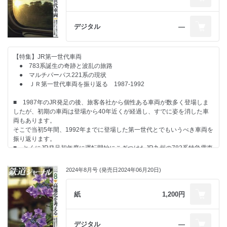
デジタル
―
【特集】JR第一世代車両
● 783系誕生の奇跡と波乱の旅路
● マルチパーパス221系の現状
● ＪＲ第一世代車両を振り返る 1987-1992
■ 1987年のJR発足の後、旅客各社から個性ある車両が数多く登場しま
したが、初期の車両は登場から40年近くが経過し、すでに姿を消した車
両もあります。
そこで当初5年間、1992年までに登場した第一世代とでもいうべき車両を
振り返ります。
■ とくにJR発足初年度に運転開始にこぎつけたJR九州の783系特急電車
「ハイパーサルーン」は、車両史上にも特筆されます。異例の速さで誕生
した783系の開発物語を改めて振り返りました。
2024年8月号 (発売日2024年06月20日)
■ 一方、221系電車はJR西日本が経営の軸に据えたアーバンネットワー
クの主力とすべく送り出した電車ですが、まず都市圏輸送に注力したこと
は分割民営化の意義を知らしめる車両となりました。
紙
1,200円
デジタル
―