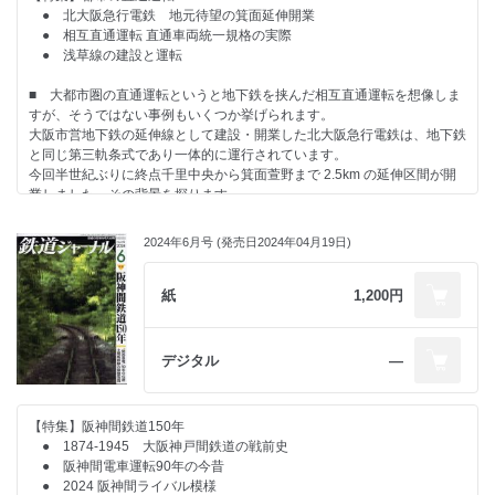
● 北大阪急行電鉄 地元待望の箕面延伸開業
● 相互直通運転 直通車両統一規格の実際
● 浅草線の建設と運転
■ 大都市圏の直通運転というと地下鉄を挟んだ相互直通運転を想像しま
すが、そうではない事例もいくつか挙げられます。
大阪市営地下鉄の延伸線として建設・開業した北大阪急行電鉄は、地下鉄
と同じ第三軌条式であり一体的に運行されています。
今回半世紀ぶりに終点千里中央から箕面萱野まで 2.5km の延伸区間が開
業しました。その背景を探ります。
■ 一方では西の阪神なんば線、東の新横浜線が、間に地下鉄を挟まない
2024年6月号 (発売日2024年04月19日)
直通運転を行っており、運用車両の面でも特徴があります。
また、歴史的には営団地下鉄の計画路線に食い込み、都市型相互直通運転
の先駆となった東京都営地下鉄の草創期を紹介しました。
紙
1,200円
デジタル
―
【特集】阪神間鉄道150年
● 1874-1945 大阪神戸間鉄道の戦前史
● 阪神間電車運転90年の今昔
● 2024 阪神間ライバル模様