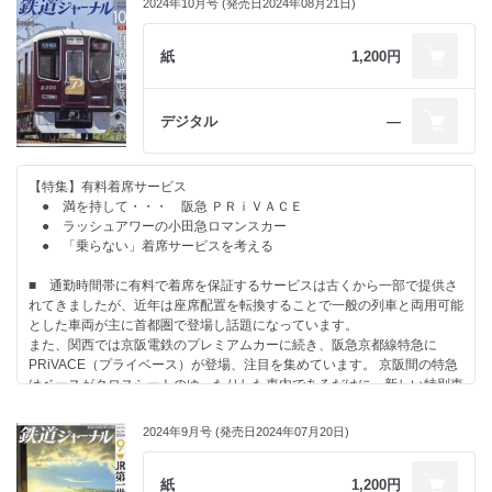
2024年10月号 (発売日2024年08月21日)
縦貫線を取り上げていますが、最後に奥羽本線の秋田～青森間を旅しなが
ら、そして津軽線へと乗り進めました。
紙
1,200円
デジタル
―
【特集】有料着席サービス
● 満を持して・・・ 阪急 ＰＲｉＶＡＣＥ
● ラッシュアワーの小田急ロマンスカー
● 「乗らない」着席サービスを考える
■ 通勤時間帯に有料で着席を保証するサービスは古くから一部で提供さ
れてきましたが、近年は座席配置を転換することで一般の列車と両用可能
とした車両が主に首都圏で登場し話題になっています。
また、関西では京阪電鉄のプレミアムカーに続き、阪急京都線特急に
PRiVACE（プライベース）が登場、注目を集めています。 京阪間の特急
はベースがクロスシートのゆったりした車内であるだけに、新しい特別車
両はJRのグリーン車を上回るグレードを有しています。
一方、新参の着席サービスの中には実際にはあまり利用されていないも
2024年9月号 (発売日2024年07月20日)
のもあります。
「利用されない」サービスのどこが問題なのか、着席サービスのさまざま
な形態を検証しました。
紙
1,200円