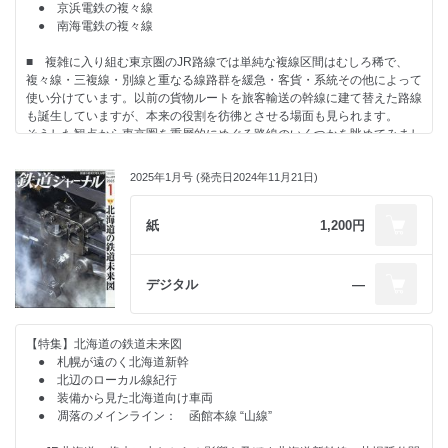
アクティブ・メンテナンスの司令塔
● 京浜電鉄の複々線
日立ノースポール車両基地の先端技術 橋爪智之
● 南海電鉄の複々線
山井美希の 鉄日和
■ 複雑に入り組む東京圏のJR路線では単純な複線区間はむしろ稀で、
複々線・三複線・別線と重なる線路群を緩急・客貨・系統その他によって
BUS CORNER 鈴木文彦
使い分けています。以前の貨物ルートを旅客輸送の幹線に建て替えた路線
も誕生していますが、本来の役割を彷彿とさせる場面も見られます。
ＳＬ保存場 Vol.57 笠戸島 山下大祐
そうした観点から東京圏を重層的にめぐる路線のいくつかを眺めてみまし
テツの熱い論争 どっち派？ 廃橋梁か VS 廃トンネルか 梶本愛貴
た。
終着駅から歩く旅 第16回 元町・中華街 中西あきこ
関東私鉄では東急電鉄、関西私鉄では京阪電鉄に南海電鉄と、それぞれ特
2025年1月号 (発売日2024年11月21日)
2025年2月 運輸界のできごと 小林拓矢
徴的な複々線を取り上げました。
わたしの読書日記 ［動脈列島］［時刻表大解剖］ 蜂谷あす美
■ グリーン車連結で注目される中央線快速は1933年の中央線急行電車に
あの日、この一枚 肥沼勇
始まる長い歴史を持ちます。今回は前編として1985年までの運行体系や
紙
1,200円
主な車両の変遷をまとめました。
◆WIDE LENS ◆次号予告／編集後記
デジタル
―
【特集】北海道の鉄道未来図
● 札幌が遠のく北海道新幹
● 北辺のローカル線紀行
● 装備から見た北海道向け車両
● 凋落のメインライン： 函館本線 “山線”