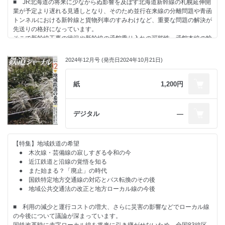
■ JR北海道の将来に少なからぬ影響を及ぼす北海道新幹線の札幌延伸開
業が予定より遅れる見通しとなり、そのため並行在来線の分離問題や青函
トンネルにおける新幹線と貨物列車のすみわけなど、重要な問題の解決が
先送りの格好になっています。
そこで新幹線工事の状況や新幹線の函館乗り入れの可能性、函館本線の輸
送の実態、貨物輸送の在り方など、諸問題の現状を整理しました。
■ 中央線快速電車へのグリーン車連結については当初計画より遅れたも
2024年12月号 (発売日2024年10月21日)
のの、先ごろ2025年春の営業開始が発表され、10月からグリーン車を連
結した編成が順次走り始めました。
計画の経緯と営業開始前の現状をまとめました。
紙
1,200円
デジタル
―
【特集】地域鉄道の希望
● 木次線・芸備線の寂しすぎる令和の今
● 近江鉄道と沿線の覚悟を知る
● また始まる？「廃止」の時代
● 国鉄特定地方交通線の対応とバス転換のその後
● 地域公共交通法の改正と地方ローカル線の今後
■ 利用の減少と運行コストの増大、さらに災害の影響などでローカル線
の今後について議論が深まっています。