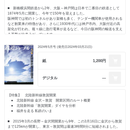
■ 新橋横浜間鉄道から2年、大阪～神戸間は日本で二番目の鉄道として
1874年5月に開業し、今年で150年を迎えました。
阪神間では初のトンネルがあり架橋も多く、テンダー機関車が使用される
など創業来の特徴があり、さらに1930年代には神戸市内、大阪付近の高
架化が行われ、複々線に急行電車が走るなど、今日の阪神間の輸送を支え
る基盤が出来上がっています。
阪神間の鉄道の歩みを振り返りました。
■ 北陸新幹線金沢～敦賀間が開業しましたが北陸と大阪・名古屋との間
2024年5月号 (発売日2024年03月21日)
は敦賀で乗り換え必須となったにもかかわらず、新幹線は3階、在来線特
急は1階、2階コンコースに中間改札という構造で、しかも時間短縮効果
はわずかです。
紙
1,200円
どうしてこのようなことになったのか、詳しくレポートしました。
デジタル
―
【特集】 北陸新幹線敦賀開業
● 北陸新幹線 金沢～敦賀 開業区間のルート概要
● 北陸新幹線「敦賀開業」ダイヤを分析
● 福井を走る 私鉄のいま
■ 2015年3月の長野～金沢間開業から9年、この3月16日に金沢から敦賀
まで125kmが開業し、東京～敦賀間は最速3時間8分に短縮されました。