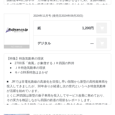
国鉄改革時に赤字ローカル線を将来に引き継がせないため、全国83線区
をバスや第三セクター鉄道に転換して切り離しましたが、近年、ローカル
線に限らず幹線であっても区間によってJR発足時と比べても利用者は激
減したところが少なくありません。
2024年11月号 (発売日2024年09月20日)
そのような情勢でどう取り組みを進めていけばよいか、現地の実態ととも
に取り組みの一例をご紹介します。
■ 今年はアメリカ大統領選挙の年でもあります。日本ではあまり話題に
紙
1,200円
上りませんが大統領選挙と鉄道には密接な関わりがあります。
過去のエピソードとともに彼の地での鉄道の意義についてまとめました。
デジタル
―
【特集】特急気動車の現状
● 2700系「南風」が象徴するＪＲ四国の矜持
● ＪＲ特急気動車の現状
● キハ189系特急はまかぜ
■ JRでは非電化路線の高速化を目指し早い段階から新型の高性能車両を
投入してきましたが、30年余りが経過し次の世代というべき特急気動車
が活躍を始めています。
とくにJR四国は新型の振子車両を投入してサービス改善に努めており、
その実力を検証しながら四国の鉄道の現状をレポートします。
■ 山陰へと走る特急「はまかぜ」の新しい動きを含め、現状でJR東日本
を除く5社で使用されている特急気動車のラインナップをまとめました。
■ また「凋落のメインライン」シリーズではすでに実態を失った日本海