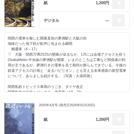
この機に100年前の鉄道事情を振り返りました。
紙
1,200円
■ また、横須賀・総武快速線で長らく活躍してきたE217系電車の引退を
受け、ライバルといってもよい京急の快特2100形とともに改めて紹介し
ました。
デジタル
―
関西の電車を愉しむ開幕直前の夢洲駅と大阪の街
地味だった地下鉄が歓声に包まれる瞬間
鶴通孝（6～17）
▽ 大阪・関西万博2025の開幕が迫るなか、1月には会場アクセスを担う
OsakaMetro 中央線の夢洲駅が開業、いまのところは工事など関係者の利
用が主であるが、夢洲行きの電車を見て期待が膨らんできている。今後の
鉄道アクセスの計画と「走るパビリオン」とも言える未来感覚の新型電車
について、あらましを紹介する。［写真：久保田敦］
関西私鉄トピックス車両のうごき、ダイヤ改正
関西私鉄の注目トピックス 伊原薫（18～29）
▽ コロナ禍という未曽有の危機からようやく抜け出しつつある鉄道業
2025年4月号 (発売日2025年02月20日)
界。関西でも、車両面やダイヤ面などにその気配を感じ取ることができ
る。本稿では、直近のダイヤ改正の内容も紹介しつつ、ここ数年間の各社
の話題を振り返る。［写真：松本洋一］
紙
1,200円
阪急電鉄2000系電車の概要