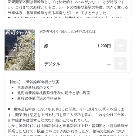
新規開業区間は新幹線としては比較的トンネルが少ないことが特徴です
が、これまでの経緯とともに、ルートの概要や新駅の特徴、大きく変わる
列車体系、北陸新幹線を走る車両などについてまとめました。
■ また福井には、えちぜん鉄道、福井鉄道の二つの鉄道が走っており、
鉄道のネットワークに彩りを添えています。その近況もレポートします。
■ 凋落のメインラインシリーズは、にわかに合理化が目立つようになっ
2024年4月号 (発売日2024年02月21日)
た鹿児島本線の博多～八代間を取り上げました。さまざまな事情がうかが
えます。
紙
1,200円
デジタル
―
【特集】 新幹線60年目の現実
● 東海道新幹線の６０年
● 北海道新幹線札幌延伸千秋の期待と思い現実
● 新幹線整備理論の再構築を
■ 東海道新幹線は1964年10月1日に開業、今年10月で60周年を迎えま
す。開業後は想定を上回る利用を得て大成功を収め、これを受けて全国に
新幹線網を建設する壮大な計画が立てられました。
しかし国鉄時代には山陽新幹線と東北新幹線上野～盛岡間と上越新幹線が
開業しただけで、以後はJRに引き継がれましたが、整備の仕組みは大き