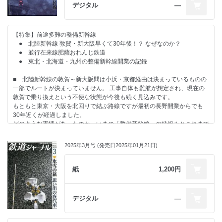
デジタル
―
大和は国のまほろば悠久の物語が息づくJR奈良線・万葉まほろば線
大和は国のまほろば 土屋武之（32～43）
【特集】前途多難の整備新幹線
▽ 古くから都が置かれた大和国は、令和の今では大阪や京都といった大
● 北陸新幹線 敦賀・新大阪早くて30年後！？ なぜなのか？
都市に近い通勤通学圏内であり、一方で観光地として内外から多くの来訪
● 並行在来線肥薩おれんじ鉄道
者を迎えている。しかしローカル線の面影も残り不思議な雰囲気も醸し出
● 東北・北海道・九州の整備新幹線開業の記録
している特徴的な路線でもある。京都・奈良を結ぶJR奈良線と「万葉ま
ほろば線」の愛称を持つ桜井線の様子を見た。［写真：久保田敦］
■ 北陸新幹線の敦賀～新大阪間は小浜・京都経由は決まっているものの
一部でルートが決まっていません。 工事自体も難航が想定され、現在の
4月登場の新「まほろば」を公開
敦賀で乗り換えという不便な状態が今後も続く見込みです。
もともと東京・大阪を北回りで結ぶ路線ですが最初の長野開業からでも
かくて500kmの鉄路に 近鉄路線網形成史 岩成政和
30年近くが経過しました。
どのような事情があったのか、いまの「整備新幹線」の枠組みとこれまで
特急雷鳥
の経緯、米原経由案がじつは簡単ではない理由など、北陸新幹線の「な
特急雷鳥＆サンダーバードの60年
ぜ」をまとめました。
柴田東吾（44～61）
2025年3月号 (発売日2025年01月21日)
■ 日本の鉄道の実態は最近30年ほどで大きく変わってきました。国鉄改
▽ 大阪・名古屋から北陸方面を結ぶ特急列車として東海道新幹線の開業
革＝JR発足から50年となる2037年の鉄道はどのように変わっているでし
紙
1,200円
と同時期に新設された特急が大阪発着の「雷鳥」と名古屋発着の「しらさ
ょうか。
ぎ」だった。「雷鳥」は車両の置き換えとともに「サンダーバード」と改
これまでの変化をふまえて想像してみました。
めたほか、「しらさぎ」は車両の置き換えとともに米原発着の列車も吸
デジタル
―
収、両者とも北陸方面を代表する特急列車として成長した。60年の歩み
を振り返る。