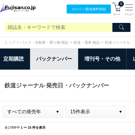
0
ログイン/
新規無料
登録
カート
メニュー
トップ
バイク・自動車・乗り物 雑誌
鉄道・電車 雑誌
鉄道ジャーナル
定期購読
バックナンバー
増刊号・その他
鉄道ジャーナル 発売日・バックナンバー
全178件中
1 〜 15 件を表示