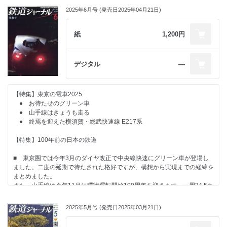
2025年6月号 (発売日2025年04月21日)
紙
1,200円
デジタル
―
【特集】東京の電車2025
● お待たせのグリーン車
● 山手線はきょうも走る
● 終焉を迎えた横須賀・総武快速線 E217系
【特集】100年前の日本の鉄道
■ 東京圏では今年3月のダイヤ改正で中央線快速にグリーン車が登場し
ました。二度の延期で待たされた格好ですが、構想から実現までの経緯を
まとめました。
また、山手線は今年11月に環状運転開始100周年を迎えます。一周34.5キ
ロをめぐりながら東京のさまざまな「いま」をさぐりました。
■ 100年前、すなわち1925年前後の時代は日本の鉄道が統一を果たし大
2025年5月号 (発売日2025年03月21日)
きな飛躍を遂げた時期にあたります。現在の日本の鉄道には、当時から続
くものが少なくありません。