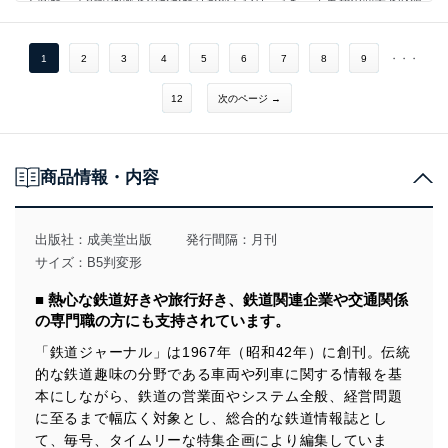
く変わって沿線地域とのかかわりが深くなり、また、工事費の増大と財源
問題などから未着工の区間が残っています。
とくに北海道新幹線では多くの問題が絡み合った状況です。半世紀余り前
の計画に縛られている面もあるわけですが、将来に向けては新幹線を整備
1
2
3
4
5
6
7
8
9
・・・
する根拠というか必要性に関する議論を始める時期ではないでしょうか。
12
次のページ →
商品情報・内容
出版社：
成美堂出版
発行間隔：月刊
サイズ：B5判変形
■ 熱心な鉄道好きや旅行好き、鉄道関連企業や交通関係
の専門職の方にも支持されています。
「鉄道ジャーナル」は1967年（昭和42年）に創刊。伝統
的な鉄道趣味の分野である車両や列車に関する情報を基
本にしながら、鉄道の営業面やシステム全般、経営問題
に至るまで幅広く対象とし、総合的な鉄道情報誌とし
て、毎号、タイムリーな特集企画により編集していま