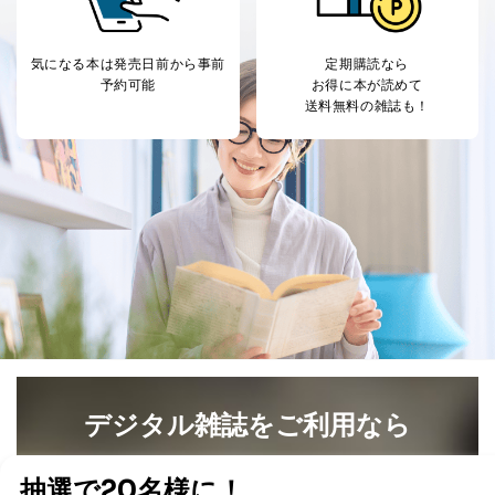
気になる本は
発売日前から事前
定期購読なら
予約可能
お得に本が読めて
送料無料の雑誌も！
デジタル雑誌をご利用なら
最新号〜バックナンバーまで7000冊以上の雑誌
（電子
書籍）が無料で読み放題！