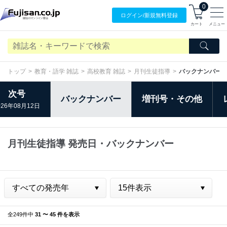
0
ログイン/
新規無料
登録
カート
メニュー
トップ
教育・語学 雑誌
高校教育 雑誌
月刊生徒指導
バックナンバー
次号
バックナンバー
増刊号・その他
026年08月12日
月刊生徒指導 発売日・バックナンバー
全249件中
31 〜 45 件を表示