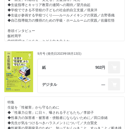
解の必要性／中村豊
◇えざわ先生の時間のつくりかた
◆生徒指導とキャリア教育の連関への期待／望月由起
◇多様な背景をもつ子どもへのまなざし
生徒指導の観点で時短を進めよう／江澤隆輔
今月の書評
◆学校でできる不登校の子どもの社会的自立支援／境泉洋
日本語指導はなぜ必要なのか（その２）／村松好子
◇ほめ育メソッド×生徒指導
教育関連ニュース
◆生徒が参画する学校づくり――ルールメイキングの実践／古野香織
◇今こそ聞きたい！子どものための学校づくり
１年の区切りこそ「ほめ育」／原邦雄
生徒指導のお知らせ
◆自己指導能力の獲得のための学級・ホームルームの実践／佐藤壮悟
子どもの居場所づくり／西郷孝彦
日本生徒指導学会掲示板
◇学びのための校則改正
コラム・お知らせ
インフォメーション
巻頭インタビュー
バラバラの認識を見直す―議題６ 肌着について―／河嵜仁志
◇教育を診る 第2章
飯村周平
◇さち子先生の生徒指導日記
働くということ／中西茂
学校現場は「ＨＳＰ」とどう向き合うか
三者懇談を考えたほめる視点をもって寄り添う姿／冨田幸子
◇先生たちに教えたいイマドキ若者事情
意義とリスクを考える
◇これからのデジタル・シティズンシップ教育
「昭和」から「平成」へ。最新のレトロブーム／久保帆奈美
私が入院してやっと気づけたこと／竹内和雄
9月号 (発売日2023年08月13日)
◇あのときの保護者・生徒・教師
特別企画
◇押さえておきたい毎日の生徒対応
成長を後押しする支援体制／担任学研究会
総合的な学習の時間と生徒指導について
金品のやりとりをしていた／重水健介
◇深読み？教育のことば
～令和の日本型学校教育から考える～① ／稲田雅己
紙
902円
◇先生のための保健だより―保健室から見る学校現場―
「遊び」／西本健吾
恋愛は自己責任？／齋藤千景
先生方をサポートする連載
◇リーダーのための教育視座
今月の書評
◇新しい提要、新しい生徒指導
コンプライアンスはノーリスクが良いのか？／桐山勉
デジタル
―
教育関連ニュース
第8章 自殺
◇事例で考える役職等に応じた生徒指導の基本
生徒指導のお知らせ
――「未来を生き抜く力」を身につけることを目指して／阪中順子
副校長・教頭としての生徒指導上の対応と人材育成／小宮智
日本生徒指導学会掲示板
◇ライブ講義 「私的」教育相談入門
◇学校教育をみつめる法律
インフォメーション
特集
「令和の日本型学校教育」答申と教育相談／会沢信彦
発達障害者支援法／芝原浩一
生徒を「性被害」から守るために
◇学校での危機管理について学ぶ
◇えざわ先生の時間のつくりかた
◆「性暴力公害」に日々、曝される子どもたち／李節子
部活動といじめ／南部さおり
朝の時間、隙間時間の活用／江澤隆輔
◆性暴力の加害者・被害者・傍観者にならないために／田口奈緒
◇調査報告書から読み取る
◇ほめ育メソッド×生徒指導
◆先生が気をつけるべきハラスメントについて／大台賢史
いじめの解消が図られていない事案における「心理的安全」の保持および
学びを通した「ほめ育」／原邦雄
◆性被害の早期発見のために、知っておくべきこと、すべきこと／船木雄