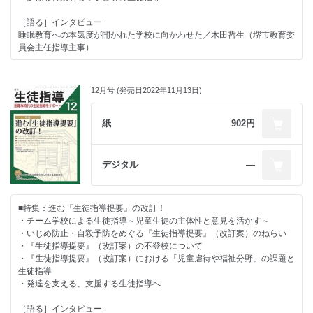
私を変えたこの１冊
［語る］インタビュー
教師のためのマナー講座
睡眠教育への本気度が開かれた学校に向かわせた／木田哲生（堺市教育委
あのときの生徒これからの生徒
員会主任指導主事）
日本生徒指導学会 掲示板
ブックマンション
［連載］
次号予告＆あとがき
“せいとしどう”ってなに？
12月号 (発売日2022年11月13日)
子ども虐待防止に、学校は何ができるか？
耳を澄ます～先生と心理士のオープンダイアローグ～
重大事態を防ぐために学ぶ
紙
902円
ひとはなぜ～倫理教師の自問自答～
さち子先生の生徒指導日記
リーダーなら知っておきたい教育の話
デジタル
―
これからの情報モラル教育
家本先生の言葉に学ぶ教師学
広がれ！子どもの権利条約
■特集：進む『生徒指導提要』の改訂！
しくじり管理職の失敗記～しょうがねーなー～
・チーム学校による生徒指導～児童生徒の主体性と意見を活かす～
学校・教師と福祉をつなぐ「ことば」
・いじめ防止・自殺予防をめぐる『生徒指導提要』（改訂案）のねらい
教育を診る～取材ノートから～
・『生徒指導提要』（改訂案）の不登校について
教育と法の狭間で
・『生徒指導提要』（改訂案）における「児童虐待や福祉分野」の課題と
生徒指導
押さえておきたい教育ニュース
・発達を支える、支援する生徒指導へ
私を変えたこの１冊
教師のためのマナー講座
［語る］インタビュー
あのときの生徒これからの生徒