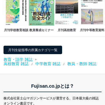
月刊学校教育相談
教員養成セミナー
月刊高校教育
月刊中等教育資料
月刊生徒指導の所属カテゴリ一覧
教育・語学 雑誌
>
高校教育 雑誌
中学教育 雑誌
教員・教師 雑誌
/
/
Fujisan.co.jpとは？
株式会社富士山マガジンサービスが運営する、
日本最大級の雑誌
オンライン書店です。