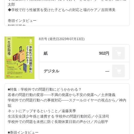
配慮／中村豊
太郎
◇多様な背景をもつ子どもへのまなざし
コラム・お知らせ
◆学校で行う性被害を受けた子どもへの対応と場のケア／吉田博美
日本語指導はなぜ必要なのか（その１）／村松好子
◇教育を診る 第2章
◇今こそ聞きたい！子どものための学校づくり
震災と差別、震災と報道 ／中西茂
巻頭インタビュー
学校でも伸ばせる「非認知能力」／西郷孝彦
◇先生たちに教えたいイマドキ若者事情
利根川裕太
◇学びのための校則改正
Z世代で大流行！新しいSNS「BeReal」って何？／久保帆奈美
生成AIを学校で使いこなすために～ガイドライン作成を受けて～
実態をもとに校則を考える―議題５ 靴下について― ／河嵜仁志
◇あのときの保護者・生徒・教師
◇さち子先生の生徒指導日記
8月号 (発売日2023年07月13日)
「学校の限界」という現実／担任学研究会
特集関連企画
思いをつなぐ学級通信―極上の生徒指導ツール―／冨田幸子
◇深読み？教育のことば
先生と生徒で共有してほしい「痴漢の真実と対策」／松永弥生
◇これからのデジタル・シティズンシップ教育
「想像力」／高田正哉
紙
902円
子どもの声に耳を傾けよう／竹内和雄
先生方をサポートする連載
◇押さえておきたい毎日の生徒対応
今月の書評
◇新しい提要、新しい生徒指導
保護者に来校してもらうときの態度／重水健介
教育関連ニュース
第7章 児童虐待
◇先生のための保健だより―保健室から見る学校現場―
デジタル
―
生徒指導のお知らせ
――児童の権利に関する条約の理解にもとづく、児童虐待対応／金澤ます
多様性の魔法／齋藤千景
日本生徒指導学会掲示板
み
◇リーダーのための教育視座
インフォメーション
◇ライブ講義 「私的」教育相談入門
つながりを知ることが大切です／桐山勉
■特集：学校外での問題行動にどうかかわる？
カウンセリングの基本技法（その２）／会沢信彦
◇事例で考える役職等に応じた生徒指導の基本
若者の問題行動の変容――不満の発露から不安の発露へ／土井隆義
◇学校での危機管理について学ぶ
主幹教諭等としての企画立案、外部機関等との連携／小宮智
学校外での問題行動への事後対応――スクールロイヤーの視点から／神内
いじめへの対応／南部さおり
◇学校教育をみつめる法律
聡
◇調査報告書から読み取る
いじめ（誤解の多いポイント）／鬼澤秀昌
ネットにアップするということ／遠藤美季
「いじめ案件ではない」旨の心証がその後のいじめ対応に及ぼす不適切さ
◇えざわ先生の時間のつくりかた
生活安全課少年係と連携する 学校外の問題行動対応／小玉清司
への影響／中村豊
学級事務の時短術／江澤隆輔
学校外での問題を未然に防ぐ長期休業日前の声かけ／片山順平
◇多様な背景をもつ子どもへのまなざし
◇ほめ育メソッド×生徒指導
学校における多文化共生教育／村松好子
子どもたちの成長が加速する秋にこそ「ほめ育」／原邦雄
■巻頭インタビュー
◇今こそ聞きたい！子どものための学校づくり