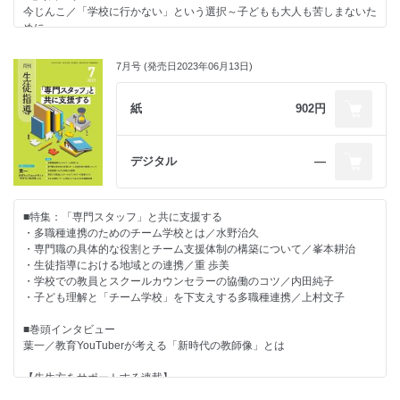
今じんこ／「学校に行かない」という選択～子どもも大人も苦しまないた
突然AI時代が到来した学校現場／西郷孝彦
コラム・お知らせ
めに～
◇学びのための校則改正
◇教育を診る 第2章
校則の意味を再考する ―議題4 通学時の下靴について― ／河嵜仁志
学校に新しいもの好きが必要だ／中西茂
■特別企画
◇さち子先生の生徒指導日記
7月号 (発売日2023年06月13日)
◇先生たちに教えたい
夏休みの生活リズムへの指導について／木田哲生
文化を引き継ぐ場の共有―先輩から後輩へ―／冨田幸子
イマドキ若者事情YouTubeで数学の苦手を克服！／久保帆奈美
◇これからのデジタル・シティズンシップ教育
◇あのときの保護者・生徒・教師
■先生方をサポートする連載
紙
902円
生成ＡＩについて考えてみた／竹内和雄
新天地での出会い／担任学研究会
新しい提要、新しい生徒指導
◇押さえておきたい毎日の生徒対応
◇深読み？教育のことば
第5章 暴力行為 第6章 少年非行／押切久遠
授業中に居眠りしている生徒／重水健介
「発達」／山田真由美
ライブ講義 「私的」教育相談入門
◇先生のための保健だより―保健室から見る学校現場―
デジタル
―
カウンセリングの基本技法（その1）／会沢信彦
Ｍからの告白／齋藤千景
今月の書評
学校での危機管理について学ぶ
◇リーダーのための教育視座
教育関連ニュース
部活動における教師のわいせつ行為／南部さおり
校則の見直しで主体性を育てる／桐山勉
生徒指導のお知らせ
■特集：「専門スタッフ」と共に支援する
調査報告書から読み取る
◇事例で考える役職等に応じた生徒指導の基本
日本生徒指導学会掲示板
・多職種連携のためのチーム学校とは／水野治久
ＳＯＳの感受とリスクマネジメント／中村豊
主幹教諭等としての学校運営における生徒指導上のリーダーシップ／小宮
インフォメーション
・専門職の具体的な役割とチーム支援体制の構築について／峯本耕治
多様な背景をもつ子どもへのまなざし
智
・生徒指導における地域との連携／重 歩美
外国人の子どもの公立学校への受け入れについて／村松好子
◇学校教育をみつめる法律
・学校での教員とスクールカウンセラーの協働のコツ／内田純子
今こそ聞きたい！子どものための学校づくり
不登校・教育機会確保法／須賀裕哉
・子ども理解と「チーム学校」を下支えする多職種連携／上村文子
「法律を守る」意識を子どもたちに／西郷孝彦
◇えざわ先生の時間のつくりかた
学びのための校則改正
時短のプロが使うＩＣＴツール／江澤隆輔
■巻頭インタビュー
生徒各自が考えて選ぶ―議題3 暑さ、寒さ対策について― ／河嵜仁志
◇ほめ育メソッド×生徒指導
葉一／教育YouTuberが考える「新時代の教師像」とは
さち子先生の生徒指導日記
違いを受け入れる「ほめ育」／原邦雄 78
リーダー育成の極意―文化づくりのための生徒会活動―／冨田幸子
【先生方をサポートする連載】
これからのデジタル・シティズンシップ教育
コラム・お知らせ
・新しい提要、新しい生徒指導
生徒指導っていったい？／竹内和雄