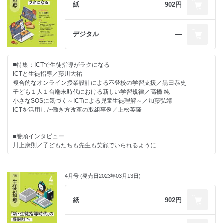
【先生方をサポートする連載】
紙
902円
「著作権侵害」を考える／竹内和雄
「模範」／森&#8194;祐亮
・新しい提要、新しい生徒指導
第3章 チーム学校による生徒指導体制――学校心理学の枠組みから／家近
・押さえておきたい毎日の生徒対応
今月の書評
早苗
子どもをつなぐ簡単な誕生会を／重水健介
デジタル
―
教育関連ニュース
生徒指導のお知らせ
・ライブ講義「私的」教育相談入門
・先生のための保健だより―保健室から見る学校現場―
日本生徒指導学会掲示板
カウンセリングとは（その１）／会沢信彦
けがの真相／齋藤千景
インフォメーション
■特集：ICTで生徒指導がラクになる
ICTと生徒指導／藤川大祐
・学校での危機管理について学ぶ
・リーダーのための教育視座
複合的なオンライン授業設計による不登校の学習支援／黒田恭史
熱中症と体罰／南部さおり
研修ってどうする？／桐山 勉
子ども１人１台端末時代における新しい学習規律／高橋 純
小さなSOSに気づく～ICTによる児童生徒理解～／加藤弘靖
・調査報告書から読み取る
・事例で考える役職等に応じた生徒指導の基本
ICTを活用した働き方改革の取組事例／上松英隆
学校および教育委員会への不信があり 見解の相違点が多く再調査となっ
教諭としての課題予防的・発達支持的生徒指導２（ホームルーム担任編）
た事案／中村 豊
／小宮 智
■巻頭インタビュー
・多様な背景をもつ子どもへのまなざし
・学校教育をみつめる法律
川上康則／子どもたちも先生も笑顔でいられるように
自己の「想定の枠」を問う／村松好子
わいせつ教員対策法／須賀裕哉
・今こそ聞きたい！子どものための学校づくり
・えざわ先生の時間のつくりかた
■特別企画
「ひとり」のために環境を整える／西郷孝彦
4月号 (発売日2023年03月13日)
生徒の学力向上と仕事の時短を両方実現させる方法／江澤隆輔
生徒指導DXの芽生え～1400校の回答からみる今後の指導～／株式会社
FCEエデュケーション フォーサイト事業部
・学びのための校則改正
・ほめ育メソッド×生徒指導
紙
902円
「校則を考える会」開始―議題１ 名札について―／河﨑仁志
ほめ育のすすめ～未来を信じられる「夢」を～／原 邦雄
【先生方をサポートする連載】
・さち子先生の生徒指導日記
【コラム・お知らせ】