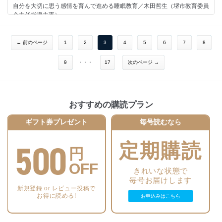
自分を大切に思う感情を育んで進める睡眠教育／木田哲生（堺市教育委員
日本生徒指導学会 掲示板
会主任指導主事）
ブックマンション
次号予告＆あとがき
［連載］
“せいとしどう”ってなに？
← 前のページ
1
2
3
4
5
6
7
8
子ども虐待防止に、学校は何ができるか？
耳を澄ます～先生と心理士のオープンダイアローグ～
9
・・・
17
次のページ →
重大事態を防ぐために学ぶ
ひとはなぜ～倫理教師の自問自答～
さち子先生の生徒指導日記
リーダーなら知っておきたい教育の話
おすすめの購読プラン
これからの情報モラル教育
家本先生の言葉に学ぶ教師学
ギフト券プレゼント
毎号読むなら
広がれ！子どもの権利条約
しくじり管理職の失敗記～しょうがねーなー～
学校・教師と福祉をつなぐ「ことば」
500
定期購読
教育を診る～取材ノートから～
円
教育と法の狭間で
OFF
きれいな状態で
押さえておきたい教育ニュース
毎号お届けします
私を変えたこの１冊
新規登録 or レビュー投稿で
教師のためのマナー講座
お得に読める!
お申込みはこちら
あのときの生徒これからの生徒
日本生徒指導学会 掲示板
ブックマンション