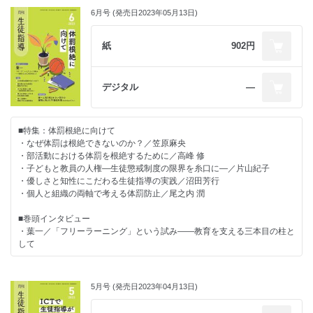
第4章 いじめ――チーム学校によるいじめ防止対策の展開／新井 肇
押さえておきたい毎日の生徒対応
6月号 (発売日2023年05月13日)
◇教育を診る 第2章
会話のある給食にするために／重水健介
教育長が２人いるまち／中西茂
・ライブ講義「私的」教育相談入門
先生のための保健だより―保健室から見る学校現場―
◇先生たちに教えたい
カウンセリングとは（その２）／会沢信彦
紙
902円
高校生の妊娠と保健室／齋藤千景
イマドキ若者事情いくつ分かる？若者のInstagramの楽しみ方／久保帆
リーダーのための教育視座
奈美
・学校での危機管理について学ぶ
行事を見直す最高のタイミングです／桐山勉
◇あのときの保護者・生徒・教師
学校におけるハラスメント／南部さおり
事例で考える役職等に応じた生徒指導の基本
デジタル
―
共に見守る未来への道／担任学研究会
教諭としての課題対応の実践／小宮智
◇深読み？教育のことば
・調査報告書から読み取る
学校教育をみつめる法律
「民主主義」／髙宮正貴
いじめ重大事態が生じた際の加害児童生徒に対する必要な措置が実行され
体罰・不適切生徒指導／國本大貴
■特集：体罰根絶に向けて
た事例／中村 豊
えざわ先生の時間のつくりかた
今月の書評
・なぜ体罰は根絶できないのか？／笠原麻央
夏休み中にできる先生の仕事一覧／江澤隆輔
教育関連ニュース
・部活動における体罰を根絶するために／高峰 修
・多様な背景をもつ子どもへのまなざし
ほめ育メソッド×生徒指導
生徒指導のお知らせ
・子どもと教員の人権―生徒懲戒制度の限界を糸口に―／片山紀子
子どもの発達を促す生徒指導を目指して／村松好子
夏休み前にたっぷり「ほめ育」／原邦雄
日本生徒指導学会掲示板
・優しさと知性にこだわる生徒指導の実践／沼田芳行
インフォメーション
・個人と組織の両軸で考える体罰防止／尾之内 潤
・今こそ聞きたい！子どものための学校づくり
コラム・お知らせ
校則見直しがトレンド！／西郷孝彦
教育を診る 第2章
■巻頭インタビュー
「怪物」をどう観るか ／中西茂
・葉一／「フリーラーニング」という試み――教育を支える三本目の柱と
・学びのための校則改正
先生たちに教えたい
して
なんでもありは違う？―議題２ ストッキング等について―／河﨑仁志
イマドキ若者事情
ネタバレを好む！？
■特別企画
・さち子先生の生徒指導日記
失敗したくない消費行動／久保帆奈美
誰一人取り残されない学びの保障に向けた不登校対策（ＣＯＣＯＬＯプラ
生徒が感じとる違和感―たかが名前、されど名前２―／冨田幸子
5月号 (発売日2023年04月13日)
あのときの保護者・生徒・教師
ン）
悲しみを乗り越えて／担任学研究会
・これからのデジタル・シティズンシップ教育
深読み？教育のことば