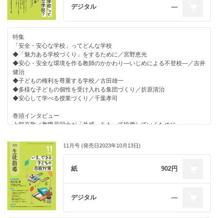
児童生徒の成長を支える発達支持的な生徒指導を目指して
AIは学校に何ができますか？／竹内和雄
デジタル
―
～日本生徒指導学会第24回東京あだち大会より～／新井立夫
◇押さえておきたい毎日の生徒対応
授業参観をどうしよう／重水健介
先生方をサポートする連載
◇先生のための保健だより―保健室から見る学校現場―
特集
◇新しい提要、新しい生徒指導
頭痛の裏側にあるもの―精神疾患と偏見―／齋藤千景
「安全・安心な学校」ってどんな学校
第11章 インターネット・携帯電話に関わる問題～チーム学校で未然防止
◇リーダーのための教育視座
◆「魅力ある学校づくり」をするために／宮野恵光
～／竹内和雄
今の世の中、アドバイスと手本は必須です／桐山勉
◆安心・安全な環境を作る教師のかかわり―いじめによる不登校―／吉井
◇ライブ講義 「私的」教育相談入門
◇事例で考える役職等に応じた生徒指導の基本
健治
非認知能力を育てる／会沢信彦
校長としての課題対応の実践①／小宮智
◆子どもの権利を尊重する学校／古田雄一
◇学校での危機管理について学ぶ
◇学校教育をみつめる法律
◆多様な子どもの個性を受け入れる集団づくり／折原清治
指導死／南部さおり
児童虐待／芝原浩一
◆安心して学べる授業づくり／千葉孝司
◇調査報告書から読み取る
◇えざわ先生の時間のつくりかた
いじめ認知以後の学校対応の不十分さが被害側の不信感となり重大事態化
早く帰るためには、早く帰るしかない／江澤隆輔
巻頭インタビュー
／中村豊
◇ほめ育メソッド×生徒指導
上部充敬／教職員同士が「共感」をもって協働していくために
◇多様な背景をもつ子どもへのまなざし
「ほめる成長記録」／原邦雄
課題予防的生徒指導の視点に立って
特別企画
～いじめ等のリスクを減らすために～／村松好子
11月号 (発売日2023年10月13日)
コラム・お知らせ
問題行動・不登校調査の結果と課題
◇今こそ聞きたい！子どものための学校づくり
◇教育を診る 第2章
「お前はいらない」と言われたことはありますか？／西郷孝彦
コロナ禍の総括と地域学習／中西茂
先生方をサポートする連載
紙
902円
◇学びのための校則改正
◇先生たちに教えたい イマドキ若者事情
◇新しい提要、新しい生徒指導
多様な髪型、悪影響はある？―議題７ 頭髪について②―／河嵜仁志
位置情報を共有したがる若者たち／久保帆奈美
第10章 不登校――『生徒指導提要（改訂版）』における不登校指導・支
◇さち子先生の生徒指導日記
◇あのときの保護者・生徒・教師
援の考え方／伊藤美奈子
大学生が見た学校教職課程の学生たちの声から／冨田幸子
デジタル
―
いのちを慈しむ修学旅行／担任学研究会
◇ライブ講義 「私的」教育相談入門
◇これからのデジタル・シティズンシップ教育
◇深読み？教育のことば
授業と教育相談――授業の４ぢから／会沢信彦
不登校について考えてみた／竹内和雄
「理解」／酒井健太朗