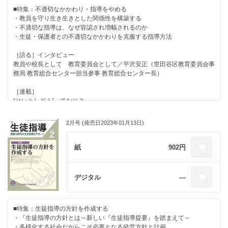
ほめ育のすすめ～「美点凝視」を身につける～／原 邦雄
■特集：不適切なかかわり・指導をやめる
【コラム・お知らせ】
・これからのデジタル・シティズンシップ教育
・教員を守り生き生きとした関係性を構築する
教育を診る 第2章
「お寿司屋ペロペロ動画」を考える／竹内和雄
【コラム・お知らせ】
・不適切な指導は、なぜ容認され増幅されるのか
先生たちに教えたい イマドキ若者事情
・教育を診る 第2章
・生徒・保護者との不適切なかかわりを克服する指導方法
深読み？教育のことば
・押さえておきたい毎日の生徒対応
COCOLOプラン、その心は／中西 茂
あのときの保護者・生徒・教師
けんかといじめをどう見極めるか／重水健介
［語る］インタビュー
今月の書評
・先生たちに教えたい イマドキ若者事情
教員や校長として 教育委員会として／平沢安正（世田谷区教育委員会事
生徒指導のお知らせ
・先生のための保健だより―保健室から見る学校現場―
進学する学校をSNSで検索する若者たち／久保帆奈美
務局 教育総合センター担当参事 教育総合センター長）
教育関連ニュース
知っているようで知らない保健室と養護教諭／齋藤千景
日本生徒指導学会掲示板
・あのときの保護者・生徒・教師
［連載］
インフォメーション
・リーダーのための教育視座
一緒に汗を／担任学研究会
“せいとしどう”ってなに？
新しい施策を打ち出すとき／桐山 勉
子ども虐待防止に、学校は何ができるか？
・深読み？教育のことば
耳を澄ます～先生と心理士のオープンダイアローグ～
2月号 (発売日2023年01月13日)
・事例で考える役職等に応じた生徒指導の基本
「個性」／伊藤敦広
重大事態を防ぐために学ぶ
教師として中心に置くべき基本的な考え方／小宮 智
ひとはなぜ～倫理教師の自問自答～
・今月の書評
さち子先生の生徒指導日記
紙
902円
・学校教育をみつめる法律
リーダーなら知っておきたい教育の話
『生徒指導提要』と法／國本大貴
・教育関連ニュース
これからの情報モラル教育
家本先生の言葉に学ぶ教師学
デジタル
―
・えざわ先生の時間のつくりかた
・生徒指導のお知らせ
広がれ！子どもの権利条約
新学期に導入したい！いつの間にか通知表の所見が完成する方法／江澤隆
しくじり管理職の失敗記～しょうがねーなー～
輔
・日本生徒指導学会掲示板
学校・教師と福祉をつなぐ「ことば」
■特集：生徒指導の方針を作成する
教育を診る～取材ノートから～
・ほめ育メソッド×生徒指導
・インフォメーション
・『生徒指導の方針とは～新しい『生徒指導提要』を踏まえて～
教育と法の狭間で
ほめ育のすすめ～ゴールデンウィーク明けの「ほめ育」～／原 邦雄
・多様化する社会だからこそ必要となる経営方針と計画