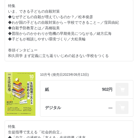
◇学校での危機管理について学ぶ
◇押さえておきたい毎日の生徒対応
特集
頭部外傷／南部さおり
ニックネームが気になる／重水健介
今月の書評
いま、できる子どもの自殺対策
◇調査報告書から読み取る
◇先生のための保健だより―保健室から見る学校現場―
教育関連ニュース
◆なぜ子どもの自殺が増えているのか？／松本俊彦
「部活動で強くなるためには、厳しさに耐える必要がある」という認識が
いろいろなレンズを透して～社会モデルと医学モデル～／齋藤千景
生徒指導のお知らせ
◆わが国の子どもの自殺対策から～学校でできること～／窪田由紀
いじめに／中村豊
◇リーダーのための教育視座
日本生徒指導学会掲示板
◆自殺予防教育とは／高橋聡美
◇多様な背景をもつ子どもへのまなざし
生徒指導は教員に拠る／桐山勉
インフォメーション
◆普段からのかかわりが危機の早期発見につながる／緒方広海
「私たちこそ、学習難民です」／村松好子
◇事例で考える役職等に応じた生徒指導の基本
◆子どもが相談しやすい環境づくり／大松美輪
◇今こそ聞きたい！子どものための学校づくり
校長としての立ち居振る舞い／小宮智
ある相談から思うこと／西郷孝彦
◇学校教育をみつめる法律
巻頭インタビュー
◇学びのための校則改正
児童ポルノ禁止法・不同意わいせつ罪等／鬼澤秀昌
和久田学 まず定義に立ち返りいじめの起きない学校をつくる
がんじがらめな「学生らしさ」―議題７ 頭髪について①―／河嵜仁志
◇えざわ先生の時間のつくりかた
◇さち子先生の生徒指導日記
無駄な時間をかけないための職員会議／江澤隆輔
特別企画
三者懇談を考えた②保護者の琴線に触れたひと言から／冨田幸子
◇ほめ育メソッド×生徒指導
総合的な学習の時間と生徒指導について～令和の日本型学校教育から考え
◇これからのデジタル・シティズンシップ教育
10月号 (発売日2023年09月13日)
ＡＩ×「ほめ育」／原邦雄
る～② ／稲田雅己
ネットの闇も伝える必要があります／竹内和雄
◇押さえておきたい毎日の生徒対応
コラム・お知らせ
先生方をサポートする連載
紙
902円
「叱る」って何だろう／重水健介
◇教育を診る 第2章
◇新しい提要、新しい生徒指導
◇先生のための保健だより―保健室から見る学校現場―
いじめ法の見直し／中西茂
第9章 中途退学――キャリア教育・進路指導の視点での取組／三村隆男
いろいろなレンズを透して～生徒Ａのケースファイル～／齋藤千景
◇先生たちに教えたい イマドキ若者事情
◇ライブ講義 「私的」教育相談入門
◇リーダーのための教育視座
デジタル
―
カラオケで映える！人気の「プロジェクタールーム」って？／久保帆奈美
心のピラミッド／会沢信彦
ハードルをどっちに飛び越えるのか？／桐山勉
10
◇学校での危機管理について学ぶ
◇事例で考える役職等に応じた生徒指導の基本
◇あのときの保護者・生徒・教師
心臓性突然死／南部さおり
副校長・教頭としての外部関連機関との連携と校長を支える意識／小宮智
タネを明かし、種を植える／担任学研究会
特集
◇調査報告書から読み取る
◇学校教育をみつめる法律
◇深読み？教育のことば
生徒指導で支える「社会的自立」
いじめが精神疾患発症の一因と考えられる事案―精神疾患に関する知識理
校則／國本大貴
「ケア」／尾崎博美
◆「自立」の過程を「支える」生徒指導／滝充