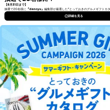
タダ読みサービス
を楽しもう！
DOWNLOAD FOR IOS
DOWNLOAD FOR ANDROID
ご利用方法はこちら
総合案内
アフィリエイト
採用情報
プレスリリース
お問い合わせ
利用規約
プライバシーポリシー
特定商取引法に基づく表示
会社案内
出版社の皆様へ
投資家の皆様へ
サイトマップ