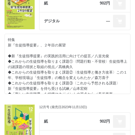
特別企画
紙
902円
中学受験に潜む“教育虐待”の実態／森並慶三郎
先生方をサポートする連載
デジタル
―
◇新しい提要、新しい生徒指導
第12章 性に関する課題／葛西真記子
◇ライブ講義 「私的」教育相談入門
特集
「心のエネルギー」が満たされる学級／会沢信彦
新『生徒指導提要』、２年目の展望
◇学校での危機管理について学ぶ
対教師暴力／南部さおり
◆新『生徒指導提要』の実践的活用に向けての提言／八並光俊
◇調査報告書から読み取る
◆これからの生徒指導を取りまく課題①〈問題行動・不登校〉生徒指導上
いじめの疑いがある事案により
の諸課題の現状と取組の視点／髙橋典久
不登校になった女子児童の重大事態／中村豊
◆これからの生徒指導を取りまく課題②〈生徒指導と働き方改革〉この１
◇多様な背景をもつ子どもへのまなざし
年、学校現場は「生徒指導」の概念を変えられたか／森万喜子
これからの生徒指導と特別支援教育の関係を考える／村松好子
◆これからの生徒指導を取りまく課題③〈これから予想される課題〉
◇今こそ聞きたい！子どものための学校づくり
新『生徒指導提要』を待ち受ける試練／山本宏樹
あなたは、いつも元気にあいさつできますか？／西郷孝彦
◆「新しい生徒指導」を組織マネジメントの視点から／長谷薫恵
◇学びのための校則改正
◆「発達支持的生徒指導」を具現化する／大畑祐司
明文化されるルール、されないルール
―議題８ ヘアゴム・ヘアピンについて・議題９ 置き勉について―／河嵜
12月号 (発売日2023年11月13日)
巻頭インタビュー
仁志
村中直人
◇さち子先生の生徒指導日記
「叱る」に頼らない学校教育の実現に向けて
紙
902円
大学生が見た学校２
在学時とは大きく違った学校現場／冨田幸子
特別企画
◇これからのデジタル・シティズンシップ教育