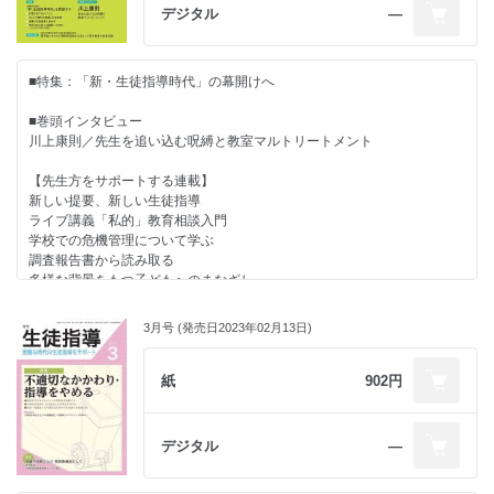
・新しい提要、新しい生徒指導
あなたが大切というメッセージ―たかが名前、されど名前―/冨田幸子
デジタル
―
・教育を診る 第２章
第２章 生徒指導と教育課程／七條正典
校長の役割とは何か／中西 茂
・これからのデジタル・シティズンシップ教育
・ライブ講義「私的」教育相談入門
「闇バイト」を考える／竹内和雄
・先生たちに教えたい イマドキ若者事情
■特集：「新・生徒指導時代」の幕開けへ
そもそも、教育相談って何？／会沢信彦
頑張っていることを素直にさらけ出せる「勉強垢」／久保帆奈美
・押さえておきたい毎日の生徒対応
■巻頭インタビュー
・学校での危機管理について学ぶ
仲間関係を育てる言葉かけを／重水健介
・あのときの保護者・生徒・教師
川上康則／先生を追い込む呪縛と教室マルトリートメント
部活動における体罰はなぜなくならないのか（２）／南部さおり
保護者と守った文化祭／担任学研究会
・先生のための保健だより―保健室から見る学校現場―
【先生方をサポートする連載】
・調査報告書から読み取る
保健室に行くことは悪いこと？／齋藤千景
・深読み？教育のことば
新しい提要、新しい生徒指導
いじめ問題に対する基本の対応を組織的に徹底して行うことの重要性／中
「非行」／北村篤司
ライブ講義「私的」教育相談入門
村 豊
・リーダーのための教育視座
学校での危機管理について学ぶ
教員にお願いをするには？／桐山 勉
・今月の書評
調査報告書から読み取る
・多様な背景をもつ子どもへのまなざし
多様な背景をもつ子どもへのまなざし
ルールはあったほうが、いい？／村松好子
・事例で考える役職等に応じた生徒指導の基本
・教育関連ニュース
今こそ聞きたい！子どものための学校づくり
教諭としての課題予防的・発達支持的生徒指導１（教科担任編）／小宮
学びのための校則改正
・今こそ聞きたい！子どものための学校づくり
3月号 (発売日2023年02月13日)
智
・生徒指導のお知らせ
さち子先生の生徒指導日記
不登校は二次的障害／西郷孝彦
これからのデジタル・シティズンシップ教育
・学校教育をみつめる法律
・日本生徒指導学会掲示板
事例で考える役職等に応じた生徒指導の基本
紙
902円
・学びのための校則改正
こども基本法／芝原浩一
リーダーのための教育視座
校則改正のスケジュールと目的設定／河﨑仁志
・インフォメーション
押さえておきたい毎日の生徒対応
・えざわ先生の時間のつくりかた
ほめ育メソッド×生徒指導
・さち子先生の生徒指導日記
デジタル
―
採点業務の時短術／江澤隆輔
学校教育をみつめる法律
マイナスをプラスに変える文化の風―学校独自でのサミット開催―／冨田
えざわ先生の時間のつくりかた
幸子
・ほめ育メソッド×生徒指導