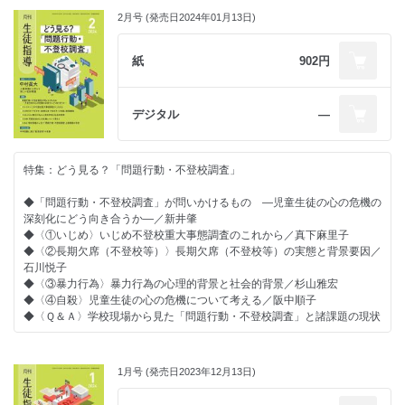
2月号 (発売日2024年01月13日)
紙
902円
デジタル
―
特集：どう見る？「問題行動・不登校調査」
◆「問題行動・不登校調査」が問いかけるもの ―児童生徒の心の危機の
深刻化にどう向き合うか―／新井肇
◆〈①いじめ〉いじめ不登校重大事態調査のこれから／真下麻里子
◆〈②長期欠席（不登校等）〉長期欠席（不登校等）の実態と背景要因／
石川悦子
◆〈③暴力行為〉暴力行為の心理的背景と社会的背景／杉山雅宏
◆〈④自殺〉児童生徒の心の危機について考える／阪中順子
◆〈Ｑ＆Ａ〉学校現場から見た「問題行動・不登校調査」と諸課題の現状
巻頭インタビュー
中村眞大
1月号 (発売日2023年12月13日)
人権意識から考える新しい校則問題