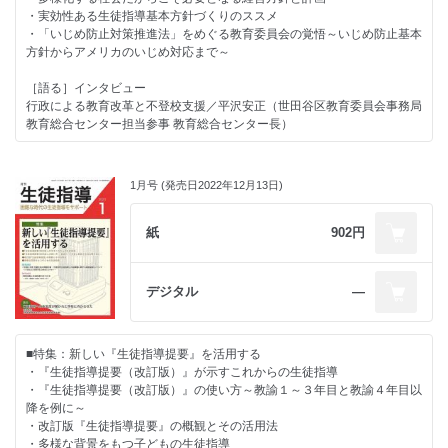
・実効性ある生徒指導基本方針づくりのススメ
押さえておきたい教育ニュース
・「いじめ防止対策推進法」をめぐる教育委員会の覚悟～いじめ防止基本
私を変えたこの１冊
【コラム・お知らせ】
方針からアメリカのいじめ対応まで～
教師のためのマナー講座
・教育を診る 第２章
あのときの生徒これからの生徒
第三の居場所が必要な理由／中西 茂
［語る］インタビュー
日本生徒指導学会 掲示板
行政による教育改革と不登校支援／平沢安正（世田谷区教育委員会事務局
ブックマンション
・先生たちに教えたい イマドキ若者事情
教育総合センター担当参事 教育総合センター長）
次号予告＆あとがき
SNSで“アイデンティティ”を使い分ける若者たち／久保帆奈美
［連載］
・あのときの保護者・生徒・教師
“せいとしどう”ってなに？
1月号 (発売日2022年12月13日)
保護者とのつながりを深める／担任学研究会
子ども虐待防止に、学校は何ができるか？
耳を澄ます～先生と心理士のオープンダイアローグ～
・深読み？教育のことば
重大事態を防ぐために学ぶ
紙
902円
「主体（的）であるということ」／市川秀之
ひとはなぜ～倫理教師の自問自答～
さち子先生の生徒指導日記
・今月の書評
リーダーなら知っておきたい教育の話
デジタル
―
これからの情報モラル教育
・教育関連ニュース
家本先生の言葉に学ぶ教師学
広がれ！子どもの権利条約
・生徒指導のお知らせ
■特集：新しい『生徒指導提要』を活用する
しくじり管理職の失敗記～しょうがねーなー～
・『生徒指導提要（改訂版）』が示すこれからの生徒指導
学校・教師と福祉をつなぐ「ことば」
・日本生徒指導学会掲示板
・『生徒指導提要（改訂版）』の使い方～教諭１～３年目と教諭４年目以
教育を診る～取材ノートから～
降を例に～
教育と法の狭間で
・インフォメーション
・改訂版『生徒指導提要』の概観とその活用法
・多様な背景をもつ子どもの生徒指導
押さえておきたい教育ニュース