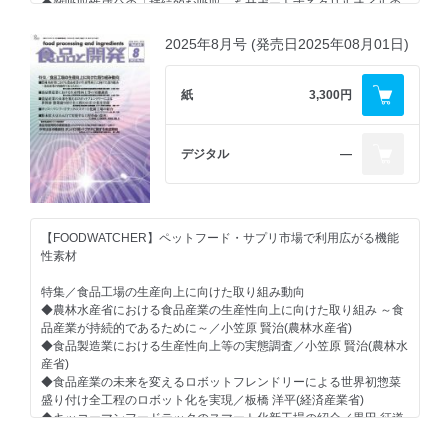
・PepsiCo社、「Muscle Milk Pro」を大幅刷新―クリーンラベル化
◆発酵フラボノイド素材 RenoSorb(TM)シリーズ
テストー、フロイント産業、メータージャパン
◆難吸収性成分の「持続的な吸収」をサポートするクリルオイルの
でメインストリーム層へ訴求
―次世代フェムケアソリューションを支える天然由来の持続型吸
可能／黒野 昌洋(三生医薬㈱)
・dsm-firmenich社、細胞の健康維持（cellspan）に基づき長寿イノ
収設計―／嘉島 康二(㈱ピー・エイ・アイ・ジャパン)
【素材レポート】
◆難溶性物質の可溶化技術／小森 紀明(第一工業製薬㈱)
2025年8月号 (発売日2025年08月01日)
ベーションの再定義を推進
◆ナンブ「超いきいき家族」オリゴ糖シロップ
◆リポソーム化粉末が拓く有用成分の生体利用率向上：吸収困難な
・更年期市場が拡大、臨床研究とターゲット製品が牽引”
【クローズアップ】
―ケストースとイヌリンが導く“菌との共生型ヘルスケア”―／山口
ビタミン・クルクミンの課題を克服するBart社の技術／立花 英寛(東
≪行政≫
響生(藤田医科大学医学部) ほか
洋サイエンス㈱)
紙
3,300円
【その他】
・機能性表示食品の自己点検等報告は約6割が提出 ―届出対象の1/4
・Keep up with Overseas Trends!
は届出を撤回、1割強は未提出／消費者庁
【機能性食品開発のための知財戦略(75)】
【市場動向】
・国内文献速報
・BtoBの値上げ交渉は7割が実施、BtoCの価格転嫁率は低く ―令和
◆食品用途発明の最新報告〈2025年11月-12月特許公報発行／公開
◆高機能サプリメント開発のための製剤化技術
デジタル
―
・特許速報
7年度食品等取引実態調査結果を公表／農林水産省
分〉
◆明色化、安定性向上、輸出対応への取組みが活発化 食品用着色
・甘味料の推定一日摂取量は、いずれもADIを大きく下回る ―マー
今号注目の機能性 スポーツニュートリションに関する用途発明／
料の市場動向
ケットバスケット方式による摂取量調査結果を公表／消費者庁
春名 真徳(弁理士法人ナビジョン国際特許事務所)
◆食品開発をサポートする技術-原料不足への対応も 2026年に向け
て提案するフレーバー
【GNGグローバルニューストピックス】
【機能性表示食品の発売動向を追う(124)】
【FOODWATCHER】ペットフード・サプリ市場で利用広がる機能
・食物繊維が次の栄養トレンドとして台頭する背景と方向性
◆機能性表示食品の届出・受理の現状
【素材紹介】
性素材
・NOW Foods消費者調査が示す2026年のサプリメント市場機会
◆菓子製造における植物由来着色料の重要性／GNT Group
・世界的な睡眠不足が生む新たな食品・飲料市場
【クローズアップ】
特集／食品工場の生産向上に向けた取り組み動向
・欧米で拡大する海藻スナック市場
≪行政≫
【品質・安全対策】
◆農林水産省における食品産業の生産性向上に向けた取り組み ～食
・アジアにおけるGLP-1市場拡大と食品企業に求められる対応
・ノンオイルドレッシングの表示が可能に 食用植物油脂は限定列挙
◆ロングライフ化とフードロス対策で重要性高まる温度管理／エラ
品産業が持続的であるために～／小笠原 賢治(農林水産省)
・Natural Products Expo West 2026に見る乳製品イノベーションと
形式の定義を廃止へ ―個別品目ごとの表示ルールを見直し／消費者
ブジャパン、サーモポート、パシコ貿易
◆食品製造業における生産性向上等の実態調査／小笠原 賢治(農林水
パーソナライズ飲料の台頭
庁
産省)
・セルロース由来素材による二酸化チタン代替技術の開発
・1日に必要な栄養成分等の量の目安を消費者に分かりやすく ―日
【支援技術】
◆食品産業の未来を変えるロボットフレンドリーによる世界初惣菜
・精密発酵で製造したラクトフェリン原料「Vivitein LF」をVivici社
本版包装前面栄養表示ガイドライン公表へ／消費者庁
◆付加価値製品の開発、有価物の回収・再利用で動きを見せる分
盛り付け全工程のロボット化を実現／板橋 洋平(経済産業省)
が米国で投入
・細胞培養食品(仮称)の安全性担保のための確認ポイントをとりまと
離・ろ過技術
◆キッコーマンフードテックのスマート化新工場の紹介／黒田 征道
・ポストバイオティクス台頭、腸内環境市場は次の段階へ
め ―懸念点・ハザード等を9ステップに分け明示／消費者庁
クラレ、巴工業、三菱ケミカルアクア・ソリューションズ
(キッコーマンフードテック㈱)