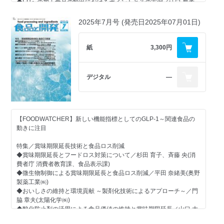
・カッテージチーズ再成長、「高たんぱく質・SNS映え」で若年層
理士法人ナビジョン国際特許事務所)
◆EUへの加工食品の輸出におけるポイントとその実例／江口 典孝
需要を獲得
【素材レポート】
(㈱Japonte)
・ヘルシーエイジング市場で注目される10の成分、予防・機能性ニ
【機能性表示食品の発売動向を追う(126)】
◆発酵性食物繊維イヌリン「Fuji FF」「Fuji FF HS」の機能性と市
2025年7月号 (発売日2025年07月01日)
ーズが拡大
◆機能性表示食品の届出・受理の現状
場動向／全学哲(フジ日本㈱)
【インタビュー】
・培養肉業界、生き残る企業は誰か市場縮小の中で戦略転換進む
◆ナンブ「超いきいき家族」ヨーグルト
◆米国市場向けクチナシ青色素「サンエイ ブルー(R)」本格展開へ／
・「GEO」とは？AI検索時代の新たな情報最適化戦略
【クローズアップ】
―パラプロバイオティクス Lactiplantibacillus plantarum FM8株に
坂田 慎氏(三栄源エフ・エフ・アイ㈱)
紙
3,300円
・Hershey社、AI活用でマーケティングと意思決定を高度化
≪行政≫
よる高齢者の腸内環境サポート―／山口 響生 ほか(藤田医科大学医
・グミから炭酸粒、チョコスティックまでサプリ・機能性食品で
・小規模事業者のHACCPに沿った衛生管理方法等が課題に ―飲食
学部)
【支援技術】
「摂取体験」競争が加速
店、製造・加工業、販売業の各事業者団体のヒアリングを実施／厚
◆高機能食品製造用途とサニタリー化進む粉粒体技術／大川原化工
デジタル
―
・研究、バイオマーカー活用型パーソナライズサプリ市場拡大を示
生労働省
【インタビュー】
機、増野製作所
唆
・1日に必要な栄養成分等の量の目安を消費者に分かりやすく ―日
◆食感や味も探求した独自の植物性タンパクでGood Taste、Good
・Haribo社、「グミ中心戦略」でグローバル成長を加速
本版包装前面栄養表示ガイドラインを公表／消費者庁
Healthを提案／Roquette(ロケット)
【市場動向】
・EU「Breakfast Directive」改正、食品メーカーに表示・配合見直
≪調査≫
◆世界の注目を集めるマグネシウム素材「Magtein(R)」(L-トレオン
◆運動器ケアで健康寿命延伸 ロコモティブシンドローム対応素材
しを要求
・「健康に良い」「たんぱく質が摂取できる」が購入動機の中心 ―
酸マグネシウム)日本上陸／Threotech社 Rory Lipsky氏にきく
の開発動向
【FOODWATCHER】新しい機能指標としてのGLP-1～関連食品の
・Nutri-Score改訂でNOVA分類との整合性向上―「超加工食品」議
豆乳をほぼ毎日飲む層も増加傾向に／日本豆乳協会調べ
◆脳機能素材 ―注目される認知・ストレス・睡眠改善機能
動きに注目
論に影響も”
【令和6年 国民健康・栄養調査結果の概要 発表 食塩摂取量、過去12
【GNGグローバルニューストピックス】（毎号掲載）
年で最低に】
【機能性食品開発のための知財戦略(72)】
特集／賞味期限延長技術と食品ロス削減
【その他】
・肉消費の削減傾向と「リデュースタリアン」の意味
◆事例に学ぶ！食品・化粧品企業のための部分意匠・関連意匠の実
◆賞味期限延長とフードロス対策について／杉田 育子、斉藤 央(消
・新製品紹介
・全粒穀物の健康訴求と消費者需要の拡大
【クローズアップ】
践的活用法／石川 克司(弁理士法人ナビジョン国際特許事務所)
費者庁 消費者教育課、食品表示課)
・業界商品動向
・GLP-1減量薬の普及を背景に拡大する「GLP-1フレンドリー食
≪行政≫
◆微生物制御による賞味期限延長と食品ロス削減／平田 奈緒美(奥野
・Keep up with Overseas Trends!
品」市場
・令和6年度の食料自給率は前年並みの38％ ―生産額ベースで
【素材レポート】
製薬工業㈱)
・国内文献速報
・Z世代の意識調査：ストレスと睡眠の懸念が浮き彫りに
64％、摂取熱量ベースは46％／農林水産省
◆睡眠の質および成長ホルモン量改善素材「清酒酵母GSP6株」／佐
◆おいしさの維持と環境貢献 ～製剤化技術によるアプローチ～／門
・特許速報
・2026年の自然・オーガニック食品トレンド
・過剰摂取リスクや摂取形態、一般食品との線引きなどが焦点に ―
藤 勇紀(三菱ガス化学㈱)
脇 章夫(太陽化学㈱)
・スポーツニュートリション市場、2035年に1,081億ドル規模に成
サプリメントの定義に関わる議論スタート／消費者庁
◆酸化安定性と吸収性を改善したサジーオイル-シクロデキストリン
◆酸化防止剤の活用による食品価値の維持と賞味期限延長／山口 大
長予測
・既存添加物11品目の安全性評価結果を報告 ―既存添加物327品目
包接体粉末／石田 善行ほか(㈱シクロケムバイオ)
志(三栄源エフ・エフ・アイ㈱)