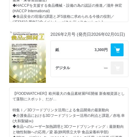
【素材レポート】
◆HACCPを支援する食品機械・設備の為の認証の推進／淺井 伸宏
◆色鮮やかな藍藻スピルリナ青色素「フィコシアニン」の健康機能
(HACCP International)
利用 ～美肌効果及び難聴抑制について～／今井 康行(DIC㈱)
◆食品安全の現場の課題とJFS規格に求められる今後の役割／
◆機能性食品成分の生体利用能を超促進する素材“ピペリン-α-シクロ
(JFSM10 周年記念イベント・パネルディスカッション)
デキストリン包接体”の開発／長谷川 莉沙、近本 啓太、石田 善行、
寺尾 啓二(㈱シクロケムバイオ)
【HACCP対策】
2026年2月号 (発売日2026年02月01日)
◆AAKGの効果・効能を一般健常者で検証 ―日常レベルの運動負荷
◆HACCP導入のためのハード＆ソフト 安全・衛生管理強化のため
での疲労軽減および運動機能向上効果―／三岡 樹里、村田 真一郎
の最新ソリューション
(フロンティアフーズ㈱)
アンリツ、関東化学、島津ダイアグノスティクス、JNC、ニッ
紙
3,300円
◆高純度・低酸化オメガ3濃縮オイル ―薄膜脱臭プロセスと客観的
タ、
官能評価が導く高品質安定性―／㈱フリーマンニュートラグループ
メータージャパン、ウエノフードテクノ、ハセッパー技研、ヤマ
◆フォンテラの乳素材レポート(全2回) ≪第2回≫変化する乳たんぱ
ハファインテック、日本電子計算、ワコウ
デジタル
―
く市場と新たな原料選択／深江 拓朗、三浦 真衣(フォンテラジャパ
ン㈱)
【品質・安全対策】
◆品質・安全性確保のための受託試験・検査サービス ─食品企業の
【連載 ヒトと組織のマネジメントから考える食品工場の衛生管理】
人手不足が検査のアウトソーシングを加速─
◆（第4回）「人」の行動を中心に異物混入対策を考える(1)／田中
（一財）食品分析開発センター SUNATEC、（ 一財）三重県環境
【FOODWATCHER】欧州最大の食品素材展FiE開催 新食糧資源とし
晃(SOCSマネジメントシステムズ㈱)
保全事業団、 オリエンタル酵母工業㈱、
て藻類にスポット、だが…
㈱ファスマック、 ユーロフィン・フード・テスティング㈱、ユー
【セミナーレポート】
ロフィンQKEN㈱
特集Ⅰ／3Dフードプリンタ活用による食品開発の最新動向
◆「ヒト・モノ・カネ・情報」の視点からサニテーションの今後を
◆介護食品における3Dフードプリンター活用の利点と課題／赤地 幸
考える ―食の安全アカデミー 第二回サニテーションセミナー開催―
【支援技術】
(大和製罐㈱)
◆食品表示変遷と賞味期限見直しで重要性高まる印字装置・印字検
◆食品へのレーザー加熱調理と3Dフードプリンティング：最新動向
【機能性食品開発のための知財戦略(80)】
査
と物性制御への応用／梁 基(静岡県立大学 食品栄養科学部)