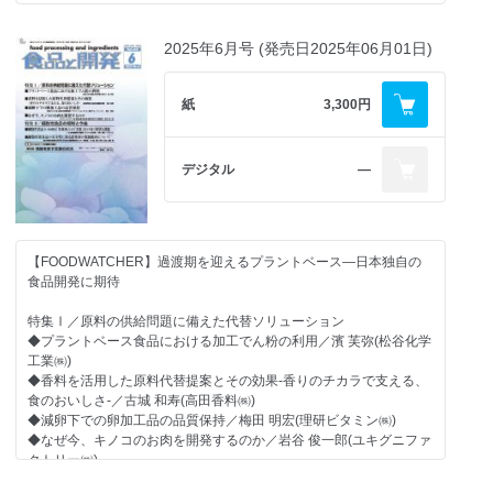
のギャップ
【GNGグローバルニューストピックス】（毎号掲載）
◆食品表示変遷と賞味期限見直しで重要性高まる印字装置・印字検
・AIが購買を代行する時代、食品・飲料業界で広がるエージェンテ
・2026年の主要トレンド：たんぱく質精密化、腸と心の健康、そし
査
特集Ⅱ／口腔ケアをめぐる課題
ィックコマース
て真正性への重視
イーデーエム、エムエスティ、紀州技研工業
◆健康長寿の鍵は「食力」
2025年6月号 (発売日2025年06月01日)
・発酵副産物は「次世代の食物繊維資源」となるか
・2026年に向けた視点整理：2025年の食トレンド予測を振り返る
～オーラルフレイル予防の国民啓発と多職種連携強化により新た
・培養カカオによるチョコレートが実現：Mondel&#275;z社が開発
・2025年総括：ウェルネスの矛盾と健康寿命（healthspan）への転
【機能性食品開発のための知財戦略(74)】
な時代へ～／飯島 勝矢(東京大学 高齢社会総合研究機構)
した「細胞由来チョコ」の意義
換
◆食品用途発明の最新報告〈2025年10月特許公報発行／公開分〉
◆小児の口腔機能改善を目指した食品開発／朝田 芳信(鶴見大学 歯
紙
3,300円
・長寿科学の次の焦点は「バランス」単一指標から統合的健康設計
・欧州市場での原料透明性が自然由来健康食品の成功の鍵に
今号注目の機能性 糖代謝改善に関する用途発明／春名 真徳(弁理
学部)
への転換
・「Everyday Athletes（日常のアクティブ層）」の台頭でパフォー
士法人ナビジョン国際特許事務所)
◆一般生活者における歯科医療の現状
・ポストバイオティクスが体組成と認知に影響する可能性
マンスニュートリション市場が急拡大
自分の歯を残したいという意識の高まりが予防意識の高まりに
デジタル
―
・スポーツ食品のカフェイン表示を強化FSANZが注意喚起と摂取管
・台湾Penghu Uncle、魚の副産物をアップサイクル―ASEAN市場
【機能性表示食品の発売動向を追う(122)】
(公社)日本歯科医師会によるインターネット調査／編集部
理を明確化
へ
◆機能性表示食品の届出・受理の現状
・副産物が切り開く、食品の新たな可能性～アジア市場に向けた“血
【インタビュー】
【その他】
糖値配慮型”ヌードル
【クローズアップ】
◆食品工場の生産性効率向上とサニテーションを両立 ～食品ピッキ
・Keep up with Overseas Trends!
・腸の健康の新素材として注目される「バインディングプロテイ
≪行政≫
ングロボットソリューション～
【FOODWATCHER】過渡期を迎えるプラントベース―日本独自の
・新製品紹介
ン」
・機能性表示食品、「砂糖不使用」「糖質ゼロ」等の強調表示を可
食品開発に期待
・業界商品動向
・AI搭載のウェルネスアドバイザーは「パーソナライズドニュート
能とする改正即日施行
【支援技術】
・国内文献速報
リション」の未来となるか
―過剰摂取懸念のある成分は注意すべき事項等を手引きに明示／
◆食品・飲料の加熱・非加熱殺菌技術 ―SDGsとフードロス対策で
特集Ⅰ／原料の供給問題に備えた代替ソリューション
・特許速報
・GLP-1イノベーションを牽引する原料トレンド
消費者庁
見直し進む―
◆プラントベース食品における加工でん粉の利用／濱 芙弥(松谷化学
・小腸の微生物データ取得を可能にする「飲み込むカプセル」技術
・米粉等原料安定供給に対する支援を強化
岩井機械工業、イズミフードマシナリ、大川原製作所、鍵庄、
工業㈱)
をが公開
―米粉等需給安定・利用促進対策事業に1.3億円計上／農林水産省
SEEMS、パワーポイント・インターナショナル
◆香料を活用した原料代替提案とその効果-香りのチカラで支える、
・「2026年の食物繊維ブーム」を予測&#8212;消費者需要の高まり
令和8年度概算要求
食のおいしさ-／古城 和寿(高田香料㈱)
とカテゴリー機会
≪調査≫
【市場動向】
◆減卵下での卵加工品の品質保持／梅田 明宏(理研ビタミン㈱)
・Beyond社が機能性プロテイン飲料「Beyond Immerse」を投入
・大豆ミートの認知率は74％ ―購入頻度の増加はヘビーユーザーと
◆有機酸の市場動向 世界需給を見据えたリスク回避・高付加価値化
◆なぜ今、キノコのお肉を開発するのか／岩谷 俊一郎(ユキグニファ
・アマゾン、全サプリメント製品にcGMP適合の第三者検証を拡大
して定着した可能性／日本大豆ミート協会調べ
がカギに ～賞味期限延長や健康志向が需要を下支え～
クトリー㈱)
へ
◆口腔ケア素材 口腔への関心の高まりで市場拡大に期待かかる