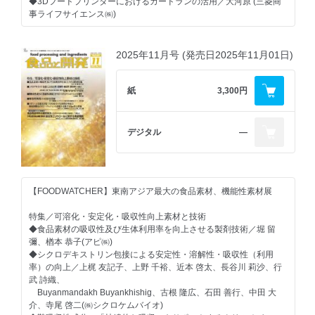
◆食品用途発明の最新報告〈2026年6月特許公報発行／公開分〉
イーデーエム、エムエスティ、紀州技研工業
◆3Dフードプリンターにおけるカードランの活用／大河原 (三菱商
今号注目の機能性 タンパク・ペプチド素材に関する用途発明／春
事ライフサイエンス㈱)
名 真徳(弁理士法人ナビジョン国際特許事務所)
【市場動向】
◆ポリフェノール食品・素材の市場動向
特集Ⅱ／DHA・EPAの筋肉組織への作用と効果（DHA・EPA協議会
【機能性表示食品の発売動向を追う(130)】
◆砂糖代替・不快味の味質改善で利用進む シュガーレス・低カロリ
第26回公開講演会）
2025年11月号 (発売日2025年11月01日)
◆機能性表示食品の届出・受理の現状
ー食品向け甘味料の動向
◆多価不飽和脂肪酸が担う平滑筋収縮の即時的な調節機構／小原 将
(東邦大学 薬学部)
【クローズアップ】
【新連載 ヒトと組織のマネジメントから考える食品工場の衛生管
◆多価不飽和脂肪酸の心筋保護作用と心房細動予防に及ぼす影響の
紙
3,300円
≪行政≫
理】
解析／森島 真幸(近畿大学農学部)、堀井 鴻佑(近畿大学大学院)
・2024年度の食品ロス量は461万トン ―前年度比3万トン減少も事
◆(第1回) 食品衛生の「本音」と「建前」を考える／田中 晃(SOCS
◆リン脂質に結合するアシル基分子種と骨格筋機能／三浦 進司(静岡
業系食品ロス量は増加／農林水産省、環境省
マネジメントシステムズ㈱)
県立大学 食品栄養科学部)
デジタル
―
・栄養機能食品制度の見直し、最終段階へ ―栄養成分の下限値と上
限値、機能の文言、注意事項の改正で意見募集開始／消費者庁
【美味しさ追求のための知財戦略(24)】
【市場動向】
◆〈2025年11月～2026年3月の成立特許〉
◆食品加工用酵素の市場動向 ～SDGsが市場の追い風に
【GNGグローバルニューストピックス】
「風味」・「食感」・「外観」改善のための最新特許報告／春名
◆スポーツニュートリションの開発
・ほうじ茶は「次の抹茶」になるのか――広がるローストティート
真徳(弁理士法人ナビジョン国際特許事務所)
【FOODWATCHER】東南アジア最大の食品素材、機能性素材展
レンド
【N-tecレポート】
・欧州の培養肉市場展望：消費者の受容性は二分、試食前の「信頼
【機能性表示食品の発売動向を追う(127)】
◆エビデンス取得ニーズは増加・多様化 機能性表示食品の動向とヒ
特集／可溶化・安定化・吸収性向上素材と技術
構築」が普及の鍵に
◆機能性表示食品の届出・受理の現状
ト試験受託の動き
◆食品素材の吸収性及び生体利用率を向上させる製剤技術／堀 留
・米国2026年版「食事ガイドライン」の転換を受け再生型農業とホ
彌、楢本 恭子(アピ㈱)
ールフードが新潮流に
【素材レポート】
【品質・安全対策】
◆シクロデキストリン包接による安定性・溶解性・吸収性（利用
・Grand View Research社予測：腸の健康需要が牽引「食物繊維ル
◆だしの機能性 ～医療・介護領域における課題に対する新たな可能
◆研究開発と品質管理で注目のモニタリング機器最前線 ～ロングラ
率）の向上／上梶 友記子、上野 千裕、近本 啓太、長谷川 莉沙、行
ネサンス」で市場拡大へ
性～／橋詰 昌幸(㈱マルハチ村松)、吉田 貞夫(ちゅうざん病院)
イフ化とSGDsで存在感強まる～
武 詩織、
・英国「Times 100」にウェルネス企業が躍進、女性向けとハイド
◆レトルト食品と相性抜群！糖アルコール ～外観・風味・食感の改
柴田科学、セントラル科学貿易、東亜ディーケーケー、DKSHマ
Buyanmandakh Buyankhishig、古根 隆広、石田 善行、中田 大
レーションが市場を牽引
善～／久保 智佳史、長屋 仁(Bフードサイエンス㈱)
ーケットエクスパンションサービスジャパン、
介、寺尾 啓二(㈱シクロケムバイオ)