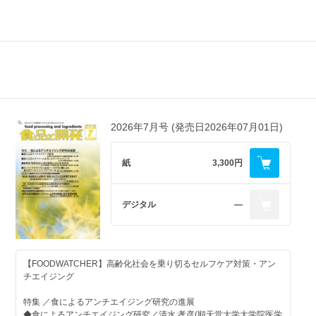
2026年7月号 (発売日2026年07月01日)
紙
3,300円
デジタル
―
【FOODWATCHER】高齢化社会を乗り切るセルフケア対策・アン
チエイジング
特集 ／食によるアンチエイジング研究の進展
◆食によるアンチエイジング研究／清水 孝彦(順天堂大学大学院医学