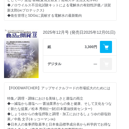
赤武エンジニアリング、増野製作所、日本アイリッヒ、大川原製
◆ノロウイルス不活化試験キットによる電解水の有効性評価／須賀
作所、大川原化工機、ツカサ工業
新太郎(㈱プロテックス)
◆衛生管理とSDGsに貢献する電解水の最新動向
【市場動向】
◆ミネラル素材の市場動向 粉末プロテイン・完全食などで増加
特集Ⅱ／GLP-1を指標とした食品機能研究
◆機能性カロテノイドの市場動向 ～ライフスタイルに寄り添ったケ
◆ポリフェノールのGLP-1分泌促進と機能性の解明／山下 陽子(神戸
2025年12月号 (発売日2025年12月01日)
ア素材として定着～
大学大学院)
◆ビタミンの市場動向 ～健康志向のベース素材として裾野広がる～
◆クルクミンの機能：GLP-1分泌促進作用の視点から／津田 孝範(中
部大学応用生物学部)
紙
3,300円
【素材レポート】
◆希少糖アルロース「ASTRAEA(R)」の腸ホルモンGLP-1 促進を介
◆プラントベースフード・サプリメントの台頭とビタミンD3イノベ
した過食予防・耐糖能改善・抗肥満作用／山田 貴子(松谷化学工業
ーションの未来／Josh Perry(ProTec Nutra Ltd)
㈱)
デジタル
―
◆リポソームビタミンC ―臨床データが示す高吸収と細胞保護能―
／(㈱フリーマンニュートラグループ)
【特別レポート】
◆新規食物繊維素材 タマリンドファイバーの機能性／鈴木 夢生(MP
◆GLP-1受容体作動薬が米国食品業界に与える影響とGLP-1を訴求
五協フード＆ケミカル㈱)
した食品の動き／武田 猛(㈱グローバルニュートリショングループ)
【FOODWATCHER】アップサイクルフードの市場拡大のためには
【連載 ヒトと組織のマネジメントから考える食品工場の衛生管理】
【市場動向】
◆(第2回) 食品事故の「社会的」及び「経済的」側面を考える／田中
◆最新の健康食品の市場動向と素材&技術研究 ～主要素材、機能性
特集／調理・調味における美味しさと適塩の両立
晃(SOCSマネジメントシステムズ㈱)
表示対応素材、注目素材、わが社のいちおし素材～
◆―減塩から適塩へ― 醤油業界からの食と健康、そして文化をつな
・健康食品の市場動向
ぐ新たな提案／松本 秀樹((一財)日本醤油技術センター)
【機能性食品開発のための知財戦略(78)】
・健康食品主要原料動向
◆しょうゆからの食塩摂取と調理・加工におけるしょうゆの節塩効
◆食品用途発明の最新報告〈2026年3月-4月15日特許公報発行／公
・注目のフェムケア・オムケア向け機能性素材
果／中島 文子(キッコーマン㈱)
開分〉
・注目のGLP-1ブースター素材
◆日本人の食事摂取基準と日本食品標準成分表から科学的でお得な