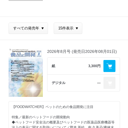
2026年8月号 (発売日2026年08月01日)
紙
3,300円
デジタル
―
【FOODWATCHER】ペットのための食品開発に注目
特集／最新のペットフードの開発動向
◆ペットフード安全法の概要及びペットフードの医薬品医療機器等
法上の表示に関する取扱いについて／野本 英絵、南 久美子(農林水