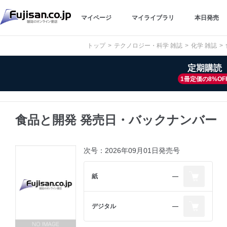
マイページ
マイライブラリ
本日発売
トップ
テクノロジー・科学 雑誌
化学 雑誌
定期購読
1冊定価の8%OF
食品と開発 発売日・バックナンバー
次号：2026年09月01日発売号
紙
―
デジタル
―