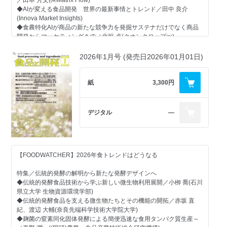
◆（第3回）食品衛生に必要な「清潔」はどうしたら実現できるか？
◆AIが変える食品開発 世界の最新事情とトレンド／田中 良介
～食品製造現場で必須の「ライン洗浄」を考える～／田中 晃
(Innova Market Insights)
(SOCSマネジメントシステムズ㈱)
◆食農特化AIが商品の新たな競争力を発掘サステナだけでなく商品
開発からマーケティングまで／北垣 卓(クオンクロップ㈱)
【特別レポート】
◆新規機能性探索から処方設計まで 食品開発分野に特化したAI・DX
◆日本のハラル認証食品と認証商品の市場動向／佐久間 朋宏((一社)
ソリューション／編集部
2026年1月号 (発売日2026年01月01日)
ハラル・ジャパン協会)
特集Ⅱ／新しい乳酸菌の利用
【素材レポート】
◆農研機構における乳酸菌の機能性研究の進展と新しい取り組み／
紙
3,300円
◆腸を起点に広がる多機能野菜としての食用ウチワサボテン ―機能
木元 広実((国研)農業・食品産業技術総合研究機構)
性と食品素材としての実装戦略―／山口 響生(㈱BIOSIS Lab.)
◆次世代プロバイオティクス「アッカーマンシアAKK PROBIO(R)
◆発酵フラボノイド素材 RenoSorb(TM)シリーズ／嘉島 康二(㈱ピ
株」／浜田 雄介(マイクロフード㈱)
デジタル
―
ー・エイ・アイ・ジャパン)、許宸(Hughes Biotechnology Co., Ltd.)
◆なぜ『腸のバリア』が肝臓に効くのか？ スマート乳酸菌(R)による
◆フォンテラの乳素材レポート(全2回) ≪第1回≫ウェイトマネジメ
腸管ケア／山名 美江(丸善製薬㈱)
ント市場における乳たんぱくの再定義／深江 拓朗、三浦 真衣(フォ
ンテラジャパン㈱)
【分析・計測技術】
◆味・におい・テクスチャーの見える化を目指して
【FOODWATCHER】2026年食トレンドはどうなる
【機能性食品開発のための知財戦略(79)】
インテリジェントセンサーテクノロジー、サン科学、山電、トリ
◆食品用途発明の最新報告〈2026年4月16日-5月特許公報発行／公
ニティーラボ
特集／伝統的発酵の解明から新たな発酵デザインへ
開分〉
◆伝統的発酵食品技術から学ぶ新しい微生物利用展開／小栁 喬(石川
今号注目の機能性 エクソソームやその制御に関する用途発明／春
【品質・安全対策】
県立大学 生物資源環境学部)
名 真徳(弁理士法人ナビジョン国際特許事務所)
◆HACCP管理とフードロス対策で重要性高まる温度管理
◆伝統的発酵食品を支える微生物たちとその機能の開拓／赤坂 直
パシコ貿易、エラブジャパン
紀、渡辺 大輔(奈良先端科学技術大学院大学)
【機能性表示食品の発売動向を追う(129)】
◆麹菌の窒素同化固体発酵による簡便迅速な食用タンパク質生産～