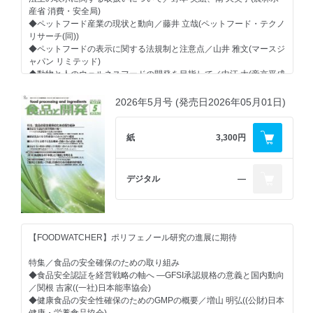
産省 消費・安全局)
◆ペットフード産業の現状と動向／藤井 立哉(ペットフード・テクノ
リサーチ(同))
◆ペットフードの表示に関する法規制と注意点／山井 雅文(マースジ
ャパン リミテッド)
◆動物と人のウェルネスフードの開発を目指して／中江 大(帝京平成
大学 健康医療スポーツ学部)
◆犬には犬の乳酸菌 ―乳酸菌麻布株(R)とHUEGBIO(R)が拓くペット
2026年5月号 (発売日2026年05月01日)
ヘルスケアの新展開／福山 朋季(麻布大学獣医学部)
【市場動向】
紙
3,300円
◆たん白・ペプチド素材の市場動向
◆多価不飽和脂肪酸素材 コスト高は継続、新価値創出を目指す
◆食品加工のための乳化剤の市場動向 ～顧客に寄り添う品質改良、
デジタル
―
製造ロス削減、海外対応～
【支援技術】
◆原料費・エネルギーコスト高騰で重要性高まる凍結・解凍技術
MPエンジニアリング、プロトンエンジニアリング、三菱電機冷熱
【FOODWATCHER】ポリフェノール研究の進展に期待
プラント
特集／食品の安全確保のための取り組み
【技術紹介】
◆食品安全認証を経営戦略の軸へ ―GFSI承認規格の意義と国内動向
◆食品工場の粉体計量工程へのロボット導入 ―AMRと多関節ロボッ
／関根 吉家((一社)日本能率協会)
トによる完全自動化の実現―／ツカサ工業㈱
◆健康食品の安全性確保のためのGMPの概要／増山 明弘((公財)日本
健康・栄養食品協会)