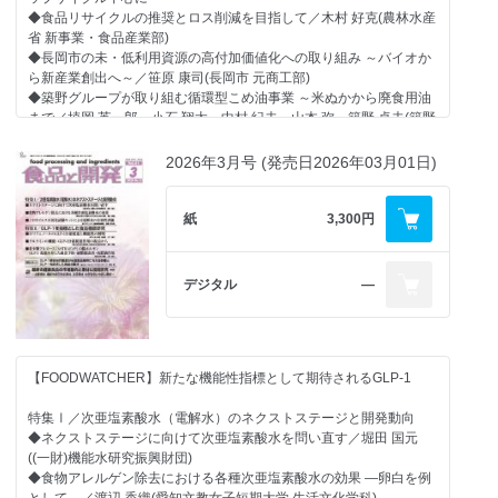
◆食品リサイクルの推奨とロス削減を目指して／木村 好克(農林水産
省 新事業・食品産業部)
◆長岡市の未・低利用資源の高付加価値化への取り組み ～バイオか
ら新産業創出へ～／笹原 康司(長岡市 元商工部)
◆築野グループが取り組む循環型こめ油事業 ～米ぬかから廃食用油
まで／埴岡 英一郎、小石 翔太、中村 紀夫、山本 弥、築野 卓夫(築野
グループ㈱)
◆食品の「おいしさ」に貢献する大豆由来のアップサイクル素材
2026年3月号 (発売日2026年03月01日)
「ソヤセル(R)」／福原 宏章(不二製油㈱)
◆製糖副産物から菌系体を用いたバイオマス発酵技術で作る新たん
ぱく素材開発／田中 美帆(NoMy Japan㈱)
紙
3,300円
◆未利用資源のアップサイクルによる新食材「ディーツ」の創出と
社会実装／髙田 智泰(ディーツフードプランニング㈱)
デジタル
―
【分析・計測技術】
◆栄養成分分析装置の開発動向 安全性・環境配慮、自動化・迅速化
が鍵
エヌエスピー、エンザイム・センサ、フォス・ジャパン、ゲルハ
ルトジャパン、日本ビュッヒ、エレメンター・ジャパン、
【FOODWATCHER】新たな機能性指標として期待されるGLP-1
住化分析センター、LECOジャパン、CEM Japan、ビーエルテッ
ク、フリッチュ・ジャパン、ヴァーダー・サイエンティフィック
特集Ⅰ／次亜塩素酸水（電解水）のネクストステージと開発動向
◆ネクストステージに向けて次亜塩素酸水を問い直す／堀田 国元
【支援技術】
((一財)機能水研究振興財団)
◆食品産業の粉粒体技術 ―省人化、生産効率化、サニタリー対応が
◆食物アレルゲン除去における各種次亜塩素酸水の効果 ―卵白を例
鍵―
として―／渡辺 香織(愛知文教女子短期大学 生活文化学科)