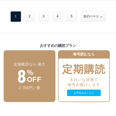
・GLP-1食品トレンド：メーカーが取るべき次の戦略
中、安全性の未評価は43品目に／消費者庁
◆多菌株プロバイオティクスによる腸内細菌叢の回復と下痢の緩和
◆酸化防止成分の相乗効果を応用した飲食品の賞味期限延長／末次
・フォニオ、カニワ、ジョブズティアーズ、ソルガム―雑穀系素材
／Syngen Biotech Co, Ltd.
真悠(扶桑化学工業㈱)
の可能性と製品設計
【GNGグローバルニューストピックス】
◆食品機能材「スラビス(R)」を用いたフライ食品・畜肉食品のフー
・食品企業が理解不足であるGLP-1減量薬の食品市場への影響
・機能性ビューティードリンク：革新を牽引する5製品
【機能性キノコ―】
ドロス削減に向けた応用／渡邊 勝、宮崎 厚徳(日油㈱
1
2
3
4
5
次のページ →
・「許容される楽しみ」が「ベターフォーユー」食品の拡大を後押
・APAC市場で成長が期待される4つの機能性素材
◆メシマコブ菌糸体MyoSSの筋肉ケア効果：「戻す×伸ばす」を支
し
・腸の健康の4つの柱：食事・運動・ストレス管理・睡眠がF&Bイノ
える素材／江玲慧(台湾 葡萄王生技㈱)
【市場動向】
・クリーンラベルと機能性食品―両トレンドの共存と課題
ベーションを牽引
◆食品の特性等に応じたLL化に役立つ製剤提案が加速 日持向上剤・
・FrieslandCampina Ingredients社のたんぱく質戦略&#822;需給逼
・2026年に注目されるフードテック動向
【特別レポート】
保存料、品質保持製剤
迫とイノベーション
・2026年に浮上するサプリメント10トレンドのポイント
◆食の常識が変わる？ GLP-1から見える未来とチャンス／武田 猛
◆美肌食品素材の市場動向 ～エビデンスベースの素材利用活発化～
・プラントベースチーズ市場の次の成長波を掴むには
・長寿志向とウエイトマネジメントが食品・飲料のイノベーション
(㈱グローバルニュートリショングループ)
◆抗メタボ・ダイエット素材の市場動向
おすすめの購読プラン
・米国GRAS規則見直しがサプリメント業界のNDI対応を後押しする
を促進する
可能性
・NAD＋：機能性食品・飲料を変えるlongevity（長寿）分子
【機能性表示食品の発売動向を追う(120)】
【支援技術】
毎号読むなら
・EUにおける長寿関連成分の規制動向と現状
・NAD＋サプリ市場の再評価期：信頼性・差別化戦略が鍵となる新
◆機能性表示食品の届出・受理の現状
◆SDGsで見直し進む食品産業の水処理技術
・韓国がターメリック／グリーンコーヒー豆など一部素材の安全
フェーズへ
アイエンス、エイブル、エンバイロ・ビジョン、ケイエルプラン
定期購読なら 最大
定期購読
8
性・機能性を再評価
・消費者は培養肉・精密発酵食品を理解していない：表示と説明の
【クローズアップ】
ト、日本環境科学研究所、
%
・EFSAのQPSリスト更新が微生物イノベーションの機会を広げる
透明性が鍵
≪行政≫
バチルテクノコーポレーション、ヘリオス
・2025～2030年版米国食事ガイドラインは再考が必要─構造的な問
・SupplySide Global 2025で注目された女性の健康を支える最新ト
・農林水産業の持続可能な成長の実現に向けた施策を推進 ―農林水
OFF
きれいな状態で
題点と改善提案
レンド
産物・食品輸出の拡大には152億円を計上／農林水産省 令和8年度予
【素材レポート】
毎号お届けします
・水産養殖の持続可能性：政策の果たす役割と課題
・世界最大の乳業企業Lactalis、米国でGLP-1フレンドリーヨーグル
算概算要求
◆ステビアの進化と応用最前線 ―甘味・香り・コスト設計を支える
2,750円／冊
トを発売
・健康づくり・生活習慣病の予防・栄養対策等の取り組みに64億円
多機能素材―／竹本 彩乃(イングレディオン・ジャパン㈱)
お申込みはこちら
【その他】
・Coca-Cola、糖質ゼロ＆高たんぱく質戦略でGLP-1時代に対応
を計上 ―食の安全・安心の確保には21億円を計上／厚生労働省 令和
◆ペンタデシル含有オーラン油の美容食品としての利用／坪井 誠、
・新製品紹介
8年度予算概算要求
阪田 泰子(㈱シー・アクト)
・Keep up with Overseas Trends!
【その他】
・機能性表示食品「糖質ゼロ」「ノンカフェイン」などの表示が可
・国内文献速報
・新製品紹介
能に ―事業者に適正な表示を促すための手引きやQ&Aも見直しへ／
【連載 シズルワードの趨勢と動き】
・特許速報
・業界商品動向
消費者庁
◆第7回 情報を表す言葉の変化／光岡 祐子(㈱ビー・エム・エフティ