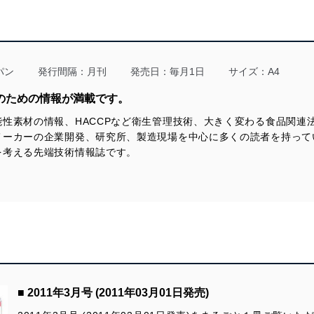
・Keep up with Overseas Trends!
ー)
・国内文献速報
【GNGグローバルニューストピックス】（毎号掲載）
・特許速報
・アジアで急成長するエナジードリンク市場、健康志向の潮流に逆
【美味しさ追求のための知財戦略(22)】
行しつつも拡大中
◆〈2025年3月～2025年5月の成立特許〉
・世界的に食品リコールが急増
「風味」・「食感」・「外観」改善のための最新特許報告／春名
・GLP-1受容体作動薬がもたらす変化とは？
真徳(弁理士法人ナビジョン国際特許事務所)
パン
発行間隔：月刊
発売日：毎月1日
サイズ：A4
・Pepsiの「プレバイオティクス配合コーラ」、革新か後追いか
・ClostraBio社、次世代プロバイオティクス「CLB101」をSelf-
【機能性表示食品の発売動向を追う(117)】
のための情報が満載です。
GRASと結論付ける
◆機能性表示食品の届出・受理の現状
・dsm-firmenich社、細胞老化に対する三段階栄養ソリューションを
性素材の情報、HACCPなど衛生管理技術、大きく変わる食品関連
発表
【企業レポート】
メーカーの企業開発、研究所、製造現場を中心に多くの読者を持って
・味の素、シンガポール限定「Atlr.72 Flowering Ice Cream」でプロ
◆エアゾールスプレーで食品の酸化を防ぎ、賞味期限の延長を実現
を考える先端技術情報誌です。
テインアイスを展開
／㈱三谷バルブ
・BLIS Technologies社：25年間にわたる口腔マイクロバイオーム研
究の先駆者
【クローズアップ】
・NestleHealth Science社、韓国初の小売店舗で個別化栄養提案サ
≪行政≫
ービスを提供
・一定の品質・安全性を担保する対策が期限延長の課題 ―加工食品
の期限表示の設定等に関する実態調査を公表／消費者庁
【その他】
≪調査≫
・Keep up with Overseas Trends!
・2024年惣菜市場規模、11兆円を突破 ―市場規模は過去最高を記
・新製品紹介
録、値上げの影響も／(一社)日本惣菜協会調べ
・国内文献速報
≪海外≫
・特許速報
・ガルディエリアブルーなど天然系着色料3品を承認／米国FDA
■ 2011年3月号 (2011年03月01日発売)
【食品開発展2025 Hi／FiT／S-tec／LLj の見どころ】
【GNGグローバルニューストピックス】