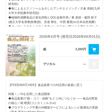
研究科)
◆食によるエクソソームを介したアンチエイジング／片倉 喜範(九州
大学大学院農学研究院)
◆植物性発酵食品の老化抑制とQOL改善作用／東 直樹・篠田 粧子
(都立大学名誉教授/教授)、安達 輝生、中西 雅寛(㈱日本自然発酵)
◆オーランチオキトリウム由来ペンタデカン酸による新たなアンチ
エイジングアプローチ／石川 英明(㈱シー・アクト)
2026年4月号 (発売日2026年04月01日)
【市場動向】
◆美肌・アンチエイジング食品素材の市場動向 ～細胞レベルからの
機能性研究が進む～
紙
3,300円
◆抗メタボ・ダイエット素材の市場動向 GLP-1分泌促進機能を持つ
素材への関心高まる
◆食品の特性、流通形態等に応じたLL化に役立つ製剤が焦点に 日持
デジタル
―
向上剤・保存料、品質保持製剤
【支援技術】
◆SDGsで見直し進む食品産業の水処理技術
アイエンス、エイブル、エンバイロ・ビジョン、クラレ、ケイエ
【FOODWATCHER】食品産業でのAI活用の進展に思う
ルプラント、ヘリオス、日本環境科学研究所
◆食品製造現場における熱中症対策 ～HACCP・各種衛生管理条件
特集Ⅰ／AIを活用した食品開発
に対応～
◆食品産業の“勘・コツ・経験”をどうAIにつなぐか ――食品AI実装
サーモポート、ワコウ、大河原塗装工業
の核心／南 晴貴(コニカミノルタ㈱)
◆プログラミング不要のAI構築サービスによるレシピ最適化の実践
【連載 ヒトと組織のマネジメントから考える食品工場の衛生管理】
／田本 芳文(㈱Matrix Flow)