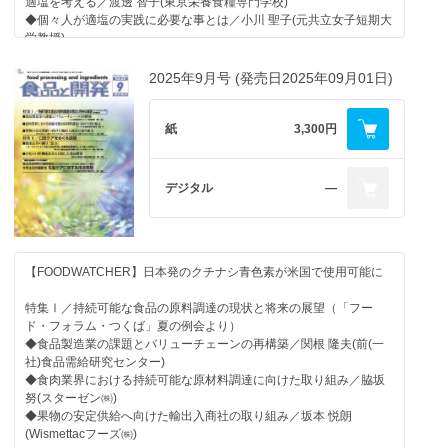
今号注目の機能性 頭皮・毛髪ケアに関する用途発明／春名 真徳
・わが社のいちおし素材
適塩を考える／渡邊 智子(東京栄養食糧専門学校)
(弁理士法人ナビジョン国際特許事務所)
・SR対応機能性素材
◆個々人が適塩の実践に必要な事とは／小川 聖子(元共立女子短期大
・健康食品の受託製造企業の動向
学教授)
【機能性表示食品の発売動向を追う(128)】
・健康食品製造・加工関連技術の最新動向
◆塩を使って減塩食を美味しくする／河合 崇行((国研)農業・食品産
◆機能性表示食品の届出・受理の現状
業技術研究機構)
2025年9月号 (発売日2025年09月01日)
【機能性食品開発のための知財戦略(76)】
【クローズアップ】
◆食品用途発明の最新報告〈2026年1月-1月15日特許公報発行／公
【市場動向】
≪行政≫
開分〉
◆天然調味料の市場動向 美味しさプラスαの付加価値競争の時代に
紙
3,300円
・サプリメントの範囲や定義、規制内容を討議 ―食品、医薬品以外
今号注目の機能性 GLP-1分泌促進に関する用途発明／春名 真徳
◆機能性甘味料の市場動向
の新規カテゴリーでの定義づけは見送り／消費者庁
(弁理士法人ナビジョン国際特許事務所)
・2030年の輸出額5兆円に向けて、経済産業省と連携 ―「日本の食
【素材レポート】
デジタル
―
輸出1万者支援プログラム」をキックオフ／農林水産省
【機能性表示食品の発売動向を追う(125)】
◆酵母エキスのカカオ原料代替への利用／濱田 彩野(バイオスプリン
≪調査≫
◆機能性表示食品の届出・受理の現状
ガー by ルサッフル)
・昨年の猛暑、飲料増需要に反映せず ―巣ごもりによる飲用機会の
◆ナガセヴィータの「トレハ(R)」は発売30周年 これまで培ってき
減少や値上げの影響も／(一社)全国清涼飲料連合会調べ
【クローズアップ】
た多くの研究をもとに新たな用途を開拓／ナガセヴィータ㈱
≪行政≫
【FOODWATCHER】日本発のクチナシ青色素が米国で使用可能に
【GNGグローバルニューストピックス】
・栄養機能食品の機能表示内容を消費者にもわかりやすく ―栄養成
【分析計測】
・米国オーガニック市場が加速拡大、従来品を上回る成長の背景
分の機能の文言や下限値・上限値を見直し／消費者庁
◆食品分野における水分測定技術の最新動向 ケツト科学研究所、
特集Ⅰ／持続可能な食品の原料調達の現状と将来の展望（「フー
・2α・β世代が切り開く機能性食品市場新たな消費構造の兆し
・農林水産物・食品の輸出額、1.7兆円を突破 ―緑茶は倍増、日本食
CEM Japan、京都電子工業
ド・フォラム・つくば」夏の例会より）
・2026年のフレーバートレンド「大胆さ・融合・体験価値」が主役
への関心や健康志向の高まりなども背景に／農林水産省
◆食品製造業の課題とバリューチェーンの再構築／関根 隆夫(前(一
に
≪海外≫
【支援技術】
社)食品需給研究センター)
・低所得層が牽引するナチュラル食品市場健康意識とテクノロジー
・「本物の食品を食べよう」――栄養政策を数十年ぶりに大幅な見
◆食品産業の可能性を広げる乾燥技術 ～ロングライフ化や付加価値
◆食肉業界における持続可能な原材料調達に向けた取り組み／脇坂
が購買行動を変える理由
直し ―「アメリカ人のための食事ガイドライン2025-2030」を発表
向上、SDGs 貢献への展望～
努(スターゼン㈱)
・プロテインソーダが生む新潮流
／米国HHS・USDA
大川原化工機、大川原製作所、西光エンジニアリング、西村鐵工
◆果物の安定供給へ向けた輸出入商社の取り組み／坂本 悦朗
・子ども向けニュートリション市場で見える親のニーズとブランド
所、ミクロ電子
(Wismettacフーズ㈱)