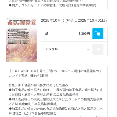
◆機能性表示食品の届出・受理の現状
【支援技術】
／真野 潤一((国研)農業・食品産業技術総合研究機構)
◆液体食品の製造技術 ～UHT殺菌・混合攪拌・分離精製・充填装置
◆麹グリコシルセラミドの機能性／北垣 浩志(佐賀大学農学部)
【クローズアップ】
動向
≪行政≫
イズミフードマシナリ、岩井機械工業、SPXフローテクノロジー
【品質・安全対策】
・酢酸カリウムを新規指定へ ―成分規格は「酢酸カリウム」と「酢
ジャパン、
◆精度を保ち業務の効率化を図る 簡易・迅速微生物検査法の開発動
2025年10月号 (発売日2025年10月01日)
酸カリウム液」で設定／消費者庁
四国化工機、パワーポイント・インターナショナル、三菱ケミカ
向
・酵素届出リストを年内にWEBで公開へ ―酵素生産菌の学名や由来
ルアクア・ソリューションズ
などを可視化／消費者庁
【支援技術】
紙
3,300円
・植物由来「非医薬品」リストを大幅見直し ―各品目に学名を追
【市場動向】
◆SDGsをサポートする排水処理技術の最新動向
加、名称の統一、分割なども実施／厚生労働省
◆物流対応、作業性、おいしさと健康が焦点に ゲル化剤・増粘安定
アイエンス、エイブル、エンバイロ・ビジョン、ケイエルプラン
≪調査≫
剤の市場動向
ト、日本環境科学研究所、
デジタル
―
・2024年惣菜市場規模、11兆円を突破 ―市場規模は過去最高を記
◆腸内環境から全身の健康に寄与する プロバイオティクス プレバイ
バチルテクノコーポレーション、ヘリオス
録、値上げの影響も／(一社)日本惣菜協会調べ
オティクス ポストバイオティクス
【市場動向】
【GNGグローバルニューストピックス】
【素材レポート】
◆米由来素材・米食対応素材の多角的利用に向けて ―健康とおいし
・欧州のプラントベース市場、代替肉は全体の4％にとどまる
◆寒天オリゴ糖（AOS）
さ、食品のLL化、代替機能に着目した製品群
【FOODWATCHER】見て、聞いて、食べて～明日の食品開発のト
・フィリピン発「ウベ」、次の抹茶ブーム候補として注目拡大
―「悪玉菌をおさえる」という新たなプレバイオティクスの概念
◆食物繊維素材の市場動向
レンドを五感で味わう3日間
・GLP-1利用拡大で乳製品開発に変化、“少量高栄養”設計が加速
を提唱―／山口 響生(藤田医科大学医学部)ほか
・欧州食品市場、健康・高たんぱく質・手軽さが主要トレンドに
◆発酵性食物繊維イヌリン「Fuji FF」「Fuji FF HS」の生理機能と
【美味しさ追求のための知財戦略(23)】
特集／加工食品の輸出拡大に向けた取組み
・プラントベース食品市場、栄養価と「おいしさ」の両立が成長の
短鎖脂肪酸／堀之内 志保(フジ日本㈱)
◆〈2025年6月～2025年10月の成立特許〉
◆加工食品の輸出拡大に向けて ～我が国の加工食品の輸出拡大に向
鍵に
発酵技術に関する美味しさの特許報告／春名 真徳(弁理士法人ナビ
けた戦略と施策～／農林水産省 加工食品輸出担当
・Vitafoods Europe 2026、機能性食品・飲料分野で「高栄養密度」
【機能性食品開発のための知財戦略(77)】
ジョン国際特許事務所)
◆加工食品輸出の現状と輸出拡大に向けたジェトロの輸出支援事業
と個別化が主要テーマに
◆食品用途発明の最新報告〈2026年1月16日-2月特許公報発行／公
／古城 達也((独)日本貿易振興機構)
・プラントベース乳製品、代替肉より堅調成長「日常性」と味改善
開分〉
【機能性表示食品の発売動向を追う(123)】
◆加工食品の輸出のための食品添加物規制の確認方法と留意点／木
が差に
今号注目の機能性 乳酸菌の利用に関する用途発明／春名 真徳(弁
◆機能性表示食品の届出・受理の現状
戸 啓之((一社)日本食品添加物協会)