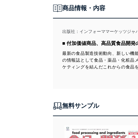
・ハラール基準の地域間調和に向けた3つの重要課題と展望
到達
商品情報・内容
・新マイコプロテイン原料、EFSAから安全性に関する肯定的科学意
・ケトダイエットの崩壊：ダイエット時代の終焉
【機能性表示食品の発売動向を追う(118)】
見を取得
・代替肉業界、健康志向への転換が成長の鍵に
◆機能性表示食品の届出・受理の現状
・代替素材市場が強まる一方、サステナビリティへの関心は後退
【その他】
・「捨てるところを宝に」：チェリー廃棄物のアップサイクルで機
【機能性食品開発のための知財戦略(70)】
・新製品紹介
能性食品素材を発見
◆食品用途発明の最新報告〈2025年5月-6月前半特許公報発行／公
出版社：
インフォーママーケッツジャ
・業界商品動向
・NutriLeads社の「Benicaros」、EFSAにより成人向けの安全性が
開分〉
・Keep up with Overseas Trends!
確認される
今号注目の機能性 タンパク質・ペプチドに関する用途発明／春名
■ 付加価値商品、高品質食品開発
・国内文献速報
・アジアの食料安全保障：動物性と植物性の混合たんぱく質
真徳(弁理士法人ナビジョン国際特許事務所)
・特許速報
（blended proteins）が可能性を示す
最新の食品製造技術動向、新しい機能
・エンドウ豆たんぱく質によるマイクロカプセル化でプロバイオテ
【セミナーレポート】
の情報誌として食品・薬品・化粧品
ィクスの生存率向上
◆「ひと」「組織」「マネジメント」の側面から衛生管理を考える
ケティングを結んだこれからの食品
・イソマルテロース（Palatinose）、GLP-1とPYYの腸のホルモン
～NPO法人近畿 HACCP実践研究会特別セミナー開催～
分泌を強化
・英国政府、16歳未満へのエナジードリンク販売禁止を検討
【クローズアップ】
・プラントベース食品ラベル表記のためのISO新基準、表示の明確化
≪行政≫
を目指す
・2023年度の食品ロス量は464万トン ―2030年度の目標達成まで
・EFSA、安全性への懸念を理由に“極めて低い”CBD上限を提案
30万トンを切る／農林水産省、環境省
・FDA、Self-GRAS制度の見直しを提案”
・文部科学省、学校給食衛生管理基準を見直しへ ―食品安全モニタ
無料サンプル
ーからの意見・要望が反映／食品安全委員会
【その他】
・食品添加物に対する認知度「知っている」割合は57% ―「令和6
・新製品紹介
年度食品表示に関する消費者意向調査」で明らかに／消費者庁
・業界商品動向
・Keep up with Overseas Trends!
【GNGグローバルニューストピックス】
・国内文献速報
・プラントベースの肉代替品、乳代替品の売上が落ち込む