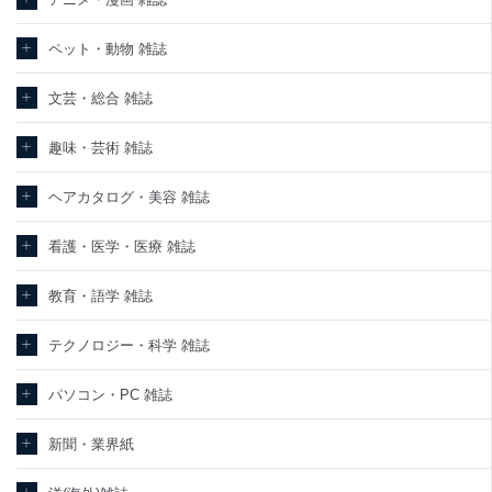
東京都渋谷区南平台町16-11
ペット・動物 雑誌
株式会社富士山マガジンサービス
代表取締役会長 西野 伸一郎
個人情報保護管理者: 経営管理グループディレクター 前田 嘉也
文芸・総合 雑誌
２．利用目的
趣味・芸術 雑誌
当社が取り扱う開示対象個人情報の利用目的は次のとおりです。
ヘアカタログ・美容 雑誌
No
個人情報の種類
利用目的
購入商品の配送のため
商品代金回収のため
看護・医学・医療 雑誌
ｅメール等による商品、サービス、キャ
当社の定期購読サービ
ンペーン等の広告の案内のため
教育・語学 雑誌
1
ス等をご利用の方の個
個人が特定できない形で取得した閲覧履
人情報
歴や購買履歴等の情報を分析して、趣
味・嗜好に
テクノロジー・科学 雑誌
応じた新商品・サービスに関する広告の
ため
パソコン・PC 雑誌
当社にお問合わせいた
お問い合わせ対応、トラブル対処、オペ
2
だいた方の個人情報
レーター教育など応対品質向上のため
新聞・業界紙
カスタマーQ＆Aサイトの投稿内容の確認
のため
当社カスタマーQ＆Aサ
ｅメール等によるカスタマーQ＆Aサイト