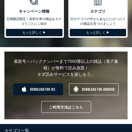
い、滅失またはき損の防止及び是正に努めます。
キャンペーン情報
カテゴリ
アクセス制御
個人データを取り扱うことのできる機器及び当該機器を取り扱
定期購読限定！高割引率の雑誌をカテ
22カテゴリの中からあなたにぴったり
う従業者を明確化し、 個人データへの不要なアクセスを防止
ゴリごとにご紹介
の雑誌を見つけましょう
しています。
もっと詳しく ▶︎
もっと詳しく ▶︎
アクセス者の識別と認証
機器に標準装備されているユーザー制御機能（ユーザーアカウ
ント制御）により、個人情報データベース等を取り扱う情報シ
ステムを使用する従業者を識別・認証しています。
最新号～バックナンバーまで7000冊以上の雑誌（電子書
外部からの不正アクセス等の防止
籍）が無料で読み放題！
個人データを取り扱う機器等のオペレーティングシステムを最
タダ読みサービスを楽しもう。
新の状態に保持しています。
個人データを取り扱う機器等にセキュリティ対策ソフトウェア
等を導入し、自動更新 機能等の活用により、これを最新状態
DOWNLOAD FOR IOS
DOWNLOAD FOR ANDROID
としています。
情報システムの使用に伴う漏洩等の防止
メール等により個人データの含まれるファイルを送信する場合
ご利用方法はこちら
に、当該ファイルへのパスワードを設定しています。
個人情報保護マネジメントシステムの継続的改善
カテゴリ一覧
当社は、内部監査及びマネジメントレビューの機会を通じて、個人