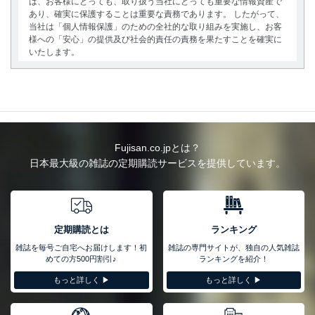
は、お客様にとっても、取り扱う当社にとっても重要な情報資産で
あり、確実に保護することは重要な責務であります。 したがって、
当社は「個人情報保護」のための全社的な取り組みを実施し、お客
様への「安心」の提供及び社会的責任の責務を果たすことを確実に
いたします。
個人情報の取得・利用・提供について
当社は、個人情報の取得・利用・提供に際して、その利用目的を明
確にし、本人の同意を得たうえで利用目的の達成に必要な範囲内で
適法かつ公正な手段によって取得・利用・提供を行います。また、
当社が保有している個人情報は、同意を得ずに目的外利用、第三者
Fujisan.co.jpとは？
への提供・開示は行いません。当社においてはこれらの取り組みを
日本最大級の雑誌の定期購読サービスを提供しています。
確実にするため、従業者等の教育を徹底してまいります。また、目
的外利用を行わないために、適切な管理措置を講じます。
法令遵守
当社は、個人情報に関連する法令、国が定める指針及びその他の規
定期購読とは
ランキング
範を遵守します。また、当社の管理の仕組みに、これらの法令及び
雑誌を毎号ご自宅へお届けします！初
雑誌の専門サイトが、独自の人気雑誌
その他の規範を常に適合させます。
めての方500円割引♪
ランキングを紹介！
個人情報の安全管理措置
もっと詳しく ▶︎
もっと詳しく ▶︎
当社は、個人情報の正確性及び安全性を確保するために、下記セキ
ュリティ対策をはじめとする安全対策を実施し、個人情報の漏え