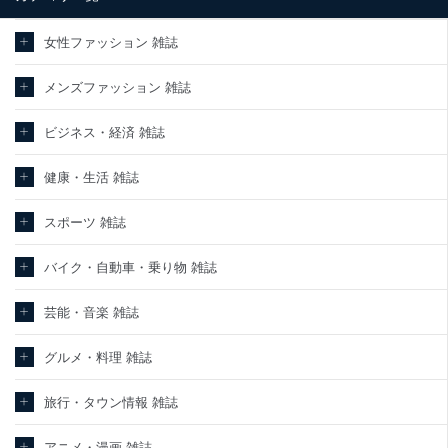
情報保護マネジメントシステムを継続的に改善し、常に最良の状態
を維持します。
女性ファッション 雑誌
苦情及び相談受付け窓口
メンズファッション 雑誌
貴殿の個人情報及び当社の個人情報保護マネジメントシステムに関
するご相談及び苦情については以下までご連絡ください。
ビジネス・経済 雑誌
適切、かつ迅速に対応させていただきます。
株式会社富士山マガジンサービス 個人情報問い合わせ係
健康・生活 雑誌
TEL：0570-200-223
FAX：03-5459-7073
スポーツ 雑誌
e-mail：
cs@fujisan.co.jp
改訂：2025年2月20日
バイク・自動車・乗り物 雑誌
制定：2005年4月1日
株式会社富士山マガジンサービス
代表取締役会長 西野 伸一郎
芸能・音楽 雑誌
個人情報の取扱いについて
グルメ・料理 雑誌
１．個人情報保護管理者
旅行・タウン情報 雑誌
当社は以下の個人情報保護管理者を設置し、個人情報保護管理者の
責任のもと、個人情報を取得・アクセス・利用・提供・管理いたし
ます。
アニメ・漫画 雑誌