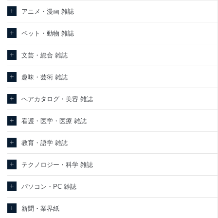
責任のもと、個人情報を取得・アクセス・利用・提供・管理いたし
ます。
アニメ・漫画 雑誌
東京都渋谷区南平台町16-11
ペット・動物 雑誌
株式会社富士山マガジンサービス
代表取締役会長 西野 伸一郎
個人情報保護管理者: 経営管理グループディレクター 前田 嘉也
文芸・総合 雑誌
２．利用目的
趣味・芸術 雑誌
当社が取り扱う開示対象個人情報の利用目的は次のとおりです。
ヘアカタログ・美容 雑誌
No
個人情報の種類
利用目的
購入商品の配送のため
商品代金回収のため
看護・医学・医療 雑誌
ｅメール等による商品、サービス、キャ
当社の定期購読サービ
ンペーン等の広告の案内のため
教育・語学 雑誌
1
ス等をご利用の方の個
個人が特定できない形で取得した閲覧履
人情報
歴や購買履歴等の情報を分析して、趣
味・嗜好に
テクノロジー・科学 雑誌
応じた新商品・サービスに関する広告の
ため
パソコン・PC 雑誌
当社にお問合わせいた
お問い合わせ対応、トラブル対処、オペ
2
だいた方の個人情報
レーター教育など応対品質向上のため
新聞・業界紙
カスタマーQ＆Aサイトの投稿内容の確認
のため