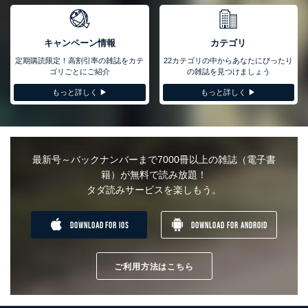
ュリティ対策をはじめとする安全対策を実施し、個人情報の漏え
い、滅失またはき損の防止及び是正に努めます。
キャンペーン情報
カテゴリ
アクセス制御
個人データを取り扱うことのできる機器及び当該機器を取り扱
定期購読限定！高割引率の雑誌をカテ
22カテゴリの中からあなたにぴったり
う従業者を明確化し、 個人データへの不要なアクセスを防止
ゴリごとにご紹介
の雑誌を見つけましょう
しています。
もっと詳しく ▶︎
もっと詳しく ▶︎
アクセス者の識別と認証
機器に標準装備されているユーザー制御機能（ユーザーアカウ
ント制御）により、個人情報データベース等を取り扱う情報シ
ステムを使用する従業者を識別・認証しています。
最新号～バックナンバーまで7000冊以上の雑誌（電子書
外部からの不正アクセス等の防止
籍）が無料で読み放題！
個人データを取り扱う機器等のオペレーティングシステムを最
タダ読みサービスを楽しもう。
新の状態に保持しています。
個人データを取り扱う機器等にセキュリティ対策ソフトウェア
等を導入し、自動更新 機能等の活用により、これを最新状態
DOWNLOAD FOR IOS
DOWNLOAD FOR ANDROID
としています。
情報システムの使用に伴う漏洩等の防止
メール等により個人データの含まれるファイルを送信する場合
ご利用方法はこちら
に、当該ファイルへのパスワードを設定しています。
個人情報保護マネジメントシステムの継続的改善