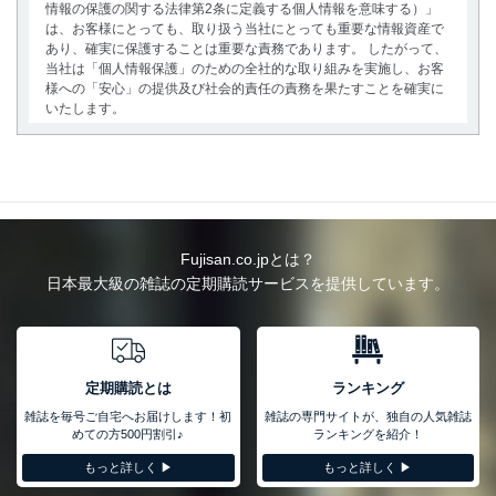
情報の保護の関する法律第2条に定義する個人情報を意味する）」
は、お客様にとっても、取り扱う当社にとっても重要な情報資産で
あり、確実に保護することは重要な責務であります。 したがって、
当社は「個人情報保護」のための全社的な取り組みを実施し、お客
様への「安心」の提供及び社会的責任の責務を果たすことを確実に
いたします。
個人情報の取得・利用・提供について
当社は、個人情報の取得・利用・提供に際して、その利用目的を明
確にし、本人の同意を得たうえで利用目的の達成に必要な範囲内で
適法かつ公正な手段によって取得・利用・提供を行います。また、
当社が保有している個人情報は、同意を得ずに目的外利用、第三者
Fujisan.co.jpとは？
への提供・開示は行いません。当社においてはこれらの取り組みを
日本最大級の雑誌の定期購読サービスを提供しています。
確実にするため、従業者等の教育を徹底してまいります。また、目
的外利用を行わないために、適切な管理措置を講じます。
法令遵守
当社は、個人情報に関連する法令、国が定める指針及びその他の規
定期購読とは
ランキング
範を遵守します。また、当社の管理の仕組みに、これらの法令及び
雑誌を毎号ご自宅へお届けします！初
雑誌の専門サイトが、独自の人気雑誌
その他の規範を常に適合させます。
めての方500円割引♪
ランキングを紹介！
個人情報の安全管理措置
もっと詳しく ▶︎
もっと詳しく ▶︎
当社は、個人情報の正確性及び安全性を確保するために、下記セキ