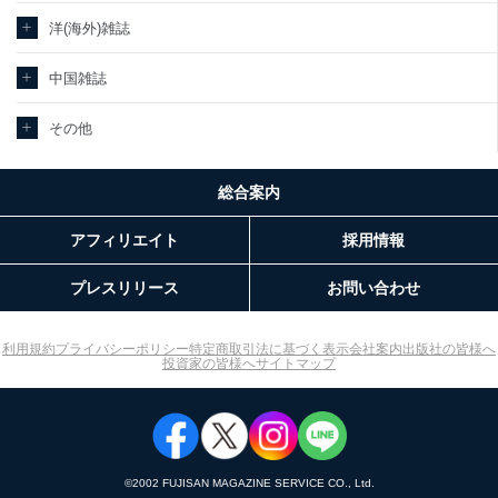
当社カスタマーQ＆Aサ
ｅメール等によるカスタマーQ＆Aサイト
洋(海外)雑誌
3
ービス利用者
のサービス内容のご案内のため
ｅメール等による商品、サービス、キャ
中国雑誌
ンペーン等の広告に関するご案内のため
採用応募者の方の個人
4
採用選考、ご連絡のため
情報
その他
当社の従業者の個人情
5
人事、総務などの雇用管理等のため
報
購入商品配送のため
パートナー（提携企
総合案内
提携企業及びお客様がご購入された商品
業）からの委託により
の発売元企業からのｅメール等による商
6
当社の
アフィリエイト
採用情報
品、
定期購読サービス等を
サービス、キャンペーン等の広告に関す
ご利用の方の個人情報
るご案内のため
プレスリリース
お問い合わせ
当社のサービス利用状況の把握およびそ
の分析のため
SNS公式アカウントに
お問い合わせ対応、トラブル対処、オペ
利用規約
プライバシーポリシー
特定商取引法に基づく表示
会社案内
出版社の皆様へ
7
登録された方の個人情
レーター教育など応対品質向上のため
投資家の皆様へ
サイトマップ
報
その他当社のプライバシーポリシー等に
て公表する利用目的達成のため
※上記の利用目的のうちNo.1～5については保有個人データ（開示
対象個人情報）の利用目的であり、下記4.の開示等のご請求に対応
させていただきます。
©︎2002 FUJISAN MAGAZINE SERVICE CO., Ltd.
なお、6、7については、パートナー（提携企業）様又は各SNS運営