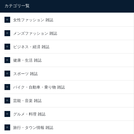
カテゴリ一覧
当社は、内部監査及びマネジメントレビューの機会を通じて、個人
情報保護マネジメントシステムを継続的に改善し、常に最良の状態
を維持します。
女性ファッション 雑誌
苦情及び相談受付け窓口
メンズファッション 雑誌
貴殿の個人情報及び当社の個人情報保護マネジメントシステムに関
するご相談及び苦情については以下までご連絡ください。
ビジネス・経済 雑誌
適切、かつ迅速に対応させていただきます。
株式会社富士山マガジンサービス 個人情報問い合わせ係
健康・生活 雑誌
TEL：0570-200-223
FAX：03-5459-7073
スポーツ 雑誌
e-mail：
cs@fujisan.co.jp
改訂：2025年2月20日
バイク・自動車・乗り物 雑誌
制定：2005年4月1日
株式会社富士山マガジンサービス
代表取締役会長 西野 伸一郎
芸能・音楽 雑誌
個人情報の取扱いについて
グルメ・料理 雑誌
１．個人情報保護管理者
旅行・タウン情報 雑誌
当社は以下の個人情報保護管理者を設置し、個人情報保護管理者の