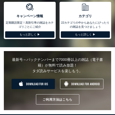
ュリティ対策をはじめとする安全対策を実施し、個人情報の漏え
い、滅失またはき損の防止及び是正に努めます。
キャンペーン情報
カテゴリ
アクセス制御
個人データを取り扱うことのできる機器及び当該機器を取り扱
定期購読限定！高割引率の雑誌をカテ
22カテゴリの中からあなたにぴったり
う従業者を明確化し、 個人データへの不要なアクセスを防止
ゴリごとにご紹介
の雑誌を見つけましょう
しています。
もっと詳しく ▶︎
もっと詳しく ▶︎
アクセス者の識別と認証
機器に標準装備されているユーザー制御機能（ユーザーアカウ
ント制御）により、個人情報データベース等を取り扱う情報シ
ステムを使用する従業者を識別・認証しています。
最新号～バックナンバーまで7000冊以上の雑誌（電子書
外部からの不正アクセス等の防止
籍）が無料で読み放題！
個人データを取り扱う機器等のオペレーティングシステムを最
タダ読みサービスを楽しもう。
新の状態に保持しています。
個人データを取り扱う機器等にセキュリティ対策ソフトウェア
等を導入し、自動更新 機能等の活用により、これを最新状態
DOWNLOAD FOR IOS
DOWNLOAD FOR ANDROID
としています。
情報システムの使用に伴う漏洩等の防止
メール等により個人データの含まれるファイルを送信する場合
ご利用方法はこちら
に、当該ファイルへのパスワードを設定しています。
個人情報保護マネジメントシステムの継続的改善