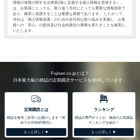
情報の保護の関する法律第2条に定義する個人情報を意味する）」
は、お客様にとっても、取り扱う当社にとっても重要な情報資産で
あり、確実に保護することは重要な責務であります。 したがって、
当社は「個人情報保護」のための全社的な取り組みを実施し、お客
様への「安心」の提供及び社会的責任の責務を果たすことを確実に
いたします。
個人情報の取得・利用・提供について
当社は、個人情報の取得・利用・提供に際して、その利用目的を明
確にし、本人の同意を得たうえで利用目的の達成に必要な範囲内で
適法かつ公正な手段によって取得・利用・提供を行います。また、
当社が保有している個人情報は、同意を得ずに目的外利用、第三者
Fujisan.co.jpとは？
への提供・開示は行いません。当社においてはこれらの取り組みを
日本最大級の雑誌の定期購読サービスを提供しています。
確実にするため、従業者等の教育を徹底してまいります。また、目
的外利用を行わないために、適切な管理措置を講じます。
法令遵守
当社は、個人情報に関連する法令、国が定める指針及びその他の規
定期購読とは
ランキング
範を遵守します。また、当社の管理の仕組みに、これらの法令及び
雑誌を毎号ご自宅へお届けします！初
雑誌の専門サイトが、独自の人気雑誌
その他の規範を常に適合させます。
めての方500円割引♪
ランキングを紹介！
個人情報の安全管理措置
もっと詳しく ▶︎
もっと詳しく ▶︎
当社は、個人情報の正確性及び安全性を確保するために、下記セキ