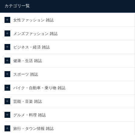
カテゴリ一覧
当社は、内部監査及びマネジメントレビューの機会を通じて、個人
情報保護マネジメントシステムを継続的に改善し、常に最良の状態
を維持します。
女性ファッション 雑誌
苦情及び相談受付け窓口
メンズファッション 雑誌
貴殿の個人情報及び当社の個人情報保護マネジメントシステムに関
するご相談及び苦情については以下までご連絡ください。
ビジネス・経済 雑誌
適切、かつ迅速に対応させていただきます。
株式会社富士山マガジンサービス 個人情報問い合わせ係
健康・生活 雑誌
TEL：0570-200-223
FAX：03-5459-7073
スポーツ 雑誌
e-mail：
cs@fujisan.co.jp
改訂：2025年2月20日
バイク・自動車・乗り物 雑誌
制定：2005年4月1日
株式会社富士山マガジンサービス
代表取締役会長 西野 伸一郎
芸能・音楽 雑誌
個人情報の取扱いについて
グルメ・料理 雑誌
１．個人情報保護管理者
旅行・タウン情報 雑誌
当社は以下の個人情報保護管理者を設置し、個人情報保護管理者の