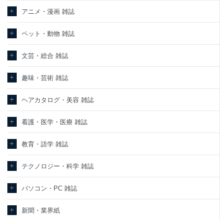
責任のもと、個人情報を取得・アクセス・利用・提供・管理いたし
ます。
アニメ・漫画 雑誌
東京都渋谷区南平台町16-11
ペット・動物 雑誌
株式会社富士山マガジンサービス
代表取締役会長 西野 伸一郎
個人情報保護管理者: 経営管理グループディレクター 前田 嘉也
文芸・総合 雑誌
２．利用目的
趣味・芸術 雑誌
当社が取り扱う開示対象個人情報の利用目的は次のとおりです。
ヘアカタログ・美容 雑誌
No
個人情報の種類
利用目的
購入商品の配送のため
商品代金回収のため
看護・医学・医療 雑誌
ｅメール等による商品、サービス、キャ
当社の定期購読サービ
ンペーン等の広告の案内のため
教育・語学 雑誌
1
ス等をご利用の方の個
個人が特定できない形で取得した閲覧履
人情報
歴や購買履歴等の情報を分析して、趣
味・嗜好に
テクノロジー・科学 雑誌
応じた新商品・サービスに関する広告の
ため
パソコン・PC 雑誌
当社にお問合わせいた
お問い合わせ対応、トラブル対処、オペ
2
だいた方の個人情報
レーター教育など応対品質向上のため
新聞・業界紙
カスタマーQ＆Aサイトの投稿内容の確認
のため