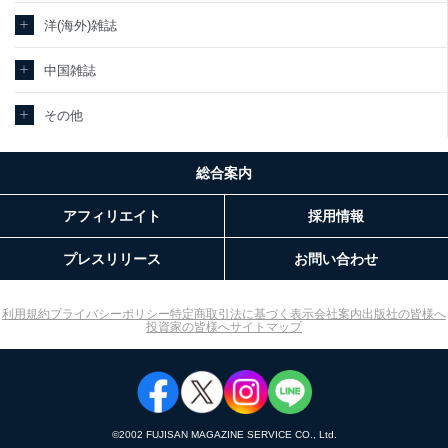
当社カスタマーQ＆Aサ
ｅメール等によるカスタマーQ＆Aサイト
洋(海外)雑誌
3
ービス利用者
のサービス内容のご案内のため
ｅメール等による商品、サービス、キャ
中国雑誌
ンペーン等の広告に関するご案内のため
採用応募者の方の個人
4
採用選考、ご連絡のため
情報
その他
当社の従業者の個人情
5
人事、総務などの雇用管理等のため
報
購入商品配送のため
パートナー（提携企
総合案内
提携企業及びお客様がご購入された商品
業）からの委託により
の発売元企業からのｅメール等による商
6
当社の
アフィリエイト
採用情報
品、
定期購読サービス等を
サービス、キャンペーン等の広告に関す
ご利用の方の個人情報
るご案内のため
プレスリリース
お問い合わせ
当社のサービス利用状況の把握およびそ
の分析のため
SNS公式アカウントに
お問い合わせ対応、トラブル対処、オペ
利用規約
プライバシーポリシー
特定商取引法に基づく表示
会社案内
出版社の皆様へ
7
登録された方の個人情
レーター教育など応対品質向上のため
投資家の皆様へ
サイトマップ
報
その他当社のプライバシーポリシー等に
て公表する利用目的達成のため
※上記の利用目的のうちNo.1～5については保有個人データ（開示
対象個人情報）の利用目的であり、下記4.の開示等のご請求に対応
させていただきます。
©︎2002 FUJISAN MAGAZINE SERVICE CO., Ltd.
なお、6、7については、パートナー（提携企業）様又は各SNS運営