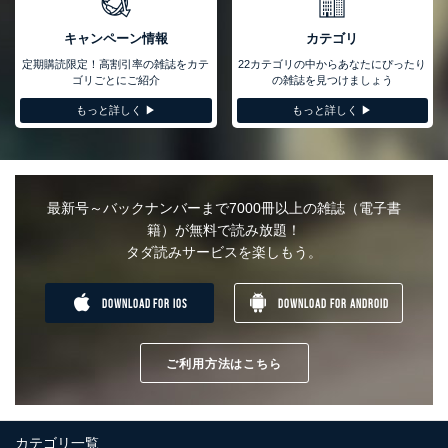
い、滅失またはき損の防止及び是正に努めます。
キャンペーン情報
カテゴリ
アクセス制御
個人データを取り扱うことのできる機器及び当該機器を取り扱
定期購読限定！高割引率の雑誌をカテ
22カテゴリの中からあなたにぴったり
う従業者を明確化し、 個人データへの不要なアクセスを防止
ゴリごとにご紹介
の雑誌を見つけましょう
しています。
もっと詳しく ▶︎
もっと詳しく ▶︎
アクセス者の識別と認証
機器に標準装備されているユーザー制御機能（ユーザーアカウ
ント制御）により、個人情報データベース等を取り扱う情報シ
ステムを使用する従業者を識別・認証しています。
最新号～バックナンバーまで7000冊以上の雑誌（電子書
外部からの不正アクセス等の防止
籍）が無料で読み放題！
個人データを取り扱う機器等のオペレーティングシステムを最
タダ読みサービスを楽しもう。
新の状態に保持しています。
個人データを取り扱う機器等にセキュリティ対策ソフトウェア
等を導入し、自動更新 機能等の活用により、これを最新状態
DOWNLOAD FOR IOS
DOWNLOAD FOR ANDROID
としています。
情報システムの使用に伴う漏洩等の防止
メール等により個人データの含まれるファイルを送信する場合
ご利用方法はこちら
に、当該ファイルへのパスワードを設定しています。
個人情報保護マネジメントシステムの継続的改善
カテゴリ一覧
当社は、内部監査及びマネジメントレビューの機会を通じて、個人