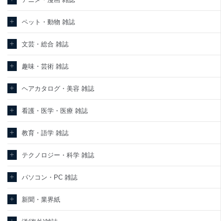
東京都渋谷区南平台町16-11
ペット・動物 雑誌
株式会社富士山マガジンサービス
代表取締役会長 西野 伸一郎
個人情報保護管理者: 経営管理グループディレクター 前田 嘉也
文芸・総合 雑誌
２．利用目的
趣味・芸術 雑誌
当社が取り扱う開示対象個人情報の利用目的は次のとおりです。
ヘアカタログ・美容 雑誌
No
個人情報の種類
利用目的
購入商品の配送のため
商品代金回収のため
看護・医学・医療 雑誌
ｅメール等による商品、サービス、キャ
当社の定期購読サービ
ンペーン等の広告の案内のため
教育・語学 雑誌
1
ス等をご利用の方の個
個人が特定できない形で取得した閲覧履
人情報
歴や購買履歴等の情報を分析して、趣
味・嗜好に
テクノロジー・科学 雑誌
応じた新商品・サービスに関する広告の
ため
パソコン・PC 雑誌
当社にお問合わせいた
お問い合わせ対応、トラブル対処、オペ
2
だいた方の個人情報
レーター教育など応対品質向上のため
新聞・業界紙
カスタマーQ＆Aサイトの投稿内容の確認
のため
当社カスタマーQ＆Aサ
ｅメール等によるカスタマーQ＆Aサイト