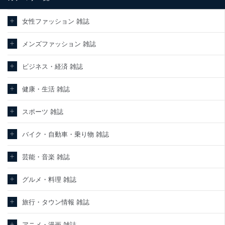
情報保護マネジメントシステムを継続的に改善し、常に最良の状態
を維持します。
女性ファッション 雑誌
苦情及び相談受付け窓口
メンズファッション 雑誌
貴殿の個人情報及び当社の個人情報保護マネジメントシステムに関
するご相談及び苦情については以下までご連絡ください。
ビジネス・経済 雑誌
適切、かつ迅速に対応させていただきます。
株式会社富士山マガジンサービス 個人情報問い合わせ係
健康・生活 雑誌
TEL：0570-200-223
FAX：03-5459-7073
スポーツ 雑誌
e-mail：
cs@fujisan.co.jp
改訂：2025年2月20日
バイク・自動車・乗り物 雑誌
制定：2005年4月1日
株式会社富士山マガジンサービス
代表取締役会長 西野 伸一郎
芸能・音楽 雑誌
個人情報の取扱いについて
グルメ・料理 雑誌
１．個人情報保護管理者
旅行・タウン情報 雑誌
当社は以下の個人情報保護管理者を設置し、個人情報保護管理者の
責任のもと、個人情報を取得・アクセス・利用・提供・管理いたし
ます。
アニメ・漫画 雑誌