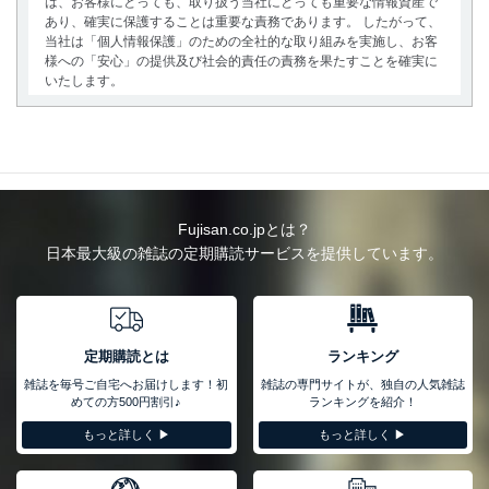
は、お客様にとっても、取り扱う当社にとっても重要な情報資産で
あり、確実に保護することは重要な責務であります。 したがって、
当社は「個人情報保護」のための全社的な取り組みを実施し、お客
様への「安心」の提供及び社会的責任の責務を果たすことを確実に
いたします。
個人情報の取得・利用・提供について
当社は、個人情報の取得・利用・提供に際して、その利用目的を明
確にし、本人の同意を得たうえで利用目的の達成に必要な範囲内で
適法かつ公正な手段によって取得・利用・提供を行います。また、
当社が保有している個人情報は、同意を得ずに目的外利用、第三者
Fujisan.co.jpとは？
への提供・開示は行いません。当社においてはこれらの取り組みを
日本最大級の雑誌の定期購読サービスを提供しています。
確実にするため、従業者等の教育を徹底してまいります。また、目
的外利用を行わないために、適切な管理措置を講じます。
法令遵守
当社は、個人情報に関連する法令、国が定める指針及びその他の規
定期購読とは
ランキング
範を遵守します。また、当社の管理の仕組みに、これらの法令及び
雑誌を毎号ご自宅へお届けします！初
雑誌の専門サイトが、独自の人気雑誌
その他の規範を常に適合させます。
めての方500円割引♪
ランキングを紹介！
個人情報の安全管理措置
もっと詳しく ▶︎
もっと詳しく ▶︎
当社は、個人情報の正確性及び安全性を確保するために、下記セキ
ュリティ対策をはじめとする安全対策を実施し、個人情報の漏え